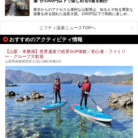
湯”が1000円以下で楽しめる5選を紹介
す。
「はやぶさ温泉」が多くの人を惹きつける理由を詳しく解説
東京からのアクセスも便利な山梨県は、知る人ぞ知る豊富な
します。
湯量を誇る隠れた温泉大国。1000円以下で気軽に楽しめ
る、極上の源泉かけ流し日帰り温泉が点在しています。しか
も、これからの季節に嬉しい、じんわりと体の芯まで温ま
る“ぬる湯”が豊富なのも魅力。今回は、湯質も抜群で心ゆく
ニフティ温泉ニュースTOPへ
までリラックスできる山梨のお得な日帰り温泉を、実際体験
した感想と共に紹介します。
おすすめのアクティビティ情報
※ぬる湯とは35℃～39℃程度の体温に近いぬるめ温泉のこ
とです。
【山梨・本栖湖】世界遺産で絶景SUP体験／初心者・ファミリ
ー・グループ大歓迎
山梨県南都留郡富士河口湖町本栖210