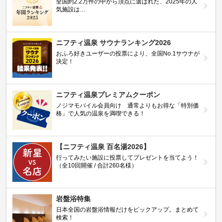
全国約2.2万件の中から頂点に選ばれた、2025年の人
気施設は…
ニフティ温泉 サウナランキング2026
おふろ好きユーザーの投票により、全国No.1サウナが
決定！
ニフティ温泉プレミアムクーポン
ノジマモバイル会員向け 通常よりもお得な「特別価
格」で人気の温泉を満喫できる！
【ニフティ温泉 百名湯2026】
行ってみたい施設に投票してプレゼントを当てよう！
（全10回開催 / 合計260名様）
岩盤浴特集
日本全国の岩盤浴情報だけをピックアップ。まとめて
検索！