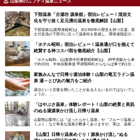
山梨県のニフティ温泉ニュース
下部温泉「古湯坊 源泉舘」宿泊レビュー！混浴文
化を守り抜く足元湧出温泉を徹底解説【山梨】
下部温泉(山梨県身延町)は、約1300年の歴史を持つ古湯。富
士川支流の下部川に沿って温泉街を形成し、環境省指定の国
民保養温泉地でもあります。
中でも「古湯坊 源泉舘」は、戦国時代に武田信玄公も療養
「ホテル昭和」宿泊レビュー！温泉通が口を揃えて
したと伝えられる名湯の宿。最大の特徴は、令和の現代にお
絶賛する神コスパ宿を徹底紹介【山梨】
いても混浴文化が守られ、老若男女の分け隔て一切無く温泉
入浴を楽しめる点。全国的に混浴温泉は年々少しずつ減少傾
「ホテル昭和」(山梨県中巨摩郡昭和町)は、JR甲府駅から車
向にありますが、「古湯坊 源泉舘」では本来あるべき混浴
で約10分、中央自動車道 甲府昭和ICからならば車で約1分の
の姿が保たれている点に注目すべきでしょう。
場所にあるビジネスホテル。2名1室で1名あたり4,000円台
から、一人泊でも6,000円台から宿泊可能です。
今回は足元湧出の混浴温泉である「かくし湯大岩風呂」をは
家族みんなで日帰り湯治体験！山梨の竜王ラドン温
じめ、湯治棟である「別館神泉」を中心に「古湯坊 源泉
泉 湯～とぴあの魅力をご紹介
しかし、最大の魅力は“温泉そのもの”でしょう。自家源泉を
舘」の全貌を徹底紹介します。
所有し、豪快に源泉かけ流しで提供。泡付きのある重曹泉系
湯治という言葉を聞いたことがある人もいるのではないでし
統の単純温泉は、入浴すると実にサッパリ爽快。日帰り入浴
ょうか。
不可なこともあり、全国の温泉ファンがこの温泉を求めて
「ホテル昭和」へ宿泊します。この価格帯のビジネスホテル
なかなか体験できない、湯治体験が日帰りでできる温浴施設
では循環濾過の沸かし湯が一般的ですが、ここは本物の極上
「はやぶさ温泉」体験レポート！山梨の絶景と美肌
が山梨にあります。
温泉。まさに価格破壊と言えるクオリティです。
のぬる湯源泉かけ流し日帰り温泉
家族みんなで楽しめる、山梨県の「竜王ラドン温泉 湯～と
今回は筆者自ら宿泊し、「ホテル昭和」の温泉をはじめ、客
山梨県山梨市には「ほったらかし温泉」や「フルーツ温泉ぷ
ぴあ」の魅力をご紹介します。
室や無料朝食などをご紹介。温泉通が口を揃えて絶賛する神
くぷく」など有名な温泉が数多くありますが、実は、温泉マ
コスパ宿の全貌を徹底解説します！
ニアがわざわざ遠方から足を運ぶ極上の日帰り温泉もあるん
───
です。今回紹介する「はやぶさ温泉」も、そのひとつ。温泉
提供元：株式会社湯ーとぴあ【PR】
【山梨】日帰り温泉めぐり！源泉かけ流し“ぬる
はもちろん、絶景や地元食材を活かしたグルメも堪能できま
この記事は株式会社湯ーとぴあのPRレポート記事です。