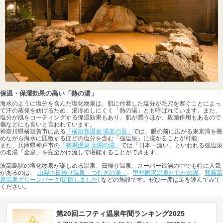
保温・保湿効果の高い「熱の湯」
海水のように塩分を含んだ塩化物泉は、肌に付着した塩分が毛穴を塞ぐことによっ
て汗の蒸発を妨げるため、湯冷めしにくく「熱の湯」とも呼ばれています。また、
塩分が肌をコーティングする保湿効果もあり、肌が潤うほか、殺菌作用もあるので
傷などにも良いと言われています。
神奈川県横須賀市にある
「横須賀温泉 湯楽の里」
では、眼の前に広がる東京湾を眺
めながら海水に匹敵するほどの塩分を含む「強塩泉」に浸かることが可能。
また、兵庫県神戸市の
「有馬温泉 太閤の湯」
では「日本一濃い」といわれる強塩泉
の名湯「金泉」を完全かけ流しで堪能することができます。
波高島駅の塩化物泉が楽しめる温泉、日帰り温泉、スーパー銭湯の中でも特に人気
があるのは、
山梨の日帰り温泉「つむぎの湯」
、
甲州鰍沢温泉かじかの湯
、
朝霧高
原温泉グリーンパーク(閉館しました)
などの施設です。ぜひ一度は足を運んでみて
ください。
第20回ニフティ温泉年間ランキング2025