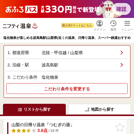
購入済チケットはこちら
ログイン
履歴
メニュー
塩化物泉が楽しめる波高島駅(山梨県)近くの温泉、日帰り温泉、スーパー銭湯おすすめ
1. 都道府県
北陸・甲信越 / 山梨県
2. 沿線・駅
波高島駅
3. こだわり条件
塩化物泉
こだわり条件を変更する
リストから探す
地図から探す
山梨の日帰り温泉「つむぎの湯」
お気に入
りに追加
3.6点
/ 18 件