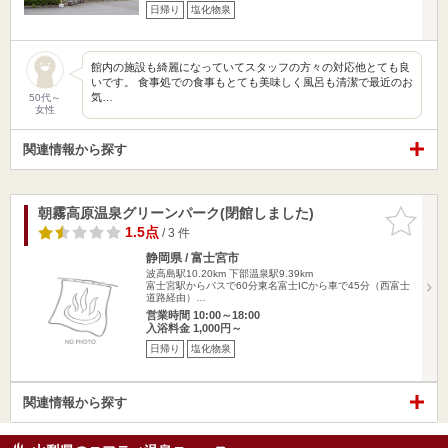
日帰り
塩化物泉
館内の施設も綺麗になっていてスタッフの方々の対応他とても良
いです。 食事処での食事もとても美味しく風呂も清潔で最近のお
気…
50代～
女性
関連情報から探す
朝霧高原温泉グリーンパーク(閉館しました)
お気に入
りに追加
1.5点
/ 3 件
静岡県 / 富士宮市
波高島駅10.20km
下部温泉駅9.39km
富士宮駅からバスで60分東名富士ICから車で45分（西富士
道路経由）…
営業時間 10:00～18:00
入浴料金 1,000円～
日帰り
塩化物泉
関連情報から探す