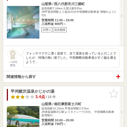
山梨県 / 西八代郡市川三郷町
波高島駅7.04km
久那土駅835m
JR甲斐岩間駅より徒歩20分中部横断自動車道 増穂ICより1
5分
営業時間 11:00～19:00
入浴料金 800円～
日帰り
塩化物泉
フォッサマグナに湧く温泉で、全て源泉を使っているとのことで
したが、特徴の無い湯でした。中部横断自動車道がすぐ脇を通る
ようで…
～10代
男性
関連情報から探す
甲州鰍沢温泉かじかの湯
お気に入
りに追加
3.4点
/ 16 件
山梨県 / 南巨摩郡富士川町
波高島駅10.32km
甲斐岩間駅3.57km
JR身延線鰍沢口駅よりタクシーで15分。 中部横断自動車
道増穂IC…
営業時間 10:00～20:00
入浴料金 730円～