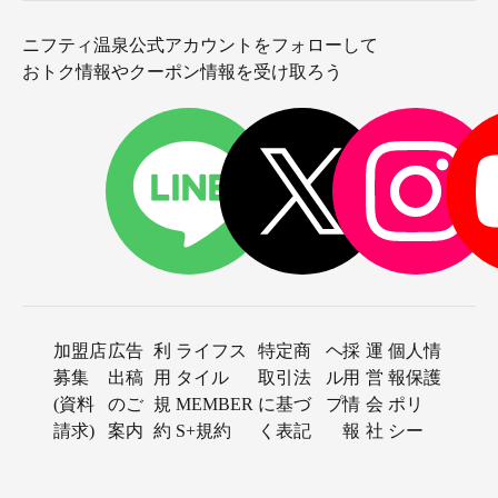
ニフティ温泉公式アカウントをフォローして
おトク情報やクーポン情報を受け取ろう
加盟店
広告
利
ライフス
特定商
ヘ
採
運
個人情
募集
出稿
用
タイル
取引法
ル
用
営
報保護
(資料
のご
規
MEMBER
に基づ
プ
情
会
ポリ
請求)
案内
約
S+規約
く表記
報
社
シー