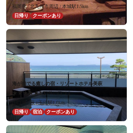
福岡県 / 北九州市周辺 / 本城駅1.5km
日帰り
クーポンあり
海が奏でる癒しの宿・リゾートホテル美萩
★
★
★
★
★
3.3
3件の口コミ
山口県 / 萩 / 玉江駅1.6km
日帰り
宿泊
クーポンあり