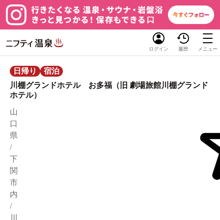
ログイン
履歴
メニュー
日帰り
宿泊
川棚グランドホテル お多福（旧 劇場旅館川棚グランド
ホテル）
山
口
県
/
下
関
市
内
/
川