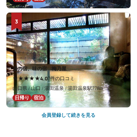
3
湯の宿、味の宿 梅乃屋
★
★
★
★
★
4.0
7件の口コミ
山口県 / 山口 / 湯田温泉 / 湯田温泉駅778m
日帰り
宿泊
会員登録して続きを見る