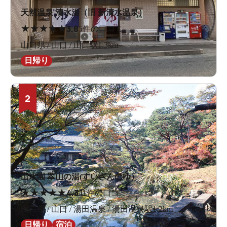
天然温泉 清水湯（旧 新清水温泉）
★
★
★
★
★
3.8
5件の口コミ
山口県 / 山口 / 山口駅1.3km
日帰り
2
山水園 翠山の湯(すいざんのゆ）
★
★
★
★
★
4.3
41件の口コミ
山口県 / 山口 / 湯田温泉 / 湯田温泉駅1.2km
日帰り
宿泊