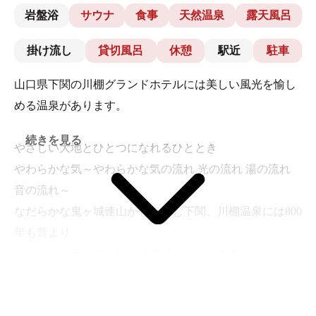
岩盤浴
サウナ
食事
天然温泉
露天風呂
掛け流し
貸切風呂
休憩
駅近
駐車
山口県下関の川棚グランドホテルには美しい風光を愉し
める温泉があります。
続きを見る
やさしい大地とひとつになれるひととき
やわらかな気～やわらかな気の流れ 光の流れ 湯の流れ
音の流れ～
なだらかな鬼ヶ城連山が包み込む下関、川棚温泉には800
年も昔より
やわらかなラジウム泉が涌き続けております。
鬼ヶ城連山と響灘が育んだ気の流れといで湯に身をゆだ
ね