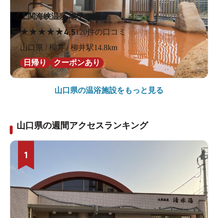
上関海峡温泉 鳩子の湯
★
★
★
★
★
4.5
120件の口コミ
山口県 / 柳井 / 柳井駅14.8km
日帰り
クーポンあり
山口県の
温浴施設をもっと見る
山口県の週間アクセスランキング
1