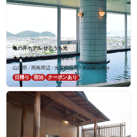
亀の井ホテル せとうち光
★
★
★
★
★
3.8
4件の口コミ
山口県 / 周南周辺 / 光室積温泉 / 岩田駅5.7km
日帰り
宿泊
クーポンあり