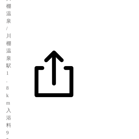
棚
温
泉
/
川
棚
温
泉
駅
1
.
8
k
m
入
浴
料
9