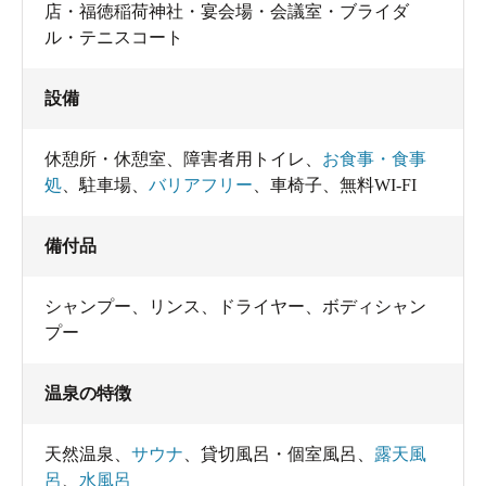
店・福徳稲荷神社・宴会場・会議室・ブライダ
ル・テニスコート
設備
休憩所・休憩室
、
障害者用トイレ
、
お食事・食事
処
、
駐車場
、
バリアフリー
、
車椅子
、
無料WI-FI
備付品
シャンプー
、
リンス
、
ドライヤー
、
ボディシャン
プー
温泉の特徴
天然温泉
、
サウナ
、
貸切風呂・個室風呂
、
露天風
呂
、
水風呂