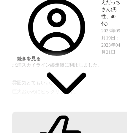
えだっち
さん(
男
性
、
40
代
)
2023年09
月19日
：
2023年04
月21日
続きを見る
北浦スカイライン縦走後に利用しました。
雰囲気とてもいい。
巨大おかめにビックリします。
お湯はそれなり。
食事とセットなら割引です。