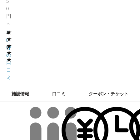
5
0
円
～
★
4
2
★
.
0
★
2
件
★
の
★
口
コ
ミ
施設情報
口コミ
クーポン・チケット