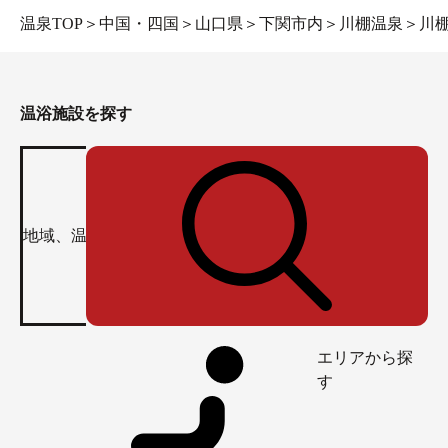
温泉TOP
＞
中国・四国
＞
山口県
＞
下関市内
＞
川棚温泉
＞
川
温浴施設を探す
エリアから探
す