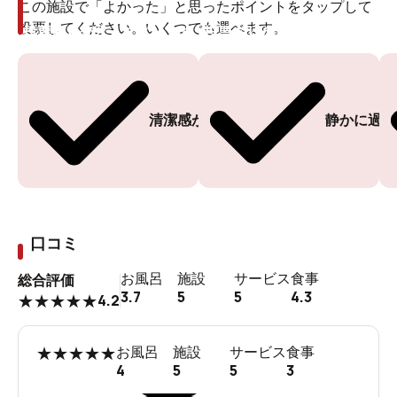
この施設で「よかった」と思ったポイントをタップして
投票してください。いくつでも選べます。
投票ありがとうございます
投票ありがとうございます
清潔感がある
静かに過ご
口コミ
お風呂
施設
サービス
食事
総合評価
3.7
5
5
4.3
4.2
★
★
★
★
★
★
★
★
★
★
お風呂
施設
サービス
食事
4
5
5
3