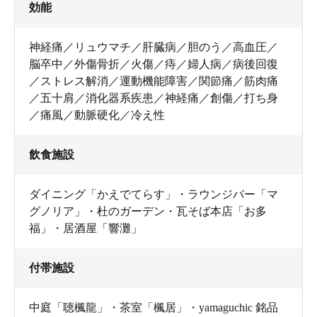
効能
神経痛／リュウマチ／肝臓病／胆のう／高血圧／
脳卒中／外傷骨折／火傷／痔／婦人病／病後回復
／ストレス解消／運動機能障害／関節痛／筋肉痛
／五十肩／消化器系疾患／神経痛／創傷／打ち身
／痛風／動脈硬化／冷え性
飲食施設
ダイニング「かえでてらす」・ラウンジバー「マ
グノリア」・杜のガーデン・瓦そば本店「お多
福」・居酒屋「響灘」
付帯施設
中庭「聴楓龍」・茶室「楓居」・yamaguchic 銘品