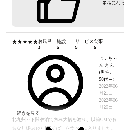
参考になった
それでも少しお風呂代としては割高かな。
ただ瓦そば食べたんですが
たかせの方がやはり美味しかったな。
★
★
★
★
★
お風呂
施設
サービス
食事
3
5
5
5
ヒデちゃ
ん
さん
(
男性
、
50代～
)
2022年06
月21日
：
2022年06
月20日
続きを見る
北九州～下関宿泊で角島大橋を渡り、以前CMで有
名な川棚GHの【瓦そば】を食べ♨️に入りました。