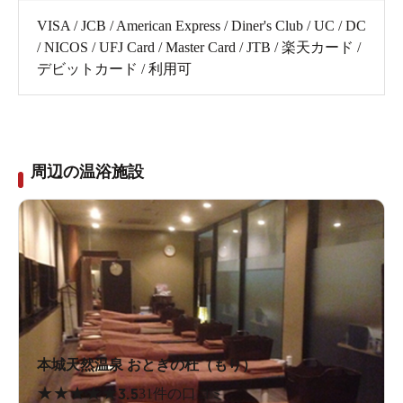
VISA / JCB / American Express / Diner's Club / UC / DC
/ NICOS / UFJ Card / Master Card / JTB / 楽天カード /
デビットカード / 利用可
周辺の温浴施設
本城天然温泉 おとぎの杜（もり）
★
★
★
★
★
3.5
31件の口コミ