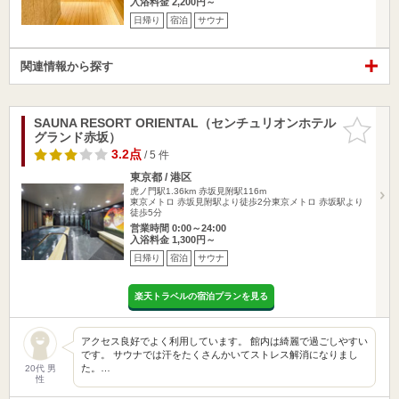
入浴料金 2,200円～
日帰り
宿泊
サウナ
関連情報から探す
SAUNA RESORT ORIENTAL（センチュリオンホテル
お気に入
グランド赤坂）
りに追加
3.2点
/ 5 件
東京都 / 港区
虎ノ門駅1.36km
赤坂見附駅116m
東京メトロ 赤坂見附駅より徒歩2分東京メトロ 赤坂駅より
徒歩5分
営業時間 0:00～24:00
入浴料金 1,300円～
日帰り
宿泊
サウナ
楽天トラベルの宿泊プランを見る
アクセス良好でよく利用しています。 館内は綺麗で過ごしやすい
です。 サウナでは汗をたくさんかいてストレス解消になりまし
た。…
20代 男
性