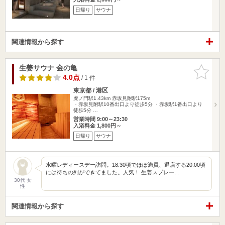
日帰り
サウナ
関連情報から探す
生姜サウナ 金の亀
お気に入
りに追加
4.0点
/ 1 件
東京都 / 港区
虎ノ門駅1.43km
赤坂見附駅175m
・赤坂見附駅10番出口より徒歩5分 ・赤坂駅1番出口より
徒歩5分 …
営業時間 9:00～23:30
入浴料金 1,800円～
日帰り
サウナ
水曜レディースデー訪問。18:30頃でほぼ満員、退店する20:00頃
には待ちの列ができてました。人気！ 生姜スプレー…
30代 女
性
関連情報から探す