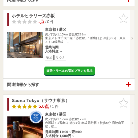
ホテルヒラリーズ赤坂
お気に入
りに追加
-点
/ 0 件
東京都 / 港区
虎ノ門駅1.15km
赤坂駅238m
東京メトロ千代田線「赤坂駅」1番出口より徒歩2分、東京
メトロ銀座線・…
営業時間
入浴料金 ～
宿泊
サウナ
楽天トラベルの宿泊プランを見る
関連情報から探す
Sauna-Tokyo（サウナ東京）
お気に入
りに追加
5.0点
/ 1 件
東京都 / 港区
虎ノ門駅1.17km
赤坂駅172m
赤坂駅：1番出口 徒歩1分 赤坂見附駅：徒歩5分 溜池山王
駅：徒…
営業時間 11:00～翌9:00
入浴料金 1,600円～