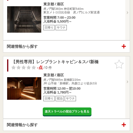
東京都 / 港区
虎ノ門駅383m
神谷町駅540m
東京メトロ日比谷線 虎ノ門ヒルズ駅直通
営業時間 7:00～23:00
入浴料金 5,500円～
日帰り
サウナ
関連情報から探す
【男性専用】レンブラントキャビン＆スパ新橋
お気に入
りに追加
-点
/ 0 件
東京都 / 港区
虎ノ門駅685m
新橋駅220m
JR 山手線「新橋駅」烏森口より徒歩2分
営業時間 12:00～翌10:00
入浴料金 1,780円～
日帰り
宿泊
サウナ
楽天トラベルの宿泊プランを見る
関連情報から探す