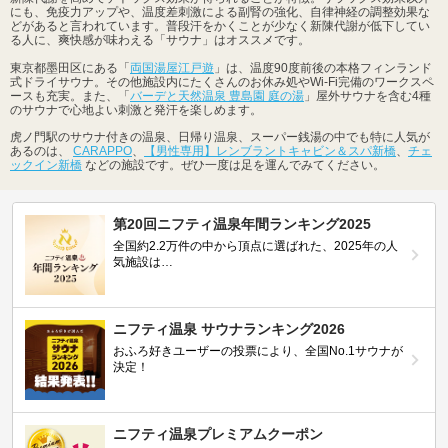
にも、免疫力アップや、温度差刺激による副腎の強化、自律神経の調整効果な
どがあると言われています。普段汗をかくことが少なく新陳代謝が低下してい
る人に、爽快感が味わえる「サウナ」はオススメです。
東京都墨田区にある「
両国湯屋江戸遊
」は、温度90度前後の本格フィンランド
式ドライサウナ。その他施設内にたくさんのお休み処やWi-Fi完備のワークスペ
ースも充実。また、「
バーデと天然温泉 豊島園 庭の湯
」屋外サウナを含む4種
のサウナで心地よい刺激と発汗を楽しめます。
虎ノ門駅のサウナ付きの温泉、日帰り温泉、スーパー銭湯の中でも特に人気が
あるのは、
CARAPPO
、
【男性専用】レンブラントキャビン＆スパ新橋
、
チェ
ックイン新橋
などの施設です。ぜひ一度は足を運んでみてください。
第20回ニフティ温泉年間ランキング2025
全国約2.2万件の中から頂点に選ばれた、2025年の人
気施設は…
ニフティ温泉 サウナランキング2026
おふろ好きユーザーの投票により、全国No.1サウナが
決定！
ニフティ温泉プレミアムクーポン