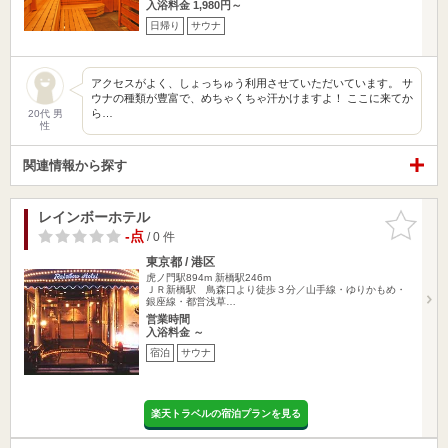
入浴料金 1,980円～
日帰り
サウナ
アクセスがよく、しょっちゅう利用させていただいています。 サ
ウナの種類が豊富で、めちゃくちゃ汗かけますよ！ ここに来てか
ら…
20代 男
性
関連情報から探す
レインボーホテル
お気に入
りに追加
-点
/ 0 件
東京都 / 港区
虎ノ門駅894m
新橋駅246m
ＪＲ新橋駅 鳥森口より徒歩３分／山手線・ゆりかもめ・
銀座線・都営浅草…
営業時間
入浴料金 ～
宿泊
サウナ
楽天トラベルの宿泊プランを見る