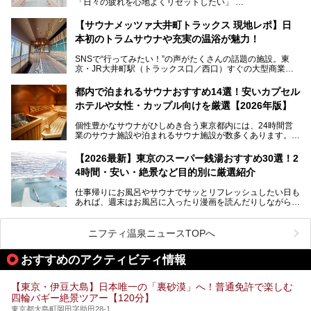
「日々の疲れを心地よくリセットしたい」
す。充実した設備があるのに、基本の入浴料が銭湯価格の5
──そんなときにおすすめなのが、今、都内で大きなブーム
50円というのも嬉しすぎます！
となっている新しいスタイルの銭湯です。
【サウナメッツァ大井町トラックス 現地レポ】日
本初のトラムサウナや充実の温浴が魅力！
最近、SNSやメディアで「デザイナーズ銭湯」や「ネオ銭
湯」という言葉をよく耳にしませんか？
SNSで“行ってみたい！”の声がたくさんの話題の施設。東
京・JR大井町駅（トラックス口／西口）すぐの大型商業施
本記事では、そもそもこれらがどんな銭湯なのか、その気に
設・大井町 トラックスに、2026年3月28日、「サウナメッ
なる違いを分かりやすく解説！さらに、都内で絶対に外せな
ツァ大井町トラックス」がニューオープン。施設の様子をレ
いおしゃれな名店15選を、おすすめの順番で一挙にご紹介
都内で泊まれるサウナおすすめ14選！安いカプセル
ポ―トします。
します。
ホテルや女性・カップル向けを厳選【2026年版】
個性豊かなサウナがひしめき合う東京都内には、24時間営
業のサウナ施設や泊まれるサウナ施設が数多くあります。
終電を逃した深夜の利用に限らず、時間を気にしないサウナ
を旅の目的とする「サ旅」や自分へのご褒美のための宿泊な
【2026最新】東京のスーパー銭湯おすすめ30選！2
ど、自分の好きなタイミングで好きなだけサ活ができるのが
4時間・安い・絶景など目的別に厳選紹介
魅力です。
仕事帰りにお風呂やサウナでサッとリフレッシュしたい日も
最近では、男性専用施設だけでなく、カップルや女性に嬉し
あれば、週末はお風呂に入ったり漫画を読んだりしながら一
い個室サウナも増えてきました。
日中ダラダラ過ごしたい日もあると思います。
この記事では、東京都内にある24時間営業のサウナの中か
また、終電を逃してしまい、「このまま朝までゆっくりでき
ら、特におすすめしたい施設14選をご紹介します。
ニフティ温泉ニュースTOPへ
る場所があれば」と探した経験がある人も多いのではないで
宿泊可能な施設もピックアップしているので、ぜひチェック
しょうか。
してみてください。
おすすめのアクティビティ情報
そこで本記事では、東京でおすすめのスーパー銭湯を、目的
別に厳選した30施設からご紹介します。
【東京・伊豆大島】日本唯一の「裏砂漠」へ！普通免許で楽しむ
24時間営業で宿泊できる施設や、1,000円以下で楽しめる安
四輪バギー絶景ツアー【120分】
い施設、デートや休日レジャーにもぴったりなエンタメ要素
が充実した施設など、利用のシーンに合わせて参考にしてく
東京都大島町岡田字助田28-1