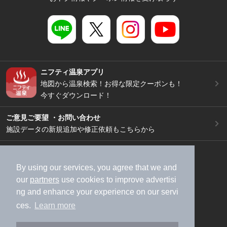
ニフティ温泉アプリ
地図から温泉検索！お得な限定クーポンも！
今すぐダウンロード！
ご意見ご要望 ・お問い合わせ
施設データの新規追加や修正依頼もこちらから
スマートフォン
/
PC
加盟店募集（資料請求）
広告出稿のご案内
By using our services, you agree that we and
our
partners
use cookies to improve advertisi
利用規約
ライフスタイルMEMBERS+規約
ng and enhance your experience on our servi
特定商取引法に基づく表記
ヘルプ
採用情報
ces.
Learn more
運営会社
個人情報保護ポリシー
©NIFTY Lifestyle Co., Ltd.