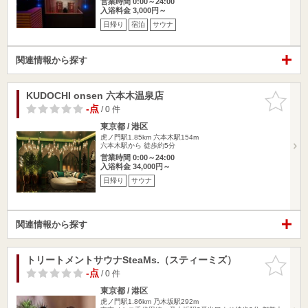
営業時間 0:00～24:00
入浴料金 3,000円～
日帰り
宿泊
サウナ
関連情報から探す
KUDOCHI onsen 六本木温泉店
お気に入
りに追加
-点
/ 0 件
東京都 / 港区
虎ノ門駅1.85km
六本木駅154m
六本木駅から 徒歩約5分
営業時間 0:00～24:00
入浴料金 34,000円～
日帰り
サウナ
関連情報から探す
トリートメントサウナSteaMs.（スティーミズ）
お気に入
りに追加
-点
/ 0 件
東京都 / 港区
虎ノ門駅1.86km
乃木坂駅292m