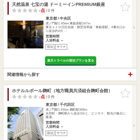
天然温泉 七宝の湯 ドーミーインPREMIUM銀座
お気に入
りに追加
-点
/ 0 件
東京都 / 中央区
虎ノ門駅1.45km
東銀座駅247m
東京メトロ日比谷線・都営浅草線「東銀座駅」4番出口か
ら徒歩約4分 …
営業時間
入浴料金 ～
宿泊
サウナ
楽天トラベルの宿泊プランを見る
関連情報から探す
ホテルルポール麹町（地方職員共済組合麹町会館）
お気に入
りに追加
-点
/ 0 件
東京都 / 千代田区
虎ノ門駅1.65km
麹町駅389m
永田町・麹町駅から徒歩3分と、ビジネス、観光の拠点に
最適。
営業時間
入浴料金 ～
宿泊
サウナ