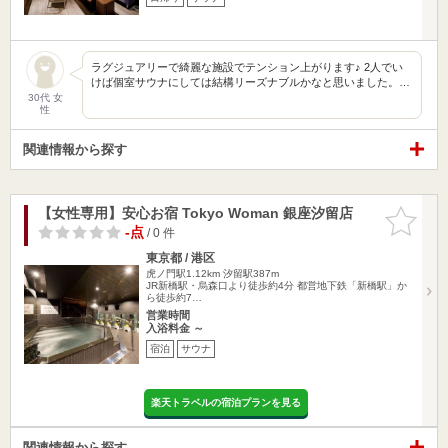
ラグジュアリーで綺麗な施設でテンション上がります♪ 2人でい
けば個室サウナにしては結構リーズナブルかなと思いました。…
30代 女
性
関連情報から探す
【女性専用】安心お宿 Tokyo Woman 銀座汐留店
お気に入
りに追加
-点
/ 0 件
東京都 / 港区
虎ノ門駅1.12km
汐留駅387m
JR新橋駅・烏森口より徒歩約4分 都営地下鉄「新橋駅」か
ら徒歩約7…
営業時間
入浴料金 ～
宿泊
サウナ
楽天トラベルの宿泊プランを見る
関連情報から探す