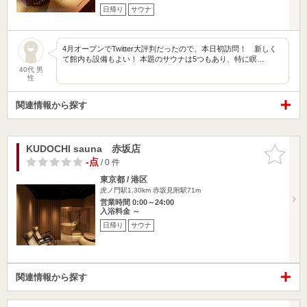
日帰り
サウナ
4月オープンでTwitter大評判だったので、本日初訪問！ 新しく
て館内も設備もよい！ 本題のサウナは5つもあり、特に瞑…
40代 男
性
関連情報から探す
KUDOCHI sauna 赤坂店
お気に入
りに追加
-点
/ 0 件
東京都 / 港区
虎ノ門駅1.30km
赤坂見附駅71m
営業時間 0:00～24:00
入浴料金 ～
日帰り
サウナ
関連情報から探す