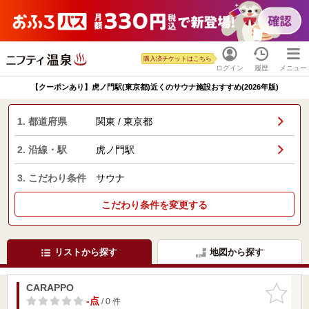
購入済チケットはこちら
ログイン
履歴
メニュー
【クーポンあり】虎ノ門駅(東京都)近くのサウナ施設おすすめ(2026年版)
1. 都道府県
関東 / 東京都
2. 沿線・駅
虎ノ門駅
3. こだわり条件
サウナ
こだわり条件を変更する
リストから探す
地図から探す
CARAPPO
お気に入
りに追加
-点
/ 0 件