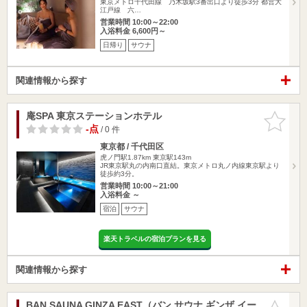
東京メトロ千代田線 乃木坂駅3番出口より徒歩3分 都営大
江戸線 六…
営業時間 10:00～22:00
入浴料金 6,600円～
日帰り
サウナ
関連情報から探す
庵SPA 東京ステーションホテル
お気に入
りに追加
-点
/ 0 件
東京都 / 千代田区
虎ノ門駅1.87km
東京駅143m
JR東京駅丸の内南口直結。東京メトロ丸ノ内線東京駅より
徒歩約3分。
営業時間 10:00～21:00
入浴料金 ～
宿泊
サウナ
楽天トラベルの宿泊プランを見る
関連情報から探す
BAN SAUNA GINZA EAST（バン サウナ ギンザ イー
お気に入