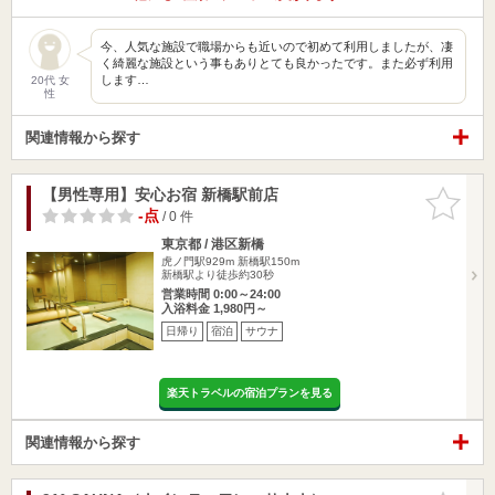
今、人気な施設で職場からも近いので初めて利用しましたが、凄
く綺麗な施設という事もありとても良かったです。また必ず利用
します…
20代 女
性
関連情報から探す
【男性専用】安心お宿 新橋駅前店
お気に入
りに追加
-点
/ 0 件
東京都 / 港区新橋
虎ノ門駅929m
新橋駅150m
新橋駅より徒歩約30秒
営業時間 0:00～24:00
入浴料金 1,980円～
日帰り
宿泊
サウナ
楽天トラベルの宿泊プランを見る
関連情報から探す