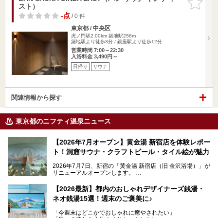
スト）
りに追加
-点
/ 0 件
東京都 / 中央区
虎ノ門駅2.00km
築地駅256m
築地駅より徒歩3分 / 銀座駅より徒歩12分
営業時間 7:00～22:30
入浴料金 3,490円～
日帰り
サウナ
関連情報から探す
東京都のニフティ温泉ニュース
【2026年7月オープン】黄金湯 新宿店を体験レポー
ト！洞窟サウナ・クラフトビール・タイル絵が魅力
2026年7月7日、新宿の「黄金湯 新宿店（旧 金沢浴場）」が
リニューアルオープンします。
レトロでノスタルジックなタイル絵はそのまま、昔からここ
【2026最新】都内のおしゃれデザイナーズ銭湯・
を知る地元の人にも、新しく足を運んでくれる人にも愛され
ネオ銭湯15選！週末のご褒美に♪
る、今の時代の"銭湯"として生まれ変わりました。洞窟のよ
うなユニークなサウナ、自家醸造のクラフトビールが飲める
「今週末はどこかでおしゃれに癒やされたい」
ビアバーなど、新しく登場したスポットも併せて紹介しま