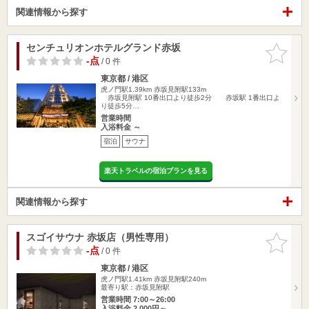
関連情報から探す
センチュリオンホテルグランド赤坂
お気に入
りに追加
-点
/ 0 件
東京都 / 港区
虎ノ門駅1.39km
赤坂見附駅133m
赤坂見附駅 10番出口より徒歩2分 赤坂駅 1番出口よ
り徒歩5分…
営業時間
入浴料金 ～
宿泊
サウナ
楽天トラベルの宿泊プランを見る
関連情報から探す
スゴイサウナ 赤坂店（男性専用）
お気に入
りに追加
-点
/ 0 件
東京都 / 港区
虎ノ門駅1.41km
赤坂見附駅240m
最寄り駅：赤坂見附駅
営業時間 7:00～26:00
入浴料金 2,000円～