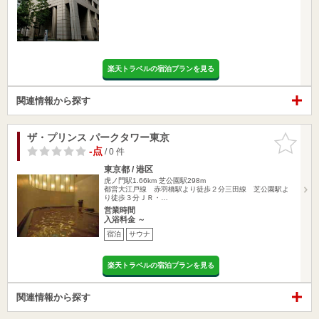
楽天トラベルの宿泊プランを見る
関連情報から探す
ザ・プリンス パークタワー東京
お気に入
りに追加
-点
/ 0 件
東京都 / 港区
虎ノ門駅1.66km
芝公園駅298m
都営大江戸線 赤羽橋駅より徒歩２分三田線 芝公園駅よ
り徒歩３分ＪＲ・…
営業時間
入浴料金 ～
宿泊
サウナ
楽天トラベルの宿泊プランを見る
関連情報から探す