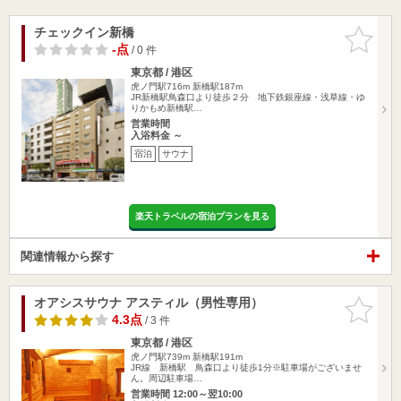
チェックイン新橋
お気に入
りに追加
-点
/ 0 件
東京都 / 港区
虎ノ門駅716m
新橋駅187m
JR新橋駅鳥森口より徒歩２分 地下鉄銀座線・浅草線・ゆ
りかもめ新橋駅…
営業時間
入浴料金 ～
宿泊
サウナ
楽天トラベルの宿泊プランを見る
関連情報から探す
オアシスサウナ アスティル（男性専用）
お気に入
りに追加
4.3点
/ 3 件
東京都 / 港区
虎ノ門駅739m
新橋駅191m
JR線 新橋駅 鳥森口より徒歩1分※駐車場がございませ
ん。周辺駐車場…
営業時間 12:00～翌10:00