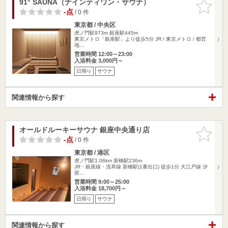
91° SAUNA（ナインティワン・サウナ）
お気に入
りに追加
-点
/ 0 件
東京都 / 中央区
虎ノ門駅973m
銀座駅445m
東京メトロ「銀座駅」より徒歩5分 JR / 東京メトロ / 都営
地…
営業時間 12:00～23:00
入浴料金 3,000円～
日帰り
サウナ
関連情報から探す
オールドルーキーサウナ 銀座中央通り店
お気に入
りに追加
-点
/ 0 件
東京都 / 港区
虎ノ門駅1.06km
新橋駅236m
JR・銀座線・浅草線 新橋駅(1番出口) 徒歩1分 大江戸線 汐
留…
営業時間 9:00～25:00
入浴料金 18,700円～
日帰り
サウナ
関連情報から探す