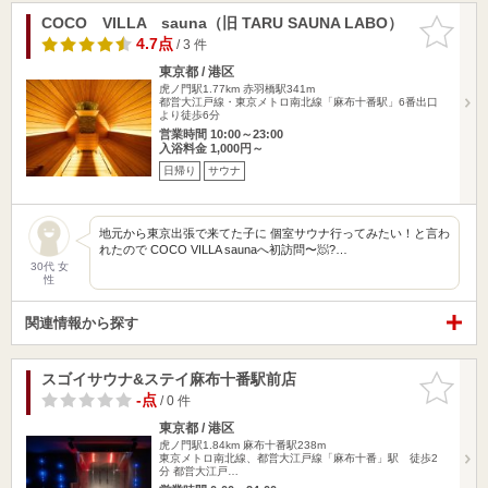
COCO VILLA sauna（旧 TARU SAUNA LABO）
お気に入
りに追加
4.7点
/ 3 件
東京都 / 港区
虎ノ門駅1.77km
赤羽橋駅341m
都営大江戸線・東京メトロ南北線「麻布十番駅」6番出口
より徒歩6分
営業時間 10:00～23:00
入浴料金 1,000円～
日帰り
サウナ
地元から東京出張で来てた子に 個室サウナ行ってみたい！と言わ
れたので COCO VILLA saunaへ初訪問〜🧖?…
30代 女
性
関連情報から探す
スゴイサウナ&ステイ麻布十番駅前店
お気に入
りに追加
-点
/ 0 件
東京都 / 港区
虎ノ門駅1.84km
麻布十番駅238m
東京メトロ南北線、都営大江戸線「麻布十番」駅 徒歩2
分 都営大江戸…