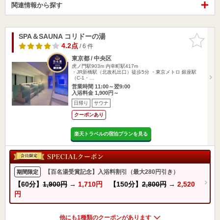
関連情報から探す
SPA＆SAUNA コリドーの湯
お気に入
りに追加
4.2点
/ 6 件
東京都 / 中央区
虎ノ門駅903m
内幸町駅417m
・JR新橋駅（北改札出口）徒歩5分 ・東京メトロ 銀座駅
（C-1・…
営業時間 11:00～翌9:00
入浴料金 1,900円～
日帰り
サウナ
クーポンあり
楽天トラベルの宿泊プランを見る
【百名湯受賞記念】入浴料割引（最大280円引き）
期間限定
【60分】
1,900円
→
1,710円
【150分】
2,800円
→
2,520
円
他にも1種類のクーポンがあります