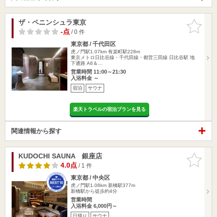
ザ・ペニンシュラ東京
お気に入
りに追加
-点
/ 0 件
東京都 / 千代田区
虎ノ門駅1.07km
有楽町駅228m
東京メトロ日比谷線・千代田線・都営三田線 日比谷駅 地
下通路 A6＆…
営業時間 11:00～21:30
入浴料金 ～
宿泊
サウナ
楽天トラベルの宿泊プランを見る
関連情報から探す
KUDOCHI SAUNA 銀座店
お気に入
りに追加
4.0点
/ 1 件
東京都 / 中央区
虎ノ門駅1.08km
新橋駅377m
新橋駅から徒歩約4分
営業時間
入浴料金 6,000円～
日帰り
サウナ