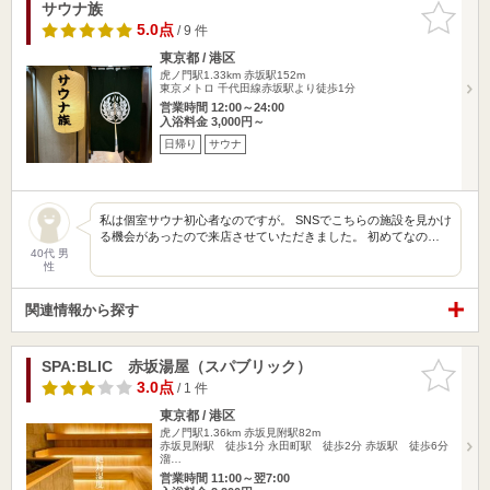
サウナ族
お気に入
りに追加
5.0点
/ 9 件
東京都 / 港区
虎ノ門駅1.33km
赤坂駅152m
東京メトロ 千代田線赤坂駅より徒歩1分
営業時間 12:00～24:00
入浴料金 3,000円～
日帰り
サウナ
私は個室サウナ初心者なのですが。 SNSでこちらの施設を見かけ
る機会があったので来店させていただきました。 初めてなの…
40代 男
性
関連情報から探す
SPA:BLIC 赤坂湯屋（スパブリック）
お気に入
りに追加
3.0点
/ 1 件
東京都 / 港区
虎ノ門駅1.36km
赤坂見附駅82m
赤坂見附駅 徒歩1分 永田町駅 徒歩2分 赤坂駅 徒歩6分
溜…
営業時間 11:00～翌7:00