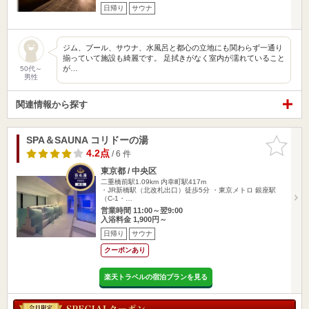
日帰り
サウナ
ジム、プール、サウナ、水風呂と都心の立地にも関わらず一通り
揃っていて施設も綺麗です。 足拭きがなく室内が濡れていること
が…
50代～
男性
関連情報から探す
SPA＆SAUNA コリドーの湯
お気に入
りに追加
4.2点
/ 6 件
東京都 / 中央区
二重橋前駅1.09km
内幸町駅417m
・JR新橋駅（北改札出口）徒歩5分 ・東京メトロ 銀座駅
（C-1・…
営業時間 11:00～翌9:00
入浴料金 1,900円～
日帰り
サウナ
クーポンあり
楽天トラベルの宿泊プランを見る