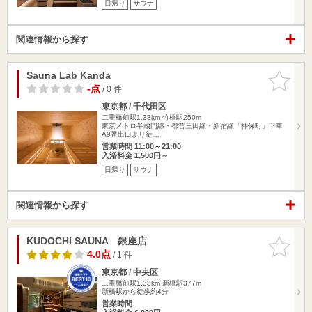
日帰り
サウナ
関連情報から探す
Sauna Lab Kanda
お気に入
りに追加
-点
/ 0 件
東京都 / 千代田区
二重橋前駅1.33km
竹橋駅250m
東京メトロ半蔵門線・都営三田線・新宿線「神保町」下車
A9番出口より徒…
営業時間 11:00～21:00
入浴料金 1,500円～
日帰り
サウナ
関連情報から探す
KUDOCHI SAUNA 銀座店
お気に入
りに追加
4.0点
/ 1 件
東京都 / 中央区
二重橋前駅1.33km
新橋駅377m
新橋駅から徒歩約4分
営業時間