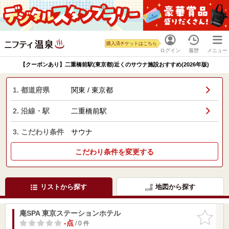
購入済チケットはこちら
ログイン
履歴
メニュー
【クーポンあり】二重橋前駅(東京都)近くのサウナ施設おすすめ(2026年版)
1. 都道府県
関東 / 東京都
2. 沿線・駅
二重橋前駅
3. こだわり条件
サウナ
こだわり条件を変更する
リストから探す
地図から探す
庵SPA 東京ステーションホテル
お気に入
りに追加
-点
/ 0 件