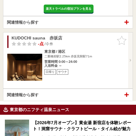
楽天トラベルの宿泊プランを見る
関連情報から探す
KUDOCHI sauna 赤坂店
お気に入
りに追加
-点
/ 0 件
東京都 / 港区
二重橋前駅2.25km
赤坂見附駅71m
営業時間 0:00～24:00
入浴料金 ～
日帰り
サウナ
関連情報から探す
東京都のニフティ温泉ニュース
【2026年7月オープン】黄金湯 新宿店を体験レポー
ト！洞窟サウナ・クラフトビール・タイル絵が魅力