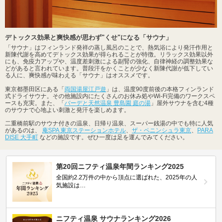
デトックス効果と爽快感が思わず"くせ"になる「サウナ」
「サウナ」はフィンランド発祥の蒸し風呂のことで、熱気浴により発汗作用と
新陳代謝を高めてデトックス効果が得られることが特徴。リラックス効果以外
にも、免疫力アップや、温度差刺激による副腎の強化、自律神経の調整効果な
どがあると言われています。普段汗をかくことが少なく新陳代謝が低下してい
る人に、爽快感が味わえる「サウナ」はオススメです。
東京都墨田区にある「
両国湯屋江戸遊
」は、温度90度前後の本格フィンランド
式ドライサウナ。その他施設内にたくさんのお休み処やWi-Fi完備のワークスペ
ースも充実。また、「
バーデと天然温泉 豊島園 庭の湯
」屋外サウナを含む4種
のサウナで心地よい刺激と発汗を楽しめます。
二重橋前駅のサウナ付きの温泉、日帰り温泉、スーパー銭湯の中でも特に人気
があるのは、
庵SPA 東京ステーションホテル
、
ザ・ペニンシュラ東京
、
PARA
DISE 大手町
などの施設です。ぜひ一度は足を運んでみてください。
第20回ニフティ温泉年間ランキング2025
全国約2.2万件の中から頂点に選ばれた、2025年の人
気施設は…
ニフティ温泉 サウナランキング2026