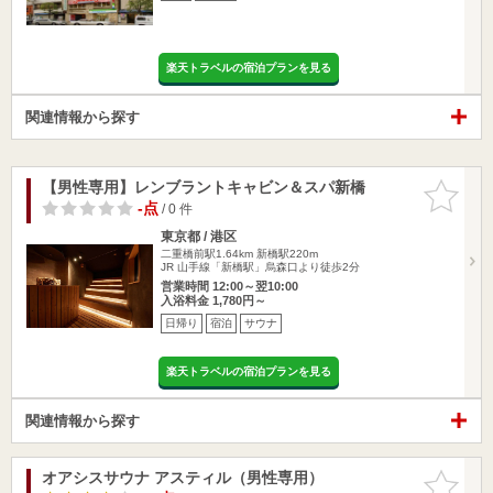
楽天トラベルの宿泊プランを見る
関連情報から探す
【男性専用】レンブラントキャビン＆スパ新橋
お気に入
りに追加
-点
/ 0 件
東京都 / 港区
二重橋前駅1.64km
新橋駅220m
JR 山手線「新橋駅」烏森口より徒歩2分
営業時間 12:00～翌10:00
入浴料金 1,780円～
日帰り
宿泊
サウナ
楽天トラベルの宿泊プランを見る
関連情報から探す
オアシスサウナ アスティル（男性専用）
お気に入