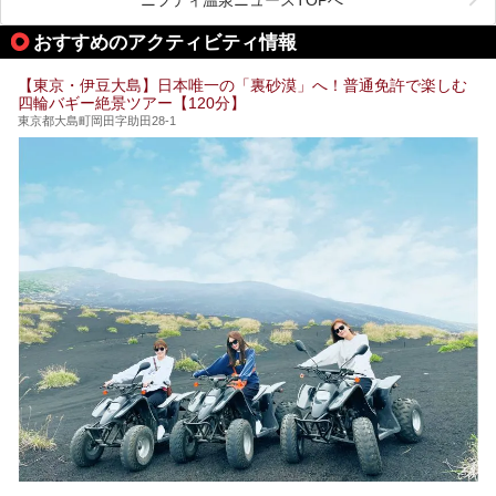
る場所があれば」と探した経験がある人も多いのではないで
宿泊可能な施設もピックアップしているので、ぜひチェック
しょうか。
してみてください。
おすすめのアクティビティ情報
そこで本記事では、東京でおすすめのスーパー銭湯を、目的
別に厳選した30施設からご紹介します。
【東京・伊豆大島】日本唯一の「裏砂漠」へ！普通免許で楽しむ
24時間営業で宿泊できる施設や、1,000円以下で楽しめる安
四輪バギー絶景ツアー【120分】
い施設、デートや休日レジャーにもぴったりなエンタメ要素
が充実した施設など、利用のシーンに合わせて参考にしてく
東京都大島町岡田字助田28-1
ださい。