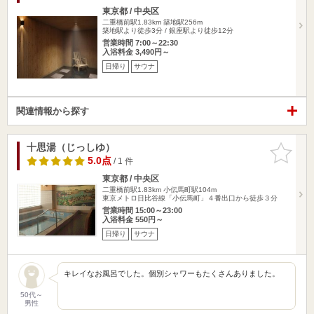
東京都 / 中央区
二重橋前駅1.83km
築地駅256m
築地駅より徒歩3分 / 銀座駅より徒歩12分
営業時間 7:00～22:30
入浴料金 3,490円～
日帰り
サウナ
関連情報から探す
十思湯（じっしゆ）
お気に入
りに追加
5.0点
/ 1 件
東京都 / 中央区
二重橋前駅1.83km
小伝馬町駅104m
東京メトロ日比谷線「小伝馬町」４番出口から徒歩３分
営業時間 15:00～23:00
入浴料金 550円～
日帰り
サウナ
キレイなお風呂でした。個別シャワーもたくさんありました。
50代～
男性