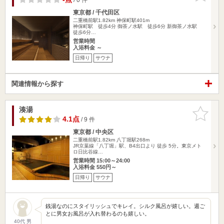
東京都 / 千代田区
二重橋前駅1.82km
神保町駅401m
神保町駅 徒歩4分 御茶ノ水駅 徒歩6分 新御茶ノ水駅
徒歩6分…
営業時間
入浴料金 ～
日帰り
サウナ
関連情報から探す
湊湯
お気に入
りに追加
4.1点
/ 9 件
東京都 / 中央区
二重橋前駅1.82km
八丁堀駅268m
JR京葉線「八丁堀」駅、B4出口より 徒歩 5分。東京メト
ロ日比谷線…
営業時間 15:00～24:00
入浴料金 550円～
日帰り
サウナ
銭湯なのにスタイリッシュでキレイ。シルク風呂が嬉しい。週ご
とに男女お風呂が入れ替わるのも嬉しい。
40代 男