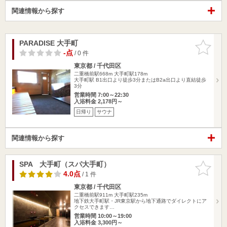
関連情報から探す
PARADISE 大手町
お気に入
りに追加
-点
/ 0 件
東京都 / 千代田区
二重橋前駅668m
大手町駅178m
大手町駅 B1出口より徒歩3分またはB2a出口より直結徒歩
3分
営業時間 7:00～22:30
入浴料金 2,178円～
日帰り
サウナ
関連情報から探す
SPA 大手町（スパ大手町）
お気に入
りに追加
4.0点
/ 1 件
東京都 / 千代田区
二重橋前駅911m
大手町駅235m
地下鉄大手町駅・JR東京駅から地下通路でダイレクトにア
クセスできます…
営業時間 10:00～19:00
入浴料金 3,300円～