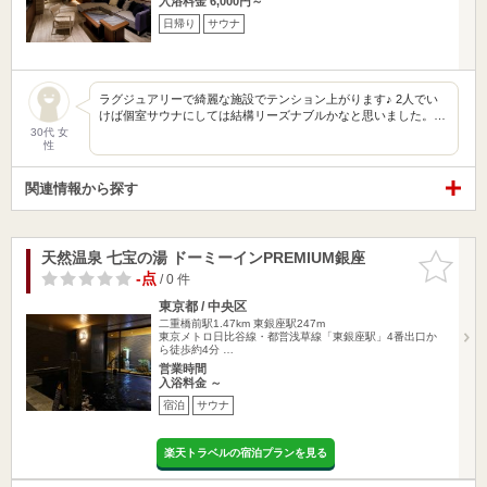
入浴料金 6,000円～
日帰り
サウナ
ラグジュアリーで綺麗な施設でテンション上がります♪ 2人でい
けば個室サウナにしては結構リーズナブルかなと思いました。…
30代 女
性
関連情報から探す
天然温泉 七宝の湯 ドーミーインPREMIUM銀座
お気に入
りに追加
-点
/ 0 件
東京都 / 中央区
二重橋前駅1.47km
東銀座駅247m
東京メトロ日比谷線・都営浅草線「東銀座駅」4番出口か
ら徒歩約4分 …
営業時間
入浴料金 ～
宿泊
サウナ
楽天トラベルの宿泊プランを見る