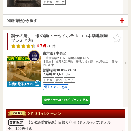
日帰り
サウナ
関連情報から探す
獅子の湯、つきの湯(トーセイホテル ココネ築地銀座
お気に入
プレミア内)
りに追加
4.7点
/ 6 件
東京都 / 中央区
二重橋前駅2.03km
築地市場駅407m
【電車】 都営大江戸線『築地市場』駅 A1番出口 徒歩
約5分 東…
営業時間 10:00～24:00
入浴料金 1,600円～
日帰り
宿泊
サウナ
電子チケットあり
楽天トラベルの宿泊プランを見る
【百名湯受賞記念】日帰り利用（タオル＋バスタオル
期間限定
付）100円引き