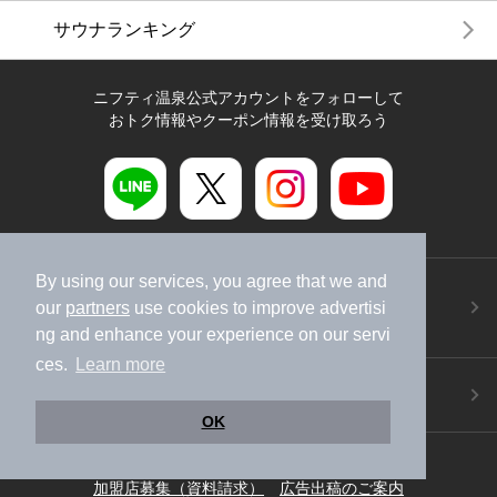
サウナランキング
ニフティ温泉公式アカウントをフォローして
おトク情報やクーポン情報を受け取ろう
By using our services, you agree that we and
ニフティ温泉アプリ
地図から温泉検索！お得な限定クーポンも！
our
partners
use cookies to improve advertisi
今すぐダウンロード！
ng and enhance your experience on our servi
ces.
Learn more
ご意見ご要望 ・お問い合わせ
施設データの新規追加や修正依頼もこちらから
OK
スマートフォン
/
PC
加盟店募集（資料請求）
広告出稿のご案内