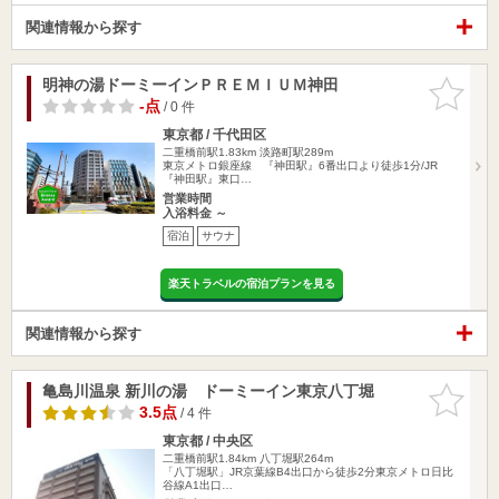
関連情報から探す
明神の湯ドーミーインＰＲＥＭＩＵＭ神田
お気に入
りに追加
-点
/ 0 件
東京都 / 千代田区
二重橋前駅1.83km
淡路町駅289m
東京メトロ銀座線 『神田駅』6番出口より徒歩1分/JR
『神田駅』東口…
営業時間
入浴料金 ～
宿泊
サウナ
楽天トラベルの宿泊プランを見る
関連情報から探す
亀島川温泉 新川の湯 ドーミーイン東京八丁堀
お気に入
りに追加
3.5点
/ 4 件
東京都 / 中央区
二重橋前駅1.84km
八丁堀駅264m
「八丁堀駅」JR京葉線B4出口から徒歩2分東京メトロ日比
谷線A1出口…