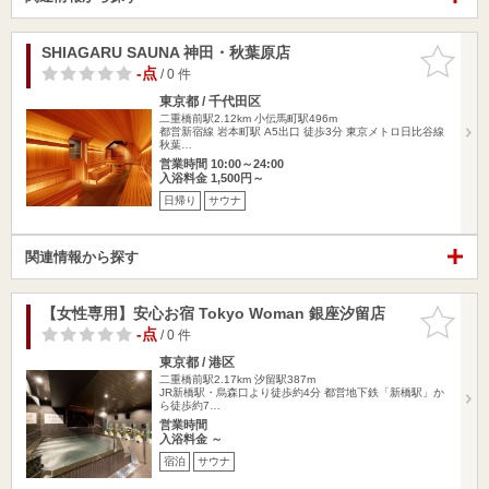
SHIAGARU SAUNA 神田・秋葉原店
お気に入
りに追加
-点
/ 0 件
東京都 / 千代田区
二重橋前駅2.12km
小伝馬町駅496m
都営新宿線 岩本町駅 A5出口 徒歩3分 東京メトロ日比谷線
秋葉…
営業時間 10:00～24:00
入浴料金 1,500円～
日帰り
サウナ
関連情報から探す
【女性専用】安心お宿 Tokyo Woman 銀座汐留店
お気に入
りに追加
-点
/ 0 件
東京都 / 港区
二重橋前駅2.17km
汐留駅387m
JR新橋駅・烏森口より徒歩約4分 都営地下鉄「新橋駅」か
ら徒歩約7…
営業時間
入浴料金 ～
宿泊
サウナ