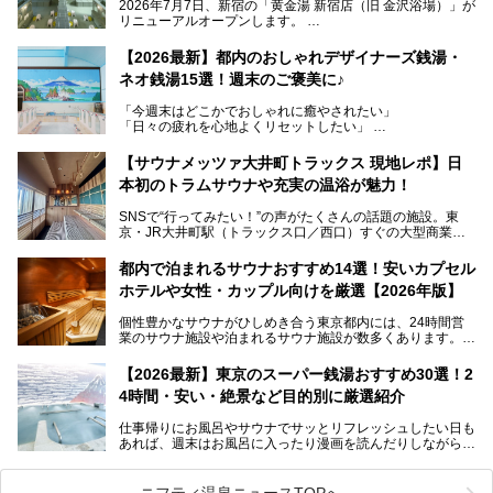
2026年7月7日、新宿の「黄金湯 新宿店（旧 金沢浴場）」が
リニューアルオープンします。
レトロでノスタルジックなタイル絵はそのまま、昔からここ
【2026最新】都内のおしゃれデザイナーズ銭湯・
を知る地元の人にも、新しく足を運んでくれる人にも愛され
ネオ銭湯15選！週末のご褒美に♪
る、今の時代の"銭湯"として生まれ変わりました。洞窟のよ
うなユニークなサウナ、自家醸造のクラフトビールが飲める
「今週末はどこかでおしゃれに癒やされたい」
ビアバーなど、新しく登場したスポットも併せて紹介しま
「日々の疲れを心地よくリセットしたい」
す。充実した設備があるのに、基本の入浴料が銭湯価格の5
──そんなときにおすすめなのが、今、都内で大きなブーム
50円というのも嬉しすぎます！
となっている新しいスタイルの銭湯です。
【サウナメッツァ大井町トラックス 現地レポ】日
本初のトラムサウナや充実の温浴が魅力！
最近、SNSやメディアで「デザイナーズ銭湯」や「ネオ銭
湯」という言葉をよく耳にしませんか？
SNSで“行ってみたい！”の声がたくさんの話題の施設。東
京・JR大井町駅（トラックス口／西口）すぐの大型商業施
本記事では、そもそもこれらがどんな銭湯なのか、その気に
設・大井町 トラックスに、2026年3月28日、「サウナメッ
なる違いを分かりやすく解説！さらに、都内で絶対に外せな
ツァ大井町トラックス」がニューオープン。施設の様子をレ
いおしゃれな名店15選を、おすすめの順番で一挙にご紹介
都内で泊まれるサウナおすすめ14選！安いカプセル
ポ―トします。
します。
ホテルや女性・カップル向けを厳選【2026年版】
個性豊かなサウナがひしめき合う東京都内には、24時間営
業のサウナ施設や泊まれるサウナ施設が数多くあります。
終電を逃した深夜の利用に限らず、時間を気にしないサウナ
を旅の目的とする「サ旅」や自分へのご褒美のための宿泊な
【2026最新】東京のスーパー銭湯おすすめ30選！2
ど、自分の好きなタイミングで好きなだけサ活ができるのが
4時間・安い・絶景など目的別に厳選紹介
魅力です。
仕事帰りにお風呂やサウナでサッとリフレッシュしたい日も
最近では、男性専用施設だけでなく、カップルや女性に嬉し
あれば、週末はお風呂に入ったり漫画を読んだりしながら一
い個室サウナも増えてきました。
日中ダラダラ過ごしたい日もあると思います。
この記事では、東京都内にある24時間営業のサウナの中か
また、終電を逃してしまい、「このまま朝までゆっくりでき
ら、特におすすめしたい施設14選をご紹介します。
ニフティ温泉ニュースTOPへ