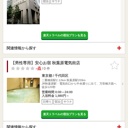
宿泊
サウナ
楽天トラベルの宿泊プランを見る
関連情報から探す
【男性専用】安心お宿 秋葉原電気街店
お気に入
りに追加
-点
/ 0 件
東京都 / 千代田区
二重橋前駅2.12km
秋葉原駅209m
JR秋葉原駅・電気街口から中央通りに出て、万世橋方面へ
徒歩120秒
営業時間 0:00～24:00
入浴料金 1,980円～
日帰り
宿泊
サウナ
楽天トラベルの宿泊プランを見る
関連情報から探す