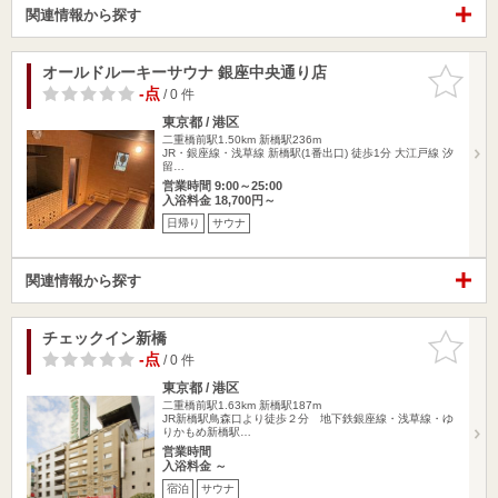
関連情報から探す
オールドルーキーサウナ 銀座中央通り店
お気に入
りに追加
-点
/ 0 件
東京都 / 港区
二重橋前駅1.50km
新橋駅236m
JR・銀座線・浅草線 新橋駅(1番出口) 徒歩1分 大江戸線 汐
留…
営業時間 9:00～25:00
入浴料金 18,700円～
日帰り
サウナ
関連情報から探す
チェックイン新橋
お気に入
りに追加
-点
/ 0 件
東京都 / 港区
二重橋前駅1.63km
新橋駅187m
JR新橋駅鳥森口より徒歩２分 地下鉄銀座線・浅草線・ゆ
りかもめ新橋駅…
営業時間
入浴料金 ～
宿泊
サウナ