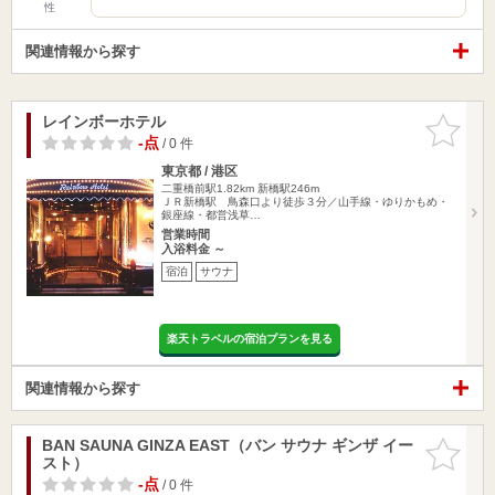
性
関連情報から探す
レインボーホテル
お気に入
りに追加
-点
/ 0 件
東京都 / 港区
二重橋前駅1.82km
新橋駅246m
ＪＲ新橋駅 鳥森口より徒歩３分／山手線・ゆりかもめ・
銀座線・都営浅草…
営業時間
入浴料金 ～
宿泊
サウナ
楽天トラベルの宿泊プランを見る
関連情報から探す
BAN SAUNA GINZA EAST（バン サウナ ギンザ イー
お気に入
スト）
りに追加
-点
/ 0 件