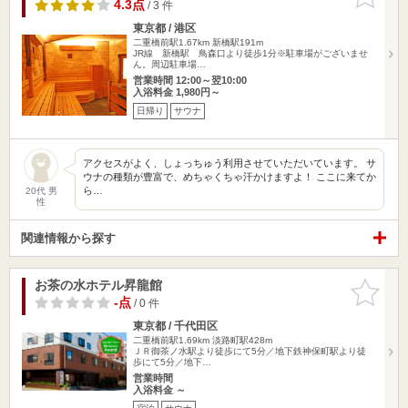
りに追加
4.3点
/ 3 件
東京都 / 港区
二重橋前駅1.67km
新橋駅191m
JR線 新橋駅 鳥森口より徒歩1分※駐車場がございませ
ん。周辺駐車場…
営業時間 12:00～翌10:00
入浴料金 1,980円～
日帰り
サウナ
アクセスがよく、しょっちゅう利用させていただいています。 サ
ウナの種類が豊富で、めちゃくちゃ汗かけますよ！ ここに来てか
ら…
20代 男
性
関連情報から探す
お茶の水ホテル昇龍館
お気に入
りに追加
-点
/ 0 件
東京都 / 千代田区
二重橋前駅1.69km
淡路町駅428m
ＪＲ御茶ノ水駅より徒歩にて5分／地下鉄神保町駅より徒
歩にて5分／地下…
営業時間
入浴料金 ～