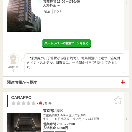
営業時間 15:00～翌10:00
入浴料金 ～
宿泊
サウナ
楽天トラベルの宿泊プランを見る
JR京葉線の八丁堀駅から徒歩約3分。亀島川沿いに建つ、温泉付
きビジネスホテル。日曜日に、一泊朝食付きで利用してみまし
た。 …
40代 男
性
関連情報から探す
CARAPPO
お気に入
りに追加
-点
/ 0 件
東京都 / 港区
二重橋前駅1.94km
虎ノ門駅383m
東京メトロ日比谷線 虎ノ門ヒルズ駅直通
営業時間 7:00～23:00
入浴料金 5,500円～