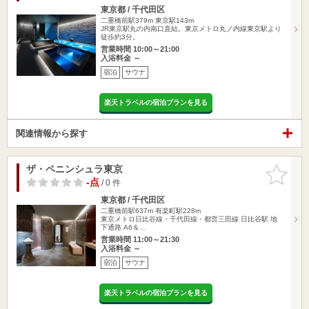
東京都 / 千代田区
二重橋前駅379m
東京駅143m
JR東京駅丸の内南口直結。東京メトロ丸ノ内線東京駅より
徒歩約3分。
営業時間 10:00～21:00
入浴料金 ～
宿泊
サウナ
楽天トラベルの宿泊プランを見る
関連情報から探す
ザ・ペニンシュラ東京
お気に入
りに追加
-点
/ 0 件
東京都 / 千代田区
二重橋前駅637m
有楽町駅228m
東京メトロ日比谷線・千代田線・都営三田線 日比谷駅 地
下通路 A6＆…
営業時間 11:00～21:30
入浴料金 ～
宿泊
サウナ
楽天トラベルの宿泊プランを見る