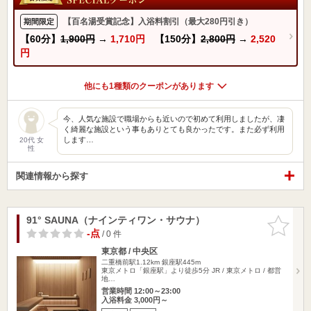
【百名湯受賞記念】入浴料割引（最大280円引き）
期間限定
【60分】
1,900円
→
1,710円
【150分】
2,800円
→
2,520
円
他にも1種類のクーポンがあります
今、人気な施設で職場からも近いので初めて利用しましたが、凄
く綺麗な施設という事もありとても良かったです。また必ず利用
します…
20代 女
性
関連情報から探す
91° SAUNA（ナインティワン・サウナ）
お気に入
りに追加
-点
/ 0 件
東京都 / 中央区
二重橋前駅1.12km
銀座駅445m
東京メトロ「銀座駅」より徒歩5分 JR / 東京メトロ / 都営
地…
営業時間 12:00～23:00
入浴料金 3,000円～