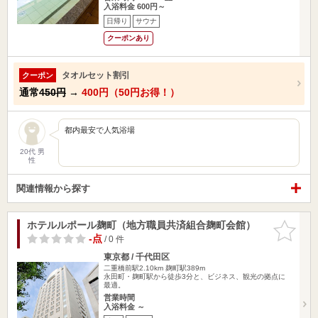
入浴料金 600円～
日帰り
サウナ
クーポンあり
タオルセット割引
クーポン
通常
450円
→
400円（50円お得！）
都内最安で人気浴場
20代 男
性
関連情報から探す
ホテルルポール麹町（地方職員共済組合麹町会館）
お気に入
りに追加
-点
/ 0 件
東京都 / 千代田区
二重橋前駅2.10km
麹町駅389m
永田町・麹町駅から徒歩3分と、ビジネス、観光の拠点に
最適。
営業時間
入浴料金 ～