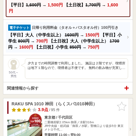
【平日】
1,600円
→
1,500円
【土日祝】
1,700円
→
1,600
円
日帰り利用料金（タオル＋バスタオル付）100円引き
電子チケット
【平日】大人（中学生以上）
1600円
→
1500円
【平日】小
学生
800円
→
700円
【土日祝】大人（中学生以上）
1700
円
→
1600円
【土日祝】小学生
850円
→
750円
夕方までの時間調整で利用しました。 施設は２階ですが、喫煙所
は地下１階なので、喫煙者は不便です。 無料の飲み物が充実し…
50代～
男性
関連情報から探す
RAKU SPA 1010 神田（らくスパ1010神田）
お気に入
りに追加
3.9点
/ 95 件
東京都 / 千代田区
二重橋前駅2.05km
御茶ノ水駅316m
JR中央線・総武線「御茶ノ水駅」聖橋口より徒歩5分 東京
メトロ千代…
営業時間 11:00～翌8:00