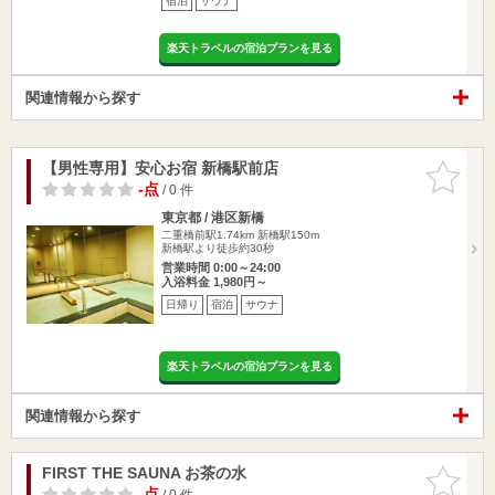
宿泊
サウナ
楽天トラベルの宿泊プランを見る
関連情報から探す
【男性専用】安心お宿 新橋駅前店
お気に入
りに追加
-点
/ 0 件
東京都 / 港区新橋
二重橋前駅1.74km
新橋駅150m
新橋駅より徒歩約30秒
営業時間 0:00～24:00
入浴料金 1,980円～
日帰り
宿泊
サウナ
楽天トラベルの宿泊プランを見る
関連情報から探す
FIRST THE SAUNA お茶の水
お気に入
りに追加
-点
/ 0 件