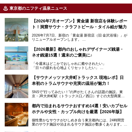
東京都のニフティ温泉ニュース
【2026年7月オープン】黄金湯 新宿店を体験レポー
ト！洞窟サウナ・クラフトビール・タイル絵が魅力
2026年7月7日、新宿の「黄金湯 新宿店（旧 金沢浴場）」が
リニューアルオープンします。
レトロでノスタルジックなタイル絵はそのまま、昔からここ
【2026最新】都内のおしゃれデザイナーズ銭湯・
を知る地元の人にも、新しく足を運んでくれる人にも愛され
ネオ銭湯15選！週末のご褒美に♪
る、今の時代の"銭湯"として生まれ変わりました。洞窟のよ
うなユニークなサウナ、自家醸造のクラフトビールが飲める
「今週末はどこかでおしゃれに癒やされたい」
ビアバーなど、新しく登場したスポットも併せて紹介しま
「日々の疲れを心地よくリセットしたい」
す。充実した設備があるのに、基本の入浴料が銭湯価格の5
──そんなときにおすすめなのが、今、都内で大きなブーム
50円というのも嬉しすぎます！
となっている新しいスタイルの銭湯です。
【サウナメッツァ大井町トラックス 現地レポ】日
本初のトラムサウナや充実の温浴が魅力！
最近、SNSやメディアで「デザイナーズ銭湯」や「ネオ銭
湯」という言葉をよく耳にしませんか？
SNSで“行ってみたい！”の声がたくさんの話題の施設。東
京・JR大井町駅（トラックス口／西口）すぐの大型商業施
本記事では、そもそもこれらがどんな銭湯なのか、その気に
設・大井町 トラックスに、2026年3月28日、「サウナメッ
なる違いを分かりやすく解説！さらに、都内で絶対に外せな
ツァ大井町トラックス」がニューオープン。施設の様子をレ
いおしゃれな名店15選を、おすすめの順番で一挙にご紹介
都内で泊まれるサウナおすすめ14選！安いカプセル
ポ―トします。
します。
ホテルや女性・カップル向けを厳選【2026年版】
個性豊かなサウナがひしめき合う東京都内には、24時間営
業のサウナ施設や泊まれるサウナ施設が数多くあります。
終電を逃した深夜の利用に限らず、時間を気にしないサウナ