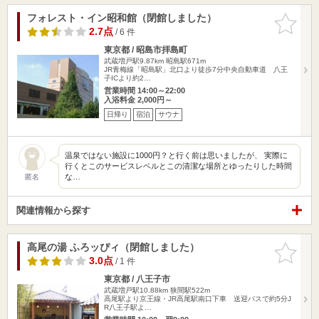
フォレスト・イン昭和館（閉館しました）
お気に入
りに追加
2.7点
/ 6 件
東京都 / 昭島市拝島町
武蔵増戸駅9.87km
昭島駅671m
JR青梅線「昭島駅」北口より徒歩7分中央自動車道 八王
子ICより約2…
営業時間 14:00～22:00
入浴料金 2,000円～
日帰り
宿泊
サウナ
温泉ではない施設に1000円？と行く前は思いましたが、 実際に
行くとこのサービスレベルとこの清潔な場所とゆったりした時間
な…
匿名
関連情報から探す
高尾の湯 ふろッぴィ（閉館しました）
お気に入
りに追加
3.0点
/ 1 件
東京都 / 八王子市
武蔵増戸駅10.88km
狭間駅522m
高尾駅より京王線・JR高尾駅南口下車 送迎バスで約5分J
R八王子駅よ…