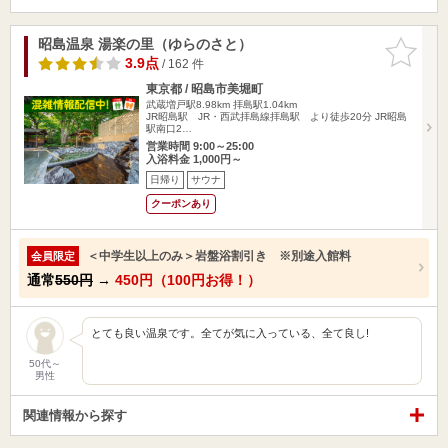
昭島温泉 湯楽の里（ゆらのさと）
お気に入
りに追加
3.9点
/ 162 件
東京都 / 昭島市美堀町
武蔵増戸駅8.98km
拝島駅1.04km
JR昭島駅 JR・西武拝島線拝島駅 より徒歩20分 JR昭島
駅南口2…
営業時間 9:00～25:00
入浴料金 1,000円～
日帰り
サウナ
クーポンあり
＜中学生以上のみ＞岩盤浴割引き ※別途入館料
会員限定
通常
550円
→
450円（100円お得！）
とても良い温泉です。全てが気に入っている、全て良し!
50代～
男性
関連情報から探す