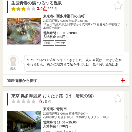
生涯青春の湯 つるつる温泉
お気に入
りに追加
3.4点
/ 93 件
東京都 / 西多摩郡日の出町
武蔵増戸駅7.92km
御嶽駅2.58km
JR五日市線武蔵五日市駅から汽関車バス青春号が1時間に1
本程度の割合…
営業時間 10:00～20:00
入浴料金 960円～
日帰り
サウナ
久々につるつる温泉へ行ってきました。 あの泉質は、やはり忘れ
られません。 確かに地方まで足を伸ばせば、色々良い温泉はあ…
匿名
関連情報から探す
東京 奥多摩温泉 おくたま路（旧 清流の宿）
お気に入
りに追加
-点
/ 0 件
東京都 / 青梅市
武蔵増戸駅8.06km
石神前駅607m
石神前駅より徒歩10分、青梅駅よりタクシー10分
営業時間 11:00～15:00
入浴料金 1,000円～