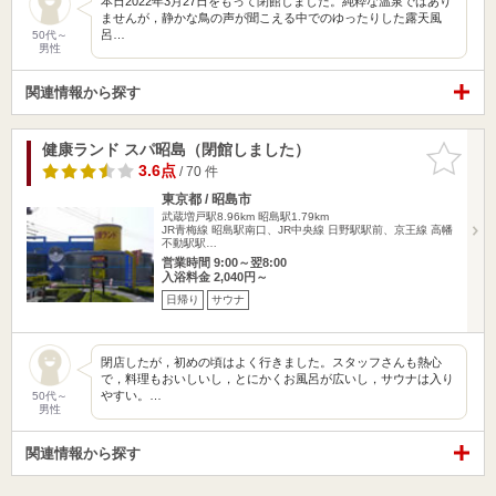
本日2022年3月27日をもって閉館しました。純粋な温泉ではあり
ませんが，静かな鳥の声が聞こえる中でのゆったりした露天風
呂…
50代～
男性
関連情報から探す
健康ランド スパ昭島（閉館しました）
お気に入
りに追加
3.6点
/ 70 件
東京都 / 昭島市
武蔵増戸駅8.96km
昭島駅1.79km
JR青梅線 昭島駅南口、JR中央線 日野駅駅前、京王線 高幡
不動駅駅…
営業時間 9:00～翌8:00
入浴料金 2,040円～
日帰り
サウナ
閉店したが，初めの頃はよく行きました。スタッフさんも熱心
で，料理もおいしいし，とにかくお風呂が広いし，サウナは入り
やすい。…
50代～
男性
関連情報から探す