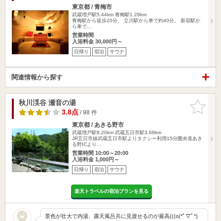
東京都 / 青梅市
武蔵増戸駅5.44km
青梅駅1.28km
青梅駅から徒歩20分。 立川駅から車で約40分。 新宿駅か
ら車で…
営業時間
入浴料金 30,000円～
日帰り
宿泊
サウナ
関連情報から探す
秋川渓谷 瀬音の湯
お気に入
りに追加
3.8点
/ 98 件
東京都 / あきる野市
武蔵増戸駅6.20km
武蔵五日市駅3.68km
JR五日市線武蔵五日市駅よりタクシー利用15分圏央道あき
る野ICより…
営業時間 10:00～20:00
入浴料金 1,000円～
日帰り
宿泊
サウナ
楽天トラベルの宿泊プランを見る
景色が壮大で内湯、露天風呂共に見渡せるのが最高(((o(*ﾟ▽ﾟ*)