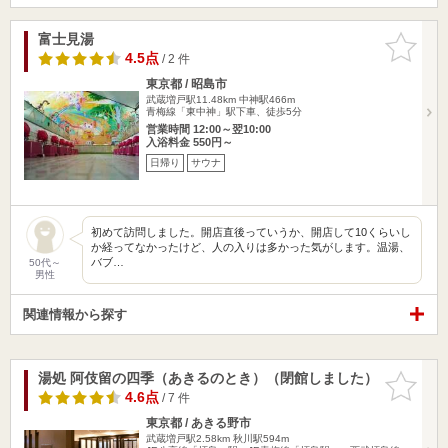
富士見湯
お気に入
りに追加
4.5点
/ 2 件
東京都 / 昭島市
武蔵増戸駅11.48km
中神駅466m
青梅線「東中神」駅下車、徒歩5分
営業時間 12:00～翌10:00
入浴料金 550円～
日帰り
サウナ
初めて訪問しました。開店直後っていうか、開店して10くらいし
か経ってなかったけど、人の入りは多かった気がします。温湯、
バブ…
50代～
男性
関連情報から探す
湯処 阿伎留の四季（あきるのとき）（閉館しました）
お気に入
りに追加
4.6点
/ 7 件
東京都 / あきる野市
武蔵増戸駅2.58km
秋川駅594m