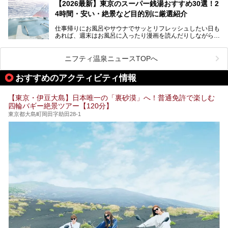
を旅の目的とする「サ旅」や自分へのご褒美のための宿泊な
【2026最新】東京のスーパー銭湯おすすめ30選！2
ど、自分の好きなタイミングで好きなだけサ活ができるのが
4時間・安い・絶景など目的別に厳選紹介
魅力です。
仕事帰りにお風呂やサウナでサッとリフレッシュしたい日も
最近では、男性専用施設だけでなく、カップルや女性に嬉し
あれば、週末はお風呂に入ったり漫画を読んだりしながら一
い個室サウナも増えてきました。
日中ダラダラ過ごしたい日もあると思います。
この記事では、東京都内にある24時間営業のサウナの中か
また、終電を逃してしまい、「このまま朝までゆっくりでき
ら、特におすすめしたい施設14選をご紹介します。
ニフティ温泉ニュースTOPへ
る場所があれば」と探した経験がある人も多いのではないで
宿泊可能な施設もピックアップしているので、ぜひチェック
しょうか。
してみてください。
おすすめのアクティビティ情報
そこで本記事では、東京でおすすめのスーパー銭湯を、目的
別に厳選した30施設からご紹介します。
【東京・伊豆大島】日本唯一の「裏砂漠」へ！普通免許で楽しむ
24時間営業で宿泊できる施設や、1,000円以下で楽しめる安
四輪バギー絶景ツアー【120分】
い施設、デートや休日レジャーにもぴったりなエンタメ要素
が充実した施設など、利用のシーンに合わせて参考にしてく
東京都大島町岡田字助田28-1
ださい。