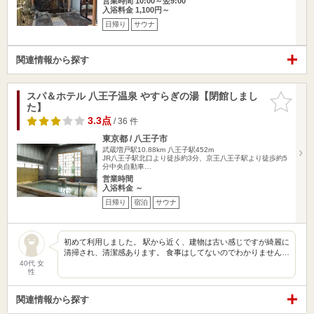
営業時間 10:00～翌9:00
入浴料金 1,100円～
日帰り
サウナ
関連情報から探す
スパ＆ホテル 八王子温泉 やすらぎの湯【閉館しまし
お気に入
た】
りに追加
3.3点
/ 36 件
東京都 / 八王子市
武蔵増戸駅10.88km
八王子駅452m
JR八王子駅北口より徒歩約3分、京王八王子駅より徒歩約5
分中央自動車…
営業時間
入浴料金 ～
日帰り
宿泊
サウナ
初めて利用しました。 駅から近く、建物は古い感じですが綺麗に
清掃され、清潔感あります。 食事はしてないのでわかりません…
40代 女
性
関連情報から探す