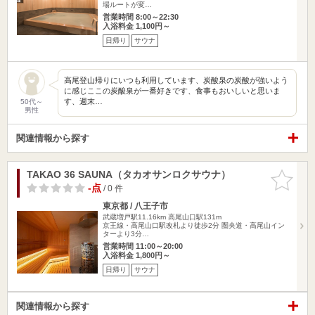
場ルートが変…
営業時間 8:00～22:30
入浴料金 1,100円～
日帰り
サウナ
高尾登山帰りにいつも利用しています、炭酸泉の炭酸が強いよう
に感じここの炭酸泉が一番好きです、食事もおいしいと思いま
す、週末…
50代～
男性
関連情報から探す
TAKAO 36 SAUNA（タカオサンロクサウナ）
お気に入
りに追加
-点
/ 0 件
東京都 / 八王子市
武蔵増戸駅11.16km
高尾山口駅131m
京王線・高尾山口駅改札より徒歩2分 圏央道・高尾山イン
ターより3分…
営業時間 11:00～20:00
入浴料金 1,800円～
日帰り
サウナ
関連情報から探す