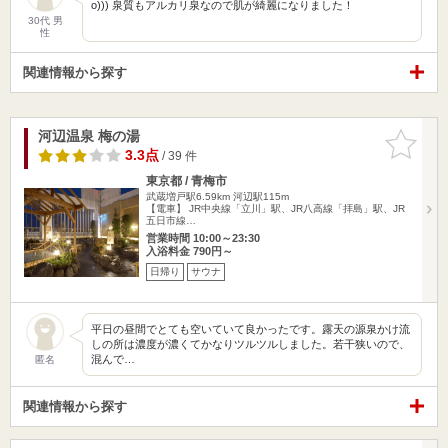
o))) 泉質もアルカリ泉なので肌が綺麗になりました！
30代 男
性
関連情報から探す
河辺温泉 梅の湯
お気に入
りに追加
3.3点
/ 39 件
東京都 / 青梅市
武蔵増戸駅6.59km
河辺駅115m
【電車】 JR中央線「立川」駅、JR八高線「拝島」駅、JR
五日市線…
営業時間 10:00～23:30
入浴料金 790円～
日帰り
サウナ
平日の昼間でとても空いていて良かったです。露天の源泉かけ流
しの所は濃度が濃くてかなりツルツルしました。若干狭いので、
混んで…
匿名
関連情報から探す