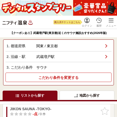
購入済チケットはこちら
ログイン
履歴
メニュー
【クーポンあり】武蔵増戸駅(東京都)近くのサウナ施設おすすめ(2026年版)
1. 都道府県
関東 / 東京都
2. 沿線・駅
武蔵増戸駅
3. こだわり条件
サウナ
こだわり条件を変更する
リストから探す
地図から探す
JIKON SAUNA -TOKYO-
お気に入
りに追加
-点
/ 0 件