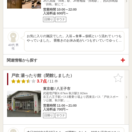
JR八高線「拝島」駅、JR青梅線「拝島駅」、西武拝島線
「拝島」駅にて…
営業時間 10:00～22:00
入浴料金 600円～
日帰り
サウナ
お気に入りの施設でした。入浴→食事→仮眠という流れで いつも
やっていました。 畳敷きのお休み処がいつもすいていてゆっく…
40代 男
性
関連情報から探す
戸吹 湯ったり館（閉館しました）
お気に入
りに追加
3.7点
/ 11 件
東京都 / 八王子市
武蔵増戸駅4.67km
秋川駅2.92km
京王八王子駅バス3番乗り場より西東京バス「戸吹スポー
ツ公園、秋川駅」…
営業時間 11:00～21:00
入浴料金 700円～
日帰り
サウナ