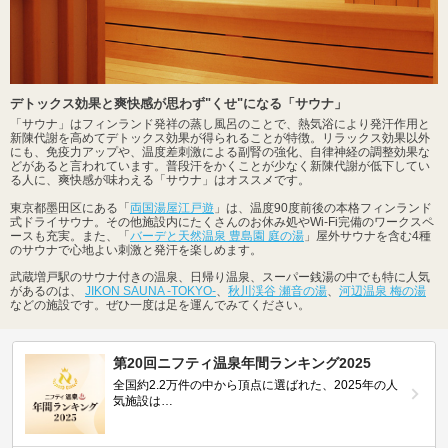
デトックス効果と爽快感が思わず"くせ"になる「サウナ」
「サウナ」はフィンランド発祥の蒸し風呂のことで、熱気浴により発汗作用と
新陳代謝を高めてデトックス効果が得られることが特徴。リラックス効果以外
にも、免疫力アップや、温度差刺激による副腎の強化、自律神経の調整効果な
どがあると言われています。普段汗をかくことが少なく新陳代謝が低下してい
る人に、爽快感が味わえる「サウナ」はオススメです。
東京都墨田区にある「
両国湯屋江戸遊
」は、温度90度前後の本格フィンランド
式ドライサウナ。その他施設内にたくさんのお休み処やWi-Fi完備のワークスペ
ースも充実。また、「
バーデと天然温泉 豊島園 庭の湯
」屋外サウナを含む4種
のサウナで心地よい刺激と発汗を楽しめます。
武蔵増戸駅のサウナ付きの温泉、日帰り温泉、スーパー銭湯の中でも特に人気
があるのは、
JIKON SAUNA -TOKYO-
、
秋川渓谷 瀬音の湯
、
河辺温泉 梅の湯
などの施設です。ぜひ一度は足を運んでみてください。
第20回ニフティ温泉年間ランキング2025
全国約2.2万件の中から頂点に選ばれた、2025年の人
気施設は…