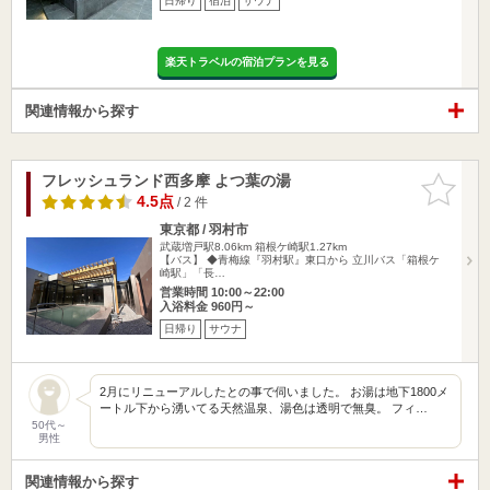
日帰り
宿泊
サウナ
楽天トラベルの宿泊プランを見る
関連情報から探す
フレッシュランド西多摩 よつ葉の湯
お気に入
りに追加
4.5点
/ 2 件
東京都 / 羽村市
武蔵増戸駅8.06km
箱根ケ崎駅1.27km
【バス】 ◆青梅線『羽村駅』東口から 立川バス「箱根ケ
崎駅」「長…
営業時間 10:00～22:00
入浴料金 960円～
日帰り
サウナ
2月にリニューアルしたとの事で伺いました。 お湯は地下1800メ
ートル下から湧いてる天然温泉、湯色は透明で無臭。 フィ…
50代～
男性
関連情報から探す