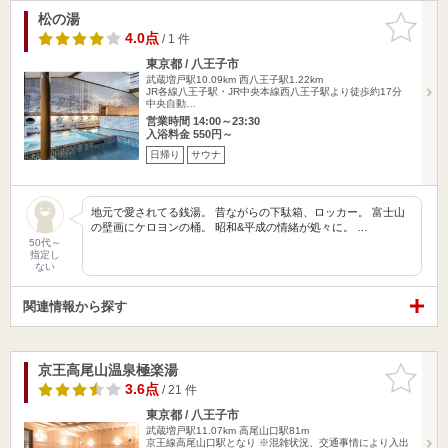
松の湯
お気に入
りに追加
4.0点
/ 1 件
東京都 / 八王子市
武蔵増戸駅10.09km
西八王子駅1.22km
JR各線八王子駅・JR中央本線西八王子駅より徒歩約17分
中央自動…
営業時間 14:00～23:30
入浴料金 550円～
日帰り
サウナ
地元で愛されてる銭湯。 昔ながらの下駄箱、ロッカー。 富士山
の壁画にケロヨンの桶。 昭和&平成の情緒が処々に。 …
50代～
指定し
ない
関連情報から探す
京王高尾山温泉極楽湯
お気に入
りに追加
3.6点
/ 21 件
東京都 / 八王子市
武蔵増戸駅11.07km
高尾山口駅81m
京王線高尾山口駅となり ※混雑状況、交通事情により入出