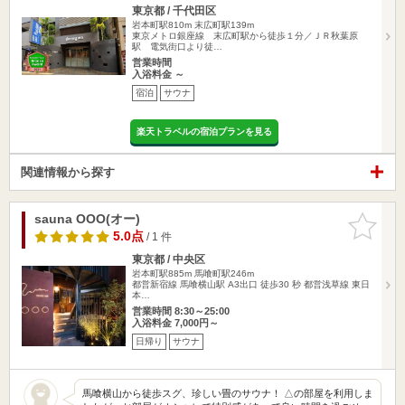
東京都 / 千代田区
岩本町駅810m
末広町駅139m
東京メトロ銀座線 末広町駅から徒歩１分／ＪＲ秋葉原
駅 電気街口より徒…
営業時間
入浴料金 ～
宿泊
サウナ
楽天トラベルの宿泊プランを見る
関連情報から探す
sauna OOO(オー)
お気に入
りに追加
5.0点
/ 1 件
東京都 / 中央区
岩本町駅885m
馬喰町駅246m
都営新宿線 馬喰横山駅 A3出口 徒歩30 秒 都営浅草線 東日
本…
営業時間 8:30～25:00
入浴料金 7,000円～
日帰り
サウナ
馬喰横山から徒歩スグ、珍しい畳のサウナ！ △の部屋を利用しま