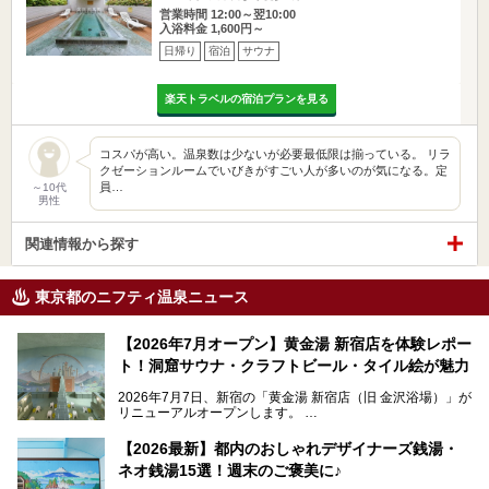
営業時間 12:00～翌10:00
入浴料金 1,600円～
日帰り
宿泊
サウナ
楽天トラベルの宿泊プランを見る
コスパが高い。温泉数は少ないが必要最低限は揃っている。 リラ
クゼーションルームでいびきがすごい人が多いのが気になる。定
員…
～10代
男性
関連情報から探す
東京都のニフティ温泉ニュース
【2026年7月オープン】黄金湯 新宿店を体験レポー
ト！洞窟サウナ・クラフトビール・タイル絵が魅力
2026年7月7日、新宿の「黄金湯 新宿店（旧 金沢浴場）」が
リニューアルオープンします。
レトロでノスタルジックなタイル絵はそのまま、昔からここ
【2026最新】都内のおしゃれデザイナーズ銭湯・
を知る地元の人にも、新しく足を運んでくれる人にも愛され
ネオ銭湯15選！週末のご褒美に♪
る、今の時代の"銭湯"として生まれ変わりました。洞窟のよ
うなユニークなサウナ、自家醸造のクラフトビールが飲める