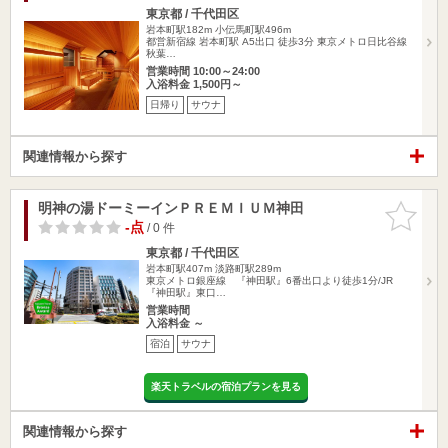
東京都 / 千代田区
岩本町駅182m
小伝馬町駅496m
都営新宿線 岩本町駅 A5出口 徒歩3分 東京メトロ日比谷線
秋葉…
営業時間 10:00～24:00
入浴料金 1,500円～
日帰り
サウナ
関連情報から探す
明神の湯ドーミーインＰＲＥＭＩＵＭ神田
お気に入
りに追加
-点
/ 0 件
東京都 / 千代田区
岩本町駅407m
淡路町駅289m
東京メトロ銀座線 『神田駅』6番出口より徒歩1分/JR
『神田駅』東口…
営業時間
入浴料金 ～
宿泊
サウナ
楽天トラベルの宿泊プランを見る
関連情報から探す