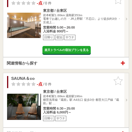
りに追加
-点
/ 0 件
東京都 / 台東区
岩本町駅1.66km
湯島駅353m
電車でお越しの方 ・JR上野駅「不忍口」より徒歩約3分 ・
京成上…
営業時間 5:00～26:00
入浴料金 800円～
日帰り
宿泊
サウナ
楽天トラベルの宿泊プランを見る
関連情報から探す
SAUNA＆co
お気に入
りに追加
-点
/ 0 件
東京都 / 台東区
岩本町駅1.68km
蔵前駅196m
都営浅草線『蔵前』駅 A4出口 徒歩3分 都営大江戸線『蔵
前』駅 …
営業時間 6:30～25:00
入浴料金 6,000円～
日帰り
サウナ