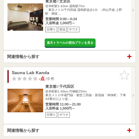
東京都 / 文京区
岩本町駅1.42km
湯島駅70m
・東京メトロ千代田線 湯島駅徒歩1分 ・JR山手線 上野
駅・御徒…
営業時間 0:00～0:24
入浴料金 1,000円～
日帰り
宿泊
サウナ
楽天トラベルの宿泊プランを見る
関連情報から探す
Sauna Lab Kanda
お気に入
りに追加
-点
/ 0 件
東京都 / 千代田区
岩本町駅1.46km
竹橋駅250m
東京メトロ半蔵門線・都営三田線・新宿線「神保町」下車
A9番出口より徒…
営業時間 11:00～21:00
入浴料金 1,500円～
日帰り
サウナ
関連情報から探す