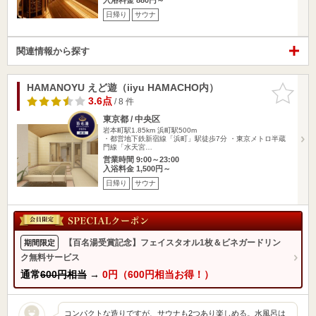
日帰り
サウナ
関連情報から探す
HAMANOYU えど遊（iiyu HAMACHO内）
お気に入
りに追加
3.6点
/ 8 件
東京都 / 中央区
岩本町駅1.85km
浜町駅500m
・都営地下鉄新宿線「浜町」駅徒歩7分 ・東京メトロ半蔵
門線「水天宮…
営業時間 9:00～23:00
入浴料金 1,500円～
日帰り
サウナ
【百名湯受賞記念】フェイスタオル1枚＆ビネガードリン
期間限定
ク無料サービス
通常
600円相当
→
0円（600円相当お得！）
コンパクトな造りですが、サウナも2つあり楽しめる。水風呂は