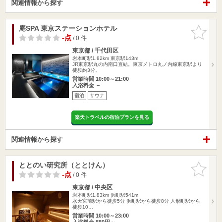
関連情報から探す
庵SPA 東京ステーションホテル
お気に入
りに追加
-点
/ 0 件
東京都 / 千代田区
岩本町駅1.82km
東京駅143m
JR東京駅丸の内南口直結。東京メトロ丸ノ内線東京駅より
徒歩約3分。
営業時間 10:00～21:00
入浴料金 ～
宿泊
サウナ
楽天トラベルの宿泊プランを見る
関連情報から探す
ととのい研究所（ととけん）
お気に入
りに追加
-点
/ 0 件
東京都 / 中央区
岩本町駅1.83km
浜町駅541m
水天宮前駅から徒歩5分 浜町駅から徒歩8分 人形町駅から
徒歩10…
営業時間 10:00～23:00
入浴料金 880円～