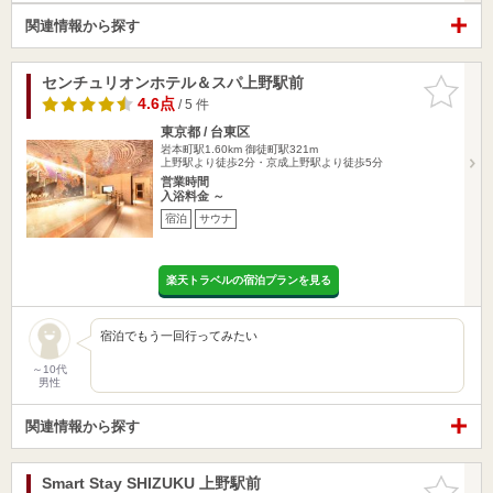
関連情報から探す
センチュリオンホテル＆スパ上野駅前
お気に入
りに追加
4.6点
/ 5 件
東京都 / 台東区
岩本町駅1.60km
御徒町駅321m
上野駅より徒歩2分・京成上野駅より徒歩5分
営業時間
入浴料金 ～
宿泊
サウナ
楽天トラベルの宿泊プランを見る
宿泊でもう一回行ってみたい
～10代
男性
関連情報から探す
Smart Stay SHIZUKU 上野駅前
お気に入