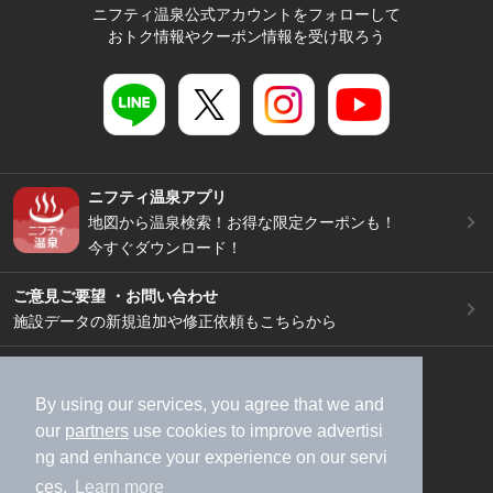
ニフティ温泉公式アカウントをフォローして
おトク情報やクーポン情報を受け取ろう
ニフティ温泉アプリ
地図から温泉検索！お得な限定クーポンも！
今すぐダウンロード！
ご意見ご要望 ・お問い合わせ
施設データの新規追加や修正依頼もこちらから
スマートフォン
/
PC
加盟店募集（資料請求）
広告出稿のご案内
By using our services, you agree that we and
our
partners
use cookies to improve advertisi
利用規約
ライフスタイルMEMBERS+規約
ng and enhance your experience on our servi
特定商取引法に基づく表記
ヘルプ
採用情報
ces.
Learn more