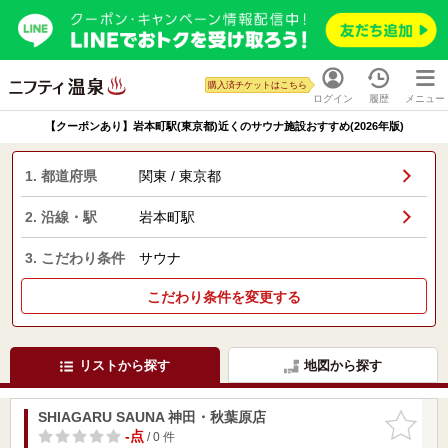
購入済チケットはこちら
ログイン
履歴
メニュー
【クーポンあり】岩本町駅(東京都)近くのサウナ施設おすすめ(2026年版)
1. 都道府県
関東 / 東京都
2. 沿線・駅
岩本町駅
3. こだわり条件
サウナ
こだわり条件を変更する
リストから探す
地図から探す
SHIAGARU SAUNA 神田・秋葉原店
お気に入
りに追加
-点
/ 0 件