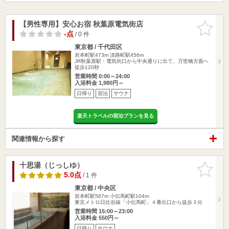
【男性専用】安心お宿 秋葉原電気街店
お気に入
りに追加
-点
/ 0 件
東京都 / 千代田区
岩本町駅473m
淡路町駅456m
JR秋葉原駅・電気街口から中央通りに出て、万世橋方面へ
徒歩120秒
営業時間 0:00～24:00
入浴料金 1,980円～
日帰り
宿泊
サウナ
楽天トラベルの宿泊プランを見る
関連情報から探す
十思湯（じっしゆ）
お気に入
りに追加
5.0点
/ 1 件
東京都 / 中央区
岩本町駅567m
小伝馬町駅104m
東京メトロ日比谷線「小伝馬町」４番出口から徒歩３分
営業時間 15:00～23:00
入浴料金 550円～
日帰り
サウナ