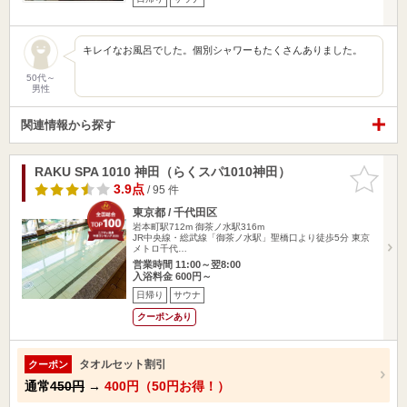
キレイなお風呂でした。個別シャワーもたくさんありました。
50代～
男性
関連情報から探す
RAKU SPA 1010 神田（らくスパ1010神田）
お気に入
りに追加
3.9点
/ 95 件
東京都 / 千代田区
岩本町駅712m
御茶ノ水駅316m
JR中央線・総武線「御茶ノ水駅」聖橋口より徒歩5分 東京
メトロ千代…
営業時間 11:00～翌8:00
入浴料金 600円～
日帰り
サウナ
クーポンあり
タオルセット割引
クーポン
通常
450円
→
400円（50円お得！）