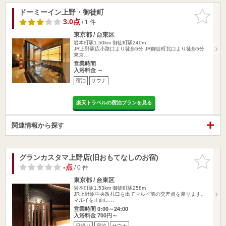
ドーミーイン上野・御徒町
お気に入
りに追加
3.0点
/ 1 件
東京都 / 台東区
岩本町駅1.50km
御徒町駅240m
JR上野駅広小路口より徒歩5分 JR御徒町北口より徒歩5分
東京…
営業時間
入浴料金 ～
宿泊
サウナ
楽天トラベルの宿泊プランを見る
関連情報から探す
グランカスタマ上野店(旧おもてなしのお宿)
お気に入
りに追加
-点
/ 0 件
東京都 / 台東区
岩本町駅1.53km
御徒町駅258m
JR上野駅中央改札口を出てマルイ前の交差点を渡ります。
マルイを正面に…
営業時間 0:00～24:00
入浴料金 700円～
日帰り
宿泊
サウナ