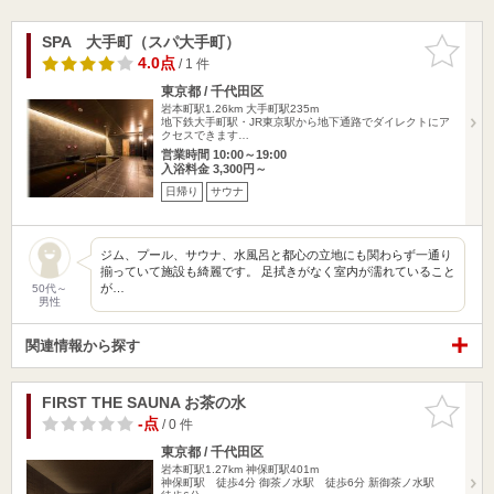
SPA 大手町（スパ大手町）
お気に入
りに追加
4.0点
/ 1 件
東京都 / 千代田区
岩本町駅1.26km
大手町駅235m
地下鉄大手町駅・JR東京駅から地下通路でダイレクトにア
クセスできます…
営業時間 10:00～19:00
入浴料金 3,300円～
日帰り
サウナ
ジム、プール、サウナ、水風呂と都心の立地にも関わらず一通り
揃っていて施設も綺麗です。 足拭きがなく室内が濡れていること
が…
50代～
男性
関連情報から探す
FIRST THE SAUNA お茶の水
お気に入
りに追加
-点
/ 0 件
東京都 / 千代田区
岩本町駅1.27km
神保町駅401m
神保町駅 徒歩4分 御茶ノ水駅 徒歩6分 新御茶ノ水駅