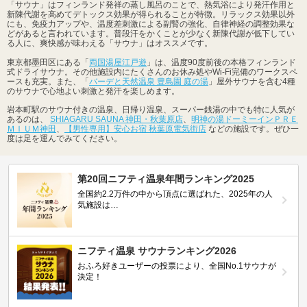
「サウナ」はフィンランド発祥の蒸し風呂のことで、熱気浴により発汗作用と
新陳代謝を高めてデトックス効果が得られることが特徴。リラックス効果以外
にも、免疫力アップや、温度差刺激による副腎の強化、自律神経の調整効果な
どがあると言われています。普段汗をかくことが少なく新陳代謝が低下してい
る人に、爽快感が味わえる「サウナ」はオススメです。
東京都墨田区にある「
両国湯屋江戸遊
」は、温度90度前後の本格フィンランド
式ドライサウナ。その他施設内にたくさんのお休み処やWi-Fi完備のワークスペ
ースも充実。また、「
バーデと天然温泉 豊島園 庭の湯
」屋外サウナを含む4種
のサウナで心地よい刺激と発汗を楽しめます。
岩本町駅のサウナ付きの温泉、日帰り温泉、スーパー銭湯の中でも特に人気が
あるのは、
SHIAGARU SAUNA 神田・秋葉原店
、
明神の湯ドーミーインＰＲＥ
ＭＩＵＭ神田
、
【男性専用】安心お宿 秋葉原電気街店
などの施設です。ぜひ一
度は足を運んでみてください。
第20回ニフティ温泉年間ランキング2025
全国約2.2万件の中から頂点に選ばれた、2025年の人
気施設は…
ニフティ温泉 サウナランキング2026
おふろ好きユーザーの投票により、全国No.1サウナが
決定！