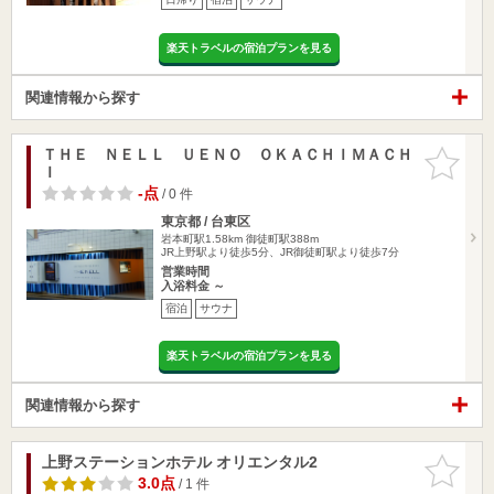
楽天トラベルの宿泊プランを見る
関連情報から探す
ＴＨＥ ＮＥＬＬ ＵＥＮＯ ＯＫＡＣＨＩＭＡＣＨ
お気に入
Ｉ
りに追加
-点
/ 0 件
東京都 / 台東区
岩本町駅1.58km
御徒町駅388m
JR上野駅より徒歩5分、JR御徒町駅より徒歩7分
営業時間
入浴料金 ～
宿泊
サウナ
楽天トラベルの宿泊プランを見る
関連情報から探す
上野ステーションホテル オリエンタル2
お気に入
りに追加
3.0点
/ 1 件