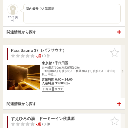
都内最安で人気浴場
20代 男
性
関連情報から探す
Para Sauna 37（パラサウナ）
お気に入
りに追加
-点
/ 0 件
東京都 / 千代田区
岩本町駅770m
末広町駅105m
・御徒町駅より徒歩5分 ・秋葉原駅より徒歩7分 ・末広町
駅より徒…
営業時間 0:00～24:00
入浴料金 33,000円～
日帰り
サウナ
関連情報から探す
すえひろの湯 ドーミーイン秋葉原
お気に入
りに追加
-点
/ 0 件