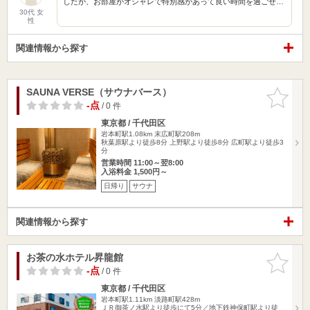
したが、お部屋がオシャレで特別感があって良い時間を過ごせ…
30代 女
性
関連情報から探す
SAUNA VERSE（サウナバース）
お気に入
りに追加
-点
/ 0 件
東京都 / 千代田区
岩本町駅1.08km
末広町駅208m
秋葉原駅より徒歩8分 上野駅より徒歩8分 広町駅より徒歩3
分
営業時間 11:00～翌8:00
入浴料金 1,500円～
日帰り
サウナ
関連情報から探す
お茶の水ホテル昇龍館
お気に入
りに追加
-点
/ 0 件
東京都 / 千代田区
岩本町駅1.11km
淡路町駅428m
ＪＲ御茶ノ水駅より徒歩にて5分／地下鉄神保町駅より徒