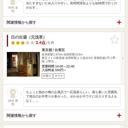
冷たすぎないため入りやすい。長時間滞在よりも短時間で行くの
がおす…
30代 女
性
関連情報から探す
日の出湯（元浅草）
お気に入
りに追加
3.4点
/ 5 件
東京都 / 台東区
岩本町駅1.87km
稲荷町駅163m
東京メトロ銀座線 稲荷町駅より徒歩3分 首都高速1号上野
線 上野出…
営業時間 14:00～22:40
入浴料金 550円～
日帰り
サウナ
ちょっと熱めの檜のお風呂で一応温泉らしい。落ち着いた雰囲気
で地元のお年寄りが多かった。せかせかサウナに出入りする人も
なく、…
40代 男
性
関連情報から探す