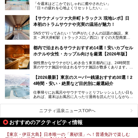
「今週末はどこかでおしゃれに癒やされたい」
ビアバーなど、新しく登場したスポットも併せて紹介しま
「日々の疲れを心地よくリセットしたい」
す。充実した設備があるのに、基本の入浴料が銭湯価格の5
──そんなときにおすすめなのが、今、都内で大きなブーム
50円というのも嬉しすぎます！
となっている新しいスタイルの銭湯です。
【サウナメッツァ大井町トラックス 現地レポ】日
本初のトラムサウナや充実の温浴が魅力！
最近、SNSやメディアで「デザイナーズ銭湯」や「ネオ銭
湯」という言葉をよく耳にしませんか？
SNSで“行ってみたい！”の声がたくさんの話題の施設。東
京・JR大井町駅（トラックス口／西口）すぐの大型商業施
本記事では、そもそもこれらがどんな銭湯なのか、その気に
設・大井町 トラックスに、2026年3月28日、「サウナメッ
なる違いを分かりやすく解説！さらに、都内で絶対に外せな
ツァ大井町トラックス」がニューオープン。施設の様子をレ
いおしゃれな名店15選を、おすすめの順番で一挙にご紹介
都内で泊まれるサウナおすすめ14選！安いカプセル
ポ―トします。
します。
ホテルや女性・カップル向けを厳選【2026年版】
個性豊かなサウナがひしめき合う東京都内には、24時間営
業のサウナ施設や泊まれるサウナ施設が数多くあります。
終電を逃した深夜の利用に限らず、時間を気にしないサウナ
を旅の目的とする「サ旅」や自分へのご褒美のための宿泊な
【2026最新】東京のスーパー銭湯おすすめ30選！2
ど、自分の好きなタイミングで好きなだけサ活ができるのが
4時間・安い・絶景など目的別に厳選紹介
魅力です。
仕事帰りにお風呂やサウナでサッとリフレッシュしたい日も
最近では、男性専用施設だけでなく、カップルや女性に嬉し
あれば、週末はお風呂に入ったり漫画を読んだりしながら一
い個室サウナも増えてきました。
日中ダラダラ過ごしたい日もあると思います。
この記事では、東京都内にある24時間営業のサウナの中か
また、終電を逃してしまい、「このまま朝までゆっくりでき
ら、特におすすめしたい施設14選をご紹介します。
ニフティ温泉ニュースTOPへ
る場所があれば」と探した経験がある人も多いのではないで
宿泊可能な施設もピックアップしているので、ぜひチェック
しょうか。
してみてください。
おすすめのアクティビティ情報
そこで本記事では、東京でおすすめのスーパー銭湯を、目的
別に厳選した30施設からご紹介します。
【東京・伊豆大島】日本唯一の「裏砂漠」へ！普通免許で楽しむ
24時間営業で宿泊できる施設や、1,000円以下で楽しめる安