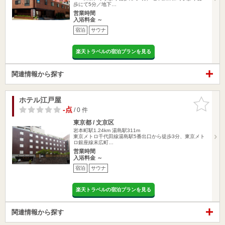
歩にて5分／地下…
営業時間
入浴料金 ～
宿泊
サウナ
楽天トラベルの宿泊プランを見る
関連情報から探す
ホテル江戸屋
お気に入
りに追加
-点
/ 0 件
東京都 / 文京区
岩本町駅1.24km
湯島駅311m
東京メトロ千代田線湯島駅5番出口から徒歩3分、東京メト
ロ銀座線末広町…
営業時間
入浴料金 ～
宿泊
サウナ
楽天トラベルの宿泊プランを見る
関連情報から探す