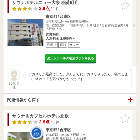
サウナホテルニュー大泉 稲荷町店
お気に入
りに追加
3.8点
/ 4 件
東京都 / 台東区
岩本町駅1.94km
稲荷町駅68m
地下鉄銀座線 『稲荷町駅』下車 徒歩1分首都高速道路1号
上野線 入谷…
営業時間
入浴料金 2,000円～
日帰り
宿泊
サウナ
楽天トラベルの宿泊プランを見る
アカスリが最高でした。久しぶりにアカスリやったら、寝てしま
い。終わっても気づかなかったです。
30代 男
性
関連情報から探す
サウナ＆カプセルホテル北欧
お気に入
りに追加
3.8点
/ 8 件
東京都 / 台東区
岩本町駅1.96km
上野駅71m
JR上野駅 浅草口より徒歩1分