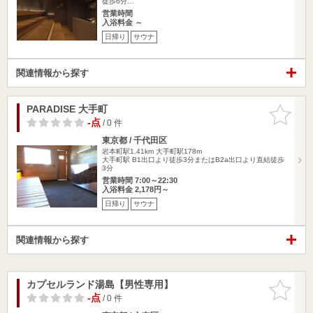
徒歩6分…
営業時間
入浴料金 ～
日帰り
サウナ
関連情報から探す
PARADISE 大手町
お気に入
りに追加
-点
/ 0 件
東京都 / 千代田区
岩本町駅1.41km
大手町駅178m
大手町駅 B1出口より徒歩3分またはB2a出口より直結徒歩
3分
営業時間 7:00～22:30
入浴料金 2,178円～
日帰り
サウナ
関連情報から探す
カプセルランド湯島【男性専用】
お気に入
りに追加
-点
/ 0 件