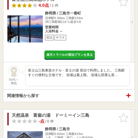
りに追加
4.0点
/ 1 件
静岡県 / 三島市一番町
沼津駅5.30km
三島駅153m
JR三島駅南口から徒歩1分
営業時間
入浴料金 ～
宿泊
サウナ
楽天トラベルの宿泊プランを見る
富士山三島東急ホテル・富士の湯 宿泊で利用しました。 三島駅
すぐの便利な立地です。 浴場は最上階。 浴場も部屋も富…
50代～
男性
関連情報から探す
天然温泉 富嶽の湯 ドーミーイン三島
お気に入
りに追加
-点
/ 0 件
静岡県 / 三島市
沼津駅5.62km
三島駅415m
ＪＲ 三島駅「南口」より徒歩5分