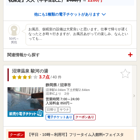
他にも1種類の電子チケットがあります
お風呂、仮眠室の設備は大変良いと思います。仕事で帰りが遅く
なったとき時々行きますが、お風呂あがっての楽しみ、なんとい
っても…
50代～
男性
関連情報から探す
沼津温泉 駿河の湯
お気に入
りに追加
3.7点
/ 40 件
静岡県 / 沼津市
沼津駅4.04km
下土狩駅2.64km
沼津ICより 2分
営業時間 7:00～24:00
入浴料金 850円～
日帰り
サウナ
電子チケットあり
クーポンあり
【平日・10時～利用可】フリータイム入館料+フェイスタ
クーポン