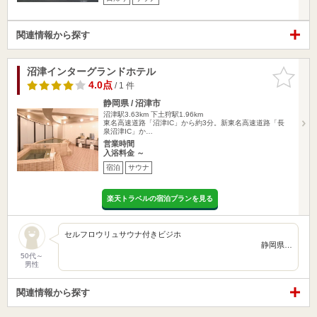
関連情報から探す
沼津インターグランドホテル
お気に入
りに追加
4.0点
/ 1 件
静岡県 / 沼津市
沼津駅3.63km
下土狩駅1.96km
東名高速道路「沼津IC」から約3分。新東名高速道路「長
泉沼津IC」か…
営業時間
入浴料金 ～
宿泊
サウナ
楽天トラベルの宿泊プランを見る
セルフロウリュサウナ付きビジホ
静岡県…
50代～
男性
関連情報から探す