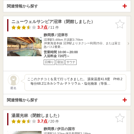
関連情報から探す
ニューウェルサンピア沼津（閉館しました）
お気に入
りに追加
3.7点
/ 11 件
静岡県 / 沼津市
沼津駅5.48km
片浜駅3.76km
JR東海道本線 沼津駅よりタクシー利用25分、または富士
急バス2番乗…
営業時間 10:00～20:00
入浴料金 720円～
日帰り
宿泊
サウナ
ここのクチコミを見て行ってきました。 源泉温度41.8度 PH8.2
毎分68.2㍑カルシウム-ナトリウム・塩化物泉（等張…
匿名
関連情報から探す
湯屋光林（閉館しました）
お気に入
りに追加
3.7点
/ 20 件
静岡県 / 伊豆の国市
沼津駅10.32km
伊豆長岡駅2.18km