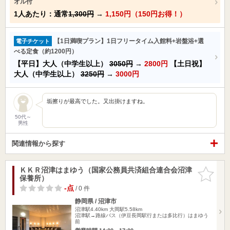
オル付
1人あたり：通常
1,300円
→
1,150円（150円お得！）
【1日満喫プラン】1日フリータイム入館料+岩盤浴+選
電子チケット
べる定食（約1200円）
【平日】大人（中学生以上）
3050円
→
2800円
【土日祝】
大人（中学生以上）
3250円
→
3000円
垢擦りが最高でした。又出掛けますね。
50代～
男性
関連情報から探す
ＫＫＲ沼津はまゆう（国家公務員共済組合連合会沼津
お気に入
保養所）
りに追加
-点
/ 0 件
静岡県 / 沼津市
沼津駅4.40km
大岡駅5.58km
沼津駅→路線バス（伊豆長岡駅行または多比行）はまゆう
前