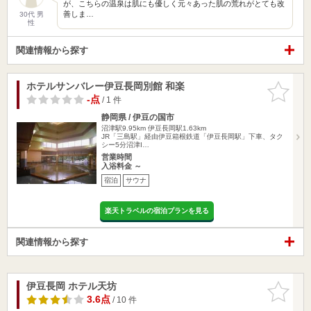
が、こちらの温泉は肌にも優しく元々あった肌の荒れがとても改
善しま…
30代 男
性
関連情報から探す
ホテルサンバレー伊豆長岡別館 和楽
お気に入
りに追加
-点
/ 1 件
静岡県 / 伊豆の国市
沼津駅9.95km
伊豆長岡駅1.63km
JR「三島駅」経由伊豆箱根鉄道「伊豆長岡駅」下車、タク
シー5分沼津I…
営業時間
入浴料金 ～
宿泊
サウナ
楽天トラベルの宿泊プランを見る
関連情報から探す
伊豆長岡 ホテル天坊
お気に入
りに追加
3.6点
/ 10 件