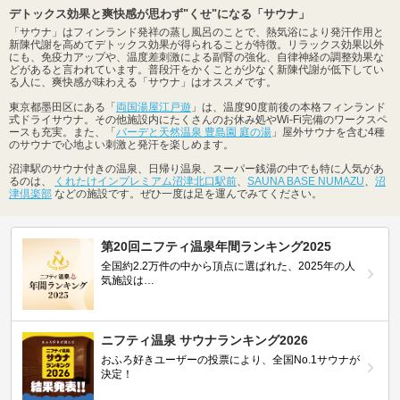
デトックス効果と爽快感が思わず"くせ"になる「サウナ」
「サウナ」はフィンランド発祥の蒸し風呂のことで、熱気浴により発汗作用と
新陳代謝を高めてデトックス効果が得られることが特徴。リラックス効果以外
にも、免疫力アップや、温度差刺激による副腎の強化、自律神経の調整効果な
どがあると言われています。普段汗をかくことが少なく新陳代謝が低下してい
る人に、爽快感が味わえる「サウナ」はオススメです。
東京都墨田区にある「
両国湯屋江戸遊
」は、温度90度前後の本格フィンランド
式ドライサウナ。その他施設内にたくさんのお休み処やWi-Fi完備のワークスペ
ースも充実。また、「
バーデと天然温泉 豊島園 庭の湯
」屋外サウナを含む4種
のサウナで心地よい刺激と発汗を楽しめます。
沼津駅のサウナ付きの温泉、日帰り温泉、スーパー銭湯の中でも特に人気があ
るのは、
くれたけインプレミアム沼津北口駅前
、
SAUNA BASE NUMAZU
、
沼
津倶楽部
などの施設です。ぜひ一度は足を運んでみてください。
第20回ニフティ温泉年間ランキング2025
全国約2.2万件の中から頂点に選ばれた、2025年の人
気施設は…
ニフティ温泉 サウナランキング2026
おふろ好きユーザーの投票により、全国No.1サウナが
決定！