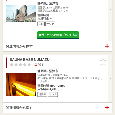
静岡県 / 沼津市
沼津駅133m
大岡駅2.48km
沼津駅北口改札出てすぐ左
営業時間
入浴料金 ～
宿泊
サウナ
楽天トラベルの宿泊プランを見る
関連情報から探す
SAUNA BASE NUMAZU
お気に入
りに追加
-点
/ 0 件
静岡県 / 沼津市
沼津駅239m
大岡駅2.66km
JR沼津駅 南口より徒歩約5分 沼津駅バスターミナルより
「大手町」…
営業時間 8:00～26:00
入浴料金 4,200円～
日帰り
サウナ
関連情報から探す