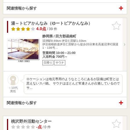
関連情報から探す
湯～トピアかんなみ（ゆートピアかんなみ）
お気に入
りに追加
4.0点
/ 39 件
静岡県 / 田方郡函南町
沼津駅8.69km
伊豆仁田駅1.03km
伊豆箱根鉄道伊豆仁田駅から徒歩20分東名高速沼津IC国道
1・136号…
営業時間 10:00～21:00
入浴料金 700円～
日帰り
サウナ
ロケーションは地元専用のようなところにあるが設備は町営とは
思えないスパ銭。 サウナはほとんど常連さんが占拠しているので
サ…
～10代
男性
関連情報から探す
桃沢野外活動センター
お気に入
りに追加
-点
/ 0 件