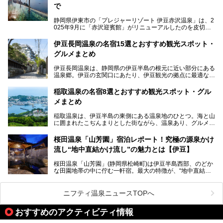
で
静岡県伊東市の「プレジャーリゾート 伊豆赤沢温泉」は、2
025年9月に「赤沢迎賓館」がリニューアルしたのを皮切り
に、12月には「赤沢温泉ホテル」、「赤沢日帰り温泉
館」、「RED 28 HOTEL」がリニューアル。さらにこのあ
伊豆長岡温泉の名宿15選とおすすめ観光スポット・
とグランピング施設のGRAX EARTH FIELD（グラックスア
グルメまとめ
ースフィールド）、大型屋内アミューズメント施設のPLEA
SURE ARENA（プレジャーアリーナ）がぞくぞくオープン
伊豆長岡温泉は、静岡県の伊豆半島の根元に近い部分にある
予定。
温泉郷。伊豆の玄関口にあたり、伊豆観光の拠点に最適な立
地です。首都圏や名古屋圏からのアクセスが良く、宿泊はも
温泉は海一望の絶景、伊豆の幸満載の食や、全天候型のレジ
ちろん日帰りでも楽しめるのが魅力です。
ャー施設など、現在リニューアルオープンしている施設を中
稲取温泉の名宿8選とおすすめ観光スポット・グル
心に、家族連れでも大人だけでも、おひとりさまでも多彩な
メまとめ
この記事では、伊豆長岡温泉の歴史や魅力、おすすめの宿を
楽しみ方ができる「プレジャーリゾート 伊豆赤沢温泉」を
ピックアップ。周辺の観光・グルメスポットや日帰りで入れ
じっくり紹介します！
稲取温泉は、伊豆半島の東側にある温泉地のひとつ。海と山
る温泉施設も紹介します！
に囲まれたこぢんまりとした街ながら、温泉あり、グルメあ
───
り、見どころも多彩にあり、と魅力たっぷりの場所です。東
提供元：株式会社カトープレジャーグループ【PR】
京からは約2時間30分、直通電車もありアクセスしやすいの
この記事はプレジャーリゾート 伊豆赤沢温泉のPR記事で
桜田温泉「山芳園」宿泊レポート！究極の源泉かけ
もうれしいところ。
す。
流し“地中直結かけ流し”の魅力とは【伊豆】
この記事では、稲取温泉での宿泊におすすめの宿や日帰りで
桜田温泉「山芳園」(静岡県松崎町)は伊豆半島西部、のどか
入れる温泉施設、チェックしたい観光スポットやアクティビ
な田園地帯の中に佇む一軒宿。最大の特徴が、“地中直結か
ティなどを一挙にまとめピックアップ。伊豆稲取温泉を訪れ
け流し”と呼ばれるこの宿独自の湯使い(温泉供給方法)です。
る際の参考にしてくださいね！
地下に眠る源泉を加水・加温・消毒無し、さらには途中過程
で空気にも触れさせることなく浴槽まで提供。「究極の源泉
ニフティ温泉ニュースTOPへ
かけ流し」と言っても決して過言ではありません。
今回、桜田温泉「山芳園」の“温泉”を中心に、その魅力を詳
おすすめのアクティビティ情報
細レポート。また口コミの評判も非常に高い宿であり、客室
や食事も併せて徹底紹介します！