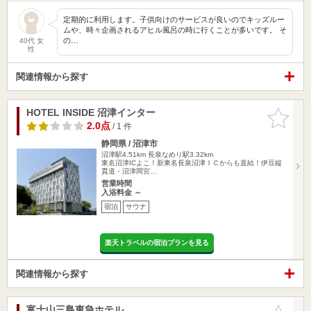
定期的に利用します。子供向けのサービスが良いのでキッズルー
ムや、時々企画されるアヒル風呂の時に行くことが多いです。 そ
の…
40代 女
性
関連情報から探す
HOTEL INSIDE 沼津インター
お気に入
りに追加
2.0点
/ 1 件
静岡県 / 沼津市
沼津駅4.51km
長泉なめり駅3.32km
東名沼津ICよこ！新東名長泉沼津ＩＣからも直結！伊豆縦
貫道・沼津岡宮…
営業時間
入浴料金 ～
宿泊
サウナ
楽天トラベルの宿泊プランを見る
関連情報から探す
富士山三島東急ホテル
お気に入