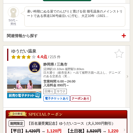
暑い時期にぬる湯でのんびりと寛げる宿 畑毛温泉のメインストリ
ートである県道136号線沿いに佇む、大正10年（1921…
50代～
男性
関連情報から探す
ゆうだい温泉
お気に入
りに追加
4.4点
/ 215 件
静岡県 / 三島市
沼津駅10.32km
裾野駅3.80km
日大通り（銀杏並木）へ出て裾野方面へ北上し、デニーズ
のある交差点（芙…
営業時間 6:00～24:00
入浴料金 890円～
日帰り
サウナ
電子チケットあり
クーポンあり
【百名湯受賞記念】ゆうだいコース（大人300円割引）
期間限定
【平日】
1,420円
→
1,120円
【土日祝】
1,520円
→
1,220