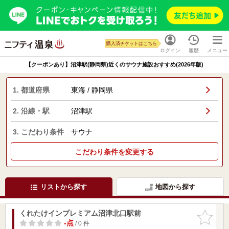
購入済チケットはこちら
ログイン
履歴
メニュー
【クーポンあり】沼津駅(静岡県)近くのサウナ施設おすすめ(2026年版)
1. 都道府県
東海 / 静岡県
2. 沿線・駅
沼津駅
3. こだわり条件
サウナ
こだわり条件を変更する
リストから探す
地図から探す
くれたけインプレミアム沼津北口駅前
お気に入
りに追加
-点
/ 0 件