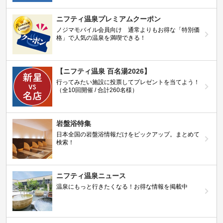
ニフティ温泉プレミアムクーポン
ノジマモバイル会員向け 通常よりもお得な「特別価
格」で人気の温泉を満喫できる！
【ニフティ温泉 百名湯2026】
行ってみたい施設に投票してプレゼントを当てよう！
（全10回開催 / 合計260名様）
岩盤浴特集
日本全国の岩盤浴情報だけをピックアップ。まとめて
検索！
ニフティ温泉ニュース
温泉にもっと行きたくなる！お得な情報を掲載中