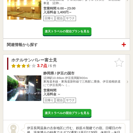
車道 沼津I…
営業時間 6:00～23:00
入浴料金 1,400円～
日帰り
宿泊
サウナ
楽天トラベルの宿泊プランを見る
関連情報から探す
ホテルサンバレー富士見
お気に入
りに追加
3.7点
/ 6 件
静岡県 / 伊豆の国市
沼津駅10.66km
伊豆長岡駅800m
東海道本線・東海道新幹線で三島駅に乗換、伊豆箱根鉄道
にて伊豆長岡へ（…
営業時間
入浴料金 ～
日帰り
宿泊
サウナ
楽天トラベルの宿泊プランを見る
伊豆長岡温泉の古奈地区に佇む、鉄筋６階建ての宿。日曜日の午
後、温泉博士の特典でタダで(通常は平日1130円、休前日・休日