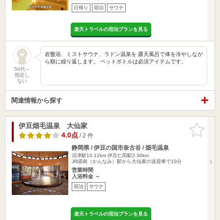
日帰り
宿泊
サウナ
楽天トラベルの宿泊プランを見る
岩盤浴、ミストサウナ、ラドン温泉を 露天風呂で体を冷やしなが
ら順に繰り返します。 ペットボトルは必須アイテムです。
50代～
指定し
ない
関連情報から探す
伊豆畑毛温泉 大仙家
お気に入
りに追加
4.0点
/ 2 件
静岡県 / 伊豆の国市奈古谷 / 畑毛温泉
沼津駅10.12km
伊豆仁田駅2.30km
JR函南（かんなみ）駅から大仙家の送迎車で10分
営業時間
入浴料金 ～
宿泊
サウナ
楽天トラベルの宿泊プランを見る