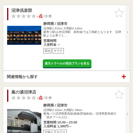
沼津倶楽部
お気に入
りに追加
-点
/ 0 件
静岡県 / 沼津市
沼津駅1.81km
大岡駅4.14km
最寄り駅はJR沼津駅 新幹線では三島駅となります 沼津
駅よりお車で１…
営業時間
入浴料金 ～
宿泊
サウナ
楽天トラベルの宿泊プランを見る
関連情報から探す
嵐の湯沼津店
お気に入
りに追加
-点
/ 0 件
静岡県 / 沼津市
沼津駅2.42km
大岡駅2.36km
東海バス沼津商業高校(徳倉団地経由)・沼津商業高校行
「温水プール入口…
営業時間 10:00～23:00
入浴料金 1,380円～
日帰り
サウナ