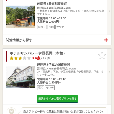
静岡県 / 駿東郡長泉町
沼津駅8.81km
裾野駅6.13km
・新東名長泉沼津ICより車で約１５分 ・東名沼津ICより車
で約１５…
営業時間 13:00～19:30
入浴料金 1,000円～
日帰り
宿泊
サウナ
関連情報から探す
ホテルサンバレー伊豆長岡（本館）
お気に入
りに追加
3.4点
/ 17 件
静岡県 / 伊豆の国市長岡
沼津駅9.47km
伊豆長岡駅2.09km
JR「三島駅」下車、伊豆箱根鉄道「伊豆長岡駅」下車 タ
クシー約10分…
営業時間 13:00～22:00
入浴料金 1,300円～
宿泊
サウナ
楽天トラベルの宿泊プランを見る
当方アトピー持ちで温泉は刺激が強いと肌が荒れてしまうのです