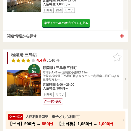
営業時間 14:00～17:00
入浴料金 1,000円～
日帰り
宿泊
サウナ
楽天トラベルの宿泊プランを見る
関連情報から探す
極楽湯 三島店
お気に入
りに追加
4.4点
/ 146 件
静岡県 / 三島市三好町
沼津駅4.41km
三島広小路駅993m
伊豆箱根鉄道 三島田町駅よりタクシー利用南二日町ICより
三好町方面へ…
営業時間 9:00～26:00
入浴料金 900円～
日帰り
サウナ
クーポンあり
入館料5％OFF ※子どもも利用可
クーポン
【平日】
900円
→
850円
【土日祝】
1,050円
→
1,000円