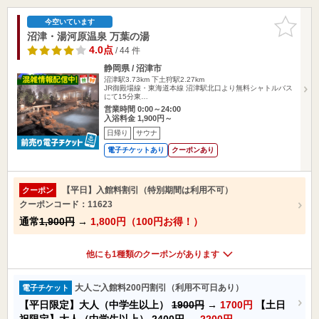
お気に入
今空いています
りに追加
沼津・湯河原温泉 万葉の湯
4.0点
/ 44 件
静岡県 / 沼津市
沼津駅3.73km
下土狩駅2.27km
JR御殿場線・東海道本線 沼津駅北口より無料シャトルバス
にて15分東…
営業時間 0:00～24:00
入浴料金 1,900円～
日帰り
サウナ
電子チケットあり
クーポンあり
【平日】入館料割引（特別期間は利用不可）
クーポン
クーポンコード：11623
通常
1,900円
→
1,800円（100円お得！）
他にも1種類のクーポンがあります
大人ご入館料200円割引（利用不可日あり）
電子チケット
【平日限定】大人（中学生以上）
1900円
→
1700円
【土日
祝限定】大人（中学生以上）
2400円
→
2200円