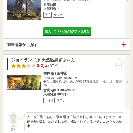
営業時間
入浴料金 ～
宿泊
サウナ
楽天トラベルの宿泊プランを見る
関連情報から探す
ジョイランド原 天然温泉ざぶ～ん
お気に入
りに追加
3.2点
/ 37 件
静岡県 / 沼津市
沼津駅6.17km
原駅839m
◆公共機関でお越しのお客様 JR東海道線「原駅」より徒歩
15分 …
営業時間 9:00～26:00
入浴料金 800円～
日帰り
サウナ
入口が三階にあり、駐車場は三階が便利と書いてありますが、車
高制限が2.1mなので上れず。併設されているパチンコ屋さんの駐
車…
～10代
男性