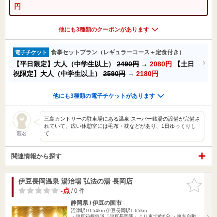
円
他にも3種類のクーポンがあります
食事セットプラン（レギュラーコース＋定食付き）
電子チケット
【平日限定】大人（中学生以上）
2490円
→
2080円
【土日
祝限定】大人（中学生以上）
2590円
→
2180円
他にも3種類の電子チケットがあります
三島カントリーの駐車場にある温泉 スーパー銭湯の設備が完備さ
れていて、広い休憩室には毛布・枕などがあり、1日ゆっくりし
て…
匿名
関連情報から探す
伊豆長岡温泉 湯治場 弘法の湯 長岡店
お気に入
りに追加
-点
/ 0 件
静岡県 / 伊豆の国市
沼津駅10.54km
伊豆長岡駅1.65km
・伊豆箱根鉄道「伊豆長岡駅」より車で約6分 ・東名自動