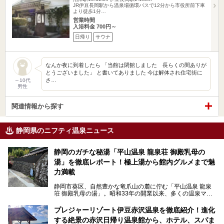
JR伊豆長岡駅から温泉場循環バスで12分から市役所前下車
より徒歩1分…
営業時間
入浴料金 700円～
日帰り
サウナ
なんか夜に到着したら 「当館は閉館しました 長らくの間ありが
とうございました」 と書いてありました 今は解体され住宅街に
さ…
～10代
男性
関連情報から探す
静岡県のニフティ温泉ニュース
静岡のガチな秘湯「平山温泉 龍泉荘 御殿乳母の
湯」を徹底レポート！極上湯から館内グルメまで魅
力満載
静岡市葵区、自然豊かな竜爪山の麓に佇む「平山温泉 龍泉
荘 御殿乳母の湯」。昭和33年の開業以来、多くの温泉マニ
アや地元の方々に愛され続けている、知る人ぞ知る鄙び系の
極上温泉です。お湯はもちろん、実はグルメも揃っているん
プレジャーリゾート伊豆赤沢温泉を徹底紹介！進化
です。多くのファンを持つ、その圧倒的なこだわりと魅力を
する絶景の赤沢日帰り温泉館から、ホテル、スパま
解説します。