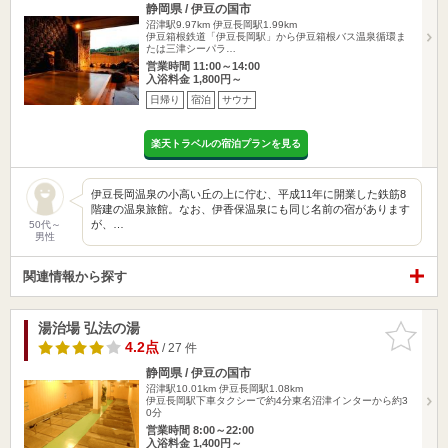
静岡県 / 伊豆の国市
沼津駅9.97km
伊豆長岡駅1.99km
伊豆箱根鉄道「伊豆長岡駅」から伊豆箱根バス温泉循環ま
たは三津シーパラ…
営業時間 11:00～14:00
入浴料金 1,800円～
日帰り
宿泊
サウナ
楽天トラベルの宿泊プランを見る
伊豆長岡温泉の小高い丘の上に佇む、平成11年に開業した鉄筋8
階建の温泉旅館。なお、伊香保温泉にも同じ名前の宿があります
が、…
50代～
男性
関連情報から探す
湯治場 弘法の湯
お気に入
りに追加
4.2点
/ 27 件
静岡県 / 伊豆の国市
沼津駅10.01km
伊豆長岡駅1.08km
伊豆長岡駅下車タクシーで約4分東名沼津インターから約3
0分
営業時間 8:00～22:00
入浴料金 1,400円～