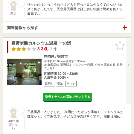
行ったのはけっこう前だけど人も行った日は少なくてのんびり出
来て良かったです。天空露天風呂は貸し切り状態で眺めも良くて
最高で…
匿名
関連情報から探す
裾野炭酸カルシウム温泉 一の瀬
お気に入
りに追加
3.3点
/ 3 件
静岡県 / 裾野市
沼津駅10.94km
裾野駅3.33km
JR御殿場線 裾野駅よりタクシー利用7分東名高速道路 裾野
ICより2…
営業時間 10:00～23:00
入浴料金 600円～
日帰り
宿泊
サウナ
楽天トラベルの宿泊プランを見る
王将風呂に入りました。 夜間だったからか薄暗く、ジャングルか
廃屋かという雰囲気で、子ども達が喜びそうです。 湯船は深め…
40代 指
定しな
い