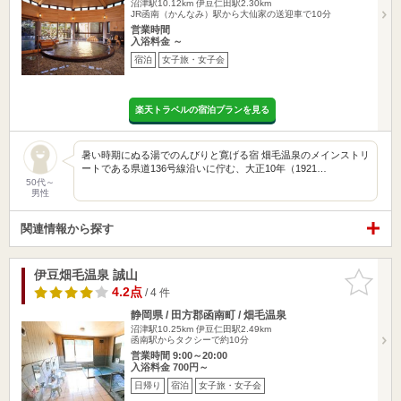
沼津駅10.12km
伊豆仁田駅2.30km
JR函南（かんなみ）駅から大仙家の送迎車で10分
営業時間
入浴料金 ～
宿泊
女子旅・女子会
楽天トラベルの宿泊プランを見る
暑い時期にぬる湯でのんびりと寛げる宿 畑毛温泉のメインストリ
ートである県道136号線沿いに佇む、大正10年（1921…
50代～
男性
関連情報から探す
伊豆畑毛温泉 誠山
お気に入
りに追加
4.2点
/ 4 件
静岡県 / 田方郡函南町 / 畑毛温泉
沼津駅10.25km
伊豆仁田駅2.49km
函南駅からタクシーで約10分
営業時間 9:00～20:00
入浴料金 700円～
日帰り
宿泊
女子旅・女子会