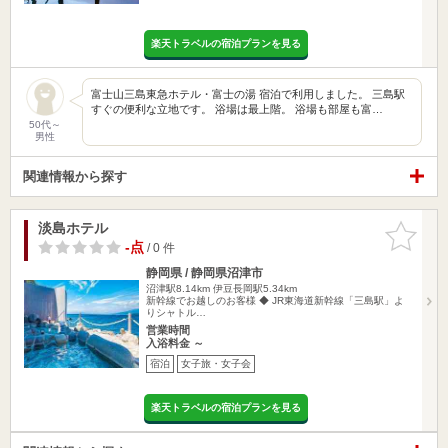
楽天トラベルの宿泊プランを見る
富士山三島東急ホテル・富士の湯 宿泊で利用しました。 三島駅
すぐの便利な立地です。 浴場は最上階。 浴場も部屋も富…
50代～
男性
関連情報から探す
淡島ホテル
お気に入
りに追加
-点
/ 0 件
静岡県 / 静岡県沼津市
沼津駅8.14km
伊豆長岡駅5.34km
新幹線でお越しのお客様 ◆ JR東海道新幹線「三島駅」よ
りシャトル…
営業時間
入浴料金 ～
宿泊
女子旅・女子会
楽天トラベルの宿泊プランを見る