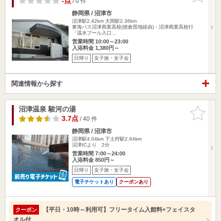
-点
/ 0 件
静岡県 / 沼津市
沼津駅2.42km
大岡駅2.36km
東海バス沼津商業高校(徳倉団地経由)・沼津商業高校行
「温水プール入口…
営業時間 10:00～23:00
入浴料金 1,380円～
日帰り
女子旅・女子会
関連情報から探す
沼津温泉 駿河の湯
お気に入
りに追加
3.7点
/ 40 件
静岡県 / 沼津市
沼津駅4.04km
下土狩駅2.64km
沼津ICより 2分
営業時間 7:00～24:00
入浴料金 850円～
日帰り
女子旅・女子会
電子チケットあり
クーポンあり
【平日・10時～利用可】フリータイム入館料+フェイスタ
クーポン
オル付