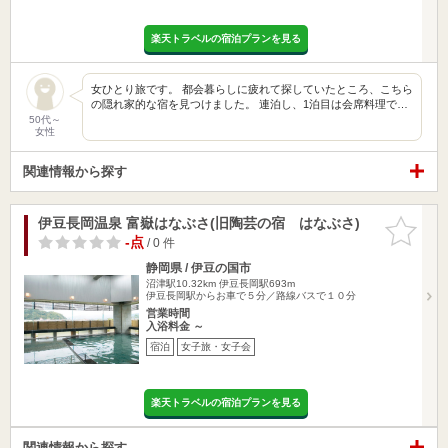
楽天トラベルの宿泊プランを見る
女ひとり旅です。 都会暮らしに疲れて探していたところ、こちら
の隠れ家的な宿を見つけました。 連泊し、1泊目は会席料理で…
50代～
女性
関連情報から探す
伊豆長岡温泉 富嶽はなぶさ(旧陶芸の宿 はなぶさ)
お気に入
りに追加
-点
/ 0 件
静岡県 / 伊豆の国市
沼津駅10.32km
伊豆長岡駅693m
伊豆長岡駅からお車で５分／路線バスで１０分
営業時間
入浴料金 ～
宿泊
女子旅・女子会
楽天トラベルの宿泊プランを見る
関連情報から探す