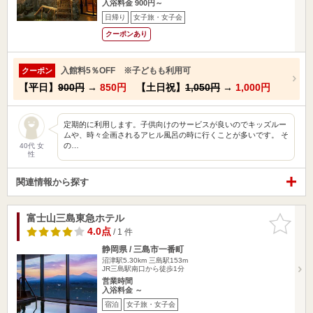
入浴料金 900円～
日帰り
女子旅・女子会
クーポンあり
入館料5％OFF ※子どもも利用可
クーポン
【平日】
900円
→
850円
【土日祝】
1,050円
→
1,000円
定期的に利用します。子供向けのサービスが良いのでキッズルー
ムや、時々企画されるアヒル風呂の時に行くことが多いです。 そ
の…
40代 女
性
関連情報から探す
富士山三島東急ホテル
お気に入
りに追加
4.0点
/ 1 件
静岡県 / 三島市一番町
沼津駅5.30km
三島駅153m
JR三島駅南口から徒歩1分
営業時間
入浴料金 ～
宿泊
女子旅・女子会