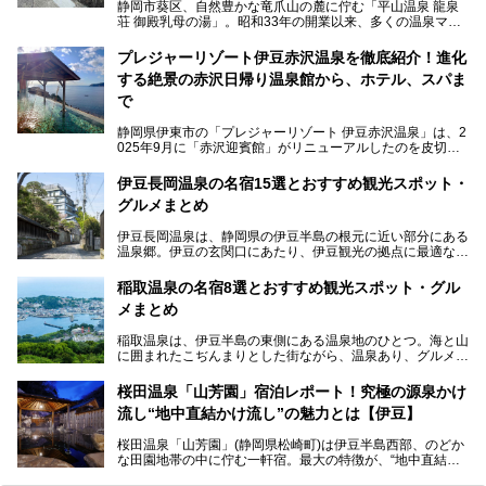
静岡市葵区、自然豊かな竜爪山の麓に佇む「平山温泉 龍泉
荘 御殿乳母の湯」。昭和33年の開業以来、多くの温泉マニ
アや地元の方々に愛され続けている、知る人ぞ知る鄙び系の
極上温泉です。お湯はもちろん、実はグルメも揃っているん
プレジャーリゾート伊豆赤沢温泉を徹底紹介！進化
です。多くのファンを持つ、その圧倒的なこだわりと魅力を
する絶景の赤沢日帰り温泉館から、ホテル、スパま
解説します。
で
静岡県伊東市の「プレジャーリゾート 伊豆赤沢温泉」は、2
025年9月に「赤沢迎賓館」がリニューアルしたのを皮切り
に、12月には「赤沢温泉ホテル」、「赤沢日帰り温泉
館」、「RED 28 HOTEL」がリニューアル。さらにこのあ
伊豆長岡温泉の名宿15選とおすすめ観光スポット・
とグランピング施設のGRAX EARTH FIELD（グラックスア
グルメまとめ
ースフィールド）、大型屋内アミューズメント施設のPLEA
SURE ARENA（プレジャーアリーナ）がぞくぞくオープン
伊豆長岡温泉は、静岡県の伊豆半島の根元に近い部分にある
予定。
温泉郷。伊豆の玄関口にあたり、伊豆観光の拠点に最適な立
地です。首都圏や名古屋圏からのアクセスが良く、宿泊はも
温泉は海一望の絶景、伊豆の幸満載の食や、全天候型のレジ
ちろん日帰りでも楽しめるのが魅力です。
ャー施設など、現在リニューアルオープンしている施設を中
稲取温泉の名宿8選とおすすめ観光スポット・グル
心に、家族連れでも大人だけでも、おひとりさまでも多彩な
メまとめ
この記事では、伊豆長岡温泉の歴史や魅力、おすすめの宿を
楽しみ方ができる「プレジャーリゾート 伊豆赤沢温泉」を
ピックアップ。周辺の観光・グルメスポットや日帰りで入れ
じっくり紹介します！
稲取温泉は、伊豆半島の東側にある温泉地のひとつ。海と山
る温泉施設も紹介します！
に囲まれたこぢんまりとした街ながら、温泉あり、グルメあ
───
り、見どころも多彩にあり、と魅力たっぷりの場所です。東
提供元：株式会社カトープレジャーグループ【PR】
京からは約2時間30分、直通電車もありアクセスしやすいの
この記事はプレジャーリゾート 伊豆赤沢温泉のPR記事で
桜田温泉「山芳園」宿泊レポート！究極の源泉かけ
もうれしいところ。
す。
流し“地中直結かけ流し”の魅力とは【伊豆】
この記事では、稲取温泉での宿泊におすすめの宿や日帰りで
桜田温泉「山芳園」(静岡県松崎町)は伊豆半島西部、のどか
入れる温泉施設、チェックしたい観光スポットやアクティビ
な田園地帯の中に佇む一軒宿。最大の特徴が、“地中直結か
ティなどを一挙にまとめピックアップ。伊豆稲取温泉を訪れ
け流し”と呼ばれるこの宿独自の湯使い(温泉供給方法)です。
る際の参考にしてくださいね！