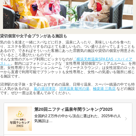
貸切個室や女子会プランがある施設も
気の合う友達と一緒にスパなどに行き、温泉に入ったり、美味しいものを食べた
り、エステを受けたりするのはとても楽しいもの。つい盛り上がってしまうことも
あるので、できればそういった客層にあった雰囲気の施設や貸切の個室が用意され
ているところ選びたいものです。
そんな女性のグループ利用にピッタリなのが
「横浜天然温泉SPA EAS（スパ イア
ス）」
。館内にはフォトジェニックな「女性専用 貸切個室プレミアムルーム」を用
意。女性専用リラクセーションルーム「ヴィーナスラウンジ」は女性浴室のロッカ
ーから直通で利用可能でブランケットも女性専用と、女性への気遣いを随所に感じ
る施設です。
沼津駅の女子旅・女子会におすすめの温泉、日帰り温泉、スーパー銭湯の中でも特
に人気があるのは、
嵐の湯沼津店
、
沼津温泉 駿河の湯
、
極楽湯 三島店
などの施設
です。ぜひ一度は足を運んでみてください。
第20回ニフティ温泉年間ランキング2025
全国約2.2万件の中から頂点に選ばれた、2025年の人
気施設は…