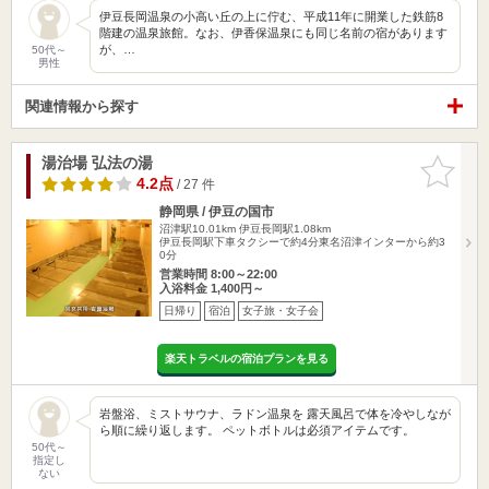
伊豆長岡温泉の小高い丘の上に佇む、平成11年に開業した鉄筋8
階建の温泉旅館。なお、伊香保温泉にも同じ名前の宿があります
が、…
50代～
男性
関連情報から探す
湯治場 弘法の湯
お気に入
りに追加
4.2点
/ 27 件
静岡県 / 伊豆の国市
沼津駅10.01km
伊豆長岡駅1.08km
伊豆長岡駅下車タクシーで約4分東名沼津インターから約3
0分
営業時間 8:00～22:00
入浴料金 1,400円～
日帰り
宿泊
女子旅・女子会
楽天トラベルの宿泊プランを見る
岩盤浴、ミストサウナ、ラドン温泉を 露天風呂で体を冷やしなが
ら順に繰り返します。 ペットボトルは必須アイテムです。
50代～
指定し
ない