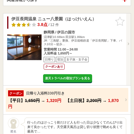
伊豆長岡温泉 ニュー八景園（はっけいえん）
お気に入
りに追加
3.8点
/ 12 件
静岡県 / 伊豆の国市
沼津駅10.68km
田京駅1.89km
JR「三島駅」乗換、伊豆箱根鉄道「伊豆長岡駅」下車、バ
ス10分～徒歩…
営業時間 11:00～24:00
入浴料金 1,650円～
日帰り
宿泊
女子旅・女子会
クーポンあり
楽天トラベルの宿泊プランを見る
日帰り入浴料330円引き
クーポン
【平日】
1,650円
→
1,320円
【土日祝】
2,200円
→
1,870
円
行ったのはけっこう前だけど人も行った日は少なくてのんびり出
来て良かったです。天空露天風呂は貸し切り状態で眺めも良くて
最高で…
匿名