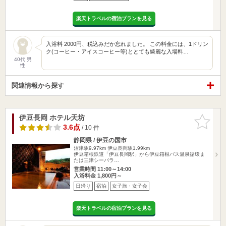
楽天トラベルの宿泊プランを見る
入浴料 2000円、税込みだか忘れました。 この料金には、1ドリン
ク(コーヒー・アイスコーヒー等)ととても綺麗な入場料…
40代 男
性
関連情報から探す
伊豆長岡 ホテル天坊
お気に入
りに追加
3.6点
/ 10 件
静岡県 / 伊豆の国市
沼津駅9.97km
伊豆長岡駅1.99km
伊豆箱根鉄道「伊豆長岡駅」から伊豆箱根バス温泉循環ま
たは三津シーパラ…
営業時間 11:00～14:00
入浴料金 1,800円～
日帰り
宿泊
女子旅・女子会
楽天トラベルの宿泊プランを見る