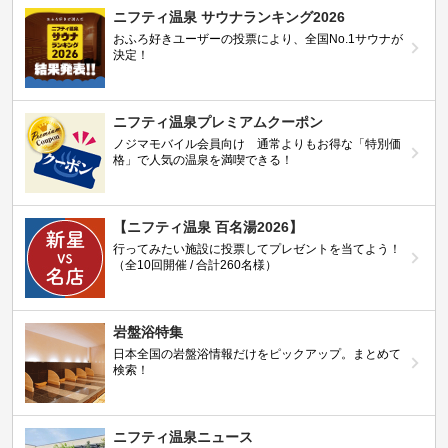
ニフティ温泉 サウナランキング2026
おふろ好きユーザーの投票により、全国No.1サウナが
決定！
ニフティ温泉プレミアムクーポン
ノジマモバイル会員向け 通常よりもお得な「特別価
格」で人気の温泉を満喫できる！
【ニフティ温泉 百名湯2026】
行ってみたい施設に投票してプレゼントを当てよう！
（全10回開催 / 合計260名様）
岩盤浴特集
日本全国の岩盤浴情報だけをピックアップ。まとめて
検索！
ニフティ温泉ニュース