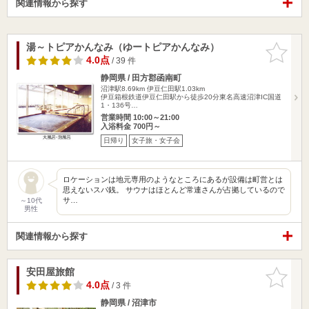
関連情報から探す
湯～トピアかんなみ（ゆートピアかんなみ）
お気に入
りに追加
4.0点
/ 39 件
静岡県 / 田方郡函南町
沼津駅8.69km
伊豆仁田駅1.03km
伊豆箱根鉄道伊豆仁田駅から徒歩20分東名高速沼津IC国道
1・136号…
営業時間 10:00～21:00
入浴料金 700円～
日帰り
女子旅・女子会
ロケーションは地元専用のようなところにあるが設備は町営とは
思えないスパ銭。 サウナはほとんど常連さんが占拠しているので
サ…
～10代
男性
関連情報から探す
安田屋旅館
お気に入
りに追加
4.0点
/ 3 件
静岡県 / 沼津市