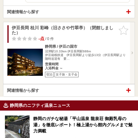
関連情報から探す
伊豆長岡 桂川 彩峰（旧ささや竹翠亭）（閉館しまし
お気に入
た）
りに追加
-点
/ 0 件
静岡県 / 伊豆の国市
沼津駅10.33km
伊豆長岡駅688m
伊豆箱根鉄道 伊豆長岡駅より徒歩13分（伊豆長岡駅より
随時送迎有 要…
営業時間
入浴料金 ～
宿泊
女子旅・女子会
関連情報から探す
静岡県のニフティ温泉ニュース
静岡のガチな秘湯「平山温泉 龍泉荘 御殿乳母の
湯」を徹底レポート！極上湯から館内グルメまで魅
力満載