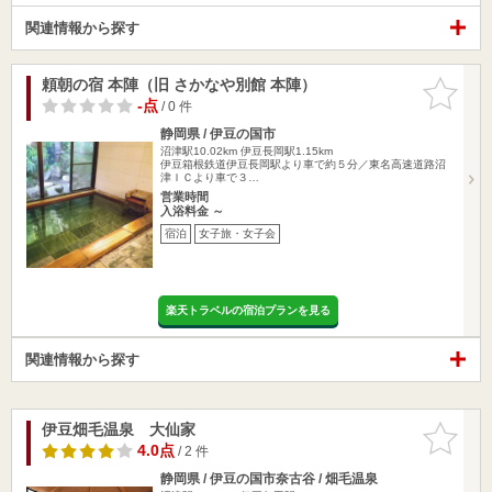
関連情報から探す
頼朝の宿 本陣（旧 さかなや別館 本陣）
お気に入
りに追加
-点
/ 0 件
静岡県 / 伊豆の国市
沼津駅10.02km
伊豆長岡駅1.15km
伊豆箱根鉄道伊豆長岡駅より車で約５分／東名高速道路沼
津ＩＣより車で３…
営業時間
入浴料金 ～
宿泊
女子旅・女子会
楽天トラベルの宿泊プランを見る
関連情報から探す
伊豆畑毛温泉 大仙家
お気に入
りに追加
4.0点
/ 2 件
静岡県 / 伊豆の国市奈古谷 / 畑毛温泉