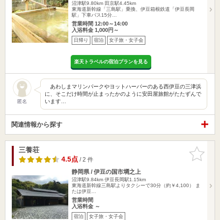
沼津駅9.80km
田京駅4.45km
東海道新幹線「三島駅」乗換、伊豆箱根鉄道「伊豆長岡
駅」下車バス15分…
営業時間 12:00～14:00
入浴料金 1,000円～
日帰り
宿泊
女子旅・女子会
楽天トラベルの宿泊プランを見る
あわしまマリンパークやヨットハーバーのある西伊豆の三津浜
に、そこだけ時間が止まったかのように安田屋旅館がたたずんで
います…
匿名
関連情報から探す
三養荘
お気に入
りに追加
4.5点
/ 2 件
静岡県 / 伊豆の国市墹之上
沼津駅9.84km
伊豆長岡駅1.15km
東海道新幹線三島駅よりタクシーで30分（約￥4,100） ま
たは伊豆…
営業時間
入浴料金 ～
宿泊
女子旅・女子会