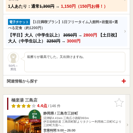
1人あたり：通常
1,300円
→
1,150円（150円お得！）
【1日満喫プラン】1日フリータイム入館料+岩盤浴+選
電子チケット
べる定食（約1200円）
【平日】大人（中学生以上）
3050円
→
2800円
【土日祝】
大人（中学生以上）
3250円
→
3000円
垢擦りが最高でした。又出掛けますね。
50代～
男性
関連情報から探す
極楽湯 三島店
お気に入
りに追加
4.4点
/ 146 件
静岡県 / 三島市三好町
沼津駅4.41km
三島広小路駅993m
伊豆箱根鉄道 三島田町駅よりタクシー利用南二日町ICより
三好町方面へ…
営業時間 9:00～26:00