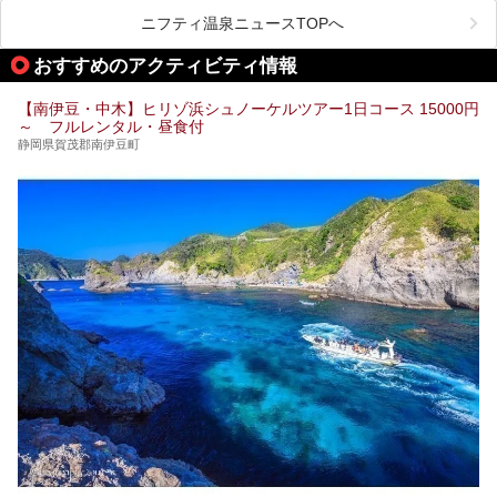
地下に眠る源泉を加水・加温・消毒無し、さらには途中過程
で空気にも触れさせることなく浴槽まで提供。「究極の源泉
ニフティ温泉ニュースTOPへ
かけ流し」と言っても決して過言ではありません。
今回、桜田温泉「山芳園」の“温泉”を中心に、その魅力を詳
おすすめのアクティビティ情報
細レポート。また口コミの評判も非常に高い宿であり、客室
や食事も併せて徹底紹介します！
【南伊豆・中木】ヒリゾ浜シュノーケルツアー1日コース 15000円
～ フルレンタル・昼食付
静岡県賀茂郡南伊豆町