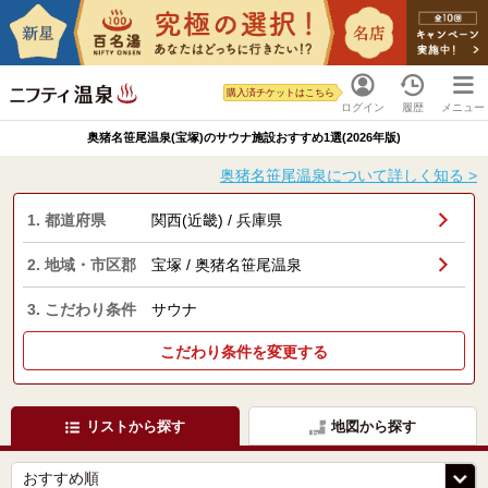
購入済チケットはこちら
ログイン
履歴
メニュー
奥猪名笹尾温泉(宝塚)のサウナ施設おすすめ1選(2026年版)
奥猪名笹尾温泉について詳しく知る >
1. 都道府県
関西(近畿) / 兵庫県
2. 地域・市区郡
宝塚 / 奥猪名笹尾温泉
3. こだわり条件
サウナ
こだわり条件を変更する
リストから探す
地図から探す