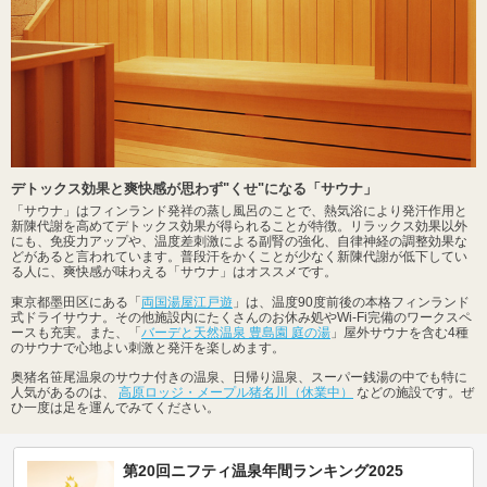
デトックス効果と爽快感が思わず"くせ"になる「サウナ」
「サウナ」はフィンランド発祥の蒸し風呂のことで、熱気浴により発汗作用と
新陳代謝を高めてデトックス効果が得られることが特徴。リラックス効果以外
にも、免疫力アップや、温度差刺激による副腎の強化、自律神経の調整効果な
どがあると言われています。普段汗をかくことが少なく新陳代謝が低下してい
る人に、爽快感が味わえる「サウナ」はオススメです。
東京都墨田区にある「
両国湯屋江戸遊
」は、温度90度前後の本格フィンランド
式ドライサウナ。その他施設内にたくさんのお休み処やWi-Fi完備のワークスペ
ースも充実。また、「
バーデと天然温泉 豊島園 庭の湯
」屋外サウナを含む4種
のサウナで心地よい刺激と発汗を楽しめます。
奥猪名笹尾温泉のサウナ付きの温泉、日帰り温泉、スーパー銭湯の中でも特に
人気があるのは、
高原ロッジ・メープル猪名川（休業中）
などの施設です。ぜ
ひ一度は足を運んでみてください。
第20回ニフティ温泉年間ランキング2025