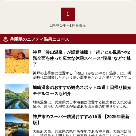
1
1
件中 1件～1件を表示
兵庫県のニフティ温泉ニュース
神戸「湊山温泉」が話題沸騰！ "超アヒル風呂"や2
階全面を使った広大な休憩スペース"喫泉"などで魅
了
神戸の山手側に位置する「湊山（みなとやま）温泉」は、明
治時代に開業したという深い歴史をたたえた湯どころです。
そんな長寿の温泉が今、話題となっています。理由は湯船い
っぱいに浮かぶアヒルちゃん。さらに、ゆったりくつろげて
城崎温泉のおすすめ観光スポット25選！日帰り観光
コワーキングも可能な休憩スペースも人気に。斬新な企画や
モデルコースも紹介
設備で人々をアッと驚かせる湊山温泉の魅力をリポートしま
す。
城崎温泉は、兵庫県の日本海側に位置する観光客に人気の温
泉地。川沿いの柳並木が情緒ある温泉街の街歩きや7つある
外湯巡り、ロープウェイからの絶景、冬のカニ料理などで知
られています。鉄道の駅から温泉街が近く、歩いて回るのに
神戸市のスーパー銭湯おすすめ15選 【2025年最新
ちょうどよい規模で、日帰りでの訪問にもおすすめです。
版】
この記事では、城崎温泉と周辺の見どころから厳選した25
大阪府の西、兵庫県の県庁所在地である神戸市。大阪湾に面
の観光スポットをピックアップ。温泉やご当地グルメなどを
し、淡路島との間を結ぶ明石海峡大橋の始点にもなっていま