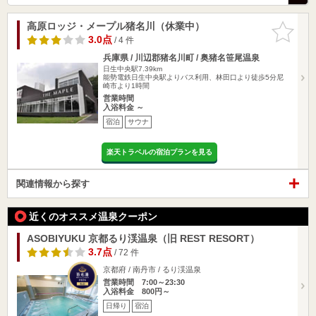
高原ロッジ・メープル猪名川（休業中）
お気に入
りに追加
3.0点
/ 4 件
兵庫県 / 川辺郡猪名川町 / 奥猪名笹尾温泉
日生中央駅7.39km
能勢電鉄日生中央駅よりバス利用、林田口より徒歩5分尼
崎市より1時間
営業時間
入浴料金 ～
宿泊
サウナ
楽天トラベルの宿泊プランを見る
関連情報から探す
近くのオススメ温泉クーポン
ASOBIYUKU 京都るり渓温泉（旧 REST RESORT）
3.7点
/ 72 件
京都府 / 南丹市 / るり渓温泉
営業時間 7:00～23:30
入浴料金 800円～
日帰り
宿泊