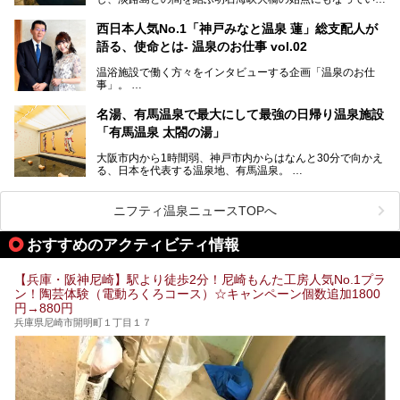
盛り込んだ日帰り観光モデルコースも紹介しているので、ぜ
す。古くから港町として栄え、異国情緒の残る異人館街や中
ひ参考にしてくださいね！
華街をはじめ、きらびやかに発展したハーバーランドなど、
西日本人気No.1「神戸みなと温泉 蓮」総支配人が
人気観光スポットもめじろ押しです。
語る、使命とは- 温泉のお仕事 vol.02
そして、温泉好きの視点から見ると、神戸市といえば何とい
っても「有馬温泉」。日本三古湯の一角をなす、歴史ある名
温浴施設で働く方々をインタビューする企画「温泉のお仕
湯です。そのお湯をリーズナブルに体験できる健康ランドや
事」。
スーパー銭湯があったら……。今回はそんな希望に沿う施設
第2弾はニフティ温泉年間ランキング2018で全国総合ランキ
も含め、おすすめのスパ銭をピックアップしてご紹介してい
ング西日本1位、2年連続「ベストオブ宿泊賞」に輝いた
きます！
名湯、有馬温泉で最大にして最強の日帰り温泉施設
「神戸みなと温泉 蓮」の魅力に迫りました！
「有馬温泉 太閤の湯」
大阪市内から1時間弱、神戸市内からはなんと30分で向かえ
る、日本を代表する温泉地、有馬温泉。
そのなかでも最大の規模を誇る「有馬温泉 太閤の湯」は、
有名な「金泉」と「銀泉」に加え、人工のの炭酸泉まで楽し
める、ある意味「最強」ともいえる施設です。
ニフティ温泉ニュースTOPへ
今回は自慢のお湯をメインにその魅力の数々を紹介します！
おすすめのアクティビティ情報
【兵庫・阪神尼崎】駅より徒歩2分！尼崎もんた工房人気No.1プラ
ン！陶芸体験（電動ろくろコース）☆キャンペーン個数追加1800
円→880円
兵庫県尼崎市開明町１丁目１７