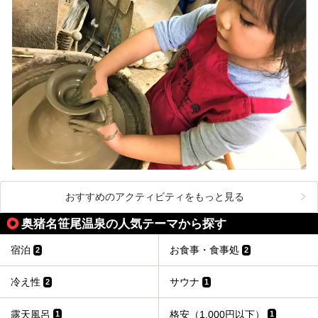
おすすめのアクティビティをもっと見る
奥猪名笹尾温泉の人気テーマから探す
宿泊
お食事・食事処
2
2
冷え性
サウナ
2
1
露天風呂
格安（1,000円以下）
1
1