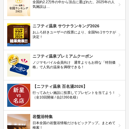
全国約2.2万件の中から頂点に選ばれた、2025年の人
気施設は…
ニフティ温泉 サウナランキング2026
おふろ好きユーザーの投票により、全国No.1サウナが
決定！
ニフティ温泉プレミアムクーポン
ノジマモバイル会員向け 通常よりもお得な「特別価
格」で人気の温泉を満喫できる！
【ニフティ温泉 百名湯2026】
行ってみたい施設に投票してプレゼントを当てよう！
（全10回開催 / 合計260名様）
岩盤浴特集
日本全国の岩盤浴情報だけをピックアップ。まとめて
検索！