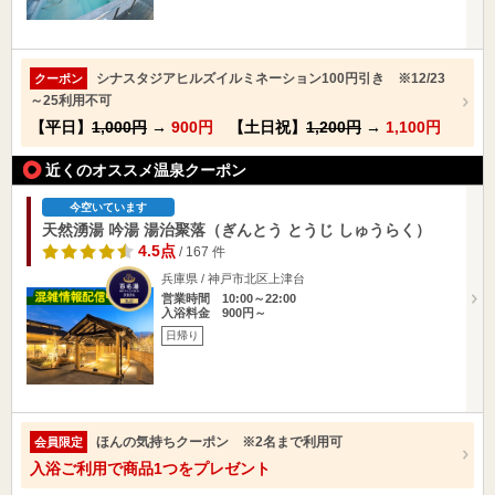
シナスタジアヒルズイルミネーション100円引き ※12/23
クーポン
～25利用不可
【平日】
1,000円
→
900円
【土日祝】
1,200円
→
1,100円
近くのオススメ温泉クーポン
今空いています
天然湧湯 吟湯 湯治聚落（ぎんとう とうじ しゅうらく）
4.5点
/ 167 件
兵庫県 / 神戸市北区上津台
営業時間 10:00～22:00
入浴料金 900円～
日帰り
ほんの気持ちクーポン ※2名まで利用可
会員限定
入浴ご利用で商品1つをプレゼント