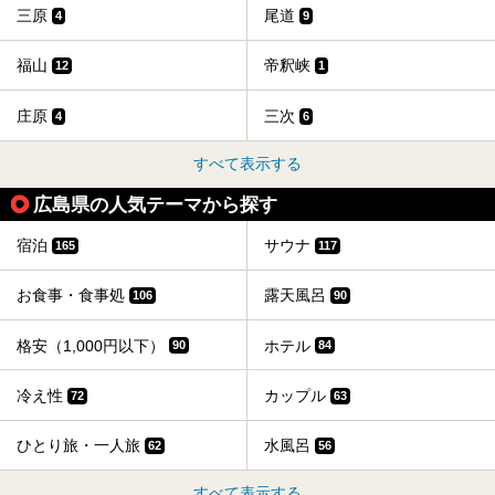
三原
尾道
4
9
福山
帝釈峡
12
1
庄原
三次
4
6
すべて表示する
広島県の人気テーマから探す
宿泊
サウナ
165
117
お食事・食事処
露天風呂
106
90
格安（1,000円以下）
ホテル
90
84
冷え性
カップル
72
63
ひとり旅・一人旅
水風呂
62
56
すべて表示する