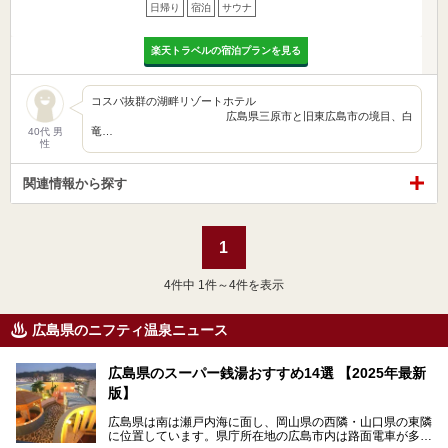
日帰り
宿泊
サウナ
楽天トラベルの宿泊プランを見る
コスパ抜群の湖畔リゾートホテル
広島県三原市と旧東広島市の境目、白
竜…
40代 男
性
関連情報から探す
1
4
件中 1件～4件を表示
広島県のニフティ温泉ニュース
広島県のスーパー銭湯おすすめ14選 【2025年最新
版】
広島県は南は瀬戸内海に面し、岡山県の西隣・山口県の東隣
に位置しています。県庁所在地の広島市内は路面電車が多数