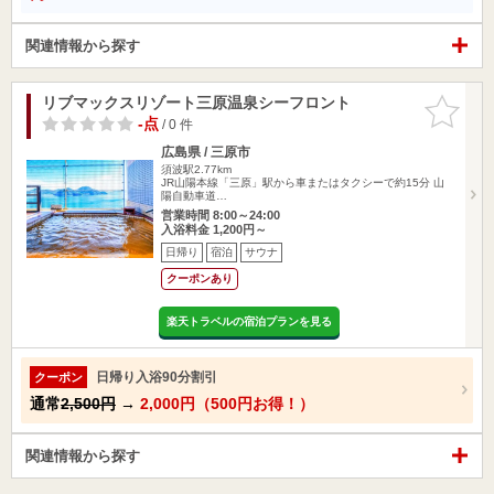
関連情報から探す
リブマックスリゾート三原温泉シーフロント
お気に入
りに追加
-点
/ 0 件
広島県 / 三原市
須波駅2.77km
JR山陽本線「三原」駅から車またはタクシーで約15分 山
陽自動車道…
営業時間 8:00～24:00
入浴料金 1,200円～
日帰り
宿泊
サウナ
クーポンあり
楽天トラベルの宿泊プランを見る
日帰り入浴90分割引
クーポン
通常
2,500円
→
2,000円（500円お得！）
関連情報から探す