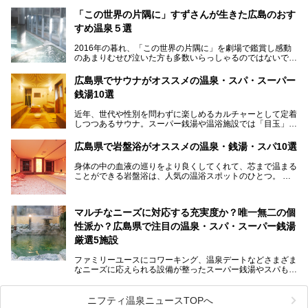
走る風景でも知られています。
厳島神社と原爆ドームの2つの世界文化遺産があり、年間を
「この世界の片隅に」すずさんが生きた広島のおす
通して多数の観光客が訪れます。工業都市として栄えた呉市
すめ温泉５選
や、坂の町・尾道市など、ゆっくり訪れたい町や観光スポッ
トがいっぱいの魅力的な県です。全国生産量1位のかきやレ
2016年の暮れ、「この世界の片隅に」を劇場で鑑賞し感動
モン、全国にファンが多い広島風お好み焼きなどのグルメも
のあまりむせび泣いた方も多数いらっしゃるのではないでし
充実。
ょうか。
温泉施設も多彩です。今回は、広島県でおすすめのスーパー
あの夏のヒロシマを生きた主人公すずさんの笑顔が、今もど
銭湯をご紹介します。
広島県でサウナがオススメの温泉・スパ・スーパー
こかに輝きつづけていることをふと思い浮かべます。
銭湯10選
そんな映画の舞台となった広島県呉市を中心に、広島のおす
すめ温泉施設をご紹介します！
近年、世代や性別を問わずに楽しめるカルチャーとして定着
しつつあるサウナ。スーパー銭湯や温浴施設では「目玉」と
して積極的にアピールしているお店も数多くあります。じん
わりと身体の内部を温めて発汗を促すサウナは、リフレッシ
広島県で岩盤浴がオススメの温泉・銭湯・スパ10選
ュ効果はもちろん、代謝が高まり健康や美容にも良い影響が
期待されます。今回はそんなサウナにこだわった、広島県内
身体の中の血液の巡りをより良くしてくれて、芯まで温まる
のオススメ温泉・銭湯・スパ10ヶ所を紹介させていただき
ことができる岩盤浴は、人気の温浴スポットのひとつ。
ます。
いつもよりも疲れた時や、心身共に癒されたい時にはおすす
めの場所です。
ここでは、温泉や銭湯と一緒に岩盤浴が楽しむことができ
マルチなニーズに対応する充実度か？唯一無二の個
る、広島県でオススメの温泉・銭湯・スパをご紹介していき
ます！
性派か？広島県で注目の温泉・スパ・スーパー銭湯
厳選5施設
ファミリーユースにコワーキング、温泉デートなどさまざま
なニーズに応えられる設備が整ったスーパー銭湯やスパも、
テーマに沿った世界観や息をのむようなオーシャンビューと
いった個性が魅力の温泉も、どちらも充実している広島県。
今回は、そんな広島県にある温浴施設のなかから、筆者が
ニフティ温泉ニュースTOPへ
「一度訪ねてみたい」と気になっている魅力的な施設を5件