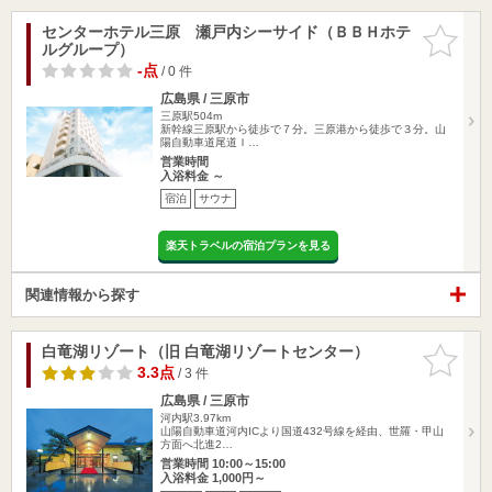
センターホテル三原 瀬戸内シーサイド（ＢＢＨホテ
お気に入
ルグループ）
りに追加
-点
/ 0 件
広島県 / 三原市
三原駅504m
新幹線三原駅から徒歩で７分。三原港から徒歩で３分。山
陽自動車道尾道Ｉ…
営業時間
入浴料金 ～
宿泊
サウナ
楽天トラベルの宿泊プランを見る
関連情報から探す
白竜湖リゾート（旧 白竜湖リゾートセンター）
お気に入
りに追加
3.3点
/ 3 件
広島県 / 三原市
河内駅3.97km
山陽自動車道河内ICより国道432号線を経由、世羅・甲山
方面へ北進2…
営業時間 10:00～15:00
入浴料金 1,000円～