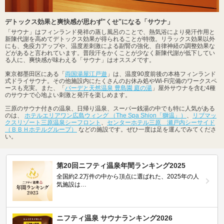
デトックス効果と爽快感が思わず"くせ"になる「サウナ」
「サウナ」はフィンランド発祥の蒸し風呂のことで、熱気浴により発汗作用と
新陳代謝を高めてデトックス効果が得られることが特徴。リラックス効果以外
にも、免疫力アップや、温度差刺激による副腎の強化、自律神経の調整効果な
どがあると言われています。普段汗をかくことが少なく新陳代謝が低下してい
る人に、爽快感が味わえる「サウナ」はオススメです。
東京都墨田区にある「
両国湯屋江戸遊
」は、温度90度前後の本格フィンランド
式ドライサウナ。その他施設内にたくさんのお休み処やWi-Fi完備のワークスペ
ースも充実。また、「
バーデと天然温泉 豊島園 庭の湯
」屋外サウナを含む4種
のサウナで心地よい刺激と発汗を楽しめます。
三原のサウナ付きの温泉、日帰り温泉、スーパー銭湯の中でも特に人気がある
のは、
ホテルエリアワン広島ウィング （The Spa Shion「獅温」）
、
リブマッ
クスリゾート三原温泉シーフロント
、
センターホテル三原 瀬戸内シーサイド
（ＢＢＨホテルグループ）
などの施設です。ぜひ一度は足を運んでみてくださ
い。
第20回ニフティ温泉年間ランキング2025
全国約2.2万件の中から頂点に選ばれた、2025年の人
気施設は…
ニフティ温泉 サウナランキング2026