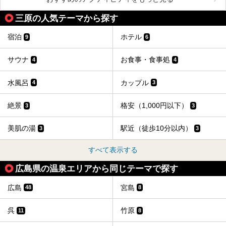
三原の人気テーマから探す
宿泊
ホテル
9
6
サウナ
お食事・食事処
4
4
水風呂
カップル
4
3
絶景
格安（1,000円以下）
3
3
美肌の湯
駅近（徒歩10分以内）
3
3
すべて表示する
広島県の温泉エリアから同じテーマで探す
広島
宮島
48
8
呉
竹原
11
8