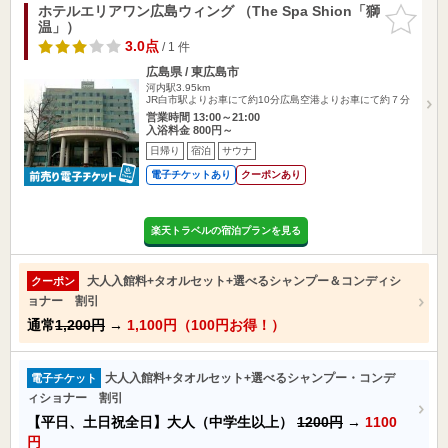
ホテルエリアワン広島ウィング （The Spa Shion「獅
お気に入
温」）
りに追加
3.0点
/ 1 件
広島県 / 東広島市
河内駅3.95km
JR白市駅よりお車にて約10分広島空港よりお車にて約７分
営業時間 13:00～21:00
入浴料金 800円～
日帰り
宿泊
サウナ
電子チケットあり
クーポンあり
楽天トラベルの宿泊プランを見る
大人入館料+タオルセット+選べるシャンプー＆コンディシ
クーポン
ョナー 割引
通常
1,200円
→
1,100円（100円お得！）
大人入館料+タオルセット+選べるシャンプー・コンデ
電子チケット
ィショナー 割引
【平日、土日祝全日】大人（中学生以上）
1200円
→
1100
円