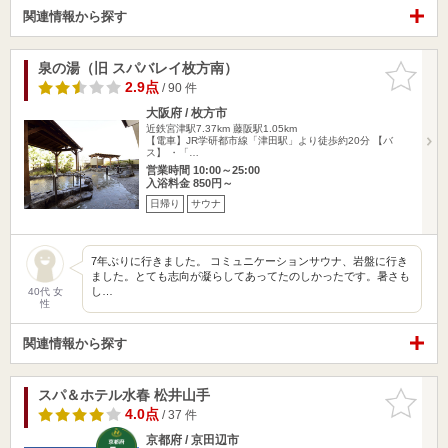
関連情報から探す
泉の湯（旧 スパバレイ枚方南）
お気に入
りに追加
2.9点
/ 90 件
大阪府 / 枚方市
近鉄宮津駅7.37km
藤阪駅1.05km
【電車】JR学研都市線「津田駅」より徒歩約20分 【バ
ス】 ・「…
営業時間 10:00～25:00
入浴料金 850円～
日帰り
サウナ
7年ぶりに行きました。 コミュニケーションサウナ、岩盤に行き
ました。とても志向が凝らしてあってたのしかったです。暑さも
し…
40代 女
性
関連情報から探す
スパ＆ホテル水春 松井山手
お気に入
りに追加
4.0点
/ 37 件
京都府 / 京田辺市