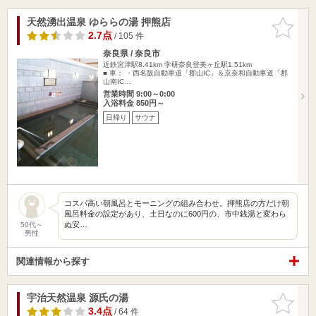
天然湧出温泉 ゆららの湯 押熊店
お気に入
りに追加
2.7点
/ 105 件
奈良県 / 奈良市
近鉄宮津駅8.41km
学研奈良登美ヶ丘駅1.51km
■ 車： ・西名阪自動車道「郡山IC」＆京奈和自動車道「郡
山南IC…
営業時間 9:00～0:00
入浴料金 850円～
日帰り
サウナ
コスパ高い朝風呂とモーニングの組み合わせ。押熊店の方だけ朝
風呂料金の設定があり、土日なのに600円の、市中銭湯と変わら
ぬ安…
50代～
男性
関連情報から探す
宇治天然温泉 源氏の湯
お気に入
りに追加
3.4点
/ 64 件