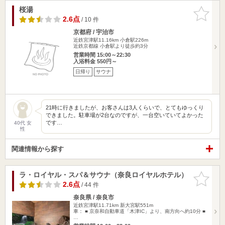
桜湯
お気に入
りに追加
2.6点
/ 10 件
京都府 / 宇治市
近鉄宮津駅11.16km
小倉駅226m
近鉄京都線 小倉駅より徒歩約3分
営業時間 15:00～22:30
入浴料金 550円～
日帰り
サウナ
21時に行きましたが、お客さんは3人くらいで、とてもゆっくり
できました。駐車場が2台なのですが、一台空いていてよかった
です…
40代 女
性
関連情報から探す
ラ・ロイヤル・スパ＆サウナ（奈良ロイヤルホテル）
お気に入
りに追加
2.6点
/ 44 件
奈良県 / 奈良市
近鉄宮津駅11.71km
新大宮駅551m
車： ■ 京奈和自動車道「木津IC」より、南方向へ約10分 ■
…