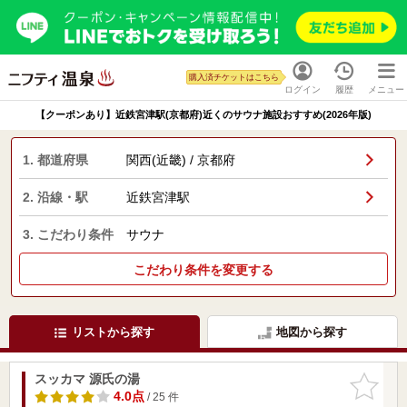
購入済チケットはこちら
ログイン
履歴
メニュー
【クーポンあり】近鉄宮津駅(京都府)近くのサウナ施設おすすめ(2026年版)
1. 都道府県
関西(近畿) / 京都府
2. 沿線・駅
近鉄宮津駅
3. こだわり条件
サウナ
こだわり条件を変更する
リストから探す
地図から探す
スッカマ 源氏の湯
お気に入
りに追加
4.0点
/ 25 件