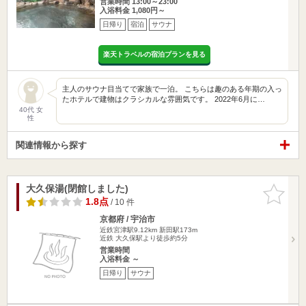
営業時間 13:00～23:00
入浴料金 1,080円～
日帰り
宿泊
サウナ
楽天トラベルの宿泊プランを見る
主人のサウナ目当てで家族で一泊。 こちらは趣のある年期の入っ
たホテルで建物はクラシカルな雰囲気です。 2022年6月に…
40代 女
性
関連情報から探す
大久保湯(閉館しました)
お気に入
りに追加
1.8点
/ 10 件
京都府 / 宇治市
近鉄宮津駅9.12km
新田駅173m
近鉄 大久保駅より徒歩約5分
営業時間
入浴料金 ～
日帰り
サウナ