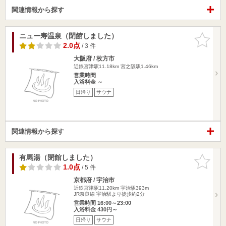
関連情報から探す
ニュー寿温泉（閉館しました）
お気に入
りに追加
2.0点
/ 3 件
大阪府 / 枚方市
近鉄宮津駅11.18km
宮之阪駅1.46km
営業時間
入浴料金 ～
日帰り
サウナ
関連情報から探す
有馬湯（閉館しました）
お気に入
りに追加
1.0点
/ 5 件
京都府 / 宇治市
近鉄宮津駅11.20km
宇治駅393m
JR奈良線 宇治駅より徒歩約2分
営業時間 16:00～23:00
入浴料金 430円～
日帰り
サウナ