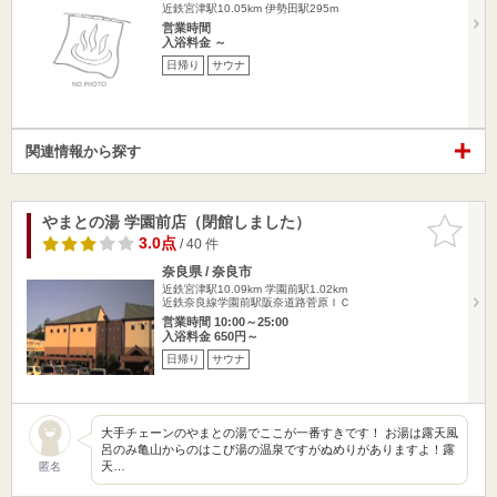
近鉄宮津駅10.05km
伊勢田駅295m
営業時間
入浴料金 ～
日帰り
サウナ
関連情報から探す
やまとの湯 学園前店（閉館しました）
お気に入
りに追加
3.0点
/ 40 件
奈良県 / 奈良市
近鉄宮津駅10.09km
学園前駅1.02km
近鉄奈良線学園前駅阪奈道路菅原ＩＣ
営業時間 10:00～25:00
入浴料金 650円～
日帰り
サウナ
大手チェーンのやまとの湯でここが一番すきです！ お湯は露天風
呂のみ亀山からのはこび湯の温泉ですがぬめりがありますよ！露
天…
匿名