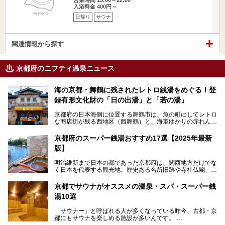
入浴料金 400円～
日帰り
サウナ
関連情報から探す
京都府のニフティ温泉ニュース
海の京都・舞鶴に残されたレトロ銭湯をめぐる！登
録有形文化財の「日の出湯」と「若の湯」
京都府の日本海側に位置する舞鶴市は、魚の町にしてレトロ
な商店街が残る西地区（西舞鶴）と、海軍ゆかりの赤れんが
パークや海上自衛隊施設のある東地区（東舞鶴）に分けられ
ます。今回案内するのは西地区に今も残る2軒の銭湯「日の
京都府のスーパー銭湯おすすめ17選【2025年最新
出湯」と「若の湯」。いずれも国の登録有形文化財に指定さ
版】
れた歴史ある建物でありながら、今も現役のお風呂屋さんで
す。
明治維新まで日本の都であった京都府は、関西地方だけでな
く日本を代表する観光地。歴史ある名所旧跡や寺社仏閣、そ
漁師町や商店街で働く人々を支えてきたこの2軒の銭湯とと
して古都ならではの文化が魅力です。
もに、立ち寄りたい舞鶴の観光スポットや温浴施設を紹介し
ます。
京都でサウナがオススメの温泉・スパ・スーパー銭
今回は、そんな京都府で2025年現在おすすめのスーパー銭
湯10選
湯を紹介します。
───
有名な観光名所のすぐ近くにある日帰り入浴施設から、山間
提供元：京都府舞鶴市【PR】
「サウナー」と呼ばれる人が多くなっている昨今、古都・京
部でレジャー気分を満喫できる温泉施設まで、好みのスーパ
この記事は京都府舞鶴市のPR記事です。
都にもサウナを楽しめる施設が多いんです。
ー銭湯を探してみてくださいね。