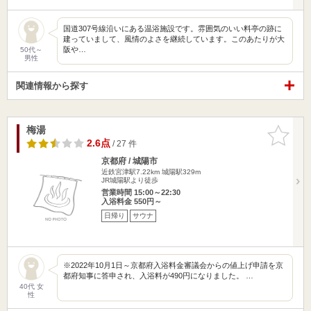
国道307号線沿いにある温浴施設です。雰囲気のいい料亭の跡に
建っていまして、風情のよさを継続しています。このあたりが大
阪や…
50代～
男性
関連情報から探す
梅湯
お気に入
りに追加
2.6点
/ 27 件
京都府 / 城陽市
近鉄宮津駅7.22km
城陽駅329m
JR城陽駅より徒歩
営業時間 15:00～22:30
入浴料金 550円～
日帰り
サウナ
※2022年10月1日～京都府入浴料金審議会からの値上げ申請を京
都府知事に答申され、入浴料が490円になりました。 …
40代 女
性