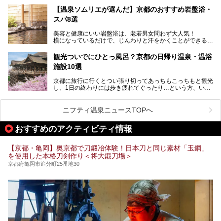
自分の好きなサウナを探すのもいいですが、さまざまなサウ
【温泉ソムリエが選んだ】京都のおすすめ岩盤浴・
ナを体感してみたいですよね。
スパ8選
今回は京都府の中心や郊外、温泉地にある施設など、サウナ
美容と健康にいい岩盤浴は、老若男女問わず大人気！
のある温浴施設を紹介します。
横になっているだけで、じんわりと汗をかくことができるの
で、簡単にデトックスができますよ♪
ぜひ参考にして、京都府の方や、観光に出かけた時などにサ
ウナを楽しみましょう！
観光ついでにひとっ風呂？京都の日帰り温泉・温浴
地元の方はもちろん、旅先としても人気の京都。
施設10選
観光のついでに岩盤浴のある温泉に浸かってリフレッシュす
るのも良さそうですね！
京都に旅行に行くとつい張り切ってあっちもこっちもと観光
し、1日の終わりには歩き疲れてぐったり…という方、いま
今回は京都にある岩盤浴のある施設をピックアップしてご紹
せんか？（私です）
介します！
そんな疲れた身体には温泉です！京都には、市内にも郊外に
も素晴らしい温泉がたくさんあります。そこで、日帰り利用
ニフティ温泉ニュースTOPへ
できるおすすめの温泉・温浴施設をまとめてみました。
おすすめのアクティビティ情報
【京都・亀岡】奥京都で刀鍛冶体験！日本刀と同じ素材「玉鋼」
を使用した本格刀剣作り＜将大鍛刀場＞
京都府亀岡市追分町25番地30