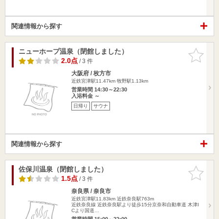
関連情報から探す
ニューホープ温泉（閉館しました）
お気に入
りに追加
2.0点
/ 3 件
大阪府 / 枚方市
近鉄宮津駅11.47km
牧野駅1.13km
営業時間 14:30～22:30
入浴料金 ～
日帰り
サウナ
関連情報から探す
佐保川温泉（閉館しました）
お気に入
りに追加
1.5点
/ 3 件
奈良県 / 奈良市
近鉄宮津駅11.83km
近鉄奈良駅763m
近鉄奈良線 近鉄奈良駅より徒歩15分京奈和自動車道 木津I
Cより国道…
営業時間 15:00～22:00