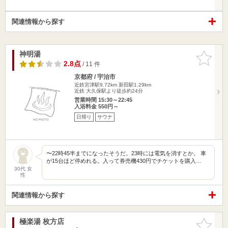
関連情報から探す
神明湯
お気に入
りに追加
2.8点
/ 11 件
京都府 / 宇治市
近鉄宮津駅9.72km
新田駅1.29km
近鉄 大久保駅より徒歩約24分
営業時間 15:30～22:45
入浴料金 550円～
日帰り
サウナ
〜22時45半までになったそうだ。23時には電気を消すとか。 車
が15台ほど停めれる。入って券売機430円でチケットを購入…
30代 女
性
関連情報から探す
極楽湯 枚方店
お気に入