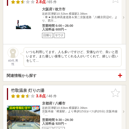
りに追加
2.8点
/ 65 件
大阪府 / 枚方市
近鉄宮津駅10.52km
樟葉駅2.38km
・車 ■ 新名神高速道路＆第二京阪道路「八幡京田辺IC」よ
り、西方…
営業時間 6:00～26:00
入浴料金 600円～
日帰り
サウナ
いつも利用してます。人も多いですけど、安価なので、良いと思
います。また優しい接客してくれる人がいてくれて、嬉しい思い
をして…
40代 男
性
関連情報から探す
竹取温泉 灯りの湯
お気に入
りに追加
3.8点
/ 46 件
京都府 / 八幡市
近鉄宮津駅10.63km
樟葉駅2.39km
京阪本線「樟葉駅」より車(約15分)/バス(約20分) 京阪本線
「…
営業時間 9:30～24:30
入浴料金 920円～