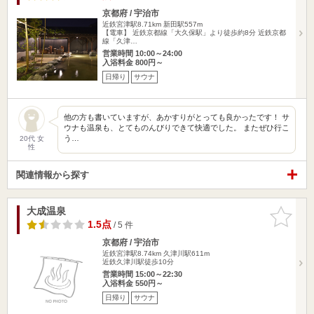
京都府 / 宇治市
近鉄宮津駅8.71km
新田駅557m
【電車】 近鉄京都線「大久保駅」より徒歩約8分 近鉄京都
線「久津…
営業時間 10:00～24:00
入浴料金 800円～
日帰り
サウナ
他の方も書いていますが、あかすりがとっても良かったです！ サ
ウナも温泉も、とてものんびりできて快適でした。 またぜひ行こ
う…
20代 女
性
関連情報から探す
大成温泉
お気に入
りに追加
1.5点
/ 5 件
京都府 / 宇治市
近鉄宮津駅8.74km
久津川駅611m
近鉄久津川駅徒歩10分
営業時間 15:00～22:30
入浴料金 550円～
日帰り
サウナ