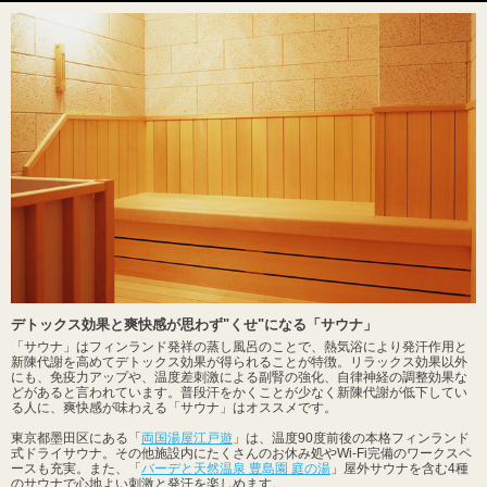
デトックス効果と爽快感が思わず"くせ"になる「サウナ」
「サウナ」はフィンランド発祥の蒸し風呂のことで、熱気浴により発汗作用と
新陳代謝を高めてデトックス効果が得られることが特徴。リラックス効果以外
にも、免疫力アップや、温度差刺激による副腎の強化、自律神経の調整効果な
どがあると言われています。普段汗をかくことが少なく新陳代謝が低下してい
る人に、爽快感が味わえる「サウナ」はオススメです。
東京都墨田区にある「
両国湯屋江戸遊
」は、温度90度前後の本格フィンランド
式ドライサウナ。その他施設内にたくさんのお休み処やWi-Fi完備のワークスペ
ースも充実。また、「
バーデと天然温泉 豊島園 庭の湯
」屋外サウナを含む4種
のサウナで心地よい刺激と発汗を楽しめます。