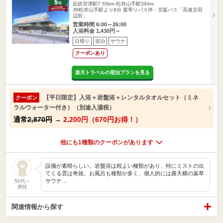
近鉄宮津駅7.55km
松井山手駅394m
JR松井山手駅より8分 最寄りバス停：京阪バス「高速京田
辺前」
営業時間 6:00～26:00
入浴料金 1,430円～
日帰り
宿泊
サウナ
クーポンあり
楽天トラベルの宿泊プランを見る
【平日限定】入浴＋岩盤浴＋レンタルタオルセット（ミネ
クーポン
ラルウォーター付き）（別途入湯税）
通常
2,870円
→
2,200円（670円お得！）
他にも1種類のクーポンがあります
設備が素晴らしい。岩盤浴は程よい種類があり、特にミストの出
てくる雲は奇抜。お風呂も種類が多く、個人的には露天横の薬草
サウナ…
50代～
男性
関連情報から探す