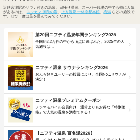
近鉄宮津駅のサウナ付きの温泉、日帰り温泉、スーパー銭湯の中でも特に人気
があるのは、
スッカマ 源氏の湯
、
上方温泉 一休京都本館
、
梅湯
などの施設で
す。ぜひ一度は足を運んでみてください。
第20回ニフティ温泉年間ランキング2025
全国約2.2万件の中から頂点に選ばれた、2025年の人
気施設は…
ニフティ温泉 サウナランキング2026
おふろ好きユーザーの投票により、全国No.1サウナが
決定！
ニフティ温泉プレミアムクーポン
ノジマモバイル会員向け 通常よりもお得な「特別価
格」で人気の温泉を満喫できる！
【ニフティ温泉 百名湯2026】
行ってみたい施設に投票してプレゼントを当てよう！