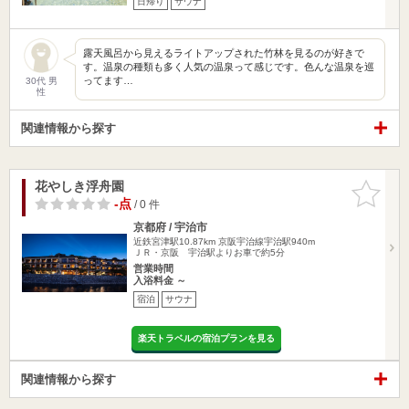
日帰り
サウナ
露天風呂から見えるライトアップされた竹林を見るのが好きで
す。温泉の種類も多く人気の温泉って感じです。色んな温泉を巡
ってます…
30代 男
性
関連情報から探す
花やしき浮舟園
お気に入
りに追加
-点
/ 0 件
京都府 / 宇治市
近鉄宮津駅10.87km
京阪宇治線宇治駅940m
ＪＲ・京阪 宇治駅よりお車で約5分
営業時間
入浴料金 ～
宿泊
サウナ
楽天トラベルの宿泊プランを見る
関連情報から探す