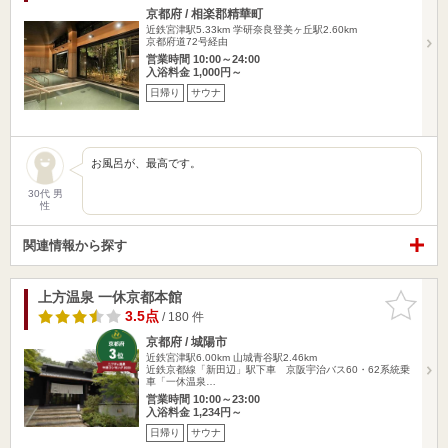
京都府 / 相楽郡精華町
近鉄宮津駅5.33km
学研奈良登美ヶ丘駅2.60km
京都府道72号経由
営業時間 10:00～24:00
入浴料金 1,000円～
日帰り
サウナ
お風呂が、最高です。
30代 男
性
関連情報から探す
上方温泉 一休京都本館
お気に入
りに追加
3.5点
/ 180 件
京都府 / 城陽市
近鉄宮津駅6.00km
山城青谷駅2.46km
近鉄京都線「新田辺」駅下車 京阪宇治バス60・62系統乗
車「一休温泉…
営業時間 10:00～23:00
入浴料金 1,234円～
日帰り
サウナ