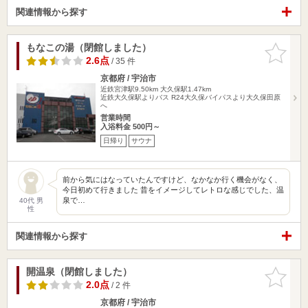
関連情報から探す
もなこの湯（閉館しました）
お気に入
りに追加
2.6点
/ 35 件
京都府 / 宇治市
近鉄宮津駅9.50km
大久保駅1.47km
近鉄大久保駅よりバス R24大久保バイパスより大久保田原
へ
営業時間
入浴料金 500円～
日帰り
サウナ
前から気にはなっていたんですけど、なかなか行く機会がなく、
今日初めて行きました 昔をイメージしてレトロな感じでした、温
泉で…
40代 男
性
関連情報から探す
開温泉（閉館しました）
お気に入
りに追加
2.0点
/ 2 件
京都府 / 宇治市