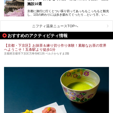
地元の方はもちろん、旅先としても人気の京都。
施設10選
観光のついでに岩盤浴のある温泉に浸かってリフレッシュす
るのも良さそうですね！
京都に旅行に行くとつい張り切ってあっちもこっちもと観光
し、1日の終わりには歩き疲れてぐったり…という方、いま
今回は京都にある岩盤浴のある施設をピックアップしてご紹
せんか？（私です）
介します！
そんな疲れた身体には温泉です！京都には、市内にも郊外に
も素晴らしい温泉がたくさんあります。そこで、日帰り利用
ニフティ温泉ニュースTOPへ
できるおすすめの温泉・温浴施設をまとめてみました。
おすすめのアクティビティ情報
【京都・下京区】お抹茶＆練り切り作り体験！素敵なお茶の世界
へようこそ！五条駅より徒歩1分
京都府京都市下京区万寿寺町135 ベルクからすま2階