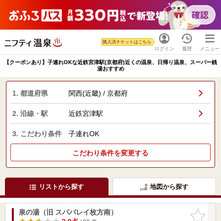
購入済チケットはこちら
ログイン
履歴
メニュー
【クーポンあり】子連れOKな近鉄宮津駅(京都府)近くの温泉、日帰り温泉、スーパー銭
湯おすすめ
1. 都道府県
関西(近畿) / 京都府
2. 沿線・駅
近鉄宮津駅
3. こだわり条件
子連れOK
こだわり条件を変更する
リストから探す
地図から探す
泉の湯（旧 スパバレイ枚方南）
お気に入
りに追加