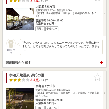
2.9点
/ 90 件
大阪府 / 枚方市
近鉄宮津駅7.37km
藤阪駅1.05km
【電車】JR学研都市線「津田駅」より徒歩約20分 【バ
ス】 ・「…
営業時間 10:00～25:00
入浴料金 850円～
日帰り
子連れOK
7年ぶりに行きました。 コミュニケーションサウナ、岩盤に行き
ました。とても志向が凝らしてあってたのしかったです。暑さも
し…
40代 女
性
関連情報から探す
宇治天然温泉 源氏の湯
お気に入
りに追加
3.4点
/ 64 件
京都府 / 宇治市
近鉄宮津駅8.71km
新田駅557m
【電車】 近鉄京都線「大久保駅」より徒歩約8分 近鉄京都
線「久津…
営業時間 10:00～24:00
入浴料金 800円～
日帰り
子連れOK