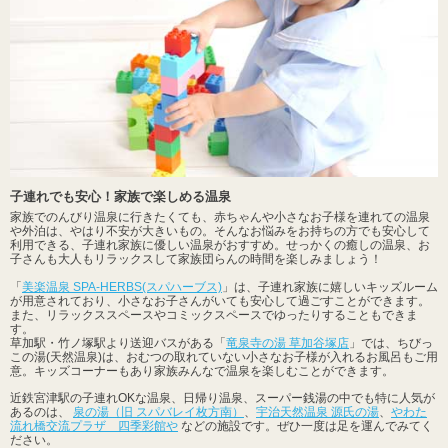
子連れでも安心！家族で楽しめる温泉
家族でのんびり温泉に行きたくても、赤ちゃんや小さなお子様を連れての温泉
や外泊は、やはり不安が大きいもの。そんなお悩みをお持ちの方でも安心して
利用できる、子連れ家族に優しい温泉がおすすめ。せっかくの癒しの温泉、お
子さんも大人もリラックスして家族団らんの時間を楽しみましょう！
「
美楽温泉 SPA-HERBS(スパハーブス)
」は、子連れ家族に嬉しいキッズルーム
が用意されており、小さなお子さんがいても安心して過ごすことができます。
また、リラックススペースやコミックスペースでゆったりすることもできま
す。
草加駅・竹ノ塚駅より送迎バスがある「
竜泉寺の湯 草加谷塚店
」では、ちびっ
この湯(天然温泉)は、おむつの取れていない小さなお子様が入れるお風呂もご用
意。キッズコーナーもあり家族みんなで温泉を楽しむことができます。
近鉄宮津駅の子連れOKな温泉、日帰り温泉、スーパー銭湯の中でも特に人気が
あるのは、
泉の湯（旧 スパバレイ枚方南）
、
宇治天然温泉 源氏の湯
、
やわた
流れ橋交流プラザ 四季彩館や
などの施設です。ぜひ一度は足を運んでみてく
ださい。