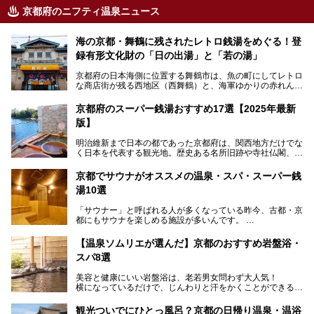
京都府のニフティ温泉ニュース
海の京都・舞鶴に残されたレトロ銭湯をめぐる！登
録有形文化財の「日の出湯」と「若の湯」
京都府の日本海側に位置する舞鶴市は、魚の町にしてレトロ
な商店街が残る西地区（西舞鶴）と、海軍ゆかりの赤れんが
パークや海上自衛隊施設のある東地区（東舞鶴）に分けられ
ます。今回案内するのは西地区に今も残る2軒の銭湯「日の
京都府のスーパー銭湯おすすめ17選【2025年最新
出湯」と「若の湯」。いずれも国の登録有形文化財に指定さ
版】
れた歴史ある建物でありながら、今も現役のお風呂屋さんで
す。
明治維新まで日本の都であった京都府は、関西地方だけでな
く日本を代表する観光地。歴史ある名所旧跡や寺社仏閣、そ
漁師町や商店街で働く人々を支えてきたこの2軒の銭湯とと
して古都ならではの文化が魅力です。
もに、立ち寄りたい舞鶴の観光スポットや温浴施設を紹介し
ます。
京都でサウナがオススメの温泉・スパ・スーパー銭
今回は、そんな京都府で2025年現在おすすめのスーパー銭
湯10選
湯を紹介します。
───
有名な観光名所のすぐ近くにある日帰り入浴施設から、山間
提供元：京都府舞鶴市【PR】
「サウナー」と呼ばれる人が多くなっている昨今、古都・京
部でレジャー気分を満喫できる温泉施設まで、好みのスーパ
この記事は京都府舞鶴市のPR記事です。
都にもサウナを楽しめる施設が多いんです。
ー銭湯を探してみてくださいね。
自分の好きなサウナを探すのもいいですが、さまざまなサウ
【温泉ソムリエが選んだ】京都のおすすめ岩盤浴・
ナを体感してみたいですよね。
スパ8選
今回は京都府の中心や郊外、温泉地にある施設など、サウナ
美容と健康にいい岩盤浴は、老若男女問わず大人気！
のある温浴施設を紹介します。
横になっているだけで、じんわりと汗をかくことができるの
で、簡単にデトックスができますよ♪
ぜひ参考にして、京都府の方や、観光に出かけた時などにサ
ウナを楽しみましょう！
観光ついでにひとっ風呂？京都の日帰り温泉・温浴