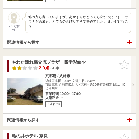
他の方も書いていますが、あかすりがとっても良かったです！ サ
ウナも温泉も、とてものんびりできて快適でした。 またぜひ行こ
う…
20代 女
性
関連情報から探す
やわた流れ橋交流プラザ 四季彩館や
お気に入
りに追加
2.0点
/ 4 件
京都府 / 八幡市
近鉄宮津駅9.20km
久津川駅2.84km
京阪電車 八幡市駅よりバス利用約20分京奈和道 田辺北IC
より約10…
営業時間 10:00～17:00
入浴料金 ～
子連れOK
関連情報から探す
亀の井ホテル 奈良
お気に入