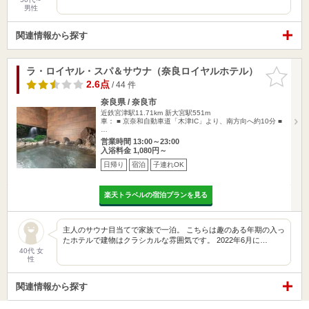
男性
関連情報から探す
ラ・ロイヤル・スパ＆サウナ（奈良ロイヤルホテル）
お気に入
りに追加
2.6点
/ 44 件
奈良県 / 奈良市
近鉄宮津駅11.71km
新大宮駅551m
車： ■ 京奈和自動車道「木津IC」より、南方向へ約10分 ■
…
営業時間 13:00～23:00
入浴料金 1,080円～
日帰り
宿泊
子連れOK
楽天トラベルの宿泊プランを見る
主人のサウナ目当てで家族で一泊。 こちらは趣のある年期の入っ
たホテルで建物はクラシカルな雰囲気です。 2022年6月に…
40代 女
性
関連情報から探す