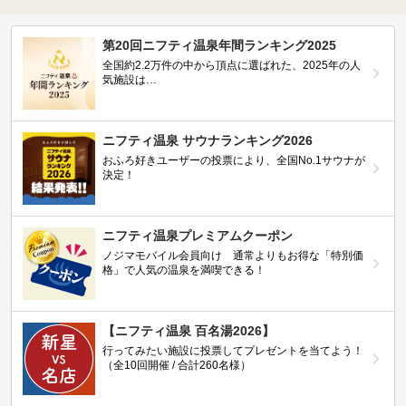
第20回ニフティ温泉年間ランキング2025
全国約2.2万件の中から頂点に選ばれた、2025年の人
気施設は…
ニフティ温泉 サウナランキング2026
おふろ好きユーザーの投票により、全国No.1サウナが
決定！
ニフティ温泉プレミアムクーポン
ノジマモバイル会員向け 通常よりもお得な「特別価
格」で人気の温泉を満喫できる！
【ニフティ温泉 百名湯2026】
行ってみたい施設に投票してプレゼントを当てよう！
（全10回開催 / 合計260名様）