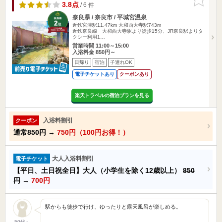
りに追加
3.8点
/ 6 件
奈良県 / 奈良市 / 平城宮温泉
近鉄宮津駅11.47km
大和西大寺駅743m
近鉄奈良線 大和西大寺駅より徒歩15分、JR奈良駅よりタ
クシー利用1…
営業時間 11:00～15:00
入浴料金 850円～
日帰り
宿泊
子連れOK
電子チケットあり
クーポンあり
楽天トラベルの宿泊プランを見る
入浴料割引
クーポン
通常
850円
→
750円（100円お得！）
大人入浴料割引
電子チケット
【平日、土日祝全日】大人（小学生を除く12歳以上）
850
円
→
700円
駅からも徒歩で行け、ゆったりと露天風呂が楽しめる。
50代～