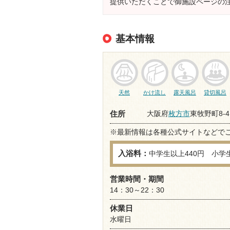
提供いただくことで御施設ページの
基本情報
天然
かけ流し
露天風呂
貸切風呂
大阪府
枚方市
東牧野町8-4
住所
※最新情報は各種公式サイトなどで
入浴料：
中学生以上440円 小学生
営業時間・期間
14：30～22：30
休業日
水曜日