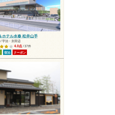
＆ホテル水春 松井山手
 / 宇治・京田辺
4.0点
/ 37件
り
宿泊
クーポン