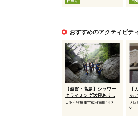
日帰り
日
おすすめのアクティビテ
【滋賀・高島】シャワー
【
クライミング送迎あり...
るア
大阪府寝屋川市成田南町14-2
大阪
0