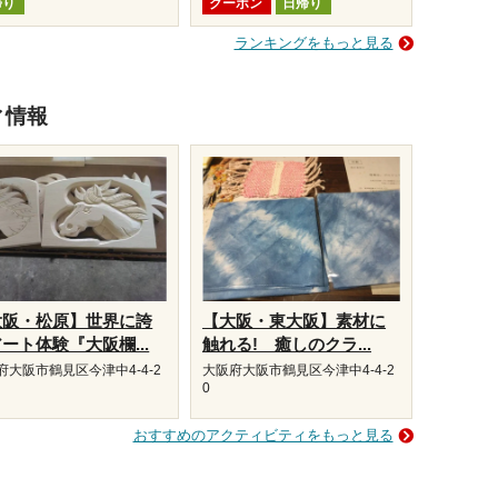
帰り
クーポン
日帰り
ランキングをもっと見る
ィ情報
大阪・松原】世界に誇
【大阪・東大阪】素材に
ート体験『大阪欄...
触れる! 癒しのクラ...
府大阪市鶴見区今津中4-4-2
大阪府大阪市鶴見区今津中4-4-2
0
おすすめのアクティビティをもっと見る