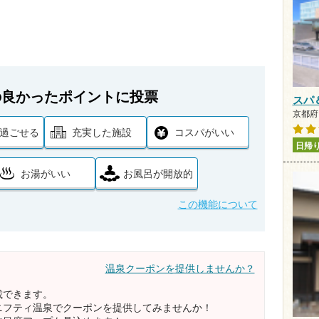
の良かったポイントに投票
スパ
京都府
過ごせる
充実した施設
コスパがいい
日帰
お湯がいい
お風呂が開放的
この機能について
温泉クーポンを提供しませんか？
載できます。
ニフティ温泉でクーポンを提供してみませんか！