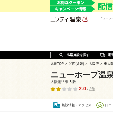
ニューホ
温浴施設を探す
電
温泉TOP
>
関西(近畿)
>
大阪府
>
東大
ニューホープ温
大阪府 / 東大阪
2.0
/
3件
施設情報・アクセス
口コミ