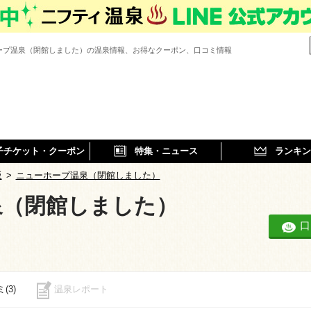
ープ温泉（閉館しました）の温泉情報、お得なクーポン、口コミ情報
子チケット・クーポン
特集・ニュース
ランキン
阪
>
ニューホープ温泉（閉館しました）
泉（閉館しました）
口
(3)
温泉レポート