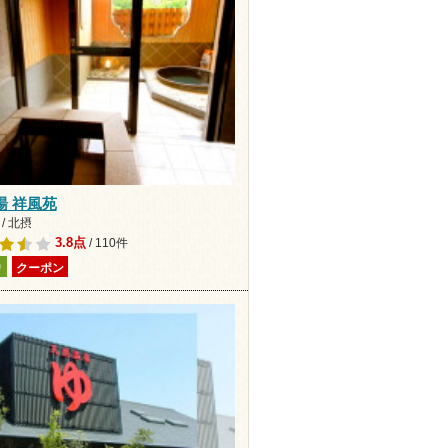
湯 祥風苑
/ 北摂
3.8点
/ 110件
り
クーポン