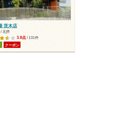
湯 茨木店
/ 北摂
3.8点
/ 131件
り
クーポン