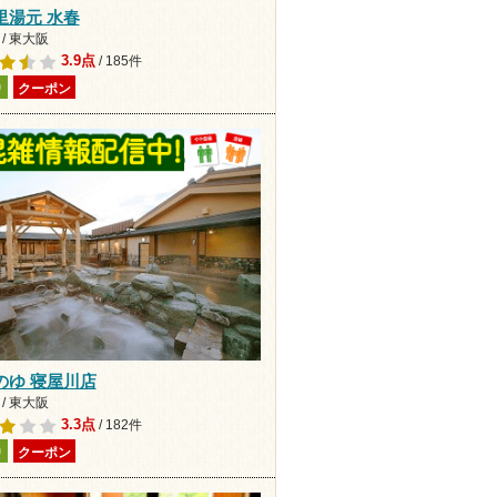
里湯元 水春
/ 東大阪
3.9点
/ 185件
り
クーポン
のゆ 寝屋川店
/ 東大阪
3.3点
/ 182件
り
クーポン