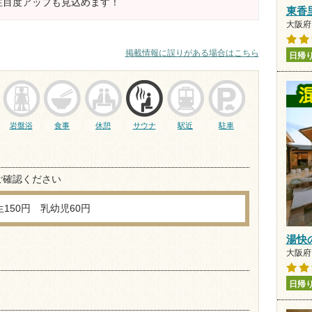
注目度アップも見込めます！
東香
大阪府 
掲載情報に誤りがある場合はこちら
日帰
岩盤浴
食事
休憩
サウナ
駅近
駐車
ご確認ください
150円 乳幼児60円
湯快
大阪府 
日帰