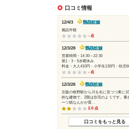
口コミ情報
鸚鵡鮟鱇
12/4/3
施設外観
- 点
鸚鵡鮟鱇
12/3/28
営業時間・14:30～22:30
第1・3・5水曜休み
料金・大人410円・小学生130円・幼児6
- 点
鸚鵡鮟鱇
12/3/26
京阪の牧野駅から川を右に見つつ東に1
的な建物で、2階は住宅のようです。番
ーツ紙なんかが置…
2.0 点
口コミをもっと見る