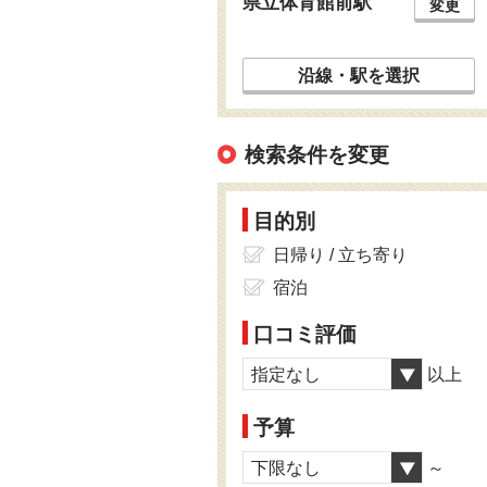
県立体育館前駅
変更
沿線・駅を選択
検索条件を変更
目的別
日帰り / 立ち寄り
宿泊
口コミ評価
指定なし
以上
予算
下限なし
～