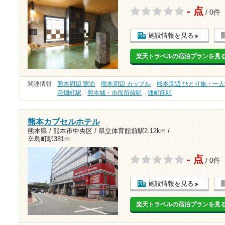
- 点
/ 0件
施設情報を見る
楽天トラベルの宿泊プランを見
関連情報
熊本周辺 宿泊
熊本周辺 カップル
熊本周辺 ひとり旅・一人
花畑町駅
熊本城・市役所前駅
通町筋駅
熊本カプセルホテル
熊本県 / 熊本市中央区 /
県立体育館前駅2.12km
/
辛島町駅381m
- 点
/ 0件
施設情報を見る
楽天トラベルの宿泊プランを見