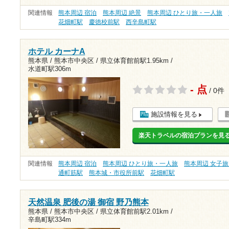
関連情報
熊本周辺 宿泊
熊本周辺 絶景
熊本周辺 ひとり旅・一人旅
花畑町駅
慶徳校前駅
西辛島町駅
ホテル カーナA
熊本県 / 熊本市中央区 /
県立体育館前駅1.95km
/
水道町駅306m
- 点
/ 0件
施設情報を見る
楽天トラベルの宿泊プランを見
関連情報
熊本周辺 宿泊
熊本周辺 ひとり旅・一人旅
熊本周辺 女子
通町筋駅
熊本城・市役所前駅
花畑町駅
天然温泉 肥後の湯 御宿 野乃熊本
熊本県 / 熊本市中央区 /
県立体育館前駅2.01km
/
辛島町駅334m