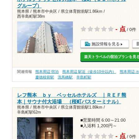
グループ）
熊本県 / 熊本市中央区 /
県立体育館前駅1.86km
/
西辛島町駅38m
- 点
/ 0件
施設情報を見る
楽天トラベルの宿泊プランを見
関連情報
熊本周辺 宿泊
熊本周辺 駅近（徒歩10分以内）
熊本周辺 
慶徳校前駅
洗馬橋駅
辛島町駅
レフ熊本 ｂｙ ベッセルホテルズ ｜ＲＥＦ熊
本｜サウナ付大浴場 （桜町バスターミナル）
熊本県 / 熊本市中央区 /
県立体育館前駅1.89km
/
辛島町駅62m
■営業時間 6:00～21:00
■入浴料 1,200円～
- 点
/ 0件