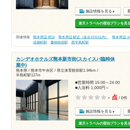
施設情報を見る
楽天トラベルの宿泊プランを見
関連情報
熊本周辺 宿泊
熊本周辺 駅近（徒歩10分以内）
熊本周辺 
花畑町駅
慶徳校前駅
西辛島町駅
カンデオホテルズ熊本新市街(スカイスパ臨時休
業中)
熊本県 / 熊本市中央区 /
県立体育館前駅1.94km
/
辛島町駅127m
■営業時間 15:00～24:00
■入浴料 1,000円～
- 点
/ 0件
施設情報を見る
楽天トラベルの宿泊プランを見