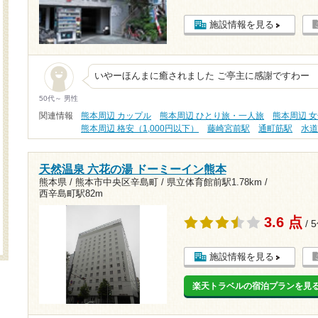
施設情報を見る
いやーほんまに癒されました ご亭主に感謝ですわー
50代～ 男性
関連情報
熊本周辺 カップル
熊本周辺 ひとり旅・一人旅
熊本周辺 
熊本周辺 格安（1,000円以下）
藤崎宮前駅
通町筋駅
水
天然温泉 六花の湯 ドーミーイン熊本
熊本県 / 熊本市中央区辛島町 /
県立体育館前駅1.78km
/
西辛島町駅82m
3.6 点
/ 
施設情報を見る
楽天トラベルの宿泊プランを見