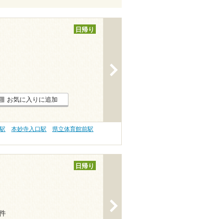
日帰り
>
お気に入りに追加
駅
本妙寺入口駅
県立体育館前駅
日帰り
>
5件