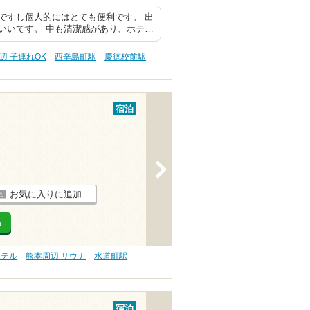
ですし個人的にはとても便利です。 出
いいです。 中も清潔感があり、ホテ…
辺 子連れOK
西辛島町駅
慶徳校前駅
宿泊
>
お気に入りに追加
る
ホテル
熊本周辺 サウナ
水道町駅
宿泊