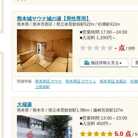
熊本城サウナ城の湯【男性専用】
熊本県 / 熊本市西区 /
県立体育館前駅522m
/
杉塘駅412m
■営業時間 17:00～24:00
■入浴料 1,200円～
- 点
/ 0件
施設情報を見る
関連情報
熊本周辺 サウナ
熊本周辺 ロウリュ
熊本周辺 水風呂
杉塘
上熊本駅
大福湯
熊本県 / 熊本市 /
県立体育館前駅1.38km
/
藤崎宮前駅127m
■営業時間 13:00～23:00
■入浴料 450円～
5.0 点
/ 