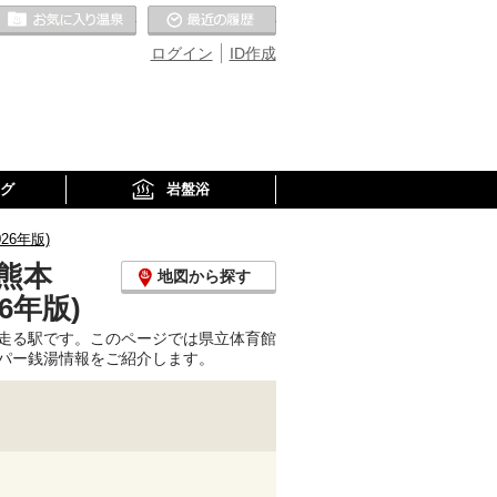
お気に入りの温泉
最近の履歴
ログイン
ID作成
グ
岩盤浴
6年版)
熊本
地図から探す
6年版)
走る駅です。このページでは県立体育館
パー銭湯情報をご紹介します。