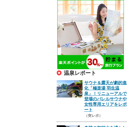
温泉レポート
サウナ＆露天が劇的進
化「極楽湯 羽生温
泉」！リニューアルで
登場のバレルサウナや
女性専用エリアをレポ
ート
（突レポ）