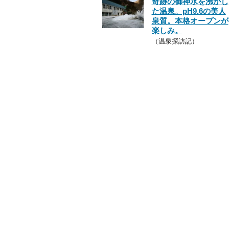
奇跡の御神水を沸かし
た温泉。pH9.6の美人
泉質。本格オープンが
楽しみ。
（温泉探訪記）