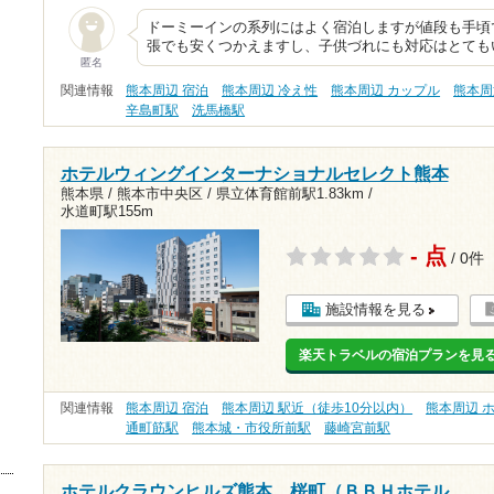
ドーミーインの系列にはよく宿泊しますが値段も手頃
張でも安くつかえますし、子供づれにも対応はとても
匿名
関連情報
熊本周辺 宿泊
熊本周辺 冷え性
熊本周辺 カップル
熊本周
辛島町駅
洗馬橋駅
ホテルウィングインターナショナルセレクト熊本
熊本県 / 熊本市中央区 /
県立体育館前駅1.83km
/
水道町駅155m
- 点
/ 0件
施設情報を見る
楽天トラベルの宿泊プランを見
関連情報
熊本周辺 宿泊
熊本周辺 駅近（徒歩10分以内）
熊本周辺 
通町筋駅
熊本城・市役所前駅
藤崎宮前駅
ホテルクラウンヒルズ熊本 桜町（ＢＢＨホテル