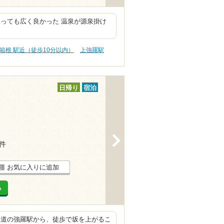
っても広く良かった 温泉が源泉掛け
箱根 駅近（徒歩10分以内）
上強羅駅
日帰り
宿泊
>
1件
お気に入りに追加
る
鉄道の強羅駅から、徒歩で坂を上がるこ