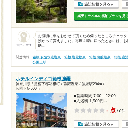
施設情報を見る
楽天トラベルの宿泊プランを見
お昼頃に車をおかせて頂くため伺ったところチェック
預かって貰えました。再度４時に戻ったときには、お
50代～ 女性
助…
関連情報
箱根 炭酸水素塩泉
箱根 塩化物泉
箱根 硫酸塩泉
箱根 宿
公園上駅
ホテルインディゴ箱根強羅
神奈川県 / 足柄下郡箱根町 / 強羅温泉 /
強羅駅294m
/
公園下駅500m
■営業時間 7:00～22:00
■入浴料 1,500円～
- 点
/ 0件
施設情報を見る