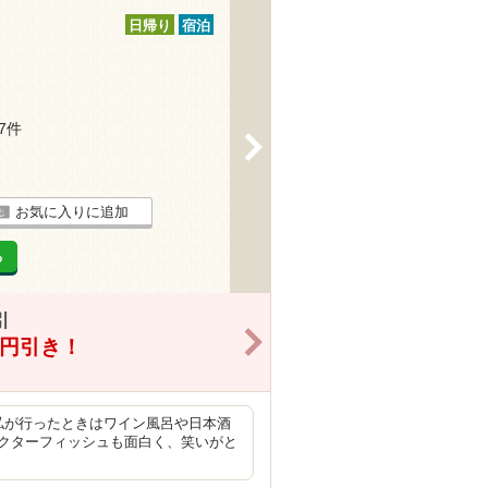
日帰り
宿泊
97件
>
お気に入りに追加
る
引
>
0円引き！
私が行ったときはワイン風呂や日本酒
クターフィッシュも面白く、笑いがと