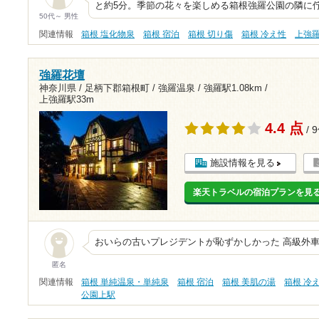
と約5分。季節の花々を楽しめる箱根強羅公園の隣に佇む
50代～ 男性
関連情報
箱根 塩化物泉
箱根 宿泊
箱根 切り傷
箱根 冷え性
上強
強羅花壇
神奈川県 / 足柄下郡箱根町 / 強羅温泉 /
強羅駅1.08km
/
上強羅駅33m
4.4 点
/ 
施設情報を見る
楽天トラベルの宿泊プランを見
おいらの古いプレジデントが恥ずかしかった 高級外車
匿名
関連情報
箱根 単純温泉・単純泉
箱根 宿泊
箱根 美肌の湯
箱根 冷
公園上駅