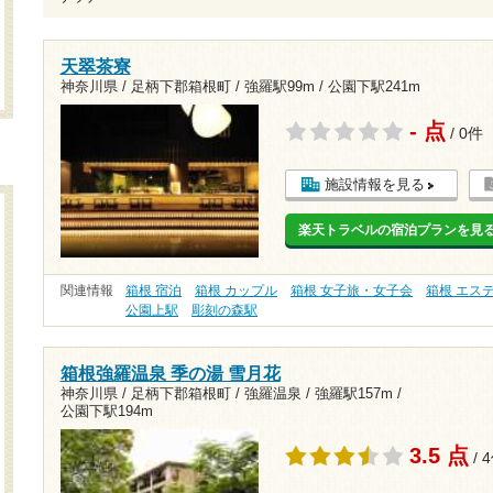
天翠茶寮
神奈川県 / 足柄下郡箱根町 /
強羅駅99m
/
公園下駅241m
- 点
/ 0件
施設情報を見る
楽天トラベルの宿泊プランを見
関連情報
箱根 宿泊
箱根 カップル
箱根 女子旅・女子会
箱根 エス
公園上駅
彫刻の森駅
箱根強羅温泉 季の湯 雪月花
神奈川県 / 足柄下郡箱根町 / 強羅温泉 /
強羅駅157m
/
公園下駅194m
3.5 点
/ 