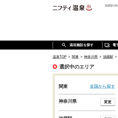
強羅駅(
温浴施設を探す
電
温泉TOP
>
関東
>
神奈川県
>
強羅駅
>
選択中のエリア
全国から探す
関東
神奈川県
変更