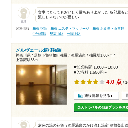
食事はとってもおいしく量もありよかった 各部屋もと
流しじゃないのが惜しい
匿名
関連情報
箱根 宿泊
箱根 エステ・マッサージ
箱根 お食事・食事処
中強羅駅
早雲山駅
公園上駅
メルヴェール箱根強羅
神奈川県 / 足柄下郡箱根町強羅 / 強羅温泉 /
強羅駅1.08km
/
上強羅駅33m
■営業時間 13:00～18:00
■入浴料 1,550円～
4.0 点
/ 
施設情報を見る
楽天トラベルの宿泊プランを見
灰色の湯の花舞う強羅温泉のかけ流し湯宿 箱根登山