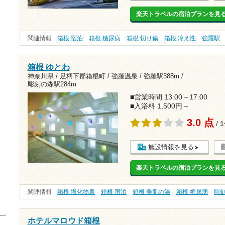
楽天トラベルの宿泊プランを見
関連情報
箱根 宿泊
箱根 糖尿病
箱根 切り傷
箱根 冷え性
強羅駅
箱根 ゆとわ
神奈川県 / 足柄下郡箱根町 / 強羅温泉 /
強羅駅388m
/
彫刻の森駅284m
■営業時間 13:00～17:00
■入浴料 1,500円～
3.0 点
/ 
施設情報を見る
楽天トラベルの宿泊プランを見
関連情報
箱根 塩化物泉
箱根 宿泊
箱根 美肌の湯
箱根 糖尿病
彫
ホテルマロウド箱根