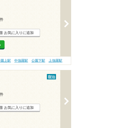
5件
>
お気に入りに追加
る
公園上駅
中強羅駅
公園下駅
上強羅駅
宿泊
1件
>
お気に入りに追加