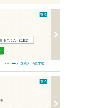
宿泊
>
お気に入りに追加
る
テ・マッサージ
強羅駅
公園下駅
宿泊
4件
>