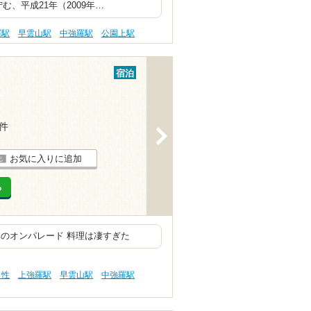
、平成21年（2009年…
羅駅
早雲山駅
中強羅駅
公園上駅
宿泊
9件
>
お気に入りに追加
る
のオンパレード 料理は凄すぎた
え性
上強羅駅
早雲山駅
中強羅駅