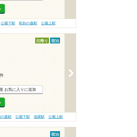
る
公園下駅
彫刻の森駅
公園上駅
日帰り
宿泊
>
1件
お気に入りに追加
る
刻の森駅
公園下駅
強羅駅
公園上駅
宿泊