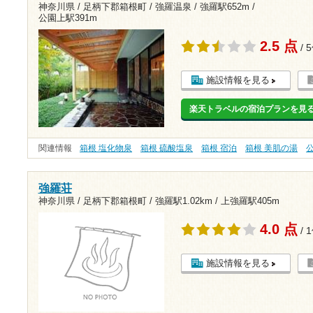
神奈川県 / 足柄下郡箱根町 / 強羅温泉 /
強羅駅652m
/
公園上駅391m
2.5 点
/ 
施設情報を見る
楽天トラベルの宿泊プランを見
関連情報
箱根 塩化物泉
箱根 硫酸塩泉
箱根 宿泊
箱根 美肌の湯
強羅荘
神奈川県 / 足柄下郡箱根町 /
強羅駅1.02km
/
上強羅駅405m
4.0 点
/ 
施設情報を見る