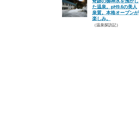
奇跡の御神水を沸かし
た温泉。pH9.6の美人
泉質。本格オープンが
楽しみ。
（温泉探訪記）