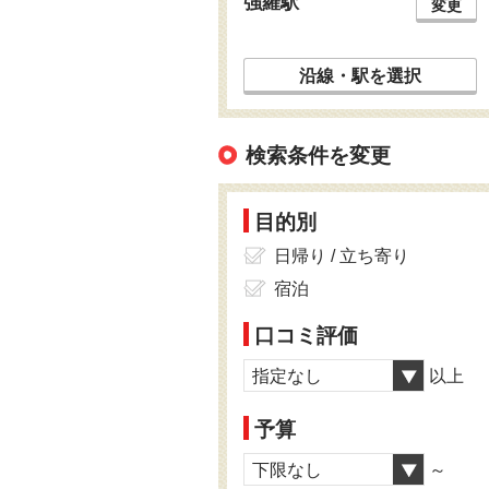
強羅駅
変更
沿線・駅を選択
検索条件を変更
目的別
日帰り / 立ち寄り
宿泊
口コミ評価
指定なし
以上
予算
下限なし
～