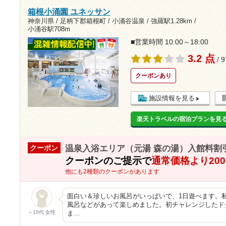
箱根小涌園 ユネッサン
神奈川県 / 足柄下郡箱根町 / 小涌谷温泉 /
強羅駅1.28km
/
小涌谷駅708m
■営業時間 10:00～18:00
3.2 点
/ 
クーポンあり
施設情報を見る
楽天トラベルの宿泊プランを見
温泉入浴エリア（元湯 森の湯）入館料割
クーポン
クーポンのご提示で
通常価格より20
他にも2種類のクーポンがあります
面白い＆珍しいお風呂がいっぱいで、1日遊べます。
風呂などがあって楽しめました。初チャレンジしたド
～10代 女性
ま…