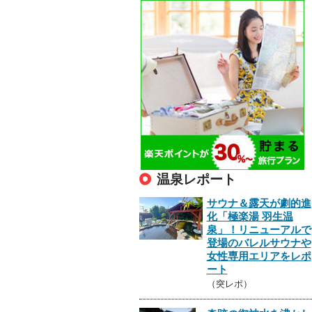
温泉レポート
サウナ＆露天が劇的進
化「極楽湯 羽生温
泉」！リニューアルで
登場のバレルサウナや
女性専用エリアをレポ
ート
（突レポ）