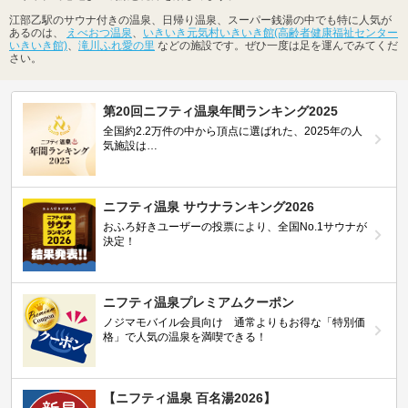
江部乙駅のサウナ付きの温泉、日帰り温泉、スーパー銭湯の中でも特に人気が
あるのは、
えべおつ温泉
、
いきいき元気村いきいき館(高齢者健康福祉センター
いきいき館)
、
滝川ふれ愛の里
などの施設です。ぜひ一度は足を運んでみてくだ
さい。
第20回ニフティ温泉年間ランキング2025
全国約2.2万件の中から頂点に選ばれた、2025年の人
気施設は…
ニフティ温泉 サウナランキング2026
おふろ好きユーザーの投票により、全国No.1サウナが
決定！
ニフティ温泉プレミアムクーポン
ノジマモバイル会員向け 通常よりもお得な「特別価
格」で人気の温泉を満喫できる！
【ニフティ温泉 百名湯2026】