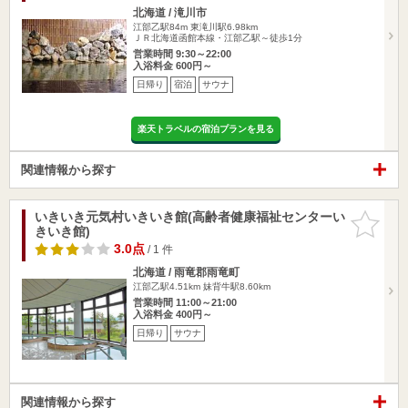
北海道 / 滝川市
江部乙駅84m
東滝川駅6.98km
ＪＲ北海道函館本線・江部乙駅～徒歩1分
営業時間 9:30～22:00
入浴料金 600円～
日帰り
宿泊
サウナ
楽天トラベルの宿泊プランを見る
関連情報から探す
いきいき元気村いきいき館(高齢者健康福祉センターい
お気に入
きいき館)
りに追加
3.0点
/ 1 件
北海道 / 雨竜郡雨竜町
江部乙駅4.51km
妹背牛駅8.60km
営業時間 11:00～21:00
入浴料金 400円～
日帰り
サウナ
関連情報から探す