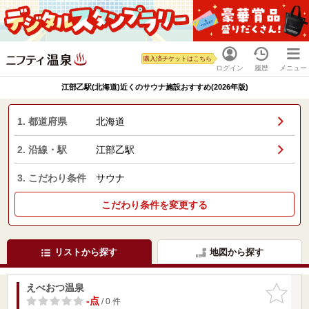
購入済チケットはこちら
ログイン
履歴
メニュー
江部乙駅(北海道)近くのサウナ施設おすすめ(2026年版)
1. 都道府県
北海道
2. 沿線・駅
江部乙駅
3. こだわり条件
サウナ
こだわり条件を変更する
リストから探す
地図から探す
えべおつ温泉
お気に入
りに追加
-点
/ 0 件