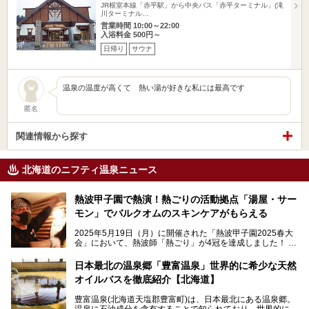
JR根室本線「赤平駅」から中央バス「赤平ターミナル」(滝
川ターミナル…
営業時間 10:00～22:00
入浴料金 500円～
日帰り
サウナ
温泉の温度が高くて 熱い湯が好きな私には最高です
匿名
関連情報から探す
北海道のニフティ温泉ニュース
熱波甲子園で熱演！熱ごりの活動拠点「湯屋・サー
モン」でバルクオムのスキンケアがもらえる
2025年5月19日（月）に開催された「熱波甲子園2025春大
会」において、熱波師「熱ごり」が4冠を達成しました！
このたび、バルクオム賞の受賞を記念して、熱ごりさんの活
動拠点である北海道の銭湯「湯屋・サーモン」にて、メンズ
日本最北の温泉郷「豊富温泉」世界的に希少な天然
スキンケアブランド バルクオムの「ONE DAY KIT」を数量
オイルバスを徹底紹介【北海道】
限定でプレゼントいたします。
老若男女問わず、多くの方にご体験いただける製品ですの
豊富温泉(北海道天塩郡豊富町)は、日本最北にある温泉郷。
で、ぜひお試しください。※6月13日配布開始、なくなり次
温泉に石油成分を含有することで知られており、世界的にも