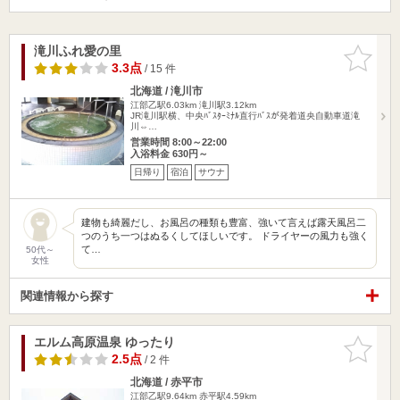
滝川ふれ愛の里
お気に入
りに追加
3.3点
/ 15 件
北海道 / 滝川市
江部乙駅6.03km
滝川駅3.12km
JR滝川駅横、中央ﾊﾞｽﾀｰﾐﾅﾙ直行ﾊﾞｽが発着道央自動車道滝
川⇔…
営業時間 8:00～22:00
入浴料金 630円～
日帰り
宿泊
サウナ
建物も綺麗だし、お風呂の種類も豊富、強いて言えば露天風呂二
つのうち一つはぬるくしてほしいです。 ドライヤーの風力も強く
て…
50代～
女性
関連情報から探す
エルム高原温泉 ゆったり
お気に入
りに追加
2.5点
/ 2 件
北海道 / 赤平市
江部乙駅9.64km
赤平駅4.59km