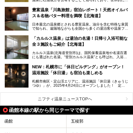
第終了
大変希少な泉質です。また、油分が乾癬やアトピー性皮膚炎
に特効があると言われ、遠隔地ながらも全国から湯治・療養
───
豊富温泉「川島旅館」宿泊レポート！天然オイルバ
目的で多くの人々が訪れます。
提供元：株式会社バルクオム【PR】
ス＆名物バター料理を満喫【北海道】
この記事は株式会社バルクオム商品のPR記事です。
今回、四半世紀以上に渡り全国の温泉を巡り続ける筆者が現
日本最北の温泉郷とされる豊富温泉。油分を含む特殊な泉質
地体験し、独自の視点で豊富温泉の“天然オイルバス”をレポ
で知られ、遠隔地ながらも全国から多くの湯治客や温泉ファ
ート。温泉地概要や日帰り入浴施設をはじめ、宿泊施設・ア
ンが訪れる地です。
クセスまで徹底紹介します！
「カルルス温泉」は湯治の名湯！日帰り入浴可能な
「川島旅館」は、豊富温泉の開湯当初から営業する老舗旅
全３施設もご紹介【北海道】
館。とりわけ温泉の良さと名物のバター料理に定評があり、
口コミの評判も非常に高い宿。今回は筆者自ら宿泊し、自慢
カルルス温泉(北海道登別市)は、国民保養温泉地や名湯百選
の温泉や料理をはじめ、パブリックスペース・客室など宿の
にも選ばれた名湯。“登別カルルス温泉”とも呼ばれ、入浴剤
全貌を徹底的にご紹介します！
としてその名を聞いたことがある方も多いでしょう。観光色
豊かな登別温泉とは対照的な存在で、今も湯治場的な要素が
NEW：札幌市に「休日ビルヂング」がオープン！
残る閑静な温泉地です。
温浴施設「休日湯」も宿泊も楽しめる
今回、四半世紀以上に渡り全国の温泉を巡り続ける筆者が現
札幌市南区・定山渓エリアに、温浴施設「休日湯（きゅうじ
地体験し、カルルス温泉をご紹介。温泉地の概要や泉質解説
つゆ）」が、2025年4月24日にオープンしました！ 定山
をはじめ、日帰り入浴可能な全３施設の紹介・周辺観光・ア
渓の新たなランドマーク「休日ビルヂング」として誕生した
クセスまで徹底紹介します！
この施設は、温泉・サウナの「休日湯」・ラウンジの「THE
LOUNGE DAYOF」・グルメ「休日洋麺店」・ホテル「エク
ニフティ温泉ニュースTOPへ
スクラメーションホテル」で構成された、まさに大人の癒し
空間。
函館本線の駅から同じテーマで探す
今回は、そんな「休日ビルヂング」の魅力を5つのポイント
からご紹介します。
函館
五稜郭