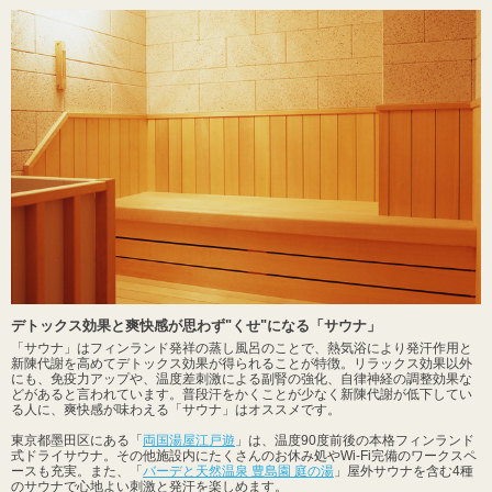
デトックス効果と爽快感が思わず"くせ"になる「サウナ」
「サウナ」はフィンランド発祥の蒸し風呂のことで、熱気浴により発汗作用と
新陳代謝を高めてデトックス効果が得られることが特徴。リラックス効果以外
にも、免疫力アップや、温度差刺激による副腎の強化、自律神経の調整効果な
どがあると言われています。普段汗をかくことが少なく新陳代謝が低下してい
る人に、爽快感が味わえる「サウナ」はオススメです。
東京都墨田区にある「
両国湯屋江戸遊
」は、温度90度前後の本格フィンランド
式ドライサウナ。その他施設内にたくさんのお休み処やWi-Fi完備のワークスペ
ースも充実。また、「
バーデと天然温泉 豊島園 庭の湯
」屋外サウナを含む4種
のサウナで心地よい刺激と発汗を楽しめます。