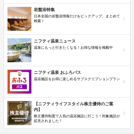
岩盤浴特集
日本全国の岩盤浴情報だけをピックアップ。まとめて
検索！
ニフティ温泉ニュース
温泉にもっと行きたくなる！お得な情報を掲載中
ニフティ温泉 おふろパス
温浴施設をお得に楽しめるサブスクリプションプラン
【ニフティライフスタイル株主優待のご案
内】
株主優待制度で人気の温浴施設に行こう！対象施設が
拡充されました！