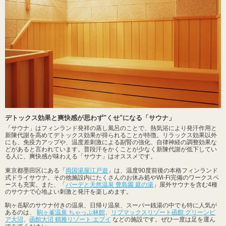
デトックス効果と爽快感が思わず"くせ"になる「サウナ」
「サウナ」はフィンランド発祥の蒸し風呂のことで、熱気浴により発汗作用と
新陳代謝を高めてデトックス効果が得られることが特徴。リラックス効果以外
にも、免疫力アップや、温度差刺激による副腎の強化、自律神経の調整効果な
どがあると言われています。普段汗をかくことが少なく新陳代謝が低下してい
る人に、爽快感が味わえる「サウナ」はオススメです。
東京都墨田区にある「
両国湯屋江戸遊
」は、温度90度前後の本格フィンランド
式ドライサウナ。その他施設内にたくさんのお休み処やWi-Fi完備のワークスペ
ースも充実。また、「
バーデと天然温泉 豊島園 庭の湯
」屋外サウナを含む4種
のサウナで心地よい刺激と発汗を楽しめます。
駒ヶ岳駅のサウナ付きの温泉、日帰り温泉、スーパー銭湯の中でも特に人気が
あるのは、
駒ヶ峯温泉 ちゃっぷ林館
、
リブマックスリゾート函館 グリーンピ
ア大沼
、
函館大沼 鶴雅リゾート エプイ
などの施設です。ぜひ一度は足を運ん