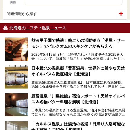
男性
関連情報から探す
北海道のニフティ温泉ニュース
熱波甲子園で熱演！熱ごりの活動拠点「湯屋・サー
モン」でバルクオムのスキンケアがもらえる
2025年5月19日（月）に開催された「熱波甲子園2025春大
会」において、熱波師「熱ごり」が4冠を達成しました！
このたび、バルクオム賞の受賞を記念して、熱ごりさんの活
動拠点である北海道の銭湯「湯屋・サーモン」にて、メンズ
日本最北の温泉郷「豊富温泉」世界的に希少な天然
スキンケアブランド バルクオムの「ONE DAY KIT」を数量
オイルバスを徹底紹介【北海道】
限定でプレゼントいたします。
老若男女問わず、多くの方にご体験いただける製品ですの
豊富温泉(北海道天塩郡豊富町)は、日本最北にある温泉郷。
で、ぜひお試しください。※6月13日配布開始、なくなり次
温泉に石油成分を含有することで知られており、世界的にも
第終了
大変希少な泉質です。また、油分が乾癬やアトピー性皮膚炎
に特効があると言われ、遠隔地ながらも全国から湯治・療養
───
豊富温泉「川島旅館」宿泊レポート！天然オイルバ
目的で多くの人々が訪れます。
提供元：株式会社バルクオム【PR】
ス＆名物バター料理を満喫【北海道】
この記事は株式会社バルクオム商品のPR記事です。
今回、四半世紀以上に渡り全国の温泉を巡り続ける筆者が現
日本最北の温泉郷とされる豊富温泉。油分を含む特殊な泉質
地体験し、独自の視点で豊富温泉の“天然オイルバス”をレポ
で知られ、遠隔地ながらも全国から多くの湯治客や温泉ファ
ート。温泉地概要や日帰り入浴施設をはじめ、宿泊施設・ア
ンが訪れる地です。
クセスまで徹底紹介します！
「カルルス温泉」は湯治の名湯！日帰り入浴可能な
「川島旅館」は、豊富温泉の開湯当初から営業する老舗旅
全３施設もご紹介【北海道】