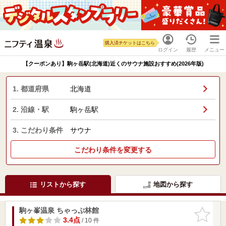
購入済チケットはこちら
ログイン
履歴
メニュー
【クーポンあり】駒ヶ岳駅(北海道)近くのサウナ施設おすすめ(2026年版)
1. 都道府県
北海道
2. 沿線・駅
駒ヶ岳駅
3. こだわり条件
サウナ
こだわり条件を変更する
リストから探す
地図から探す
駒ヶ峯温泉 ちゃっぷ林館
お気に入
りに追加
3.4点
/ 10 件