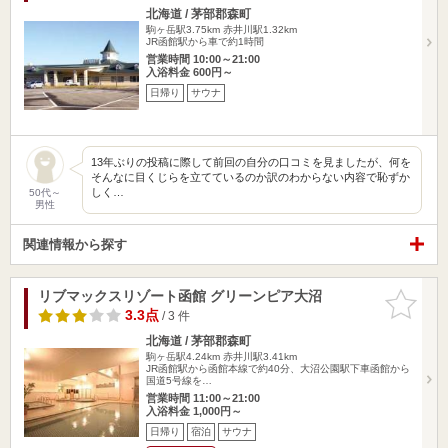
北海道 / 茅部郡森町
駒ヶ岳駅3.75km
赤井川駅1.32km
JR函館駅から車で約1時間
営業時間 10:00～21:00
入浴料金 600円～
日帰り
サウナ
13年ぶりの投稿に際して前回の自分の口コミを見ましたが、何を
そんなに目くじらを立てているのか訳のわからない内容で恥ずか
しく…
50代～
男性
関連情報から探す
リブマックスリゾート函館 グリーンピア大沼
お気に入
りに追加
3.3点
/ 3 件
北海道 / 茅部郡森町
駒ヶ岳駅4.24km
赤井川駅3.41km
JR函館駅から函館本線で約40分、大沼公園駅下車函館から
国道5号線を…
営業時間 11:00～21:00
入浴料金 1,000円～
日帰り
宿泊
サウナ