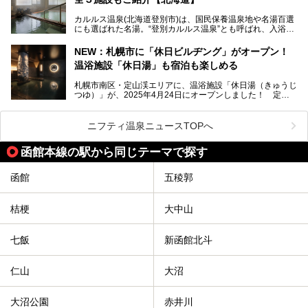
館。とりわけ温泉の良さと名物のバター料理に定評があり、
口コミの評判も非常に高い宿。今回は筆者自ら宿泊し、自慢
カルルス温泉(北海道登別市)は、国民保養温泉地や名湯百選
の温泉や料理をはじめ、パブリックスペース・客室など宿の
にも選ばれた名湯。“登別カルルス温泉”とも呼ばれ、入浴剤
全貌を徹底的にご紹介します！
としてその名を聞いたことがある方も多いでしょう。観光色
豊かな登別温泉とは対照的な存在で、今も湯治場的な要素が
NEW：札幌市に「休日ビルヂング」がオープン！
残る閑静な温泉地です。
温浴施設「休日湯」も宿泊も楽しめる
今回、四半世紀以上に渡り全国の温泉を巡り続ける筆者が現
札幌市南区・定山渓エリアに、温浴施設「休日湯（きゅうじ
地体験し、カルルス温泉をご紹介。温泉地の概要や泉質解説
つゆ）」が、2025年4月24日にオープンしました！ 定山
をはじめ、日帰り入浴可能な全３施設の紹介・周辺観光・ア
渓の新たなランドマーク「休日ビルヂング」として誕生した
クセスまで徹底紹介します！
この施設は、温泉・サウナの「休日湯」・ラウンジの「THE
LOUNGE DAYOF」・グルメ「休日洋麺店」・ホテル「エク
ニフティ温泉ニュースTOPへ
スクラメーションホテル」で構成された、まさに大人の癒し
空間。
函館本線の駅から同じテーマで探す
今回は、そんな「休日ビルヂング」の魅力を5つのポイント
からご紹介します。
函館
五稜郭
桔梗
大中山
七飯
新函館北斗
仁山
大沼
大沼公園
赤井川