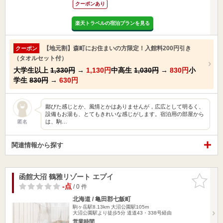
クーポンあり
楽天トラベルの宿泊プランを見る
【地元割】森町にお住まいの方限定！入館料200円引き
クーポン
（タオルセット付）
大学生以上
1,330円
→
1,130円
中高生
1,030円
→
830円
小
学生
830円
→
630円
鄙びた感じとか、風情とかはありませんが，広広として明るく、
設備もお湯も、とてもきれいな感じがします。宿泊用の部屋から
は、駒…
匿名
関連情報から探す
函館大沼 鶴雅リゾート エプイ
お気に入
りに追加
-点
/ 0 件
北海道 / 亀田郡七飯町
駒ヶ岳駅8.13km
大沼公園駅105m
大沼公園駅より徒歩5分 道道43・338号経由
営業時間