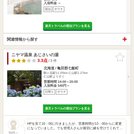
入浴料金 ～
宿泊
サウナ
楽天トラベルの宿泊プランを見る
関連情報から探す
ニヤマ温泉 あじさいの湯
お気に入
りに追加
3.3点
/ 3 件
北海道 / 亀田郡七飯町
駒ヶ岳駅11.05km
仁山駅1.27km
仁山駅よりすぐ
営業時間 14:00～20:00
入浴料金 540円～
日帰り
サウナ
楽天トラベルの宿泊プランを見る
HPを見て10：00に行きましたが、営業時間が13：00からに変更
になっていました。でも管理人さんが親切に鍵を空けてくれて…
50代～