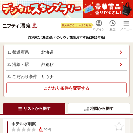
購入済チケットはこちら
ログイン
履歴
メニュー
然別駅(北海道)近くのサウナ施設おすすめ(2026年版)
1. 都道府県
北海道
2. 沿線・駅
然別駅
3. こだわり条件
サウナ
こだわり条件を変更する
リストから探す
地図から探す
ホテル水明閣
お気に入
りに追加
-点
/ 0 件