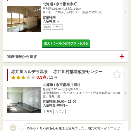
北海道 / 余市郡余市町
然別駅5.51km
仁木駅1.55km
余市駅・仁木駅から約3.5km（徒歩で約40分）
営業時間
入浴料金 ～
宿泊
サウナ
楽天トラベルの宿泊プランを見る
関連情報から探す
赤井川カルデラ温泉 赤井川村構造改善センター
お気に入
りに追加
3.3点
/ 12 件
北海道 / 余市郡赤井川村
然別駅7.85km
仁木駅8.80km
JR余市駅から中央バスキロロリゾート行きか都行きで約30
分、赤井川農…
営業時間 10:00～21:00
入浴料金 400円～
日帰り
サウナ
めちゃくちゃ身も心も暖まる温泉でした。地元の方々がくつろげ