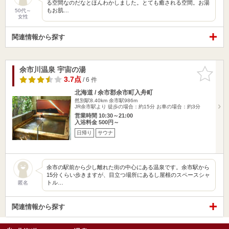
る空間なのだなとほんわかしました。とても癒される空間。お湯
もお肌…
50代～
女性
関連情報から探す
余市川温泉 宇宙の湯
お気に入
りに追加
3.7点
/ 6 件
北海道 / 余市郡余市町入舟町
然別駅8.40km
余市駅986m
JR余市駅より 徒歩の場合：約15分 お車の場合：約3分
営業時間 10:30～21:00
入浴料金 500円～
日帰り
サウナ
余市の駅前から少し離れた街の中心にある温泉です。余市駅から
15分くらい歩きますが、目立つ場所にあるし屋根のスペースシャ
トル…
匿名
関連情報から探す