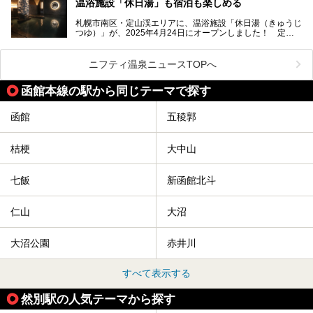
温浴施設「休日湯」も宿泊も楽しめる
今回、四半世紀以上に渡り全国の温泉を巡り続ける筆者が現
札幌市南区・定山渓エリアに、温浴施設「休日湯（きゅうじ
地体験し、カルルス温泉をご紹介。温泉地の概要や泉質解説
つゆ）」が、2025年4月24日にオープンしました！ 定山
をはじめ、日帰り入浴可能な全３施設の紹介・周辺観光・ア
渓の新たなランドマーク「休日ビルヂング」として誕生した
クセスまで徹底紹介します！
この施設は、温泉・サウナの「休日湯」・ラウンジの「THE
LOUNGE DAYOF」・グルメ「休日洋麺店」・ホテル「エク
ニフティ温泉ニュースTOPへ
スクラメーションホテル」で構成された、まさに大人の癒し
空間。
函館本線の駅から同じテーマで探す
今回は、そんな「休日ビルヂング」の魅力を5つのポイント
からご紹介します。
函館
五稜郭
桔梗
大中山
七飯
新函館北斗
仁山
大沼
大沼公園
赤井川
すべて表示する
然別駅の人気テーマから探す