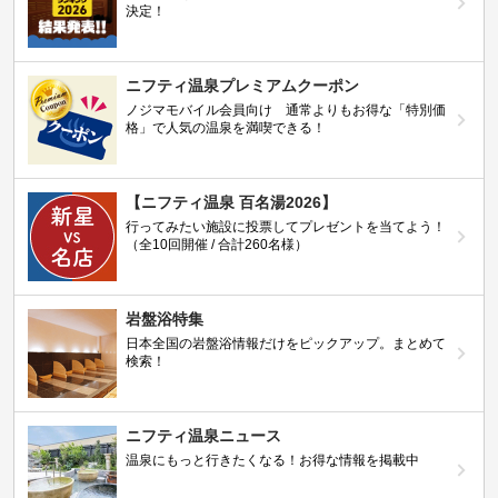
決定！
ニフティ温泉プレミアムクーポン
ノジマモバイル会員向け 通常よりもお得な「特別価
格」で人気の温泉を満喫できる！
【ニフティ温泉 百名湯2026】
行ってみたい施設に投票してプレゼントを当てよう！
（全10回開催 / 合計260名様）
岩盤浴特集
日本全国の岩盤浴情報だけをピックアップ。まとめて
検索！
ニフティ温泉ニュース
温泉にもっと行きたくなる！お得な情報を掲載中