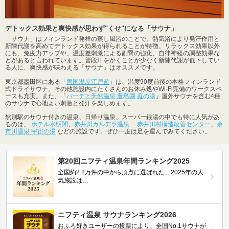
デトックス効果と爽快感が思わず"くせ"になる「サウナ」
「サウナ」はフィンランド発祥の蒸し風呂のことで、熱気浴により発汗作用と
新陳代謝を高めてデトックス効果が得られることが特徴。リラックス効果以外
にも、免疫力アップや、温度差刺激による副腎の強化、自律神経の調整効果な
どがあると言われています。普段汗をかくことが少なく新陳代謝が低下してい
る人に、爽快感が味わえる「サウナ」はオススメです。
東京都墨田区にある「
両国湯屋江戸遊
」は、温度90度前後の本格フィンランド
式ドライサウナ。その他施設内にたくさんのお休み処やWi-Fi完備のワークスペ
ースも充実。また、「
バーデと天然温泉 豊島園 庭の湯
」屋外サウナを含む4種
のサウナで心地よい刺激と発汗を楽しめます。
然別駅のサウナ付きの温泉、日帰り温泉、スーパー銭湯の中でも特に人気があ
るのは、
ホテル水明閣
、
赤井川カルデラ温泉 赤井川村構造改善センター
、
余
市川温泉 宇宙の湯
などの施設です。ぜひ一度は足を運んでみてください。
第20回ニフティ温泉年間ランキング2025
全国約2.2万件の中から頂点に選ばれた、2025年の人
気施設は…
ニフティ温泉 サウナランキング2026
おふろ好きユーザーの投票により、全国No.1サウナが