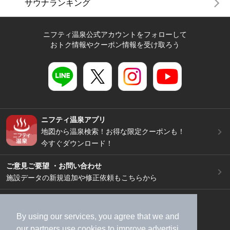
サウナランキング
ニフティ温泉公式アカウントをフォローして
おトク情報やクーポン情報を受け取ろう
ニフティ温泉アプリ
地図から温泉検索！お得な限定クーポンも！
今すぐダウンロード！
ご意見ご要望 ・お問い合わせ
施設データの新規追加や修正依頼もこちらから
スマートフォン
/
PC
加盟店募集（資料請求）
広告出稿のご案内
By using our services, you agree that we and
our
partners
use cookies to improve advertisi
利用規約
ライフスタイルMEMBERS+規約