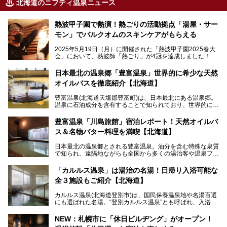
北海道のニフティ温泉ニュース
熱波甲子園で熱演！熱ごりの活動拠点「湯屋・サー
モン」でバルクオムのスキンケアがもらえる
2025年5月19日（月）に開催された「熱波甲子園2025春大
会」において、熱波師「熱ごり」が4冠を達成しました！
このたび、バルクオム賞の受賞を記念して、熱ごりさんの活
動拠点である北海道の銭湯「湯屋・サーモン」にて、メンズ
日本最北の温泉郷「豊富温泉」世界的に希少な天然
スキンケアブランド バルクオムの「ONE DAY KIT」を数量
オイルバスを徹底紹介【北海道】
限定でプレゼントいたします。
老若男女問わず、多くの方にご体験いただける製品ですの
豊富温泉(北海道天塩郡豊富町)は、日本最北にある温泉郷。
で、ぜひお試しください。※6月13日配布開始、なくなり次
温泉に石油成分を含有することで知られており、世界的にも
第終了
大変希少な泉質です。また、油分が乾癬やアトピー性皮膚炎
に特効があると言われ、遠隔地ながらも全国から湯治・療養
───
豊富温泉「川島旅館」宿泊レポート！天然オイルバ
目的で多くの人々が訪れます。
提供元：株式会社バルクオム【PR】
ス＆名物バター料理を満喫【北海道】
この記事は株式会社バルクオム商品のPR記事です。
今回、四半世紀以上に渡り全国の温泉を巡り続ける筆者が現
日本最北の温泉郷とされる豊富温泉。油分を含む特殊な泉質
地体験し、独自の視点で豊富温泉の“天然オイルバス”をレポ
で知られ、遠隔地ながらも全国から多くの湯治客や温泉ファ
ート。温泉地概要や日帰り入浴施設をはじめ、宿泊施設・ア
ンが訪れる地です。
クセスまで徹底紹介します！
「カルルス温泉」は湯治の名湯！日帰り入浴可能な
「川島旅館」は、豊富温泉の開湯当初から営業する老舗旅
全３施設もご紹介【北海道】
館。とりわけ温泉の良さと名物のバター料理に定評があり、
口コミの評判も非常に高い宿。今回は筆者自ら宿泊し、自慢
カルルス温泉(北海道登別市)は、国民保養温泉地や名湯百選
の温泉や料理をはじめ、パブリックスペース・客室など宿の
にも選ばれた名湯。“登別カルルス温泉”とも呼ばれ、入浴剤
全貌を徹底的にご紹介します！
としてその名を聞いたことがある方も多いでしょう。観光色
豊かな登別温泉とは対照的な存在で、今も湯治場的な要素が
NEW：札幌市に「休日ビルヂング」がオープン！
残る閑静な温泉地です。