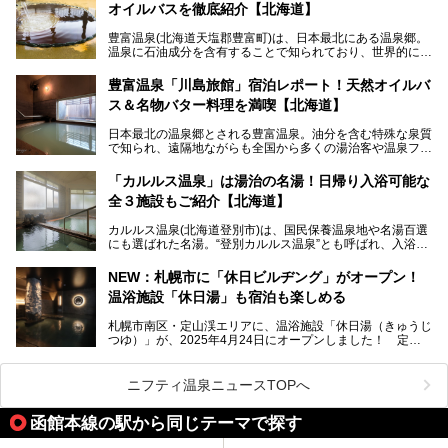
オイルバスを徹底紹介【北海道】
限定でプレゼントいたします。
老若男女問わず、多くの方にご体験いただける製品ですの
豊富温泉(北海道天塩郡豊富町)は、日本最北にある温泉郷。
で、ぜひお試しください。※6月13日配布開始、なくなり次
温泉に石油成分を含有することで知られており、世界的にも
第終了
大変希少な泉質です。また、油分が乾癬やアトピー性皮膚炎
に特効があると言われ、遠隔地ながらも全国から湯治・療養
───
豊富温泉「川島旅館」宿泊レポート！天然オイルバ
目的で多くの人々が訪れます。
提供元：株式会社バルクオム【PR】
ス＆名物バター料理を満喫【北海道】
この記事は株式会社バルクオム商品のPR記事です。
今回、四半世紀以上に渡り全国の温泉を巡り続ける筆者が現
日本最北の温泉郷とされる豊富温泉。油分を含む特殊な泉質
地体験し、独自の視点で豊富温泉の“天然オイルバス”をレポ
で知られ、遠隔地ながらも全国から多くの湯治客や温泉ファ
ート。温泉地概要や日帰り入浴施設をはじめ、宿泊施設・ア
ンが訪れる地です。
クセスまで徹底紹介します！
「カルルス温泉」は湯治の名湯！日帰り入浴可能な
「川島旅館」は、豊富温泉の開湯当初から営業する老舗旅
全３施設もご紹介【北海道】
館。とりわけ温泉の良さと名物のバター料理に定評があり、
口コミの評判も非常に高い宿。今回は筆者自ら宿泊し、自慢
カルルス温泉(北海道登別市)は、国民保養温泉地や名湯百選
の温泉や料理をはじめ、パブリックスペース・客室など宿の
にも選ばれた名湯。“登別カルルス温泉”とも呼ばれ、入浴剤
全貌を徹底的にご紹介します！
としてその名を聞いたことがある方も多いでしょう。観光色
豊かな登別温泉とは対照的な存在で、今も湯治場的な要素が
NEW：札幌市に「休日ビルヂング」がオープン！
残る閑静な温泉地です。
温浴施設「休日湯」も宿泊も楽しめる
今回、四半世紀以上に渡り全国の温泉を巡り続ける筆者が現
札幌市南区・定山渓エリアに、温浴施設「休日湯（きゅうじ
地体験し、カルルス温泉をご紹介。温泉地の概要や泉質解説
つゆ）」が、2025年4月24日にオープンしました！ 定山
をはじめ、日帰り入浴可能な全３施設の紹介・周辺観光・ア
渓の新たなランドマーク「休日ビルヂング」として誕生した
クセスまで徹底紹介します！
この施設は、温泉・サウナの「休日湯」・ラウンジの「THE
LOUNGE DAYOF」・グルメ「休日洋麺店」・ホテル「エク
ニフティ温泉ニュースTOPへ
スクラメーションホテル」で構成された、まさに大人の癒し
空間。
函館本線の駅から同じテーマで探す
今回は、そんな「休日ビルヂング」の魅力を5つのポイント