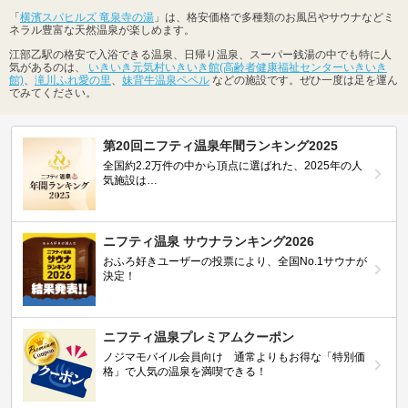
「
横濱スパヒルズ 竜泉寺の湯
」は、格安価格で多種類のお風呂やサウナなどミ
ネラル豊富な天然温泉が楽しめます。
江部乙駅の格安で入浴できる温泉、日帰り温泉、スーパー銭湯の中でも特に人
気があるのは、
いきいき元気村いきいき館(高齢者健康福祉センターいきいき
館)
、
滝川ふれ愛の里
、
妹背牛温泉ペペル
などの施設です。ぜひ一度は足を運ん
でみてください。
第20回ニフティ温泉年間ランキング2025
全国約2.2万件の中から頂点に選ばれた、2025年の人
気施設は…
ニフティ温泉 サウナランキング2026
おふろ好きユーザーの投票により、全国No.1サウナが
決定！
ニフティ温泉プレミアムクーポン
ノジマモバイル会員向け 通常よりもお得な「特別価
格」で人気の温泉を満喫できる！