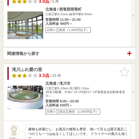
3.0点
/ 1 件
北海道 / 雨竜郡雨竜町
江部乙駅4.51km
妹背牛駅8.60km
営業時間 11:00～21:00
入浴料金 400円～
日帰り
格安（1,000円以下）
関連情報から探す
滝川ふれ愛の里
お気に入
りに追加
3.3点
/ 15 件
北海道 / 滝川市
江部乙駅6.03km
滝川駅3.12km
JR滝川駅横、中央ﾊﾞｽﾀｰﾐﾅﾙ直行ﾊﾞｽが発着道央自動車道滝
川⇔…
営業時間 8:00～22:00
入浴料金 630円～
日帰り
宿泊
格安（1,000円以下）
建物も綺麗だし、お風呂の種類も豊富、強いて言えば露天風呂二
つのうち一つはぬるくしてほしいです。 ドライヤーの風力も強く
て…
50代～