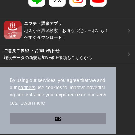
ニフティ温泉アプリ
地図から温泉検索！お得な限定クーポンも！
今すぐダウンロード！
ご意見ご要望 ・お問い合わせ
施設データの新規追加や修正依頼もこちらから
スマートフォン
/
PC
加盟店募集（資料請求）
広告出稿のご案内
By using our services, you agree that we and
our
partners
use cookies to improve advertisi
利用規約
ライフスタイルMEMBERS+規約
ng and enhance your experience on our servi
特定商取引法に基づく表記
ヘルプ
採用情報
ces.
Learn more
運営会社
個人情報保護ポリシー
©NIFTY Lifestyle Co., Ltd.
OK