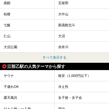
からご紹介します。
函館
五稜郭
桔梗
大中山
七飯
新函館北斗
仁山
大沼
大沼公園
赤井川
すべて表示する
江部乙駅の人気テーマから探す
サウナ
格安（1,000円以下）
子連れOK
冷え性
露天風呂
女子旅・女子会
ひとり旅・一人旅
宿泊