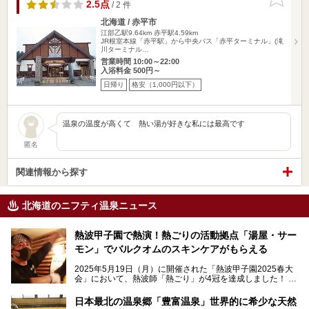
りに追加
2.5点
/ 2 件
北海道 / 赤平市
江部乙駅9.64km
赤平駅4.59km
JR根室本線「赤平駅」から中央バス「赤平ターミナル」(滝
川ターミナル…
営業時間 10:00～22:00
入浴料金 500円～
日帰り
格安（1,000円以下）
温泉の温度が高くて 熱い湯が好きな私には最高です
匿名
関連情報から探す
北海道のニフティ温泉ニュース
熱波甲子園で熱演！熱ごりの活動拠点「湯屋・サー
モン」でバルクオムのスキンケアがもらえる
2025年5月19日（月）に開催された「熱波甲子園2025春大
会」において、熱波師「熱ごり」が4冠を達成しました！
このたび、バルクオム賞の受賞を記念して、熱ごりさんの活
動拠点である北海道の銭湯「湯屋・サーモン」にて、メンズ
日本最北の温泉郷「豊富温泉」世界的に希少な天然
スキンケアブランド バルクオムの「ONE DAY KIT」を数量