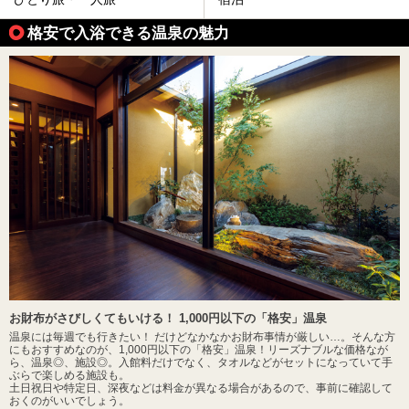
格安で入浴できる温泉の魅力
お財布がさびしくてもいける！ 1,000円以下の「格安」温泉
温泉には毎週でも行きたい！ だけどなかなかお財布事情が厳しい…。そんな方
にもおすすめなのが、1,000円以下の「格安」温泉！リーズナブルな価格なが
ら、温泉◎、施設◎。入館料だけでなく、タオルなどがセットになっていて手
ぶらで楽しめる施設も。
土日祝日や特定日、深夜などは料金が異なる場合があるので、事前に確認して
おくのがいいでしょう。