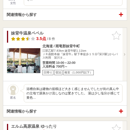
女性
関連情報から探す
妹背牛温泉ペペル
お気に入
りに追加
3.5点
/ 8 件
北海道 / 雨竜郡妹背牛町
江部乙駅7.83km
妹背牛駅1.11km
ＪＲ函館本線『妹背牛』駅下車徒歩１５分｢深川駅｣からバ
ス利用 深川タ…
営業時間 10:00～22:00
入浴料金 700円～
日帰り
宿泊
格安（1,000円以下）
浴槽自体は建物の規模ほど大きく感じませんでしたが街の真ん中
の立地で源泉かけ流しなのは驚きでした。 湯は少し塩分が感じて
黄色…
匿名
関連情報から探す
エルム高原温泉 ゆったり
お気に入