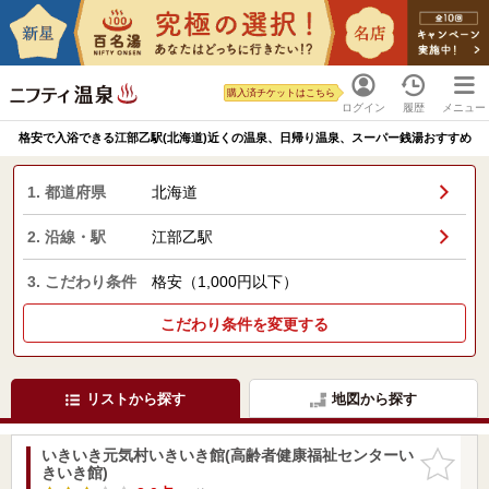
購入済チケットはこちら
ログイン
履歴
メニュー
格安で入浴できる江部乙駅(北海道)近くの温泉、日帰り温泉、スーパー銭湯おすすめ
1. 都道府県
北海道
2. 沿線・駅
江部乙駅
3. こだわり条件
格安（1,000円以下）
こだわり条件を変更する
リストから探す
地図から探す
いきいき元気村いきいき館(高齢者健康福祉センターい
お気に入
きいき館)
りに追加