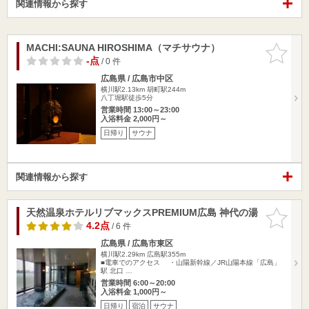
関連情報から探す
MACHI:SAUNA HIROSHIMA（マチサウナ）
お気に入
りに追加
-点
/ 0 件
広島県 / 広島市中区
横川駅2.13km
胡町駅244m
八丁堀駅徒歩5分
営業時間 13:00～23:00
入浴料金 2,000円～
日帰り
サウナ
関連情報から探す
天然温泉ホテルリブマックスPREMIUM広島 神代の湯
お気に入
りに追加
4.2点
/ 6 件
広島県 / 広島市東区
横川駅2.29km
広島駅355m
■電車でのアクセス ・山陽新幹線／JR山陽本線「広島」
駅 北口 …
営業時間 6:00～20:00
入浴料金 1,000円～
日帰り
宿泊
サウナ