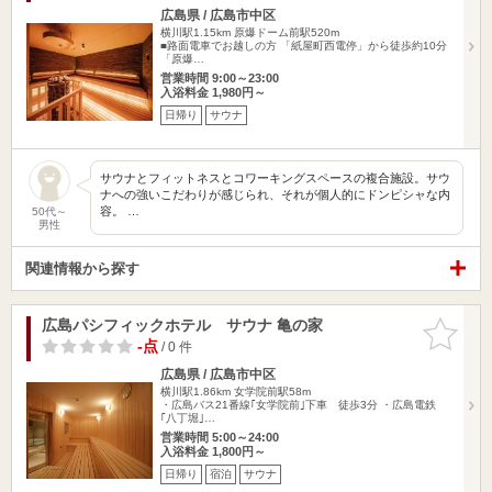
広島県 / 広島市中区
横川駅1.15km
原爆ドーム前駅520m
■路面電車でお越しの方 「紙屋町西電停」から徒歩約10分
「原爆…
営業時間 9:00～23:00
入浴料金 1,980円～
日帰り
サウナ
サウナとフィットネスとコワーキングスペースの複合施設。サウ
ナへの強いこだわりが感じられ、それが個人的にドンピシャな内
容。 …
50代～
男性
関連情報から探す
広島パシフィックホテル サウナ 亀の家
お気に入
りに追加
-点
/ 0 件
広島県 / 広島市中区
横川駅1.86km
女学院前駅58m
・広島バス21番線｢女学院前｣下車 徒歩3分 ・広島電鉄
｢八丁堀｣…
営業時間 5:00～24:00
入浴料金 1,800円～
日帰り
宿泊
サウナ