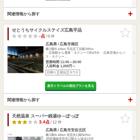
関連情報から探す
せとうちサイクルステイズ広島宇品
お気に入
りに追加
-点
/ 0 件
広島県 / 広島市南区
横川駅6.16km
宇品五丁目駅385m
・広島駅から電車・タクシーで約25分 ・広島空港からバ
ス・タクシー…
営業時間 11:00～20:00
入浴料金 1,000円～
日帰り
宿泊
サウナ
楽天トラベルの宿泊プランを見る
関連情報から探す
天然温泉 スーパー銭湯ゆ～ぽっぽ
お気に入
りに追加
3.4点
/ 12 件
広島県 / 広島市安佐北区
横川駅6.46km
安芸矢口駅805m
JR芸備線安芸矢口駅から徒歩15分