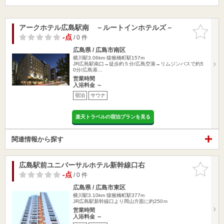
アークホテル広島駅南 －ルートインホテルズ－
お気に入
りに追加
-点
/ 0 件
広島県 / 広島市南区
横川駅3.06km
猿猴橋町駅157m
JR広島駅南口→徒歩約５分/広島空港→リムジンバスで約5
0分/広島港…
営業時間
入浴料金 ～
宿泊
サウナ
楽天トラベルの宿泊プランを見る
関連情報から探す
広島駅前ユニバーサルホテル新幹線口右
お気に入
りに追加
-点
/ 0 件
広島県 / 広島市東区
横川駅3.10km
猿猴橋町駅377m
JR広島駅新幹線口より岡山方面に約250ｍ
営業時間
入浴料金 ～