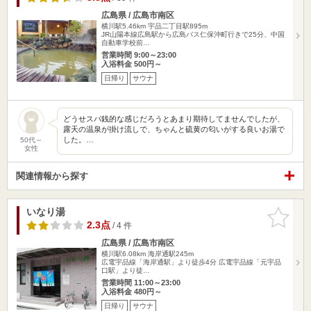
広島県 / 広島市南区
横川駅5.46km
宇品二丁目駅895m
JR山陽本線広島駅から広島バス仁保沖町行きで25分、中国
自動車学校前…
営業時間 9:00～23:00
入浴料金 500円～
日帰り
サウナ
どうせスパ銭的な感じだろうとあまり期待してませんでしたが、
露天の温泉が掛け流しで、ちゃんと硫黄の匂いがする良いお湯で
した。…
50代～
女性
関連情報から探す
いなり湯
お気に入
りに追加
2.3点
/ 4 件
広島県 / 広島市南区
横川駅6.08km
海岸通駅245m
広電宇品線「海岸通駅」より徒歩4分 広電宇品線「元宇品
口駅」より徒…
営業時間 11:00～23:00
入浴料金 480円～
日帰り
サウナ