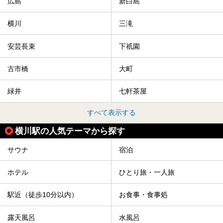
広島
新白島
横川
三滝
安芸長束
下祇園
古市橋
大町
緑井
七軒茶屋
すべて表示する
横川駅の人気テーマから探す
サウナ
宿泊
ホテル
ひとり旅・一人旅
駅近（徒歩10分以内）
お食事・食事処
露天風呂
水風呂