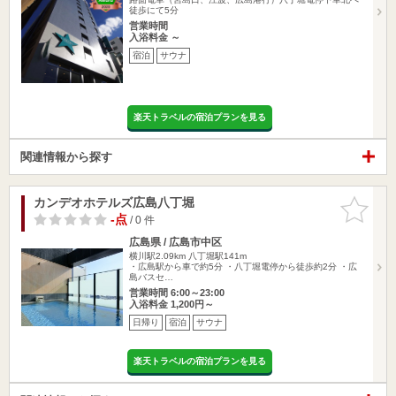
徒歩にて5分
営業時間
入浴料金 ～
宿泊
サウナ
楽天トラベルの宿泊プランを見る
関連情報から探す
カンデオホテルズ広島八丁堀
お気に入
りに追加
-点
/ 0 件
広島県 / 広島市中区
横川駅2.09km
八丁堀駅141m
・広島駅から車で約5分 ・八丁堀電停から徒歩約2分 ・広
島バスセ…
営業時間 6:00～23:00
入浴料金 1,200円～
日帰り
宿泊
サウナ
楽天トラベルの宿泊プランを見る