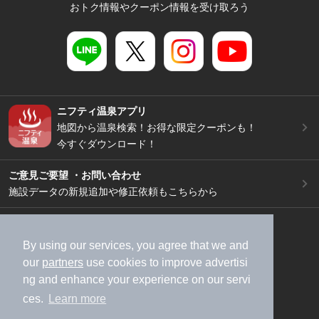
おトク情報やクーポン情報を受け取ろう
ニフティ温泉アプリ
地図から温泉検索！お得な限定クーポンも！
今すぐダウンロード！
ご意見ご要望 ・お問い合わせ
施設データの新規追加や修正依頼もこちらから
スマートフォン
/
PC
加盟店募集（資料請求）
広告出稿のご案内
By using our services, you agree that we and
our
partners
use cookies to improve advertisi
利用規約
ライフスタイルMEMBERS+規約
ng and enhance your experience on our servi
特定商取引法に基づく表記
ヘルプ
採用情報
ces.
Learn more
運営会社
個人情報保護ポリシー