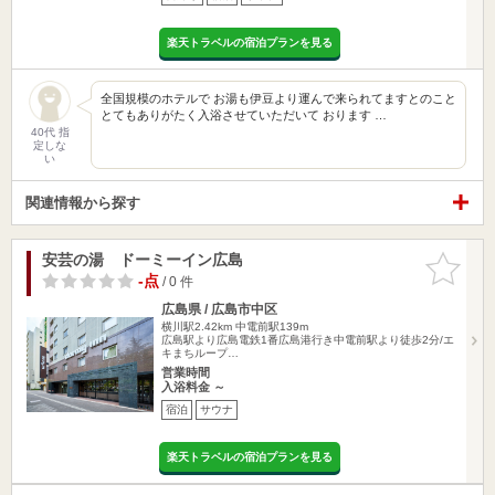
楽天トラベルの宿泊プランを見る
全国規模のホテルで お湯も伊豆より運んで来られてますとのこと
とてもありがたく入浴させていただいて おります …
40代 指
定しな
い
関連情報から探す
安芸の湯 ドーミーイン広島
お気に入
りに追加
-点
/ 0 件
広島県 / 広島市中区
横川駅2.42km
中電前駅139m
広島駅より広島電鉄1番広島港行き中電前駅より徒歩2分/エ
キまちループ…
営業時間
入浴料金 ～
宿泊
サウナ
楽天トラベルの宿泊プランを見る