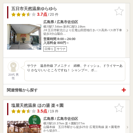
五日市天然温泉ゆらゆら
お気に入
りに追加
3.7点
/ 20 件
広島県 / 広島市佐伯区
横川駅7.54km
新井口駅3.19km
JＲ五日市駅北口より広電山田団地行きバス高井バス停下車
徒歩3分山陽自…
営業時間 8:00～24:00
入浴料金 800円～
日帰り
サウナ
サウナ 遠赤外線 アメニティ 綿棒、ティッシュ、ドライヤーあ
り かなりいいところですね！ シャンプー、ボ…
20代 男
性
関連情報から探す
塩屋天然温泉 ほの湯 楽々園
お気に入
りに追加
3.5点
/ 19 件
広島県 / 広島市佐伯区
横川駅10.37km
楽々園駅377m
山陽本線 五日市駅から徒歩25分 広電宮島線 楽々園電停
から徒歩5…