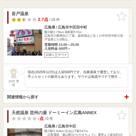
音戸温泉
お気に入
りに追加
2.7点
/ 19 件
広島県 / 広島市中区田中町
横川駅2.76km
胡町駅570m
広島市の繁華街八丁堀、薬研堀ほど近くの中区田中町の音
戸温泉ビル2階山…
営業時間 13:00～25:00
入浴料金 500円～
日帰り
サウナ
現在(2025年12月)は入浴500円です。自家源泉で運営しており、
手ぶらセットの販売もあります。サウナは低温サウナで熱す…
20代 男
性
関連情報から探す
天然温泉 芸州の湯 ドーミーイン広島ANNEX
お気に入
りに追加
-点
/ 0 件
広島県 / 広島市中区
横川駅2.83km
比治山下駅547m
・広島電鉄「銀山町(かなやまちょう)」電停より徒歩約10