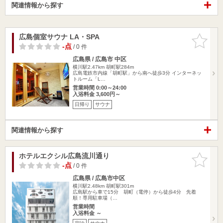
関連情報から探す
広島個室サウナ LA・SPA
お気に入
りに追加
-点
/ 0 件
広島県 / 広島市 中区
横川駅2.47km
胡町駅284m
広島電鉄市内線「胡町駅」から南へ徒歩3分 インターネッ
トルーム「L…
営業時間 0:00～24:00
入浴料金 3,600円～
日帰り
サウナ
関連情報から探す
ホテルエクシル広島流川通り
お気に入
りに追加
-点
/ 0 件
広島県 / 広島市中区
横川駅2.48km
胡町駅301m
広島駅から車で15分 胡町（電停）から徒歩4分 先着
順！専用駐車場（…
営業時間
入浴料金 ～