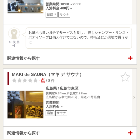
営業時間 10:00～25:00
入浴料金 480円～
日帰り
サウナ
お風呂も良い具合でサービスも良し。 但しシャンプー・リンス・
ボディソープは備え付けではないので、持ち込むか現地で買うか
に…
40代 男
性
関連情報から探す
MAKI de SAUNA（マキ デ サウナ）
お気に入
りに追加
-点
/ 0 件
広島県 / 広島市東区
横川駅6.84km
戸坂駅2.97km
広島駅から車で約20分。県道70号経由
営業時間
入浴料金 ～
宿泊
サウナ
関連情報から探す