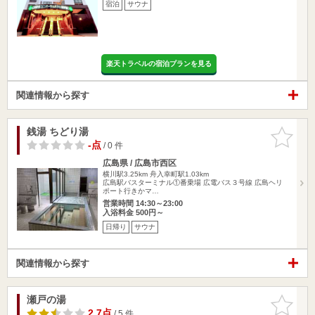
宿泊
サウナ
楽天トラベルの宿泊プランを見る
関連情報から探す
銭湯 ちどり湯
お気に入
りに追加
-点
/ 0 件
広島県 / 広島市西区
横川駅3.25km
舟入幸町駅1.03km
広島駅バスターミナル①番乗場 広電バス３号線 広島ヘリ
ポート行きかマ…
営業時間 14:30～23:00
入浴料金 500円～
日帰り
サウナ
関連情報から探す
瀬戸の湯
お気に入
りに追加
2.7点
/ 5 件