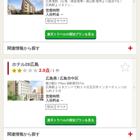
広島電鉄（広電・路面電車）銀山町電停より徒歩7分／
広島駅よりタクシ…
営業時間
入浴料金 ～
宿泊
サウナ
楽天トラベルの宿泊プランを見る
関連情報から探す
ホテル28広島
お気に入
りに追加
2.0点
/ 1 件
広島県 / 広島市中区
横川駅2.70km
胡町駅557m
広島駅よりタクシーで約１０分五日市インターチェンジか
ら約２５分
営業時間
入浴料金 ～
宿泊
サウナ
楽天トラベルの宿泊プランを見る
関連情報から探す