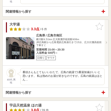
性
関連情報から探す
大学湯
お気に入
りに追加
3.3点
/ 6 件
広島県 / 広島市南区
横川駅4.51km
広大附属学校前駅408m
JR広島駅から広島電鉄広島港行きで15分、広大付属高校前
下車すぐ
営業時間 15:00～20:30
入浴料金 500円～
日帰り
サウナ
番頭さんもとてもいいかたで、広島の銭湯で1番湯加減がいいと
思います。 私は熱めのお湯が好きなのですが。広島の銭湯はほと
ん…
40代 男
性
関連情報から探す
宇品天然温泉 ほの湯
お気に入
りに追加
3.8点
/ 39 件