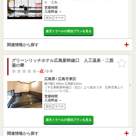
分 ・広島…
営業時間
入浴料金 ～
宿泊
サウナ
楽天トラベルの宿泊プランを見る
関連情報から探す
グリーンリッチホテル広島新幹線口 人工温泉・二股
お気に入
湯の華
りに追加
-点
/ 0 件
広島県 / 広島市東区
横川駅2.95km
広島駅320m
ＪＲ広島駅新幹線口（北口）より徒歩２分 広島空港より
リムジンバスで広…
営業時間
入浴料金 ～
宿泊
サウナ
楽天トラベルの宿泊プランを見る
関連情報から探す