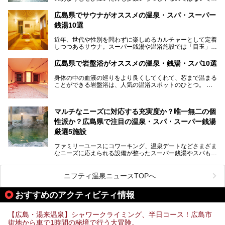
ょうか。
温泉施設も多彩です。今回は、広島県でおすすめのスーパー
あの夏のヒロシマを生きた主人公すずさんの笑顔が、今もど
銭湯をご紹介します。
広島県でサウナがオススメの温泉・スパ・スーパー
こかに輝きつづけていることをふと思い浮かべます。
銭湯10選
そんな映画の舞台となった広島県呉市を中心に、広島のおす
すめ温泉施設をご紹介します！
近年、世代や性別を問わずに楽しめるカルチャーとして定着
しつつあるサウナ。スーパー銭湯や温浴施設では「目玉」と
して積極的にアピールしているお店も数多くあります。じん
わりと身体の内部を温めて発汗を促すサウナは、リフレッシ
広島県で岩盤浴がオススメの温泉・銭湯・スパ10選
ュ効果はもちろん、代謝が高まり健康や美容にも良い影響が
期待されます。今回はそんなサウナにこだわった、広島県内
身体の中の血液の巡りをより良くしてくれて、芯まで温まる
のオススメ温泉・銭湯・スパ10ヶ所を紹介させていただき
ことができる岩盤浴は、人気の温浴スポットのひとつ。
ます。
いつもよりも疲れた時や、心身共に癒されたい時にはおすす
めの場所です。
ここでは、温泉や銭湯と一緒に岩盤浴が楽しむことができ
マルチなニーズに対応する充実度か？唯一無二の個
る、広島県でオススメの温泉・銭湯・スパをご紹介していき
ます！
性派か？広島県で注目の温泉・スパ・スーパー銭湯
厳選5施設
ファミリーユースにコワーキング、温泉デートなどさまざま
なニーズに応えられる設備が整ったスーパー銭湯やスパも、
テーマに沿った世界観や息をのむようなオーシャンビューと
いった個性が魅力の温泉も、どちらも充実している広島県。
今回は、そんな広島県にある温浴施設のなかから、筆者が
ニフティ温泉ニュースTOPへ
「一度訪ねてみたい」と気になっている魅力的な施設を5件
ピックアップして紹介します。
おすすめのアクティビティ情報
※2021/07/30時点の情報です。
【広島・湯来温泉】シャワークライミング、半日コース！広島市
街地から車で1時間の秘境で行う大冒険。