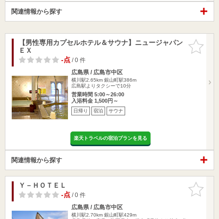
関連情報から探す
【男性専用カプセルホテル＆サウナ】ニュージャパン
お気に入
ＥＸ
りに追加
-点
/ 0 件
広島県 / 広島市中区
横川駅2.65km
銀山町駅386m
広島駅よりタクシーで10分
営業時間 5:00～26:00
入浴料金 1,500円～
日帰り
宿泊
サウナ
楽天トラベルの宿泊プランを見る
関連情報から探す
Ｙ－ＨＯＴＥＬ
お気に入
りに追加
-点
/ 0 件
広島県 / 広島市中区
横川駅2.70km
銀山町駅429m