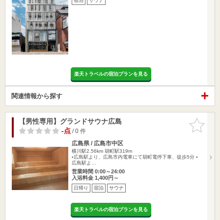
宿泊
サウナ
楽天トラベルの宿泊プランを見る
関連情報から探す
【男性専用】グランドサウナ広島
お気に入
りに追加
-点
/ 0 件
広島県 / 広島市中区
横川駅2.56km
胡町駅319m
▪︎広島駅より、広島市内電車にて胡町電停下車、徒歩5分 ▪
広島駅よ…
営業時間 0:00～24:00
入浴料金 1,400円～
日帰り
宿泊
サウナ
楽天トラベルの宿泊プランを見る