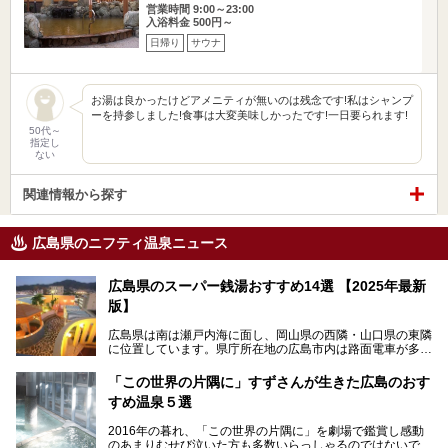
営業時間 9:00～23:00
入浴料金 500円～
日帰り
サウナ
お湯は良かったけどアメニティが無いのは残念です!私はシャンプ
ーを持参しました!食事は大変美味しかったです!一日要られます!
50代～
指定し
ない
関連情報から探す
広島県のニフティ温泉ニュース
広島県のスーパー銭湯おすすめ14選 【2025年最新
版】
広島県は南は瀬戸内海に面し、岡山県の西隣・山口県の東隣
に位置しています。県庁所在地の広島市内は路面電車が多数
走る風景でも知られています。
厳島神社と原爆ドームの2つの世界文化遺産があり、年間を
「この世界の片隅に」すずさんが生きた広島のおす
通して多数の観光客が訪れます。工業都市として栄えた呉市
すめ温泉５選
や、坂の町・尾道市など、ゆっくり訪れたい町や観光スポッ
トがいっぱいの魅力的な県です。全国生産量1位のかきやレ
2016年の暮れ、「この世界の片隅に」を劇場で鑑賞し感動
モン、全国にファンが多い広島風お好み焼きなどのグルメも
のあまりむせび泣いた方も多数いらっしゃるのではないでし
充実。