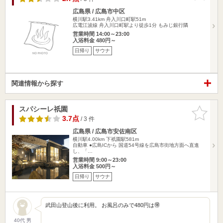
広島県 / 広島市中区
横川駅3.41km
舟入川口町駅51m
広電江波線 舟入川口町駅より徒歩1分 もみじ銀行隣
営業時間 14:00～23:00
入浴料金 480円～
日帰り
サウナ
関連情報から探す
スパシーレ祇園
お気に入
りに追加
3.7点
/ 3 件
広島県 / 広島市安佐南区
横川駅4.00km
下祇園駅581m
自動車 ●広島ICから 国道54号線を広島市街地方面へ直進
し、「…
営業時間 9:00～23:00
入浴料金 500円～
日帰り
サウナ
武田山登山後に利用。 お風呂のみで480円は🉐
40代 男