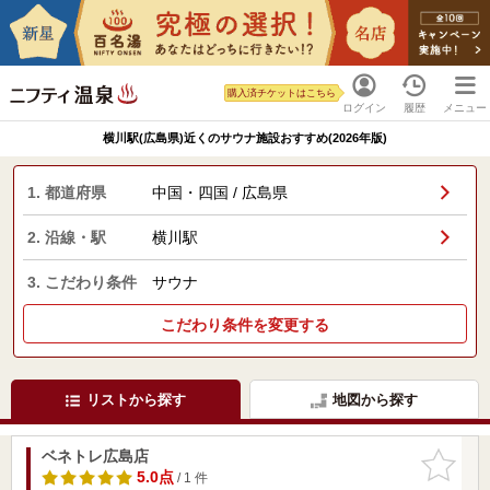
購入済チケットはこちら
ログイン
履歴
メニュー
横川駅(広島県)近くのサウナ施設おすすめ(2026年版)
1. 都道府県
中国・四国 / 広島県
2. 沿線・駅
横川駅
3. こだわり条件
サウナ
こだわり条件を変更する
リストから探す
地図から探す
ベネトレ広島店
お気に入
りに追加
5.0点
/ 1 件