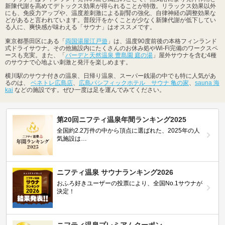
新陳代謝を高めてデトックス効果が得られることが特徴。リラックス効果以外
にも、免疫力アップや、温度差刺激による副腎の強化、自律神経の調整効果な
どがあると言われています。普段汗をかくことが少なく新陳代謝が低下してい
る人に、爽快感が味わえる「サウナ」はオススメです。
東京都墨田区にある「
両国湯屋江戸遊
」は、温度90度前後の本格フィンランド
式ドライサウナ。その他施設内にたくさんのお休み処やWi-Fi完備のワークスペ
ースも充実。また、「
バーデと天然温泉 豊島園 庭の湯
」屋外サウナを含む4種
のサウナで心地よい刺激と発汗を楽しめます。
横川駅のサウナ付きの温泉、日帰り温泉、スーパー銭湯の中でも特に人気があ
るのは、
ベネトレ広島店
、
広島パシフィックホテル サウナ 亀の家
、
sauna 海
kai
などの施設です。ぜひ一度は足を運んでみてください。
第20回ニフティ温泉年間ランキング2025
全国約2.2万件の中から頂点に選ばれた、2025年の人
気施設は…
ニフティ温泉 サウナランキング2026
おふろ好きユーザーの投票により、全国No.1サウナが
決定！
ニフティ温泉プレミアムクーポン