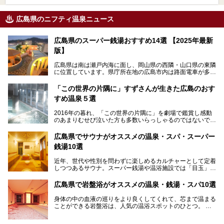
広島県のニフティ温泉ニュース
広島県のスーパー銭湯おすすめ14選 【2025年最新
版】
広島県は南は瀬戸内海に面し、岡山県の西隣・山口県の東隣
に位置しています。県庁所在地の広島市内は路面電車が多数
走る風景でも知られています。
厳島神社と原爆ドームの2つの世界文化遺産があり、年間を
「この世界の片隅に」すずさんが生きた広島のおす
通して多数の観光客が訪れます。工業都市として栄えた呉市
すめ温泉５選
や、坂の町・尾道市など、ゆっくり訪れたい町や観光スポッ
トがいっぱいの魅力的な県です。全国生産量1位のかきやレ
2016年の暮れ、「この世界の片隅に」を劇場で鑑賞し感動
モン、全国にファンが多い広島風お好み焼きなどのグルメも
のあまりむせび泣いた方も多数いらっしゃるのではないでし
充実。
ょうか。
温泉施設も多彩です。今回は、広島県でおすすめのスーパー
あの夏のヒロシマを生きた主人公すずさんの笑顔が、今もど
銭湯をご紹介します。
広島県でサウナがオススメの温泉・スパ・スーパー
こかに輝きつづけていることをふと思い浮かべます。
銭湯10選
そんな映画の舞台となった広島県呉市を中心に、広島のおす
すめ温泉施設をご紹介します！
近年、世代や性別を問わずに楽しめるカルチャーとして定着
しつつあるサウナ。スーパー銭湯や温浴施設では「目玉」と
して積極的にアピールしているお店も数多くあります。じん
わりと身体の内部を温めて発汗を促すサウナは、リフレッシ
広島県で岩盤浴がオススメの温泉・銭湯・スパ10選
ュ効果はもちろん、代謝が高まり健康や美容にも良い影響が
期待されます。今回はそんなサウナにこだわった、広島県内
身体の中の血液の巡りをより良くしてくれて、芯まで温まる
のオススメ温泉・銭湯・スパ10ヶ所を紹介させていただき
ことができる岩盤浴は、人気の温浴スポットのひとつ。
ます。
いつもよりも疲れた時や、心身共に癒されたい時にはおすす
めの場所です。