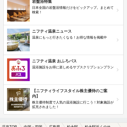
岩盤浴特集
日本全国の岩盤浴情報だけをピックアップ。まとめて
検索！
ニフティ温泉ニュース
温泉にもっと行きたくなる！お得な情報を掲載中
ニフティ温泉 おふろパス
温浴施設をお得に楽しめるサブスクリプションプラン
【ニフティライフスタイル株主優待のご案
内】
株主優待制度で人気の温浴施設に行こう！対象施設が
拡充されました！
温泉TOP
中国・四国
広島県
松永駅
松永駅近くのサウナ施設おすすめ(2026年版)