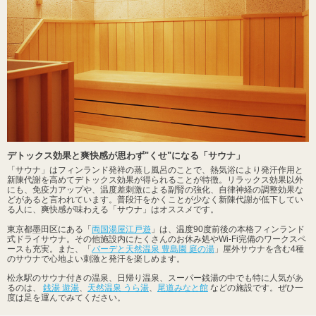
デトックス効果と爽快感が思わず"くせ"になる「サウナ」
「サウナ」はフィンランド発祥の蒸し風呂のことで、熱気浴により発汗作用と
新陳代謝を高めてデトックス効果が得られることが特徴。リラックス効果以外
にも、免疫力アップや、温度差刺激による副腎の強化、自律神経の調整効果な
どがあると言われています。普段汗をかくことが少なく新陳代謝が低下してい
る人に、爽快感が味わえる「サウナ」はオススメです。
東京都墨田区にある「
両国湯屋江戸遊
」は、温度90度前後の本格フィンランド
式ドライサウナ。その他施設内にたくさんのお休み処やWi-Fi完備のワークスペ
ースも充実。また、「
バーデと天然温泉 豊島園 庭の湯
」屋外サウナを含む4種
のサウナで心地よい刺激と発汗を楽しめます。
松永駅のサウナ付きの温泉、日帰り温泉、スーパー銭湯の中でも特に人気があ
るのは、
銭湯 遊湯
、
天然温泉 うら湯
、
尾道みなと館
などの施設です。ぜひ一
度は足を運んでみてください。