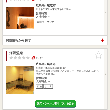
広島県 / 尾道市
松永駅7.50km
東尾道駅6.24km
営業時間
入浴料金 ～
日帰り
サウナ
関連情報から探す
河野温泉
お気に入
りに追加
-点
/ 0 件
広島県 / 尾道市
松永駅7.88km
尾道駅414m
車…尾道大橋より約5分／フェリー（尾道→向島）…5分。
港から当館は目…
営業時間
入浴料金 ～
宿泊
サウナ
楽天トラベルの宿泊プランを見る