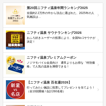
第20回ニフティ温泉年間ランキング2025
全国約2.2万件の中から頂点に選ばれた、2025年の人
気施設は…
ニフティ温泉 サウナランキング2026
おふろ好きユーザーの投票により、全国No.1サウナが
決定！
ニフティ温泉プレミアムクーポン
ノジマモバイル会員向け 通常よりもお得な「特別価
格」で人気の温泉を満喫できる！
【ニフティ温泉 百名湯2026】
行ってみたい施設に投票してプレゼントを当てよう！
（全10回開催 / 合計260名様）