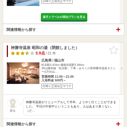
日帰り
宿泊
サウナ
楽天トラベルの宿泊プランを見る
関連情報から探す
神勝寺温泉 昭和の湯（閉館しました）
お気に入
りに追加
3.9点
/ 21 件
広島県 / 福山市
松永駅4.92km
備後赤坂駅5.88km
JR山陽本線「松永駅」下車－みろくの里神勝寺温泉タクシ
ー(15分)山…
営業時間 11:00～21:00
入浴料金 500円～
日帰り
宿泊
サウナ
神勝寺温泉がリニューアルして半年、ようやく行くことができま
した。 平日の午前中ということもあり、人はあまり多くない。
（ど…
匿名
関連情報から探す