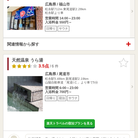
広島県 / 福山市
松永駅712m
東尾道駅2.28km
松永駅より車
営業時間 14:00～23:00
入浴料金 550円～
日帰り
サウナ
関連情報から探す
天然温泉 うら湯
お気に入
りに追加
3.5点
/ 6 件
広島県 / 尾道市
松永駅5.48km
新尾道駅2.19km
山陽自動車道「尾道I.C.」より車で5分
営業時間 6:00～23:00
入浴料金 700円～
日帰り
宿泊
サウナ
楽天トラベルの宿泊プランを見る