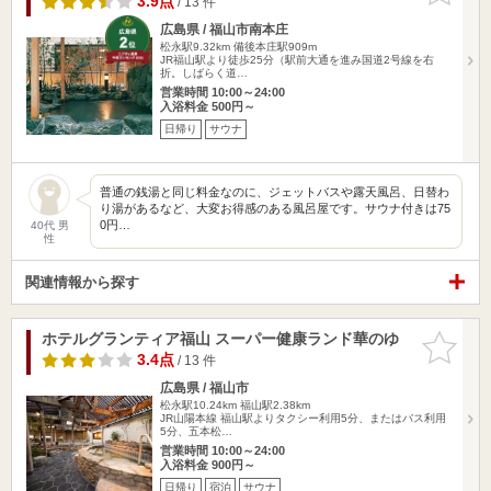
3.9点
/ 13 件
広島県 / 福山市南本庄
松永駅9.32km
備後本庄駅909m
JR福山駅より徒歩25分（駅前大通を進み国道2号線を右
折。しばらく道…
営業時間 10:00～24:00
入浴料金 500円～
日帰り
サウナ
普通の銭湯と同じ料金なのに、ジェットバスや露天風呂、日替わ
り湯があるなど、大変お得感のある風呂屋です。サウナ付きは75
0円…
40代 男
性
関連情報から探す
ホテルグランティア福山 スーパー健康ランド華のゆ
お気に入
りに追加
3.4点
/ 13 件
広島県 / 福山市
松永駅10.24km
福山駅2.38km
JR山陽本線 福山駅よりタクシー利用5分、またはバス利用
5分、五本松…
営業時間 10:00～24:00
入浴料金 900円～
日帰り
宿泊
サウナ