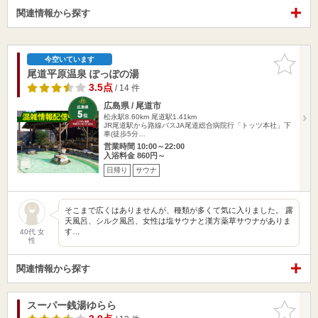
関連情報から探す
お気に入
今空いています
りに追加
尾道平原温泉 ぽっぽの湯
3.5点
/ 14 件
広島県 / 尾道市
松永駅8.60km
尾道駅1.41km
JR尾道駅から路線バスJA尾道総合病院行「トッツ本社」下
車(徒歩5分…
営業時間 10:00～22:00
入浴料金 860円～
日帰り
サウナ
そこまで広くはありませんが、種類が多くて気に入りました。 露
天風呂、シルク風呂、女性は塩サウナと漢方薬草サウナがありま
す…
40代 女
性
関連情報から探す
スーパー銭湯ゆらら
お気に入
りに追加