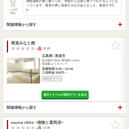
旅館浦島の奥に建てられ、本館からは渡り廊下で行けるようにな
っています。食堂の奥に温泉の入口がありました。泉温17.4℃、
p…
～10代
男性
関連情報から探す
尾道みなと館
お気に入
りに追加
-点
/ 0 件
広島県 / 尾道市
松永駅6.69km
尾道駅1.24km
尾道駅よりタクシー
営業時間 6:00～22:00
入浴料金 500円～
宿泊
サウナ
楽天トラベルの宿泊プランを見る
関連情報から探す
sauna rikka ~植物と蒸気浴~
お気に入
りに追加
-点
/ 0 件