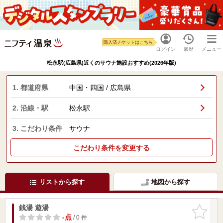
購入済チケットはこちら
ログイン
履歴
メニュー
松永駅(広島県)近くのサウナ施設おすすめ(2026年版)
1. 都道府県
中国・四国 / 広島県
2. 沿線・駅
松永駅
3. こだわり条件
サウナ
こだわり条件を変更する
リストから探す
地図から探す
銭湯 遊湯
お気に入
りに追加
-点
/ 0 件