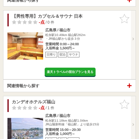
関連情報から探す
【男性専用】カプセル＆サウナ 日本
お気に入
りに追加
-点
/ 0 件
広島県 / 福山市
松永駅10.49km
福山駅262m
・JR福山駅から徒歩３分
営業時間 0:00～24:00
入浴料金 1,500円～
日帰り
宿泊
サウナ
楽天トラベルの宿泊プランを見る
関連情報から探す
カンデオホテルズ福山
お気に入
りに追加
-点
/ 1 件
広島県 / 福山市
松永駅11.18km
福山駅1.04km
JR山陽新幹線「福山駅」より徒歩15分
営業時間 15:00～20:30
入浴料金 1,000円～