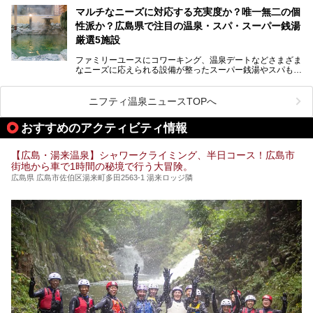
ここでは、温泉や銭湯と一緒に岩盤浴が楽しむことができ
マルチなニーズに対応する充実度か？唯一無二の個
る、広島県でオススメの温泉・銭湯・スパをご紹介していき
ます！
性派か？広島県で注目の温泉・スパ・スーパー銭湯
厳選5施設
ファミリーユースにコワーキング、温泉デートなどさまざま
なニーズに応えられる設備が整ったスーパー銭湯やスパも、
テーマに沿った世界観や息をのむようなオーシャンビューと
いった個性が魅力の温泉も、どちらも充実している広島県。
今回は、そんな広島県にある温浴施設のなかから、筆者が
ニフティ温泉ニュースTOPへ
「一度訪ねてみたい」と気になっている魅力的な施設を5件
ピックアップして紹介します。
おすすめのアクティビティ情報
※2021/07/30時点の情報です。
【広島・湯来温泉】シャワークライミング、半日コース！広島市
街地から車で1時間の秘境で行う大冒険。
広島県 広島市佐伯区湯来町多田2563-1 湯来ロッジ隣