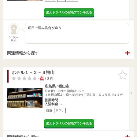
楽天トラベルの宿泊プランを見る
曜日で混み具合が違う
50代～
男性
関連情報から探す
ホテル１－２－３福山
お気に入
りに追加
-点
/ 0 件
広島県 / 福山市
松永駅10.32km
福山駅172m
ＪＲ福山駅より南へ徒歩4分／福山東ＩＣより車で１５分
営業時間
入浴料金 ～
宿泊
サウナ
楽天トラベルの宿泊プランを見る