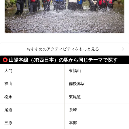
おすすめのアクティビティをもっと見る
山陽本線（JR西日本）の駅から同じテーマで探す
大門
東福山
福山
備後赤坂
松永
東尾道
尾道
糸崎
三原
本郷