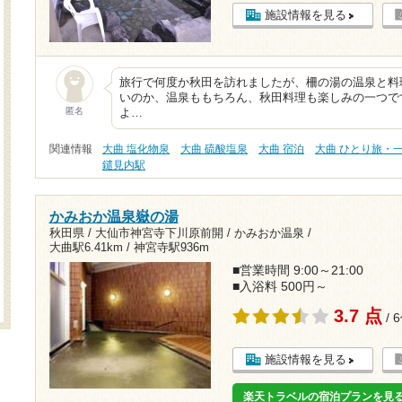
施設情報を見る
旅行で何度か秋田を訪れましたが、柵の湯の温泉と料
いのか、温泉ももちろん、秋田料理も楽しみの一つで
匿名
よ…
関連情報
大曲 塩化物泉
大曲 硫酸塩泉
大曲 宿泊
大曲 ひとり旅・
鑓見内駅
かみおか温泉嶽の湯
秋田県 / 大仙市神宮寺下川原前開 / かみおか温泉 /
大曲駅6.41km
/
神宮寺駅936m
■営業時間 9:00～21:00
■入浴料 500円～
3.7 点
/ 
施設情報を見る
楽天トラベルの宿泊プランを見