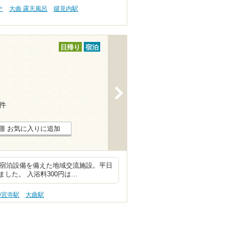
ナ
大曲 露天風呂
鑓見内駅
日帰り
宿泊
>
6件
お気に入りに追加
や宿泊設備を備えた地域交流施設。平日
した。 入浴料300円は…
神宮寺駅
大曲駅