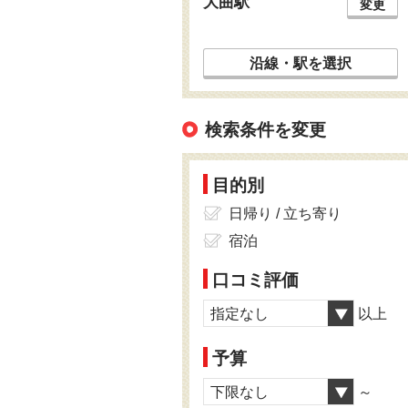
大曲駅
変更
沿線・駅を選択
検索条件を変更
目的別
日帰り / 立ち寄り
宿泊
口コミ評価
指定なし
以上
予算
下限なし
～