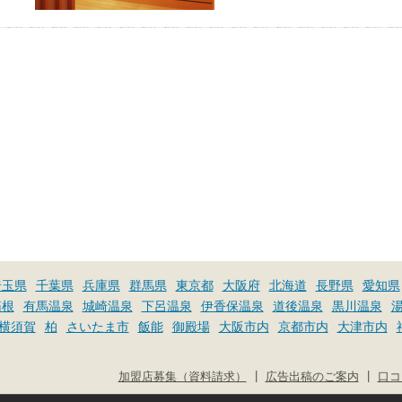
お湯で体がほぐれたら、次は占
い師さんとお話しして、心もほ
ぐしてみませんか？
埼玉県
千葉県
兵庫県
群馬県
東京都
大阪府
北海道
長野県
愛知県
箱根
有馬温泉
城崎温泉
下呂温泉
伊香保温泉
道後温泉
黒川温泉
横須賀
柏
さいたま市
飯能
御殿場
大阪市内
京都市内
大津市内
|
|
加盟店募集（資料請求）
広告出稿のご案内
口コ