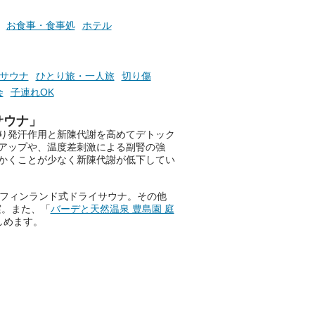
て
け流
さらに、各館ではアロマロウリ
お食事・食事処
ホテル
つ
ュやアウフグースなど、サウナ
施設
好きにはたまらない多彩なイベ
ントも予定されています。ぜひ
サウナ
ひとり旅・一人旅
切り傷
チェックしてください！
会
子連れOK
───
提供元：万葉倶楽部株式会社
サウナ」
【PR】
り発汗作用と新陳代謝を高めてデトック
この記事は万葉倶楽部株式会社
アップや、温度差刺激による副腎の強
のPR記事です。
かくことが少なく新陳代謝が低下してい
格フィンランド式ドライサウナ。その他
実。また、「
バーデと天然温泉 豊島園 庭
しめます。