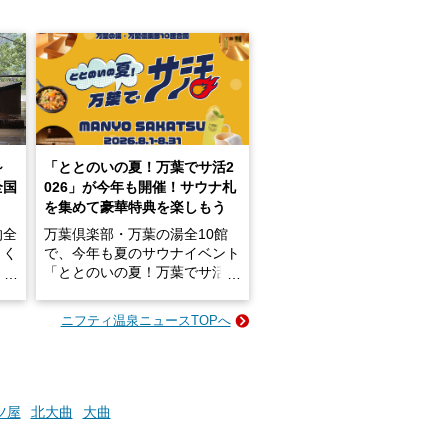
～
「ととのいの夏！万葉でサ活2
全国
026」が今年も開催！サウナ札
を集めて豪華特典を楽しもう
的全
万葉倶楽部・万葉の湯全10館
きく
で、今年も夏のサウナイベント
炭酸
「ととのいの夏！万葉でサ活2
026」が開催されます！
ニフティ温泉ニュースTOPへ
成分
2026年8月1日（土）～8月31
かつ
日（月）までの開催期間中は、
いで
サウナ飯やサウナドリンク、岩
盤浴の利用などで「万葉サウナ
札」を集めることで、オリジナ
ツ屋
北大曲
大曲
か
ルグッズや無料券などの特典と
素塩
交換可能。