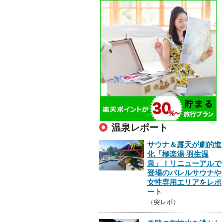
温泉レポート
サウナ＆露天が劇的進
化「極楽湯 羽生温
泉」！リニューアルで
登場のバレルサウナや
女性専用エリアをレポ
ート
（突レポ）