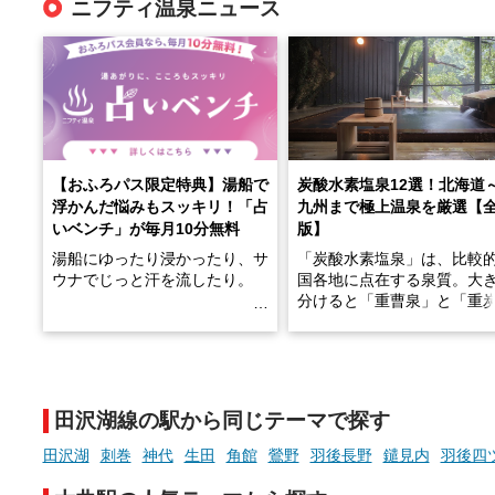
ニフティ温泉ニュース
【おふろパス限定特典】湯船で
炭酸水素塩泉12選！北海道
浮かんだ悩みもスッキリ！「占
九州まで極上温泉を厳選【
いベンチ」が毎月10分無料
版】
湯船にゆったり浸かったり、サ
「炭酸水素塩泉」は、比較
ウナでじっと汗を流したり。
国各地に点在する泉質。大
分けると「重曹泉」と「重
土類泉」に分かれます。
そんな「一人でぼんやり過ごす
また硫黄や鉄分などの特殊
時間」、ふだん後回しにしてい
が混ざり合うことで、複雑
た「これからのこと」や「ちょ
多様な個性を持つことも多
田沢湖線の駅から同じテーマで探す
っとした悩み」が、頭に浮かん
す。
でくることはありませんか？
田沢湖
刺巻
神代
生田
角館
鶯野
羽後長野
鑓見内
羽後四
今回は筆者自ら入浴した中
ら、日本各地にある炭酸水