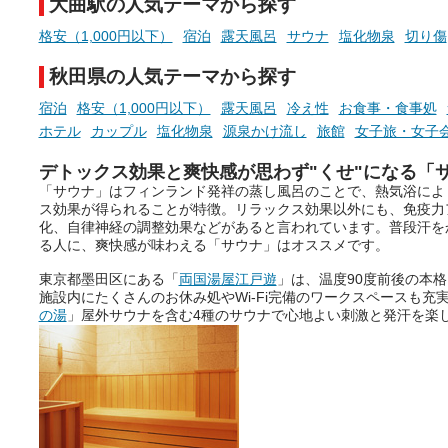
大曲駅の人気テーマから探す
泉を12施設セレクト。すべ
お風呂でリラックスしているか
日帰り入浴可能で、源泉か
格安（1,000円以下）
宿泊
露天風呂
サウナ
塩化物泉
切り傷
らこそ向き合える、大切な自分
しと泉質の良さにこだわり
の本音。
つ、万人におすすめしたい
秋田県の人気テーマから探す
を厳選しました。
宿泊
格安（1,000円以下）
露天風呂
冷え性
お食事・食事処
そんな心のつぶやきを、湯あが
りの温まった心のまま相談でき
ホテル
カップル
塩化物泉
源泉かけ流し
旅館
女子旅・女子
たら素敵ですよね。
デトックス効果と爽快感が思わず"くせ"になる「
「サウナ」はフィンランド発祥の蒸し風呂のことで、熱気浴によ
ス効果が得られることが特徴。リラックス効果以外にも、免疫力
ニフティ温泉の「占いベンチ」
化、自律神経の調整効果などがあると言われています。普段汗を
は、そんなあなたの心のつぶや
る人に、爽快感が味わえる「サウナ」はオススメです。
きをプロの占い師に相談するこ
東京都墨田区にある「
両国湯屋江戸遊
」は、温度90度前後の本
とができるサービスです。
施設内にたくさんのお休み処やWi-Fi完備のワークスペースも充
の湯
」屋外サウナを含む4種のサウナで心地よい刺激と発汗を楽
おふろパス会員様なら、この特
別なひとときを「毎月10分無
料」でご利用いただけます。