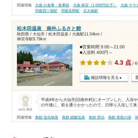
関連情報
大曲 お食事・食事処
大曲 格安（1,000円以下）
大曲 サウ
羽後四ツ屋駅
羽後長野駅
北大曲駅
松木田温泉 南外ふるさと館
秋田県 / 大仙市 / 松木田温泉 /
大曲駅11.54km
/
神宮寺駅9.79km
■営業時間 9:00～21:00
■入浴料 400円～
4.3 点
/ 
施設情報を見る
平成4年から大仙市(旧南外村)にオープンした、入浴
の午後に、前を通りかかったので、日帰り入浴して来ま
40代 男性
関連情報
角館 塩化物泉
角館 硫酸塩泉
角館 宿泊
角館 美肌の湯