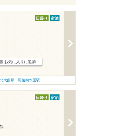
日帰り
宿泊
>
お気に入りに追加
北大曲駅
羽後四ツ屋駅
日帰り
宿泊
>
5件