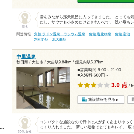
雪をみながら露天風呂に入ってきました。 とっても気
だし、サウナも小さめだけどきれいです。 洗い場も
匿名
関連情報
角館 ラドン温泉、ラジウム温泉
角館 塩化物泉
角館 宿泊
刈和野駅
北大曲駅
中里温泉
秋田県 / 大仙市 /
大曲駅9.84km
/
鑓見内駅5.37km
■営業時間 9:00～21:00
■入浴料 600円～
3.0 点
/ 
施設情報を見る
コンパクトな施設なので日中は人が多くあまりゆっく
っくり入れました。 新しい建物でとてもキレイ。 広
30代 女性