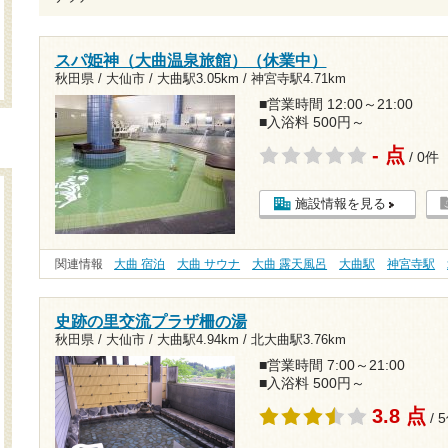
スパ姫神（大曲温泉旅館）（休業中）
秋田県 / 大仙市 /
大曲駅3.05km
/
神宮寺駅4.71km
■営業時間 12:00～21:00
■入浴料 500円～
- 点
/ 0件
施設情報を見る
関連情報
大曲 宿泊
大曲 サウナ
大曲 露天風呂
大曲駅
神宮寺駅
史跡の里交流プラザ柵の湯
秋田県 / 大仙市 /
大曲駅4.94km
/
北大曲駅3.76km
■営業時間 7:00～21:00
■入浴料 500円～
3.8 点
/ 