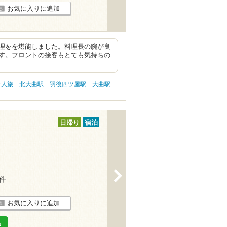
お気に入りに追加
理をを堪能しました。料理長の腕が良
す。フロントの接客もとても気持ちの
一人旅
北大曲駅
羽後四ツ屋駅
大曲駅
日帰り
宿泊
>
6件
お気に入りに追加
る