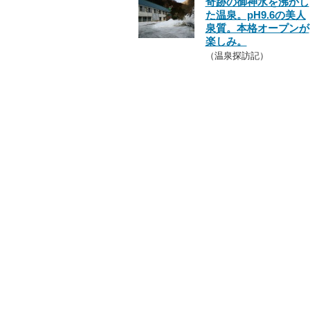
奇跡の御神水を沸かし
た温泉。pH9.6の美人
泉質。本格オープンが
楽しみ。
（温泉探訪記）