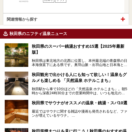
関連情報から探す
秋田県のニフティ温泉ニュース
秋田県のスーパー銭湯おすすめ15選【2025年最新
版】
秋田県は東北地方の北西に位置し、本州最北端の青森県の日
本海側直下にある県です。奥羽山脈・出羽山地と日本海とい
う、厳しくも雄大な自然に囲まれたエリアで、ユネスコの世
界自然遺産に登録された白神山地のほか、多くの国立公園・
秋田観光で出かける人にも知って欲しい！温泉もグ
国定公園を擁しています。
ルメも楽しめる 「天然温泉 ホテルこまち」
「あきたこまち」に代表される米の生産量は国内第3位。米
どころ・酒どころとして知られ、比内地鶏・きりたんぽ鍋・
秋田駅から車で10分ほどの「天然温泉 ホテルこまち」。朝5
ハタハタ・しょっつる（魚醤）といった独特の食材も豊富で
時から深夜24時30分までの営業時間中は、いつも地元の人
す。
で賑わっている人気の温泉施設です。宿泊も可能で、温泉や
夏の「秋田竿燈（かんとう）まつり」や男鹿市の「なまは
岩盤浴入り放題なのに1泊3,500円からと破格の安さ！
げ」など、全国的に有名な催しも多い秋田県。観光旅行にも
秋田県でサウナがオススメの温泉・銭湯・スパ10選
観光にも便利な「天然温泉 ホテルこまち」の魅力をたっぷ
役立つ、県内のおすすめスーパー銭湯＆立ち寄り湯情報をご
りお届けします。
紹介します。
最近ではサウナに関する雑誌や漫画も発売されるなど、ファ
ンが増えているサウナ。
しかしサウナは一口にサウナと言っても、ドライサウナ、ス
チームサウナ、塩サウナなどが存在し、施設によって様々な
秋田竿燈まつりを見に行こう！秋田県のおすすめ温
こだわりを持つ施設も増えています。