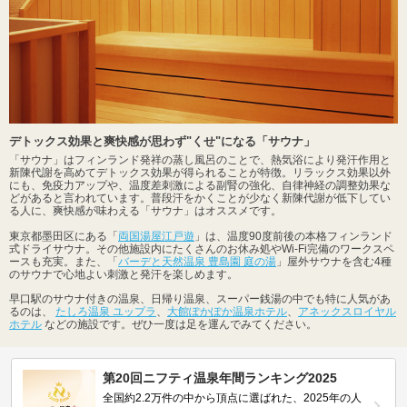
デトックス効果と爽快感が思わず"くせ"になる「サウナ」
「サウナ」はフィンランド発祥の蒸し風呂のことで、熱気浴により発汗作用と
新陳代謝を高めてデトックス効果が得られることが特徴。リラックス効果以外
にも、免疫力アップや、温度差刺激による副腎の強化、自律神経の調整効果な
どがあると言われています。普段汗をかくことが少なく新陳代謝が低下してい
る人に、爽快感が味わえる「サウナ」はオススメです。
東京都墨田区にある「
両国湯屋江戸遊
」は、温度90度前後の本格フィンランド
式ドライサウナ。その他施設内にたくさんのお休み処やWi-Fi完備のワークスペ
ースも充実。また、「
バーデと天然温泉 豊島園 庭の湯
」屋外サウナを含む4種
のサウナで心地よい刺激と発汗を楽しめます。
早口駅のサウナ付きの温泉、日帰り温泉、スーパー銭湯の中でも特に人気があ
るのは、
たしろ温泉 ユップラ
、
大館ぽかぽか温泉ホテル
、
アネックスロイヤル
ホテル
などの施設です。ぜひ一度は足を運んでみてください。
第20回ニフティ温泉年間ランキング2025
全国約2.2万件の中から頂点に選ばれた、2025年の人