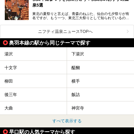
泉5選
今回はそんな今話題のサウナが楽しめる、秋田県内にあるオ
ススメ温泉・銭湯・スパを10件まとめてご紹介します。
東北の夏祭りと言えば、青森のねぶた、仙台の七夕祭りが有
名ですが、もう一つ、東北三大祭りとして知られているのが
秋田の竿燈祭りです。
毎年8月3日から6日に行われる「秋田竿燈まつり」は、たく
ニフティ温泉ニュースTOPへ
さんの提灯をぶらさげた大きな竿燈を「ドッコイショ」の掛
け声にあわせて秋田駅周辺を練り歩きます。
奥羽本線の駅から同じテーマで探す
竿燈の数は230本、１万個の提灯がまるで天の川のように連
なり、秋田の夜を照らします。
湯沢
下湯沢
竿燈まつりを見た後は、秋田の温泉で骨休め。秋田美人を生
み出す温泉がたくさんありますよ！
十文字
醍醐
秋田に出かけて、夏の暑さを祭りで吹き飛ばしましょう！
今回は秋田県のおすすめ温泉をご紹介します！
柳田
横手
後三年
飯詰
大曲
神宮寺
すべて表示する
早口駅の人気テーマから探す