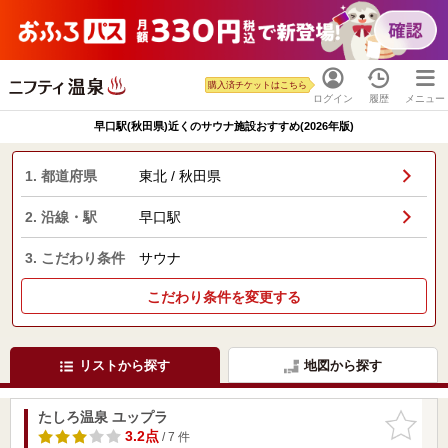
購入済チケットはこちら
ログイン
履歴
メニュー
早口駅(秋田県)近くのサウナ施設おすすめ(2026年版)
1. 都道府県
東北 / 秋田県
2. 沿線・駅
早口駅
3. こだわり条件
サウナ
こだわり条件を変更する
リストから探す
地図から探す
たしろ温泉 ユップラ
お気に入
りに追加
3.2点
/ 7 件