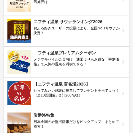
気施設は…
ニフティ温泉 サウナランキング2026
おふろ好きユーザーの投票により、全国No.1サウナが
決定！
ニフティ温泉プレミアムクーポン
ノジマモバイル会員向け 通常よりもお得な「特別価
格」で人気の温泉を満喫できる！
【ニフティ温泉 百名湯2026】
行ってみたい施設に投票してプレゼントを当てよう！
（全10回開催 / 合計260名様）
岩盤浴特集
日本全国の岩盤浴情報だけをピックアップ。まとめて
検索！