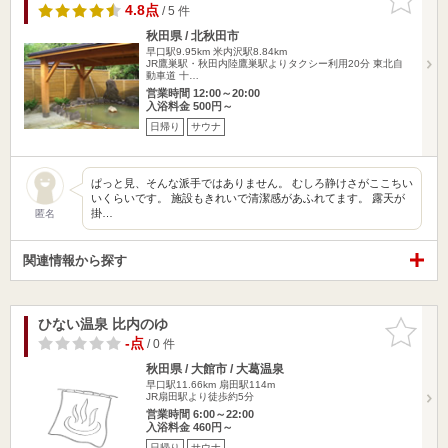
りに追加
4.8点
/ 5 件
秋田県 / 北秋田市
早口駅9.95km
米内沢駅8.84km
JR鷹巣駅・秋田内陸鷹巣駅よりタクシー利用20分 東北自
動車道 十…
営業時間 12:00～20:00
入浴料金 500円～
日帰り
サウナ
ぱっと見、そんな派手ではありません。 むしろ静けさがここちい
いくらいです。 施設もきれいで清潔感があふれてます。 露天が
掛…
匿名
関連情報から探す
ひない温泉 比内のゆ
お気に入
りに追加
-点
/ 0 件
秋田県 / 大館市 / 大葛温泉
早口駅11.66km
扇田駅114m
JR扇田駅より徒歩約5分
営業時間 6:00～22:00
入浴料金 460円～
日帰り
サウナ