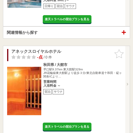
日帰り
宿泊
サウナ
楽天トラベルの宿泊プランを見る
関連情報から探す
アネックスロイヤルホテル
お気に入
りに追加
-点
/ 0 件
秋田県 / 大館市
早口駅9.37km
東大館駅329m
JR花輪線東大館駅より徒歩３分/東北自動車道十和田・碇ヶ
関各ICより…
営業時間
入浴料金 ～
宿泊
サウナ
楽天トラベルの宿泊プランを見る