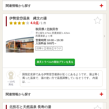
関連情報から探す
伊勢堂岱温泉 縄文の湯
お気に入
りに追加
4.0点
/ 1 件
秋田県 / 北秋田市
早口駅9.47km
西鷹巣駅1.42km
西鷹巣駅より車
営業時間 10:00～19:30
入浴料金 500円～
日帰り
宿泊
サウナ
楽天トラベルの宿泊プランを見る
国指定史跡である伊勢堂岱遺跡が近くにあるようです。湯は薄く
濁った温泉で、湯の使い方で温度調整しているそうです。 内湯
は、…
～10代
男性
関連情報から探す
北投石と天然温泉 長寿の湯
お気に入