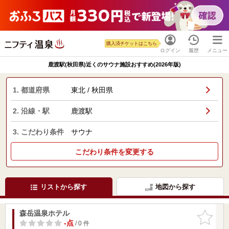
購入済チケットはこちら
ログイン
履歴
メニュー
鹿渡駅(秋田県)近くのサウナ施設おすすめ(2026年版)
1. 都道府県
東北 / 秋田県
2. 沿線・駅
鹿渡駅
3. こだわり条件
サウナ
こだわり条件を変更する
リストから探す
地図から探す
森岳温泉ホテル
お気に入
りに追加
-点
/ 0 件