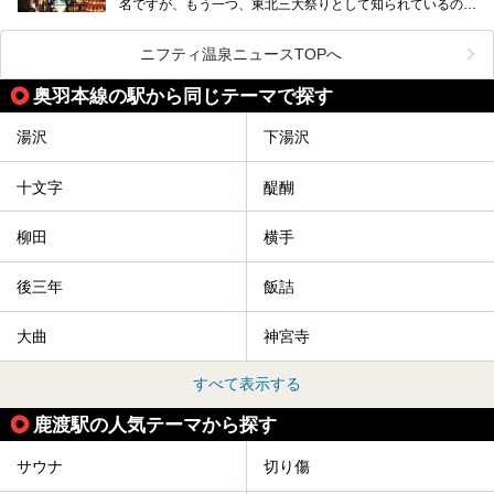
名ですが、もう一つ、東北三大祭りとして知られているのが
秋田の竿燈祭りです。
毎年8月3日から6日に行われる「秋田竿燈まつり」は、たく
ニフティ温泉ニュースTOPへ
さんの提灯をぶらさげた大きな竿燈を「ドッコイショ」の掛
け声にあわせて秋田駅周辺を練り歩きます。
奥羽本線の駅から同じテーマで探す
竿燈の数は230本、１万個の提灯がまるで天の川のように連
なり、秋田の夜を照らします。
湯沢
下湯沢
竿燈まつりを見た後は、秋田の温泉で骨休め。秋田美人を生
み出す温泉がたくさんありますよ！
十文字
醍醐
秋田に出かけて、夏の暑さを祭りで吹き飛ばしましょう！
今回は秋田県のおすすめ温泉をご紹介します！
柳田
横手
後三年
飯詰
大曲
神宮寺
すべて表示する
鹿渡駅の人気テーマから探す
サウナ
切り傷