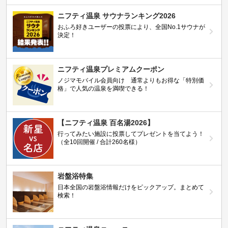
ニフティ温泉 サウナランキング2026
おふろ好きユーザーの投票により、全国No.1サウナが
決定！
ニフティ温泉プレミアムクーポン
ノジマモバイル会員向け 通常よりもお得な「特別価
格」で人気の温泉を満喫できる！
【ニフティ温泉 百名湯2026】
行ってみたい施設に投票してプレゼントを当てよう！
（全10回開催 / 合計260名様）
岩盤浴特集
日本全国の岩盤浴情報だけをピックアップ。まとめて
検索！