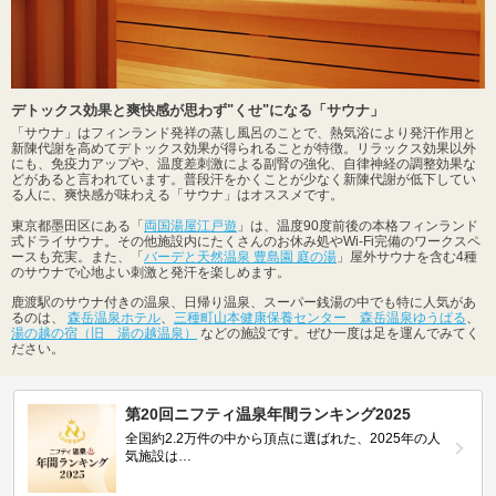
デトックス効果と爽快感が思わず"くせ"になる「サウナ」
「サウナ」はフィンランド発祥の蒸し風呂のことで、熱気浴により発汗作用と
新陳代謝を高めてデトックス効果が得られることが特徴。リラックス効果以外
にも、免疫力アップや、温度差刺激による副腎の強化、自律神経の調整効果な
どがあると言われています。普段汗をかくことが少なく新陳代謝が低下してい
る人に、爽快感が味わえる「サウナ」はオススメです。
東京都墨田区にある「
両国湯屋江戸遊
」は、温度90度前後の本格フィンランド
式ドライサウナ。その他施設内にたくさんのお休み処やWi-Fi完備のワークスペ
ースも充実。また、「
バーデと天然温泉 豊島園 庭の湯
」屋外サウナを含む4種
のサウナで心地よい刺激と発汗を楽しめます。
鹿渡駅のサウナ付きの温泉、日帰り温泉、スーパー銭湯の中でも特に人気があ
るのは、
森岳温泉ホテル
、
三種町山本健康保養センター 森岳温泉ゆうぱる
、
湯の越の宿（旧 湯の越温泉）
などの施設です。ぜひ一度は足を運んでみてく
ださい。
第20回ニフティ温泉年間ランキング2025
全国約2.2万件の中から頂点に選ばれた、2025年の人
気施設は…