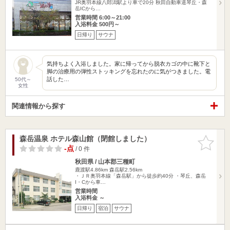
JR奥羽本線八郎潟駅より車で20分 秋田自動車道琴丘・森
岳ICから…
営業時間 6:00～21:00
入浴料金 500円～
日帰り
サウナ
気持ちよく入浴しました。家に帰ってから脱衣カゴの中に靴下と
脚の治療用の弾性ストッキングを忘れたのに気がつきました。電
話した…
50代～
女性
関連情報から探す
森岳温泉 ホテル森山館（閉館しました）
お気に入
りに追加
-点
/ 0 件
秋田県 / 山本郡三種町
鹿渡駅4.86km
森岳駅2.56km
・ＪＲ奥羽本線「森岳駅」から徒歩約40分 ・琴丘、森岳
I・Cから車…
営業時間
入浴料金 ～
日帰り
宿泊
サウナ