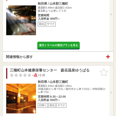
秋田県 / 山本郡三種町
鹿渡駅4.88km
森岳駅2.42km
森岳駅よりお車にて５分
営業時間
入浴料金 400円～
宿泊
サウナ
楽天トラベルの宿泊プランを見る
関連情報から探す
三種町山本健康保養センター 森岳温泉ゆうぱる
お気に入
りに追加
-点
/ 0 件
秋田県 / 山本郡三種町
鹿渡駅4.93km
森岳駅2.18km
JR森岳駅から車で5分／能代市から車で20分／JR秋田駅か
ら車で50…
営業時間 6:30～22:00
入浴料金 500円～
日帰り
宿泊
サウナ