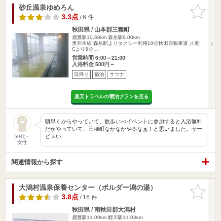
砂丘温泉ゆめろん
お気に入
りに追加
3.3点
/ 6 件
秋田県 / 山本郡三種町
鹿渡駅10.68km
森岳駅8.00km
奥羽本線 森岳駅よりタクシー利用10分秋田自動車道 八竜I
Cより5分…
営業時間 6:00～21:00
入浴料金 500円～
日帰り
宿泊
サウナ
楽天トラベルの宿泊プランを見る
朝早くからやっていて、散歩いべイベントに参加すると入浴無料
だかやっていて、三種町なかなかやるなぁ！と思いました。サー
ビスい…
50代～
女性
関連情報から探す
大潟村温泉保養センター（ポルダー潟の湯）
お気に入
りに追加
3.8点
/ 16 件
秋田県 / 南秋田郡大潟村
鹿渡駅11.09km
鯉川駅11.03km