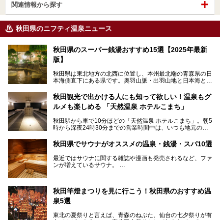
関連情報から探す
秋田県のニフティ温泉ニュース
秋田県のスーパー銭湯おすすめ15選【2025年最新
版】
秋田県は東北地方の北西に位置し、本州最北端の青森県の日
本海側直下にある県です。奥羽山脈・出羽山地と日本海とい
う、厳しくも雄大な自然に囲まれたエリアで、ユネスコの世
界自然遺産に登録された白神山地のほか、多くの国立公園・
秋田観光で出かける人にも知って欲しい！温泉もグ
国定公園を擁しています。
ルメも楽しめる 「天然温泉 ホテルこまち」
「あきたこまち」に代表される米の生産量は国内第3位。米
どころ・酒どころとして知られ、比内地鶏・きりたんぽ鍋・
秋田駅から車で10分ほどの「天然温泉 ホテルこまち」。朝5
ハタハタ・しょっつる（魚醤）といった独特の食材も豊富で
時から深夜24時30分までの営業時間中は、いつも地元の人
す。
で賑わっている人気の温泉施設です。宿泊も可能で、温泉や
夏の「秋田竿燈（かんとう）まつり」や男鹿市の「なまは
岩盤浴入り放題なのに1泊3,500円からと破格の安さ！
げ」など、全国的に有名な催しも多い秋田県。観光旅行にも
秋田県でサウナがオススメの温泉・銭湯・スパ10選
観光にも便利な「天然温泉 ホテルこまち」の魅力をたっぷ
役立つ、県内のおすすめスーパー銭湯＆立ち寄り湯情報をご
りお届けします。
紹介します。
最近ではサウナに関する雑誌や漫画も発売されるなど、ファ
ンが増えているサウナ。
しかしサウナは一口にサウナと言っても、ドライサウナ、ス
チームサウナ、塩サウナなどが存在し、施設によって様々な
秋田竿燈まつりを見に行こう！秋田県のおすすめ温
こだわりを持つ施設も増えています。
泉5選
今回はそんな今話題のサウナが楽しめる、秋田県内にあるオ
ススメ温泉・銭湯・スパを10件まとめてご紹介します。
東北の夏祭りと言えば、青森のねぶた、仙台の七夕祭りが有