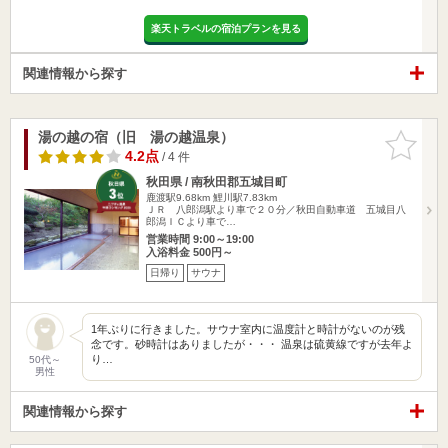
楽天トラベルの宿泊プランを見る
関連情報から探す
湯の越の宿（旧 湯の越温泉）
お気に入
りに追加
4.2点
/ 4 件
秋田県 / 南秋田郡五城目町
鹿渡駅9.68km
鯉川駅7.83km
ＪＲ 八郎潟駅より車で２０分／秋田自動車道 五城目八
郎潟ＩＣより車で…
営業時間 9:00～19:00
入浴料金 500円～
日帰り
サウナ
1年ぶりに行きました。サウナ室内に温度計と時計がないのが残
念です。砂時計はありましたが・・・ 温泉は硫黄線ですが去年よ
り…
50代～
男性
関連情報から探す