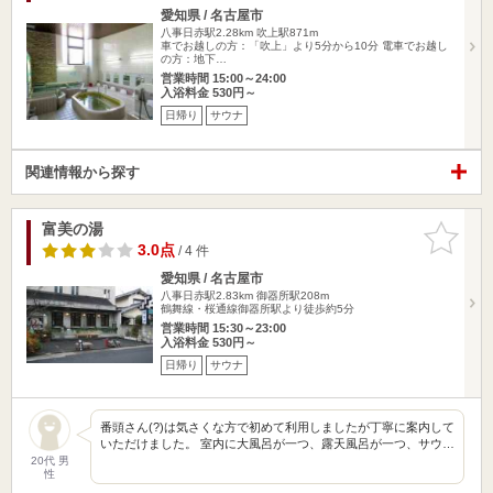
愛知県 / 名古屋市
八事日赤駅2.28km
吹上駅871m
車でお越しの方：「吹上」より5分から10分 電車でお越し
の方：地下…
営業時間 15:00～24:00
入浴料金 530円～
日帰り
サウナ
関連情報から探す
富美の湯
お気に入
りに追加
3.0点
/ 4 件
愛知県 / 名古屋市
八事日赤駅2.83km
御器所駅208m
鶴舞線・桜通線御器所駅より徒歩約5分
営業時間 15:30～23:00
入浴料金 530円～
日帰り
サウナ
番頭さん(?)は気さくな方で初めて利用しましたが丁寧に案内して
いただけました。 室内に大風呂が一つ、露天風呂が一つ、サウ…
20代 男
性