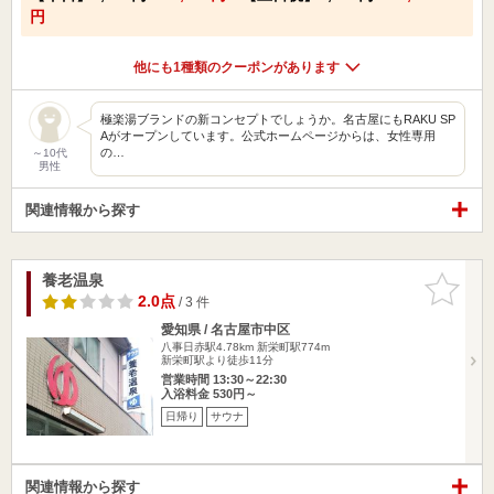
円
他にも1種類のクーポンがあります
極楽湯ブランドの新コンセプトでしょうか。名古屋にもRAKU SP
Aがオープンしています。公式ホームページからは、女性専用
の…
～10代
男性
関連情報から探す
養老温泉
お気に入
りに追加
2.0点
/ 3 件
愛知県 / 名古屋市中区
八事日赤駅4.78km
新栄町駅774m
新栄町駅より徒歩11分
営業時間 13:30～22:30
入浴料金 530円～
日帰り
サウナ
関連情報から探す