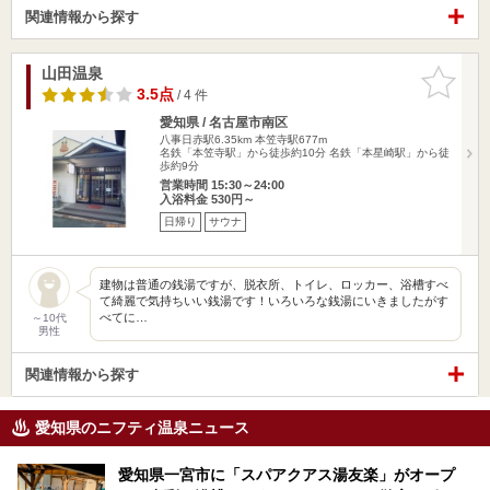
関連情報から探す
山田温泉
お気に入
りに追加
3.5点
/ 4 件
愛知県 / 名古屋市南区
八事日赤駅6.35km
本笠寺駅677m
名鉄「本笠寺駅」から徒歩約10分 名鉄「本星崎駅」から徒
歩約9分
営業時間 15:30～24:00
入浴料金 530円～
日帰り
サウナ
建物は普通の銭湯ですが、脱衣所、トイレ、ロッカー、浴槽すべ
て綺麗で気持ちいい銭湯です！いろいろな銭湯にいきましたがす
べてに…
～10代
男性
関連情報から探す
愛知県のニフティ温泉ニュース
愛知県一宮市に「スパアクアス湯友楽」がオープ