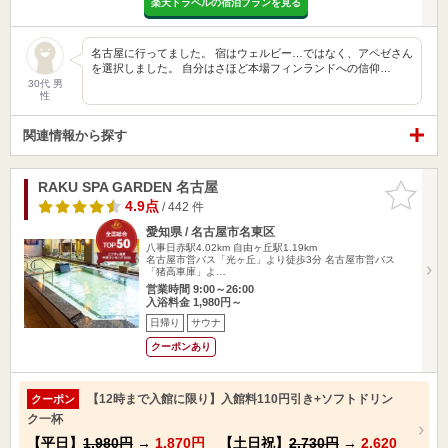
楽天トラベルの宿泊プランを見る
名古屋に行ってました。 宿はウェルビー…ではなく、アペゼさん
を選択しました。 自分はさほど本場フィンランドへの信仰…
30代 男
性
関連情報から探す
RAKU SPA GARDEN 名古屋
お気に入
りに追加
4.9点
/ 442 件
愛知県 / 名古屋市名東区
八事日赤駅4.02km
自由ヶ丘駅1.19km
名古屋市営バス「光ヶ丘」より徒歩3分 名古屋市営バス
「猪高車庫」よ…
営業時間 9:00～26:00
入浴料金 1,980円～
日帰り
サウナ
クーポンあり
【12時まで入館に限り】入館料110円引き+ソフトドリン
クーポン
ク一杯
【平日】
1,980円
→
1,870円
【土日祝】
2,730円
→
2,620