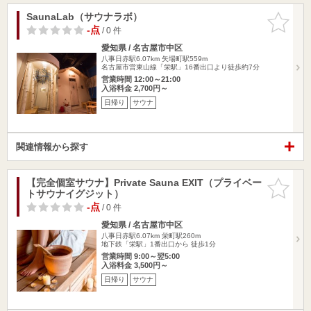
SaunaLab（サウナラボ）
お気に入
りに追加
-点
/ 0 件
愛知県 / 名古屋市中区
八事日赤駅6.07km
矢場町駅559m
名古屋市営東山線「栄駅」16番出口より徒歩約7分
営業時間 12:00～21:00
入浴料金 2,700円～
日帰り
サウナ
関連情報から探す
【完全個室サウナ】Private Sauna EXIT（プライベー
お気に入
トサウナイグジット）
りに追加
-点
/ 0 件
愛知県 / 名古屋市中区
八事日赤駅6.07km
栄町駅260m
地下鉄「栄駅」1番出口から 徒歩1分
営業時間 9:00～翌5:00
入浴料金 3,500円～
日帰り
サウナ