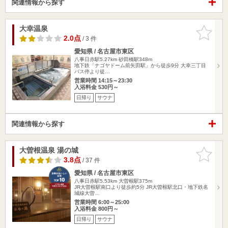
関連情報から探す
大幸温泉
お気に入
りに追加
2.0点
/ 3 件
愛知県 / 名古屋市東区
八事日赤駅5.27km
砂田橋駅348m
地下鉄「ナゴヤドーム前矢田駅」から徒歩9分 大幸三丁目
バス停より徒…
営業時間 14:15～23:30
入浴料金 530円～
日帰り
サウナ
関連情報から探す
大曽根温泉 湯の城
お気に入
りに追加
3.8点
/ 37 件
愛知県 / 名古屋市東区
八事日赤駅5.53km
大曽根駅375m
JR大曽根駅南口より徒歩約5分 JR大曽根駅北口・地下鉄名
城線大曽…
営業時間 6:00～25:00
入浴料金 800円～
日帰り
サウナ