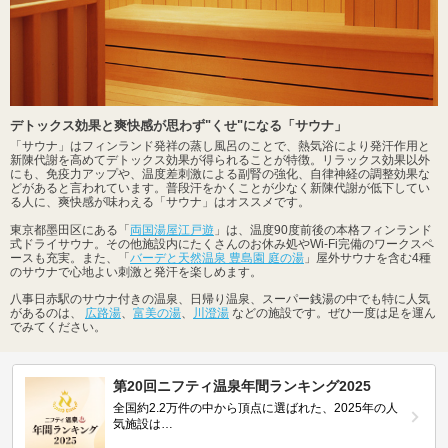
デトックス効果と爽快感が思わず"くせ"になる「サウナ」
「サウナ」はフィンランド発祥の蒸し風呂のことで、熱気浴により発汗作用と
新陳代謝を高めてデトックス効果が得られることが特徴。リラックス効果以外
にも、免疫力アップや、温度差刺激による副腎の強化、自律神経の調整効果な
どがあると言われています。普段汗をかくことが少なく新陳代謝が低下してい
る人に、爽快感が味わえる「サウナ」はオススメです。
東京都墨田区にある「
両国湯屋江戸遊
」は、温度90度前後の本格フィンランド
式ドライサウナ。その他施設内にたくさんのお休み処やWi-Fi完備のワークスペ
ースも充実。また、「
バーデと天然温泉 豊島園 庭の湯
」屋外サウナを含む4種
のサウナで心地よい刺激と発汗を楽しめます。
八事日赤駅のサウナ付きの温泉、日帰り温泉、スーパー銭湯の中でも特に人気
があるのは、
広路湯
、
富美の湯
、
川澄湯
などの施設です。ぜひ一度は足を運ん
でみてください。
第20回ニフティ温泉年間ランキング2025
全国約2.2万件の中から頂点に選ばれた、2025年の人
気施設は…