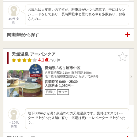
お風呂は大変良いのですが、駐車場がいつも満車で、中にはサン
シェードをしてあり、長時間駐車と思われる車も多数あり、お客
さんの…
40代 女
性
関連情報から探す
天然温泉 アーバンクア
お気に入
りに追加
4.1点
/ 90 件
愛知県 / 名古屋市中区
八事日赤駅5.21km
東別院駅398m
地下鉄名城線東別院駅から歩いて約7分
営業時間 6:00～25:30
入浴料金 1,050円～
日帰り
サウナ
地下800mから湧く泉温25℃の天然温泉です。受付はエスカレー
ターで上がった３階に有り、浴場は更にエレベーターで上がった
５…
～10代
男性