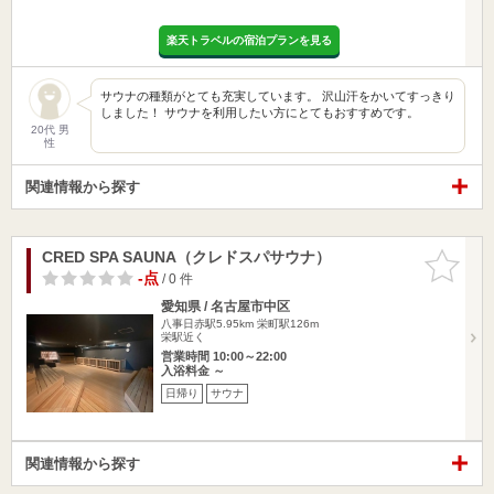
楽天トラベルの宿泊プランを見る
サウナの種類がとても充実しています。 沢山汗をかいてすっきり
しました！ サウナを利用したい方にとてもおすすめです。
20代 男
性
関連情報から探す
CRED SPA SAUNA（クレドスパサウナ）
お気に入
りに追加
-点
/ 0 件
愛知県 / 名古屋市中区
八事日赤駅5.95km
栄町駅126m
栄駅近く
営業時間 10:00～22:00
入浴料金 ～
日帰り
サウナ
関連情報から探す