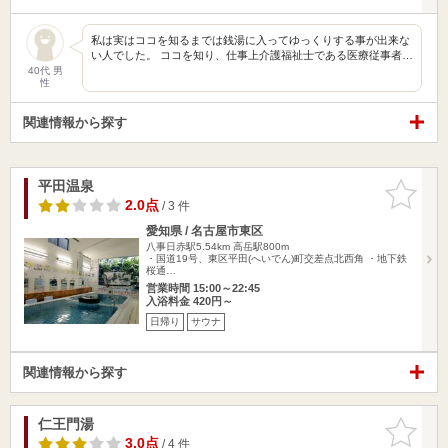
私は実はココを知るまでは銭湯に入ってゆっくりする事が出来な
い人でした。 ココを知り、仕事上介護福祉士である医療従事者…
40代 男
性
関連情報から探す
平田温泉
お気に入
りに追加
2.0点
/ 3 件
愛知県 / 名古屋市東区
八事日赤駅5.54km
高岳駅800m
・国道19号、東区平田(へいでん)町交差点北西角 ・地下鉄
桜通…
営業時間 15:00～22:45
入浴料金 420円～
日帰り
サウナ
関連情報から探す
仁王門湯
お気に入
りに追加
3.0点
/ 4 件