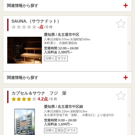
関連情報から探す
SAUNA.（サウナドット）
お気に入
りに追加
-点
/ 0 件
愛知県 / 名古屋市中区
八事日赤駅6.07km
矢場町駅549m
本町通り、呉服町通経由
営業時間 12:00～24:00
入浴料金 2,380円～
日帰り
サウナ
関連情報から探す
カプセル＆サウナ フジ 栄
お気に入
りに追加
4.2点
/ 6 件
愛知県 / 名古屋市中区錦
八事日赤駅6.22km
栄町駅518m
名古屋市営地下鉄「栄駅」（8番出口）より徒歩5分
営業時間 0:00～24:00
入浴料金 1,500円～
日帰り
宿泊
サウナ