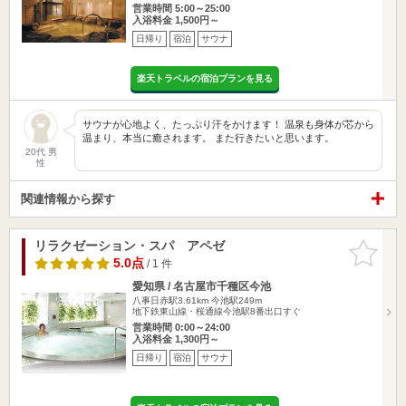
営業時間 5:00～25:00
入浴料金 1,500円～
日帰り
宿泊
サウナ
楽天トラベルの宿泊プランを見る
サウナが心地よく、たっぷり汗をかけます！ 温泉も身体が芯から
温まり、本当に癒されます。 また行きたいと思います。
20代 男
性
関連情報から探す
リラクゼーション・スパ アペゼ
お気に入
りに追加
5.0点
/ 1 件
愛知県 / 名古屋市千種区今池
八事日赤駅3.61km
今池駅249m
地下鉄東山線・桜通線今池駅8番出口すぐ
営業時間 0:00～24:00
入浴料金 1,300円～
日帰り
宿泊
サウナ