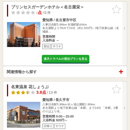
プリンセスガーデンホテル＜名古屋栄＞
お気に入
りに追加
-点
/ 0 件
愛知県 / 名古屋市中区
八事日赤駅5.96km
矢場町駅444m
名古屋駅よりTAXIで10分（約1,500円）/地下鉄東山線（名
城線…
営業時間
入浴料金 ～
宿泊
サウナ
楽天トラベルの宿泊プランを見る
関連情報から探す
名東温泉 花しょうぶ
お気に入
りに追加
3.8点
/ 13 件
愛知県 / 長久手市
八事日赤駅5.98km
杁ヶ池公園駅1.90km
名古屋駅より地下鉄東山線「本郷」まで24分 「本郷」2番
のりばより名…
営業時間 9:00～25:00
入浴料金 820円～
日帰り
サウナ