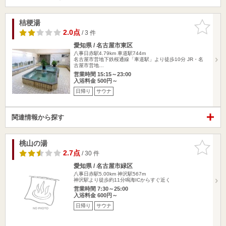
桔梗湯
お気に入
りに追加
2.0点
/ 3 件
愛知県 / 名古屋市東区
八事日赤駅4.79km
車道駅744m
名古屋市営地下鉄桜通線「車道駅」より徒歩10分 JR・名
古屋市営地…
営業時間 15:15～23:00
入浴料金 500円～
日帰り
サウナ
関連情報から探す
桃山の湯
お気に入
りに追加
2.7点
/ 30 件
愛知県 / 名古屋市緑区
八事日赤駅5.00km
神沢駅567m
神沢駅より徒歩約11分鳴海ICからすぐ近く
営業時間 7:30～25:00
入浴料金 600円～
日帰り
サウナ