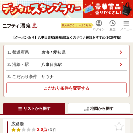
購入済チケットはこちら
ログイン
履歴
メニュー
【クーポンあり】八事日赤駅(愛知県)近くのサウナ施設おすすめ(2026年版)
1. 都道府県
東海 / 愛知県
2. 沿線・駅
八事日赤駅
3. こだわり条件
サウナ
こだわり条件を変更する
リストから探す
地図から探す
広路湯
お気に入
りに追加
2.0点
/ 3 件