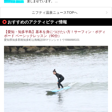
楽しませています。
その中でも今回は「キャナル・リゾート」について、温泉ソ
ムリエの目線で紹介していきます！
ニフティ温泉ニュースTOPへ
名古屋市内にはスーパー銭湯や日帰り温泉が多く、「どこに
行こうかな？」と悩んでしまう方も多いと思います。
おすすめのアクティビティ情報
ぜひこの記事を参考にして「キャナル・リゾート」に出かけ
てみるのはいかがでしょうか？
【愛知・知多半島】基本を身につけたい方！サーフィン・ボディ
ボード ベーシックレッスン（90分）
愛知県知多郡南知多町山海橋詰59マリンシャトウYAMAMI101