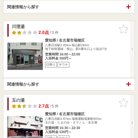
関連情報から探す
川澄湯
お気に入
りに追加
2.0点
/ 3 件
愛知県 / 名古屋市瑞穂区
八事日赤駅2.85km
桜山駅260m
地下鉄桜通線「桜山」駅4番出口より徒歩7分
営業時間 16:00～22:00
入浴料金 550円～
日帰り
サウナ
関連情報から探す
玉の湯
お気に入
りに追加
2.7点
/ 5 件
愛知県 / 名古屋市瑞穂区
八事日赤駅2.87km
瑞穂運動場東駅905m
玉の湯・たまのゆ・タマノユ・名古屋
営業時間 15:30～22:30
入浴料金 530円～