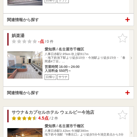
日帰り
サウナ
関連情報から探す
娯楽湯
お気に入
りに追加
-点
/ 0 件
愛知県 / 名古屋市千種区
八事日赤駅2.95km
吹上駅617m
・地下鉄池下駅より徒歩10分・今池駅より徒歩15分・「春
岡通4丁目」…
営業時間 16:00～24:00
入浴料金 550円～
日帰り
サウナ
関連情報から探す
サウナ＆カプセルホテル ウェルビー今池店
お気に入
りに追加
4.5点
/ 2 件
愛知県 / 名古屋市千種区
八事日赤駅3.42km
今池駅380m
地下鉄今池駅『8番出口』より徒歩5分今池交差点から3分