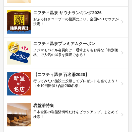
ニフティ温泉 サウナランキング2026
おふろ好きユーザーの投票により、全国No.1サウナが
決定！
ニフティ温泉プレミアムクーポン
ノジマモバイル会員向け 通常よりもお得な「特別価
格」で人気の温泉を満喫できる！
【ニフティ温泉 百名湯2026】
行ってみたい施設に投票してプレゼントを当てよう！
（全10回開催 / 合計260名様）
岩盤浴特集
日本全国の岩盤浴情報だけをピックアップ。まとめて
検索！