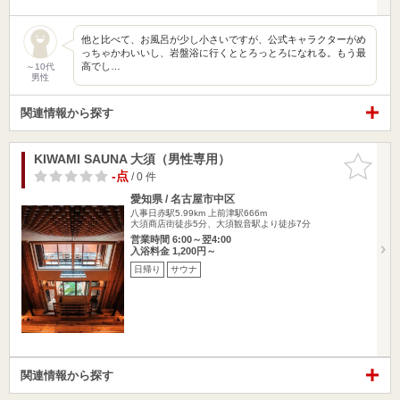
他と比べて、お風呂が少し小さいですが、公式キャラクターがめ
っちゃかわいいし、岩盤浴に行くととろっとろになれる。もう最
高でし…
～10代
男性
関連情報から探す
KIWAMI SAUNA 大須（男性専用）
お気に入
りに追加
-点
/ 0 件
愛知県 / 名古屋市中区
八事日赤駅5.99km
上前津駅666m
大須商店街徒歩5分、大須観音駅より徒歩7分
営業時間 6:00～翌4:00
入浴料金 1,200円～
日帰り
サウナ
関連情報から探す