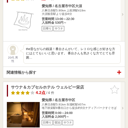
愛知県 / 名古屋市中区大須
八事日赤駅5.90km
上前津駅419m
大須観音駅より徒歩8分
営業時間 13:00～22:30
入浴料金 530円～
日帰り
サウナ
the昔ながらの銭湯！番台さんがいて、レトロな感じが好きな方
にはとてもいいと思います。 番台さんも気さくな方でとても雰
囲…
20代 男
性
関連情報から探す
サウナ＆カプセルホテル ウェルビー栄店
お気に入
りに追加
4.2点
/ 4 件
愛知県 / 名古屋市中区
八事日赤駅5.91km
矢場町駅407m
地下鉄栄駅8番出口から徒歩約5分ナディアパークすぐそば
営業時間 0:00～24:00
入浴料金 2,000円～
日帰り
宿泊
サウナ