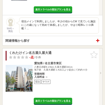
楽天トラベルの宿泊プランを見る
宿泊メインで利用しましたが、年少の頃からCM で見ていた施設
にこの歳になって初めて体感しましたが、やはり昭和レトロ満
載！…
50代～
男性
関連情報から探す
くれたけイン名古屋久屋大通
お気に入
りに追加
-点
/ 0 件
愛知県 / 名古屋市東区
八事日赤駅6.23km
久屋大通駅341m
地下鉄 久屋大通駅１A出口より徒歩にて約約４分
営業時間
入浴料金 ～
宿泊
サウナ
楽天トラベルの宿泊プランを見る