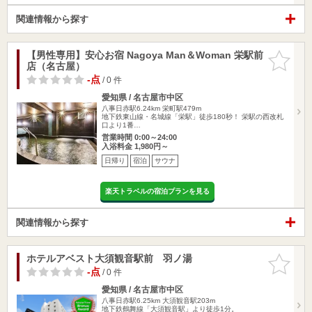
関連情報から探す
【男性専用】安心お宿 Nagoya Man＆Woman 栄駅前
お気に入
店（名古屋）
りに追加
-点
/ 0 件
愛知県 / 名古屋市中区
八事日赤駅6.24km
栄町駅479m
地下鉄東山線・名城線「栄駅」徒歩180秒！ 栄駅の西改札
口より1番…
営業時間 0:00～24:00
入浴料金 1,980円～
日帰り
宿泊
サウナ
楽天トラベルの宿泊プランを見る
関連情報から探す
ホテルアベスト大須観音駅前 羽ノ湯
お気に入
りに追加
-点
/ 0 件
愛知県 / 名古屋市中区
八事日赤駅6.25km
大須観音駅203m
地下鉄鶴舞線「大須観音駅」より徒歩1分。