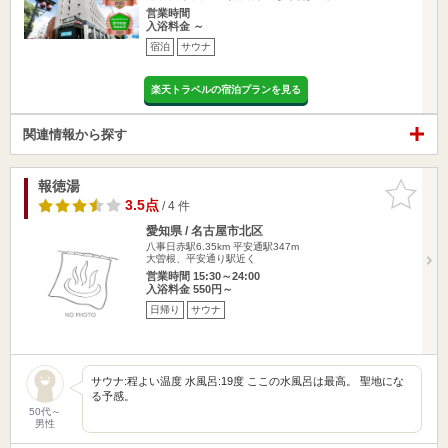
営業時間
入浴料金 ～
宿泊
サウナ
楽天トラベルの宿泊プランを見る
関連情報から探す
報徳湯
お気に入
りに追加
3.5点
/ 4 件
愛知県 / 名古屋市北区
八事日赤駅6.35km
平安通駅347m
大曽根、平安通り駅近く
営業時間 15:30～24:00
入浴料金 550円～
日帰り
サウナ
サウナ:程よい温度 水風呂:19度 ここの水風呂は最高。 聖地にな
る予感。
50代～
男性