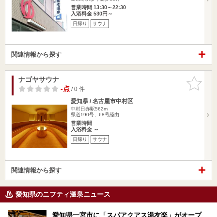
営業時間 13:30～22:30
入浴料金 530円～
日帰り
サウナ
関連情報から探す
ナゴヤサウナ
お気に入
りに追加
-点
/ 0 件
愛知県 / 名古屋市中村区
中村日赤駅562m
県道190号、68号経由
営業時間
入浴料金 ～
日帰り
サウナ
関連情報から探す
愛知県のニフティ温泉ニュース
愛知県一宮市に「スパアクアス湯友楽」がオープ