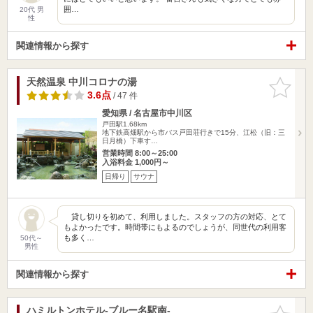
囲…
20代 男
性
関連情報から探す
天然温泉 中川コロナの湯
お気に入
りに追加
3.6点
/ 47 件
愛知県 / 名古屋市中川区
戸田駅1.68km
地下鉄高畑駅から市バス戸田荘行きで15分、江松（旧：三
日月橋）下車す…
営業時間 8:00～25:00
入浴料金 1,000円～
日帰り
サウナ
貸し切りを初めて、利用しました。スタッフの方の対応、とて
もよかったです。時間帯にもよるのでしょうが、同世代の利用客
も多く…
50代～
男性
関連情報から探す
ハミルトンホテル-ブルー名駅南-
お気に入