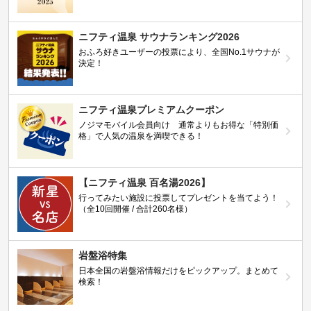
ニフティ温泉 サウナランキング2026
おふろ好きユーザーの投票により、全国No.1サウナが
決定！
ニフティ温泉プレミアムクーポン
ノジマモバイル会員向け 通常よりもお得な「特別価
格」で人気の温泉を満喫できる！
【ニフティ温泉 百名湯2026】
行ってみたい施設に投票してプレゼントを当てよう！
（全10回開催 / 合計260名様）
岩盤浴特集
日本全国の岩盤浴情報だけをピックアップ。まとめて
検索！