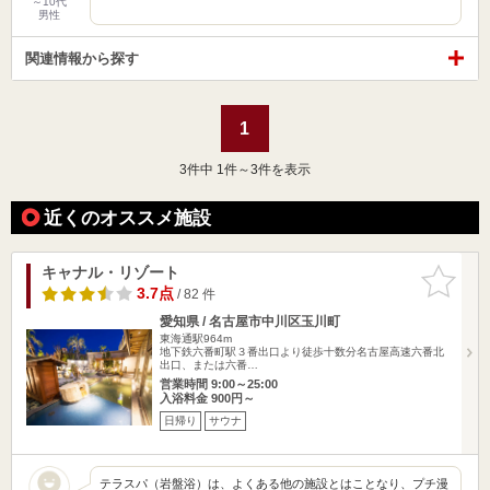
～10代
男性
関連情報から探す
1
3
件中 1件～3件を表示
近くのオススメ施設
キャナル・リゾート
お気に入
りに追加
3.7点
/ 82 件
愛知県 / 名古屋市中川区玉川町
東海通駅964m
地下鉄六番町駅３番出口より徒歩十数分名古屋高速六番北
出口、または六番…
営業時間 9:00～25:00
入浴料金 900円～
日帰り
サウナ
テラスパ（岩盤浴）は、よくある他の施設とはことなり、プチ漫