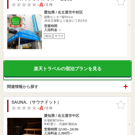
りに追加
-点
/ 0 件
愛知県 / 名古屋市中村区
国際センター駅651m
JR名古屋駅より徒歩にて約15分
営業時間
入浴料金 ～
宿泊
サウナ
楽天トラベルの宿泊プランを見る
関連情報から探す
SAUNA.（サウナドット）
お気に入
りに追加
-点
/ 0 件
愛知県 / 名古屋市中区
矢場町駅549m
本町通り、呉服町通経由
営業時間 12:00～24:00
入浴料金 2,380円～