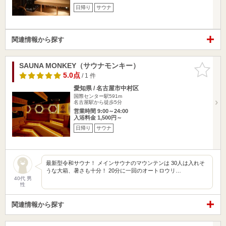
日帰り
サウナ
関連情報から探す
SAUNA MONKEY（サウナモンキー）
お気に入
りに追加
5.0点
/ 1 件
愛知県 / 名古屋市中村区
国際センター駅591m
名古屋駅から徒歩5分
営業時間 9:00～24:00
入浴料金 1,500円～
日帰り
サウナ
最新型令和サウナ！ メインサウナのマウンテンは 30人は入れそ
うな大箱、暑さも十分！ 20分に一回のオートロウリ…
40代 男
性
関連情報から探す