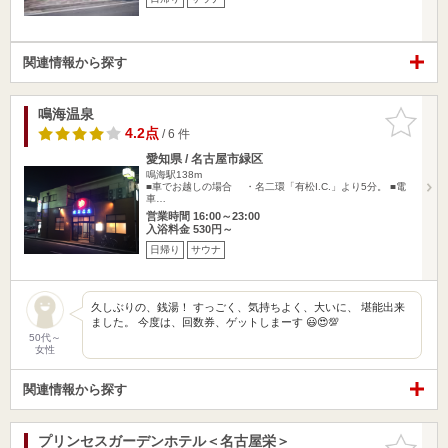
関連情報から探す
鳴海温泉
お気に入
りに追加
4.2点
/ 6 件
愛知県 / 名古屋市緑区
鳴海駅138m
■車でお越しの場合 ・名二環「有松I.C.」より5分。 ■電
車…
営業時間 16:00～23:00
入浴料金 530円～
日帰り
サウナ
久しぶりの、銭湯！ すっごく、気持ちよく、大いに、 堪能出来
ました。 今度は、回数券、ゲットしまーす 😃😍💯
50代～
女性
関連情報から探す
プリンセスガーデンホテル＜名古屋栄＞
お気に入