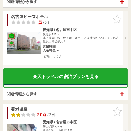
関連情報から探す
名古屋ビーズホテル
お気に入
りに追加
-点
/ 0 件
愛知県 / 名古屋市中区
伏見駅435m
地下鉄東山線 伏見駅９番出口より徒歩約５分／ＪＲ名古
屋駅より徒歩約１…
営業時間
入浴料金 ～
宿泊
サウナ
楽天トラベルの宿泊プランを見る
関連情報から探す
養老温泉
お気に入
りに追加
2.0点
/ 3 件
愛知県 / 名古屋市中区
新栄町駅774m
新栄町駅より徒歩11分