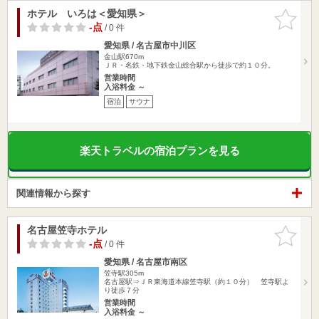
ホテル いろは＜愛知県＞
お気に入
りに追加
-点
/ 0 件
愛知県 / 名古屋市中川区
金山駅670m
ＪＲ・名鉄・地下鉄金山総合駅から徒歩で約１０分。
営業時間
入浴料金 ～
宿泊
サウナ
楽天トラベルの宿泊プランを見る
関連情報から探す
名古屋笠寺ホテル
お気に入
りに追加
-点
/ 0 件
愛知県 / 名古屋市南区
笠寺駅305m
名古屋駅⇒ＪＲ東海道本線笠寺駅（約１０分） 笠寺駅よ
り徒歩７分
営業時間
入浴料金 ～