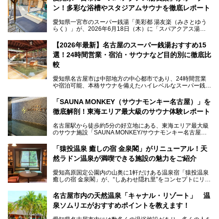
ン！多彩な浴槽やスタジアムサウナを徹底レポート
愛知県一宮市のスーパー銭湯「美彩都 湯友楽（みさとゆう
らく）」が、2026年6月18日（木）に「スパアクアス湯友
楽」としてリニューアルオープン！
【2026年最新】名古屋のスーパー銭湯おすすめ15
この地で30年にわたり愛され続けてきた施設だからこそ、
選！24時間営業・宿泊・サウナなど目的別に徹底比
地元住民をはじめオープンを待ちわびている人も多いのでは
ないでしょうか。
較
老朽化した設備の補修を機に、2年前からじっくり構想を練
ってきたというだけあって、館内の充実度は想像以上。
愛知県名古屋市は中部地方の中心都市であり、24時間営業
以前の4倍に拡張したという露天エリアや10の浴槽、40人収
や宿泊可能、本格サウナを備えたハイレベルなスーパー銭湯
容の巨大なスタジアムサウナに、岩盤浴やリラクゼーション
が密集する激戦区です。
までまるごと楽しめる施設に生まれ変わりました。
「SAUNA MONKEY（サウナモンキー名古屋）」を
そのため、「日々の仕事の疲れを心身ともにリセットした
今回は、全面リニューアルして新しくなった「スパアクアス
徹底解剖！東海エリア最大級のサウナ体験レポート
い」「休日に時間を忘れて1日中ダラダラ過ごしたい」「コ
湯友楽」に一足早くお邪魔して取材してきました！
スパ良く非日常の極上体験を味わいたい」人向けの施設が多
名古屋駅から徒歩約5分の好立地にある、東海エリア最大級
くある点が魅力です！
のサウナ施設「SAUNA MONKEY/サウナモンキー名古屋」
をご存じですか？
今回は、名古屋市でおすすめのスーパー銭湯を紹介します。
「名古屋駅周辺ってサウナが少ないよね」という声をよく耳
お好みの温泉施設を見つけて楽しんでくださいね。
「猿投温泉 癒しの宿 金泉閣」がリニューアル！天
にするだけあり、アクセスの良さにも胸が高鳴ります。
然ラドン温泉が満喫できる施設の魅力をご紹介
今回は普段は男性専用となっているパブリックサウナが、女
性専用で公開される『レディースデー』が開催されたので、
愛知高原国定公園内の山奥に1軒だけある温泉宿「猿投温泉
さっそく取材してきました！
癒しの宿 金泉閣」が、“しあわせ隠れ里”をコンセプトにリニ
ューアルオープンします。
名古屋市内の天然温泉「キャナル・リゾート」 温
天然ラドン温泉が堪能できるお風呂や、新設・改装された客
泉ソムリエがおすすめポイントを教えます！
室、地元の食材と温泉水で作られたお料理……。
新しくなった「猿投温泉 癒しの宿 金泉閣」の魅力を丸ごと