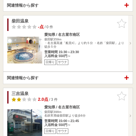
関連情報から探す
柴田温泉
お気に入
りに追加
-点
/ 0 件
愛知県 / 名古屋市南区
柴田駅359m
・名古屋高速「船見IC」より約５分 ・名鉄「柴田駅」より
徒歩５分
営業時間 15:30～23:30
入浴料金 550円～
日帰り
サウナ
関連情報から探す
三吉温泉
お気に入
りに追加
2.0点
/ 3 件
愛知県 / 名古屋市南区
柴田駅398m
名鉄常滑線柴田駅より徒歩6分
営業時間 15:00～21:45
入浴料金 550円～
日帰り
サウナ