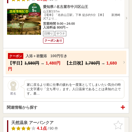
愛知県 / 名古屋市中川区山王
山王駅237m
【電車】「名鉄山王駅」下車 徒歩約5分 【車】 新洲崎
JCTより…
営業時間 9:00～24:00
入浴料金 800円～
日帰り
サウナ
クーポンあり
入浴＋岩盤浴 100円引き
クーポン
【平日】
1,580円
→
1,480円
【土日祝】
1,780円
→
1,680
円
家に戻るより前に仕事の疲れを一度落としてしまいたい気分の時
に文字通り「立ち寄り」ます。人口温泉であることは承知の上で
す。基…
匿名
関連情報から探す
天然温泉 アーバンクア
お気に入
りに追加
4.1点
/ 90 件