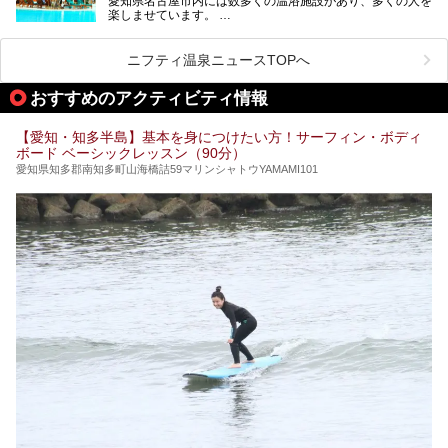
愛知県名古屋市内には数多くの温浴施設があり、多くの人を
ご紹介します。
楽しませています。
その中でも今回は「キャナル・リゾート」について、温泉ソ
ムリエの目線で紹介していきます！
ニフティ温泉ニュースTOPへ
名古屋市内にはスーパー銭湯や日帰り温泉が多く、「どこに
行こうかな？」と悩んでしまう方も多いと思います。
おすすめのアクティビティ情報
ぜひこの記事を参考にして「キャナル・リゾート」に出かけ
てみるのはいかがでしょうか？
【愛知・知多半島】基本を身につけたい方！サーフィン・ボディ
ボード ベーシックレッスン（90分）
愛知県知多郡南知多町山海橋詰59マリンシャトウYAMAMI101