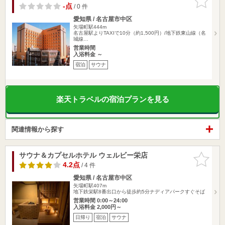
りに追加
-点
/ 0 件
愛知県 / 名古屋市中区
矢場町駅444m
名古屋駅よりTAXIで10分（約1,500円）/地下鉄東山線（名
城線…
営業時間
入浴料金 ～
宿泊
サウナ
楽天トラベルの宿泊プランを見る
関連情報から探す
サウナ＆カプセルホテル ウェルビー栄店
お気に入
りに追加
4.2点
/ 4 件
愛知県 / 名古屋市中区
矢場町駅407m
地下鉄栄駅8番出口から徒歩約5分ナディアパークすぐそば
営業時間 0:00～24:00
入浴料金 2,000円～
日帰り
宿泊
サウナ