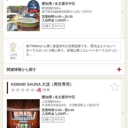
愛知県 / 名古屋市中区
東別院駅398m
地下鉄名城線東別院駅から歩いて約7分
営業時間 6:00～25:30
入浴料金 1,050円～
日帰り
サウナ
地下800mから湧く泉温25℃の天然温泉です。受付はエスカレー
ターで上がった３階に有り、浴場は更にエレベーターで上がった
５…
～10代
男性
関連情報から探す
KIWAMI SAUNA 大須（男性専用）
お気に入
りに追加
-点
/ 0 件
愛知県 / 名古屋市中区
上前津駅666m
大須商店街徒歩5分、大須観音駅より徒歩7分
営業時間 6:00～翌4:00
入浴料金 1,200円～
日帰り
サウナ