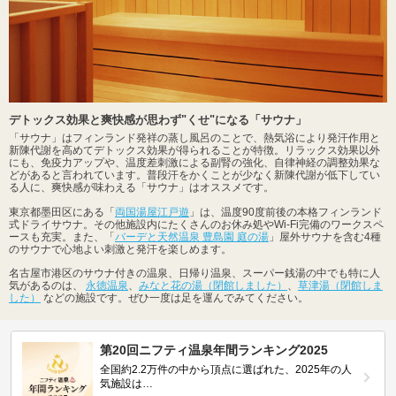
デトックス効果と爽快感が思わず"くせ"になる「サウナ」
「サウナ」はフィンランド発祥の蒸し風呂のことで、熱気浴により発汗作用と
新陳代謝を高めてデトックス効果が得られることが特徴。リラックス効果以外
にも、免疫力アップや、温度差刺激による副腎の強化、自律神経の調整効果な
どがあると言われています。普段汗をかくことが少なく新陳代謝が低下してい
る人に、爽快感が味わえる「サウナ」はオススメです。
東京都墨田区にある「
両国湯屋江戸遊
」は、温度90度前後の本格フィンランド
式ドライサウナ。その他施設内にたくさんのお休み処やWi-Fi完備のワークスペ
ースも充実。また、「
バーデと天然温泉 豊島園 庭の湯
」屋外サウナを含む4種
のサウナで心地よい刺激と発汗を楽しめます。
名古屋市港区のサウナ付きの温泉、日帰り温泉、スーパー銭湯の中でも特に人
気があるのは、
永徳温泉
、
みなと花の湯（閉館しました）
、
草津湯（閉館しま
した）
などの施設です。ぜひ一度は足を運んでみてください。
第20回ニフティ温泉年間ランキング2025
全国約2.2万件の中から頂点に選ばれた、2025年の人
気施設は…