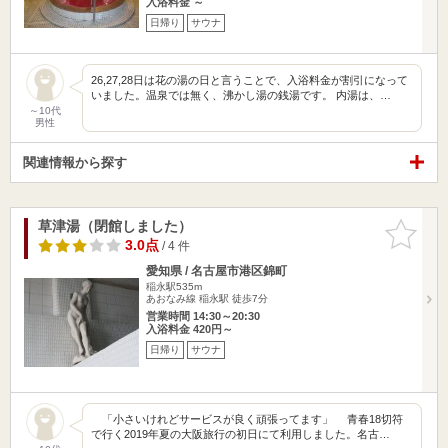
入浴料金 ～
日帰り
サウナ
26,27,28日は花の湯の日と言うことで、入浴料金が割引になって
いました。温泉では無く、沸かし湯の銭湯です。 内湯は、…
～10代
男性
関連情報から探す
草津湯（閉館しました）
お気に入
りに追加
3.0点
/ 4 件
愛知県 / 名古屋市港区錦町
稲永駅535m
あおなみ線 稲永駅 徒歩7分
営業時間 14:30～20:30
入浴料金 420円～
日帰り
サウナ
「小さいけれどサービスが良く頑張ってます」 青春18切符
で行く2019年夏の大阪旅行の初日にて利用しました。名古…