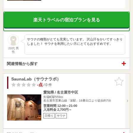
楽天トラベルの宿泊プランを見る
サウナの種類がとても充実しています。 沢山汗をかいてすっきり
しました！ サウナを利用したい方にとてもおすすめです。
20代 男
性
関連情報から探す
SaunaLab（サウナラボ）
お気に入
りに追加
-点
/ 0 件
愛知県 / 名古屋市中区
矢場町駅559m
名古屋市営東山線「栄駅」16番出口より徒歩約7分
営業時間 12:00～21:00
入浴料金 2,700円～
日帰り
サウナ