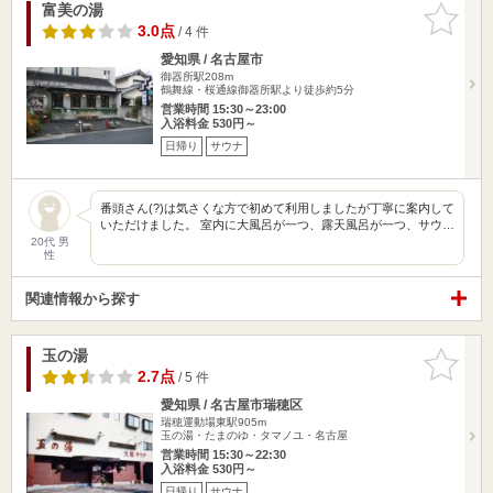
富美の湯
お気に入
りに追加
3.0点
/ 4 件
愛知県 / 名古屋市
御器所駅208m
鶴舞線・桜通線御器所駅より徒歩約5分
営業時間 15:30～23:00
入浴料金 530円～
日帰り
サウナ
番頭さん(?)は気さくな方で初めて利用しましたが丁寧に案内して
いただけました。 室内に大風呂が一つ、露天風呂が一つ、サウ…
20代 男
性
関連情報から探す
玉の湯
お気に入
りに追加
2.7点
/ 5 件
愛知県 / 名古屋市瑞穂区
瑞穂運動場東駅905m
玉の湯・たまのゆ・タマノユ・名古屋
営業時間 15:30～22:30
入浴料金 530円～
日帰り
サウナ