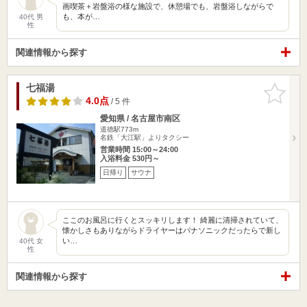
画喫茶＋岩盤浴の様な施設で、休憩場でも、岩盤浴しながらで
も、本が…
40代 男
性
関連情報から探す
七福湯
お気に入
りに追加
4.0点
/ 5 件
愛知県 / 名古屋市南区
道徳駅773m
名鉄「大江駅」よりタクシー
営業時間 15:00～24:00
入浴料金 530円～
日帰り
サウナ
ここのお風呂に行くとスッキリします！ 綺麗に清掃されていて、
懐かしさもありながらドライヤーはパナソニックだったらで新し
い…
40代 女
性
関連情報から探す