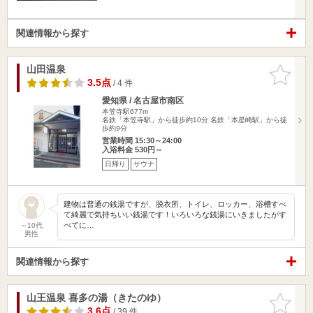
関連情報から探す
山田温泉
お気に入
りに追加
3.5点
/ 4 件
愛知県 / 名古屋市南区
本笠寺駅677m
名鉄「本笠寺駅」から徒歩約10分 名鉄「本星崎駅」から徒
歩約9分
営業時間 15:30～24:00
入浴料金 530円～
日帰り
サウナ
建物は普通の銭湯ですが、脱衣所、トイレ、ロッカー、浴槽すべ
て綺麗で気持ちいい銭湯です！いろいろな銭湯にいきましたがす
べてに…
～10代
男性
関連情報から探す
山王温泉 喜多の湯（きたのゆ）
お気に入
りに追加
3.6点
/ 39 件