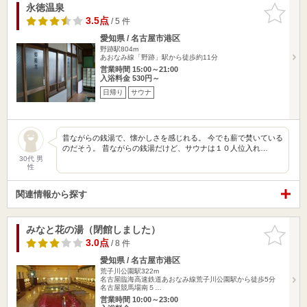
永徳温泉
お気に入
りに追加
3.5点
/ 5 件
愛知県 / 名古屋市港区
野跡駅804m
あおなみ線「野跡」駅から徒歩約11分
営業時間 15:00～21:00
入浴料金 530円～
日帰り
サウナ
昔ながらの銭湯で、懐かしさを感じれる。 今でも薪で焚いている
のだそう。 昔ながらの銭湯だけど、サウナは１０人位入れ…
30代 男
性
関連情報から探す
みなと花の湯（閉館しました）
お気に入
りに追加
3.0点
/ 8 件
愛知県 / 名古屋市港区
荒子川公園駅322m
名古屋臨海高速鉄道あおなみ線荒子川公園駅から徒歩5分
名古屋競馬場南５…
営業時間 10:00～23:00