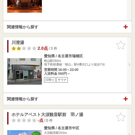
関連情報から探す
川澄湯
お気に入
りに追加
2.0点
/ 3 件
愛知県 / 名古屋市瑞穂区
桜山駅260m
地下鉄桜通線「桜山」駅4番出口より徒歩7分
営業時間 16:00～22:00
入浴料金 550円～
日帰り
サウナ
関連情報から探す
ホテルアベスト大須観音駅前 羽ノ湯
お気に入
りに追加
-点
/ 0 件
愛知県 / 名古屋市中区
大須観音駅203m