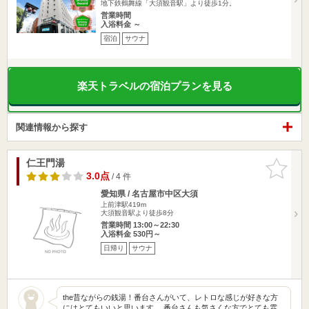
地下鉄鶴舞線「大須観音駅」より徒歩1分。
営業時間
入浴料金 ～
宿泊
サウナ
楽天トラベルの宿泊プランを見る
関連情報から探す
仁王門湯
お気に入
りに追加
3.0点
/ 4 件
愛知県 / 名古屋市中区大須
上前津駅419m
大須観音駅より徒歩8分
営業時間 13:00～22:30
入浴料金 530円～
日帰り
サウナ
the昔ながらの銭湯！番台さんがいて、レトロな感じが好きな方
にはとてもいいと思います。 番台さんも気さくな方でとても雰