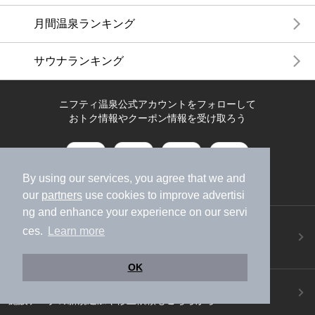
月間温泉ランキング
サウナランキング
ニフティ温泉公式アカウントをフォローして
おトク情報やクーポン情報を受け取ろう
By using our services, you agree that we and
our
partners
use cookies to improve advertisi
ng and enhance your experience on our servi
ニフティ温泉アプリ
ces.
Learn more
地図から温泉検索！お得な限定クーポンも！
今すぐダウンロード！
OK
ご意見ご要望 ・お問い合わせ
施設データの新規追加や修正依頼もこちらから