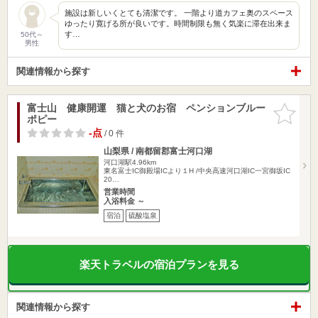
施設は新しいくとても清潔です。 一階より道カフェ奥のスペース
ゆったり寛げる所が良いです。時間制限も無く気楽に滞在出来ま
す…
50代～
男性
関連情報から探す
富士山 健康開運 猫と犬のお宿 ペンションブルー
お気に入
ポピー
りに追加
-点
/ 0 件
山梨県 / 南都留郡富士河口湖
河口湖駅4.96km
東名富士IC御殿場ICより１H /中央高速河口湖IC一宮御坂IC
20…
営業時間
入浴料金 ～
宿泊
硫酸塩泉
楽天トラベルの宿泊プランを見る
関連情報から探す