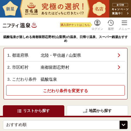
購入済チケットはこちら
ログイン
履歴
メニュー
硫酸塩泉が楽しめる南都留郡忍野村(山梨県)の温泉、日帰り温泉、スーパー銭湯おすす
め
1. 都道府県
北陸・甲信越 / 山梨県
2. 市区町村
南都留郡忍野村
3. こだわり条件
硫酸塩泉
こだわり条件を変更する
リストから探す
地図から探す