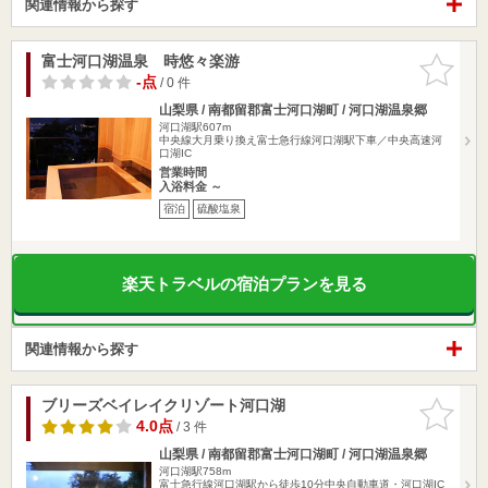
関連情報から探す
富士河口湖温泉 時悠々楽游
お気に入
りに追加
-点
/ 0 件
山梨県 / 南都留郡富士河口湖町 / 河口湖温泉郷
河口湖駅607m
中央線大月乗り換え富士急行線河口湖駅下車／中央高速河
口湖IC
営業時間
入浴料金 ～
宿泊
硫酸塩泉
楽天トラベルの宿泊プランを見る
関連情報から探す
ブリーズベイレイクリゾート河口湖
お気に入
りに追加
4.0点
/ 3 件
山梨県 / 南都留郡富士河口湖町 / 河口湖温泉郷
河口湖駅758m
富士急行線河口湖駅から徒歩10分中央自動車道・河口湖IC