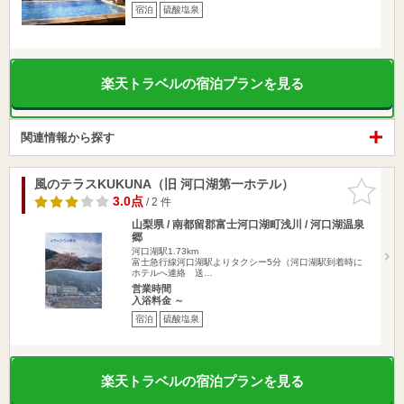
宿泊
硫酸塩泉
楽天トラベルの宿泊プランを見る
関連情報から探す
風のテラスKUKUNA（旧 河口湖第一ホテル）
お気に入
りに追加
3.0点
/ 2 件
山梨県 / 南都留郡富士河口湖町浅川 / 河口湖温泉
郷
河口湖駅1.73km
富士急行線河口湖駅よりタクシー5分（河口湖駅到着時に
ホテルへ連絡 送…
営業時間
入浴料金 ～
宿泊
硫酸塩泉
楽天トラベルの宿泊プランを見る