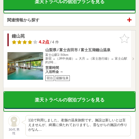
楽天トラベルの宿泊プランを見る
関連情報から探す
鐘山苑
お気に入
りに追加
4.2点
/ 4 件
山梨県 / 富士吉田市 / 富士五湖鐘山温泉
富士山駅2.50km
新宿 →（JR中央線）→ 大月 →（富士急行線）→ 富士山駅
約2時…
営業時間
入浴料金 ～
宿泊
硫酸塩泉
楽天トラベルの宿泊プランを見る
1泊で利用しました。老舗の温泉旅館です。施設は新しいとは言
えませんが、綺麗に保たれておりますし、昔ながらの施設の作り
がなん…
30代 男
性