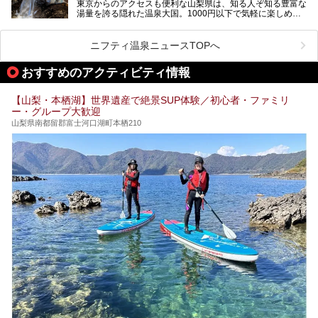
東京からのアクセスも便利な山梨県は、知る人ぞ知る豊富な
します。
湯量を誇る隠れた温泉大国。1000円以下で気軽に楽しめ
る、極上の源泉かけ流し日帰り温泉が点在しています。しか
も、これからの季節に嬉しい、じんわりと体の芯まで温ま
る“ぬる湯”が豊富なのも魅力。今回は、湯質も抜群で心ゆく
ニフティ温泉ニュースTOPへ
までリラックスできる山梨のお得な日帰り温泉を、実際体験
した感想と共に紹介します。
おすすめのアクティビティ情報
※ぬる湯とは35℃～39℃程度の体温に近いぬるめ温泉のこ
とです。
【山梨・本栖湖】世界遺産で絶景SUP体験／初心者・ファミリ
ー・グループ大歓迎
山梨県南都留郡富士河口湖町本栖210