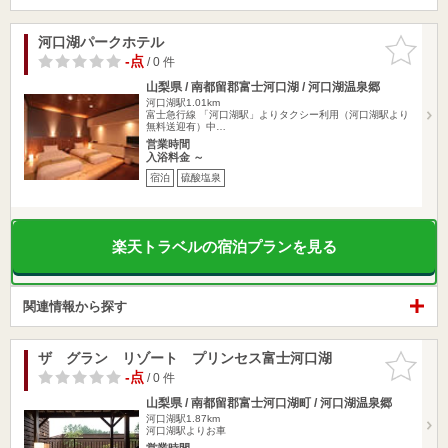
河口湖パークホテル
お気に入
りに追加
-点
/ 0 件
山梨県 / 南都留郡富士河口湖 / 河口湖温泉郷
河口湖駅1.01km
富士急行線 「河口湖駅」よりタクシー利用（河口湖駅より
無料送迎有）中…
営業時間
入浴料金 ～
宿泊
硫酸塩泉
楽天トラベルの宿泊プランを見る
関連情報から探す
ザ グラン リゾート プリンセス富士河口湖
お気に入
りに追加
-点
/ 0 件
山梨県 / 南都留郡富士河口湖町 / 河口湖温泉郷
河口湖駅1.87km
河口湖駅よりお車
営業時間