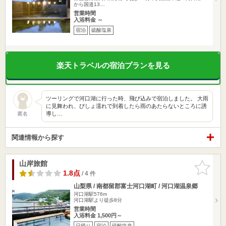
から国道13…
営業時間
入浴料金 ～
宿泊
硫酸塩泉
楽天トラベルの宿泊プランを見る
ツーリングで河口湖に行った時、飛び込みで宿泊しました。 大雨
に見舞われ、びしょ濡れで到着したら雨のあたらないところに誘
導し…
匿名
関連情報から探す
山岸旅館
お気に入
りに追加
1.8点
/ 4 件
山梨県 / 南都留郡富士河口湖町 / 河口湖温泉郷
河口湖駅576m
河口湖駅より徒歩8分
営業時間
入浴料金 1,500円～
日帰り
宿泊
硫酸塩泉