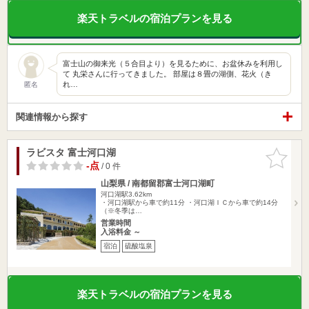
楽天トラベルの宿泊プランを見る
富士山の御来光（５合目より）を見るために、お盆休みを利用し
て 丸栄さんに行ってきました。 部屋は８畳の湖側、花火（き
れ…
匿名
関連情報から探す
ラビスタ 富士河口湖
お気に入
りに追加
-点
/ 0 件
山梨県 / 南都留郡富士河口湖町
河口湖駅3.62km
・河口湖駅から車で約11分 ・河口湖ＩＣから車で約14分
（※冬季は…
営業時間
入浴料金 ～
宿泊
硫酸塩泉
楽天トラベルの宿泊プランを見る