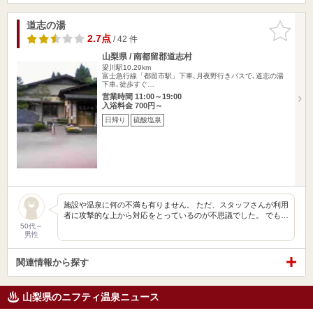
道志の湯
お気に入
りに追加
2.7点
/ 42 件
山梨県 / 南都留郡道志村
梁川駅10.29km
富士急行線「都留市駅」下車､月夜野行きバスで､道志の湯
下車､徒歩すぐ…
営業時間 11:00～19:00
入浴料金 700円～
日帰り
硫酸塩泉
施設や温泉に何の不満も有りません。 ただ、スタッフさんが利用
者に攻撃的な上から対応をとっているのが不思議でした。 でも…
50代～
男性
関連情報から探す
山梨県のニフティ温泉ニュース