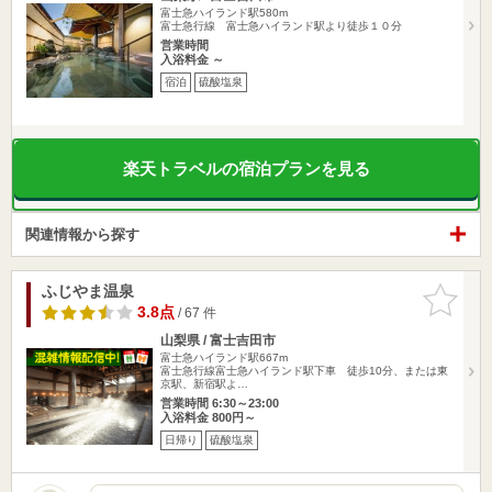
富士急ハイランド駅580m
富士急行線 富士急ハイランド駅より徒歩１０分
営業時間
入浴料金 ～
宿泊
硫酸塩泉
楽天トラベルの宿泊プランを見る
関連情報から探す
ふじやま温泉
お気に入
りに追加
3.8点
/ 67 件
山梨県 / 富士吉田市
富士急ハイランド駅667m
富士急行線富士急ハイランド駅下車 徒歩10分、または東
京駅、新宿駅よ…
営業時間 6:30～23:00
入浴料金 800円～
日帰り
硫酸塩泉