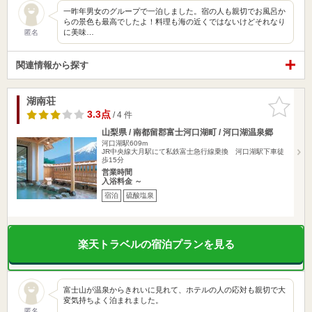
一昨年男女のグループで一泊しました。宿の人も親切でお風呂か
らの景色も最高でしたよ！料理も海の近くではないけどそれなり
に美味…
匿名
関連情報から探す
湖南荘
お気に入
りに追加
3.3点
/ 4 件
山梨県 / 南都留郡富士河口湖町 / 河口湖温泉郷
河口湖駅609m
JR中央線大月駅にて私鉄富士急行線乗換 河口湖駅下車徒
歩15分
営業時間
入浴料金 ～
宿泊
硫酸塩泉
楽天トラベルの宿泊プランを見る
富士山が温泉からきれいに見れて、ホテルの人の応対も親切で大
変気持ちよく泊まれました。
匿名