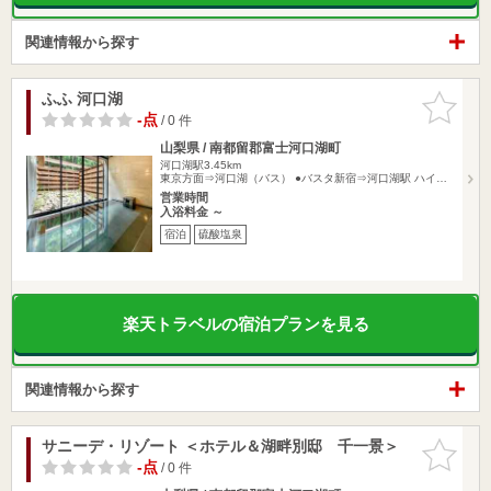
関連情報から探す
ふふ 河口湖
お気に入
りに追加
-点
/ 0 件
山梨県 / 南都留郡富士河口湖町
河口湖駅3.45km
東京方面⇒河口湖（バス） ●バスタ新宿⇒河口湖駅 ハイ…
営業時間
入浴料金 ～
宿泊
硫酸塩泉
楽天トラベルの宿泊プランを見る
関連情報から探す
サニーデ・リゾート ＜ホテル＆湖畔別邸 千一景＞
お気に入
りに追加
-点
/ 0 件