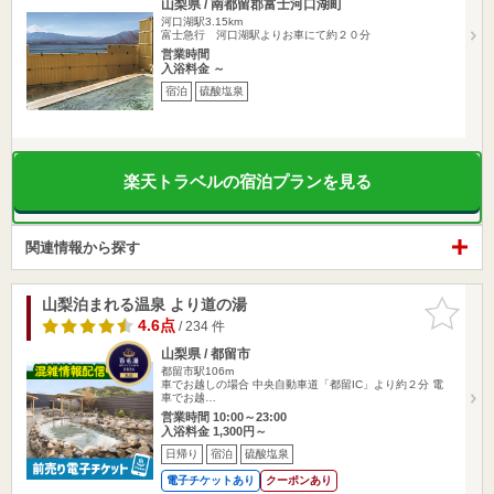
山梨県 / 南都留郡富士河口湖町
河口湖駅3.15km
富士急行 河口湖駅よりお車にて約２０分
営業時間
入浴料金 ～
宿泊
硫酸塩泉
楽天トラベルの宿泊プランを見る
関連情報から探す
山梨泊まれる温泉 より道の湯
お気に入
りに追加
4.6点
/ 234 件
山梨県 / 都留市
都留市駅106m
車でお越しの場合 中央自動車道「都留IC」より約２分 電
車でお越…
営業時間 10:00～23:00
入浴料金 1,300円～
日帰り
宿泊
硫酸塩泉
電子チケットあり
クーポンあり