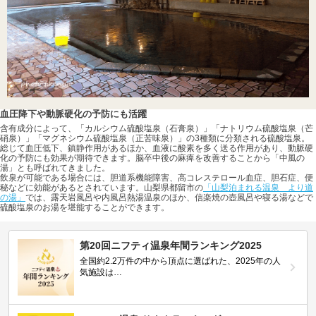
血圧降下や動脈硬化の予防にも活躍
含有成分によって、「カルシウム硫酸塩泉（石膏泉）」「ナトリウム硫酸塩泉（芒
硝泉）」「マグネシウム硫酸塩泉（正苦味泉）」の3種類に分類される硫酸塩泉。
総じて血圧低下、鎮静作用があるほか、血液に酸素を多く送る作用があり、動脈硬
化の予防にも効果が期待できます。脳卒中後の麻痺を改善することから「中風の
湯」とも呼ばれてきました。
飲泉が可能である場合には、胆道系機能障害、高コレステロール血症、胆石症、便
秘などに効能があるとされています。山梨県都留市の
「山梨泊まれる温泉 より道
の湯」
では、露天岩風呂や内風呂熱湯温泉のほか、信楽焼の壺風呂や寝る湯などで
硫酸塩泉のお湯を堪能することができます。
第20回ニフティ温泉年間ランキング2025
全国約2.2万件の中から頂点に選ばれた、2025年の人
気施設は…