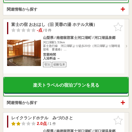
関連情報から探す
富士の宿 おおはし（旧 芙蓉の湯 ホテル大橋）
お気に入
りに追加
-点
/ 0 件
山梨県 / 南都留郡富士河口湖町 / 河口湖温泉郷
河口湖駅1.53km
富士急行線 河口湖駅より徒歩20分（河口湖駅より随時送
迎有 要連絡）…
営業時間
入浴料金 ～
宿泊
硫酸塩泉
楽天トラベルの宿泊プランを見る
関連情報から探す
レイクランドホテル みづのさと
お気に入
りに追加
2.0点
/ 1 件
山梨県 / 南都留郡富士河口湖町 / 河口湖温泉郷