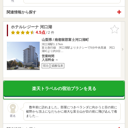
性
関連情報から探す
ホテルレジーナ 河口湖
お気に入
りに追加
4.5点
/ 2 件
山梨県 / 南都留郡富士河口湖町
河口湖駅1.17km
富士急行線 河口湖駅よりタクシーで5分中央高速 河口
湖ICより約3分…
営業時間
入浴料金 ～
宿泊
硫酸塩泉
楽天トラベルの宿泊プランを見る
数年前に訪れました。部屋につきベランダに向かうと目の前に
裾野から頂上になだらかに雄大な富士山が目の前に飛び込んで着
ました…
匿名