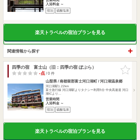
入浴料金 ～
宿泊
硫酸塩泉
楽天トラベルの宿泊プランを見る
関連情報から探す
四季の宿 富士山（旧：四季の宿 ぽぷら）
お気に入
りに追加
-点
/ 0 件
山梨県 / 南都留郡富士河口湖町 / 河口湖温泉郷
河口湖駅1.22km
富士急行線 河口湖駅よりタクシー利用5分 中央高速道 河口
湖ICより…
営業時間
入浴料金 ～
宿泊
硫酸塩泉
楽天トラベルの宿泊プランを見る