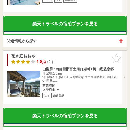
楽天トラベルの宿泊プランを見る
関連情報から探す
花水庭おおや
お気に入
りに追加
4.0点
/ 2 件
山梨県 / 南都留郡富士河口湖町 / 河口湖温泉郷
河口湖駅598m
河口湖駅─徒歩10分─花水庭おおや中央自動車道─河口湖I.
C─国道1…
営業時間
入浴料金 ～
宿泊
硫酸塩泉
楽天トラベルの宿泊プランを見る