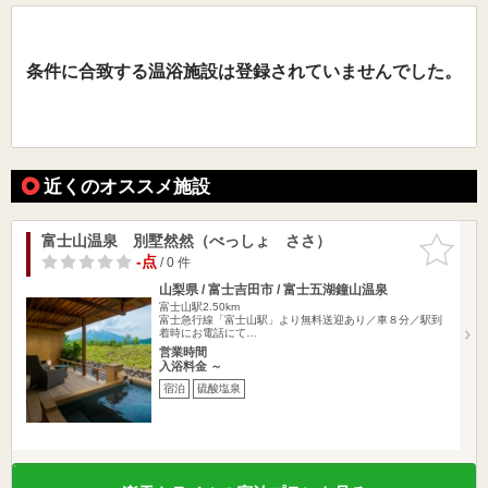
条件に合致する温浴施設は登録されていませんでした。
近くのオススメ施設
富士山温泉 別墅然然（べっしょ ささ）
お気に入
りに追加
-点
/ 0 件
山梨県 / 富士吉田市 / 富士五湖鐘山温泉
富士山駅2.50km
富士急行線「富士山駅」より無料送迎あり／車８分／駅到
着時にお電話にて…
営業時間
入浴料金 ～
宿泊
硫酸塩泉