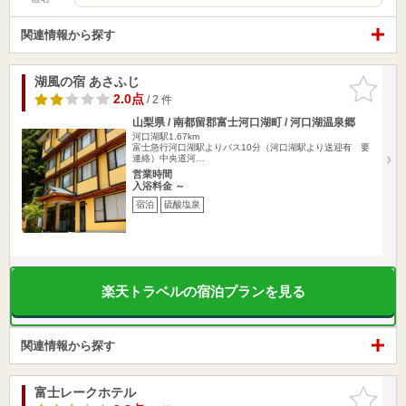
関連情報から探す
湖風の宿 あさふじ
お気に入
りに追加
2.0点
/ 2 件
山梨県 / 南都留郡富士河口湖町 / 河口湖温泉郷
河口湖駅1.67km
富士急行河口湖駅よりバス10分（河口湖駅より送迎有 要
連絡）中央道河…
営業時間
入浴料金 ～
宿泊
硫酸塩泉
楽天トラベルの宿泊プランを見る
関連情報から探す
富士レークホテル
お気に入