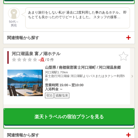
あまり旅行をしない私が 過去に2度利用した事のあるホテル。 即
ちとても良かったのでリピートしました。 スタッフの接客…
50代～
男性
関連情報から探す
河口湖温泉 富ノ湖ホテル
お気に入
りに追加
-点
/ 0 件
山梨県 / 南都留郡富士河口湖町 / 河口湖温泉郷
河口湖駅1.70km
富士急行河口湖線 河口湖駅よりバスまたはタクシー利用5
分
営業時間 15:00～翌10:00
入浴料金 ～
宿泊
硫酸塩泉
楽天トラベルの宿泊プランを見る
関連情報から探す