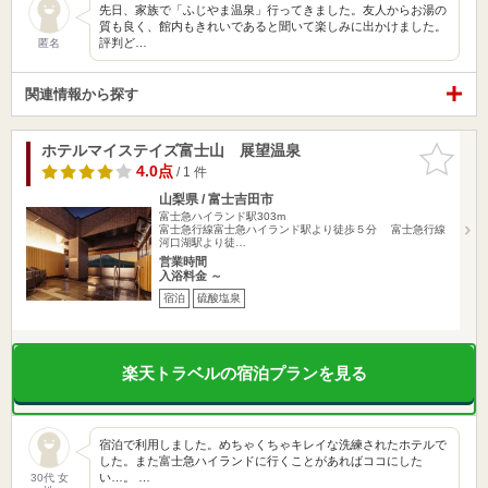
先日、家族で「ふじやま温泉」行ってきました。友人からお湯の
質も良く、館内もきれいであると聞いて楽しみに出かけました。
評判ど…
匿名
関連情報から探す
ホテルマイステイズ富士山 展望温泉
お気に入
りに追加
4.0点
/ 1 件
山梨県 / 富士吉田市
富士急ハイランド駅303m
富士急行線富士急ハイランド駅より徒歩５分 富士急行線
河口湖駅より徒…
営業時間
入浴料金 ～
宿泊
硫酸塩泉
楽天トラベルの宿泊プランを見る
宿泊で利用しました。めちゃくちゃキレイな洗練されたホテルで
した。また富士急ハイランドに行くことがあればココにした
い…。 …
30代 女