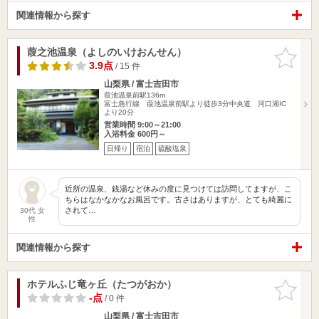
関連情報から探す
葭之池温泉（よしのいけおんせん）
お気に入
りに追加
3.9点
/ 15 件
山梨県 / 富士吉田市
葭池温泉前駅136m
富士急行線 葭池温泉前駅より徒歩3分中央道 河口湖IC
より20分
営業時間 9:00～21:00
入浴料金 600円～
日帰り
宿泊
硫酸塩泉
近所の温泉、銭湯など休みの度に見つけては訪問してますが、こ
ちらはなかなかなお風呂です。古さはありますが、とても綺麗に
されて…
30代 女
性
関連情報から探す
ホテルふじ竜ヶ丘（たつがおか）
お気に入
りに追加
-点
/ 0 件
山梨県 / 富士吉田市