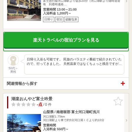
富士急行線河口湖駅より徒歩20分（河口湖駅より随時送迎
有 到着時連絡…
営業時間 13:00～21:00
入浴料金 1,200円～
日帰り
宿泊
硫酸塩泉
楽天トラベルの宿泊プランを見る
日帰り入浴も可能です。 民放のバラエティ番組で紹介されていた
ので、行ってきました。 天然温泉ではなくちょっと残念ですが…
50代～
男性
関連情報から探す
湖楽おんやど富士吟景
お気に入
りに追加
-点
/ 0 件
山梨県 / 南都留郡 富士河口湖町浅川
河口湖駅1.75km
河口湖駅より車で約5分河口湖ＩＣより約10分
営業時間
入浴料金 550円～