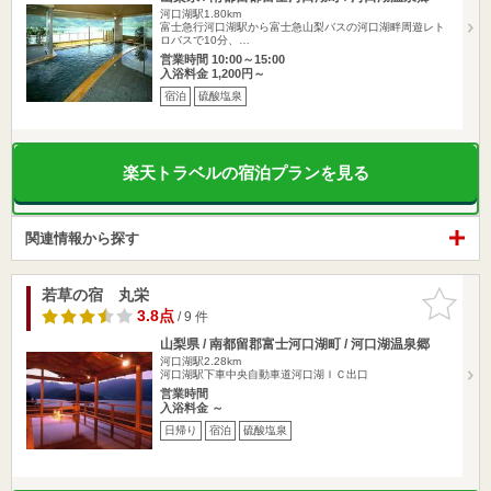
河口湖駅1.80km
富士急行河口湖駅から富士急山梨バスの河口湖畔周遊レト
ロバスで10分、…
営業時間 10:00～15:00
入浴料金 1,200円～
宿泊
硫酸塩泉
楽天トラベルの宿泊プランを見る
関連情報から探す
若草の宿 丸栄
お気に入
りに追加
3.8点
/ 9 件
山梨県 / 南都留郡富士河口湖町 / 河口湖温泉郷
河口湖駅2.28km
河口湖駅下車中央自動車道河口湖ＩＣ出口
営業時間
入浴料金 ～
日帰り
宿泊
硫酸塩泉