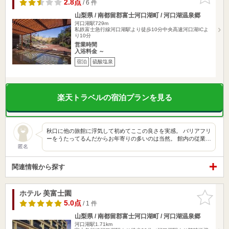
りに追加
2.8点
/ 6 件
山梨県 / 南都留郡富士河口湖町 / 河口湖温泉郷
河口湖駅729m
私鉄富士急行線河口湖駅より徒歩10分中央高速河口湖ICよ
り10分
営業時間
入浴料金 ～
宿泊
硫酸塩泉
楽天トラベルの宿泊プランを見る
秋口に他の旅館に浮気して初めてここの良さを実感。 バリアフリ
ーをうたってるんだからお年寄りの多いのは当然。 館内の従業…
匿名
関連情報から探す
ホテル 美富士園
お気に入
りに追加
5.0点
/ 1 件
山梨県 / 南都留郡富士河口湖町 / 河口湖温泉郷
河口湖駅1.71km