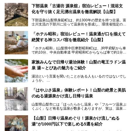
下部温泉「古湯坊 源泉舘」宿泊レビュー！混浴文
化を守り抜く足元湧出温泉を徹底解説【山梨】
下部温泉(山梨県身延町)は、約1300年の歴史を持つ古湯。富
士川支流の下部川に沿って温泉街を形成し、環境省指定の国
民保養温泉地でもあります。
中でも「古湯坊 源泉舘」は、戦国時代に武田信玄公も療養
「ホテル昭和」宿泊レビュー！温泉通が口を揃えて
したと伝えられる名湯の宿。最大の特徴は、令和の現代にお
絶賛する神コスパ宿を徹底紹介【山梨】
いても混浴文化が守られ、老若男女の分け隔て一切無く温泉
入浴を楽しめる点。全国的に混浴温泉は年々少しずつ減少傾
「ホテル昭和」(山梨県中巨摩郡昭和町)は、JR甲府駅から車
向にありますが、「古湯坊 源泉舘」では本来あるべき混浴
で約10分、中央自動車道 甲府昭和ICからならば車で約1分の
の姿が保たれている点に注目すべきでしょう。
場所にあるビジネスホテル。2名1室で1名あたり4,000円台
から、一人泊でも6,000円台から宿泊可能です。
今回は足元湧出の混浴温泉である「かくし湯大岩風呂」をは
家族みんなで日帰り湯治体験！山梨の竜王ラドン温
じめ、湯治棟である「別館神泉」を中心に「古湯坊 源泉
泉 湯～とぴあの魅力をご紹介
しかし、最大の魅力は“温泉そのもの”でしょう。自家源泉を
舘」の全貌を徹底紹介します。
所有し、豪快に源泉かけ流しで提供。泡付きのある重曹泉系
湯治という言葉を聞いたことがある人もいるのではないでし
統の単純温泉は、入浴すると実にサッパリ爽快。日帰り入浴
ょうか。
不可なこともあり、全国の温泉ファンがこの温泉を求めて
「ホテル昭和」へ宿泊します。この価格帯のビジネスホテル
なかなか体験できない、湯治体験が日帰りでできる温浴施設
では循環濾過の沸かし湯が一般的ですが、ここは本物の極上
「はやぶさ温泉」体験レポート！山梨の絶景と美肌
が山梨にあります。
温泉。まさに価格破壊と言えるクオリティです。
のぬる湯源泉かけ流し日帰り温泉
家族みんなで楽しめる、山梨県の「竜王ラドン温泉 湯～と
今回は筆者自ら宿泊し、「ホテル昭和」の温泉をはじめ、客
山梨県山梨市には「ほったらかし温泉」や「フルーツ温泉ぷ
ぴあ」の魅力をご紹介します。
室や無料朝食などをご紹介。温泉通が口を揃えて絶賛する神
くぷく」など有名な温泉が数多くありますが、実は、温泉マ
コスパ宿の全貌を徹底解説します！
ニアがわざわざ遠方から足を運ぶ極上の日帰り温泉もあるん
───
です。今回紹介する「はやぶさ温泉」も、そのひとつ。温泉
提供元：株式会社湯ーとぴあ【PR】
【山梨】日帰り温泉めぐり！源泉かけ流し“ぬる
はもちろん、絶景や地元食材を活かしたグルメも堪能できま
この記事は株式会社湯ーとぴあのPRレポート記事です。
湯”が1000円以下で楽しめる5選を紹介
す。
「はやぶさ温泉」が多くの人を惹きつける理由を詳しく解説