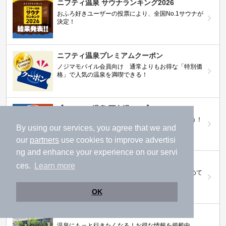
ニフティ温泉 サウナランキング2026
おふろ好きユーザーの投票により、全国No.1サウナが
決定！
ニフティ温泉プレミアムクーポン
ノジマモバイル会員向け 通常よりもお得な「特別価
格」で人気の温泉を満喫できる！
【ニフティ温泉 百名湯2026】
行ってみたい施設に投票してプレゼントを当てよう！
By using our services, you agree that we and
（全10回開催 / 合計260名様）
our
partners
use cookies to improve advertisi
ng and enhance your experience on our servi
岩盤浴特集
ces.
Learn more
日本全国の岩盤浴情報だけをピックアップ。まとめて
検索！
OK
ニフティ温泉ニュース
温泉にもっと行きたくなる！お得な情報を掲載中