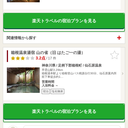
楽天トラベルの宿泊プランを見る
関連情報から探す
箱根温泉湯宿 山の省（旧 はたご一の湯）
お気に入
りに追加
3.2点
/ 17 件
神奈川県 / 足柄下郡箱根町 / 仙石原温泉
早雲山駅3.29km
箱根湯本駅より箱根登山バス桃源台行30分、仙石原案内所
前下車徒歩約1…
営業時間
入浴料金 ～
宿泊
塩化物泉
楽天トラベルの宿泊プランを見る