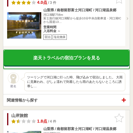
りに追加
4.0点
/ 3 件
山梨県 / 南都留郡富士河口湖町 / 河口湖温泉郷
河口湖駅758m
富士急行線河口湖駅から徒歩10分中央自動車道・河口湖IC
から国道13…
営業時間
入浴料金 ～
宿泊
塩化物泉
楽天トラベルの宿泊プランを見る
ツーリングで河口湖に行った時、飛び込みで宿泊しました。 大雨
に見舞われ、びしょ濡れで到着したら雨のあたらないところに誘
導し…
匿名
関連情報から探す
山岸旅館
お気に入
りに追加
1.8点
/ 4 件
山梨県 / 南都留郡富士河口湖町 / 河口湖温泉郷