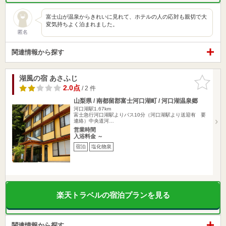
富士山が温泉からきれいに見れて、ホテルの人の応対も親切で大
変気持ちよく泊まれました。
匿名
関連情報から探す
湖風の宿 あさふじ
お気に入
りに追加
2.0点
/ 2 件
山梨県 / 南都留郡富士河口湖町 / 河口湖温泉郷
河口湖駅1.67km
富士急行河口湖駅よりバス10分（河口湖駅より送迎有 要
連絡）中央道河…
営業時間
入浴料金 ～
宿泊
塩化物泉
楽天トラベルの宿泊プランを見る
関連情報から探す