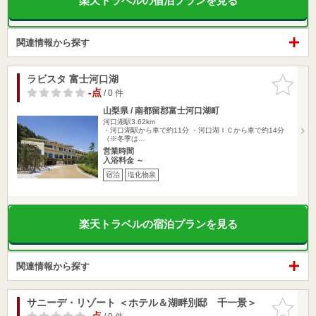
楽天トラベルの宿泊プランを見る
関連情報から探す
ラビスタ 富士河口湖
お気に入
りに追加
-点
/ 0 件
山梨県 / 南都留郡富士河口湖町
河口湖駅3.62km
・河口湖駅から車で約11分 ・河口湖ＩＣから車で約14分
（※冬季は…
営業時間
入浴料金 ～
宿泊
塩化物泉
楽天トラベルの宿泊プランを見る
関連情報から探す
サニーデ・リゾート ＜ホテル＆湖畔別邸 千一景＞
お気に入
りに追加