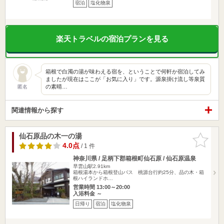
宿泊
塩化物泉
楽天トラベルの宿泊プランを見る
箱根で白濁の湯が味わえる宿を、ということで何軒か宿泊してみ
ましたが現在はここが「お気に入り」です。源泉掛け流し等泉質
の素晴…
匿名
関連情報から探す
仙石原品の木一の湯
お気に入
りに追加
4.0点
/ 1 件
神奈川県 / 足柄下郡箱根町仙石原 / 仙石原温泉
早雲山駅2.91km
箱根湯本から箱根登山バス 桃源台行約25分、品の木・箱
根ハイランドホ…
営業時間 13:00～20:00
入浴料金 ～
日帰り
宿泊
塩化物泉