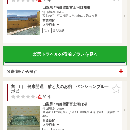
-点
/ 0 件
山梨県 / 南都留郡富士河口湖町
河口湖駅3.15km
富士急行 河口湖駅よりお車にて約２０分
営業時間
入浴料金 ～
宿泊
塩化物泉
楽天トラベルの宿泊プランを見る
関連情報から探す
富士山 健康開運 猫と犬のお宿 ペンションブルー
お気に入
ポピー
りに追加
-点
/ 0 件
山梨県 / 南都留郡富士河口湖
河口湖駅4.96km
東名富士IC御殿場ICより１H /中央高速河口湖IC一宮御坂IC
20…
営業時間
入浴料金 ～