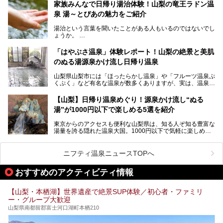
から、一人泊でも6,000円台から宿泊可能です。
今回は足元湧出の混浴温泉である「かくし湯大岩風呂」をは
家族みんなで日帰り湯治体験！山梨の竜王ラドン温
じめ、湯治棟である「別館神泉」を中心に「古湯坊 源泉
泉 湯～とぴあの魅力をご紹介
しかし、最大の魅力は“温泉そのもの”でしょう。自家源泉を
舘」の全貌を徹底紹介します。
所有し、豪快に源泉かけ流しで提供。泡付きのある重曹泉系
湯治という言葉を聞いたことがある人もいるのではないでし
統の単純温泉は、入浴すると実にサッパリ爽快。日帰り入浴
ょうか。
不可なこともあり、全国の温泉ファンがこの温泉を求めて
「ホテル昭和」へ宿泊します。この価格帯のビジネスホテル
なかなか体験できない、湯治体験が日帰りでできる温浴施設
では循環濾過の沸かし湯が一般的ですが、ここは本物の極上
「はやぶさ温泉」体験レポート！山梨の絶景と美肌
が山梨にあります。
温泉。まさに価格破壊と言えるクオリティです。
のぬる湯源泉かけ流し日帰り温泉
家族みんなで楽しめる、山梨県の「竜王ラドン温泉 湯～と
今回は筆者自ら宿泊し、「ホテル昭和」の温泉をはじめ、客
山梨県山梨市には「ほったらかし温泉」や「フルーツ温泉ぷ
ぴあ」の魅力をご紹介します。
室や無料朝食などをご紹介。温泉通が口を揃えて絶賛する神
くぷく」など有名な温泉が数多くありますが、実は、温泉マ
コスパ宿の全貌を徹底解説します！
ニアがわざわざ遠方から足を運ぶ極上の日帰り温泉もあるん
───
です。今回紹介する「はやぶさ温泉」も、そのひとつ。温泉
提供元：株式会社湯ーとぴあ【PR】
【山梨】日帰り温泉めぐり！源泉かけ流し“ぬる
はもちろん、絶景や地元食材を活かしたグルメも堪能できま
この記事は株式会社湯ーとぴあのPRレポート記事です。
湯”が1000円以下で楽しめる5選を紹介
す。
「はやぶさ温泉」が多くの人を惹きつける理由を詳しく解説
東京からのアクセスも便利な山梨県は、知る人ぞ知る豊富な
します。
湯量を誇る隠れた温泉大国。1000円以下で気軽に楽しめ
る、極上の源泉かけ流し日帰り温泉が点在しています。しか
も、これからの季節に嬉しい、じんわりと体の芯まで温ま
る“ぬる湯”が豊富なのも魅力。今回は、湯質も抜群で心ゆく
ニフティ温泉ニュースTOPへ
までリラックスできる山梨のお得な日帰り温泉を、実際体験
した感想と共に紹介します。
おすすめのアクティビティ情報
※ぬる湯とは35℃～39℃程度の体温に近いぬるめ温泉のこ
とです。
【山梨・本栖湖】世界遺産で絶景SUP体験／初心者・ファミリ
ー・グループ大歓迎
山梨県南都留郡富士河口湖町本栖210