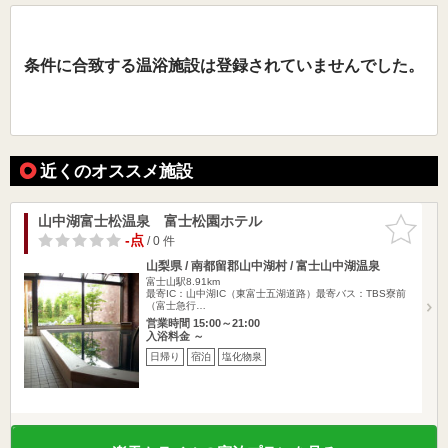
条件に合致する温浴施設は登録されていませんでした。
近くのオススメ施設
山中湖富士松温泉 富士松園ホテル
お気に入
りに追加
-点
/ 0 件
山梨県 / 南都留郡山中湖村 / 富士山中湖温泉
富士山駅8.91km
最寄IC：山中湖IC（東富士五湖道路）最寄バス：TBS寮前
（富士急行…
営業時間 15:00～21:00
入浴料金 ～
日帰り
宿泊
塩化物泉