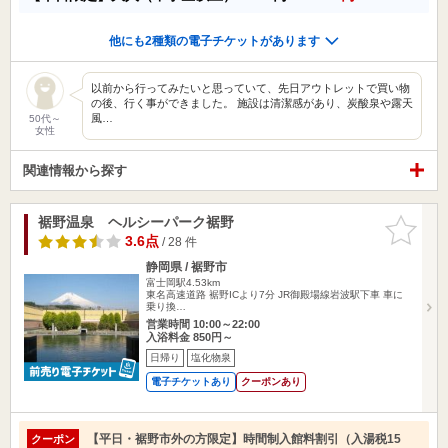
他にも2種類の電子チケットがあります
以前から行ってみたいと思っていて、先日アウトレットで買い物
の後、行く事ができました。 施設は清潔感があり、炭酸泉や露天
風…
50代～
女性
関連情報から探す
裾野温泉 ヘルシーパーク裾野
お気に入
りに追加
3.6点
/ 28 件
静岡県 / 裾野市
富士岡駅4.53km
東名高速道路 裾野ICより7分 JR御殿場線岩波駅下車 車に
乗り換…
営業時間 10:00～22:00
入浴料金 850円～
日帰り
塩化物泉
電子チケットあり
クーポンあり
【平日・裾野市外の方限定】時間制入館料割引（入湯税15
クーポン