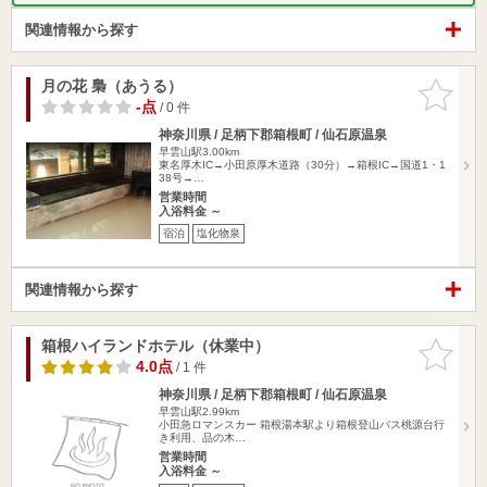
関連情報から探す
月の花 梟（あうる）
お気に入
りに追加
-点
/ 0 件
神奈川県 / 足柄下郡箱根町 / 仙石原温泉
早雲山駅3.00km
東名厚木IC→小田原厚木道路（30分）→箱根IC→国道1・1
38号→…
営業時間
入浴料金 ～
宿泊
塩化物泉
関連情報から探す
箱根ハイランドホテル（休業中）
お気に入
りに追加
4.0点
/ 1 件
神奈川県 / 足柄下郡箱根町 / 仙石原温泉
早雲山駅2.99km
小田急ロマンスカー 箱根湯本駅より箱根登山バス桃源台行
き利用、品の木…
営業時間
入浴料金 ～