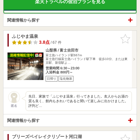
楽天トラベルの宿泊プランを見る
関連情報から探す
ふじやま温泉
お気に入
りに追加
3.8点
/ 67 件
山梨県 / 富士吉田市
富士急ハイランド駅667m
富士急行線富士急ハイランド駅下車 徒歩10分、または東
京駅、新宿駅よ…
営業時間 6:30～23:00
入浴料金 800円～
日帰り
塩化物泉
先日、家族で「ふじやま温泉」行ってきました。友人からお湯の
質も良く、館内もきれいであると聞いて楽しみに出かけました。
評判ど…
匿名
関連情報から探す
ブリーズベイレイクリゾート河口湖
お気に入