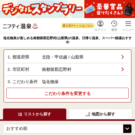
購入済チケットはこちら
ログイン
履歴
メニュー
塩化物泉が楽しめる南都留郡忍野村(山梨県)の温泉、日帰り温泉、スーパー銭湯おすす
め
1. 都道府県
北陸・甲信越 / 山梨県
2. 市区町村
南都留郡忍野村
3. こだわり条件
塩化物泉
こだわり条件を変更する
リストから探す
地図から探す