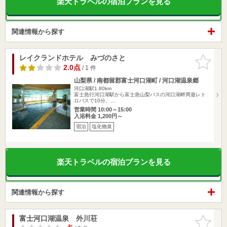
楽天トラベルの宿泊プランを見る
関連情報から探す
レイクランドホテル みづのさと
お気に入
りに追加
2.0点
/ 1 件
山梨県 / 南都留郡富士河口湖町 / 河口湖温泉郷
河口湖駅1.80km
富士急行河口湖駅から富士急山梨バスの河口湖畔周遊レト
ロバスで10分、…
営業時間 10:00～15:00
入浴料金 1,200円～
宿泊
塩化物泉
楽天トラベルの宿泊プランを見る
関連情報から探す
富士河口湖温泉 外川荘
お気に入
りに追加