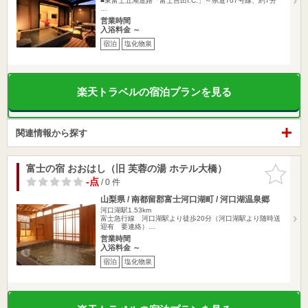
■東富士五湖道路「富士吉田I.C.」～県道707号線、約7分
…
営業時間
入浴料金 ～
宿泊
塩化物泉
楽天トラベルの宿泊プランを見る
関連情報から探す
富士の宿 おおはし（旧 芙蓉の湯 ホテル大橋）
お気に入
りに追加
-点
/ 0 件
山梨県 / 南都留郡富士河口湖町 / 河口湖温泉郷
河口湖駅1.53km
富士急行線 河口湖駅より徒歩20分（河口湖駅より随時送
迎有 要連絡）…
営業時間
入浴料金 ～
宿泊
塩化物泉