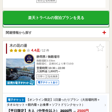
宿泊
塩化物泉
楽天トラベルの宿泊プランを見る
関連情報から探す
木の花の湯
お気に入
りに追加
4.4点
/ 12 件
静岡県 / 御殿場市
御殿場駅3.03km
御殿場IC、足柄SICより車で10分
営業時間 10:30～22:00
入浴料金 1,800円～
日帰り
塩化物泉
電子チケットあり
【オンライン限定】1日湯ったりプラン（大浴場利用＋
電子チケット
タオルセット＋館内着＋お食事＋ソフトドリンクセット）
【平日限定】大人（中学生以上）
3600円
→
2500円