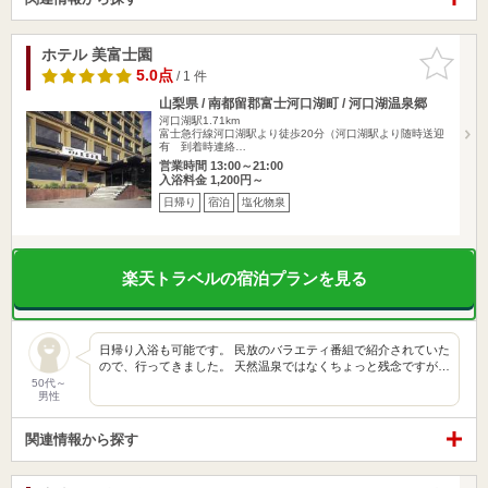
ホテル 美富士園
お気に入
りに追加
5.0点
/ 1 件
山梨県 / 南都留郡富士河口湖町 / 河口湖温泉郷
河口湖駅1.71km
富士急行線河口湖駅より徒歩20分（河口湖駅より随時送迎
有 到着時連絡…
営業時間 13:00～21:00
入浴料金 1,200円～
日帰り
宿泊
塩化物泉
楽天トラベルの宿泊プランを見る
日帰り入浴も可能です。 民放のバラエティ番組で紹介されていた
ので、行ってきました。 天然温泉ではなくちょっと残念ですが…
50代～
男性
関連情報から探す