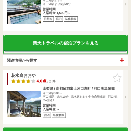
河口湖駅576m
河口湖駅より徒歩8分
営業時間
入浴料金 1,500円～
日帰り
宿泊
塩化物泉
楽天トラベルの宿泊プランを見る
関連情報から探す
花水庭おおや
お気に入
りに追加
4.0点
/ 2 件
山梨県 / 南都留郡富士河口湖町 / 河口湖温泉郷
河口湖駅598m
河口湖駅─徒歩10分─花水庭おおや中央自動車道─河口湖I.
C─国道1…
営業時間
入浴料金 ～
宿泊
塩化物泉