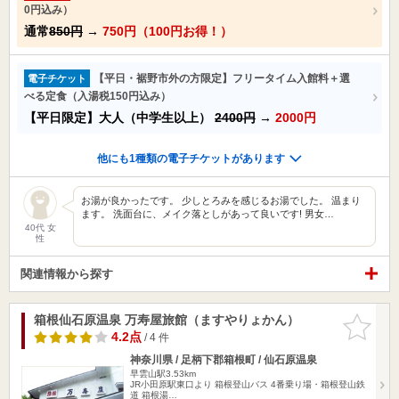
0円込み）
通常
850円
→
750円（100円お得！）
【平日・裾野市外の方限定】フリータイム入館料＋選
電子チケット
べる定食（入湯税150円込み）
【平日限定】大人（中学生以上）
2400円
→
2000円
他にも1種類の電子チケットがあります
お湯が良かったです。 少しとろみを感じるお湯でした。 温まり
ます。 洗面台に、メイク落としがあって良いです! 男女…
40代 女
性
関連情報から探す
箱根仙石原温泉 万寿屋旅館（ますやりょかん）
お気に入
りに追加
4.2点
/ 4 件
神奈川県 / 足柄下郡箱根町 / 仙石原温泉
早雲山駅3.53km
JR小田原駅東口より 箱根登山バス 4番乗り場・箱根登山鉄
道 箱根湯…