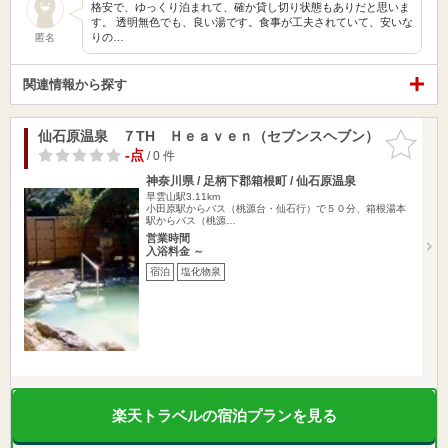
格安で、ゆっくり泊まれて、確か貸し切り状態もありだと思いま
す。 透明無色でも、良い湯です。食事が工夫されていて、安いな
りの…
匿名
関連情報から探す
仙石原温泉 ７TH Ｈｅａｖｅｎ（セブンスヘブン）
お気に入
りに追加
-点
/ 0 件
神奈川県 / 足柄下郡箱根町 / 仙石原温泉
早雲山駅3.11km
小田原駅からバス（桃源台・仙石行）で５０分、箱根湯本
駅からバス（桃源…
営業時間
入浴料金 ～
宿泊
塩化物泉
楽天トラベルの宿泊プランを見る