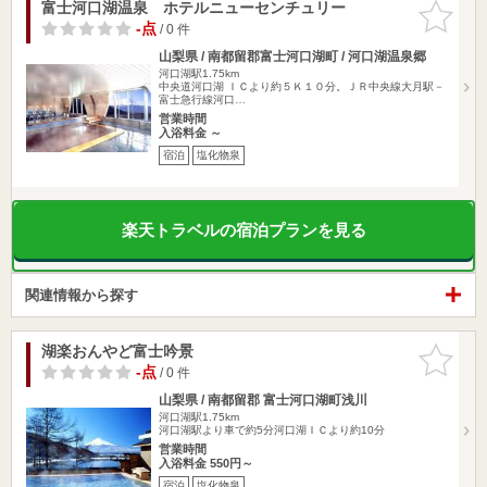
富士河口湖温泉 ホテルニューセンチュリー
お気に入
りに追加
-点
/ 0 件
山梨県 / 南都留郡富士河口湖町 / 河口湖温泉郷
河口湖駅1.75km
中央道河口湖 ＩＣより約５Ｋ１０分。ＪＲ中央線大月駅－
富士急行線河口…
営業時間
入浴料金 ～
宿泊
塩化物泉
楽天トラベルの宿泊プランを見る
関連情報から探す
湖楽おんやど富士吟景
お気に入
りに追加
-点
/ 0 件
山梨県 / 南都留郡 富士河口湖町浅川
河口湖駅1.75km
河口湖駅より車で約5分河口湖ＩＣより約10分
営業時間
入浴料金 550円～
宿泊
塩化物泉