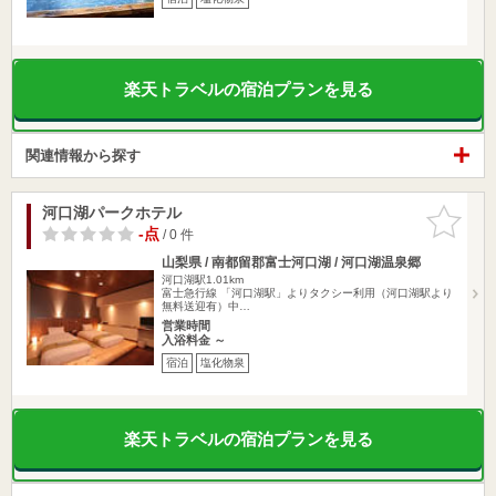
楽天トラベルの宿泊プランを見る
関連情報から探す
河口湖パークホテル
お気に入
りに追加
-点
/ 0 件
山梨県 / 南都留郡富士河口湖 / 河口湖温泉郷
河口湖駅1.01km
富士急行線 「河口湖駅」よりタクシー利用（河口湖駅より
無料送迎有）中…
営業時間
入浴料金 ～
宿泊
塩化物泉
楽天トラベルの宿泊プランを見る