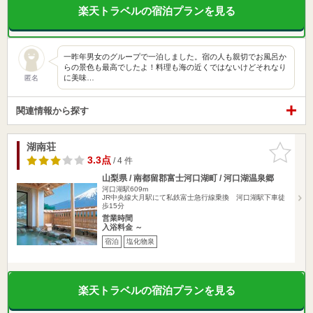
楽天トラベルの宿泊プランを見る
一昨年男女のグループで一泊しました。宿の人も親切でお風呂か
らの景色も最高でしたよ！料理も海の近くではないけどそれなり
に美味…
匿名
関連情報から探す
湖南荘
お気に入
りに追加
3.3点
/ 4 件
山梨県 / 南都留郡富士河口湖町 / 河口湖温泉郷
河口湖駅609m
JR中央線大月駅にて私鉄富士急行線乗換 河口湖駅下車徒
歩15分
営業時間
入浴料金 ～
宿泊
塩化物泉
楽天トラベルの宿泊プランを見る