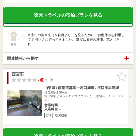
楽天トラベルの宿泊プランを見る
富士山の御来光（５合目より）を見るために、お盆休みを利用し
て 丸栄さんに行ってきました。 部屋は８畳の湖側、花火（き
れ…
匿名
関連情報から探す
西宮荘
お気に入
りに追加
-点
/ 0 件
山梨県 / 南都留郡富士河口湖町 / 河口湖温泉郷
河口湖駅2.50km
河口湖駅よりレトロバスにて１０分（送迎有）１８：００
まで
営業時間
入浴料金 ～
宿泊
塩化物泉