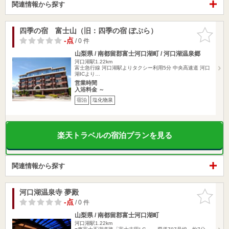
関連情報から探す
四季の宿 富士山（旧：四季の宿 ぽぷら）
お気に入
りに追加
-点
/ 0 件
山梨県 / 南都留郡富士河口湖町 / 河口湖温泉郷
河口湖駅1.22km
富士急行線 河口湖駅よりタクシー利用5分 中央高速道 河口
湖ICより…
営業時間
入浴料金 ～
宿泊
塩化物泉
楽天トラベルの宿泊プランを見る
関連情報から探す
河口湖温泉寺 夢殿
お気に入
りに追加
-点
/ 0 件
山梨県 / 南都留郡富士河口湖町
河口湖駅1.22km