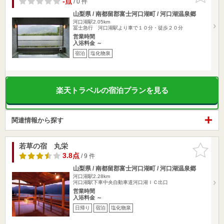
-点
/ 0 件
山梨県 / 南都留郡富士河口湖町 / 河口湖温泉郷
河口湖駅2.05km
冨士急行 河口湖駅より車で１０分・徒歩２０分
営業時間
入浴料金 ～
宿泊
塩化物泉
楽天トラベルの宿泊プランを見る
関連情報から探す
若草の宿 丸栄
お気に入
りに追加
3.8点
/ 9 件
山梨県 / 南都留郡富士河口湖町 / 河口湖温泉郷
河口湖駅2.28km
河口湖駅下車中央自動車道河口湖ＩＣ出口
営業時間
入浴料金 ～
日帰り
宿泊
塩化物泉