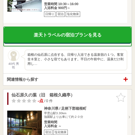
営業時間 10:30～16:00
入浴料金 900円～
日帰り
宿泊
塩化物泉
楽天トラベルの宿泊プランを見る
箱根の仙石原に点在する、日帰り入浴できる温泉宿の１つ。客室
全８室と、小さな宿でもあります。平日の午前中に、温泉だけ利
用し…
40代 男
性
関連情報から探す
仙石原久の葉（旧 箱根久織亭）
お気に入
りに追加
-点
/ 0 件
神奈川県 / 足柄下郡箱根町
早雲山駅3.30km
強羅駅よりお車にて約２０分
営業時間
入浴料金 ～
宿泊
塩化物泉