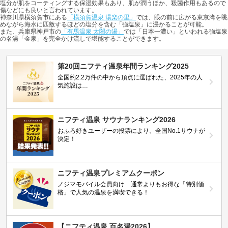
塩分が肌をコーティングする保湿効果もあり、肌が潤うほか、殺菌作用もあるので
傷などにも良いと言われています。
神奈川県横須賀市にある
「横須賀温泉 湯楽の里」
では、眼の前に広がる東京湾を眺
めながら海水に匹敵するほどの塩分を含む「強塩泉」に浸かることが可能。
また、兵庫県神戸市の
「有馬温泉 太閤の湯」
では「日本一濃い」といわれる強塩泉
の名湯「金泉」を完全かけ流しで堪能することができます。
第20回ニフティ温泉年間ランキング2025
全国約2.2万件の中から頂点に選ばれた、2025年の人
気施設は…
ニフティ温泉 サウナランキング2026
おふろ好きユーザーの投票により、全国No.1サウナが
決定！
ニフティ温泉プレミアムクーポン
ノジマモバイル会員向け 通常よりもお得な「特別価
格」で人気の温泉を満喫できる！
【ニフティ温泉 百名湯2026】