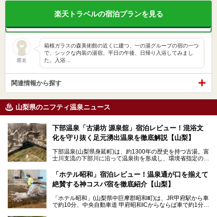
楽天トラベルの宿泊プランを見る
箱根ガラスの森美術館の近くに建つ、一の湯グループの宿の一つ
で、シックな内装の湯宿。平日の午後、日帰り入浴してみまし
た。入浴…
匿名
関連情報から探す
山梨県のニフティ温泉ニュース
下部温泉「古湯坊 源泉舘」宿泊レビュー！混浴文
化を守り抜く足元湧出温泉を徹底解説【山梨】
下部温泉(山梨県身延町)は、約1300年の歴史を持つ古湯。富
士川支流の下部川に沿って温泉街を形成し、環境省指定の国
民保養温泉地でもあります。
中でも「古湯坊 源泉舘」は、戦国時代に武田信玄公も療養
「ホテル昭和」宿泊レビュー！温泉通が口を揃えて
したと伝えられる名湯の宿。最大の特徴は、令和の現代にお
絶賛する神コスパ宿を徹底紹介【山梨】
いても混浴文化が守られ、老若男女の分け隔て一切無く温泉
入浴を楽しめる点。全国的に混浴温泉は年々少しずつ減少傾
「ホテル昭和」(山梨県中巨摩郡昭和町)は、JR甲府駅から車
向にありますが、「古湯坊 源泉舘」では本来あるべき混浴
で約10分、中央自動車道 甲府昭和ICからならば車で約1分の
の姿が保たれている点に注目すべきでしょう。
場所にあるビジネスホテル。2名1室で1名あたり4,000円台