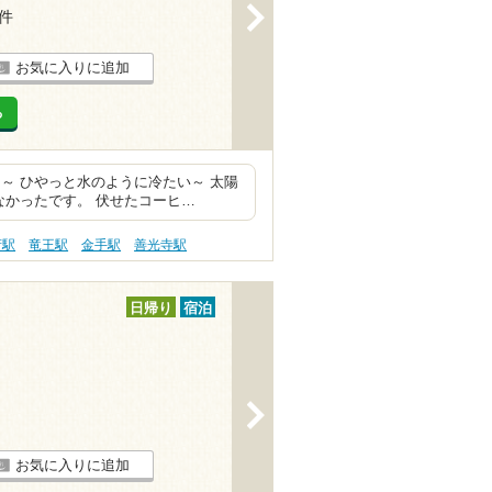
>
2件
お気に入りに追加
る
～ ひやっと水のように冷たい～ 太陽
なかったです。 伏せたコーヒ…
府駅
竜王駅
金手駅
善光寺駅
日帰り
宿泊
>
お気に入りに追加