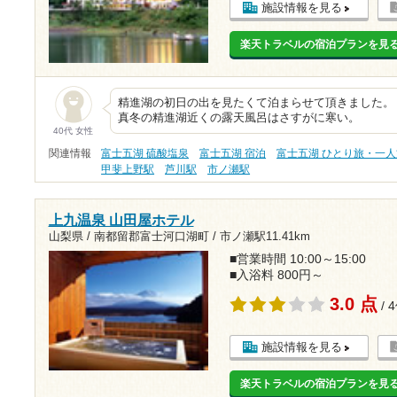
施設情報を見る
楽天トラベルの宿泊プランを見
精進湖の初日の出を見たくて泊まらせて頂きました。
真冬の精進湖近くの露天風呂はさすがに寒い。
40代 女性
関連情報
富士五湖 硫酸塩泉
富士五湖 宿泊
富士五湖 ひとり旅・一人
甲斐上野駅
芦川駅
市ノ瀬駅
上九温泉 山田屋ホテル
山梨県 / 南都留郡富士河口湖町 /
市ノ瀬駅11.41km
■営業時間 10:00～15:00
■入浴料 800円～
3.0 点
/ 
施設情報を見る
楽天トラベルの宿泊プランを見