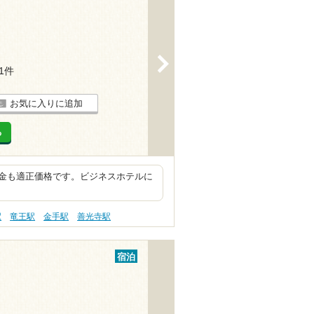
>
31件
お気に入りに追加
る
金も適正価格です。ビジネスホテルに
駅
竜王駅
金手駅
善光寺駅
宿泊