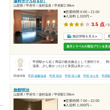
湯村ホテルB＆B）
山梨県 / 甲府市 / 湯村温泉 /
甲府駅2.38km
■営業時間 6:00～21:00
■入浴料 1,320円～
3.5 点
/ 
施設情報を見る
楽天トラベルの宿泊プランを見
甲府駅から近く周辺の観光拠点として便利です。 料
温泉、少し狭かったけど泉質は良かった。
匿名
関連情報
甲府 硫酸塩泉
甲府 宿泊
甲府 切り傷
甲府 冷え性
甲府
旅館明治
山梨県 / 甲府市 / 湯村温泉 /
甲府駅2.58km
■営業時間 7:00～22:00
■入浴料 1,000円～