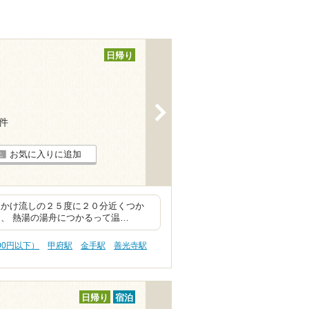
日帰り
>
9件
お気に入りに追加
泉かけ流しの２５度に２０分近くつか
、 熱湯の湯舟につかるって温…
000円以下）
甲府駅
金手駅
善光寺駅
日帰り
宿泊