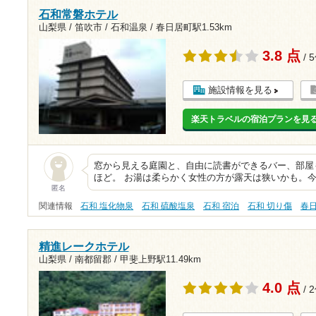
石和常磐ホテル
山梨県 / 笛吹市 / 石和温泉 /
春日居町駅1.53km
3.8 点
/ 
施設情報を見る
楽天トラベルの宿泊プランを見
窓から見える庭園と、自由に読書ができるバー、部屋
ほど。 お湯は柔らかく女性の方が露天は狭いかも。今
匿名
関連情報
石和 塩化物泉
石和 硫酸塩泉
石和 宿泊
石和 切り傷
春
精進レークホテル
山梨県 / 南都留郡 /
甲斐上野駅11.49km
4.0 点
/ 