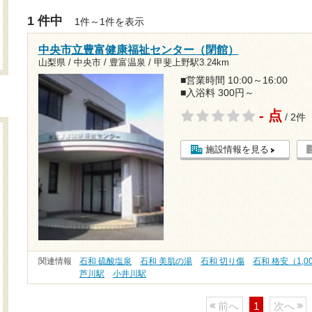
1 件中
1件～1件を表示
中央市立豊富健康福祉センター（閉館）
山梨県 / 中央市 / 豊富温泉 /
甲斐上野駅3.24km
■営業時間 10:00～16:00
■入浴料 300円～
- 点
/ 2件
施設情報を見る
関連情報
石和 硫酸塩泉
石和 美肌の湯
石和 切り傷
石和 格安（1,
芦川駅
小井川駅
前へ
1
次へ