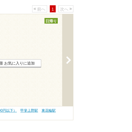
前へ
1
次へ
日帰り
>
お気に入りに追加
000円以下）
甲斐上野駅
東花輪駅