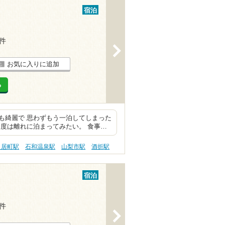
宿泊
5件
>
お気に入りに追加
る
も綺麗で 思わずもう一泊してしまった
度は離れに泊まってみたい。 食事…
日居町駅
石和温泉駅
山梨市駅
酒折駅
宿泊
2件
>