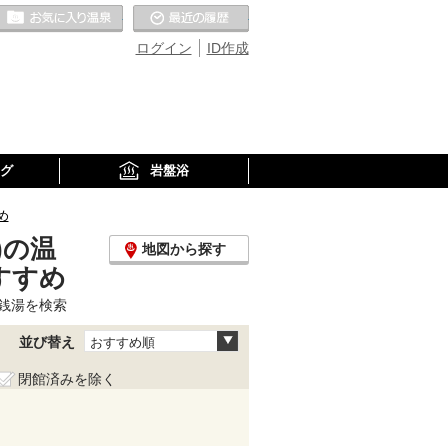
お気に入りの温泉
最近の履歴
ログイン
ID作成
グ
岩盤浴
め
)の温
地図から探す
すすめ
銭湯を検索
並び替え
おすすめ順
閉館済みを除く