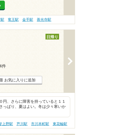
る
府駅
竜王駅
金手駅
善光寺駅
日帰り
>
14件
お気に入りに追加
０円、さらに障害を持っていると１１
さっぱり、夏はよい。冬は少々寒いか
斐上野駅
芦川駅
市川本町駅
東花輪駅