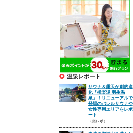
温泉レポート
サウナ＆露天が劇的進
化「極楽湯 羽生温
泉」！リニューアルで
登場のバレルサウナや
女性専用エリアをレポ
ート
（突レポ）