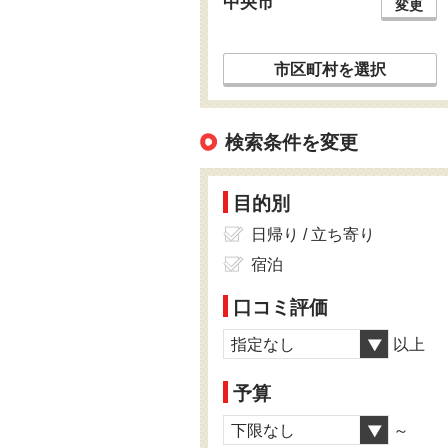
中央市
変更
市区町村を選択
検索条件を変更
目的別
日帰り / 立ち寄り
宿泊
口コミ評価
指定なし
以上
予算
下限なし
～