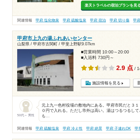
楽天トラベルの宿泊プランを見
関連情報
甲府 塩化物泉
甲府 硫酸塩泉
甲府 宿泊
甲府 切り傷
甲
甲府市上九の湯ふれあいセンター
山梨県 / 甲府市古関町 /
甲斐上野駅9.07km
■営業時間 10:00～20:00
■入浴料 730円～
2.9 点
/ 
施設情報を見る
元上九一色村役場の敷地内にある。甲府市民だと３１
０円で入れる。ただし市外は高い。湯はつるつるして
50代～ 男性
も…
関連情報
甲府 硫酸塩泉
甲府 冷え性
甲府 絶景
甲府 子連れOK
甲