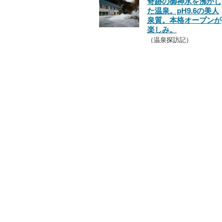
奇跡の御神水を沸かし
た温泉。pH9.6の美人
泉質。本格オープンが
楽しみ。
（温泉探訪記）