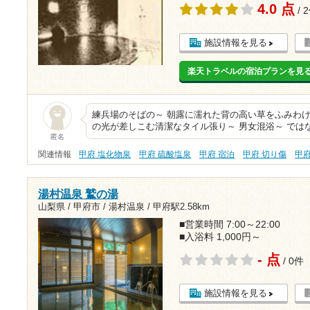
4.0 点
/ 
施設情報を見る
楽天トラベルの宿泊プランを見
練兵場のそばの～ 朝露に濡れた背の高い草をふみわけ
の光が差しこむ清潔なタイル張り～ 男女混浴～ では
匿名
関連情報
甲府 塩化物泉
甲府 硫酸塩泉
甲府 宿泊
甲府 切り傷
甲
湯村温泉 鷲の湯
山梨県 / 甲府市 / 湯村温泉 /
甲府駅2.58km
■営業時間 7:00～22:00
■入浴料 1,000円～
- 点
/ 0件
施設情報を見る