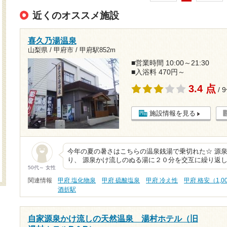
近くのオススメ施設
喜久乃湯温泉
山梨県 / 甲府市 /
甲府駅852m
■営業時間 10:00～21:30
■入浴料 470円～
3.4 点
/ 
施設情報を見る
今年の夏の暑さはこちらの温泉銭湯で乗切れた☆ 源
り、 源泉かけ流しのぬる湯に２０分を交互に繰り返し
50代～ 女性
関連情報
甲府 塩化物泉
甲府 硫酸塩泉
甲府 冷え性
甲府 格安（1,
酒折駅
自家源泉かけ流しの天然温泉 湯村ホテル（旧