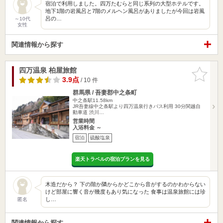
宿泊で利用しました。四万たむらと同じ系列の大型ホテルです。
地下1階の岩風呂と7階のメルヘン風呂がありましたが今回は岩風
呂の…
～10代
女性
関連情報から探す
四万温泉 柏屋旅館
お気に入
りに追加
3.9点
/ 10 件
群馬県 / 吾妻郡中之条町
中之条駅11.58km
JR吾妻線中之条駅より四万温泉行きバス利用 30分関越自
動車道 渋川…
営業時間
入浴料金 ～
宿泊
硫酸塩泉
楽天トラベルの宿泊プランを見る
木造だから？ 下の階か隣からかどこから音がするのかわからない
けど部屋に響く音が幾度もあり気になった 食事は温泉旅館には珍
し…
匿名
関連情報から探す