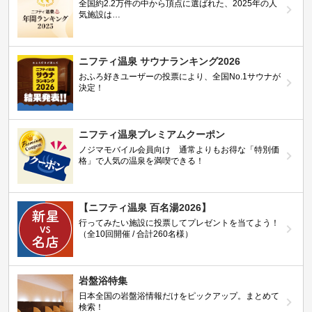
全国約2.2万件の中から頂点に選ばれた、2025年の人
気施設は…
ニフティ温泉 サウナランキング2026
おふろ好きユーザーの投票により、全国No.1サウナが
決定！
ニフティ温泉プレミアムクーポン
ノジマモバイル会員向け 通常よりもお得な「特別価
格」で人気の温泉を満喫できる！
【ニフティ温泉 百名湯2026】
行ってみたい施設に投票してプレゼントを当てよう！
（全10回開催 / 合計260名様）
岩盤浴特集
日本全国の岩盤浴情報だけをピックアップ。まとめて
検索！