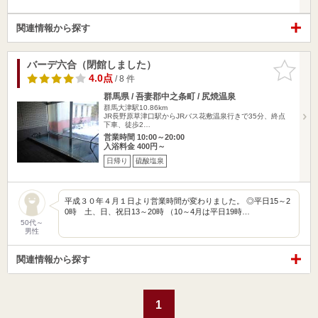
関連情報から探す
バーデ六合（閉館しました）
お気に入
りに追加
4.0点
/ 8 件
群馬県 / 吾妻郡中之条町 / 尻焼温泉
群馬大津駅10.86km
JR長野原草津口駅からJRバス花敷温泉行きで35分、終点
下車、徒歩2…
営業時間 10:00～20:00
入浴料金 400円～
日帰り
硫酸塩泉
平成３０年４月１日より営業時間が変わりました。 ◎平日15～2
0時 土、日、祝日13～20時 （10～4月は平日19時…
50代～
男性
関連情報から探す
1