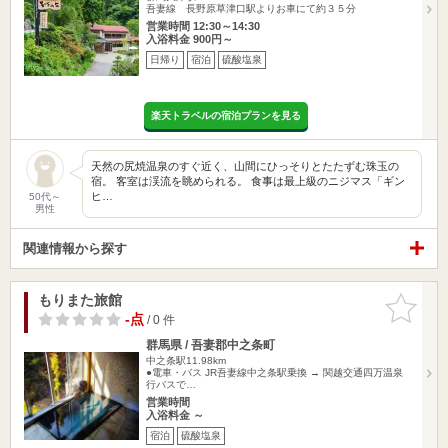
吾妻線 長野原草津口駅よりお車にて約３５分
営業時間 12:30～14:30
入浴料金 900円～
日帰り
宿泊
硫酸塩泉
楽天トラベルの宿泊プランを見る
天然の尻焼温泉のすぐ近く、山間にひっそりとたたずむ珠玉の
宿。 客室は渓流を眺められる。 食事は最上級のニジマス「ギン
ヒ…
50代～
男性
関連情報から探す
もりまた旅館
お気に入
りに追加
-点
/ 0 件
群馬県 / 吾妻郡中之条町
中之条駅11.98km
●電車・バス JR吾妻線中之条駅乗換 → 関越交通四万温泉
行バスで…
営業時間
入浴料金 ～
宿泊
硫酸塩泉