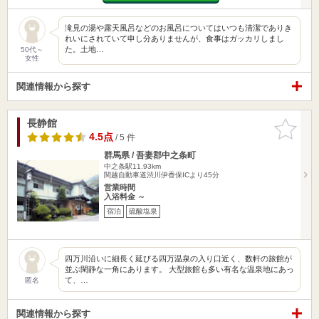
滝見の湯や露天風呂などのお風呂についてはいつも清潔でありき
れいにされていて申し分ありませんが、食事はガッカリしまし
た。土地…
50代～
女性
関連情報から探す
長静館
お気に入
りに追加
4.5点
/ 5 件
群馬県 / 吾妻郡中之条町
中之条駅11.93km
関越自動車道渋川伊香保ICより45分
営業時間
入浴料金 ～
宿泊
硫酸塩泉
四万川沿いに細長く延びる四万温泉の入り口近く、数軒の旅館が
並ぶ閑静な一角にあります。 大型旅館も多い有名な温泉地にあっ
て、…
匿名
関連情報から探す