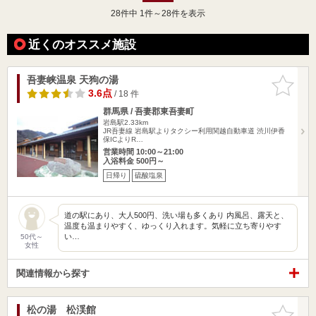
28
件中 1件～28件を表示
近くのオススメ施設
吾妻峡温泉 天狗の湯
お気に入
りに追加
3.6点
/ 18 件
群馬県 / 吾妻郡東吾妻町
岩島駅2.33km
JR吾妻線 岩島駅よりタクシー利用関越自動車道 渋川伊香
保ICよりR…
営業時間 10:00～21:00
入浴料金 500円～
日帰り
硫酸塩泉
道の駅にあり、大人500円、洗い場も多くあり 内風呂、露天と、
温度も温まりやすく、ゆっくり入れます。気軽に立ち寄りやす
い…
50代～
女性
関連情報から探す
松の湯 松渓館
お気に入