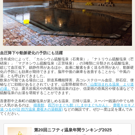
血圧降下や動脈硬化の予防にも活躍
含有成分によって、「カルシウム硫酸塩泉（石膏泉）」「ナトリウム硫酸塩泉（芒
硝泉）」「マグネシウム硫酸塩泉（正苦味泉）」の3種類に分類される硫酸塩泉。
総じて血圧低下、鎮静作用があるほか、血液に酸素を多く送る作用があり、動脈硬
化の予防にも効果が期待できます。脳卒中後の麻痺を改善することから「中風の
湯」とも呼ばれてきました。
飲泉が可能である場合には、胆道系機能障害、高コレステロール血症、胆石症、便
秘などに効能があるとされています。山梨県都留市の
「山梨泊まれる温泉 より道
の湯」
では、露天岩風呂や内風呂熱湯温泉のほか、信楽焼の壺風呂や寝る湯などで
硫酸塩泉のお湯を堪能することができます。
吾妻郡中之条町の硫酸塩泉が楽しめる温泉、日帰り温泉、スーパー銭湯の中でも特
に人気があるのは、
積善館
、
四万やまぐち館（しまやまぐちかん）
、
鹿覗キセキノ
湯 つるや(旧 四万温泉 鹿覗きの湯鶴屋)
などの施設です。ぜひ一度は足を運んでみ
てください。
第20回ニフティ温泉年間ランキング2025