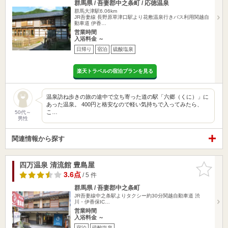
群馬県 / 吾妻郡中之条町 / 応徳温泉
群馬大津駅6.06km
JR吾妻線 長野原草津口駅より花敷温泉行きバス利用関越自
動車道 伊香…
営業時間
入浴料金 ～
日帰り
宿泊
硫酸塩泉
楽天トラベルの宿泊プランを見る
温泉訪ね歩きの旅の途中で立ち寄った道の駅「六郷（くに）」に
あった温泉。 400円と格安なので軽い気持ちで入ってみたら、
こ…
50代～
男性
関連情報から探す
四万温泉 清流館 豊島屋
お気に入
りに追加
3.6点
/ 5 件
群馬県 / 吾妻郡中之条町
JR吾妻線中之条駅よりタクシー約30分関越自動車道 渋
川・伊香保IC…
営業時間
入浴料金 ～
宿泊
硫酸塩泉