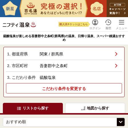
購入済チケットはこちら
ログイン
履歴
メニュー
硫酸塩泉が楽しめる吾妻郡中之条町(群馬県)の温泉、日帰り温泉、スーパー銭湯おすす
め
1. 都道府県
関東 / 群馬県
2. 市区町村
吾妻郡中之条町
3. こだわり条件
硫酸塩泉
こだわり条件を変更する
リストから探す
地図から探す