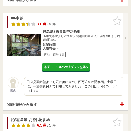
中生館
お気に入
りに追加
3.6点
/ 9 件
群馬県 / 吾妻郡中之条町
JR中之条駅よりバス40分関越自動車道渋川伊香保ICより約
1時間30…
営業時間
入浴料金 ～
宿泊
硫酸塩泉
楽天トラベルの宿泊プランを見る
日向見薬師堂よりも更に奥に建つ、四万温泉の隠れ宿。土曜日
に、一泊朝食付きで利用してみました。この日は、2階の「うぐ
いす」の…
匿名
関連情報から探す
応徳温泉 お宿 花まめ
お気に入
りに追加
4.3点
/ 5 件