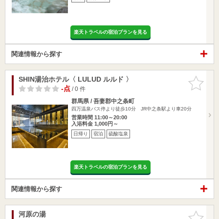
楽天トラベルの宿泊プランを見る
関連情報から探す
SHIN湯治ホテル〈 LULUD ルルド 〉
お気に入
りに追加
-点
/ 0 件
群馬県 / 吾妻郡中之条町
四万温泉バス停より徒歩10分 JR中之条駅より車20分
営業時間 11:00～20:00
入浴料金 1,000円～
日帰り
宿泊
硫酸塩泉
楽天トラベルの宿泊プランを見る
関連情報から探す
河原の湯
お気に入