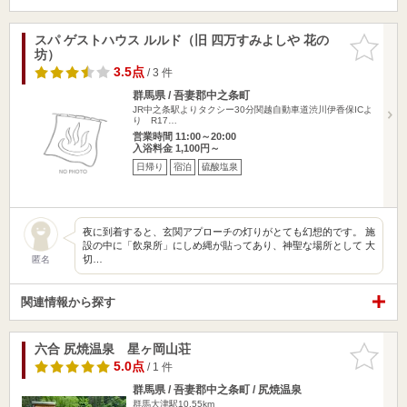
スパ ゲストハウス ルルド（旧 四万すみよしや 花の
お気に入
坊）
りに追加
3.5点
/ 3 件
群馬県 / 吾妻郡中之条町
JR中之条駅よりタクシー30分関越自動車道渋川伊香保ICよ
り R17…
営業時間 11:00～20:00
入浴料金 1,100円～
日帰り
宿泊
硫酸塩泉
夜に到着すると、玄関アプローチの灯りがとても幻想的です。 施
設の中に「飲泉所」にしめ縄が貼ってあり、神聖な場所として 大
切…
匿名
関連情報から探す
六合 尻焼温泉 星ヶ岡山荘
お気に入
りに追加
5.0点
/ 1 件
群馬県 / 吾妻郡中之条町 / 尻焼温泉
群馬大津駅10.55km