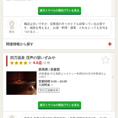
楽天トラベルの宿泊プランを見る
施設は古いですが、従業員の方々がとても頑張っているお宿で
す。値段を考えると、お湯・料理・接客、どれをとっても文句を
つけると…
匿名
関連情報から探す
四万温泉 渓声の宿いずみや
お気に入
りに追加
4.0点
/ 2 件
群馬県 / 吾妻郡
JR吾妻線 中之条駅よりタクシー利用30分渋川伊香保ICよ
りR17・…
営業時間 0:00～24:00
入浴料金 ～
宿泊
硫酸塩泉
楽天トラベルの宿泊プランを見る