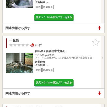
入浴料金 ～
宿泊
硫酸塩泉
楽天トラベルの宿泊プランを見る
関連情報から探す
一花館
お気に入
りに追加
-点
/ 0 件
群馬県 / 吾妻郡中之条町
中之条駅12.80km
ＪＲ 中之条駅からバスで四万局停留所下車徒歩１分
営業時間
入浴料金 ～
宿泊
硫酸塩泉
楽天トラベルの宿泊プランを見る
関連情報から探す