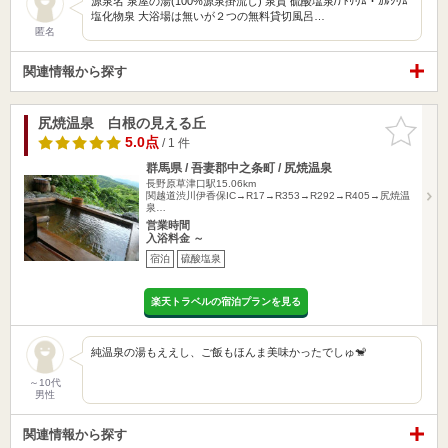
源泉名 泉屋の湯(100%源泉掛流し) 泉質 硫酸塩泉/ﾅﾄﾘｳﾑ・ｶﾙｼｳﾑ
塩化物泉 大浴場は無いが２つの無料貸切風呂…
匿名
関連情報から探す
尻焼温泉 白根の見える丘
お気に入
りに追加
5.0点
/ 1 件
群馬県 / 吾妻郡中之条町 / 尻焼温泉
長野原草津口駅15.06km
関越道渋川伊香保IC→R17→R353→R292→R405→尻焼温
泉…
営業時間
入浴料金 ～
宿泊
硫酸塩泉
楽天トラベルの宿泊プランを見る
純温泉の湯もええし、ご飯もほんま美味かったでしゅ🐒
～10代
男性
関連情報から探す