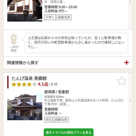
分、清流の湯…
営業時間 9:00～15:00
入浴料金 0円～
日帰り
硫酸塩泉
上之湯は以前からその存在は知っていたが、近くに駐車場が無
く、四万川沿いの町営駐車場から少し遠かったので後回しになっ
てし…
～10代
男性
関連情報から探す
たんげ温泉 美郷館
お気に入
りに追加
4.1点
/ 9 件
群馬県 / 吾妻郡
岩島駅6.80km
中之条駅下車、駅前より沢渡温泉行きバス利用、たんげ口
下車25分（送迎…
営業時間
入浴料金 ～
宿泊
硫酸塩泉
楽天トラベルの宿泊プランを見る