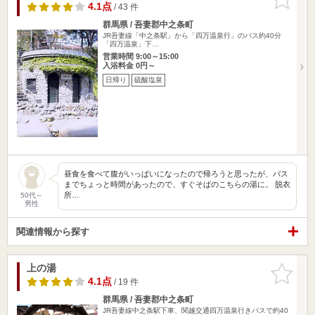
りに追加
4.1点
/ 43 件
群馬県 / 吾妻郡中之条町
JR吾妻線「中之条駅」から「四万温泉行」のバス約40分
「四万温泉」下…
営業時間 9:00～15:00
入浴料金 0円～
日帰り
硫酸塩泉
昼食を食べて腹がいっぱいになったので帰ろうと思ったが、バス
までちょっと時間があったので、すぐそばのこちらの湯に。 脱衣
所…
50代～
男性
関連情報から探す
上の湯
お気に入
りに追加
4.1点
/ 19 件
群馬県 / 吾妻郡中之条町
JR吾妻線中之条駅下車、関越交通四万温泉行きバスで約40