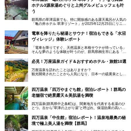
ホテル3源泉湯めぐりと上州グルメビュッフェも叶
う
群馬県の草津温泉でも、特に開放感のある露天風呂が人気の
「亀の井ホテル 草津リゾート」が2025年12月25日にリニュ
ーアルオープンしました。
ロビーや客室が綺麗になって、上州グルメにこだわったビュ
電車を降りたら秘湯とサウナ！宿泊もできる「水沼
ッフェも人気！アクセスはシャトルバスで楽々、さらに草津
ヴィレッジ」体験レポート
温泉にある姉妹ホテルの「草津温泉 大東舘」「亀の井ホテ
ル 草津湯畑」の湯めぐりまで楽しめます。
「電車を降りてすぐ、天然温泉と本格サウナが待っている」
そんな夢のような体験が叶うのが、群馬県桐生市にある「駅
今回はそんな「亀の井ホテル 草津リゾート」を徹底レポー
の天然温泉&サウナの森 水沼ヴィレッジ」です。
ト！
日帰り温泉の「水沼の湯」と宿泊もできる「サウナの森」、
必見！万座温泉ガイド＆おすすめホテル・旅館10選
２つのエリアがあります。
───
提供元：アイコニア・ホスピタリティ株式会社【PR】
万座温泉を訪れたことはありますか？
今回は、その中でも特にユニークな駅直結の「水沼の湯」の
この記事は亀の井ホテル 草津リゾートのPR記事です。
観光開発されたことから人気になり、日本一の硫黄泉として
魅力に焦点を当て、温泉好き、サウナー、そして電車旅好き
も有名な温泉地です。
も必見の、心と体がリフレッシュする水沼ヴィレッジの体験
レポートをお届けします。
万座温泉が何県にあるのか、どんな温泉なのか、知らない方
四万温泉「四万やまぐち館」宿泊レポート！群馬の
も多いかもしれません。
老舗宿で絶景露天＆美肌湯を満喫
そこで筆者である私が実際に行ってみました！万座温泉の楽
しみ方や周辺の観光地を解説します。
四万温泉(群馬県中之条町)は、関東地方を代表する名湯のひ
また、日帰り入浴できる温泉から混浴可能な温泉まで、おす
とつ。古から“草津の上がり湯”と呼ばれ、保湿効果の高い美
すめの入浴施設もご紹介します！
肌湯として有名な存在です。
四万温泉「中生館」宿泊レポート！温泉地最奥の秘
「四万やまぐち館」は、この地を代表する旅館の一つ。日帰
境で極上美人湯を満喫【群馬】
り入浴も可能ですが、やはり宿泊してじっくり楽しむのがベ
スト。今回は筆者自ら宿泊し、人気の絶景露天風呂＆極上美