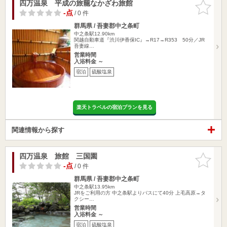
四万温泉 平成の旅籠なかざわ旅館
お気に入
りに追加
-点
/ 0 件
群馬県 / 吾妻郡中之条町
中之条駅12.90km
関越自動車道『渋川伊香保IC』→R17→R353 50分／JR
吾妻線…
営業時間
入浴料金 ～
宿泊
硫酸塩泉
楽天トラベルの宿泊プランを見る
関連情報から探す
四万温泉 旅館 三国園
お気に入
りに追加
-点
/ 0 件
群馬県 / 吾妻郡中之条町
中之条駅13.95km
JRをご利用の方 中之条駅よりバスにて40分 上毛高原→タ
クシー…
営業時間
入浴料金 ～
宿泊
硫酸塩泉