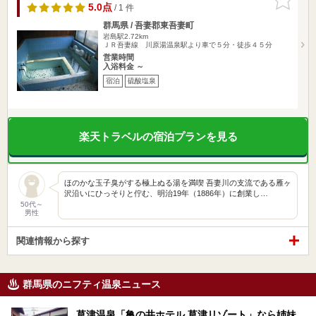
りに追加
5.0点
/ 1 件
群馬県 / 吾妻郡東吾妻町
岩島駅2.72km
ＪＲ吾妻線 川原湯温泉駅より車で５分・徒歩４５分
営業時間
入浴料金 ～
宿泊
硫酸塩泉
楽天トラベルの宿泊プランを見る
ほのかな玉子臭がする極上ぬる湯を満喫 吾妻川の支流である雁ヶ
沢沿いにひっそりと佇む、明治19年（1886年）に創業し…
50代～
男性
関連情報から探す
群馬県のニフティ温泉ニュース
草津温泉「亀の井ホテル 草津リゾート」なら姉妹