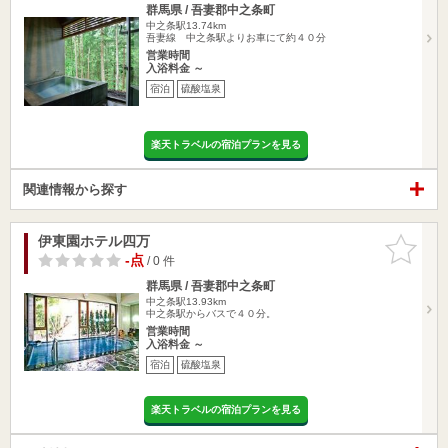
群馬県 / 吾妻郡中之条町
中之条駅13.74km
吾妻線 中之条駅よりお車にて約４０分
営業時間
入浴料金 ～
宿泊
硫酸塩泉
楽天トラベルの宿泊プランを見る
関連情報から探す
伊東園ホテル四万
お気に入
りに追加
-点
/ 0 件
群馬県 / 吾妻郡中之条町
中之条駅13.93km
中之条駅からバスで４０分。
営業時間
入浴料金 ～
宿泊
硫酸塩泉
楽天トラベルの宿泊プランを見る