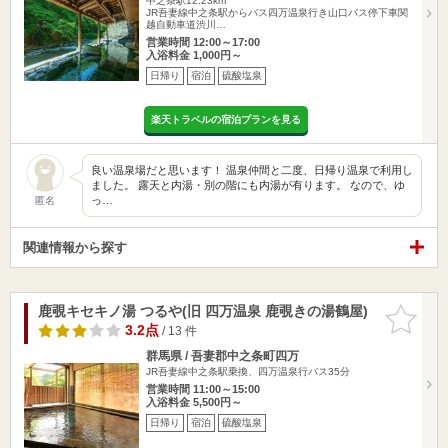
中之条駅12.23km
JR吾妻線中之条駅からバス四万温泉行き山口バス停下車関
越自動車道渋川…
営業時間 12:00～17:00
入浴料金 1,000円～
日帰り
宿泊
硫酸塩泉
楽天トラベルの宿泊プランを見る
良い温泉場だと思います！ 温泉仲間と二度、日帰り温泉で利用し
ました。 露天と内湯・別の階にも内湯が有ります。 なので、ゆ
っ…
匿名
関連情報から探す
鹿覗キセキノ湯 つるや(旧 四万温泉 鹿覗きの湯鶴屋)
お気に入
りに追加
3.2点
/ 13 件
群馬県 / 吾妻郡中之条町四万
JR吾妻線中之条駅乗換、四万温泉行バス35分
営業時間 11:00～15:00
入浴料金 5,500円～
日帰り
宿泊
硫酸塩泉