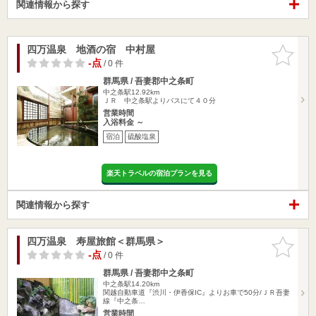
関連情報から探す
四万温泉 地酒の宿 中村屋
お気に入
りに追加
-点
/ 0 件
群馬県 / 吾妻郡中之条町
中之条駅12.92km
ＪＲ 中之条駅よりバスにて４０分
営業時間
入浴料金 ～
宿泊
硫酸塩泉
楽天トラベルの宿泊プランを見る
関連情報から探す
四万温泉 寿屋旅館＜群馬県＞
お気に入
りに追加
-点
/ 0 件
群馬県 / 吾妻郡中之条町
中之条駅14.20km
関越自動車道『渋川・伊香保IC』よりお車で50分/ＪＲ吾妻
線『中之条…
営業時間