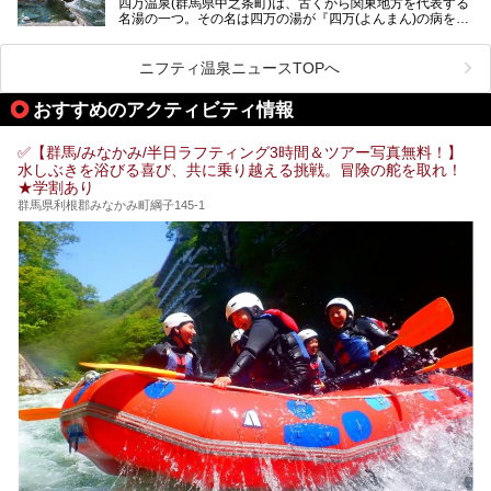
四万温泉(群馬県中之条町)は、古くから関東地方を代表する
肌湯をはじめ、館内の魅力をたっぷりとご紹介します！
名湯の一つ。その名は四万の湯が『四万(よんまん)の病を癒
す霊泉』であるとする伝説に由来し、現代においても多くの
観光客で賑わう人気温泉地です。
ニフティ温泉ニュースTOPへ
「中生館」は四万温泉最奥に位置し、秘境感漂う老舗宿。泉
質の良さ(特に美人湯効果)に定評があり、知る人ぞ知る穴場
おすすめのアクティビティ情報
的存在です。今回は筆者自ら宿泊し、自慢の温泉をはじめ食
事・客室・共有スペースなど、宿の全貌を徹底紹介します。
✅【群馬/みなかみ/半日ラフティング3時間＆ツアー写真無料！】
水しぶきを浴びる喜び、共に乗り越える挑戦。冒険の舵を取れ！
★学割あり
群馬県利根郡みなかみ町綱子145-1