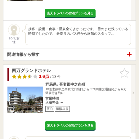
楽天トラベルの宿泊プランを見る
接客・設備・食事・温泉全てよかったです。 雪のまだ残っている
時期でしたので、 最寄りのバス停から旅館のスタッフ…
20代 女
性
関連情報から探す
四万グランドホテル
お気に入
りに追加
3.6点
/ 13 件
群馬県 / 吾妻郡中之条町
JR吾妻線中之条駅北口出口からバス関越交通始発から四万
温泉行き約40…
営業時間
入浴料金 ～
宿泊
硫酸塩泉
楽天トラベルの宿泊プランを見る