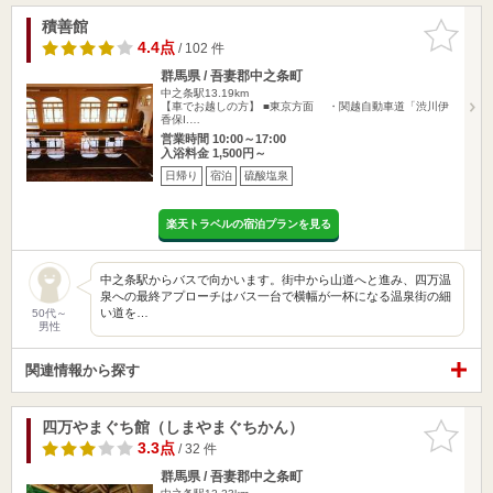
積善館
お気に入
りに追加
4.4点
/ 102 件
群馬県 / 吾妻郡中之条町
中之条駅13.19km
【車でお越しの方】 ■東京方面 ・関越自動車道「渋川伊
香保I.…
営業時間 10:00～17:00
入浴料金 1,500円～
日帰り
宿泊
硫酸塩泉
楽天トラベルの宿泊プランを見る
中之条駅からバスで向かいます。街中から山道へと進み、四万温
泉への最終アプローチはバス一台で横幅が一杯になる温泉街の細
い道を…
50代～
男性
関連情報から探す
四万やまぐち館（しまやまぐちかん）
お気に入
りに追加
3.3点
/ 32 件
群馬県 / 吾妻郡中之条町