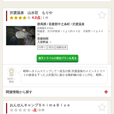
沢渡温泉 山水荘 もりや
お気に入
りに追加
4.0点
/ 1 件
群馬県 / 吾妻郡中之条町 / 沢渡温泉
岩島駅6.47km
関越道、渋川伊香保ＩＣより約４５分 月夜野ＩＣも４５
分
営業時間
入浴料金 ～
日帰り
宿泊
硫酸塩泉
楽天トラベルの宿泊プランを見る
昭和へタイムスリップして一浴玉の肌 沢渡温泉のメインストリー
トの坂道を下った上沢渡川に架かる晩釣橋の近くに佇む、昭和…
50代～
男性
関連情報から探す
おんせんキャンプＳｈｉｍａＢｌｕｅ
お気に入
りに追加
-点
/ 0 件