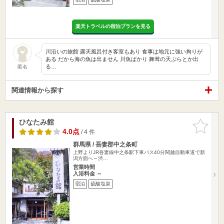
楽天トラベルの宿泊プランを見る
川沿いの旅館 露天風呂付き客室もあり 食事は地元に強い拘りが
ある だから海の魚は出ません 川魚ばかり 舞茸の天ぷらとか出
る…
匿名
関連情報から探す
ひなたみ館
お気に入
りに追加
4.0点
/ 4 件
群馬県 / 吾妻郡中之条町
上野よりJR吾妻線中之条駅下車バス40分関越自動車道で新
潟方面へ～渋…
営業時間
入浴料金 ～
宿泊
硫酸塩泉