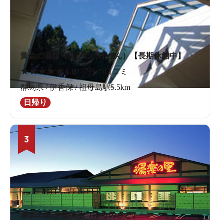
黄金の湯館（こがねのゆかん）【長期休館中】
★
★
★
★
★
4.0
107件の口コミ
群馬県 / 伊香保 / 祖母島駅5.5km
日帰り
3
湯楽の里 伊勢崎店（ゆらのさと）