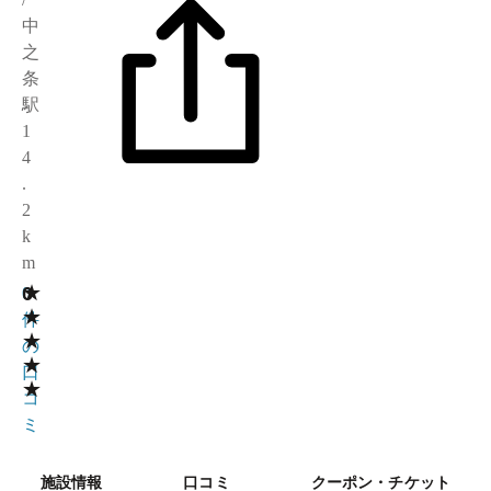
中
之
条
駅
1
4
.
2
k
m
★
0
0
★
件
★
の
★
口
★
コ
ミ
施設情報
口コミ
クーポン・チケット