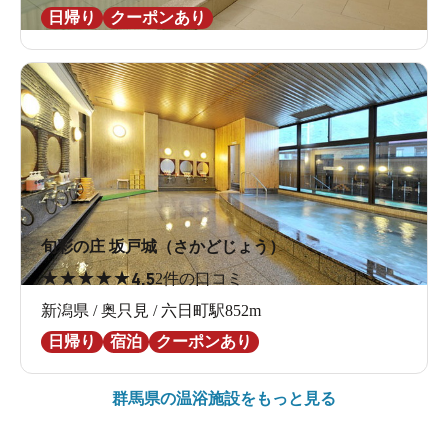
日帰り
クーポンあり
旬彩の庄 坂戸城（さかどじょう）
★
★
★
★
★
4.5
2件の口コミ
新潟県 / 奥只見 / 六日町駅852m
日帰り
宿泊
クーポンあり
群馬県の
温浴施設をもっと見る