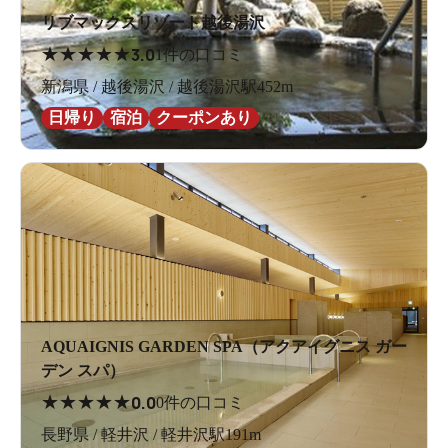
リブマックスリゾート越後湯沢
★
★
★
★
★
3.0
1件の口コミ
新潟県 / 越後湯沢 / 越後湯沢駅452m
日帰り
宿泊
クーポンあり
AQUAIGNIS GARDEN SPA（アクアイグニス ガー
デン スパ）
★
★
★
★
★
0.0
0件の口コミ
長野県 / 軽井沢 / 軽井沢駅191m