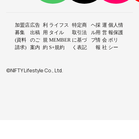
加盟店
広告
利
ライフス
特定商
ヘ
採
運
個人情
募集
出稿
用
タイル
取引法
ル
用
営
報保護
(資料
のご
規
MEMBER
に基づ
プ
情
会
ポリ
請求)
案内
約
S+規約
く表記
報
社
シー
©NIFTY Lifestyle Co., Ltd.