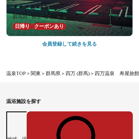
★
★
★
★
★
4.1
80件の口コミ
群馬県 / 桐生 / 新伊勢崎駅2.8km
日帰り
クーポンあり
会員登録して続きを見る
温泉TOP
＞
関東
＞
群馬県
＞
四万 (群馬)
＞
四万温泉 寿屋旅
温浴施設を探す