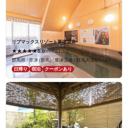
リブマックスリゾート草津温泉
★
★
★
★
★
0.0
0件の口コミ
群馬県 / 草津 (群馬) / 草津温泉 / 群馬大津駅8.6km
日帰り
宿泊
クーポンあり