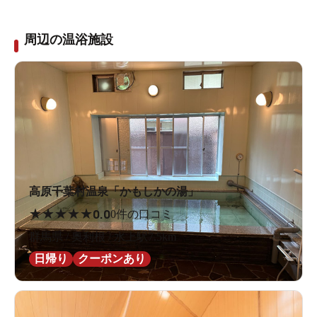
周辺の温浴施設
高原千葉村温泉「かもしかの湯」
★
★
★
★
★
0.0
0件の口コミ
群馬県 / 奥利根 / 水上駅7.5km
日帰り
クーポンあり