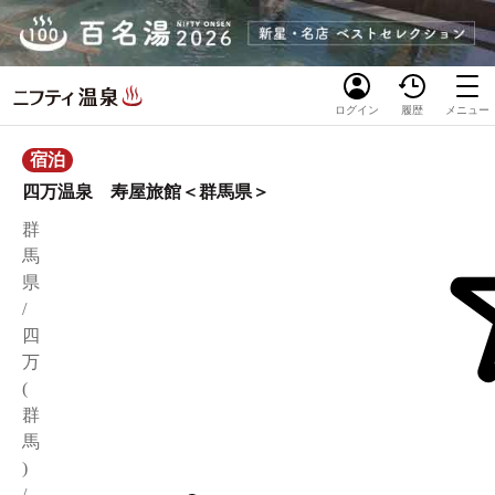
ログイン
履歴
メニュー
宿泊
四万温泉 寿屋旅館＜群馬県＞
群
馬
県
/
四
万
(
群
馬
)
/