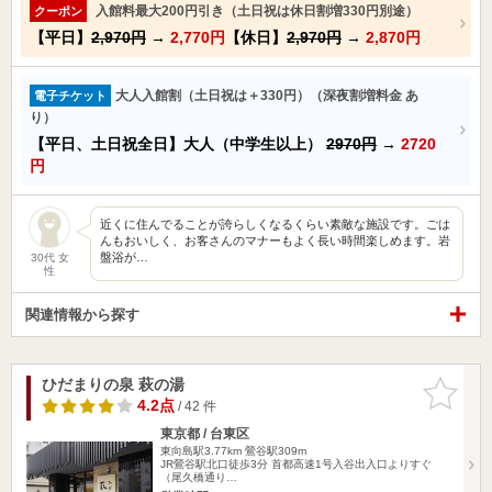
入館料最大200円引き（土日祝は休日割増330円別途）
クーポン
【平日】
2,970円
→
2,770円
【休日】
2,970円
→
2,870円
大人入館割（土日祝は＋330円）（深夜割増料金 あ
電子チケット
り）
【平日、土日祝全日】大人（中学生以上）
2970円
→
2720
円
近くに住んでることが誇らしくなるくらい素敵な施設です。ごは
んもおいしく、お客さんのマナーもよく長い時間楽しめます。岩
盤浴が…
30代 女
性
関連情報から探す
ひだまりの泉 萩の湯
お気に入
りに追加
4.2点
/ 42 件
東京都 / 台東区
東向島駅3.77km
鶯谷駅309m
JR鶯谷駅北口徒歩3分 首都高速1号入谷出入口よりすぐ
（尾久橋通り…