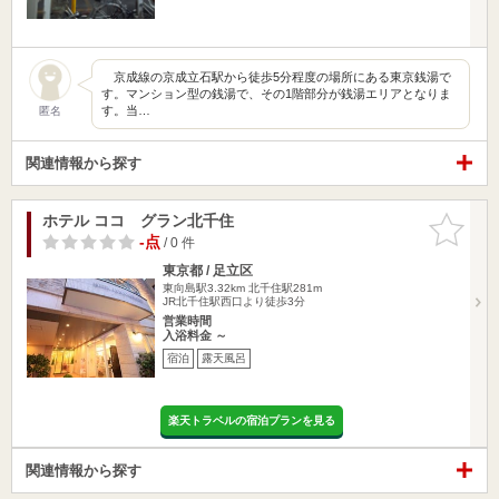
京成線の京成立石駅から徒歩5分程度の場所にある東京銭湯で
す。マンション型の銭湯で、その1階部分が銭湯エリアとなりま
す。当…
匿名
関連情報から探す
ホテル ココ グラン北千住
お気に入
りに追加
-点
/ 0 件
東京都 / 足立区
東向島駅3.32km
北千住駅281m
JR北千住駅西口より徒歩3分
営業時間
入浴料金 ～
宿泊
露天風呂
楽天トラベルの宿泊プランを見る
関連情報から探す