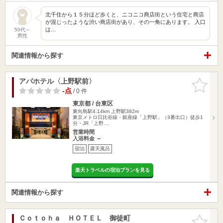
北千住から１５分ほど歩くと、ニコニコ商店街という住宅と商店
が混じったような渋い商店街があり、その一角にあります。 入口
は…
50代～
男性
関連情報から探す
アパホテル〈上野駅前〉
お気に入
りに追加
-点
/ 0 件
東京都 / 台東区
東向島駅4.14km
上野駅382m
東京メトロ日比谷線・銀座線「上野駅」（3番出口）徒歩1
分・JR「上野…
営業時間
入浴料金 ～
宿泊
露天風呂
楽天トラベルの宿泊プランを見る
関連情報から探す
Ｃｏｔｏｈａ ＨＯＴＥＬ 御徒町
お気に入