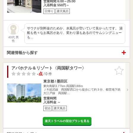
営業時間 6:00～25:00
入浴料金 550円～
日帰り
露天風呂
サウナが別料金のためか、水風呂が空いていて良かったです。 湯
船も色々なお風呂があり、変わり湯もあるのでサムシングニュー
も…
40代 男
性
関連情報から探す
アパホテル＆リゾート〈両国駅タワー〉
お気に入
りに追加
-点
/ 0 件
東京都 / 墨田区
東向島駅3.77km
両国駅188m
ＪＲ総武線 両国駅西口から徒歩にて約３分、都営地下鉄
大江戸線 両国駅…
営業時間
入浴料金 ～
宿泊
露天風呂
楽天トラベルの宿泊プランを見る