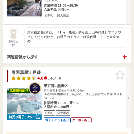
R上野駅浅…
営業時間 11:00～25:30
入浴料金 550円～
日帰り
露天風呂
東京銭湯1箇所目。 『The・銭湯』的な富士山を想像してワクワ
クしてたんだけど、お風呂のイラストは現代風。牛？と東京都
の…
20代 女
性
関連情報から探す
両国湯屋江戸遊
お気に入
りに追加
4.6点
/ 464 件
東京都 / 墨田区
東向島駅3.63km
両国駅464m
JR総武線 両国駅より徒歩5分、または都営大江戸線 両国駅
A3・A4…
営業時間 10:00～翌8:30
入浴料金 2,400円～
日帰り
露天風呂
電子チケットあり
クーポンあり