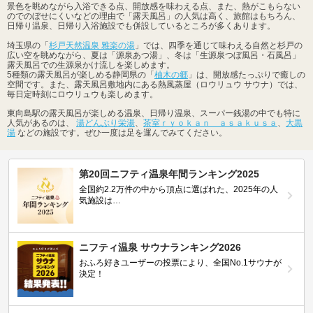
景色を眺めながら入浴できる点、開放感を味わえる点、また、熱がこもらない
のでのぼせにくいなどの理由で「露天風呂」の人気は高く、旅館はもちろん、
日帰り温泉、日帰り入浴施設でも併設しているところが多くあります。
埼玉県の「
杉戸天然温泉 雅楽の湯
」では、四季を通じて味わえる自然と杉戸の
広い空を眺めながら、夏は「源泉あつ湯」、冬は「生源泉つぼ風呂・石風呂」
露天風呂での生源泉かけ流しを楽しめます。
5種類の露天風呂が楽しめる静岡県の「
柚木の郷
」は、開放感たっぷりで癒しの
空間です。また、露天風呂敷地内にある熱風蒸屋（ロウリュウ サウナ）では、
毎日定時刻にロウリュウも楽しめます。
東向島駅の露天風呂が楽しめる温泉、日帰り温泉、スーパー銭湯の中でも特に
人気があるのは、
湯どんぶり栄湯
、
茶室ｒｙｏｋａｎ ａｓａｋｕｓａ
、
大黒
湯
などの施設です。ぜひ一度は足を運んでみてください。
第20回ニフティ温泉年間ランキング2025
全国約2.2万件の中から頂点に選ばれた、2025年の人
気施設は…
ニフティ温泉 サウナランキング2026
おふろ好きユーザーの投票により、全国No.1サウナが
決定！