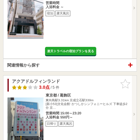
営業時間
入浴料金 ～
宿泊
露天風呂
楽天トラベルの宿泊プランを見る
関連情報から探す
アクアドルフィンランド
お気に入
りに追加
3.0点
/ 5 件
東京都 / 葛飾区
東向島駅3.31km
京成立石駅339m
[新小53]文化会館･かつしかシンフォニーヒルズ 下車徒歩2
分 京…
営業時間 15:00～23:20
入浴料金 550円～
日帰り
露天風呂