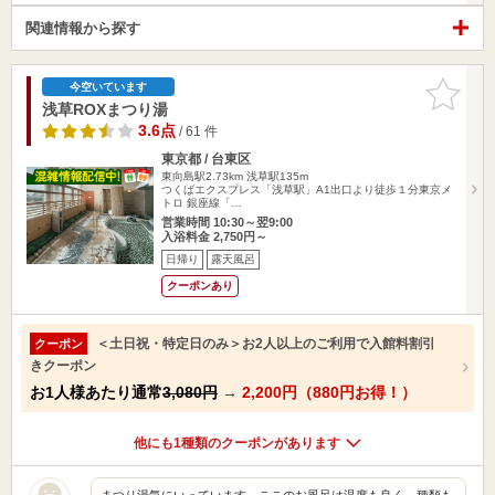
関連情報から探す
お気に入
今空いています
りに追加
浅草ROXまつり湯
3.6点
/ 61 件
東京都 / 台東区
東向島駅2.73km
浅草駅135m
つくばエクスプレス「浅草駅」A1出口より徒歩１分東京メ
トロ 銀座線「…
営業時間 10:30～翌9:00
入浴料金 2,750円～
日帰り
露天風呂
クーポンあり
＜土日祝・特定日のみ＞お2人以上のご利用で入館料割引
クーポン
きクーポン
お1人様あたり通常
3,080円
→
2,200円（880円お得！）
他にも1種類のクーポンがあります
まつり湯気にいっています。ここのお風呂は温度も良く、種類も