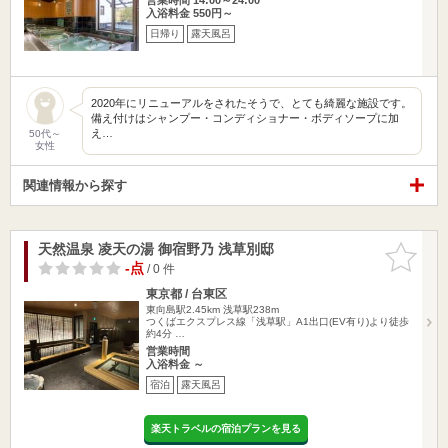
入浴料金 550円～
日帰り
露天風呂
2020年にリニューアルをされたそうで、とても綺麗な施設です。
備え付けはシャンプー・コンディショナー・ボディソープに加
え…
50代～
女性
関連情報から探す
天然温泉 凌天の湯 御宿野乃 浅草別邸
お気に入
りに追加
-点
/ 0 件
東京都 / 台東区
東向島駅2.45km
浅草駅238m
つくばエクスプレス線「浅草駅」A1出口(EV有り)より徒歩
約4分 …
営業時間
入浴料金 ～
宿泊
露天風呂
楽天トラベルの宿泊プランを見る