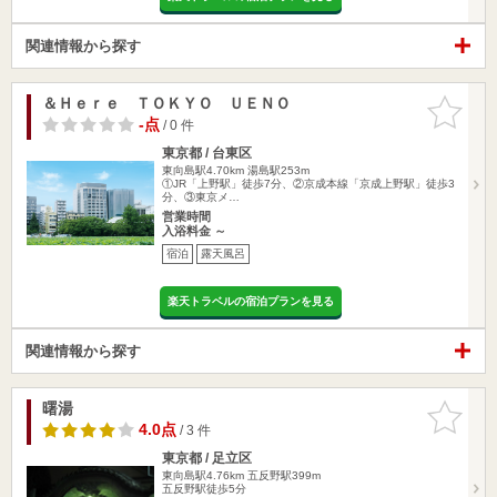
関連情報から探す
＆Ｈｅｒｅ ＴＯＫＹＯ ＵＥＮＯ
お気に入
りに追加
-点
/ 0 件
東京都 / 台東区
東向島駅4.70km
湯島駅253m
①JR「上野駅」徒歩7分、②京成本線「京成上野駅」徒歩3
分、③東京メ…
営業時間
入浴料金 ～
宿泊
露天風呂
楽天トラベルの宿泊プランを見る
関連情報から探す
曙湯
お気に入
りに追加
4.0点
/ 3 件
東京都 / 足立区
東向島駅4.76km
五反野駅399m
五反野駅徒歩5分