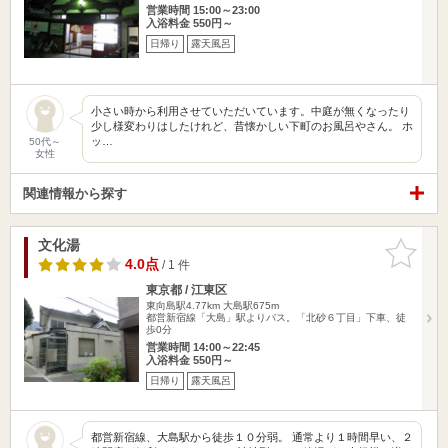
営業時間 15:00～23:00
入浴料金 550円～
日帰り
露天風呂
小さい時から利用させていただいています。中庭が無くなったり
少し様変わりはしたけれど、昔懐かしい下町のお風呂やさん。 ホ
ッ…
50代～
女性
関連情報から探す
文化湯
お気に入
りに追加
4.0点
/ 1 件
東京都 / 江東区
東向島駅4.77km
大島駅675m
都営新宿線「大島」駅よりバス。「北砂６丁目」下車、徒
歩0分
営業時間 14:00～22:45
入浴料金 550円～
日帰り
露天風呂
都営新宿線、大島駅から徒歩１０分弱。 通常より１時間早い、２