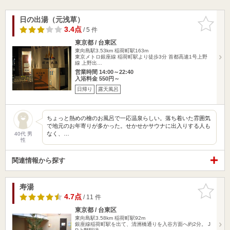
日の出湯（元浅草）
お気に入
りに追加
3.4点
/ 5 件
東京都 / 台東区
東向島駅3.53km
稲荷町駅163m
東京メトロ銀座線 稲荷町駅より徒歩3分 首都高速1号上野
線 上野出…
営業時間 14:00～22:40
入浴料金 550円～
日帰り
露天風呂
ちょっと熱めの檜のお風呂で一応温泉らしい。落ち着いた雰囲気
で地元のお年寄りが多かった。せかせかサウナに出入りする人も
なく、…
40代 男
性
関連情報から探す
寿湯
お気に入
りに追加
4.7点
/ 11 件
東京都 / 台東区
東向島駅3.58km
稲荷町駅92m
銀座線稲荷町駅を出て、清洲橋通りを入谷方面へ約2分。 J