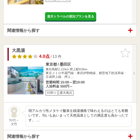
楽天トラベルの宿泊プランを見る
関連情報から探す
大黒湯
お気に入
りに追加
4.0点
/ 13 件
東京都 / 墨田区
東向島駅2.22km
押上駅639m
東京メトロ半蔵門線・東武伊勢崎線、都営地下鉄浅草線・
京成押上線、押上…
営業時間 15:00～翌10:00
入浴料金 550円～
日帰り
露天風呂
弱アルカリ性メタケイ酸泉を銭湯価格で味わえるのはとても有難
いです。匂いもあいまって天然温泉としての満足度も高かったで
す。 …
50代～
女性
関連情報から探す