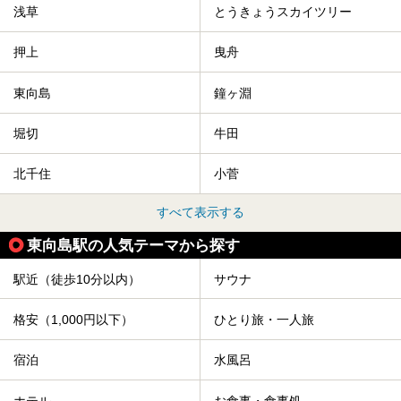
浅草
とうきょうスカイツリー
押上
曳舟
東向島
鐘ヶ淵
堀切
牛田
北千住
小菅
すべて表示する
東向島駅の人気テーマから探す
駅近（徒歩10分以内）
サウナ
格安（1,000円以下）
ひとり旅・一人旅
宿泊
水風呂
ホテル
お食事・食事処