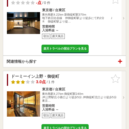
りに追加
-点
/ 0 件
東京都 / 台東区
東向島駅4.22km
新御徒町駅370m
地下鉄日比谷線 仲御徒町駅より徒歩にて約2分 Ｊ
Ｒ 御徒町駅より徒…
営業時間
入浴料金 ～
宿泊
露天風呂
楽天トラベルの宿泊プランを見る
関連情報から探す
ドーミーイン上野・御徒町
お気に入
りに追加
3.0点
/ 1 件
東京都 / 台東区
東向島駅4.27km
御徒町駅240m
JR上野駅広小路口より徒歩5分 JR御徒町北口より徒歩5分
東京…
営業時間
入浴料金 ～
宿泊
露天風呂
楽天トラベルの宿泊プランを見る