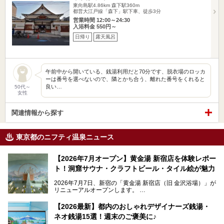
東向島駅4.86km
森下駅360m
都営大江戸線「森下」駅下車、徒歩3分
営業時間 12:00～24:30
入浴料金 550円～
日帰り
露天風呂
午前中から開いている、銭湯利用だと70分です、脱衣場のロッカ
ーは番号を選べないので、隣とかち合う、離れた番号をくれると
良い…
50代～
女性
関連情報から探す
東京都のニフティ温泉ニュース
【2026年7月オープン】黄金湯 新宿店を体験レポー
ト！洞窟サウナ・クラフトビール・タイル絵が魅力
2026年7月7日、新宿の「黄金湯 新宿店（旧 金沢浴場）」が
リニューアルオープンします。
レトロでノスタルジックなタイル絵はそのまま、昔からここ
【2026最新】都内のおしゃれデザイナーズ銭湯・
を知る地元の人にも、新しく足を運んでくれる人にも愛され
ネオ銭湯15選！週末のご褒美に♪
る、今の時代の"銭湯"として生まれ変わりました。洞窟のよ