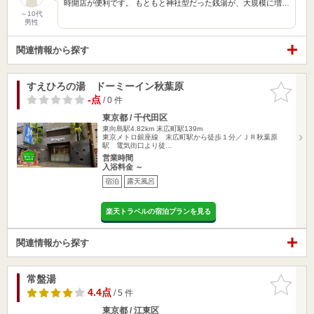
時開店が便利です。 もともと神社型だった銭湯が、大規模に増…
～10代
男性
関連情報から探す
すえひろの湯 ドーミーイン秋葉原
お気に入
りに追加
-点
/ 0 件
東京都 / 千代田区
東向島駅4.82km
末広町駅139m
東京メトロ銀座線 末広町駅から徒歩１分／ＪＲ秋葉原
駅 電気街口より徒…
営業時間
入浴料金 ～
宿泊
露天風呂
楽天トラベルの宿泊プランを見る
関連情報から探す
常盤湯
お気に入
りに追加
4.4点
/ 5 件
東京都 / 江東区