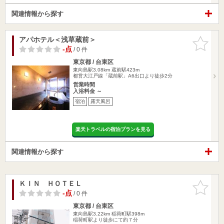
関連情報から探す
アパホテル＜浅草蔵前＞
お気に入
りに追加
-点
/ 0 件
東京都 / 台東区
東向島駅3.08km
蔵前駅423m
都営大江戸線「蔵前駅」A6出口より徒歩2分
営業時間
入浴料金 ～
宿泊
露天風呂
楽天トラベルの宿泊プランを見る
関連情報から探す
ＫＩＮ ＨＯＴＥＬ
お気に入
りに追加
-点
/ 0 件
東京都 / 台東区
東向島駅3.22km
稲荷町駅398m
稲荷町駅より徒歩にて約７分