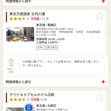
関連情報から探す
東京天然温泉 古代の湯
お気に入
りに追加
3.5点
/ 71 件
東京都 / 葛飾区
東向島駅3.95km
新小岩駅1.44km
総武本線新小岩駅、常磐線亀有駅、金町駅、京成線青砥駅
から送迎バスが発…
営業時間 10:00～23:00
入浴料金 2,680円～
日帰り
露天風呂
入浴場に歯ブラシ，カミソリは有るのに，身体を洗う垢こすり
が，有りません。
50代～
女性
関連情報から探す
サウナ＆カプセルホテル北欧
お気に入
りに追加
3.8点
/ 8 件
東京都 / 台東区
東向島駅3.97km
上野駅71m