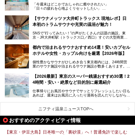
うなユニークなサウナ、自家醸造のクラフトビールが飲める
「今週末はどこかでおしゃれに癒やされたい」
ビアバーなど、新しく登場したスポットも併せて紹介しま
「日々の疲れを心地よくリセットしたい」
す。充実した設備があるのに、基本の入浴料が銭湯価格の5
──そんなときにおすすめなのが、今、都内で大きなブーム
50円というのも嬉しすぎます！
となっている新しいスタイルの銭湯です。
【サウナメッツァ大井町トラックス 現地レポ】日
本初のトラムサウナや充実の温浴が魅力！
最近、SNSやメディアで「デザイナーズ銭湯」や「ネオ銭
湯」という言葉をよく耳にしませんか？
SNSで“行ってみたい！”の声がたくさんの話題の施設。東
京・JR大井町駅（トラックス口／西口）すぐの大型商業施
本記事では、そもそもこれらがどんな銭湯なのか、その気に
設・大井町 トラックスに、2026年3月28日、「サウナメッ
なる違いを分かりやすく解説！さらに、都内で絶対に外せな
ツァ大井町トラックス」がニューオープン。施設の様子をレ
いおしゃれな名店15選を、おすすめの順番で一挙にご紹介
都内で泊まれるサウナおすすめ14選！安いカプセル
ポ―トします。
します。
ホテルや女性・カップル向けを厳選【2026年版】
個性豊かなサウナがひしめき合う東京都内には、24時間営
業のサウナ施設や泊まれるサウナ施設が数多くあります。
終電を逃した深夜の利用に限らず、時間を気にしないサウナ
を旅の目的とする「サ旅」や自分へのご褒美のための宿泊な
【2026最新】東京のスーパー銭湯おすすめ30選！2
ど、自分の好きなタイミングで好きなだけサ活ができるのが
4時間・安い・絶景など目的別に厳選紹介
魅力です。
仕事帰りにお風呂やサウナでサッとリフレッシュしたい日も
最近では、男性専用施設だけでなく、カップルや女性に嬉し
あれば、週末はお風呂に入ったり漫画を読んだりしながら一
い個室サウナも増えてきました。
日中ダラダラ過ごしたい日もあると思います。
この記事では、東京都内にある24時間営業のサウナの中か
また、終電を逃してしまい、「このまま朝までゆっくりでき
ら、特におすすめしたい施設14選をご紹介します。
ニフティ温泉ニュースTOPへ
る場所があれば」と探した経験がある人も多いのではないで
宿泊可能な施設もピックアップしているので、ぜひチェック
しょうか。
してみてください。
おすすめのアクティビティ情報
そこで本記事では、東京でおすすめのスーパー銭湯を、目的
別に厳選した30施設からご紹介します。
【東京・伊豆大島】日本唯一の「裏砂漠」へ！普通免許で楽しむ
24時間営業で宿泊できる施設や、1,000円以下で楽しめる安