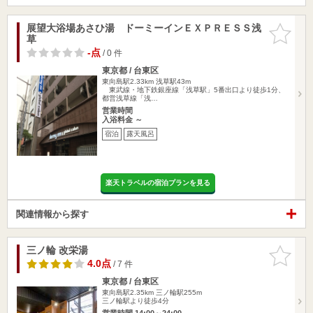
展望大浴場あさひ湯 ドーミーインＥＸＰＲＥＳＳ浅
お気に入
草
りに追加
-点
/ 0 件
東京都 / 台東区
東向島駅2.33km
浅草駅43m
東武線・地下鉄銀座線「浅草駅」5番出口より徒歩1分、
都営浅草線「浅…
営業時間
入浴料金 ～
宿泊
露天風呂
楽天トラベルの宿泊プランを見る
関連情報から探す
三ノ輪 改栄湯
お気に入
りに追加
4.0点
/ 7 件
東京都 / 台東区
東向島駅2.35km
三ノ輪駅255m
三ノ輪駅より徒歩4分
営業時間 14:00～24:00