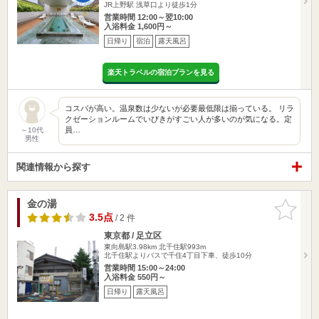
JR上野駅 浅草口より徒歩1分
営業時間 12:00～翌10:00
入浴料金 1,600円～
日帰り
宿泊
露天風呂
楽天トラベルの宿泊プランを見る
コスパが高い。温泉数は少ないが必要最低限は揃っている。 リラ
クゼーションルームでいびきがすごい人が多いのが気になる。定
員…
～10代
男性
関連情報から探す
金の湯
お気に入
りに追加
3.5点
/ 2 件
東京都 / 足立区
東向島駅3.98km
北千住駅993m
北千住駅よりバスで千住4丁目下車、徒歩10分
営業時間 15:00～24:00
入浴料金 550円～
日帰り
露天風呂