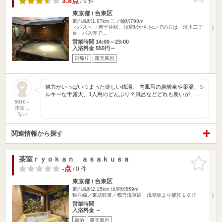
3.8点
/ 9 件
東京都 / 台東区
東向島駅1.87km
三ノ輪駅798m
＜バス＞ ・南千住駅、浅草駅からおいでの方は「清川二丁
目」バス停で…
営業時間 14:00～23:00
入浴料金 550円～
日帰り
露天風呂
魅力がいっぱいつまった楽しい銭湯。 内風呂の炭酸泉や薬湯、シ
ルキーな半露天、1人用のどんぶり？風呂などどれも良いが、…
50代～
指定し
ない
関連情報から探す
茶室ｒｙｏｋａｎ ａｓａｋｕｓａ
お気に入
りに追加
-点
/ 0 件
東京都 / 台東区
東向島駅2.15km
浅草駅559m
銀座線／東武鉄道／都営浅草線 浅草駅より徒歩１０分
営業時間
入浴料金 ～
宿泊
露天風呂