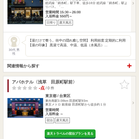
総武線「錦糸町」駅下車、徒歩16分 総武線「錦糸町」駅よ
りバス。「…
営業時間 15:30～26:00
入浴料金 550円～
日帰り
露天風呂
【湯だけで整う。街中の隠れ癒し空間】 利用頻度:定期的に利用
【湯の印象】 黒湯で高温、中温、低温（水風呂）…
30代 男
性
関連情報から探す
アパホテル〈浅草 田原町駅前〉
お気に入
りに追加
-点
/ 0 件
東京都 / 台東区
東向島駅3.08km
田原町駅93m
東京メトロ 銀座線 田原町駅から徒歩約１分
営業時間
入浴料金 ～
宿泊
露天風呂
楽天トラベルの宿泊プランを見る