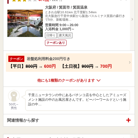
大阪府 / 箕面市 / 箕面温泉
ときわ台駅10.61km
北千里駅1.54km
北大阪急行千里中央駅から阪急バスルミナス箕面の森行き
で5分、新船場南…
営業時間 9:00～26:00
入浴料金 1,000円～
日帰り
露天風呂
クーポンあり
岩盤処利用料金200円引き
クーポン
【平日】
800円
→
600円
【土日祝】
900円
→
700円
他にも1種類のクーポンがあります
千里ニュータウンの中にあるパチンコ店を中心としたアミューズ
メント施設の中のお風呂屋さんです。ビーバーワールドという施
設の中…
50代～
男性
関連情報から探す