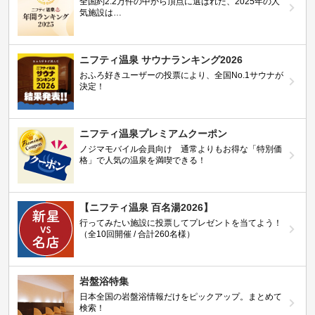
全国約2.2万件の中から頂点に選ばれた、2025年の人
気施設は…
ニフティ温泉 サウナランキング2026
おふろ好きユーザーの投票により、全国No.1サウナが
決定！
ニフティ温泉プレミアムクーポン
ノジマモバイル会員向け 通常よりもお得な「特別価
格」で人気の温泉を満喫できる！
【ニフティ温泉 百名湯2026】
行ってみたい施設に投票してプレゼントを当てよう！
（全10回開催 / 合計260名様）
岩盤浴特集
日本全国の岩盤浴情報だけをピックアップ。まとめて
検索！