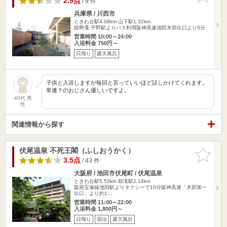
2.9点
/ 9 件
兵庫県 / 川西市
ときわ台駅4.08km
山下駅1.32km
能勢電 平野駅よりバス利用阪神高速池田木部出口より5分
営業時間 10:00～24:00
入浴料金 750円～
日帰り
露天風呂
子供と入浴しますが毎回と言っていいほど話しかけてくれます。
常連？のおじさん優しいですよ。
40代 男
性
関連情報から探す
伏尾温泉 不死王閣（ふしおうかく）
お気に入
りに追加
3.5点
/ 43 件
大阪府 / 池田市伏尾町 / 伏尾温泉
ときわ台駅5.53km
鼓滝駅2.14km
阪急宝塚線池田駅よりタクシーで10分阪神高速「木部第一
出口」より約1…
営業時間 11:00～22:00
入浴料金 1,800円～
日帰り
宿泊
露天風呂