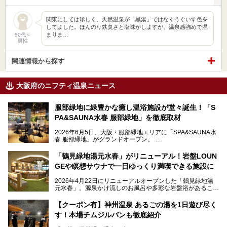
関東にしては珍しく、天然温泉が「黒湯」ではなくうぐいす色を
してました。ほんのり鉄臭さと塩味がしますが、温泉感強めで温
まりま…
50代～
男性
関連情報から探す
大阪府のニフティ温泉ニュース
服部緑地に緑豊かな癒し温浴施設が堂々誕生！「S
PA&SAUNA水春 服部緑地」を徹底取材
2026年6月5日、大阪・服部緑地エリアに「SPA&SAUNA水
春 服部緑地」がグランドオープン。
当初の計画から約5年の時を経て誕生した本施設は、温泉・
「鶴見緑地湯元水春」がリニューアル！岩盤LOUN
サウナ・岩盤浴・フィットネス・ラウンジ・レストランなど
GEや瞑想サウナで一日ゆっくり満喫できる施設に
を融合した、これまでの“水春”のイメージをさらに進化させ
た大型ウェルネス施設です。
2026年4月22日にリニューアルオープンした「鶴見緑地湯
元水春」。源泉かけ流しのお風呂や多彩な岩盤浴があること
今回はオープン前の内覧会に参加し、館内のこだわりポイン
で人気の施設ですが、リニューアルを経てこれまで以上
トを徹底取材してきました。
に“一日中くつろげる場所”としてパワーアップしています。
サウナー注目の3種のサウナや160cmの深水風呂、没入感の
【クーポン有】神州温泉 あるごの湯を1日遊び尽く
高い岩盤浴エリア、日本最大の台数を誇る最新AIフィットネ
す！本場チムジルバンも徹底紹介
今回のリニューアルでは、新たに登場した瞑想サウナをはじ
スマシンなど、見どころ満載の館内を詳しくご紹介します。
め、岩盤浴エリアや休憩スペースの充実、レストランなど、