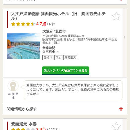
大江戸温泉物語 箕面観光ホテル（旧 箕面観光ホテ
お気に入
ル）
りに追加
4.7点
/ 4 件
大阪府 / 箕面市
ときわ台駅8.02km
箕面駅442m
阪急電車箕面線 箕面駅より徒歩10分中国自動車道 中国池
田ICより国…
営業時間
入浴料金 ～
日帰り
宿泊
露天風呂
楽天トラベルの宿泊プランを見る
箕面観光ホテル、大江戸温泉は紅葉写真季節が来る度に必ず行く
ようにしています。施設だけでなく、坂道の途中にある栗の商店
さんが…
40代 男
性
関連情報から探す
箕面湯元 水春
お気に入
りに追加
3.4点
/ 122 件