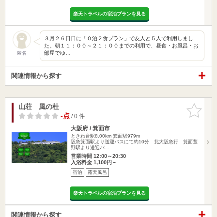
楽天トラベルの宿泊プランを見る
３月２６日日に「０泊２食プラン」で友人と５人で利用しまし
た。朝１１：００～２１：００までの利用で、昼食・お風呂・お
部屋でゆ…
匿名
関連情報から探す
山荘 風の杜
お気に入
りに追加
-点
/ 0 件
大阪府 / 箕面市
ときわ台駅8.00km
箕面駅979m
阪急箕面駅より送迎バスにて約10分 北大阪急行 箕面萱
野駅より送迎バ…
営業時間 12:00～20:30
入浴料金 1,100円～
宿泊
露天風呂
楽天トラベルの宿泊プランを見る
関連情報から探す