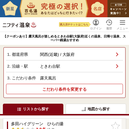
購入済チケットはこちら
ログイン
履歴
メニュー
【クーポンあり】露天風呂が楽しめるときわ台駅(大阪府)近くの温泉、日帰り温泉、ス
ーパー銭湯おすすめ
1. 都道府県
関西(近畿) / 大阪府
2. 沿線・駅
ときわ台駅
3. こだわり条件
露天風呂
こだわり条件を変更する
リストから探す
地図から探す
多田ハイグリーン ひらの湯
お気に入
りに追加