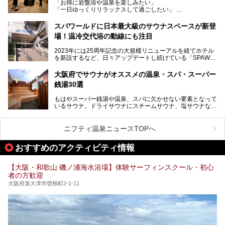
「お得に岩盤浴や温泉を楽しみたい」
見どころが盛りだくさん。日常の疲れを癒やしたい方はもち
「一日ゆっくりリラックスして過ごしたい」
ろん、休日にゆったり過ごしたい方にもぴったりの内容とな
そんな方におすすめなのが、クーポンを使ってお得に長時間
っています。
利用できる「神州温泉 あるごの湯」です。
スパワールドに日本最大級のサウナスペースが新登
本記事では、そんなリニューアル後の注目ポイントを詳しく
場！温冷交代浴の動線にも注目
あるごの湯は、大阪府豊中市にある日帰り温浴施設で、阪急
紹介します。これから「鶴見緑地湯元水春」に訪れる方や、
宝塚線「三国駅」から徒歩約10分とアクセスも良好です。
より満足度の高い過ごし方をしたい方はぜひお読みくださ
2023年には25周年記念の大規模リニューアルを経てホテル
チムジルバン（岩盤浴）を中心に、発汗・リラックス・漫画
い。
を新設するなど、日々アップデートし続けている「SPAWO
タイムまで満喫できる長時間滞在型の施設なので、一日中ゆ
RLD HOTEL＆RESORT」（以下スパワールド）。
ったりと過ごしたいときにおすすめ。大うちわやタオルによ
そんなスパワールドが2025年11月15日（土）に、新たな浴
る迫力ある熱波パフォーマンスも毎日行われており、“とと
大阪府でサウナがオススメの温泉・スパ・スーパー
室や日本最大級140人収容の大規模サウナを携えてリニュー
のう”体験をしっかり楽しめるのもポイントです。
銭湯30選
アルオープン！浴室である4F・6Fそれぞれにリニューアル
が施されており、その総工費はなんと13.5億円！
さらに館内でくつろぐだけでなく、隣接するビルにはカラオ
もはやスーパー銭湯や温泉、スパに欠かせない要素となって
大規模リニューアルの全容を確認すべく、リニューアルプレ
ケやボウリングといった遊び場もあり、友人同士やカップル
いるサウナ。ドライサウナにスチームサウナ、塩サウナな
オープンイベントに行ってきました！今回はそのリニューア
で“遊び+癒し”の一日を過ごすのにもぴったり。
ど、いくつか異なるタイプが楽しめたり、水風呂や外気浴ス
ル部分の概要をお届けします。
ペース、ロウリュウなど、心ゆくまで楽しむためのサービス
今回は、あるごの湯を訪問し、チムジルバンやお風呂、食事
が充実した施設も多くみられます。
ニフティ温泉ニュースTOPへ
処にいたるまで魅力をたっぷり堪能してきたので、その全容
を詳しく紹介します！
今回はそんなサウナにこだわった、大阪府内のオススメ温
おすすめのアクティビティ情報
泉・銭湯・スパを30件紹介したいと思います！
【大阪・和歌山 磯ノ浦海水浴場】体験サーフィンスクール・初心
者の方歓迎
大阪府泉大津市曽根町2-1-11