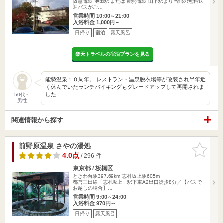
阪急電鉄 池田駅 または 能勢電鉄 山下駅より当館の無料送
迎バスがご…
営業時間 10:00～21:00
入浴料金 1,000円～
日帰り
宿泊
露天風呂
楽天トラベルの宿泊プランを見る
能勢温泉１０周年。 レストラン・温泉脱衣場等が改装され半年近
く休んでいたランチバイキングもグレードアップして再開されま
した…
50代～
男性
関連情報から探す
前野原温泉 さやの湯処
お気に入
りに追加
4.0点
/ 296 件
東京都 / 板橋区
ときわ台駅397.69km
志村坂上駅605m
都営三田線「志村坂上」駅下車A2出口徒歩8分／【バスで
お越しの場合】…
営業時間 9:00～24:00
入浴料金 970円～
日帰り
露天風呂