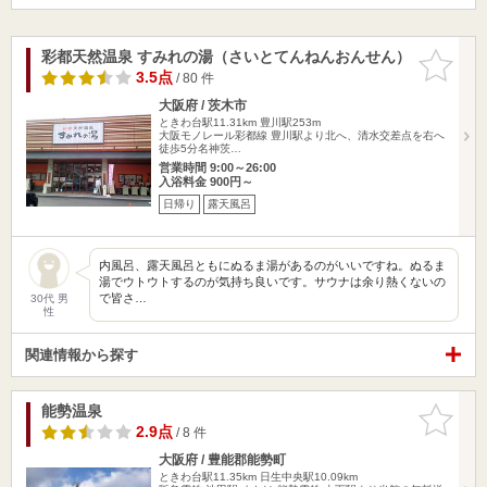
彩都天然温泉 すみれの湯（さいとてんねんおんせん）
お気に入
りに追加
3.5点
/ 80 件
大阪府 / 茨木市
ときわ台駅11.31km
豊川駅253m
大阪モノレール彩都線 豊川駅より北へ、清水交差点を右へ
徒歩5分名神茨…
営業時間 9:00～26:00
入浴料金 900円～
日帰り
露天風呂
内風呂、露天風呂ともにぬるま湯があるのがいいですね。ぬるま
湯でウトウトするのが気持ち良いです。サウナは余り熱くないの
で皆さ…
30代 男
性
関連情報から探す
能勢温泉
お気に入
りに追加
2.9点
/ 8 件
大阪府 / 豊能郡能勢町
ときわ台駅11.35km
日生中央駅10.09km