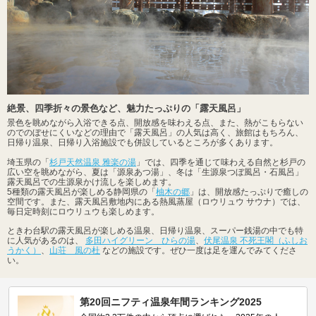
絶景、四季折々の景色など、魅力たっぷりの「露天風呂」
景色を眺めながら入浴できる点、開放感を味わえる点、また、熱がこもらない
のでのぼせにくいなどの理由で「露天風呂」の人気は高く、旅館はもちろん、
日帰り温泉、日帰り入浴施設でも併設しているところが多くあります。
埼玉県の「
杉戸天然温泉 雅楽の湯
」では、四季を通じて味わえる自然と杉戸の
広い空を眺めながら、夏は「源泉あつ湯」、冬は「生源泉つぼ風呂・石風呂」
露天風呂での生源泉かけ流しを楽しめます。
5種類の露天風呂が楽しめる静岡県の「
柚木の郷
」は、開放感たっぷりで癒しの
空間です。また、露天風呂敷地内にある熱風蒸屋（ロウリュウ サウナ）では、
毎日定時刻にロウリュウも楽しめます。
ときわ台駅の露天風呂が楽しめる温泉、日帰り温泉、スーパー銭湯の中でも特
に人気があるのは、
多田ハイグリーン ひらの湯
、
伏尾温泉 不死王閣（ふしお
うかく）
、
山荘 風の杜
などの施設です。ぜひ一度は足を運んでみてくださ
い。
第20回ニフティ温泉年間ランキング2025