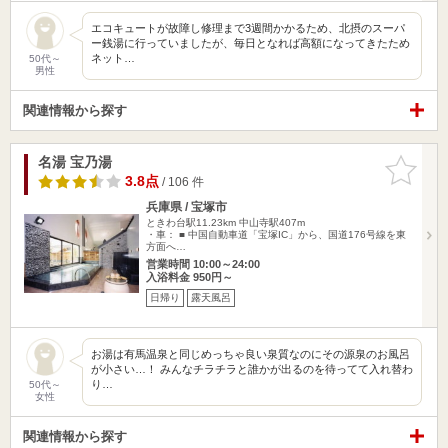
エコキュートが故障し修理まで3週間かかるため、北摂のスーパ
ー銭湯に行っていましたが、毎日となれば高額になってきたため
ネット…
50代～
男性
関連情報から探す
名湯 宝乃湯
お気に入
りに追加
3.8点
/ 106 件
兵庫県 / 宝塚市
ときわ台駅11.23km
中山寺駅407m
・車： ■ 中国自動車道「宝塚IC」から、国道176号線を東
方面へ…
営業時間 10:00～24:00
入浴料金 950円～
日帰り
露天風呂
お湯は有馬温泉と同じめっちゃ良い泉質なのにその源泉のお風呂
が小さい…！ みんなチラチラと誰かが出るのを待ってて入れ替わ
り…
50代～
女性
関連情報から探す