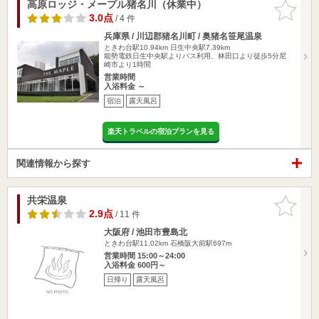
高原ロッジ・メープル猪名川（休業中）
お気に入
りに追加
3.0点
/ 4 件
兵庫県 / 川辺郡猪名川町 / 奥猪名笹尾温泉
ときわ台駅10.94km
日生中央駅7.39km
能勢電鉄日生中央駅よりバス利用、林田口より徒歩5分尼
崎市より1時間
営業時間
入浴料金 ～
宿泊
露天風呂
楽天トラベルの宿泊プランを見る
関連情報から探す
共栄温泉
お気に入
りに追加
2.9点
/ 11 件
大阪府 / 池田市豊島北
ときわ台駅11.02km
石橋阪大前駅697m
営業時間 15:00～24:00
入浴料金 600円～
日帰り
露天風呂