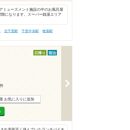
アミューズメント施設の中のお風呂屋
2階になります。スーパー銭湯エリア
性
北千里駅
千里中央駅
牧落駅
日帰り
宿泊
>
8件
お気に入りに追加
る
装され半年近く休んでいたランチバイキ