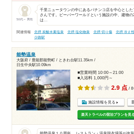
千里ニュータウンの中にあるパチンコ店を中心とした
さんです。ビーバーワールドという施設の中、建物の
50代～ 男性
は…
関連情報
北摂 炭酸水素塩泉
北摂 塩化物泉
北摂 切り傷
北摂 冷え
少路駅
能勢温泉
大阪府 / 豊能郡能勢町 /
ときわ台駅11.35km
/
日生中央駅10.09km
■営業時間 10:00～21:00
■入浴料 1,000円～
2.9 点
/ 
施設情報を見る
楽天トラベルの宿泊プランを見
能勢温泉１０周年。 レストラン・温泉脱衣場等が改