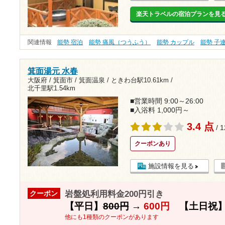
楽天トラベルの宿泊プランを見
関連情報
能勢 宿泊
能勢 痛風（つうふう）
能勢 カップル
能勢 子
箕面湯元 水春
大阪府 / 箕面市 / 箕面温泉 /
ときわ台駅10.61km
/
北千里駅1.54km
■営業時間 9:00～26:00
■入浴料 1,000円～
3.4 点
/ 
クーポンあり
施設情報を見る
岩盤処利用料金200円引き
クーポン
【平日】
800円
→
600円
【土日祝
他にも1種類のクーポンがあります