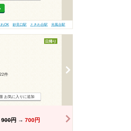
る
連れOK
妙見口駅
ときわ台駅
光風台駅
日帰り
>
122件
お気に入りに追加
>
】
900円
→
700円