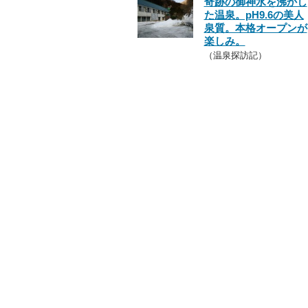
奇跡の御神水を沸かし
た温泉。pH9.6の美人
泉質。本格オープンが
楽しみ。
（温泉探訪記）