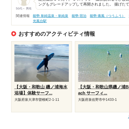
ングもグレードアップして再開されました。 揚げた
50代～ 男性
関連情報
能勢 単純温泉・単純泉
能勢 宿泊
能勢 痛風（つうふう）
光風台駅
おすすめのアクティビティ情報
【大阪・和歌山 磯ノ浦海水
【大阪・和歌山県磯ノ浦B
浴場】体験サーフ...
ach サーフィ...
大阪府泉大津市曽根町2-1-11
大阪府泉佐野市中1433-1