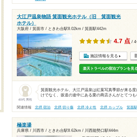
大江戸温泉物語 箕面観光ホテル（旧 箕面観光
ホテル）
大阪府 / 箕面市 /
ときわ台駅8.02km
/
箕面駅442m
4.7 点
/ 
施設情報を見る
楽天トラベルの宿泊プランを見
箕面観光ホテル、大江戸温泉は紅葉写真季節が来る度
けでなく、坂道の途中にある栗の商店さんがとてつも
40代 男性
関連情報
北摂 宿泊
北摂 切り傷
北摂 冷え性
北摂 カップル
箕面
極楽湯
兵庫県 / 川西市 /
ときわ台駅8.62km
/
川西能勢口駅444m