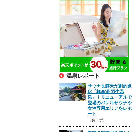
温泉レポート
サウナ＆露天が劇的進
化「極楽湯 羽生温
泉」！リニューアルで
登場のバレルサウナや
女性専用エリアをレポ
ート
（突レポ）