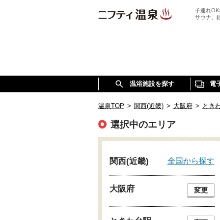
子連れO
サウナ、
温浴施設を探す
電
温泉TOP
>
関西(近畿)
>
大阪府
>
とき
選択中のエリア
全国から探す
関西(近畿)
大阪府
変更