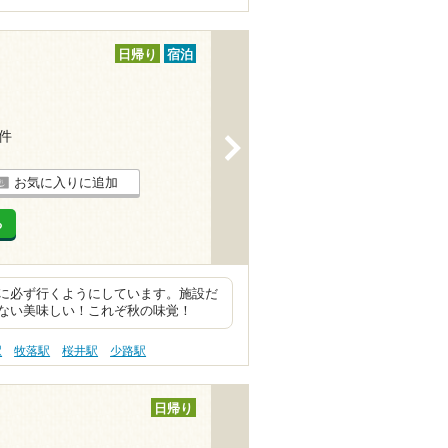
日帰り
宿泊
4件
>
お気に入りに追加
る
に必ず行くようにしています。施設だ
ない美味しい！これぞ秋の味覚！
駅
牧落駅
桜井駅
少路駅
日帰り