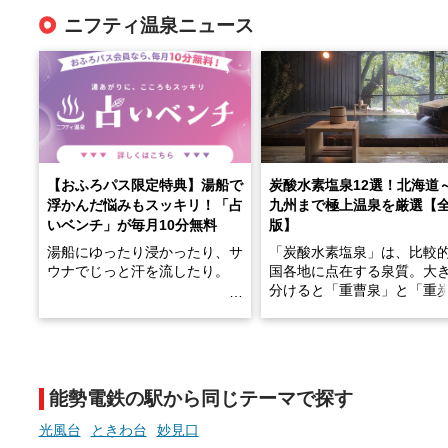
ニフティ温泉ニュース
【おふろパス限定特典】湯船で
炭酸水素塩泉12選！北海道
浮かんだ悩みもスッキリ！「占
九州まで極上温泉を厳選【
いベンチ」が毎月10分無料
版】
湯船にゆったり浸かったり、サ
「炭酸水素塩泉」は、比較
ウナでじっと汗を流したり。
国各地に点在する泉質。大
分けると「重曹泉」と「重
土類泉」に分かれます。
そんな「一人でぼんやり過ごす
また硫黄や鉄分などの特殊
時間」、ふだん後回しにしてい
が混ざり合うことで、複雑
た「これからのこと」や「ちょ
多様な個性を持つことも多
能勢電鉄の駅から同じテーマで探す
っとした悩み」が、頭に浮かん
す。
でくることはありませんか？
光風台
ときわ台
妙見口
今回は筆者自ら入浴した中