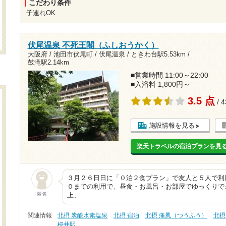
こだわり条件
子連れOK
伏尾温泉 不死王閣（ふしおうかく）
大阪府 / 池田市伏尾町 / 伏尾温泉 /
ときわ台駅5.53km
/
鼓滝駅2.14km
■営業時間 11:00～22:00
■入浴料 1,800円～
3.5 点
/ 
施設情報を見る
楽天トラベルの宿泊プランを見
３月２６日日に「０泊２食プラン」で友人と５人で利
０までの利用で、昼食・お風呂・お部屋でゆっくりで
匿名
上、…
関連情報
北摂 炭酸水素塩泉
北摂 宿泊
北摂 痛風（つうふう）
北摂
桜井駅