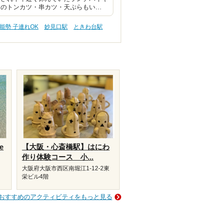
てのトンカツ・串カツ・天ぷらもい…
能勢 子連れOK
妙見口駅
ときわ台駅
e
【大阪・心斎橋駅】はにわ
作り体験コース 小...
大阪府大阪市西区南堀江1-12-2東
栄ビル4階
おすすめのアクティビティをもっと見る