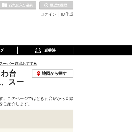
お気に入りの温泉
最近の履歴
ログイン
ID作成
グ
岩盤浴
スーパー銭湯おすすめ
きわ台
地図から探す
泉、スー
す。このページではときわ台駅から直線
をご紹介します。