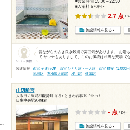
■営業時間 15:00～22:30
■入浴料 570円～
2.7 点
/ 
施設情報を見る
昔ながらの古き良き銭湯で雰囲気があります。 お湯
て サウナもありまして、このお値段は相当な穴場 で
50代～ 男性
関連情報
西宮 子連れOK
西宮 ひとり旅・一人旅
西宮 格安（1,000
池田駅
石橋阪大前駅
桜井駅
牧落駅
山辺離宮
大阪府 / 豊能郡能勢町山辺 /
ときわ台駅10.46km
/
日生中央駅9.49km
- 点
/ 0件
施設情報を見る