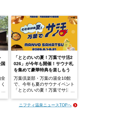
～
「ととのいの夏！万葉でサ活2
全国
026」が今年も開催！サウナ札
を集めて豪華特典を楽しもう
的全
万葉倶楽部・万葉の湯全10館
きく
で、今年も夏のサウナイベント
炭酸
「ととのいの夏！万葉でサ活2
026」が開催されます！
ニフティ温泉ニュースTOPへ
成分
2026年8月1日（土）～8月31
かつ
日（月）までの開催期間中は、
いで
サウナ飯やサウナドリンク、岩
盤浴の利用などで「万葉サウナ
札」を集めることで、オリジナ
か
ルグッズや無料券などの特典と