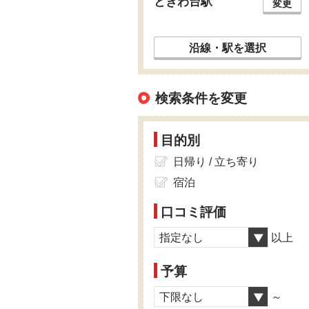
ときわ台駅
変更
沿線・駅を選択
検索条件を変更
目的別
日帰り / 立ち寄り
宿泊
口コミ評価
指定なし
以上
予算
下限なし
～