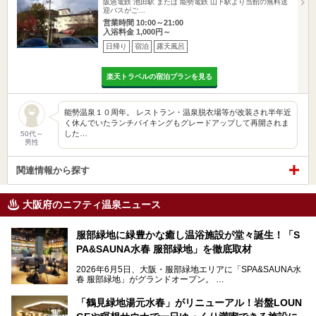
阪急電鉄 池田駅 または 能勢電鉄 山下駅より当館の無料送
迎バスがご…
営業時間 10:00～21:00
入浴料金 1,000円～
日帰り
宿泊
露天風呂
楽天トラベルの宿泊プランを見る
能勢温泉１０周年。 レストラン・温泉脱衣場等が改装され半年近
く休んでいたランチバイキングもグレードアップして再開されま
した…
50代～
男性
関連情報から探す
大阪府のニフティ温泉ニュース
服部緑地に緑豊かな癒し温浴施設が堂々誕生！「S
PA&SAUNA水春 服部緑地」を徹底取材
2026年6月5日、大阪・服部緑地エリアに「SPA&SAUNA水
春 服部緑地」がグランドオープン。
当初の計画から約5年の時を経て誕生した本施設は、温泉・
「鶴見緑地湯元水春」がリニューアル！岩盤LOUN
サウナ・岩盤浴・フィットネス・ラウンジ・レストランなど