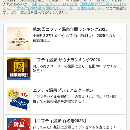
光風台駅の露天風呂が楽しめる温泉、日帰り温泉、スーパー銭湯の中でも特に
人気があるのは、
多田ハイグリーン ひらの湯
、
伏尾温泉 不死王閣（ふしおう
かく）
、
大江戸温泉物語 箕面観光ホテル（旧 箕面観光ホテル）
などの施設で
す。ぜひ一度は足を運んでみてください。
第20回ニフティ温泉年間ランキング2025
全国約2.2万件の中から頂点に選ばれた、2025年の人
気施設は…
ニフティ温泉 サウナランキング2026
おふろ好きユーザーの投票により、全国No.1サウナが
決定！
ニフティ温泉プレミアムクーポン
ノジマモバイル会員向け 通常よりもお得な「特別価
格」で人気の温泉を満喫できる！
【ニフティ温泉 百名湯2026】
行ってみたい施設に投票してプレゼントを当てよう！