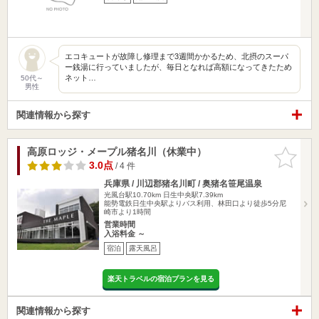
エコキュートが故障し修理まで3週間かかるため、北摂のスーパ
ー銭湯に行っていましたが、毎日となれば高額になってきたため
ネット…
50代～
男性
関連情報から探す
高原ロッジ・メープル猪名川（休業中）
お気に入
りに追加
3.0点
/ 4 件
兵庫県 / 川辺郡猪名川町 / 奥猪名笹尾温泉
光風台駅10.70km
日生中央駅7.39km
能勢電鉄日生中央駅よりバス利用、林田口より徒歩5分尼
崎市より1時間
営業時間
入浴料金 ～
宿泊
露天風呂
楽天トラベルの宿泊プランを見る
関連情報から探す