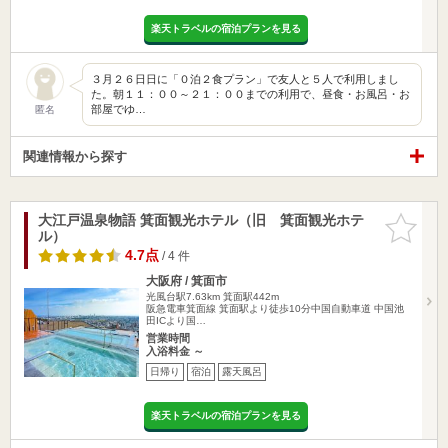
楽天トラベルの宿泊プランを見る
３月２６日日に「０泊２食プラン」で友人と５人で利用しまし
た。朝１１：００～２１：００までの利用で、昼食・お風呂・お
部屋でゆ…
匿名
関連情報から探す
大江戸温泉物語 箕面観光ホテル（旧 箕面観光ホテ
お気に入
ル）
りに追加
4.7点
/ 4 件
大阪府 / 箕面市
光風台駅7.63km
箕面駅442m
阪急電車箕面線 箕面駅より徒歩10分中国自動車道 中国池
田ICより国…
営業時間
入浴料金 ～
日帰り
宿泊
露天風呂
楽天トラベルの宿泊プランを見る