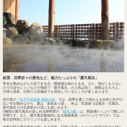
絶景、四季折々の景色など、魅力たっぷりの「露天風呂」
景色を眺めながら入浴できる点、開放感を味わえる点、また、熱がこもらない
のでのぼせにくいなどの理由で「露天風呂」の人気は高く、旅館はもちろん、
日帰り温泉、日帰り入浴施設でも併設しているところが多くあります。
埼玉県の「
杉戸天然温泉 雅楽の湯
」では、四季を通じて味わえる自然と杉戸の
広い空を眺めながら、夏は「源泉あつ湯」、冬は「生源泉つぼ風呂・石風呂」
露天風呂での生源泉かけ流しを楽しめます。
5種類の露天風呂が楽しめる静岡県の「
柚木の郷
」は、開放感たっぷりで癒しの
空間です。また、露天風呂敷地内にある熱風蒸屋（ロウリュウ サウナ）では、
毎日定時刻にロウリュウも楽しめます。