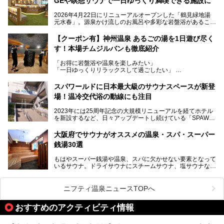
GEや瞑想サウナで一日ゆっくり満喫できる施設に
を融合した、これまでの“水春”のイメージをさらに進化させ
た大型ウェルネス施設です。
2026年4月22日にリニューアルオープンした「鶴見緑地湯
元水春」。源泉かけ流しのお風呂や多彩な岩盤浴があること
今回はオープン前の内覧会に参加し、館内のこだわりポイン
で人気の施設ですが、リニューアルを経てこれまで以上
トを徹底取材してきました。
に“一日中くつろげる場所”としてパワーアップしています。
サウナー注目の3種のサウナや160cmの深水風呂、没入感の
【クーポン有】神州温泉 あるごの湯を1日遊び尽く
高い岩盤浴エリア、日本最大の台数を誇る最新AIフィットネ
す！本場チムジルバンも徹底紹介
今回のリニューアルでは、新たに登場した瞑想サウナをはじ
スマシンなど、見どころ満載の館内を詳しくご紹介します。
め、岩盤浴エリアや休憩スペースの充実、レストランなど、
「お得に岩盤浴や温泉を楽しみたい」
見どころが盛りだくさん。日常の疲れを癒やしたい方はもち
「一日ゆっくりリラックスして過ごしたい」
ろん、休日にゆったり過ごしたい方にもぴったりの内容とな
そんな方におすすめなのが、クーポンを使ってお得に長時間
っています。
利用できる「神州温泉 あるごの湯」です。
スパワールドに日本最大級のサウナスペースが新登
本記事では、そんなリニューアル後の注目ポイントを詳しく
場！温冷交代浴の動線にも注目
あるごの湯は、大阪府豊中市にある日帰り温浴施設で、阪急
紹介します。これから「鶴見緑地湯元水春」に訪れる方や、
宝塚線「三国駅」から徒歩約10分とアクセスも良好です。
より満足度の高い過ごし方をしたい方はぜひお読みくださ
2023年には25周年記念の大規模リニューアルを経てホテル
チムジルバン（岩盤浴）を中心に、発汗・リラックス・漫画
い。
を新設するなど、日々アップデートし続けている「SPAWO
タイムまで満喫できる長時間滞在型の施設なので、一日中ゆ
RLD HOTEL＆RESORT」（以下スパワールド）。
ったりと過ごしたいときにおすすめ。大うちわやタオルによ
そんなスパワールドが2025年11月15日（土）に、新たな浴
る迫力ある熱波パフォーマンスも毎日行われており、“とと
大阪府でサウナがオススメの温泉・スパ・スーパー
室や日本最大級140人収容の大規模サウナを携えてリニュー
のう”体験をしっかり楽しめるのもポイントです。
銭湯30選
アルオープン！浴室である4F・6Fそれぞれにリニューアル
が施されており、その総工費はなんと13.5億円！
さらに館内でくつろぐだけでなく、隣接するビルにはカラオ
もはやスーパー銭湯や温泉、スパに欠かせない要素となって
大規模リニューアルの全容を確認すべく、リニューアルプレ
ケやボウリングといった遊び場もあり、友人同士やカップル
いるサウナ。ドライサウナにスチームサウナ、塩サウナな
オープンイベントに行ってきました！今回はそのリニューア
で“遊び+癒し”の一日を過ごすのにもぴったり。
ど、いくつか異なるタイプが楽しめたり、水風呂や外気浴ス
ル部分の概要をお届けします。
ペース、ロウリュウなど、心ゆくまで楽しむためのサービス
今回は、あるごの湯を訪問し、チムジルバンやお風呂、食事
が充実した施設も多くみられます。
ニフティ温泉ニュースTOPへ
処にいたるまで魅力をたっぷり堪能してきたので、その全容
を詳しく紹介します！
今回はそんなサウナにこだわった、大阪府内のオススメ温
おすすめのアクティビティ情報
泉・銭湯・スパを30件紹介したいと思います！