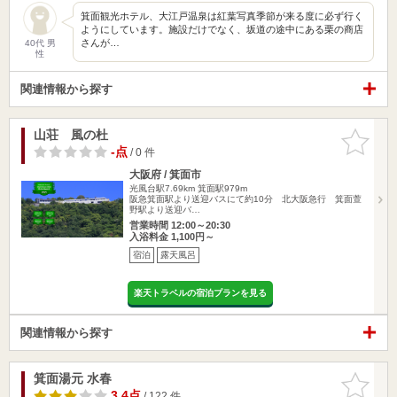
箕面観光ホテル、大江戸温泉は紅葉写真季節が来る度に必ず行く
ようにしています。施設だけでなく、坂道の途中にある栗の商店
さんが…
40代 男
性
関連情報から探す
山荘 風の杜
お気に入
りに追加
-点
/ 0 件
大阪府 / 箕面市
光風台駅7.69km
箕面駅979m
阪急箕面駅より送迎バスにて約10分 北大阪急行 箕面萱
野駅より送迎バ…
営業時間 12:00～20:30
入浴料金 1,100円～
宿泊
露天風呂
楽天トラベルの宿泊プランを見る
関連情報から探す
箕面湯元 水春
お気に入
りに追加
3.4点
/ 122 件