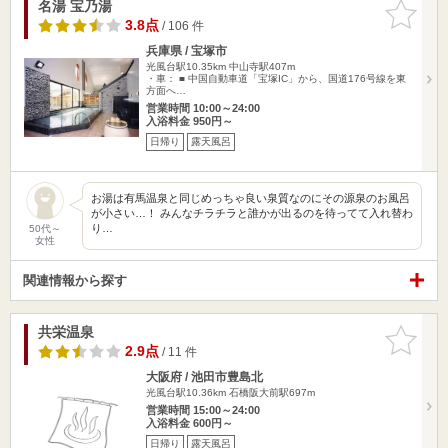
名湯 宝乃湯
お気に入
りに追加
3.8点
/ 106 件
兵庫県 / 宝塚市
光風台駅10.35km
中山寺駅407m
・車： ■ 中国自動車道「宝塚IC」から、国道176号線を東
方面へ…
営業時間 10:00～24:00
入浴料金 950円～
日帰り
露天風呂
お湯は有馬温泉と同じめっちゃ良い泉質なのにその源泉のお風呂
が小さい…！ みんなチラチラと誰かが出るのを待ってて入れ替わ
り…
50代～
女性
関連情報から探す
共栄温泉
お気に入
りに追加
2.9点
/ 11 件
大阪府 / 池田市豊島北
光風台駅10.36km
石橋阪大前駅697m
営業時間 15:00～24:00
入浴料金 600円～
日帰り
露天風呂