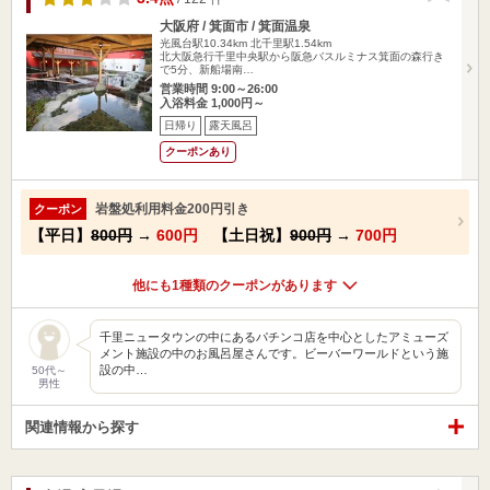
大阪府 / 箕面市 / 箕面温泉
光風台駅10.34km
北千里駅1.54km
北大阪急行千里中央駅から阪急バスルミナス箕面の森行き
で5分、新船場南…
営業時間 9:00～26:00
入浴料金 1,000円～
日帰り
露天風呂
クーポンあり
岩盤処利用料金200円引き
クーポン
【平日】
800円
→
600円
【土日祝】
900円
→
700円
他にも1種類のクーポンがあります
千里ニュータウンの中にあるパチンコ店を中心としたアミューズ
メント施設の中のお風呂屋さんです。ビーバーワールドという施
設の中…
50代～
男性
関連情報から探す