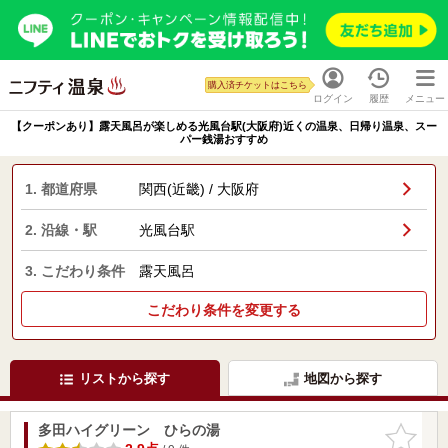
購入済チケットはこちら
ログイン
履歴
メニュー
【クーポンあり】露天風呂が楽しめる光風台駅(大阪府)近くの温泉、日帰り温泉、スー
パー銭湯おすすめ
1. 都道府県
関西(近畿) / 大阪府
2. 沿線・駅
光風台駅
3. こだわり条件
露天風呂
こだわり条件を変更する
リストから探す
地図から探す
多田ハイグリーン ひらの湯
お気に入
りに追加