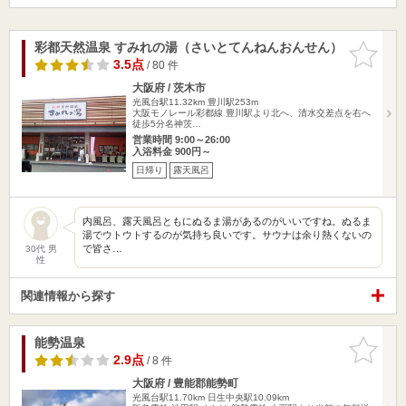
彩都天然温泉 すみれの湯（さいとてんねんおんせん）
お気に入
りに追加
3.5点
/ 80 件
大阪府 / 茨木市
光風台駅11.32km
豊川駅253m
大阪モノレール彩都線 豊川駅より北へ、清水交差点を右へ
徒歩5分名神茨…
営業時間 9:00～26:00
入浴料金 900円～
日帰り
露天風呂
内風呂、露天風呂ともにぬるま湯があるのがいいですね。ぬるま
湯でウトウトするのが気持ち良いです。サウナは余り熱くないの
で皆さ…
30代 男
性
関連情報から探す
能勢温泉
お気に入
りに追加
2.9点
/ 8 件
大阪府 / 豊能郡能勢町
光風台駅11.70km
日生中央駅10.09km