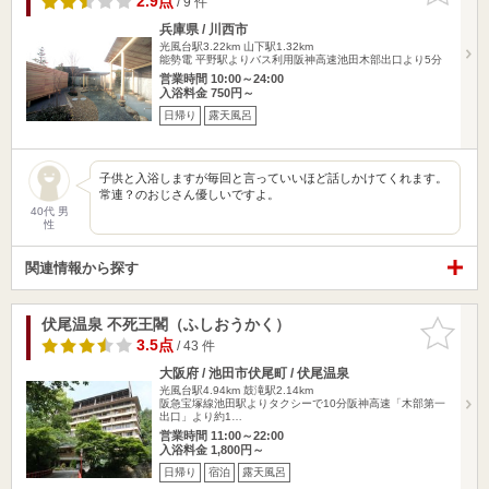
2.9点
/ 9 件
兵庫県 / 川西市
光風台駅3.22km
山下駅1.32km
能勢電 平野駅よりバス利用阪神高速池田木部出口より5分
営業時間 10:00～24:00
入浴料金 750円～
日帰り
露天風呂
子供と入浴しますが毎回と言っていいほど話しかけてくれます。
常連？のおじさん優しいですよ。
40代 男
性
関連情報から探す
伏尾温泉 不死王閣（ふしおうかく）
お気に入
りに追加
3.5点
/ 43 件
大阪府 / 池田市伏尾町 / 伏尾温泉
光風台駅4.94km
鼓滝駅2.14km
阪急宝塚線池田駅よりタクシーで10分阪神高速「木部第一
出口」より約1…
営業時間 11:00～22:00
入浴料金 1,800円～
日帰り
宿泊
露天風呂