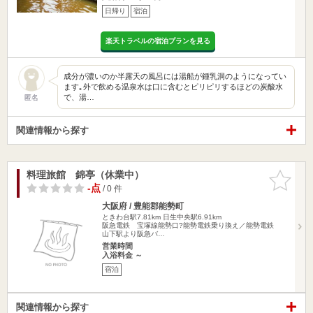
日帰り
宿泊
楽天トラベルの宿泊プランを見る
成分が濃いのか半露天の風呂には湯船が鍾乳洞のようになってい
ます｡外で飲める温泉水は口に含むとピリピリするほどの炭酸水
で、湯…
匿名
関連情報から探す
料理旅館 錦亭（休業中）
お気に入
りに追加
-点
/ 0 件
大阪府 / 豊能郡能勢町
ときわ台駅7.81km
日生中央駅6.91km
阪急電鉄 宝塚線能勢口?能勢電鉄乗り換え／能勢電鉄
山下駅より阪急バ…
営業時間
入浴料金 ～
宿泊
関連情報から探す