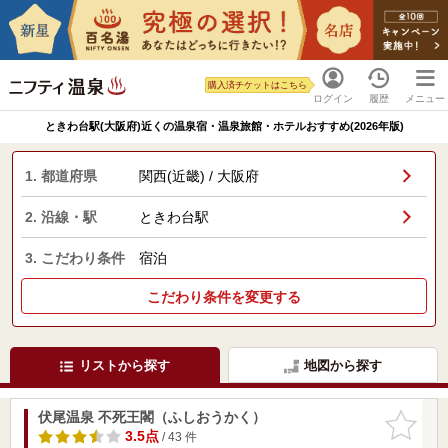
購入済チケットはこちら
ログイン
履歴
メニュー
ときわ台駅(大阪府)近くの温泉宿・温泉旅館・ホテルおすすめ(2026年版)
1. 都道府県
関西(近畿) / 大阪府
2. 沿線・駅
ときわ台駅
3. こだわり条件
宿泊
こだわり条件を変更する
リストから探す
地図から探す
伏尾温泉 不死王閣（ふしおうかく）
お気に入
りに追加
3.5点
/ 43 件