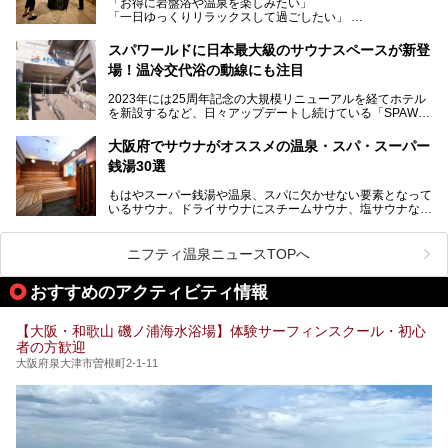
「お得に岩盤浴や温泉を楽しみたい」
見どころが盛りだくさん。日常の疲れを癒やしたい方はもち
「一日ゆっくりリラックスして過ごしたい」
ろん、休日にゆったり過ごしたい方にもぴったりの内容とな
そんな方におすすめなのが、クーポンを使ってお得に長時間
っています。
利用できる「神州温泉 あるごの湯」です。
スパワールドに日本最大級のサウナスペースが新登
本記事では、そんなリニューアル後の注目ポイントを詳しく
場！温冷交代浴の動線にも注目
あるごの湯は、大阪府豊中市にある日帰り温浴施設で、阪急
紹介します。これから「鶴見緑地湯元水春」に訪れる方や、
宝塚線「三国駅」から徒歩約10分とアクセスも良好です。
より満足度の高い過ごし方をしたい方はぜひお読みくださ
2023年には25周年記念の大規模リニューアルを経てホテル
チムジルバン（岩盤浴）を中心に、発汗・リラックス・漫画
い。
を新設するなど、日々アップデートし続けている「SPAWO
タイムまで満喫できる長時間滞在型の施設なので、一日中ゆ
RLD HOTEL＆RESORT」（以下スパワールド）。
ったりと過ごしたいときにおすすめ。大うちわやタオルによ
そんなスパワールドが2025年11月15日（土）に、新たな浴
る迫力ある熱波パフォーマンスも毎日行われており、“とと
大阪府でサウナがオススメの温泉・スパ・スーパー
室や日本最大級140人収容の大規模サウナを携えてリニュー
のう”体験をしっかり楽しめるのもポイントです。
銭湯30選
アルオープン！浴室である4F・6Fそれぞれにリニューアル
が施されており、その総工費はなんと13.5億円！
さらに館内でくつろぐだけでなく、隣接するビルにはカラオ
もはやスーパー銭湯や温泉、スパに欠かせない要素となって
大規模リニューアルの全容を確認すべく、リニューアルプレ
ケやボウリングといった遊び場もあり、友人同士やカップル
いるサウナ。ドライサウナにスチームサウナ、塩サウナな
オープンイベントに行ってきました！今回はそのリニューア
で“遊び+癒し”の一日を過ごすのにもぴったり。
ど、いくつか異なるタイプが楽しめたり、水風呂や外気浴ス
ル部分の概要をお届けします。
ペース、ロウリュウなど、心ゆくまで楽しむためのサービス
今回は、あるごの湯を訪問し、チムジルバンやお風呂、食事
が充実した施設も多くみられます。
ニフティ温泉ニュースTOPへ
処にいたるまで魅力をたっぷり堪能してきたので、その全容
を詳しく紹介します！
今回はそんなサウナにこだわった、大阪府内のオススメ温
おすすめのアクティビティ情報
泉・銭湯・スパを30件紹介したいと思います！
【大阪・和歌山 磯ノ浦海水浴場】体験サーフィンスクール・初心
者の方歓迎
大阪府泉大津市曽根町2-1-11