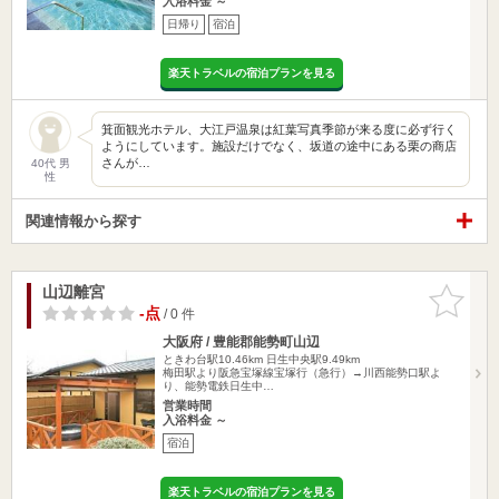
入浴料金 ～
日帰り
宿泊
楽天トラベルの宿泊プランを見る
箕面観光ホテル、大江戸温泉は紅葉写真季節が来る度に必ず行く
ようにしています。施設だけでなく、坂道の途中にある栗の商店
さんが…
40代 男
性
関連情報から探す
山辺離宮
お気に入
りに追加
-点
/ 0 件
大阪府 / 豊能郡能勢町山辺
ときわ台駅10.46km
日生中央駅9.49km
梅田駅より阪急宝塚線宝塚行（急行）→川西能勢口駅よ
り、能勢電鉄日生中…
営業時間
入浴料金 ～
宿泊
楽天トラベルの宿泊プランを見る