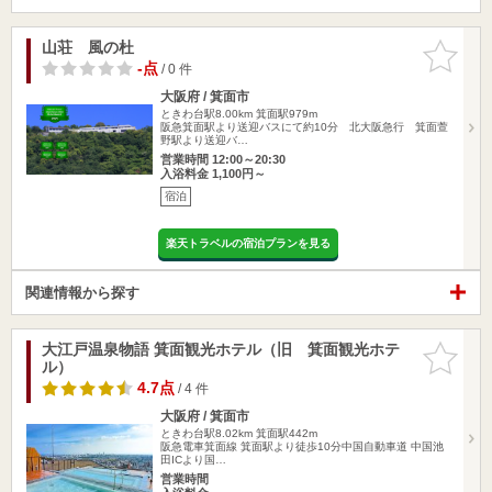
山荘 風の杜
お気に入
りに追加
-点
/ 0 件
大阪府 / 箕面市
ときわ台駅8.00km
箕面駅979m
阪急箕面駅より送迎バスにて約10分 北大阪急行 箕面萱
野駅より送迎バ…
営業時間 12:00～20:30
入浴料金 1,100円～
宿泊
楽天トラベルの宿泊プランを見る
関連情報から探す
大江戸温泉物語 箕面観光ホテル（旧 箕面観光ホテ
お気に入
ル）
りに追加
4.7点
/ 4 件
大阪府 / 箕面市
ときわ台駅8.02km
箕面駅442m
阪急電車箕面線 箕面駅より徒歩10分中国自動車道 中国池
田ICより国…
営業時間