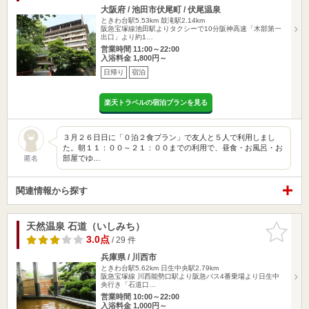
大阪府 / 池田市伏尾町 / 伏尾温泉
ときわ台駅5.53km
鼓滝駅2.14km
阪急宝塚線池田駅よりタクシーで10分阪神高速「木部第一
出口」より約1…
営業時間 11:00～22:00
入浴料金 1,800円～
日帰り
宿泊
楽天トラベルの宿泊プランを見る
３月２６日日に「０泊２食プラン」で友人と５人で利用しまし
た。朝１１：００～２１：００までの利用で、昼食・お風呂・お
部屋でゆ…
匿名
関連情報から探す
天然温泉 石道（いしみち）
お気に入
りに追加
3.0点
/ 29 件
兵庫県 / 川西市
ときわ台駅5.62km
日生中央駅2.79km
阪急宝塚線 川西能勢口駅より阪急バス4番乗場より日生中
央行き「石道口…
営業時間 10:00～22:00
入浴料金 1,000円～