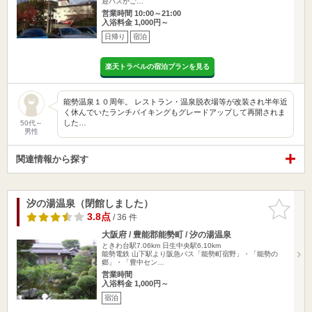
迎バスがご…
営業時間 10:00～21:00
入浴料金 1,000円～
日帰り
宿泊
楽天トラベルの宿泊プランを見る
能勢温泉１０周年。 レストラン・温泉脱衣場等が改装され半年近
く休んでいたランチバイキングもグレードアップして再開されま
した…
50代～
男性
関連情報から探す
汐の湯温泉（閉館しました）
お気に入
りに追加
3.8点
/ 36 件
大阪府 / 豊能郡能勢町 / 汐の湯温泉
ときわ台駅7.06km
日生中央駅6.10km
能勢電鉄 山下駅より阪急バス「能勢町宿野」・「能勢の
郷」・「豊中セン…
営業時間
入浴料金 1,000円～
宿泊