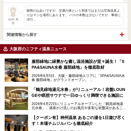
能勢の山あいですが、交通の便という意味ではまだ山空海温泉よ
りはマシな場所にあります。 バスの本数は少ないですが、事前に
汐の…
40代 男
性
関連情報から探す
大阪府のニフティ温泉ニュース
服部緑地に緑豊かな癒し温浴施設が堂々誕生！「S
PA&SAUNA水春 服部緑地」を徹底取材
2026年6月5日、大阪・服部緑地エリアに「SPA&SAUNA水
春 服部緑地」がグランドオープン。
当初の計画から約5年の時を経て誕生した本施設は、温泉・
「鶴見緑地湯元水春」がリニューアル！岩盤LOUN
サウナ・岩盤浴・フィットネス・ラウンジ・レストランなど
GEや瞑想サウナで一日ゆっくり満喫できる施設に
を融合した、これまでの“水春”のイメージをさらに進化させ
た大型ウェルネス施設です。
2026年4月22日にリニューアルオープンした「鶴見緑地湯
元水春」。源泉かけ流しのお風呂や多彩な岩盤浴があること
今回はオープン前の内覧会に参加し、館内のこだわりポイン
で人気の施設ですが、リニューアルを経てこれまで以上
トを徹底取材してきました。
に“一日中くつろげる場所”としてパワーアップしています。
サウナー注目の3種のサウナや160cmの深水風呂、没入感の
【クーポン有】神州温泉 あるごの湯を1日遊び尽く
高い岩盤浴エリア、日本最大の台数を誇る最新AIフィットネ
す！本場チムジルバンも徹底紹介
今回のリニューアルでは、新たに登場した瞑想サウナをはじ
スマシンなど、見どころ満載の館内を詳しくご紹介します。
め、岩盤浴エリアや休憩スペースの充実、レストランなど、