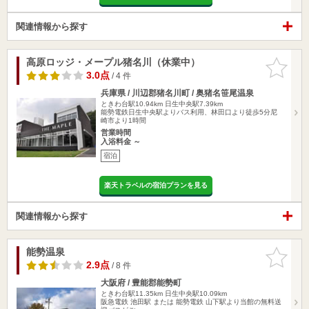
関連情報から探す
高原ロッジ・メープル猪名川（休業中）
お気に入
りに追加
3.0点
/ 4 件
兵庫県 / 川辺郡猪名川町 / 奥猪名笹尾温泉
ときわ台駅10.94km
日生中央駅7.39km
能勢電鉄日生中央駅よりバス利用、林田口より徒歩5分尼
崎市より1時間
営業時間
入浴料金 ～
宿泊
楽天トラベルの宿泊プランを見る
関連情報から探す
能勢温泉
お気に入
りに追加
2.9点
/ 8 件
大阪府 / 豊能郡能勢町
ときわ台駅11.35km
日生中央駅10.09km
阪急電鉄 池田駅 または 能勢電鉄 山下駅より当館の無料送