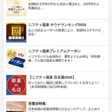
全国約2.2万件の中から頂点に選ばれた、2025年の人
気施設は…
ニフティ温泉 サウナランキング2026
おふろ好きユーザーの投票により、全国No.1サウナが
決定！
ニフティ温泉プレミアムクーポン
ノジマモバイル会員向け 通常よりもお得な「特別価
格」で人気の温泉を満喫できる！
【ニフティ温泉 百名湯2026】
行ってみたい施設に投票してプレゼントを当てよう！
（全10回開催 / 合計260名様）
岩盤浴特集
日本全国の岩盤浴情報だけをピックアップ。まとめて