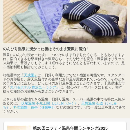
のんびり温泉に浸かった後はそのまま贅沢に宿泊！
温泉にのんびり浸かった後に、ついそのまま泊まりたくなることもありますよ
ね。宿泊できるお部屋付きの温泉なら、そんな時でも安心！温泉後はリラック
ス効果で、普段よりもぐっすり眠れるようになるとも言われていますので、是
非宿泊利用も検討してみましょう。
箱根湯本の
「天成園」
は、日帰り利用だけでなく宿泊も可能です。スタンダー
ドのお部屋と、露天風呂付きの豪華なお部屋が用意されているので、そのとき
の予算などに合わせ、ぴったりのお部屋を選ぶことができます。千葉県浦安市
の「
スパ＆ホテル 舞浜ユーラシア」
は、都心やテーマパークにも近く、和洋
様々な種類のお部屋から選ぶことができます。
ときわ台駅の宿泊できる温泉、日帰り温泉、スーパー銭湯の中でも特に人気が
あるのは、
伏尾温泉 不死王閣（ふしおうかく）
、
天然温泉 石道（いしみ
ち）
、
料理旅館 錦亭（休業中）
などの施設です。ぜひ一度は足を運んでみて
ください。
第20回ニフティ温泉年間ランキング2025