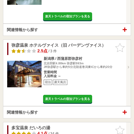
楽天トラベルの宿泊プランを見る
関連情報から探す
弥彦温泉 ホテルヴァイス（旧 バーデンヴァイス）
お気に入
りに追加
2.5点
/ 3 件
新潟県 / 西蒲原郡弥彦村
北吉田駅4.88km
弥彦駅693m
JR弥彦駅から車約5分北陸道巻潟東ICから車約20分
営業時間
入浴料金 ～
宿泊
露天風呂
楽天トラベルの宿泊プランを見る
関連情報から探す
多宝温泉 だいろの湯
お気に入
りに追加
4.1点
/ 34 件