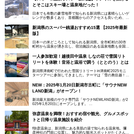
とそこはスキー場と温泉地だった！
日本でも有数の豪雪地帯で知られる新潟県には素晴らしいゲ
レンデが数多くあり、首都圏からのアクセスも良いため、関
東のスキーヤー＆スノーボーダー御用達となっています。ま
た全域にわたって月岡、赤倉、松之山、燕、妙高、岩室など
新潟県のスーパー銭湯おすすめ15選 【2025年最新
など、古くは文豪にも愛された歴史ある老舗温泉地が多いこ
版】
とで知られています。
今回はスキーヤーやスノーボーダーの“滑り疲れ”を癒やすた
日本一の米どころとして知られる新潟県。全市町村の30市
めに訪れたい、新潟県内にあるスキー場そばの温泉地をまと
町村から温泉が湧き出し、宿泊施設のある温泉地数も全国有
めました。
数で、魅力的な温泉がいっぱいの県でもあります。日帰りで
アフタースキーは温泉で決まりですね！
温泉が利用ができる宿泊施設も多く、スーパー銭湯も多彩な
一人参加歓迎！越後田中温泉 しなの荘で雪国リト
サービスを提供する施設がいろいろ。
リートを体験！音浴と温浴で調う（ととのう）とは
観光やレジャーに温泉を組み合わせれば、旅はさらに充実し
ますね。今回は、新潟県でおすすめのスーパー銭湯をご紹介
新潟県津南町で行われた雪国リトリートin津南町2025モニ
します。
ターツアーに参加してきました。テーマは「雪の奥信越！音
浴と温浴で調うリトリート」。
NEW：2025年1月20日新潟市古町に「サウナNEW
温泉ライターとして「温浴」は頻繁に体験していますが、
LAND新潟」がオープン！
「音浴」とは果たしてどんな体験なのでしょう？とても気に
なります。
新潟最大規模のサウナ専門店「サウナNEWLAND新潟」が2
025年1月20日にオープンします。
古町はかつて港町として栄えていた日本海有数の花街。この
街に再び笑顔と賑わいを取り戻し、新たなランドマークとし
なお、宿泊した温泉は日帰り入浴もできる秘湯「越後田中温
弥彦温泉を満喫！おすすめ宿や観光、グルメスポッ
て地域活性化を目指します。
泉 しなの荘」です。こちらについても詳しく紹介します。
トと日帰り温泉施設を紹介
サウナ室のテーマは「海賊船」‥⁉ ユニークなサウナ室を
含む３つのポイントをご紹介！
───
f弥彦温泉は、新潟県にある美肌の湯で知られる温泉地。彌
彦神社の門前に位置し、魅力的な観光スポットがたくさんあ
提供元：一般社団法人 雪国観光舎【PR】