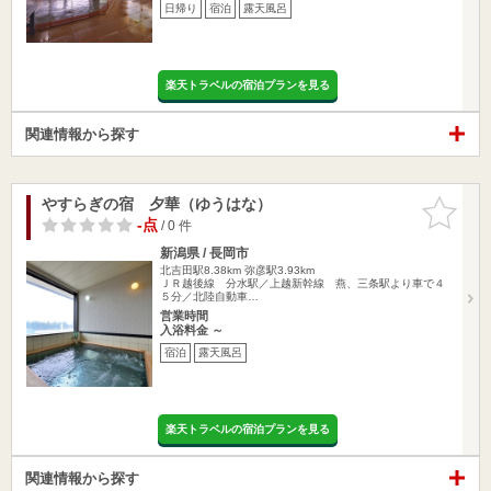
日帰り
宿泊
露天風呂
楽天トラベルの宿泊プランを見る
関連情報から探す
やすらぎの宿 夕華（ゆうはな）
お気に入
りに追加
-点
/ 0 件
新潟県 / 長岡市
北吉田駅8.38km
弥彦駅3.93km
ＪＲ越後線 分水駅／上越新幹線 燕、三条駅より車で４
５分／北陸自動車…
営業時間
入浴料金 ～
宿泊
露天風呂
楽天トラベルの宿泊プランを見る
関連情報から探す