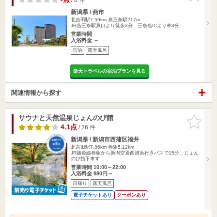
新潟県 / 燕市
北吉田駅7.59km
燕三条駅217m
JR燕三条駅燕口より徒歩3分 三条燕ICより車3分
営業時間
入浴料金 ～
宿泊
露天風呂
楽天トラベルの宿泊プランを見る
関連情報から探す
サウナと天然温泉じょんのび館
お気に入
りに追加
4.1点
/ 26 件
新潟県 / 新潟市西蒲区福井
北吉田駅7.86km
巻駅5.12km
JR越後線巻駅から新潟交通西浦浜行きバスで15分、じょん
のび館下車す…
営業時間 10:00～22:00
入浴料金 880円～
日帰り
露天風呂
電子チケットあり
クーポンあり