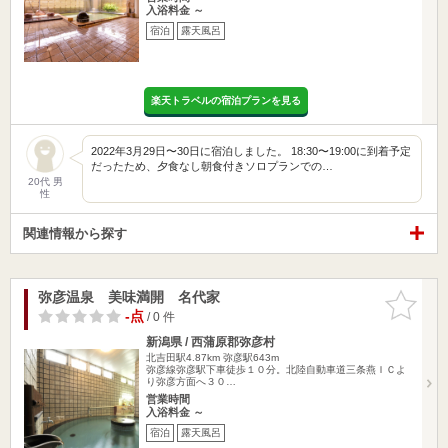
入浴料金 ～
宿泊
露天風呂
楽天トラベルの宿泊プランを見る
2022年3月29日〜30日に宿泊しました。 18:30〜19:00に到着予定
だったため、夕食なし朝食付きソロプランでの…
20代 男
性
関連情報から探す
弥彦温泉 美味満開 名代家
お気に入
りに追加
-点
/ 0 件
新潟県 / 西蒲原郡弥彦村
北吉田駅4.87km
弥彦駅643m
弥彦線弥彦駅下車徒歩１０分。北陸自動車道三条燕ＩＣよ
り弥彦方面へ３０…
営業時間
入浴料金 ～
宿泊
露天風呂