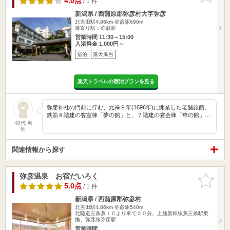
4.0点
/ 1 件
新潟県 / 西蒲原郡弥彦村大字弥彦
北吉田駅4.86km
弥彦駅690m
最寄り駅：弥彦駅
営業時間 11:30～15:00
入浴料金 1,000円～
宿泊
露天風呂
楽天トラベルの宿泊プランを見る
弥彦神社の門前に佇む、元禄９年(1696年)に開業した老舗旅館。
鉄筋８階建の客室棟「夢の館」と、７階建の宴会棟「華の館」…
40代 男
性
関連情報から探す
弥彦温泉 お宿だいろく
お気に入
りに追加
5.0点
/ 1 件
新潟県 / 西蒲原郡弥彦村
北吉田駅4.86km
弥彦駅540m
北陸道三条燕ＩＣより車で２０分。上越新幹線燕三条駅乗
換、弥彦線弥彦駅…
営業時間