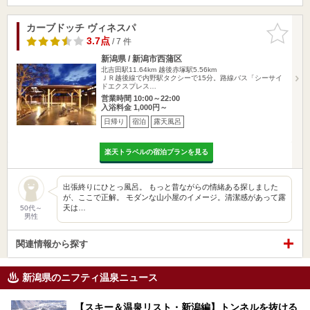
カーブドッチ ヴィネスパ
お気に入
りに追加
3.7点
/ 7 件
新潟県 / 新潟市西蒲区
北吉田駅11.64km
越後赤塚駅5.56km
ＪＲ越後線で内野駅タクシーで15分。路線バス「シーサイ
ドエクスプレス…
営業時間 10:00～22:00
入浴料金 1,000円～
日帰り
宿泊
露天風呂
楽天トラベルの宿泊プランを見る
出張終りにひとっ風呂。 もっと昔ながらの情緒ある探しました
が、ここで正解。 モダンな山小屋のイメージ。清潔感があって露
天は…
50代～
男性
関連情報から探す
新潟県のニフティ温泉ニュース
【スキー＆温泉リスト・新潟編】トンネルを抜ける