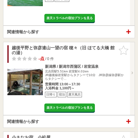
楽天トラベルの宿泊プランを見る
関連情報から探す
越後平野と弥彦連山一望の宿 穂々（旧 ほてる大橋 館
お気に入
の湯）
りに追加
-点
/ 0 件
新潟県 / 新潟市西蒲区 / 岩室温泉
北吉田駅5.51km
岩室駅4.01km
JR越後線岩室駅からタクシーで10分 JR弥彦線弥彦駅か
らタクシーで…
営業時間 13:00～17:30
入浴料金 1,100円～
日帰り
宿泊
露天風呂
楽天トラベルの宿泊プランを見る
関連情報から探す
小さなお宿 小松屋
お気に入