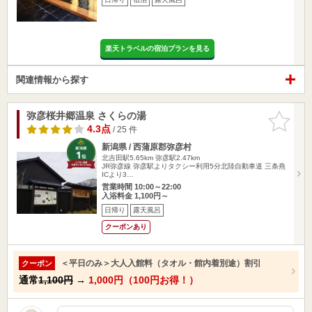
楽天トラベルの宿泊プランを見る
関連情報から探す
弥彦桜井郷温泉 さくらの湯
お気に入
りに追加
4.3点
/ 25 件
新潟県 / 西蒲原郡弥彦村
北吉田駅5.65km
弥彦駅2.47km
JR弥彦線 弥彦駅よりタクシー利用5分北陸自動車道 三条燕
ICより3…
営業時間 10:00～22:00
入浴料金 1,100円～
日帰り
露天風呂
クーポンあり
＜平日のみ＞大人入館料（タオル・館内着別途）割引
クーポン
通常
1,100円
→
1,000円（100円お得！）