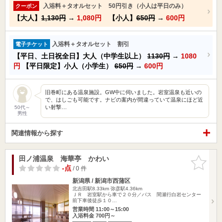
入浴料＋タオルセット 50円引き（小人は平日のみ）
クーポン
【大人】
1,130円
→
1,080円
【小人】
650円
→
600円
入浴料＋タオルセット 割引
電子チケット
【平日、土日祝全日】大人（中学生以上）
1130円
→
1080
円
【平日限定】小人（小学生）
650円
→
600円
旧巻町にある温泉施設。GW中に伺いました。岩室温泉も近いの
で、はしごも可能です。ナビの案内が間違っていて温泉にほど近
い射撃…
50代～
男性
関連情報から探す
田ノ浦温泉 海華亭 かわい
お気に入
りに追加
-点
/ 0 件
新潟県 / 新潟市西蒲区
北吉田駅8.33km
弥彦駅4.36km
ＪＲ 岩室駅から車で２０分／バス 間瀬行白岩センター
前下車後徒歩１０…
営業時間 11:00～15:00
入浴料金 700円～