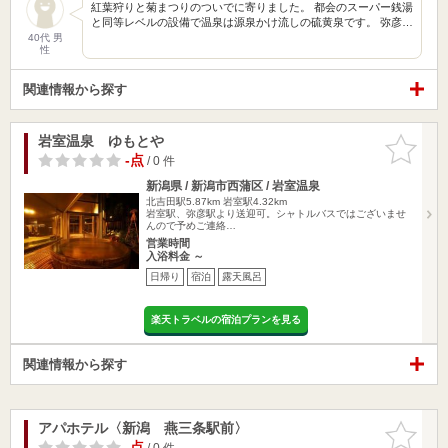
紅葉狩りと菊まつりのついでに寄りました。 都会のスーパー銭湯
と同等レベルの設備で温泉は源泉かけ流しの硫黄泉です。 弥彦…
40代 男
性
関連情報から探す
岩室温泉 ゆもとや
お気に入
りに追加
-点
/ 0 件
新潟県 / 新潟市西蒲区 / 岩室温泉
北吉田駅5.87km
岩室駅4.32km
岩室駅、弥彦駅より送迎可。シャトルバスではございませ
んので予めご連絡…
営業時間
入浴料金 ～
日帰り
宿泊
露天風呂
楽天トラベルの宿泊プランを見る
関連情報から探す
アパホテル〈新潟 燕三条駅前〉
お気に入
りに追加
-点
/ 0 件