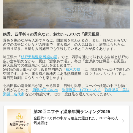
絶景、四季折々の景色など、魅力たっぷりの「露天風呂」
景色を眺めながら入浴できる点、開放感を味わえる点、また、熱がこもらない
のでのぼせにくいなどの理由で「露天風呂」の人気は高く、旅館はもちろん、
日帰り温泉、日帰り入浴施設でも併設しているところが多くあります。
埼玉県の「
杉戸天然温泉 雅楽の湯
」では、四季を通じて味わえる自然と杉戸の
広い空を眺めながら、夏は「源泉あつ湯」、冬は「生源泉つぼ風呂・石風呂」
露天風呂での生源泉かけ流しを楽しめます。
5種類の露天風呂が楽しめる静岡県の「
柚木の郷
」は、開放感たっぷりで癒しの
空間です。また、露天風呂敷地内にある熱風蒸屋（ロウリュウ サウナ）では、
毎日定時刻にロウリュウも楽しめます。
北吉田駅の露天風呂が楽しめる温泉、日帰り温泉、スーパー銭湯の中でも特に
人気があるのは、
四季の宿 みのや
、
弥彦温泉 お宿だいろく
、
弥彦温泉 美味
満開 名代家
などの施設です。ぜひ一度は足を運んでみてください。
第20回ニフティ温泉年間ランキング2025
全国約2.2万件の中から頂点に選ばれた、2025年の人
気施設は…