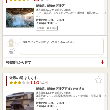
新潟県 / 新潟市西蒲区
北吉田駅4.91km
弥彦駅3.26km
・JR「岩室駅」よりタクシー10分 ・北陸道「巻潟東I.C.」
より…
営業時間 10:00～21:00
入浴料金 900円～
日帰り
露天風呂
お風呂はその天候によって変わるからいい
～10代
男性
関連情報から探す
遊雁の湯 よりなれ
お気に入
りに追加
3.1点
/ 11 件
新潟県 / 新潟市西蒲区石瀬 / 岩室温泉
北吉田駅5.12km
弥彦駅3.55km
弥彦駅からバスで北陸道巻潟東ICよりR460経由、岩室方面
へ25分
営業時間 10:00～21:00
入浴料金 650円～