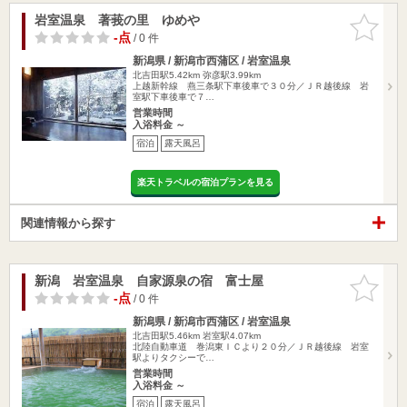
岩室温泉 著莪の里 ゆめや
お気に入
りに追加
-点
/ 0 件
新潟県 / 新潟市西蒲区 / 岩室温泉
北吉田駅5.42km
弥彦駅3.99km
上越新幹線 燕三条駅下車後車で３０分／ＪＲ越後線 岩
室駅下車後車で７…
営業時間
入浴料金 ～
宿泊
露天風呂
楽天トラベルの宿泊プランを見る
関連情報から探す
新潟 岩室温泉 自家源泉の宿 富士屋
お気に入
りに追加
-点
/ 0 件
新潟県 / 新潟市西蒲区 / 岩室温泉
北吉田駅5.46km
岩室駅4.07km
北陸自動車道 巻潟東ＩＣより２０分／ＪＲ越後線 岩室
駅よりタクシーで…
営業時間
入浴料金 ～
宿泊
露天風呂