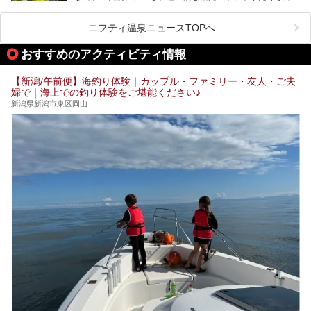
ります。
この記事は一般社団法人 雪国観光舎のPRレポート記事で
この記事では、弥彦温泉の宿泊に最適なおすすめ宿や、日帰
ニフティ温泉ニュースTOPへ
す。
り施設、グルメスポット、弥彦の自然を堪能できる観光スポ
ットをご紹介します。初めての弥彦温泉旅行を計画している
おすすめのアクティビティ情報
方に向けて、弥彦温泉の魅力を存分にお伝えしますので、ぜ
ひ参考にしてみてくださいね！
【新潟/午前便】海釣り体験｜カップル・ファミリー・友人・ご夫
婦で｜海上での釣り体験をご堪能ください♪
新潟県新潟市東区岡山