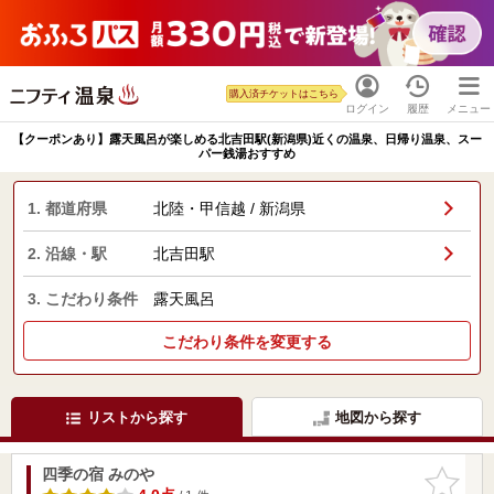
購入済チケットはこちら
ログイン
履歴
メニュー
【クーポンあり】露天風呂が楽しめる北吉田駅(新潟県)近くの温泉、日帰り温泉、スー
パー銭湯おすすめ
1. 都道府県
北陸・甲信越 / 新潟県
2. 沿線・駅
北吉田駅
3. こだわり条件
露天風呂
こだわり条件を変更する
リストから探す
地図から探す
四季の宿 みのや
お気に入
りに追加