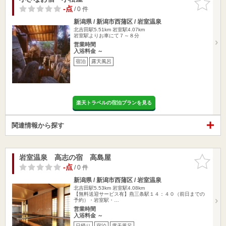
りに追加
-点
/ 0 件
新潟県 / 新潟市西蒲区 / 岩室温泉
北吉田駅5.51km
岩室駅4.07km
岩室駅よりお車にて７～８分
営業時間
入浴料金 ～
宿泊
露天風呂
楽天トラベルの宿泊プランを見る
関連情報から探す
岩室温泉 高志の宿 高島屋
お気に入
りに追加
-点
/ 0 件
新潟県 / 新潟市西蒲区 / 岩室温泉
北吉田駅5.53km
岩室駅4.08km
【無料送迎サービス有】燕三条駅１４：４０（前日までの
予約）・岩室駅・…
営業時間
入浴料金 ～
日帰り
宿泊
露天風呂