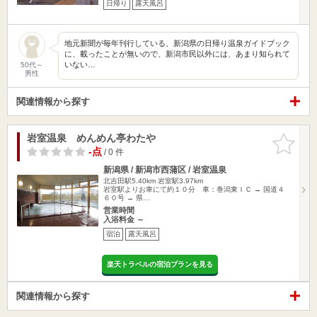
日帰り
露天風呂
地元新聞が毎年刊行している、新潟県の日帰り温泉ガイドブック
に、載ったことが無いので、新潟市民以外には、あまり知られて
いない…
50代～
男性
関連情報から探す
岩室温泉 めんめん亭わたや
お気に入
りに追加
-点
/ 0 件
新潟県 / 新潟市西蒲区 / 岩室温泉
北吉田駅5.40km
岩室駅3.97km
岩室駅よりお車にて約１０分 車：巻潟東ＩＣ → 国道４
６０号 → 県…
営業時間
入浴料金 ～
宿泊
露天風呂
楽天トラベルの宿泊プランを見る
関連情報から探す