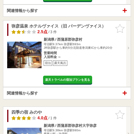
関連情報から探す
弥彦温泉 ホテルヴァイス（旧 バーデンヴァイス）
お気に入
りに追加
2.5点
/ 3 件
新潟県 / 西蒲原郡弥彦村
寺泊駅9.37km
弥彦駅693m
JR弥彦駅から車約5分北陸道巻潟東ICから車約20分
営業時間
入浴料金 ～
宿泊
露天風呂
楽天トラベルの宿泊プランを見る
関連情報から探す
四季の宿 みのや
お気に入
りに追加
4.0点
/ 1 件
新潟県 / 西蒲原郡弥彦村大字弥彦
寺泊駅9.38km
弥彦駅690m
最寄り駅：弥彦駅