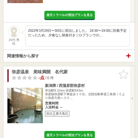
楽天トラベルの宿泊プランを見る
2022年3月29日〜30日に宿泊しました。 18:30〜19:00に到着予定
だったため、夕食なし朝食付きソロプランでの…
20代 男
性
関連情報から探す
弥彦温泉 美味満開 名代家
お気に入
りに追加
-点
/ 0 件
新潟県 / 西蒲原郡弥彦村
寺泊駅9.31km
弥彦駅643m
弥彦線弥彦駅下車徒歩１０分。北陸自動車道三条燕ＩＣよ
り弥彦方面へ３０…
営業時間
入浴料金 ～
宿泊
露天風呂
楽天トラベルの宿泊プランを見る