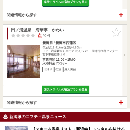
楽天トラベルの宿泊プランを見る
関連情報から探す
田ノ浦温泉 海華亭 かわい
お気に入
りに追加
-点
/ 0 件
新潟県 / 新潟市西蒲区
寺泊駅11.41km
弥彦駅4.36km
ＪＲ 岩室駅から車で２０分／バス 間瀬行白岩センター
前下車後徒歩１０…
営業時間 11:00～15:00
入浴料金 700円～
日帰り
宿泊
露天風呂
楽天トラベルの宿泊プランを見る
関連情報から探す
新潟県のニフティ温泉ニュース
【スキー＆温泉リスト・新潟編】トンネルを抜ける