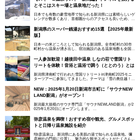
とそこはスキー場と温泉地だった！
日本でも有数の豪雪地帯で知られる新潟県には素晴らしいゲ
レンデが数多くあり、首都圏からのアクセスも良いため、関
東のスキーヤー＆スノーボーダー御用達となっています。ま
た全域にわたって月岡、赤倉、松之山、燕、妙高、岩室など
新潟県のスーパー銭湯おすすめ15選 【2025年最新
など、古くは文豪にも愛された歴史ある老舗温泉地が多いこ
版】
とで知られています。
今回はスキーヤーやスノーボーダーの“滑り疲れ”を癒やすた
日本一の米どころとして知られる新潟県。全市町村の30市
めに訪れたい、新潟県内にあるスキー場そばの温泉地をまと
町村から温泉が湧き出し、宿泊施設のある温泉地数も全国有
めました。
数で、魅力的な温泉がいっぱいの県でもあります。日帰りで
アフタースキーは温泉で決まりですね！
温泉が利用ができる宿泊施設も多く、スーパー銭湯も多彩な
一人参加歓迎！越後田中温泉 しなの荘で雪国リト
サービスを提供する施設がいろいろ。
リートを体験！音浴と温浴で調う（ととのう）とは
観光やレジャーに温泉を組み合わせれば、旅はさらに充実し
ますね。今回は、新潟県でおすすめのスーパー銭湯をご紹介
新潟県津南町で行われた雪国リトリートin津南町2025モニ
します。
ターツアーに参加してきました。テーマは「雪の奥信越！音
浴と温浴で調うリトリート」。
NEW：2025年1月20日新潟市古町に「サウナNEW
温泉ライターとして「温浴」は頻繁に体験していますが、
LAND新潟」がオープン！
「音浴」とは果たしてどんな体験なのでしょう？とても気に
なります。
新潟最大規模のサウナ専門店「サウナNEWLAND新潟」が2
025年1月20日にオープンします。
古町はかつて港町として栄えていた日本海有数の花街。この
街に再び笑顔と賑わいを取り戻し、新たなランドマークとし
なお、宿泊した温泉は日帰り入浴もできる秘湯「越後田中温
弥彦温泉を満喫！おすすめ宿や観光、グルメスポッ
て地域活性化を目指します。
泉 しなの荘」です。こちらについても詳しく紹介します。
トと日帰り温泉施設を紹介
サウナ室のテーマは「海賊船」‥⁉ ユニークなサウナ室を
含む３つのポイントをご紹介！
───
f弥彦温泉は、新潟県にある美肌の湯で知られる温泉地。彌
彦神社の門前に位置し、魅力的な観光スポットがたくさんあ
提供元：一般社団法人 雪国観光舎【PR】