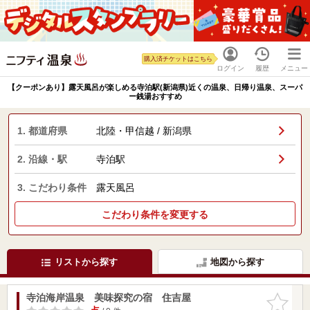
購入済チケットはこちら
ログイン
履歴
メニュー
【クーポンあり】露天風呂が楽しめる寺泊駅(新潟県)近くの温泉、日帰り温泉、スーパ
ー銭湯おすすめ
1. 都道府県
北陸・甲信越 / 新潟県
2. 沿線・駅
寺泊駅
3. こだわり条件
露天風呂
こだわり条件を変更する
リストから探す
地図から探す
寺泊海岸温泉 美味探究の宿 住吉屋
お気に入
りに追加