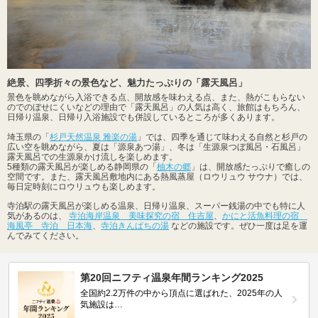
絶景、四季折々の景色など、魅力たっぷりの「露天風呂」
景色を眺めながら入浴できる点、開放感を味わえる点、また、熱がこもらない
のでのぼせにくいなどの理由で「露天風呂」の人気は高く、旅館はもちろん、
日帰り温泉、日帰り入浴施設でも併設しているところが多くあります。
埼玉県の「
杉戸天然温泉 雅楽の湯
」では、四季を通じて味わえる自然と杉戸の
広い空を眺めながら、夏は「源泉あつ湯」、冬は「生源泉つぼ風呂・石風呂」
露天風呂での生源泉かけ流しを楽しめます。
5種類の露天風呂が楽しめる静岡県の「
柚木の郷
」は、開放感たっぷりで癒しの
空間です。また、露天風呂敷地内にある熱風蒸屋（ロウリュウ サウナ）では、
毎日定時刻にロウリュウも楽しめます。
寺泊駅の露天風呂が楽しめる温泉、日帰り温泉、スーパー銭湯の中でも特に人
気があるのは、
寺泊海岸温泉 美味探究の宿 住吉屋
、
かにと活魚料理の宿
海風亭 寺泊 日本海
、
寺泊きんぱちの湯
などの施設です。ぜひ一度は足を運
んでみてください。
第20回ニフティ温泉年間ランキング2025
全国約2.2万件の中から頂点に選ばれた、2025年の人
気施設は…