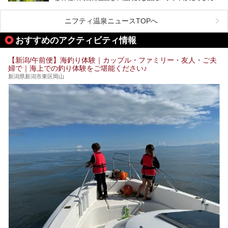
ります。
この記事は一般社団法人 雪国観光舎のPRレポート記事で
この記事では、弥彦温泉の宿泊に最適なおすすめ宿や、日帰
ニフティ温泉ニュースTOPへ
す。
り施設、グルメスポット、弥彦の自然を堪能できる観光スポ
ットをご紹介します。初めての弥彦温泉旅行を計画している
おすすめのアクティビティ情報
方に向けて、弥彦温泉の魅力を存分にお伝えしますので、ぜ
ひ参考にしてみてくださいね！
【新潟/午前便】海釣り体験｜カップル・ファミリー・友人・ご夫
婦で｜海上での釣り体験をご堪能ください♪
新潟県新潟市東区岡山