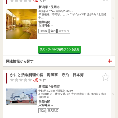
-点
/ 0 件
新潟県 / 長岡市
寺泊駅4.87km
桐原駅5.08km
JR越後線「寺泊駅」よりバス(10分)下車 徒歩2分 / 北陸道
中…
営業時間
入浴料金 ～
日帰り
宿泊
露天風呂
楽天トラベルの宿泊プランを見る
関連情報から探す
かにと活魚料理の宿 海風亭 寺泊 日本海
お気に入
りに追加
-点
/ 0 件
新潟県 / 長岡市
寺泊駅4.94km
桐原駅4.83km
JR長岡駅より越後交通バス 寺泊車庫前下車 目の前 / 北陸
自動車道…
営業時間
入浴料金 ～
宿泊
露天風呂