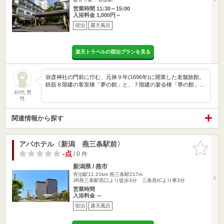
営業時間 11:30～15:00
入浴料金 1,000円～
宿泊
露天風呂
楽天トラベルの宿泊プランを見る
弥彦神社の門前に佇む、元禄９年(1696年)に開業した老舗旅館。
鉄筋８階建の客室棟「夢の館」と、７階建の宴会棟「華の館」…
40代 男
性
関連情報から探す
アパホテル〈新潟 燕三条駅前〉
お気に入
りに追加
-点
/ 0 件
新潟県 / 燕市
寺泊駅11.21km
燕三条駅217m
JR燕三条駅燕口より徒歩3分 三条燕ICより車3分
営業時間
入浴料金 ～
宿泊
露天風呂