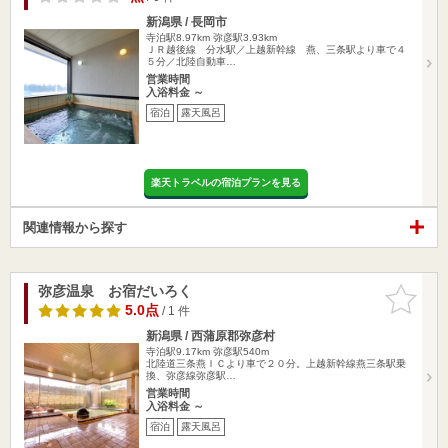
新潟県 / 長岡市
寺泊駅8.97km
弥彦駅3.93km
ＪＲ越後線 分水駅／上越新幹線 燕、三条駅より車で４
５分／北陸自動車…
営業時間
入浴料金 ～
宿泊
露天風呂
楽天トラベルの宿泊プランを見る
関連情報から探す
弥彦温泉 お宿だいろく
お気に入
りに追加
5.0点
/ 1 件
新潟県 / 西蒲原郡弥彦村
寺泊駅9.17km
弥彦駅540m
北陸道三条燕ＩＣより車で２０分。上越新幹線燕三条駅乗
換、弥彦線弥彦駅…
営業時間
入浴料金 ～
宿泊
露天風呂