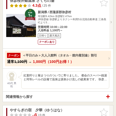
弥彦桜井郷温泉 さくらの湯
お気に入
りに追加
4.3点
/ 25 件
新潟県 / 西蒲原郡弥彦村
寺泊駅6.42km
弥彦駅2.47km
JR弥彦線 弥彦駅よりタクシー利用5分北陸自動車道 三条燕
ICより3…
営業時間 10:00～22:00
入浴料金 1,100円～
日帰り
露天風呂
クーポンあり
＜平日のみ＞大人入館料（タオル・館内着別途）割引
クーポン
通常
1,100円
→
1,000円（100円お得！）
紅葉狩りと菊まつりのついでに寄りました。 都会のスーパー銭湯
と同等レベルの設備で温泉は源泉かけ流しの硫黄泉です。 弥彦…
40代 男
性
関連情報から探す
やすらぎの宿 夕華（ゆうはな）
お気に入
りに追加
-点
/ 0 件