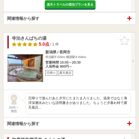
楽天トラベルの宿泊プランを見る
関連情報から探す
寺泊きんぱちの湯
お気に入
りに追加
5.0点
/ 1 件
新潟県 / 長岡市
寺泊駅5.03km
桐原駅4.64km
営業時間 10:00～20:30
入浴料金 800円～
日帰り
露天風呂
日帰りで遊んだあと夕方にたまたま入りました。温泉ではなく海
洋深層水みたいな説明書きがありました。ちょうど夕暮れ時で露
天風呂…
50代～
男性
関連情報から探す