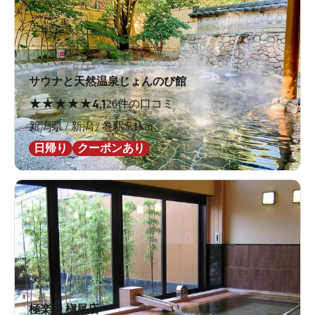
サウナと天然温泉じょんのび館
★
★
★
★
★
4.1
26件の口コミ
新潟県 / 新潟 / 巻駅5.1km
日帰り
クーポンあり
極楽湯 槇尾店