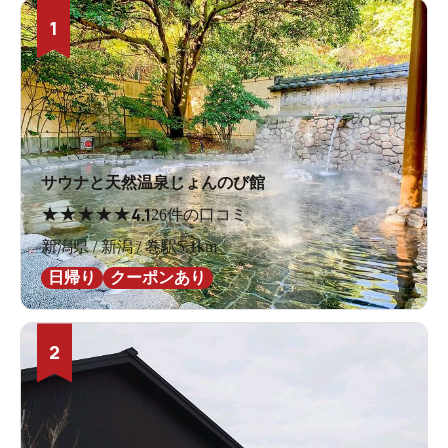
1
サウナと天然温泉じょんのび館
★
★
★
★
★
4.1
26件の口コミ
新潟県 / 新潟 / 巻駅5.1km
日帰り
クーポンあり
2