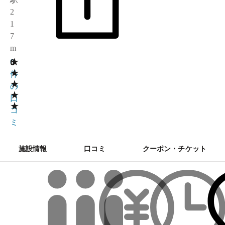
2
1
7
m
★
0
0
★
件
★
の
★
口
★
コ
ミ
施設情報
口コミ
クーポン・チケット