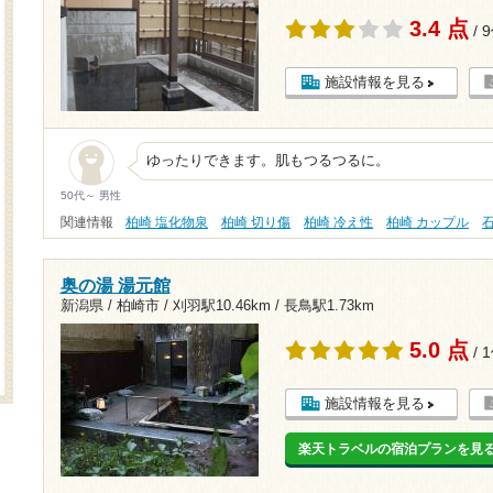
3.4 点
/ 
施設情報を見る
ゆったりできます。肌もつるつるに。
50代～ 男性
関連情報
柏崎 塩化物泉
柏崎 切り傷
柏崎 冷え性
柏崎 カップル
奥の湯 湯元館
新潟県 / 柏崎市 /
刈羽駅10.46km
/
長鳥駅1.73km
5.0 点
/ 
施設情報を見る
楽天トラベルの宿泊プランを見