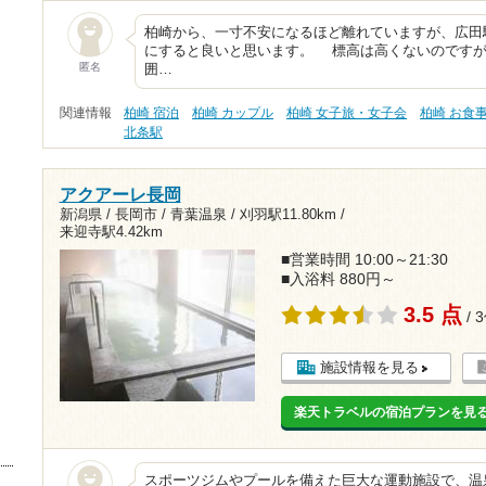
柏崎から、一寸不安になるほど離れていますが、広田
にすると良いと思います。 標高は高くないのですが
匿名
囲…
関連情報
柏崎 宿泊
柏崎 カップル
柏崎 女子旅・女子会
柏崎 お食
北条駅
アクアーレ長岡
新潟県 / 長岡市 / 青葉温泉 /
刈羽駅11.80km
/
来迎寺駅4.42km
■営業時間 10:00～21:30
■入浴料 880円～
3.5 点
/ 
施設情報を見る
楽天トラベルの宿泊プランを見
スポーツジムやプールを備えた巨大な運動施設で、温