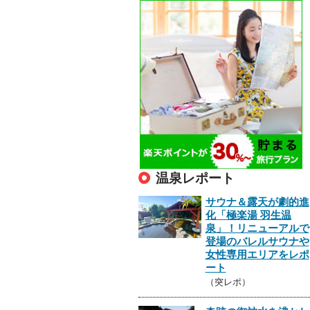
温泉レポート
サウナ＆露天が劇的進
化「極楽湯 羽生温
泉」！リニューアルで
登場のバレルサウナや
女性専用エリアをレポ
ート
（突レポ）