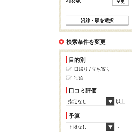
刈羽駅
変更
沿線・駅を選択
検索条件を変更
目的別
日帰り / 立ち寄り
宿泊
口コミ評価
指定なし
以上
予算
下限なし
～