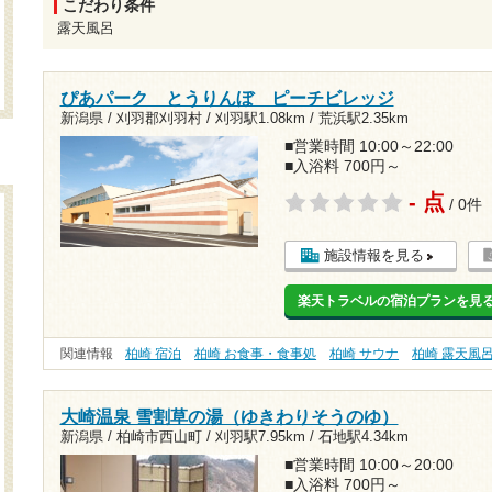
こだわり条件
露天風呂
ぴあパーク とうりんぼ ピーチビレッジ
新潟県 / 刈羽郡刈羽村 /
刈羽駅1.08km
/
荒浜駅2.35km
■営業時間 10:00～22:00
■入浴料 700円～
- 点
/ 0件
施設情報を見る
楽天トラベルの宿泊プランを見
関連情報
柏崎 宿泊
柏崎 お食事・食事処
柏崎 サウナ
柏崎 露天風
大崎温泉 雪割草の湯（ゆきわりそうのゆ）
新潟県 / 柏崎市西山町 /
刈羽駅7.95km
/
石地駅4.34km
■営業時間 10:00～20:00
■入浴料 700円～