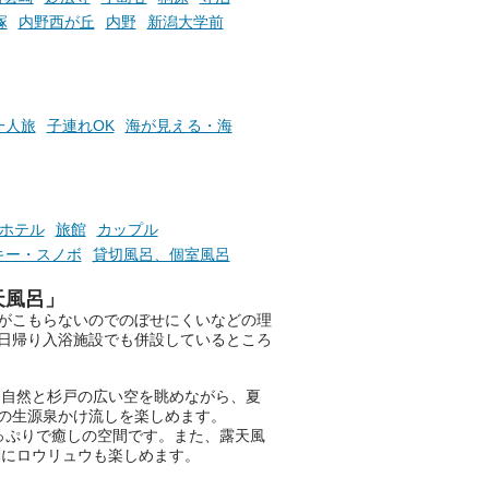
塚
内野西が丘
内野
新潟大学前
一人旅
子連れOK
海が見える・海
ホテル
旅館
カップル
キー・スノボ
貸切風呂、個室風呂
天風呂」
がこもらないのでのぼせにくいなどの理
日帰り入浴施設でも併設しているところ
る自然と杉戸の広い空を眺めながら、夏
の生源泉かけ流しを楽しめます。
っぷりで癒しの空間です。また、露天風
刻にロウリュウも楽しめます。