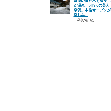
奇跡の御神水を沸かし
た温泉。pH9.6の美人
泉質。本格オープンが
楽しみ。
（温泉探訪記）