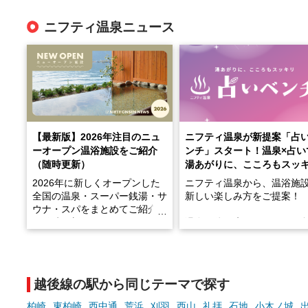
ニフティ温泉ニュース
【最新版】2026年注目のニュ
ニフティ温泉が新提案「占
ーオープン温浴施設をご紹介
ンチ」スタート！温泉×占い
（随時更新）
湯あがりに、こころもスッ
2026年に新しくオープンした
ニフティ温泉から、温浴施
全国の温泉・スーパー銭湯・サ
新しい楽しみ方をご提案！
ウナ・スパをまとめてご紹介！
※随時更新しています
温泉で体を癒したあとに、
でこころもスッキリ──そん
天然温泉や露天風呂、注目のサ
新体験が楽しめる「占いベ
ウナなど、こだわりの魅力がつ
チ」を展開中♨
まったスポットが続々登場して
越後線の駅から同じテーマで探す
います。
手相やタロットなど気軽に
現地取材記事もあわせて紹介し
める占いで、“ととのう”お
柏崎
東柏崎
西中通
荒浜
刈羽
西山
礼拝
石地
小木ノ城