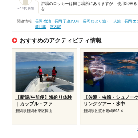
浴場のロッカーは同じ場所にありますが、使用出来る
～10代 男性
を…
関連情報
長岡 宿泊
長岡 子連れOK
長岡 ひとり旅・一人旅
長岡 
前川駅
宮内駅
おすすめのアクティビティ情報
【新潟/午前便】海釣り体験
【佐渡・虫崎・シュノー
｜カップル・ファ...
リングツアー・水中...
新潟県新潟市東区岡山
新潟県佐渡市鷲崎893-4