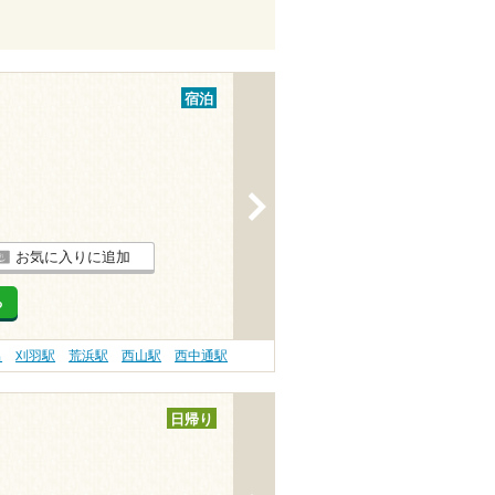
宿泊
>
お気に入りに追加
る
呂
刈羽駅
荒浜駅
西山駅
西中通駅
日帰り