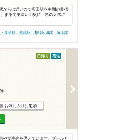
駅からは近いので広田駅を中間の目標
、まるで奥深い山奥に、杉の大木に
事・食事処
長鳥駅
越後広田駅
塚山駅
日帰り
宿泊
>
3件
お気に入りに追加
る
泉や食事処を備えています。プールと