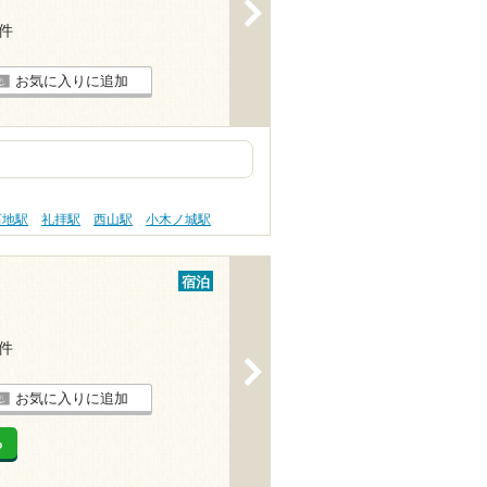
>
9件
お気に入りに追加
石地駅
礼拝駅
西山駅
小木ノ城駅
宿泊
1件
>
お気に入りに追加
る