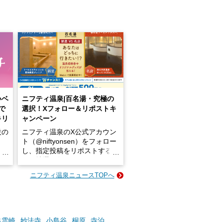
いベ
ニフティ温泉|百名湯・究極の
で
選択！Xフォロー＆リポストキ
キリ
ャンペーン
設の
ニフティ温泉のX公式アカウン
ト（@niftyonsen）をフォロー
し、指定投稿をリポストする
占い
と、抽選で各回26（ふろ）名
な
様（合計260名様）に選べるe-
ニフティ温泉ニュースTOPへ
ン
GIFT500円分をプレゼントい
たします。
楽し
ふろ
出雲崎
妙法寺
小島谷
桐原
寺泊