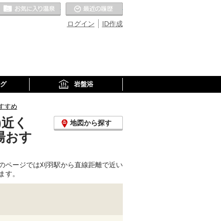
お気に入りの温泉
最近の履歴
ログイン
ID作成
グ
岩盤浴
すすめ
)近く
地図から探す
湯おす
のページでは刈羽駅から直線距離で近い
ます。