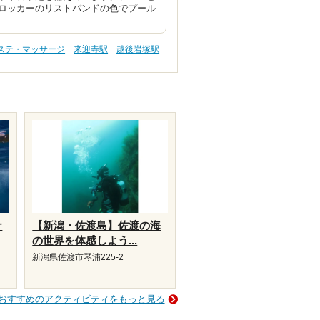
ロッカーのリストバンドの色でプール
エステ・マッサージ
来迎寺駅
越後岩塚駅
ケ
【新潟・佐渡島】佐渡の海
の世界を体感しよう...
新潟県佐渡市琴浦225-2
おすすめのアクティビティをもっと見る