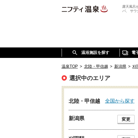
露天風呂
パ、 サ
温浴施設を探す
電
温泉TOP
>
北陸・甲信越
>
新潟県
>
刈
選択中のエリア
全国から探す
北陸・甲信越
新潟県
変更