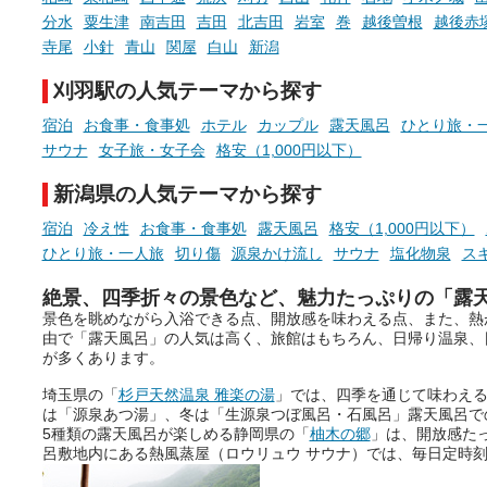
ていますので、気になる施設は
時間を、もっと特別に。
分水
粟生津
南吉田
吉田
北吉田
岩室
巻
越後曽根
越後赤
ぜひチェックして次のおでかけ
寺尾
小針
青山
関屋
白山
新潟
先の参考にしてみてください
ね。
刈羽駅の人気テーマから探す
宿泊
お食事・食事処
ホテル
カップル
露天風呂
ひとり旅・
サウナ
女子旅・女子会
格安（1,000円以下）
新潟県の人気テーマから探す
宿泊
冷え性
お食事・食事処
露天風呂
格安（1,000円以下）
ひとり旅・一人旅
切り傷
源泉かけ流し
サウナ
塩化物泉
ス
絶景、四季折々の景色など、魅力たっぷりの「露
景色を眺めながら入浴できる点、開放感を味わえる点、また、熱
由で「露天風呂」の人気は高く、旅館はもちろん、日帰り温泉、
が多くあります。
埼玉県の「
杉戸天然温泉 雅楽の湯
」では、四季を通じて味わえ
は「源泉あつ湯」、冬は「生源泉つぼ風呂・石風呂」露天風呂で
5種類の露天風呂が楽しめる静岡県の「
柚木の郷
」は、開放感た
呂敷地内にある熱風蒸屋（ロウリュウ サウナ）では、毎日定時