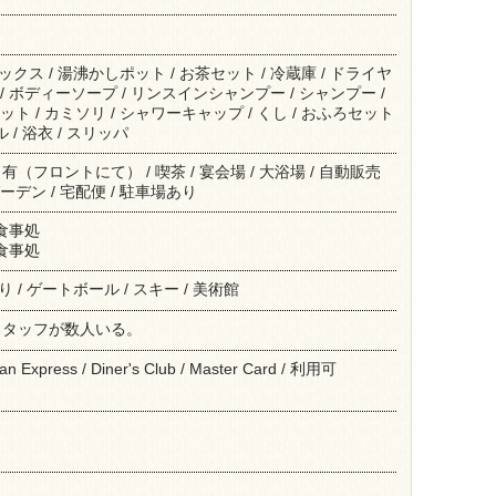
ァックス / 湯沸かしポット / お茶セット / 冷蔵庫 / ドライヤ
調 / ボディーソープ / リンスインシャンプー / シャンプー /
ット / カミソリ / シャワーキャップ / くし / おふろセット
ル / 浴衣 / スリッパ
フロントにて） / 喫茶 / 宴会場 / 大浴場 / 自動販売
ーデン / 宅配便 / 駐車場あり
 食事処
 食事処
釣り / ゲートボール / スキー / 美術館
スタッフが数人いる。
can Express / Diner's Club / Master Card / 利用可