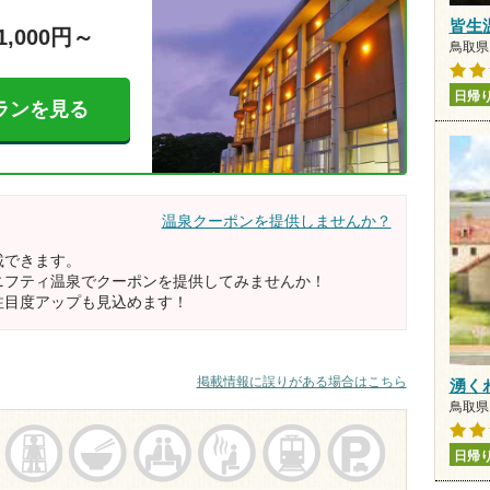
皆生
1,000円～
鳥取県 
日帰
ランを見る
温泉クーポンを提供しませんか？
載できます。
ニフティ温泉でクーポンを提供してみませんか！
注目度アップも見込めます！
掲載情報に誤りがある場合はこちら
湧く
鳥取県 
日帰