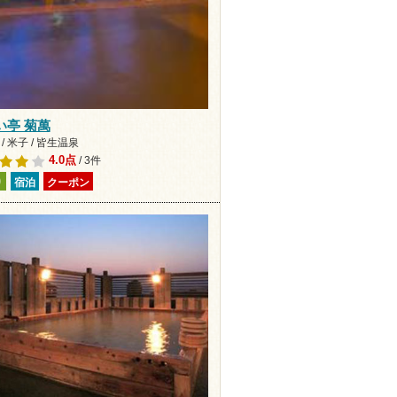
い亭 菊萬
/ 米子 / 皆生温泉
4.0点
/ 3件
り
宿泊
クーポン