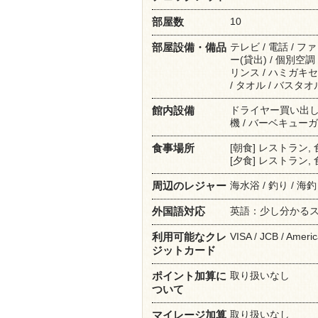
10
部屋数
テレビ / 電話 / フ
部屋設備・備品
ー(貸出) / 個別空
リンス / ハミガキセ
/ タオル / バスタオ
ドライヤー買い出し有（
館内設備
機 / バーベキューガ
[朝食] レストラン,
食事場所
[夕食] レストラン,
海水浴 / 釣り / 海
周辺のレジャー
英語：少し分かる
外国語対応
VISA / JCB / Ameri
利用可能なクレ
ジットカード
取り扱いなし
ポイント加算に
ついて
取り扱いなし
マイレージ加算