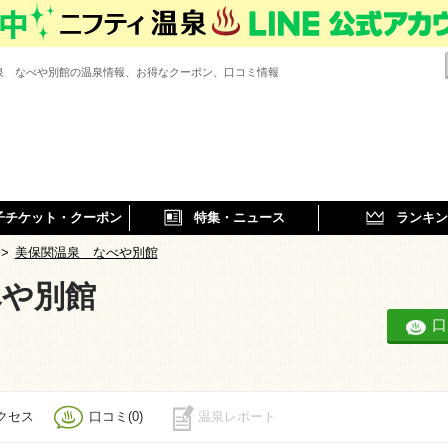
泉 なべや別館の温泉情報、お得なクーポン、口コミ情報
子チケット・クーポン
特集・ニュース
ランキン
>
美保関温泉 なべや別館
べや別館
口
クセス
口コミ(0)
温泉レポート