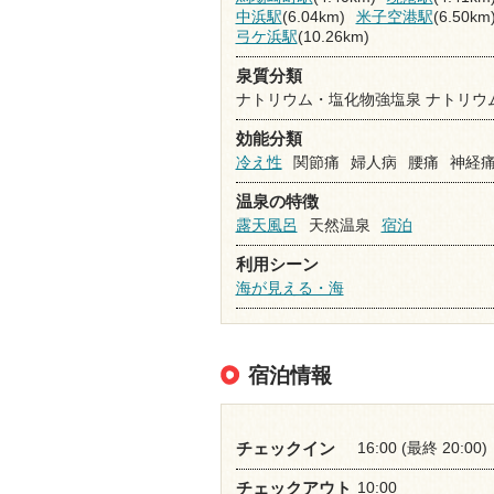
中浜駅
(6.04km)
米子空港駅
(6.50km
弓ケ浜駅
(10.26km)
泉質分類
ナトリウム・塩化物強塩泉 ナトリウ
効能分類
冷え性
関節痛
婦人病
腰痛
神経
温泉の特徴
露天風呂
天然温泉
宿泊
利用シーン
海が見える・海
宿泊情報
16:00 (最終 20:00)
チェックイン
10:00
チェックアウト