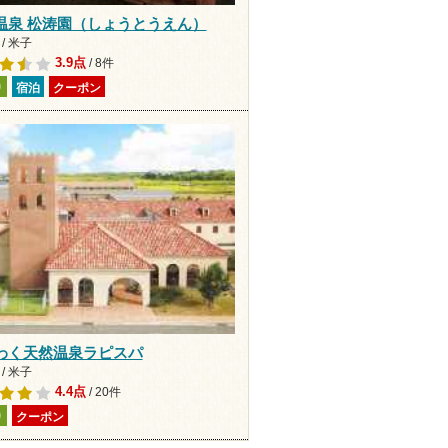
温泉 松涛園（しょうとうえん）
/ 米子
3.9点
/ 8件
り
宿泊
クーポン
わく天然温泉ラピスパ
/ 米子
4.4点
/ 20件
り
クーポン