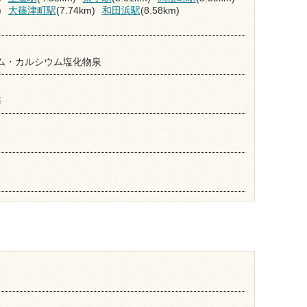
)
大篠津町駅
(7.74km)
和田浜駅
(8.58km)
ム・カルシウム塩化物泉
痛