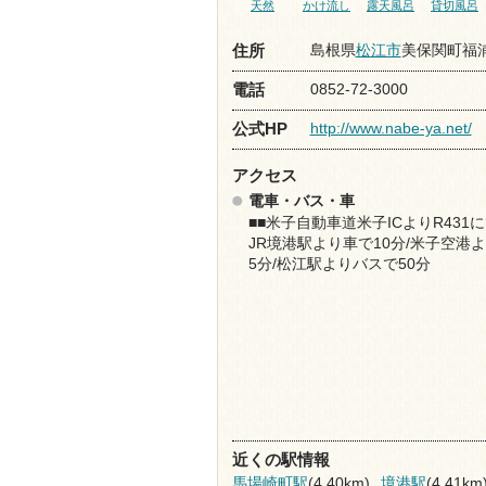
天然
かけ流し
露天風呂
貸切風呂
島根県
松江市
美保関町福浦
住所
0852-72-3000
電話
http://www.nabe-ya.net/
公式HP
アクセス
電車・バス・車
■■米子自動車道米子ICよりR431に
JR境港駅より車で10分/米子空港
5分/松江駅よりバスで50分
近くの駅情報
馬場崎町駅
(4.40km)
境港駅
(4.41km