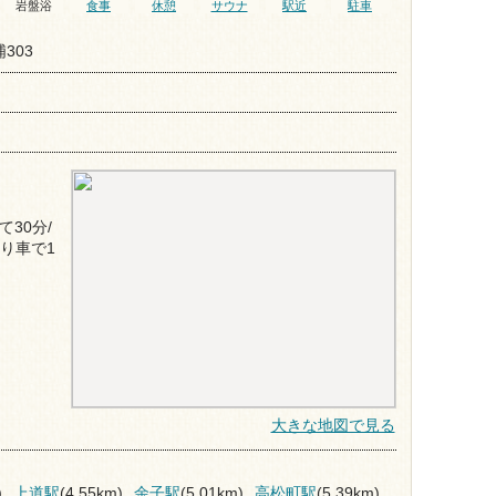
岩盤浴
食事
休憩
サウナ
駅近
駐車
303
て30分/
より車で1
大きな地図で見る
)
上道駅
(4.55km)
余子駅
(5.01km)
高松町駅
(5.39km)