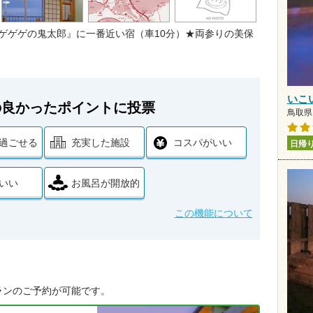
ゲゲゲの鬼太郎』に一番近い宿（車10分）★両参りの美保
いこ
の良かったポイントに投票
鳥取県 
過ごせる
充実した施設
コスパがいい
日帰
いい
お風呂が開放的
この機能について
ランのご予約が可能です。