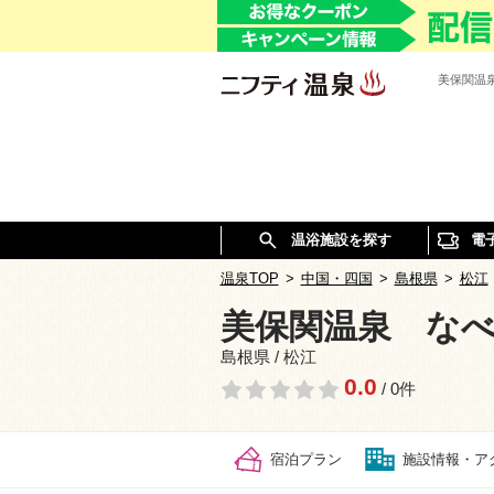
美保関温
温浴施設を探す
電
温泉TOP
>
中国・四国
>
島根県
>
松江
美保関温泉 な
島根県 / 松江
0.0
/ 0件
宿泊プラン
施設情報・ア