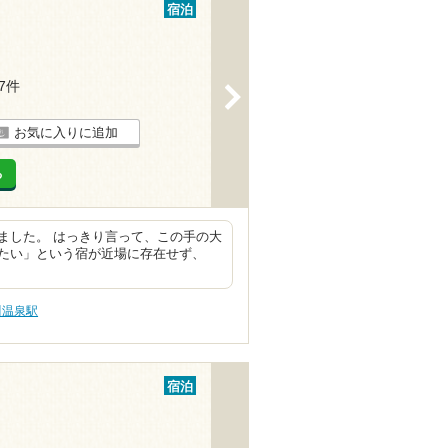
宿泊
27件
>
お気に入りに追加
る
ました。 はっきり言って、この手の大
たい」という宿が近場に存在せず、
川温泉駅
宿泊