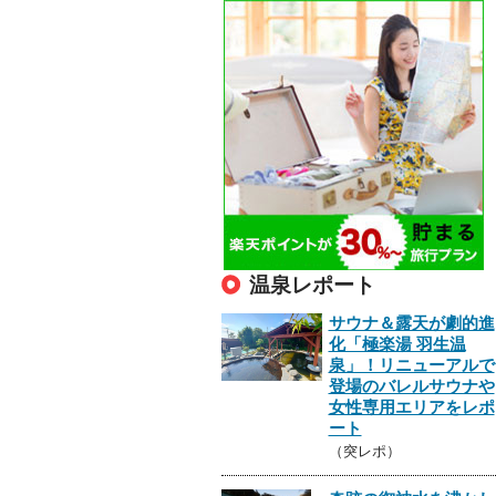
温泉レポート
サウナ＆露天が劇的進
化「極楽湯 羽生温
泉」！リニューアルで
登場のバレルサウナや
女性専用エリアをレポ
ート
（突レポ）