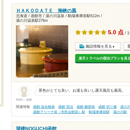
ＨＡＫＯＤＡＴＥ 海峡の風
北海道 / 函館市 / 湯の川温泉 /
駒場車庫前駅612m
/
湯の川温泉駅276m
5.0 点
/ 
施設情報を見る
楽天トラベルの宿泊プランを見
景色がとても良い、お湯も良いし露天風呂も最高。
50代～ 女性
関連情報
函館 塩化物泉
函館 宿泊
函館 糖尿病
函館 切り傷
湯の
函館アリーナ前（市民会館前）駅
駒場車庫前駅
湯の川駅
望楼NOGUCHI函館