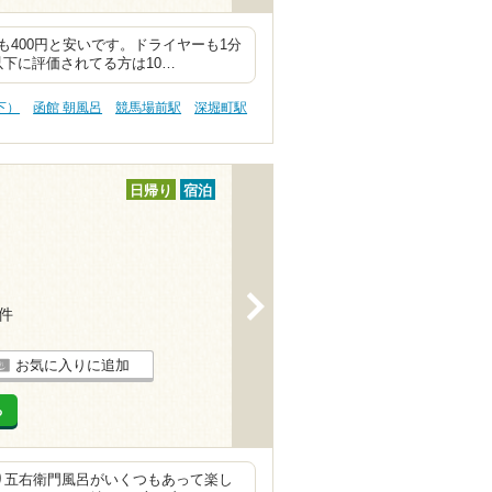
400円と安いです。ドライヤーも1分
以下に評価されてる方は10…
下）
函館 朝風呂
競馬場前駅
深堀町駅
日帰り
宿泊
>
3件
お気に入りに追加
る
り五右衛門風呂がいくつもあって楽し