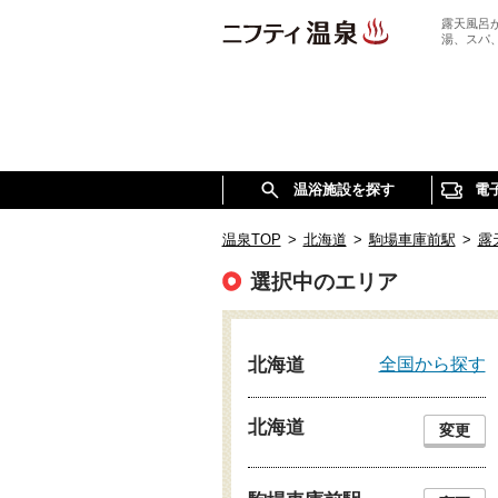
露天風呂
湯、スパ
温浴施設を探す
電
温泉TOP
>
北海道
>
駒場車庫前駅
>
露
選択中のエリア
全国から探す
北海道
北海道
変更