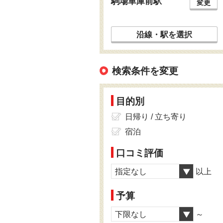
駒場車庫前駅
変更
沿線・駅を選択
検索条件を変更
目的別
日帰り / 立ち寄り
宿泊
口コミ評価
指定なし
以上
予算
下限なし
～