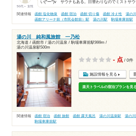
い(^ー^)v サウナもある。日替わりなのでミストサ
50代～ 女性
関連情報
函館 塩化物泉
函館 宿泊
函館 切り傷
函館 冷え性
湯の
函館アリーナ前（市民会館前）駅
湯の川駅
駒場車庫前駅
湯の川 純和風旅館 一乃松
北海道 / 函館市 / 湯の川温泉 /
駒場車庫前駅999m
/
湯の川温泉駅500m
- 点
/ 0件
施設情報を見る
楽天トラベルの宿泊プランを見
関連情報
函館 宿泊
函館 旅館
函館 露天風呂
湯の川温泉駅
湯の川
駒場車庫前駅