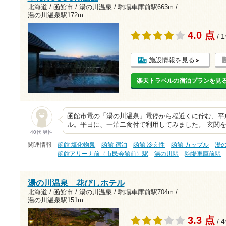
北海道 / 函館市 / 湯の川温泉 /
駒場車庫前駅663m
/
湯の川温泉駅172m
4.0 点
/ 
施設情報を見る
楽天トラベルの宿泊プランを見
函館市電の「湯の川温泉」電停から程近くに佇む、平成
ル。平日に、一泊二食付で利用してみました。 玄関
40代 男性
関連情報
函館 塩化物泉
函館 宿泊
函館 冷え性
函館 カップル
湯
函館アリーナ前（市民会館前）駅
湯の川駅
駒場車庫前駅
湯の川温泉 花びしホテル
北海道 / 函館市 / 湯の川温泉 /
駒場車庫前駅704m
/
湯の川温泉駅151m
3.3 点
/ 