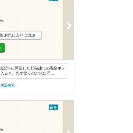
1件
>
お気に入りに追加
る
22年に開業した13階建ての温泉ホテ
を入ると、先ず驚くのが水に浮…
の川温泉駅
宿泊
4件
>