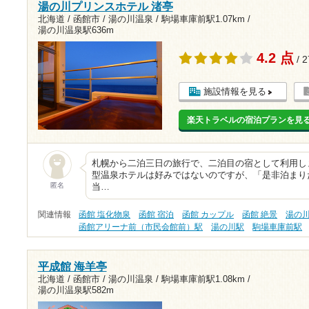
湯の川プリンスホテル 渚亭
北海道 / 函館市 / 湯の川温泉 /
駒場車庫前駅1.07km
/
湯の川温泉駅636m
4.2 点
/ 
施設情報を見る
楽天トラベルの宿泊プランを見
札幌から二泊三日の旅行で、二泊目の宿として利用し
型温泉ホテルは好みではないのですが、「是非泊まり
匿名
当…
関連情報
函館 塩化物泉
函館 宿泊
函館 カップル
函館 絶景
湯の
函館アリーナ前（市民会館前）駅
湯の川駅
駒場車庫前駅
平成館 海羊亭
北海道 / 函館市 / 湯の川温泉 /
駒場車庫前駅1.08km
/
湯の川温泉駅582m