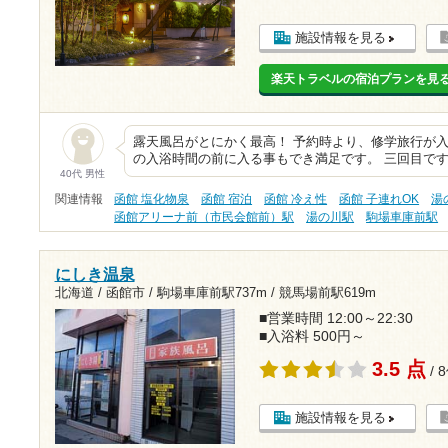
施設情報を見る
楽天トラベルの宿泊プランを見
露天風呂がとにかく最高！ 予約時より、修学旅行が
の入浴時間の前に入る事もでき満足です。 三回目で
40代 男性
関連情報
函館 塩化物泉
函館 宿泊
函館 冷え性
函館 子連れOK
湯
函館アリーナ前（市民会館前）駅
湯の川駅
駒場車庫前駅
にしき温泉
北海道 / 函館市 /
駒場車庫前駅737m
/
競馬場前駅619m
■営業時間 12:00～22:30
■入浴料 500円～
3.5 点
/ 
施設情報を見る