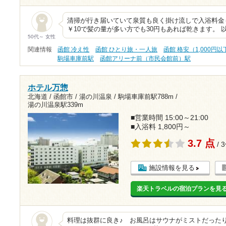
清掃が行き届いていて泉質も良く掛け流しで入浴料金も
￥10で髪の量が多い方でも30円もあれば乾きます。 
50代～ 女性
関連情報
函館 冷え性
函館 ひとり旅・一人旅
函館 格安（1,000円以
駒場車庫前駅
函館アリーナ前（市民会館前）駅
ホテル万惣
北海道 / 函館市 / 湯の川温泉 /
駒場車庫前駅788m
/
湯の川温泉駅339m
■営業時間 15:00～21:00
■入浴料 1,800円～
3.7 点
/ 
施設情報を見る
楽天トラベルの宿泊プランを見
料理は抜群に良き♪ お風呂はサウナがミストだった