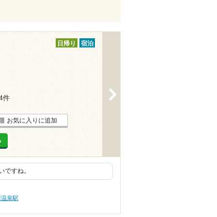
日帰り
宿泊
>
24件
お気に入りに追加
る
いですね。
川温泉駅