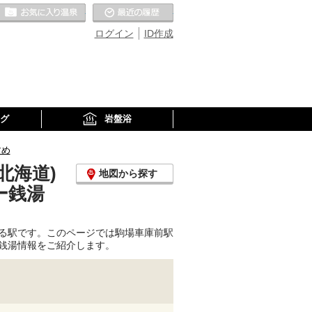
お気に入りの温泉
最近の履歴
ログイン
ID作成
グ
岩盤浴
すめ
北海道)
地図から探す
ー銭湯
る駅です。このページでは駒場車庫前駅
銭湯情報をご紹介します。