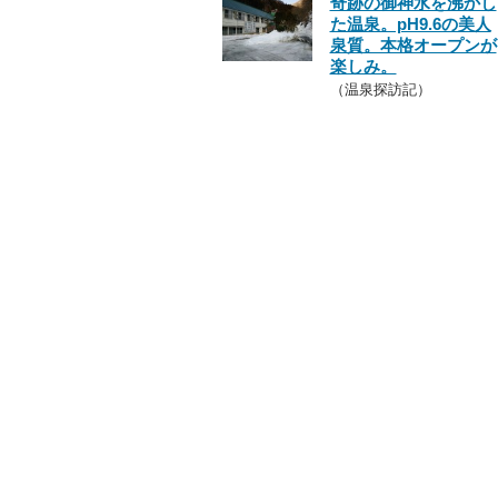
奇跡の御神水を沸かし
た温泉。pH9.6の美人
泉質。本格オープンが
楽しみ。
（温泉探訪記）