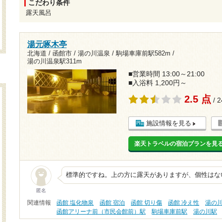
こだわり条件
露天風呂
湯元啄木亭
北海道 / 函館市 / 湯の川温泉 /
駒場車庫前駅582m
/
湯の川温泉駅311m
■営業時間 13:00～21:00
■入浴料 1,200円～
2.5 点
/ 
施設情報を見る
楽天トラベルの宿泊プランを見
標準的ですね。上の方に露天がありますが、個性はな
匿名
関連情報
函館 塩化物泉
函館 宿泊
函館 切り傷
函館 冷え性
湯の
函館アリーナ前（市民会館前）駅
駒場車庫前駅
湯の川駅