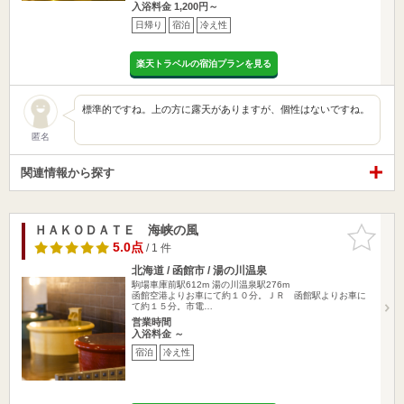
入浴料金 1,200円～
日帰り
宿泊
冷え性
楽天トラベルの宿泊プランを見る
標準的ですね。上の方に露天がありますが、個性はないですね。
匿名
関連情報から探す
ＨＡＫＯＤＡＴＥ 海峡の風
お気に入
りに追加
5.0点
/ 1 件
北海道 / 函館市 / 湯の川温泉
駒場車庫前駅612m
湯の川温泉駅276m
函館空港よりお車にて約１０分。ＪＲ 函館駅よりお車に
て約１５分。市電…
営業時間
入浴料金 ～
宿泊
冷え性