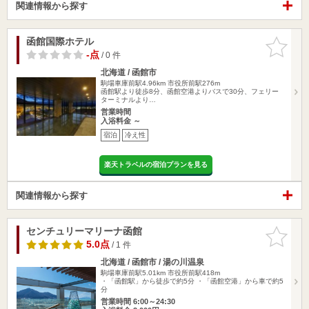
関連情報から探す
函館国際ホテル
お気に入
りに追加
-点
/ 0 件
北海道 / 函館市
駒場車庫前駅4.96km
市役所前駅276m
函館駅より徒歩8分、函館空港よりバスで30分、フェリー
ターミナルより…
営業時間
入浴料金 ～
宿泊
冷え性
楽天トラベルの宿泊プランを見る
関連情報から探す
センチュリーマリーナ函館
お気に入
りに追加
5.0点
/ 1 件
北海道 / 函館市 / 湯の川温泉
駒場車庫前駅5.01km
市役所前駅418m
・「函館駅」から徒歩で約5分 ・「函館空港」から車で約5
分
営業時間 6:00～24:30