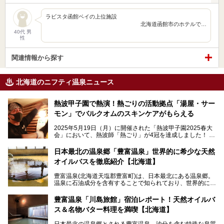
ラビスタ函館ベイの上位施設
北海道函館市のホテルで…
40代 男
性
関連情報から探す
北海道のニフティ温泉ニュース
熱波甲子園で熱演！熱ごりの活動拠点「湯屋・サー
モン」でバルクオムのスキンケアがもらえる
2025年5月19日（月）に開催された「熱波甲子園2025春大
会」において、熱波師「熱ごり」が4冠を達成しました！
このたび、バルクオム賞の受賞を記念して、熱ごりさんの活
動拠点である北海道の銭湯「湯屋・サーモン」にて、メンズ
日本最北の温泉郷「豊富温泉」世界的に希少な天然
スキンケアブランド バルクオムの「ONE DAY KIT」を数量
オイルバスを徹底紹介【北海道】
限定でプレゼントいたします。
老若男女問わず、多くの方にご体験いただける製品ですの
豊富温泉(北海道天塩郡豊富町)は、日本最北にある温泉郷。
で、ぜひお試しください。※6月13日配布開始、なくなり次
温泉に石油成分を含有することで知られており、世界的にも
第終了
大変希少な泉質です。また、油分が乾癬やアトピー性皮膚炎
に特効があると言われ、遠隔地ながらも全国から湯治・療養
───
豊富温泉「川島旅館」宿泊レポート！天然オイルバ
目的で多くの人々が訪れます。
提供元：株式会社バルクオム【PR】
ス＆名物バター料理を満喫【北海道】
この記事は株式会社バルクオム商品のPR記事です。
今回、四半世紀以上に渡り全国の温泉を巡り続ける筆者が現
日本最北の温泉郷とされる豊富温泉。油分を含む特殊な泉質