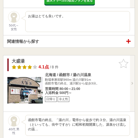
楽天トラベルの宿泊プランを見る
お湯はとても良いです。
50代～
女性
関連情報から探す
大盛湯
お気に入
りに追加
4.1点
/ 8 件
北海道 / 函館市 / 湯の川温泉
駒場車庫前駅960m
湯の川駅91m
函館市電の終点、湯川駅から徒歩3分。
営業時間 80:00～21:00
入浴料金 500円～
日帰り
冷え性
函館市電の終点、「湯の川」電停から徒歩で約３分。湯の川温泉
（といっても、街中ですが）に昭和初期開業した、源泉かけ流し
の温…
40代 男
性