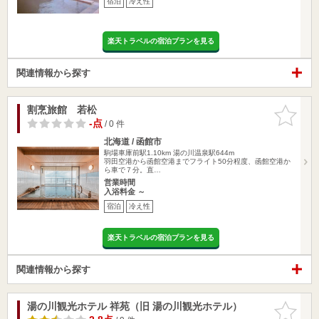
宿泊
冷え性
楽天トラベルの宿泊プランを見る
関連情報から探す
割烹旅館 若松
お気に入
りに追加
-点
/ 0 件
北海道 / 函館市
駒場車庫前駅1.10km
湯の川温泉駅644m
羽田空港から函館空港までフライト50分程度、函館空港か
ら車で７分。直…
営業時間
入浴料金 ～
宿泊
冷え性
楽天トラベルの宿泊プランを見る
関連情報から探す
湯の川観光ホテル 祥苑（旧 湯の川観光ホテル）
お気に入
りに追加