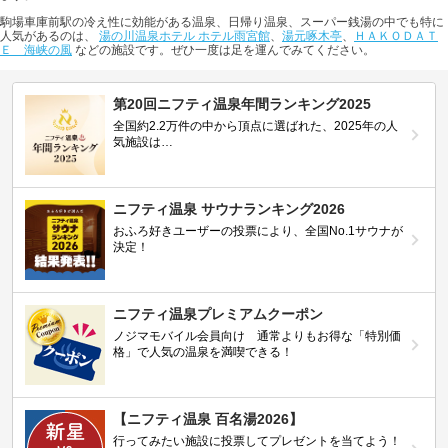
駒場車庫前駅の冷え性に効能がある温泉、日帰り温泉、スーパー銭湯の中でも特に
人気があるのは、
湯の川温泉ホテル ホテル雨宮館
、
湯元啄木亭
、
ＨＡＫＯＤＡＴ
Ｅ 海峡の風
などの施設です。ぜひ一度は足を運んでみてください。
第20回ニフティ温泉年間ランキング2025
全国約2.2万件の中から頂点に選ばれた、2025年の人
気施設は…
ニフティ温泉 サウナランキング2026
おふろ好きユーザーの投票により、全国No.1サウナが
決定！
ニフティ温泉プレミアムクーポン
ノジマモバイル会員向け 通常よりもお得な「特別価
格」で人気の温泉を満喫できる！
【ニフティ温泉 百名湯2026】
行ってみたい施設に投票してプレゼントを当てよう！