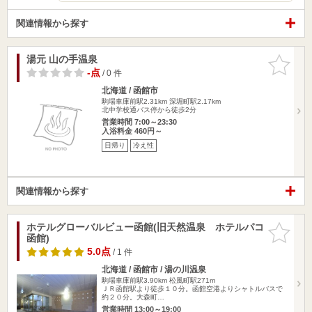
関連情報から探す
湯元 山の手温泉
お気に入
りに追加
-点
/ 0 件
北海道 / 函館市
駒場車庫前駅2.31km
深堀町駅2.17km
北中学校通バス停から徒歩2分
営業時間 7:00～23:30
入浴料金 460円～
日帰り
冷え性
関連情報から探す
ホテルグローバルビュー函館(旧天然温泉 ホテルパコ
お気に入
函館)
りに追加
5.0点
/ 1 件
北海道 / 函館市 / 湯の川温泉
駒場車庫前駅3.90km
松風町駅271m
ＪＲ函館駅より徒歩１０分。函館空港よりシャトルバスで
約２０分。大森町…
営業時間 13:00～19:00