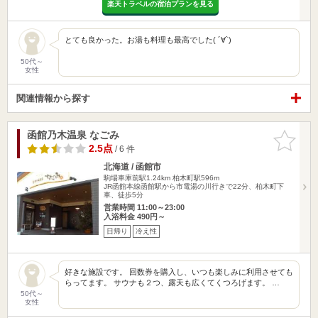
楽天トラベルの宿泊プランを見る
とても良かった。お湯も料理も最高でした( ´∀`)
50代～
女性
関連情報から探す
函館乃木温泉 なごみ
お気に入
りに追加
2.5点
/ 6 件
北海道 / 函館市
駒場車庫前駅1.24km
柏木町駅596m
JR函館本線函館駅から市電湯の川行きで22分、柏木町下
車、徒歩5分
営業時間 11:00～23:00
入浴料金 490円～
日帰り
冷え性
好きな施設です。 回数券を購入し、いつも楽しみに利用させても
らってます。 サウナも２つ、露天も広くてくつろげます。 …
50代～
女性