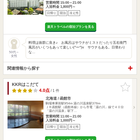
営業時間 15:00～21:00
入浴料金 1,800円～
日帰り
宿泊
冷え性
楽天トラベルの宿泊プランを見る
料理は抜群に良き♪ お風呂はサウナがミストだったり五右衛門
風呂がいくつもあって楽しい(^ー^)v サウナもある。日替わり
な…
50代～
女性
関連情報から探す
KKRはこだて
お気に入
りに追加
4.0点
/ 1 件
北海道 / 函館市
駒場車庫前駅954m
湯の川温泉駅376m
ＪＲ函館駅（函館本線）から市電「湯の川」線で４０分
「湯の川温泉」駅下…
営業時間 11:00～21:00
入浴料金 1,000円～
日帰り
宿泊
冷え性