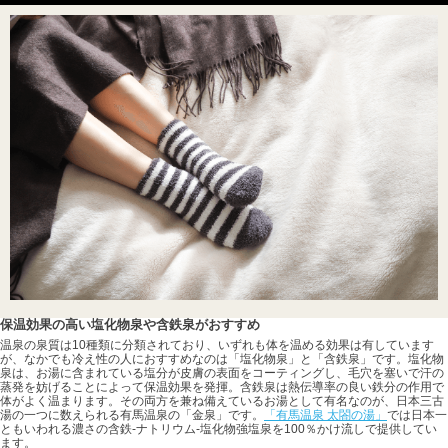
保温効果の高い塩化物泉や含鉄泉がおすすめ
温泉の泉質は10種類に分類されており、いずれも体を温める効果は有しています
が、なかでも冷え性の人におすすめなのは「塩化物泉」と「含鉄泉」です。塩化物
泉は、お湯に含まれている塩分が皮膚の表面をコーティングし、毛穴を塞いで汗の
蒸発を妨げることによって保温効果を発揮。含鉄泉は熱伝導率の良い鉄分の作用で
体がよく温まります。その両方を兼ね備えているお湯として有名なのが、日本三古
湯の一つに数えられる有馬温泉の「金泉」です。
「有馬温泉 太閤の湯」
では日本一
ともいわれる濃さの含鉄-ナトリウム-塩化物強塩泉を100％かけ流しで提供してい
ます。