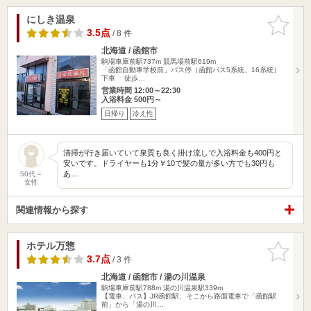
にしき温泉
お気に入
りに追加
3.5点
/ 8 件
北海道 / 函館市
駒場車庫前駅737m
競馬場前駅619m
「函館自動車学校前」バス停（函館バス5系統、16系統）
下車 徒歩…
営業時間 12:00～22:30
入浴料金 500円～
日帰り
冷え性
清掃が行き届いていて泉質も良く掛け流しで入浴料金も400円と
安いです。ドライヤーも1分￥10で髪の量が多い方でも30円も
あ…
50代～
女性
関連情報から探す
ホテル万惣
お気に入
りに追加
3.7点
/ 3 件
北海道 / 函館市 / 湯の川温泉
駒場車庫前駅788m
湯の川温泉駅339m
【電車、バス】JR函館駅、そこから路面電車で「函館駅
前」から「湯の川…