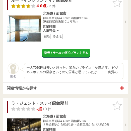
ルートイングランティア函館駅前
お気に入
りに追加
4.0点
/ 2 件
北海道 / 函館市
駒場車庫前駅4.35km
函館駅151m
JR函館駅前函館ICより7km
営業時間
入浴料金 ～
宿泊
冷え性
楽天トラベルの宿泊プランを見る
一人7050円は安いと思った。驚きのプライス！な満足度。 ビジ
ネスホテルの温泉というので眉唾と思っていたが・・・ 良質の…
匿名
関連情報から探す
ラ・ジェント・ステイ函館駅前
お気に入
りに追加
-点
/ 0 件
北海道 / 函館市
駒場車庫前駅4.42km
函館駅72m
ＪＲ函館駅から徒歩1分・函館空港からバス約20分
営業時間