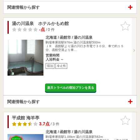
関連情報から探す
湯の川温泉 ホテルかもめ館
お気に入
りに追加
-点
/ 0 件
北海道 / 函館市 / 湯の川温泉
駒場車庫前駅976m
湯の川温泉駅500m
ＪＲ 函館駅より湯の川行き市電で３０分、車で約１５
分、函館空港より車…
営業時間
入浴料金 ～
宿泊
冷え性
楽天トラベルの宿泊プランを見る
関連情報から探す
平成館 海羊亭
お気に入
りに追加
3.7点
/ 3 件
北海道 / 函館市 / 湯の川温泉
駒場車庫前駅1.08km
湯の川温泉駅582m