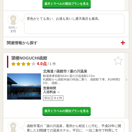
楽天トラベルの宿泊プランを見る
景色がとても良い、お湯も良いし露天風呂も最高。
50代～
女性
関連情報から探す
望楼NOGUCHI函館
お気に入
りに追加
4.0点
/ 1 件
北海道 / 函館市 / 湯の川温泉
駒場車庫前駅663m
湯の川温泉駅172m
札幌駅から函館本線の特急に乗り、函館駅下車。約3時間2
0分。 函館…
営業時間
入浴料金 ～
宿泊
冷え性
楽天トラベルの宿泊プランを見る
函館市電の「湯の川温泉」電停から程近くに佇む、平成22年に開
業した13階建ての温泉ホテル。平日に、一泊二食付で利用して