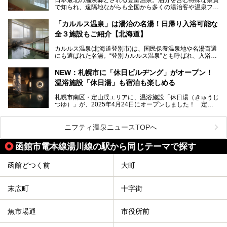
地体験し、独自の視点で豊富温泉の“天然オイルバス”をレポ
で知られ、遠隔地ながらも全国から多くの湯治客や温泉ファ
ート。温泉地概要や日帰り入浴施設をはじめ、宿泊施設・ア
ンが訪れる地です。
クセスまで徹底紹介します！
「カルルス温泉」は湯治の名湯！日帰り入浴可能な
「川島旅館」は、豊富温泉の開湯当初から営業する老舗旅
全３施設もご紹介【北海道】
館。とりわけ温泉の良さと名物のバター料理に定評があり、
口コミの評判も非常に高い宿。今回は筆者自ら宿泊し、自慢
カルルス温泉(北海道登別市)は、国民保養温泉地や名湯百選
の温泉や料理をはじめ、パブリックスペース・客室など宿の
にも選ばれた名湯。“登別カルルス温泉”とも呼ばれ、入浴剤
全貌を徹底的にご紹介します！
としてその名を聞いたことがある方も多いでしょう。観光色
豊かな登別温泉とは対照的な存在で、今も湯治場的な要素が
NEW：札幌市に「休日ビルヂング」がオープン！
残る閑静な温泉地です。
温浴施設「休日湯」も宿泊も楽しめる
今回、四半世紀以上に渡り全国の温泉を巡り続ける筆者が現
札幌市南区・定山渓エリアに、温浴施設「休日湯（きゅうじ
地体験し、カルルス温泉をご紹介。温泉地の概要や泉質解説
つゆ）」が、2025年4月24日にオープンしました！ 定山
をはじめ、日帰り入浴可能な全３施設の紹介・周辺観光・ア
渓の新たなランドマーク「休日ビルヂング」として誕生した
クセスまで徹底紹介します！
この施設は、温泉・サウナの「休日湯」・ラウンジの「THE
LOUNGE DAYOF」・グルメ「休日洋麺店」・ホテル「エク
ニフティ温泉ニュースTOPへ
スクラメーションホテル」で構成された、まさに大人の癒し
空間。
函館市電本線湯川線の駅から同じテーマで探す
今回は、そんな「休日ビルヂング」の魅力を5つのポイント
からご紹介します。
函館どつく前
大町
末広町
十字街
魚市場通
市役所前