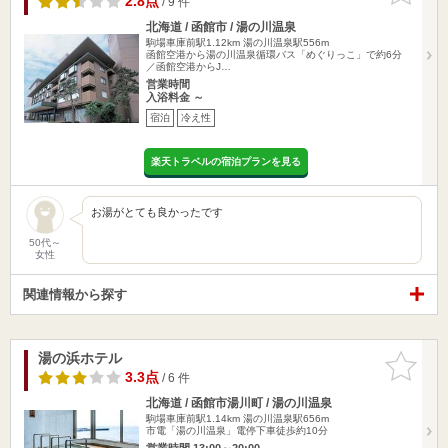
2.8点
/ 9 件
北海道 / 函館市 / 湯の川温泉
駒場車庫前駅1.12km
湯の川温泉駅556m
函館空港から湯の川温泉循環バス「めぐりっこ」で約6分
／函館空港からJ…
営業時間
入浴料金 ～
宿泊
冷え性
楽天トラベルの宿泊プランを見る
お湯がとても良かったです
50代～
女性
関連情報から探す
湯の浜ホテル
お気に入
りに追加
3.3点
/ 6 件
北海道 / 函館市湯川町 / 湯の川温泉
駒場車庫前駅1.14km
湯の川温泉駅656m
市電「湯の川温泉」電停下車徒歩約10分
営業時間 13:00～20:00