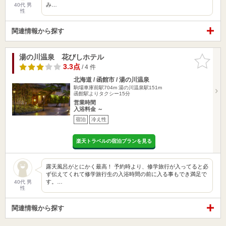
み…
40代 男
性
関連情報から探す
湯の川温泉 花びしホテル
お気に入
りに追加
3.3点
/ 4 件
北海道 / 函館市 / 湯の川温泉
駒場車庫前駅704m
湯の川温泉駅151m
函館駅よりタクシー15分
営業時間
入浴料金 ～
宿泊
冷え性
楽天トラベルの宿泊プランを見る
露天風呂がとにかく最高！ 予約時より、修学旅行が入ってると必
ず伝えてくれて修学旅行生の入浴時間の前に入る事もでき満足で
す。…
40代 男
性
関連情報から探す