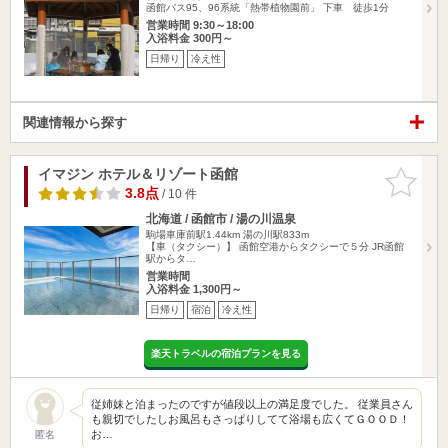
函館バス95、96系統「熱帯植物園前」 下車 徒歩1分
営業時間 9:30～18:00
入浴料金 300円～
日帰り
冷え性
関連情報から探す
イマジン ホテル＆リゾート函館
お気に入
りに追加
3.8点
/ 10 件
北海道 / 函館市 / 湯の川温泉
駒場車庫前駅1.44km
湯の川駅833m
【車（タクシー）】 函館空港からタクシーで５分 JR函館
駅からタ…
営業時間
入浴料金 1,300円～
日帰り
宿泊
冷え性
楽天トラベルの宿泊プランを見る
従姉妹と泊まったのですが値段以上の満足度でした。 従業員さん
も親切でしたしお風呂もさっぱりしてて浴場も広くてＧＯＯＤ！
お…
匿名