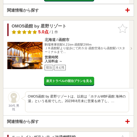
関連情報から探す
OMO5函館 by 星野リゾート
お気に入
りに追加
5.0点
/ 1 件
北海道 / 函館市
駒場車庫前駅4.21km
函館駅298m
ＪＲ函館駅より徒歩にて約５分 函館空港から函館駅バスタ
ーミナルまで…
営業時間
入浴料金 ～
宿泊
冷え性
楽天トラベルの宿泊プランを見る
OMO5函館 by 星野リゾートは、以前は「ホテルWBF函館 海神の
湯」という名前でした。2023年8月末に営業を終了し、…
30代 男
性
関連情報から探す