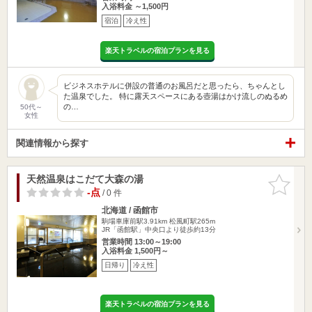
入浴料金 ～1,500円
宿泊
冷え性
楽天トラベルの宿泊プランを見る
ビジネスホテルに併設の普通のお風呂だと思ったら、ちゃんとし
た温泉でした。 特に露天スペースにある壺湯はかけ流しのぬるめ
の…
50代～
女性
関連情報から探す
天然温泉はこだて大森の湯
お気に入
りに追加
-点
/ 0 件
北海道 / 函館市
駒場車庫前駅3.91km
松風町駅265m
JR「函館駅」中央口より徒歩約13分
営業時間 13:00～19:00
入浴料金 1,500円～
日帰り
冷え性
楽天トラベルの宿泊プランを見る