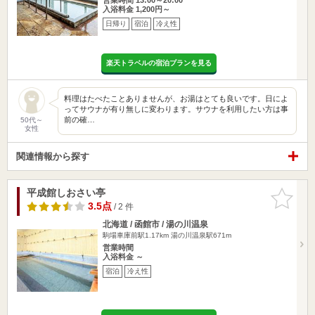
入浴料金 1,200円～
日帰り
宿泊
冷え性
楽天トラベルの宿泊プランを見る
料理はたべたことありませんが、お湯はとても良いです。日によ
ってサウナが有り無しに変わります。サウナを利用したい方は事
前の確…
50代～
女性
関連情報から探す
平成館しおさい亭
お気に入
りに追加
3.5点
/ 2 件
北海道 / 函館市 / 湯の川温泉
駒場車庫前駅1.17km
湯の川温泉駅671m
営業時間
入浴料金 ～
宿泊
冷え性