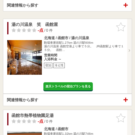
関連情報から探す
湯の川温泉 笑 函館屋
お気に入
りに追加
-点
/ 0 件
北海道 / 函館市 / 湯の川温泉
駒場車庫前駅1.27km
湯の川駅606m
湯の川温泉 函館空港より車で５分。 JR函館駅より車で１
５分。 函館…
営業時間
入浴料金 ～
宿泊
冷え性
楽天トラベルの宿泊プランを見る
関連情報から探す
函館市熱帯植物園足湯
お気に入
りに追加
-点
/ 0 件
北海道 / 函館市
駒場車庫前駅1.32km
湯の川駅746m