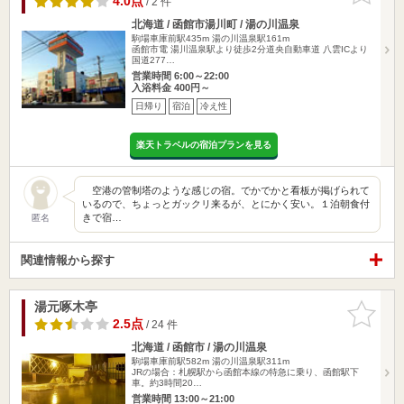
4.0点
/ 2 件
北海道 / 函館市湯川町 / 湯の川温泉
駒場車庫前駅435m
湯の川温泉駅161m
函館市電 湯川温泉駅より徒歩2分道央自動車道 八雲ICより
国道277…
営業時間 6:00～22:00
入浴料金 400円～
日帰り
宿泊
冷え性
楽天トラベルの宿泊プランを見る
空港の管制塔のような感じの宿。でかでかと看板が掲げられて
いるので、ちょっとガックリ来るが、とにかく安い。１泊朝食付
きで宿…
匿名
関連情報から探す
湯元啄木亭
お気に入
りに追加
2.5点
/ 24 件
北海道 / 函館市 / 湯の川温泉
駒場車庫前駅582m
湯の川温泉駅311m
JRの場合：札幌駅から函館本線の特急に乗り、函館駅下
車。約3時間20…
営業時間 13:00～21:00