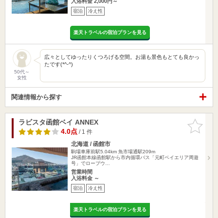
入浴料金 2,000円～
宿泊
冷え性
楽天トラベルの宿泊プランを見る
広々としてゆったりくつろげる空間。お湯も景色もとても良かっ
たです(*^-^)
50代～
女性
関連情報から探す
ラビスタ函館ベイ ANNEX
お気に入
りに追加
4.0点
/ 1 件
北海道 / 函館市
駒場車庫前駅5.04km
魚市場通駅209m
JR函館本線函館駅から市内循環バス「元町ベイエリア周遊
号」でロープウ…
営業時間
入浴料金 ～
宿泊
冷え性
楽天トラベルの宿泊プランを見る