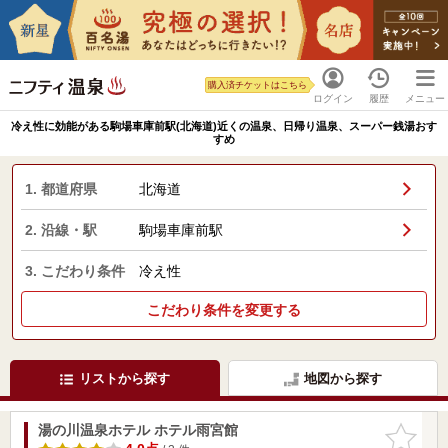
購入済チケットはこちら
ログイン
履歴
メニュー
冷え性に効能がある駒場車庫前駅(北海道)近くの温泉、日帰り温泉、スーパー銭湯おす
すめ
1. 都道府県
北海道
2. 沿線・駅
駒場車庫前駅
3. こだわり条件
冷え性
こだわり条件を変更する
リストから探す
地図から探す
湯の川温泉ホテル ホテル雨宮館
お気に入
りに追加