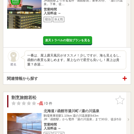
JR函館駅より市電電停「函館駅前」乗車30分、「湯の川温
泉」下車、徒…
営業時間
入浴料金 ～
宿泊
冷え性
楽天トラベルの宿泊プランを見る
一番は、屋上露天風呂がオススメ！少しですが、海も見えるし、
函館の夜景も楽しめます。屋上なので星空も良いし！屋上は貴
重？赤湯…
匿名
関連情報から探す
割烹旅館若松
お気に入
りに追加
-点
/ 0 件
北海道 / 函館市湯川町 / 湯の川温泉
駒場車庫前駅1.10km
湯の川温泉駅643m
JR「函館駅」から電停「湯の川温泉」まで30分、徒歩5分
営業時間
入浴料金 ～