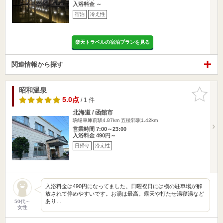
入浴料金 ～
宿泊
冷え性
楽天トラベルの宿泊プランを見る
関連情報から探す
昭和温泉
お気に入
りに追加
5.0点
/ 1 件
北海道 / 函館市
駒場車庫前駅4.87km
五稜郭駅1.42km
営業時間 7:00～23:00
入浴料金 490円～
日帰り
冷え性
入浴料金は490円になってました。日曜祝日には横の駐車場が解
放されて停めやすいです。お湯は最高。露天や打たせ湯寝湯など
あり…
50代～
女性