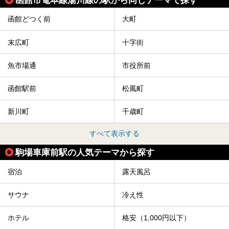
今回は、そんな「休日ビルヂング」の魅力を5つのポイント
からご紹介します。
函館どつく前
大町
末広町
十字街
魚市場通
市役所前
函館駅前
松風町
新川町
千歳町
すべて表示する
駒場車庫前駅の人気テーマから探す
宿泊
露天風呂
サウナ
冷え性
ホテル
格安（1,000円以下）