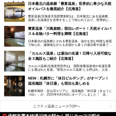
動拠点である北海道の銭湯「湯屋・サーモン」にて、メンズ
日本最北の温泉郷「豊富温泉」世界的に希少な天然
スキンケアブランド バルクオムの「ONE DAY KIT」を数量
オイルバスを徹底紹介【北海道】
限定でプレゼントいたします。
老若男女問わず、多くの方にご体験いただける製品ですの
豊富温泉(北海道天塩郡豊富町)は、日本最北にある温泉郷。
で、ぜひお試しください。※6月13日配布開始、なくなり次
温泉に石油成分を含有することで知られており、世界的にも
第終了
大変希少な泉質です。また、油分が乾癬やアトピー性皮膚炎
に特効があると言われ、遠隔地ながらも全国から湯治・療養
───
豊富温泉「川島旅館」宿泊レポート！天然オイルバ
目的で多くの人々が訪れます。
提供元：株式会社バルクオム【PR】
ス＆名物バター料理を満喫【北海道】
この記事は株式会社バルクオム商品のPR記事です。
今回、四半世紀以上に渡り全国の温泉を巡り続ける筆者が現
日本最北の温泉郷とされる豊富温泉。油分を含む特殊な泉質
地体験し、独自の視点で豊富温泉の“天然オイルバス”をレポ
で知られ、遠隔地ながらも全国から多くの湯治客や温泉ファ
ート。温泉地概要や日帰り入浴施設をはじめ、宿泊施設・ア
ンが訪れる地です。
クセスまで徹底紹介します！
「カルルス温泉」は湯治の名湯！日帰り入浴可能な
「川島旅館」は、豊富温泉の開湯当初から営業する老舗旅
全３施設もご紹介【北海道】
館。とりわけ温泉の良さと名物のバター料理に定評があり、
口コミの評判も非常に高い宿。今回は筆者自ら宿泊し、自慢
カルルス温泉(北海道登別市)は、国民保養温泉地や名湯百選
の温泉や料理をはじめ、パブリックスペース・客室など宿の
にも選ばれた名湯。“登別カルルス温泉”とも呼ばれ、入浴剤
全貌を徹底的にご紹介します！
としてその名を聞いたことがある方も多いでしょう。観光色
豊かな登別温泉とは対照的な存在で、今も湯治場的な要素が
NEW：札幌市に「休日ビルヂング」がオープン！
残る閑静な温泉地です。
温浴施設「休日湯」も宿泊も楽しめる
今回、四半世紀以上に渡り全国の温泉を巡り続ける筆者が現
札幌市南区・定山渓エリアに、温浴施設「休日湯（きゅうじ
地体験し、カルルス温泉をご紹介。温泉地の概要や泉質解説
つゆ）」が、2025年4月24日にオープンしました！ 定山
をはじめ、日帰り入浴可能な全３施設の紹介・周辺観光・ア
渓の新たなランドマーク「休日ビルヂング」として誕生した
クセスまで徹底紹介します！
この施設は、温泉・サウナの「休日湯」・ラウンジの「THE
LOUNGE DAYOF」・グルメ「休日洋麺店」・ホテル「エク
ニフティ温泉ニュースTOPへ
スクラメーションホテル」で構成された、まさに大人の癒し
空間。
函館市電本線湯川線の駅から同じテーマで探す