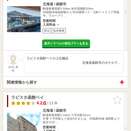
北海道 / 函館市
駒場車庫前駅5.04km
魚市場通駅209m
JR函館本線函館駅から市内循環バス「元町ベイエリア周遊
号」でロープウ…
営業時間
入浴料金 ～
宿泊
塩化物泉
楽天トラベルの宿泊プランを見る
ラビスタ函館ベイの上位施設
北海道函館市のホテルで…
40代 男
性
関連情報から探す
ラビスタ函館ベイ
お気に入
りに追加
4.2点
/ 13 件
北海道 / 函館市
駒場車庫前駅5.34km
十字街駅341m
市電 十字街駅より徒歩5分または、JR函館本線 函館駅より
徒歩15分…
営業時間
入浴料金 ～