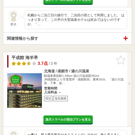
札幌から二泊三日の旅行で、二泊目の宿として利用しました。 は
っきり言って、この手の大型温泉ホテルは好みではないのです
が、「…
匿名
関連情報から探す
平成館 海羊亭
お気に入
りに追加
3.7点
/ 3 件
北海道 / 函館市 / 湯の川温泉
駒場車庫前駅1.08km
湯の川温泉駅582m
JR函館駅より市電電停「函館駅前」乗車30分、「湯の川温
泉」下車、徒…
営業時間
入浴料金 ～
宿泊
塩化物泉
楽天トラベルの宿泊プランを見る
一番は、屋上露天風呂がオススメ！少しですが、海も見えるし、