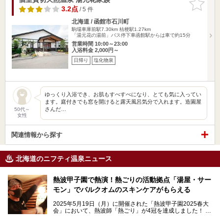
りに追加
3.2点
/ 5 件
北海道 / 函館市石川町
駒場車庫前駅7.30km
桔梗駅1.27km
「湯元花の湯前」バス停下車函館駅からは車で約15分
営業時間 10:00～23:00
入浴料金 2,000円～
日帰り
塩化物泉
ゆっくり入浴でき、お肌もすべすべになり、とても気に入ってい
ます。庭付きでも窓を開けると露天風呂気分で入れます。造園屋
さんだ…
50代～
女性
関連情報から探す
北海道のニフティ温泉ニュース
熱波甲子園で熱演！熱ごりの活動拠点「湯屋・サー
モン」でバルクオムのスキンケアがもらえる
2025年5月19日（月）に開催された「熱波甲子園2025春大
会」において、熱波師「熱ごり」が4冠を達成しました！
このたび、バルクオム賞の受賞を記念して、熱ごりさんの活