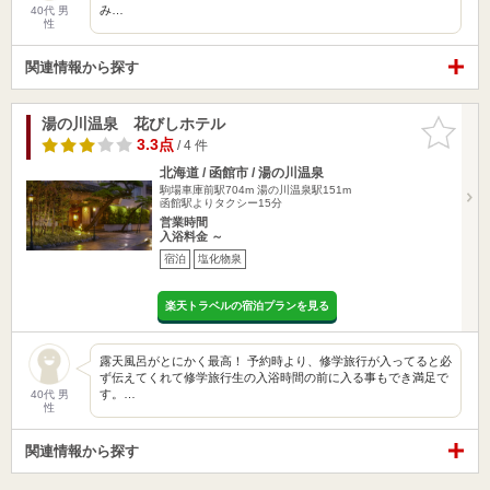
み…
40代 男
性
関連情報から探す
湯の川温泉 花びしホテル
お気に入
りに追加
3.3点
/ 4 件
北海道 / 函館市 / 湯の川温泉
駒場車庫前駅704m
湯の川温泉駅151m
函館駅よりタクシー15分
営業時間
入浴料金 ～
宿泊
塩化物泉
楽天トラベルの宿泊プランを見る
露天風呂がとにかく最高！ 予約時より、修学旅行が入ってると必
ず伝えてくれて修学旅行生の入浴時間の前に入る事もでき満足で
す。…
40代 男
性
関連情報から探す