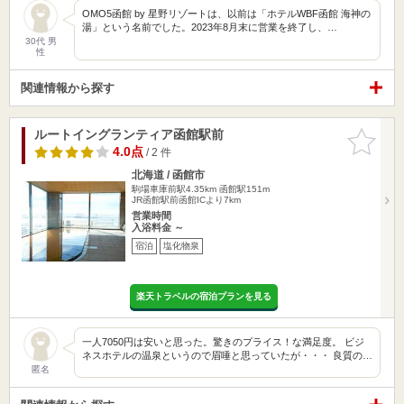
OMO5函館 by 星野リゾートは、以前は「ホテルWBF函館 海神の
湯」という名前でした。2023年8月末に営業を終了し、…
30代 男
性
関連情報から探す
ルートイングランティア函館駅前
お気に入
りに追加
4.0点
/ 2 件
北海道 / 函館市
駒場車庫前駅4.35km
函館駅151m
JR函館駅前函館ICより7km
営業時間
入浴料金 ～
宿泊
塩化物泉
楽天トラベルの宿泊プランを見る
一人7050円は安いと思った。驚きのプライス！な満足度。 ビジ
ネスホテルの温泉というので眉唾と思っていたが・・・ 良質の…
匿名