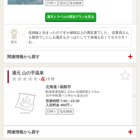
日帰り
宿泊
塩化物泉
楽天トラベルの宿泊プランを見る
従姉妹と泊まったのですが値段以上の満足度でした。 従業員さん
も親切でしたしお風呂もさっぱりしてて浴場も広くてＧＯＯＤ！
お…
匿名
関連情報から探す
湯元 山の手温泉
お気に入
りに追加
-点
/ 0 件
北海道 / 函館市
駒場車庫前駅2.31km
深堀町駅2.17km
北中学校通バス停から徒歩2分
営業時間 7:00～23:30
入浴料金 460円～
日帰り
塩化物泉
関連情報から探す