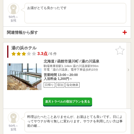
お湯がとても良かったです
50代～
女性
関連情報から探す
湯の浜ホテル
お気に入
りに追加
3.3点
/ 6 件
北海道 / 函館市湯川町 / 湯の川温泉
駒場車庫前駅1.14km
湯の川温泉駅656m
市電「湯の川温泉」電停下車徒歩約10分
営業時間 13:00～20:00
入浴料金 1,200円～
日帰り
宿泊
塩化物泉
楽天トラベルの宿泊プランを見る
料理はたべたことありませんが、お湯はとても良いです。日によ
ってサウナが有り無しに変わります。サウナを利用したい方は事
前の確…
50代～
女性