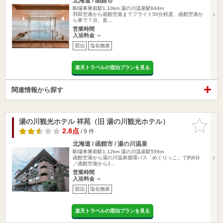
北海道 / 函館市
駒場車庫前駅1.10km
湯の川温泉駅644m
羽田空港から函館空港までフライト50分程度、函館空港か
ら車で７分。直…
営業時間
入浴料金 ～
宿泊
塩化物泉
楽天トラベルの宿泊プランを見る
関連情報から探す
湯の川観光ホテル 祥苑（旧 湯の川観光ホテル）
お気に入
りに追加
2.8点
/ 9 件
北海道 / 函館市 / 湯の川温泉
駒場車庫前駅1.12km
湯の川温泉駅556m
函館空港から湯の川温泉循環バス「めぐりっこ」で約6分
／函館空港からJ…
営業時間
入浴料金 ～
宿泊
塩化物泉
楽天トラベルの宿泊プランを見る