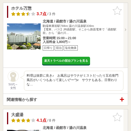
ホテル万惣
お気に入
りに追加
3.7点
/ 3 件
北海道 / 函館市 / 湯の川温泉
駒場車庫前駅788m
湯の川温泉駅339m
【電車、バス】JR函館駅、そこから路面電車で「函館駅
前」から「湯の川…
営業時間 15:00～21:00
入浴料金 1,800円～
日帰り
宿泊
塩化物泉
楽天トラベルの宿泊プランを見る
料理は抜群に良き♪ お風呂はサウナがミストだったり五右衛門
風呂がいくつもあって楽しい(^ー^)v サウナもある。日替わり
な…
50代～
女性
関連情報から探す
大盛湯
お気に入
りに追加
4.1点
/ 8 件
北海道 / 函館市 / 湯の川温泉