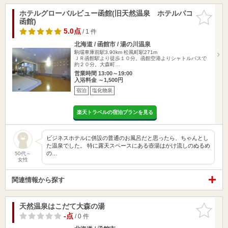
ホテルグローバルビュー函館(旧天然温泉 ホテルパコ
お気に入
函館)
りに追加
5.0点
/ 1 件
北海道 / 函館市 / 湯の川温泉
駒場車庫前駅3.90km
松風町駅271m
ＪＲ函館駅より徒歩１０分。函館空港よりシャトルバスで
約２０分。大森町…
営業時間 13:00～19:00
入浴料金 ～1,500円
宿泊
塩化物泉
楽天トラベルの宿泊プランを見る
ビジネスホテルに併設の普通のお風呂だと思ったら、ちゃんとし
た温泉でした。 特に露天スペースにある壺湯はかけ流しのぬるめ
の…
50代～
女性
関連情報から探す
天然温泉はこだて大森の湯
お気に入
りに追加
-点
/ 0 件