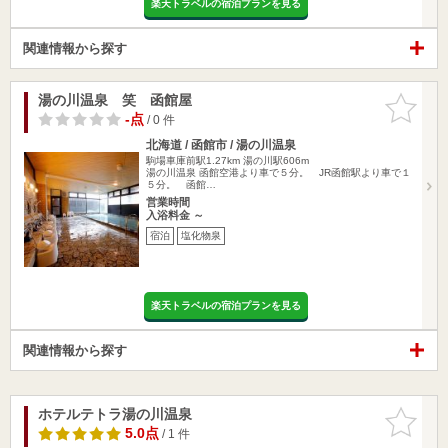
楽天トラベルの宿泊プランを見る
関連情報から探す
湯の川温泉 笑 函館屋
お気に入
りに追加
-点
/ 0 件
北海道 / 函館市 / 湯の川温泉
駒場車庫前駅1.27km
湯の川駅606m
湯の川温泉 函館空港より車で５分。 JR函館駅より車で１
５分。 函館…
営業時間
入浴料金 ～
宿泊
塩化物泉
楽天トラベルの宿泊プランを見る
関連情報から探す
ホテルテトラ湯の川温泉
お気に入
りに追加
5.0点
/ 1 件