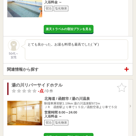
入浴料金 ～
宿泊
塩化物泉
楽天トラベルの宿泊プランを見る
とても良かった。お湯も料理も最高でした( ´∀`)
50代～
女性
関連情報から探す
湯の川リバーサイドホテル
お気に入
りに追加
-点
/ 0 件
北海道 / 函館市 / 湯の川温泉
駒場車庫前駅1.19km
湯の川温泉駅672m
ＪＲ 函館駅より車で１５分／函館空港より車で５分
営業時間 8:00～24:00
入浴料金 ～
宿泊
塩化物泉