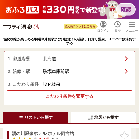
購入済チケットはこちら
ログイン
履歴
メニュー
塩化物泉が楽しめる駒場車庫前駅(北海道)近くの温泉、日帰り温泉、スーパー銭湯おす
すめ
1. 都道府県
北海道
2. 沿線・駅
駒場車庫前駅
3. こだわり条件
塩化物泉
こだわり条件を変更する
リストから探す
地図から探す
湯の川温泉ホテル ホテル雨宮館
お気に入
りに追加