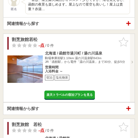
函館の夜景も楽しめます。屋上なので星空も良いし！屋上は貴
重？赤湯…
匿名
関連情報から探す
割烹旅館若松
お気に入
りに追加
-点
/ 0 件
北海道 / 函館市湯川町 / 湯の川温泉
駒場車庫前駅1.10km
湯の川温泉駅643m
JR「函館駅」から電停「湯の川温泉」まで30分、徒歩5分
営業時間
入浴料金 ～
宿泊
塩化物泉
楽天トラベルの宿泊プランを見る
関連情報から探す
割烹旅館 若松
お気に入
りに追加
-点
/ 0 件