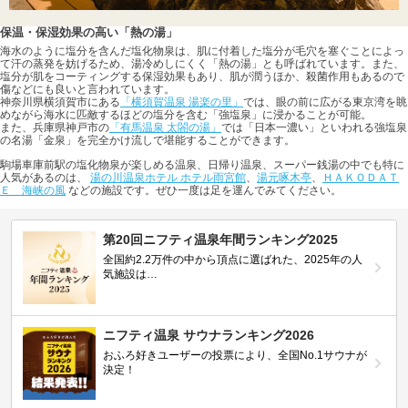
保温・保湿効果の高い「熱の湯」
海水のように塩分を含んだ塩化物泉は、肌に付着した塩分が毛穴を塞ぐことによっ
て汗の蒸発を妨げるため、湯冷めしにくく「熱の湯」とも呼ばれています。また、
塩分が肌をコーティングする保湿効果もあり、肌が潤うほか、殺菌作用もあるので
傷などにも良いと言われています。
神奈川県横須賀市にある
「横須賀温泉 湯楽の里」
では、眼の前に広がる東京湾を眺
めながら海水に匹敵するほどの塩分を含む「強塩泉」に浸かることが可能。
また、兵庫県神戸市の
「有馬温泉 太閤の湯」
では「日本一濃い」といわれる強塩泉
の名湯「金泉」を完全かけ流しで堪能することができます。
駒場車庫前駅の塩化物泉が楽しめる温泉、日帰り温泉、スーパー銭湯の中でも特に
人気があるのは、
湯の川温泉ホテル ホテル雨宮館
、
湯元啄木亭
、
ＨＡＫＯＤＡＴ
Ｅ 海峡の風
などの施設です。ぜひ一度は足を運んでみてください。
第20回ニフティ温泉年間ランキング2025
全国約2.2万件の中から頂点に選ばれた、2025年の人
気施設は…
ニフティ温泉 サウナランキング2026
おふろ好きユーザーの投票により、全国No.1サウナが
決定！