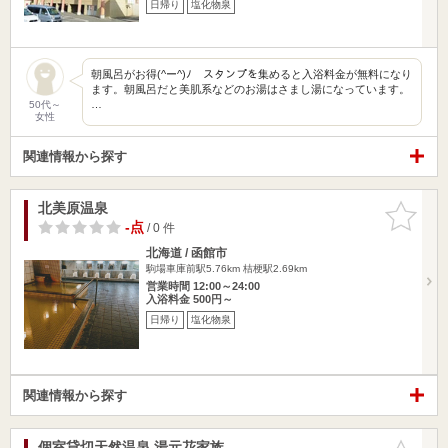
日帰り
塩化物泉
朝風呂がお得(^ー^)ﾉ スタンプを集めると入浴料金が無料になり
ます。朝風呂だと美肌系などのお湯はさまし湯になっています。
…
50代～
女性
関連情報から探す
北美原温泉
お気に入
りに追加
-点
/ 0 件
北海道 / 函館市
駒場車庫前駅5.76km
桔梗駅2.69km
営業時間 12:00～24:00
入浴料金 500円～
日帰り
塩化物泉
関連情報から探す
個室貸切天然温泉 湯元花家族
お気に入