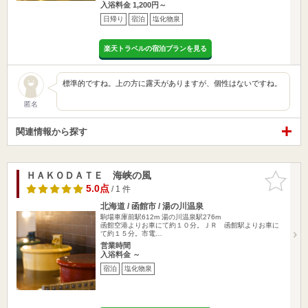
入浴料金 1,200円～
日帰り
宿泊
塩化物泉
楽天トラベルの宿泊プランを見る
標準的ですね。上の方に露天がありますが、個性はないですね。
匿名
関連情報から探す
ＨＡＫＯＤＡＴＥ 海峡の風
お気に入
りに追加
5.0点
/ 1 件
北海道 / 函館市 / 湯の川温泉
駒場車庫前駅612m
湯の川温泉駅276m
函館空港よりお車にて約１０分。ＪＲ 函館駅よりお車に
て約１５分。市電…
営業時間
入浴料金 ～
宿泊
塩化物泉