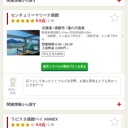
関連情報から探す
センチュリーマリーナ函館
お気に入
りに追加
5.0点
/ 1 件
北海道 / 函館市 / 湯の川温泉
駒場車庫前駅5.01km
市役所前駅418m
・「函館駅」から徒歩で約5分 ・「函館空港」から車で約5
分
営業時間 6:00～24:30
入浴料金 2,000円～
宿泊
塩化物泉
楽天トラベルの宿泊プランを見る
広々としてゆったりくつろげる空間。お湯も景色もとても良かっ
たです(*^-^)
50代～
女性
関連情報から探す
ラビスタ函館ベイ ANNEX
お気に入
りに追加
4.0点
/ 1 件