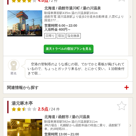
4.0点
/ 2 件
北海道 / 函館市湯川町 / 湯の川温泉
駒場車庫前駅435m
湯の川温泉駅161m
函館市電 湯川温泉駅より徒歩2分道央自動車道 八雲ICより
国道277…
営業時間 6:00～22:00
入浴料金 400円～
日帰り
宿泊
塩化物泉
楽天トラベルの宿泊プランを見る
空港の管制塔のような感じの宿。でかでかと看板が掲げられて
いるので、ちょっとガックリ来るが、とにかく安い。１泊朝食付
きで宿…
匿名
関連情報から探す
湯元啄木亭
お気に入
りに追加
2.5点
/ 24 件
北海道 / 函館市 / 湯の川温泉
駒場車庫前駅582m
湯の川温泉駅311m
JRの場合：札幌駅から函館本線の特急に乗り、函館駅下
車。約3時間20…
営業時間 13:00～21:00