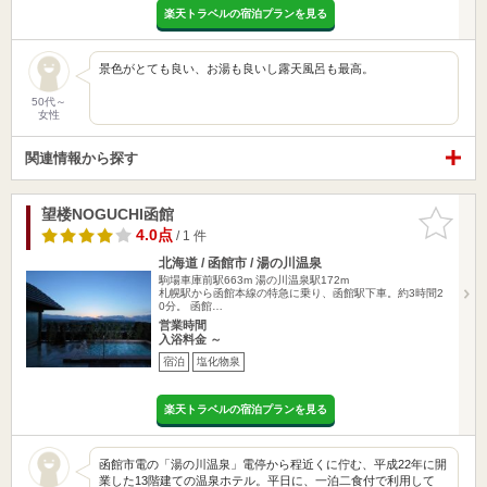
楽天トラベルの宿泊プランを見る
景色がとても良い、お湯も良いし露天風呂も最高。
50代～
女性
関連情報から探す
望楼NOGUCHI函館
お気に入
りに追加
4.0点
/ 1 件
北海道 / 函館市 / 湯の川温泉
駒場車庫前駅663m
湯の川温泉駅172m
札幌駅から函館本線の特急に乗り、函館駅下車。約3時間2
0分。 函館…
営業時間
入浴料金 ～
宿泊
塩化物泉
楽天トラベルの宿泊プランを見る
函館市電の「湯の川温泉」電停から程近くに佇む、平成22年に開
業した13階建ての温泉ホテル。平日に、一泊二食付で利用して