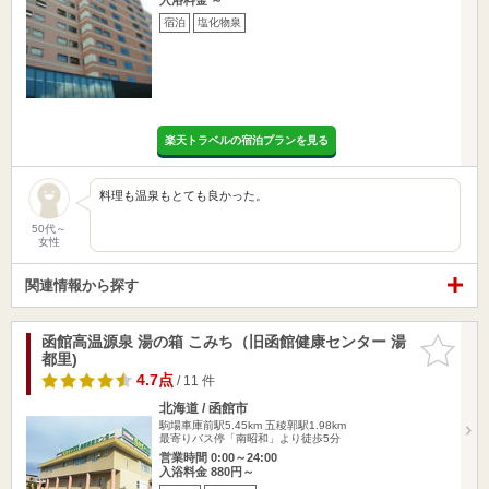
宿泊
塩化物泉
楽天トラベルの宿泊プランを見る
料理も温泉もとても良かった。
50代～
女性
関連情報から探す
函館高温源泉 湯の箱 こみち（旧函館健康センター 湯
お気に入
都里)
りに追加
4.7点
/ 11 件
北海道 / 函館市
駒場車庫前駅5.45km
五稜郭駅1.98km
最寄りバス停「南昭和」より徒歩5分
営業時間 0:00～24:00
入浴料金 880円～