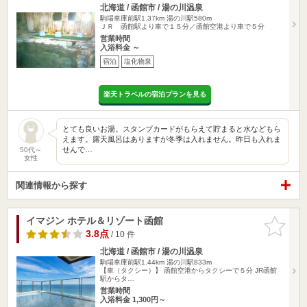
北海道 / 函館市 / 湯の川温泉
駒場車庫前駅1.37km
湯の川駅580m
ＪＲ 函館駅より車で１５分／函館空港より車で５分
営業時間
入浴料金 ～
宿泊
塩化物泉
楽天トラベルの宿泊プランを見る
とても良いお湯。スタンプカードがもらえて貯まると水などもら
えます。露天風呂はありますが冬季は入れません。昨日も入れま
せんで…
50代～
女性
関連情報から探す
イマジン ホテル＆リゾート函館
お気に入
りに追加
3.8点
/ 10 件
北海道 / 函館市 / 湯の川温泉
駒場車庫前駅1.44km
湯の川駅833m
【車（タクシー）】 函館空港からタクシーで５分 JR函館
駅からタ…
営業時間
入浴料金 1,300円～