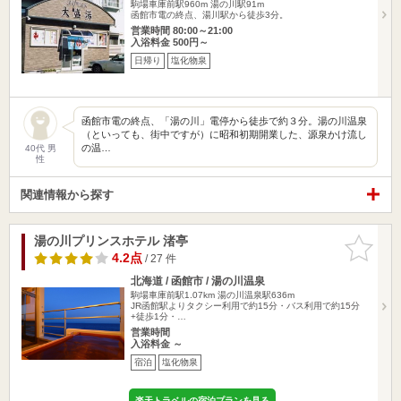
駒場車庫前駅960m
湯の川駅91m
函館市電の終点、湯川駅から徒歩3分。
営業時間 80:00～21:00
入浴料金 500円～
日帰り
塩化物泉
函館市電の終点、「湯の川」電停から徒歩で約３分。湯の川温泉
（といっても、街中ですが）に昭和初期開業した、源泉かけ流し
の温…
40代 男
性
関連情報から探す
湯の川プリンスホテル 渚亭
お気に入
りに追加
4.2点
/ 27 件
北海道 / 函館市 / 湯の川温泉
駒場車庫前駅1.07km
湯の川温泉駅636m
JR函館駅よりタクシー利用で約15分・バス利用で約15分
+徒歩1分・…
営業時間
入浴料金 ～
宿泊
塩化物泉
楽天トラベルの宿泊プランを見る