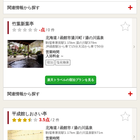
関連情報から探す
竹葉新葉亭
お気に入
りに追加
-点
/ 0 件
北海道 / 函館市湯川町 / 湯の川温泉
駒場車庫前駅1.15km
湯の川駅379m
JR函館駅から車で15分大沼から車で50分
営業時間
入浴料金 ～
宿泊
塩化物泉
楽天トラベルの宿泊プランを見る
関連情報から探す
平成館しおさい亭
お気に入
りに追加
3.5点
/ 2 件
北海道 / 函館市 / 湯の川温泉
駒場車庫前駅1.17km
湯の川温泉駅671m
営業時間