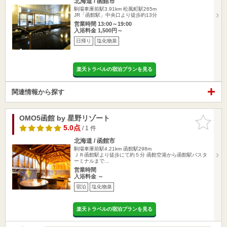
北海道 / 函館市
駒場車庫前駅3.91km
松風町駅265m
JR「函館駅」中央口より徒歩約13分
営業時間 13:00～19:00
入浴料金 1,500円～
日帰り
塩化物泉
楽天トラベルの宿泊プランを見る
関連情報から探す
OMO5函館 by 星野リゾート
お気に入
りに追加
5.0点
/ 1 件
北海道 / 函館市
駒場車庫前駅4.21km
函館駅298m
ＪＲ函館駅より徒歩にて約５分 函館空港から函館駅バスタ
ーミナルまで…
営業時間
入浴料金 ～
宿泊
塩化物泉
楽天トラベルの宿泊プランを見る