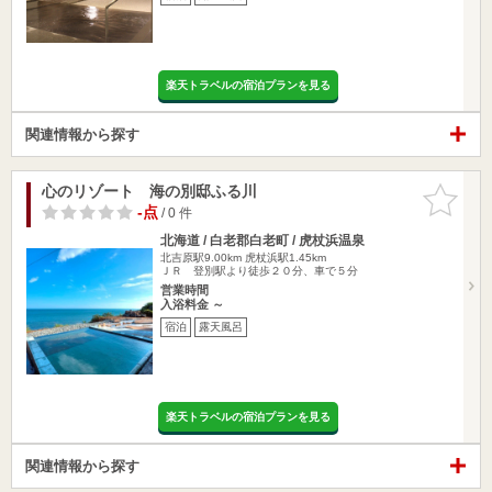
楽天トラベルの宿泊プランを見る
関連情報から探す
心のリゾート 海の別邸ふる川
お気に入
りに追加
-点
/ 0 件
北海道 / 白老郡白老町 / 虎杖浜温泉
北吉原駅9.00km
虎杖浜駅1.45km
ＪＲ 登別駅より徒歩２０分、車で５分
営業時間
入浴料金 ～
宿泊
露天風呂
楽天トラベルの宿泊プランを見る
関連情報から探す