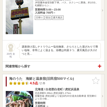
JR室蘭本線登別駅下車。バス、タクシーに乗換。約10分。
札幌駅からシ…
営業時間 5:00～23:00
入浴料金 700円～
日帰り
宿泊
露天風呂
源泉掛け流しナトリウムー塩化物泉、さらりとした湯ざわりで薄
い塩味、非常によく温まる。浴槽は内湯３つ、露天風呂が大小2
つと充…
20代 女
性
関連情報から探す
海のうた 海鮮と温泉宿(旧民宿500マイル)
お気に入
りに追加
4.5点
/ 2 件
北海道 / 白老郡白老町 / 虎杖浜温泉
北吉原駅6.38km
虎杖浜駅1.27km
室蘭本線 虎杖浜駅より徒歩約20分道央自動車道 登別東IC
より苫小牧…
営業時間
入浴料金 ～