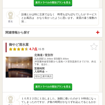
楽天トラベルの宿泊プランを見る
設備とかは特に立派ではなく 料理もぼちぼちでしたが サービス
とお風呂は かなり良かったように思います。 泉質の違う複数の
浴…
匿名
関連情報から探す
御やど清水屋
お気に入
りに追加
4.7点
/ 6 件
北海道 / 登別市
北吉原駅11.94km
登別駅5.90km
JR室蘭本線登別駅から道南バス登別温泉行きで17分、終点
下車、徒歩1…
営業時間
入浴料金 ～
宿泊
露天風呂
楽天トラベルの宿泊プランを見る
１０月２２日に１泊しました。旅館に着いたのが１９時頃になっ
てしまったのですが、夕食の時間がかなりずれ込んでるにもかか