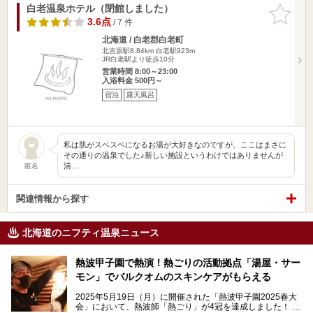
白老温泉ホテル（閉館しました）
お気に入
りに追加
3.6点
/ 7 件
北海道 / 白老郡白老町
北吉原駅8.84km
白老駅923m
JR白老駅より徒歩10分
営業時間 8:00～23:00
入浴料金 500円～
宿泊
露天風呂
私は肌がスベスベになるお湯が大好きなのですが、ここはまさに
その通りの温泉でした♪新しい施設というわけではありませんが
清…
匿名
関連情報から探す
北海道のニフティ温泉ニュース
熱波甲子園で熱演！熱ごりの活動拠点「湯屋・サー
モン」でバルクオムのスキンケアがもらえる
2025年5月19日（月）に開催された「熱波甲子園2025春大
会」において、熱波師「熱ごり」が4冠を達成しました！