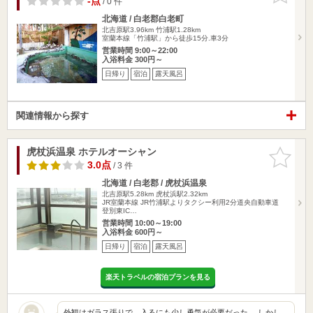
-点
/ 0 件
北海道 / 白老郡白老町
北吉原駅3.96km
竹浦駅1.28km
室蘭本線「竹浦駅」から徒歩15分.車3分
営業時間 9:00～22:00
入浴料金 300円～
日帰り
宿泊
露天風呂
関連情報から探す
虎杖浜温泉 ホテルオーシャン
お気に入
りに追加
3.0点
/ 3 件
北海道 / 白老郡 / 虎杖浜温泉
北吉原駅5.28km
虎杖浜駅2.32km
JR室蘭本線 JR竹浦駅よりタクシー利用2分道央自動車道
登別東IC…
営業時間 10:00～19:00
入浴料金 600円～
日帰り
宿泊
露天風呂
楽天トラベルの宿泊プランを見る
外観はガラス張りで、入るにも少し勇気が必要だった。 しかし、