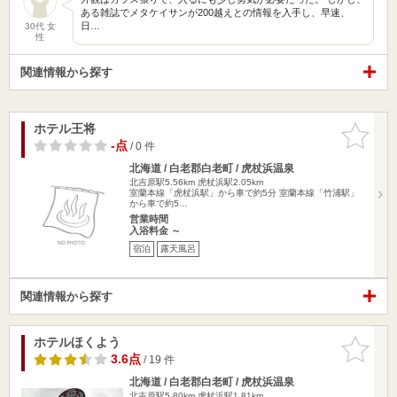
ある雑誌でメタケイサンが200越えとの情報を入手し、早速、
日…
30代 女
性
関連情報から探す
ホテル王将
お気に入
りに追加
-点
/ 0 件
北海道 / 白老郡白老町 / 虎杖浜温泉
北吉原駅5.56km
虎杖浜駅2.05km
室蘭本線「虎杖浜駅」から車で約5分 室蘭本線「竹浦駅」
から車で約5…
営業時間
入浴料金 ～
宿泊
露天風呂
関連情報から探す
ホテルほくよう
お気に入
りに追加
3.6点
/ 19 件
北海道 / 白老郡白老町 / 虎杖浜温泉
北吉原駅5.80km
虎杖浜駅1.81km