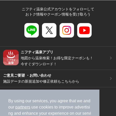
ニフティ温泉公式アカウントをフォローして
おトク情報やクーポン情報を受け取ろう
ニフティ温泉アプリ
地図から温泉検索！お得な限定クーポンも！
今すぐダウンロード！
ご意見ご要望 ・お問い合わせ
施設データの新規追加や修正依頼もこちらから
スマートフォン
/
PC
加盟店募集（資料請求）
広告出稿のご案内
By using our services, you agree that we and
our
partners
use cookies to improve advertisi
利用規約
ライフスタイルMEMBERS+規約
ng and enhance your experience on our servi
特定商取引法に基づく表記
ヘルプ
採用情報