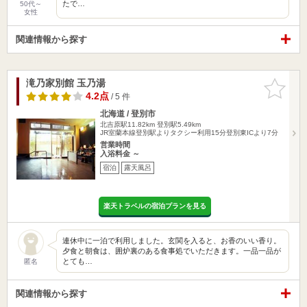
たで…
50代～
女性
関連情報から探す
滝乃家別館 玉乃湯
お気に入
りに追加
4.2点
/ 5 件
北海道 / 登別市
北吉原駅11.82km
登別駅5.49km
JR室蘭本線登別駅よりタクシー利用15分登別東ICより7分
営業時間
入浴料金 ～
宿泊
露天風呂
楽天トラベルの宿泊プランを見る
連休中に一泊で利用しました。玄関を入ると、お香のいい香り。
夕食と朝食は、囲炉裏のある食事処でいただきます。一品一品が
とても…
匿名
関連情報から探す