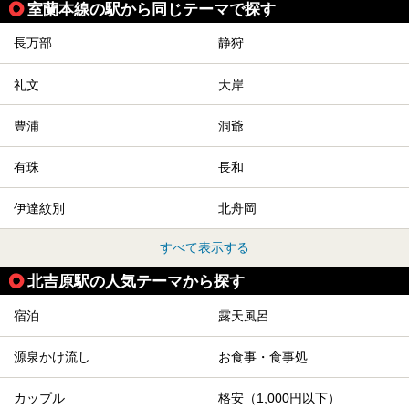
室蘭本線の駅から同じテーマで探す
今回は、そんな「休日ビルヂング」の魅力を5つのポイント
からご紹介します。
長万部
静狩
礼文
大岸
豊浦
洞爺
有珠
長和
伊達紋別
北舟岡
すべて表示する
北吉原駅の人気テーマから探す
宿泊
露天風呂
源泉かけ流し
お食事・食事処
カップル
格安（1,000円以下）