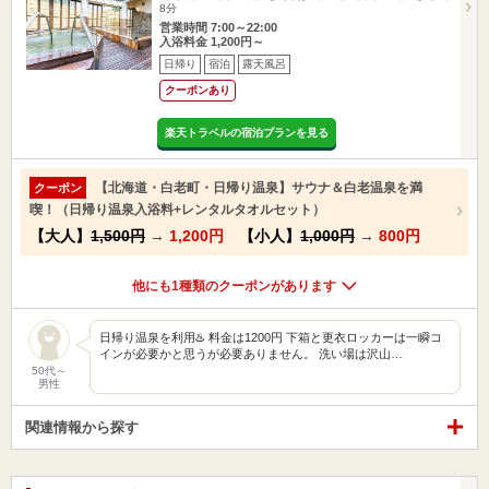
8分
営業時間 7:00～22:00
入浴料金 1,200円～
日帰り
宿泊
露天風呂
クーポンあり
楽天トラベルの宿泊プランを見る
【北海道・白老町・日帰り温泉】サウナ＆白老温泉を満
クーポン
喫！（日帰り温泉入浴料+レンタルタオルセット）
【大人】
1,500円
→
1,200円
【小人】
1,000円
→
800円
他にも1種類のクーポンがあります
日帰り温泉を利用♨️ 料金は1200円 下箱と更衣ロッカーは一瞬コ
インが必要かと思うが必要ありません。 洗い場は沢山…
50代～
男性
関連情報から探す