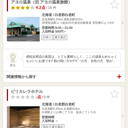
アヨロ温泉（旧 アヨロ温泉旅館）
お気に入
りに追加
4.2点
/ 16 件
北海道 / 白老郡白老町
北吉原駅8.45km
虎杖浜駅932m
JR虎杖浜駅より徒歩20分道央自動車道 登別東ICより6分
営業時間 8:00～21:00
入浴料金 500円～
日帰り
露天風呂
虎杖浜周辺の泉質は、とても素晴らしく、ここの温泉もめちゃく
ちゃいいお湯です!! 肌の弱い方やｱﾄﾋﾟｰの方、女性の方、肌が…
匿名
関連情報から探す
ピリカレラホテル
お気に入
りに追加
-点
/ 0 件
北海道 / 白老郡白老町
北吉原駅8.85km
白老駅928m
白老駅よりお車にて５分、徒歩にて１５分
営業時間
入浴料金 ～
宿泊
露天風呂