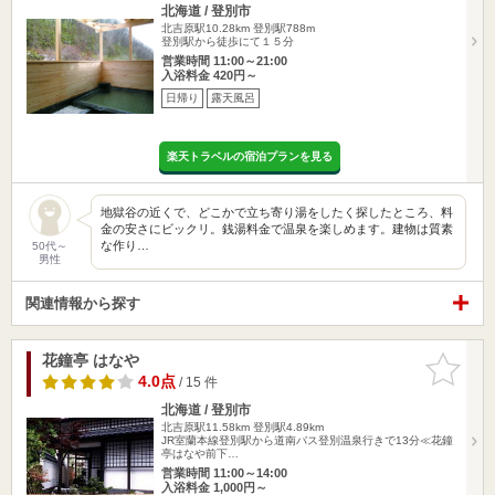
北海道 / 登別市
北吉原駅10.28km
登別駅788m
登別駅から徒歩にて１５分
営業時間 11:00～21:00
入浴料金 420円～
日帰り
露天風呂
楽天トラベルの宿泊プランを見る
地獄谷の近くで、どこかで立ち寄り湯をしたく探したところ、料
金の安さにビックリ。銭湯料金で温泉を楽しめます。建物は質素
な作り…
50代～
男性
関連情報から探す
花鐘亭 はなや
お気に入
りに追加
4.0点
/ 15 件
北海道 / 登別市
北吉原駅11.58km
登別駅4.89km
JR室蘭本線登別駅から道南バス登別温泉行きで13分≪花鐘
亭はなや前下…
営業時間 11:00～14:00
入浴料金 1,000円～