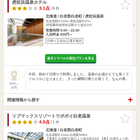
虎杖浜温泉ホテル
お気に入
りに追加
3.1点
/ 8 件
北海道 / 白老郡白老町 / 虎杖浜温泉
北吉原駅8.22km
虎杖浜駅637m
JR室蘭本線虎杖浜駅から徒歩3分
営業時間 9:00～22:00
入浴料金 650円～
日帰り
宿泊
露天風呂
楽天トラベルの宿泊プランを見る
今回、初めて日帰りで利用しました。 温泉のお湯がとても良くて
ツルツルになりました。 入った瞬間の香りが良くて、なんの香…
50代～
女性
関連情報から探す
リブマックスリゾートウポポイ白老温泉
お気に入
りに追加
4.0点
/ 1 件
北海道 / 白老郡白老町
北吉原駅8.41km
白老駅568m
【電車】白老駅正面口より徒歩約10分 【車】白老ICより約