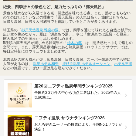
絶景、四季折々の景色など、魅力たっぷりの「露天風呂」
景色を眺めながら入浴できる点、開放感を味わえる点、また、熱がこもらない
のでのぼせにくいなどの理由で「露天風呂」の人気は高く、旅館はもちろん、
日帰り温泉、日帰り入浴施設でも併設しているところが多くあります。
埼玉県の「
杉戸天然温泉 雅楽の湯
」では、四季を通じて味わえる自然と杉戸の
広い空を眺めながら、夏は「源泉あつ湯」、冬は「生源泉つぼ風呂・石風呂」
露天風呂での生源泉かけ流しを楽しめます。
5種類の露天風呂が楽しめる静岡県の「
柚木の郷
」は、開放感たっぷりで癒しの
空間です。また、露天風呂敷地内にある熱風蒸屋（ロウリュウ サウナ）では、
毎日定時刻にロウリュウも楽しめます。
北吉原駅の露天風呂が楽しめる温泉、日帰り温泉、スーパー銭湯の中でも特に
人気があるのは、
温泉ホテル和秀
、
虎杖浜温泉 ホテルオーシャン
、
ホテル王将
などの施設です。ぜひ一度は足を運んでみてください。
第20回ニフティ温泉年間ランキング2025
全国約2.2万件の中から頂点に選ばれた、2025年の人
気施設は…
ニフティ温泉 サウナランキング2026
おふろ好きユーザーの投票により、全国No.1サウナが
決定！