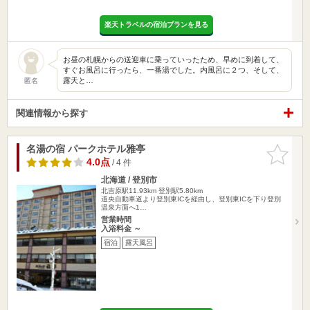
楽天トラベルの宿泊プランを見る
お昼の札幌からの送迎車に乗っていったため、早めに到着して、
すぐお風呂に行ったら、一番湯でした。内風呂に２つ、そして、
露天と…
匿名
関連情報から探す
名湯の宿 パークホテル雅亭
お気に入
りに追加
4.0点
/ 4 件
北海道 / 登別市
北吉原駅11.93km
登別駅5.80km
道央自動車道より登別東ICを経由し、登別東ICを下り登別
温泉方面へ1…
営業時間
入浴料金 ～
宿泊
露天風呂