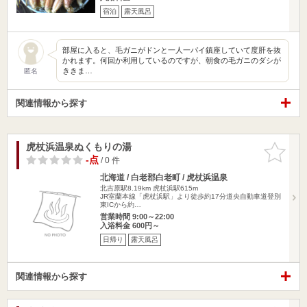
宿泊
露天風呂
部屋に入ると、毛ガニがドンと一人一パイ鎮座していて度肝を抜
かれます。何回か利用しているのですが、朝食の毛ガニのダシが
ききま…
匿名
関連情報から探す
虎杖浜温泉ぬくもりの湯
お気に入
りに追加
-点
/ 0 件
北海道 / 白老郡白老町 / 虎杖浜温泉
北吉原駅8.19km
虎杖浜駅615m
JR室蘭本線「虎杖浜駅」より徒歩約17分道央自動車道登別
東ICから約…
営業時間 9:00～22:00
入浴料金 600円～
日帰り
露天風呂
関連情報から探す