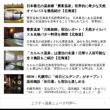
このたび、バルクオム賞の受賞を記念して、熱ごりさんの活
動拠点である北海道の銭湯「湯屋・サーモン」にて、メンズ
日本最北の温泉郷「豊富温泉」世界的に希少な天然
スキンケアブランド バルクオムの「ONE DAY KIT」を数量
オイルバスを徹底紹介【北海道】
限定でプレゼントいたします。
老若男女問わず、多くの方にご体験いただける製品ですの
豊富温泉(北海道天塩郡豊富町)は、日本最北にある温泉郷。
で、ぜひお試しください。※6月13日配布開始、なくなり次
温泉に石油成分を含有することで知られており、世界的にも
第終了
大変希少な泉質です。また、油分が乾癬やアトピー性皮膚炎
に特効があると言われ、遠隔地ながらも全国から湯治・療養
───
豊富温泉「川島旅館」宿泊レポート！天然オイルバ
目的で多くの人々が訪れます。
提供元：株式会社バルクオム【PR】
ス＆名物バター料理を満喫【北海道】
この記事は株式会社バルクオム商品のPR記事です。
今回、四半世紀以上に渡り全国の温泉を巡り続ける筆者が現
日本最北の温泉郷とされる豊富温泉。油分を含む特殊な泉質
地体験し、独自の視点で豊富温泉の“天然オイルバス”をレポ
で知られ、遠隔地ながらも全国から多くの湯治客や温泉ファ
ート。温泉地概要や日帰り入浴施設をはじめ、宿泊施設・ア
ンが訪れる地です。
クセスまで徹底紹介します！
「カルルス温泉」は湯治の名湯！日帰り入浴可能な
「川島旅館」は、豊富温泉の開湯当初から営業する老舗旅
全３施設もご紹介【北海道】
館。とりわけ温泉の良さと名物のバター料理に定評があり、
口コミの評判も非常に高い宿。今回は筆者自ら宿泊し、自慢
カルルス温泉(北海道登別市)は、国民保養温泉地や名湯百選
の温泉や料理をはじめ、パブリックスペース・客室など宿の
にも選ばれた名湯。“登別カルルス温泉”とも呼ばれ、入浴剤
全貌を徹底的にご紹介します！
としてその名を聞いたことがある方も多いでしょう。観光色
豊かな登別温泉とは対照的な存在で、今も湯治場的な要素が
NEW：札幌市に「休日ビルヂング」がオープン！
残る閑静な温泉地です。
温浴施設「休日湯」も宿泊も楽しめる
今回、四半世紀以上に渡り全国の温泉を巡り続ける筆者が現
札幌市南区・定山渓エリアに、温浴施設「休日湯（きゅうじ
地体験し、カルルス温泉をご紹介。温泉地の概要や泉質解説
つゆ）」が、2025年4月24日にオープンしました！ 定山
をはじめ、日帰り入浴可能な全３施設の紹介・周辺観光・ア
渓の新たなランドマーク「休日ビルヂング」として誕生した
クセスまで徹底紹介します！
この施設は、温泉・サウナの「休日湯」・ラウンジの「THE
LOUNGE DAYOF」・グルメ「休日洋麺店」・ホテル「エク
ニフティ温泉ニュースTOPへ
スクラメーションホテル」で構成された、まさに大人の癒し
空間。