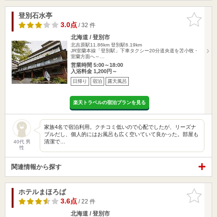
登別石水亭
お気に入
りに追加
3.0点
/ 32 件
北海道 / 登別市
北吉原駅11.86km
登別駅6.19km
JR室蘭本線「登別駅」下車タクシー20分道央道を苫小牧・
室蘭方面へ～…
営業時間 5:00～18:00
入浴料金 1,200円～
日帰り
宿泊
露天風呂
楽天トラベルの宿泊プランを見る
家族4名で宿泊利用。クチコミ低いので心配でしたが、リーズナ
ブルだし、個人的にはお風呂も広く空いていて良かった。部屋も
清潔で…
40代 男
性
関連情報から探す
ホテルまほろば
お気に入
りに追加
3.6点
/ 22 件
北海道 / 登別市