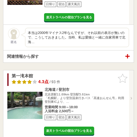
日帰り
宿泊
露天風呂
楽天トラベルの宿泊プランを見る
本当は2000年マイナス2年なんですが、それ以前の表示が無いの
で、こうしておきました。当時、私は愛猫と一緒に自家用車で北
海…
匿名
関連情報から探す
第一滝本館
お気に入
りに追加
4.3点
/ 93 件
北海道 / 登別市
北吉原駅11.69km
登別駅5.61km
「札幌駅」より登別温泉行きバス「高速おんせん号」利用
登別東ICより、…
営業時間 9:00～18:00
入浴料金 2,500円～
日帰り
宿泊
露天風呂
楽天トラベルの宿泊プランを見る