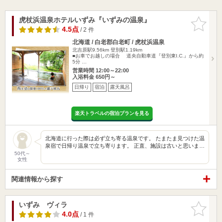
虎杖浜温泉ホテルいずみ『いずみの温泉』
お気に入
りに追加
4.5点
/ 2 件
北海道 / 白老郡白老町 / 虎杖浜温泉
北吉原駅9.56km
登別駅1.19km
■お車でお越しの場合 道央自動車道『登別東I.C.』から約
5分 …
営業時間 12:00～22:00
入浴料金 650円～
日帰り
宿泊
露天風呂
楽天トラベルの宿泊プランを見る
北海道に行った際は必ず立ち寄る温泉です。 たまたま見つけた温
泉宿で日帰り温泉で立ち寄ります。 正直、施設は古いと思いま…
50代～
女性
関連情報から探す
いずみ ヴィラ
お気に入
りに追加
4.0点
/ 1 件