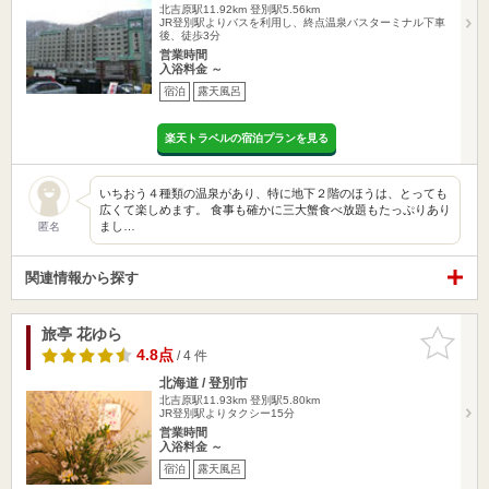
北吉原駅11.92km
登別駅5.56km
JR登別駅よりバスを利用し、終点温泉バスターミナル下車
後、徒歩3分
営業時間
入浴料金 ～
宿泊
露天風呂
楽天トラベルの宿泊プランを見る
いちおう４種類の温泉があり、特に地下２階のほうは、とっても
広くて楽しめます。 食事も確かに三大蟹食べ放題もたっぷりあり
まし…
匿名
関連情報から探す
旅亭 花ゆら
お気に入
りに追加
4.8点
/ 4 件
北海道 / 登別市
北吉原駅11.93km
登別駅5.80km
JR登別駅よりタクシー15分
営業時間
入浴料金 ～
宿泊
露天風呂