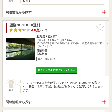
わらず…
匿名
関連情報から探す
望楼NOGUCHI登別
お気に入
りに追加
3.5点
/ 2 件
北海道 / 登別市
北吉原駅11.94km
登別駅6.28km
JR登別駅前より登別温泉行きバス利用、終点登別温泉下車
（約15分）登…
営業時間
入浴料金 ～
宿泊
露天風呂
楽天トラベルの宿泊プランを見る
こちらのホテルは料金が高いのですがそれだけの値のある宿で
す。 接客、食事、部屋、お風呂どれをとっても満足できると思い
ます。…
匿名
関連情報から探す