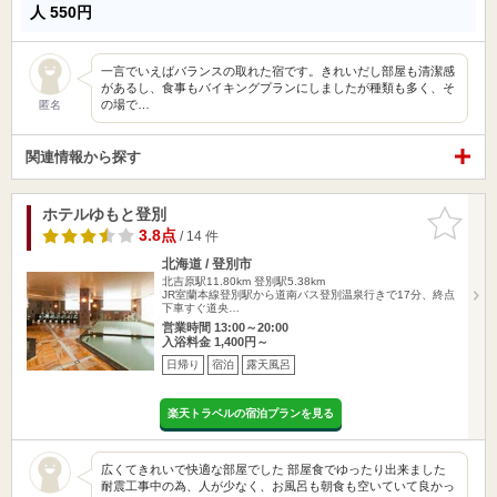
人
550円
一言でいえばバランスの取れた宿です。きれいだし部屋も清潔感
があるし、食事もバイキングプランにしましたが種類も多く、そ
の場で…
匿名
関連情報から探す
ホテルゆもと登別
お気に入
りに追加
3.8点
/ 14 件
北海道 / 登別市
北吉原駅11.80km
登別駅5.38km
JR室蘭本線登別駅から道南バス登別温泉行きで17分、終点
下車すぐ道央…
営業時間 13:00～20:00
入浴料金 1,400円～
日帰り
宿泊
露天風呂
楽天トラベルの宿泊プランを見る
広くてきれいで快適な部屋でした 部屋食でゆったり出来ました
耐震工事中の為、人が少なく、お風呂も朝食も空いていて良かっ