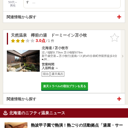
す …
50代～
男性
関連情報から探す
天然温泉 樽前の湯 ドーミーイン苫小牧
お気に入
りに追加
3.0点
/ 1 件
北海道 / 苫小牧市
沼ノ端駅8.75km
苫小牧駅679m
新千歳空港→苫小牧行(道南バス)約45分表町停留所徒歩3分
■JR…
営業時間
入浴料金 ～
宿泊
露天風呂
楽天トラベルの宿泊プランを見る
関連情報から探す
北海道のニフティ温泉ニュース
熱波甲子園で熱演！熱ごりの活動拠点「湯屋・サー