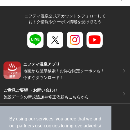
ニフティ温泉公式アカウントをフォローして
おトク情報やクーポン情報を受け取ろう
ニフティ温泉アプリ
地図から温泉検索！お得な限定クーポンも！
今すぐダウンロード！
ご意見ご要望 ・お問い合わせ
施設データの新規追加や修正依頼もこちらから
スマートフォン
/
PC
加盟店募集（資料請求）
広告出稿のご案内
By using our services, you agree that we and
our
partners
use cookies to improve advertisi
利用規約
ライフスタイルMEMBERS+規約