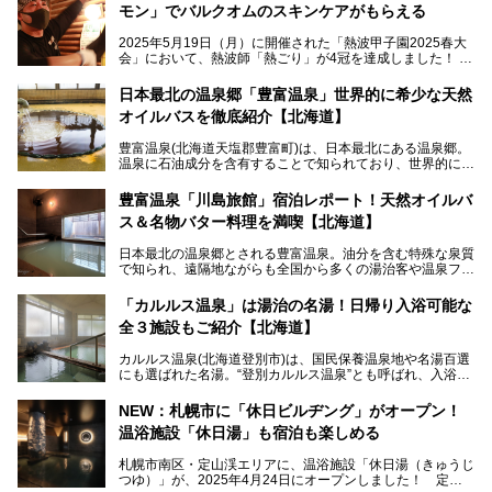
モン」でバルクオムのスキンケアがもらえる
2025年5月19日（月）に開催された「熱波甲子園2025春大
会」において、熱波師「熱ごり」が4冠を達成しました！
このたび、バルクオム賞の受賞を記念して、熱ごりさんの活
動拠点である北海道の銭湯「湯屋・サーモン」にて、メンズ
日本最北の温泉郷「豊富温泉」世界的に希少な天然
スキンケアブランド バルクオムの「ONE DAY KIT」を数量
オイルバスを徹底紹介【北海道】
限定でプレゼントいたします。
老若男女問わず、多くの方にご体験いただける製品ですの
豊富温泉(北海道天塩郡豊富町)は、日本最北にある温泉郷。
で、ぜひお試しください。※6月13日配布開始、なくなり次
温泉に石油成分を含有することで知られており、世界的にも
第終了
大変希少な泉質です。また、油分が乾癬やアトピー性皮膚炎
に特効があると言われ、遠隔地ながらも全国から湯治・療養
───
豊富温泉「川島旅館」宿泊レポート！天然オイルバ
目的で多くの人々が訪れます。
提供元：株式会社バルクオム【PR】
ス＆名物バター料理を満喫【北海道】
この記事は株式会社バルクオム商品のPR記事です。
今回、四半世紀以上に渡り全国の温泉を巡り続ける筆者が現
日本最北の温泉郷とされる豊富温泉。油分を含む特殊な泉質
地体験し、独自の視点で豊富温泉の“天然オイルバス”をレポ
で知られ、遠隔地ながらも全国から多くの湯治客や温泉ファ
ート。温泉地概要や日帰り入浴施設をはじめ、宿泊施設・ア
ンが訪れる地です。
クセスまで徹底紹介します！
「カルルス温泉」は湯治の名湯！日帰り入浴可能な
「川島旅館」は、豊富温泉の開湯当初から営業する老舗旅
全３施設もご紹介【北海道】
館。とりわけ温泉の良さと名物のバター料理に定評があり、
口コミの評判も非常に高い宿。今回は筆者自ら宿泊し、自慢
カルルス温泉(北海道登別市)は、国民保養温泉地や名湯百選
の温泉や料理をはじめ、パブリックスペース・客室など宿の
にも選ばれた名湯。“登別カルルス温泉”とも呼ばれ、入浴剤
全貌を徹底的にご紹介します！
としてその名を聞いたことがある方も多いでしょう。観光色
豊かな登別温泉とは対照的な存在で、今も湯治場的な要素が
NEW：札幌市に「休日ビルヂング」がオープン！
残る閑静な温泉地です。
温浴施設「休日湯」も宿泊も楽しめる
今回、四半世紀以上に渡り全国の温泉を巡り続ける筆者が現
札幌市南区・定山渓エリアに、温浴施設「休日湯（きゅうじ
地体験し、カルルス温泉をご紹介。温泉地の概要や泉質解説
つゆ）」が、2025年4月24日にオープンしました！ 定山
をはじめ、日帰り入浴可能な全３施設の紹介・周辺観光・ア