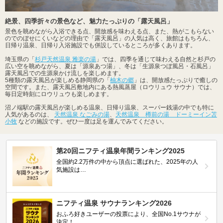
絶景、四季折々の景色など、魅力たっぷりの「露天風呂」
景色を眺めながら入浴できる点、開放感を味わえる点、また、熱がこもらない
のでのぼせにくいなどの理由で「露天風呂」の人気は高く、旅館はもちろん、
日帰り温泉、日帰り入浴施設でも併設しているところが多くあります。
埼玉県の「
杉戸天然温泉 雅楽の湯
」では、四季を通じて味わえる自然と杉戸の
広い空を眺めながら、夏は「源泉あつ湯」、冬は「生源泉つぼ風呂・石風呂」
露天風呂での生源泉かけ流しを楽しめます。
5種類の露天風呂が楽しめる静岡県の「
柚木の郷
」は、開放感たっぷりで癒しの
空間です。また、露天風呂敷地内にある熱風蒸屋（ロウリュウ サウナ）では、
毎日定時刻にロウリュウも楽しめます。
沼ノ端駅の露天風呂が楽しめる温泉、日帰り温泉、スーパー銭湯の中でも特に
人気があるのは、
天然温泉 なごみの湯
、
天然温泉 樽前の湯 ドーミーイン苫
小牧
などの施設です。ぜひ一度は足を運んでみてください。
第20回ニフティ温泉年間ランキング2025
全国約2.2万件の中から頂点に選ばれた、2025年の人
気施設は…
ニフティ温泉 サウナランキング2026
おふろ好きユーザーの投票により、全国No.1サウナが
決定！