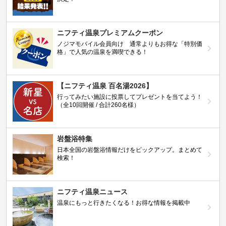
ニフティ温泉プレミアムクーポン
ノジマモバイル会員向け 通常よりもお得な「特別価
格」で人気の温泉を満喫できる！
【ニフティ温泉 百名湯2026】
行ってみたい施設に投票してプレゼントを当てよう！
（全10回開催 / 合計260名様）
岩盤浴特集
日本全国の岩盤浴情報だけをピックアップ。まとめて
検索！
ニフティ温泉ニュース
温泉にもっと行きたくなる！お得な情報を掲載中