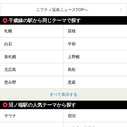
渓の新たなランドマーク「休日ビルヂング」として誕生した
クセスまで徹底紹介します！
この施設は、温泉・サウナの「休日湯」・ラウンジの「THE
LOUNGE DAYOF」・グルメ「休日洋麺店」・ホテル「エク
ニフティ温泉ニュースTOPへ
スクラメーションホテル」で構成された、まさに大人の癒し
空間。
千歳線の駅から同じテーマで探す
今回は、そんな「休日ビルヂング」の魅力を5つのポイント
からご紹介します。
札幌
苗穂
白石
平和
新札幌
上野幌
北広島
島松
恵み野
恵庭
すべて表示する
沼ノ端駅の人気テーマから探す
サウナ
宿泊