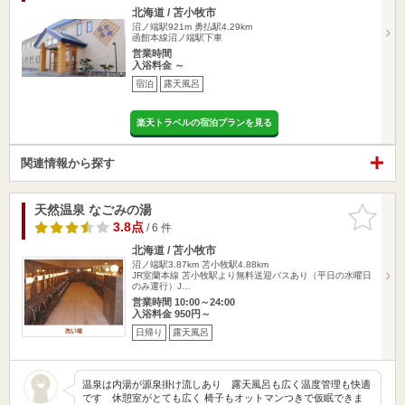
北海道 / 苫小牧市
沼ノ端駅921m
勇払駅4.29km
函館本線沼ノ端駅下車
営業時間
入浴料金 ～
宿泊
露天風呂
楽天トラベルの宿泊プランを見る
関連情報から探す
天然温泉 なごみの湯
お気に入
りに追加
3.8点
/ 6 件
北海道 / 苫小牧市
沼ノ端駅3.87km
苫小牧駅4.88km
JR室蘭本線 苫小牧駅より無料送迎バスあり（平日の水曜日
のみ運行）J…
営業時間 10:00～24:00
入浴料金 950円～
日帰り
露天風呂
温泉は内湯が源泉掛け流しあり 露天風呂も広く温度管理も快適
です 休憩室がとても広く 椅子もオットマンつきで仮眠できま