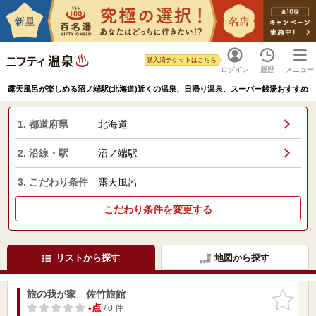
購入済チケットはこちら
ログイン
履歴
メニュー
露天風呂が楽しめる沼ノ端駅(北海道)近くの温泉、日帰り温泉、スーパー銭湯おすすめ
1. 都道府県
北海道
2. 沿線・駅
沼ノ端駅
3. こだわり条件
露天風呂
こだわり条件を変更する
リストから探す
地図から探す
旅の我が家 佐竹旅館
お気に入
りに追加
-点
/ 0 件