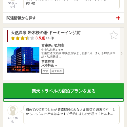
買い物…
50代～
女性
関連情報から探す
天然温泉 岩木桜の湯 ドーミーイン弘前
お気に入
りに追加
3.5点
/ 4 件
青森県 / 弘前市
中央弘前駅376m
弘南鉄道大鰐線 中央弘前駅より徒歩5分、またはJR奥羽本
線・弘南鉄道…
営業時間
入浴料金 ～
宿泊
露天風呂
楽天トラベルの宿泊プランを見る
初めての弘前でしたが 青森県民のみなさま親切で 感激です！ し
かもこちらのホテルはネットで予約しましたが思ってた以上…
40代 男
性