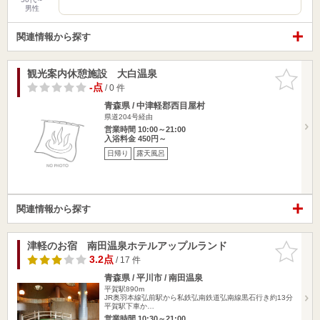
男性
関連情報から探す
観光案内休憩施設 大白温泉
お気に入
りに追加
-点
/ 0 件
青森県 / 中津軽郡西目屋村
県道204号経由
営業時間 10:00～21:00
入浴料金 450円～
日帰り
露天風呂
関連情報から探す
津軽のお宿 南田温泉ホテルアップルランド
お気に入
りに追加
3.2点
/ 17 件
青森県 / 平川市 / 南田温泉
平賀駅890m
JR奥羽本線弘前駅から私鉄弘南鉄道弘南線黒石行き約13分
平賀駅下車か…
営業時間 10:30～21:00