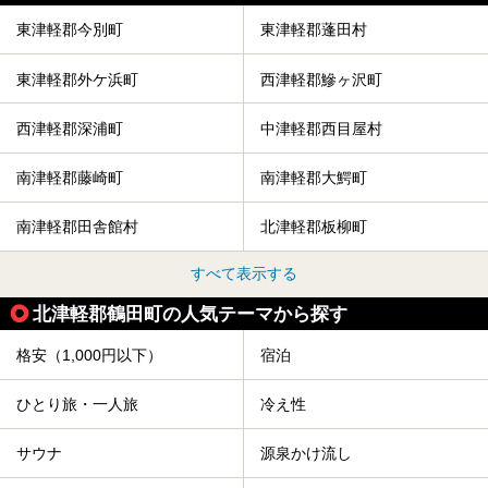
今回は青森県にある1,000円以下のおすすめサウナ施設を紹
介します！
東津軽郡今別町
東津軽郡蓬田村
東津軽郡外ケ浜町
西津軽郡鰺ヶ沢町
西津軽郡深浦町
中津軽郡西目屋村
南津軽郡藤崎町
南津軽郡大鰐町
南津軽郡田舎館村
北津軽郡板柳町
すべて表示する
北津軽郡鶴田町の人気テーマから探す
格安（1,000円以下）
宿泊
ひとり旅・一人旅
冷え性
サウナ
源泉かけ流し