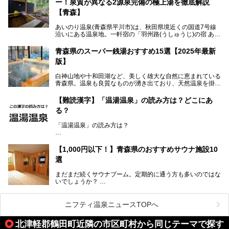
ー！泉質が異なる2源泉完備の極上湯を徹底解説
「海峡の湯」は、以前あった2つの共同浴場を統合し、2020
年12月にオープンした日帰り入浴施設。かつて別々の共同
【青森】
浴場で使用された2つの源泉を楽しめる点が魅力です。また
無料休憩室や食事処も併設し、地元常連客のみならず観光客
あいのり温泉(青森県平川市)は、秋田県境近くの国道7号線
にも利用しやすい施設へ変貌しました。
沿いにある温泉地。一軒宿の「羽州路(うしゅうじ)の宿 あい
今回、筆者は実際に海峡の湯へ訪問・入浴し、その魅力を徹
のり」があります。最大の特徴が、炭酸ガスを含む食塩泉
底解説します！
(通称:赤湯)と無色透明の単純温泉という2種類の源泉を使用
青森県のスーパー銭湯おすすめ15選【2025年最新
し、いずれも源泉100％かけ流しで提供している点でしょ
版】
う。
白神山地や十和田湖など、美しく雄大な自然に恵まれている
今回筆者は実際に宿泊し、大浴場と露天風呂付き客室を中心
青森県。温泉も良質なものが湧き出ており、天然温泉を掛け
に「羽州路の宿 あいのり」を詳細にご紹介。秋田県側を含
流しで贅沢に堪能できる温泉施設がたくさんあります。青森
むこの一帯は日本でも有数の個性的な温泉がひしめくエリア
の山並みを眺めながら温泉に浸かり、お食事処でおいしいご
ですが、実はあいのり温泉も決して見逃せない極上湯のひと
【難読漢字】「温湯温泉」の読み方は？どこにあ
当地グルメを味わうひとときは格別ですね！
つ。その魅力を徹底解説します！
る？
今回は、青森県でおすすめのスーパー銭湯を紹介します。
「また来たい！」と思えるお気に入りの施設をぜひ見つけて
「温湯温泉」の読み方は？
ください。
読めそうで読めない、難読温泉地名漢字。あなたは読めます
か？
【1,000円以下！】青森県のおすすめサウナ施設10
選
まだまだ続くサウナブーム。定期的に通う方も多いのではな
いでしょうか？
そこでコスパ抜群！1,000円以下でサウナを楽しめる施設を
紹介します。
ニフティ温泉ニュースTOPへ
格安でも充実の施設でサウナを楽しみませんか？
北津軽郡鶴田町近隣の市区町村から同じテーマで探す