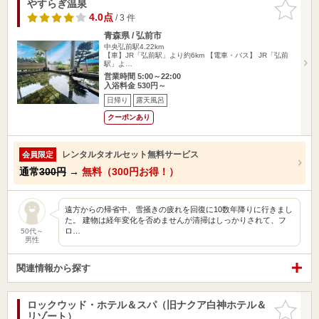
やすらぎ温泉
お気に入
りに追加
4.0点
/ 3 件
青森県 / 弘前市
中央弘前駅4.22km
【車】JR「弘前駅」より約6km 【電車・バス】 JR「弘前
駅」よ…
営業時間 5:00～22:00
入浴料金 530円～
日帰り
露天風呂
クーポンあり
レンタルタオルセット無料サービス
会員限定
通常
300円
→
無料（300円お得！）
遠方からの帰省中、雪掻きの疲れを回復に10数年降りに行きまし
た。 建物は経年変化を否めませんが清掃はしっかりされて、フ
ロ…
50代～
男性
関連情報から探す
ロックウッド・ホテル＆スパ（旧ナクア白神ホテル＆
お気に入
リゾート）
りに追加