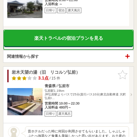
入浴料金 ～
日帰り
宿泊
露天風呂
楽天トラベルの宿泊プランを見る
関連情報から探す
岩木天望の湯（旧 リコルソ弘前）
お気に入
りに追加
3.1点
/ 15 件
青森県 / 弘前市
弘前駅1.19km
JR弘前駅よりバスで25分(直行パス10分)東北自動車道 大鰐
弘前I…
営業時間 10:00～22:30
入浴料金 480円～
日帰り
露天風呂
昔ホテルだった時に何回か利用させてもらいました。しゃぶしゃ
ぶたべ放題など食事も美味しかった思い出があります。お土産の