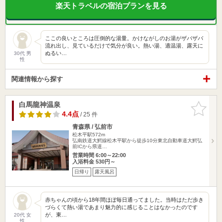
楽天トラベルの宿泊プランを見る
ここの良いところは圧倒的な湯量。かけながしのお湯がザバザバ
流れ出し、見ているだけで気分が良い。熱い湯、適温湯、露天に
ぬるい…
30代 男
性
関連情報から探す
白馬龍神温泉
お気に入
りに追加
4.4点
/ 25 件
青森県 / 弘前市
松木平駅572m
弘南鉄道大鰐線松木平駅から徒歩10分東北自動車道大鰐弘
前ICから県道…
営業時間 6:00～22:00
入浴料金 530円～
日帰り
露天風呂
赤ちゃんの頃から18年間ほぼ毎日通ってました。当時はただ歩き
づらくて熱い湯であまり魅力的に感じることはなかったのです
が、東…
20代 女
性