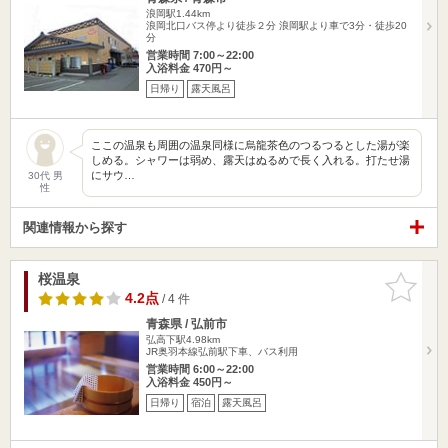
浪岡駅1.44km
浪岡北口バス停より徒歩２分 浪岡駅より車で3分・徒歩20
分
営業時間 7:00～22:00
入浴料金 470円～
日帰り
露天風呂
ここの温泉も周囲の温泉同様に烏龍茶色のつるつるとした湯が楽
しめる。シャワーは弱め、露天はぬるめで長く入れる。打たせ湯
にサウ…
30代 男
性
関連情報から探す
桜温泉
お気に入
りに追加
4.2点
/ 4 件
青森県 / 弘前市
弘高下駅4.98km
JR奥羽本線弘前駅下車、バス利用
営業時間 6:00～22:00
入浴料金 450円～
日帰り
宿泊
露天風呂