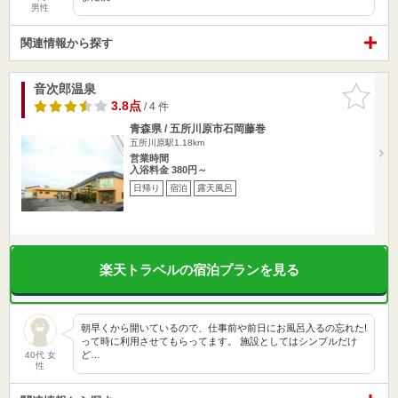
男性
関連情報から探す
音次郎温泉
お気に入
りに追加
3.8点
/ 4 件
青森県 / 五所川原市石岡藤巻
五所川原駅1.18km
営業時間
入浴料金 380円～
日帰り
宿泊
露天風呂
楽天トラベルの宿泊プランを見る
朝早くから開いているので、仕事前や前日にお風呂入るの忘れた!
って時に利用させてもらってます。 施設としてはシンプルだけ
ど…
40代 女
性