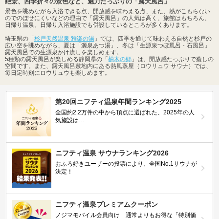
絶景、四季折々の景色など、魅力たっぷりの「露天風呂」
景色を眺めながら入浴できる点、開放感を味わえる点、また、熱がこもらない
のでのぼせにくいなどの理由で「露天風呂」の人気は高く、旅館はもちろん、
日帰り温泉、日帰り入浴施設でも併設しているところが多くあります。
埼玉県の「
杉戸天然温泉 雅楽の湯
」では、四季を通じて味わえる自然と杉戸の
広い空を眺めながら、夏は「源泉あつ湯」、冬は「生源泉つぼ風呂・石風呂」
露天風呂での生源泉かけ流しを楽しめます。
5種類の露天風呂が楽しめる静岡県の「
柚木の郷
」は、開放感たっぷりで癒しの
空間です。また、露天風呂敷地内にある熱風蒸屋（ロウリュウ サウナ）では、
毎日定時刻にロウリュウも楽しめます。
第20回ニフティ温泉年間ランキング2025
全国約2.2万件の中から頂点に選ばれた、2025年の人
気施設は…
ニフティ温泉 サウナランキング2026
おふろ好きユーザーの投票により、全国No.1サウナが
決定！
ニフティ温泉プレミアムクーポン
ノジマモバイル会員向け 通常よりもお得な「特別価