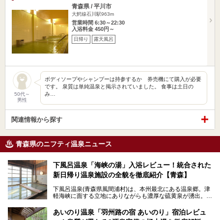
青森県 / 平川市
大鰐線石川駅963m
営業時間 6:30～22:30
入浴料金 450円～
日帰り
露天風呂
ボディソープやシャンプーは持参するか 券売機にて購入が必要
です。 泉質は単純温泉と掲示されていました。 食事は土日の
み…
50代～
男性
関連情報から探す
青森県のニフティ温泉ニュース
下風呂温泉「海峡の湯」入浴レビュー！統合された
新日帰り温泉施設の全貌を徹底紹介【青森】
下風呂温泉(青森県風間浦村)は、本州最北にある温泉郷。津
軽海峡に面する立地にありながらも濃厚な硫黄泉が湧出。良
質の温泉や新鮮な海の幸を求め、遠隔地ながらも全国から温
泉ファンが訪れる温泉地です。
あいのり温泉「羽州路の宿 あいのり」宿泊レビュ