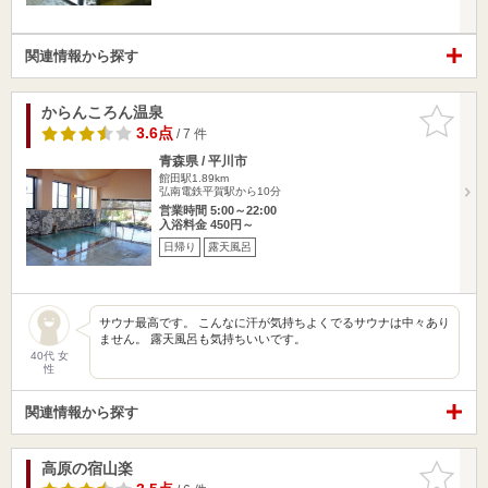
関連情報から探す
からんころん温泉
お気に入
りに追加
3.6点
/ 7 件
青森県 / 平川市
館田駅1.89km
弘南電鉄平賀駅から10分
営業時間 5:00～22:00
入浴料金 450円～
日帰り
露天風呂
サウナ最高です。 こんなに汗が気持ちよくでるサウナは中々あり
ません。 露天風呂も気持ちいいです。
40代 女
性
関連情報から探す
高原の宿山楽
お気に入
りに追加