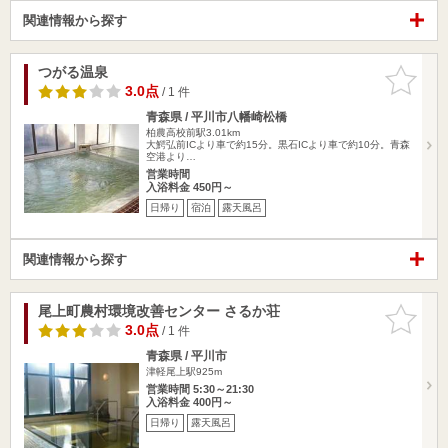
関連情報から探す
つがる温泉
お気に入
りに追加
3.0点
/ 1 件
青森県 / 平川市八幡崎松橋
柏農高校前駅3.01km
大鰐弘前ICより車で約15分。黒石ICより車で約10分。青森
空港より…
営業時間
入浴料金 450円～
日帰り
宿泊
露天風呂
関連情報から探す
尾上町農村環境改善センター さるか荘
お気に入
りに追加
3.0点
/ 1 件
青森県 / 平川市
津軽尾上駅925m
営業時間 5:30～21:30
入浴料金 400円～
日帰り
露天風呂