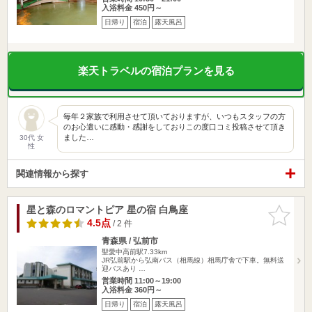
入浴料金 450円～
日帰り
宿泊
露天風呂
楽天トラベルの宿泊プランを見る
毎年２家族で利用させて頂いておりますが、いつもスタッフの方
のお心遣いに感動・感謝をしておりこの度口コミ投稿させて頂き
ました…
30代 女
性
関連情報から探す
星と森のロマントピア 星の宿 白鳥座
お気に入
りに追加
4.5点
/ 2 件
青森県 / 弘前市
聖愛中高前駅7.33km
JR弘前駅から弘南バス（相馬線）相馬庁舎で下車。無料送
迎バスあり …
営業時間 11:00～19:00
入浴料金 360円～
日帰り
宿泊
露天風呂