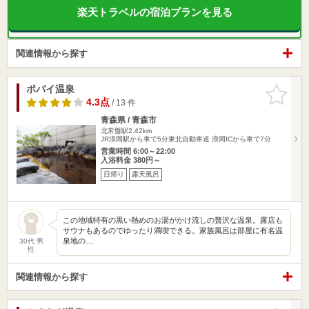
楽天トラベルの宿泊プランを見る
関連情報から探す
ポパイ温泉
お気に入
りに追加
4.3点
/ 13 件
青森県 / 青森市
北常盤駅2.42km
JR浪岡駅から車で5分東北自動車道 浪岡ICから車で7分
営業時間 6:00～22:00
入浴料金 380円～
日帰り
露天風呂
この地域特有の黒い熱めのお湯がかけ流しの贅沢な温泉。露店も
サウナもあるのでゆったり満喫できる。家族風呂は部屋に有名温
泉地の…
30代 男
性
関連情報から探す