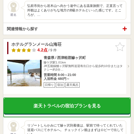
弘前市街から岩木山へ向かう途中にある温泉旅館で、正直言って
外観はよくありがちな地方のB級ホテルといった感じです。とこ
ろが、…
匿名
関連情報から探す
ホテルグランメール山海荘
お気に入
りに追加
4.2点
/ 9 件
青森県 / 西津軽郡鰺ヶ沢町
鰺ケ沢駅1.01km
JR五能線鯵ヶ沢駅無料送迎有出口から徒歩約10分またはタ
クシー約3分…
営業時間 8:00～21:00
入浴料金 480円～
日帰り
宿泊
露天風呂
楽天トラベルの宿泊プランを見る
リゾートしらかみにて鰺ヶ沢到着後は、駅前で待ってくれていた
送迎バスにてホテルへ。 チェックイン後はまずはロビーで出して