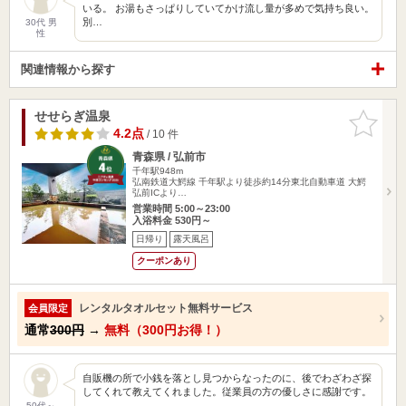
いる。 お湯もさっぱりしていてかけ流し量が多めで気持ち良い。
別…
30代 男
性
関連情報から探す
せせらぎ温泉
お気に入
りに追加
4.2点
/ 10 件
青森県 / 弘前市
千年駅948m
弘南鉄道大鰐線 千年駅より徒歩約14分東北自動車道 大鰐
弘前ICより…
営業時間 5:00～23:00
入浴料金 530円～
日帰り
露天風呂
クーポンあり
レンタルタオルセット無料サービス
会員限定
通常
300円
→
無料（300円お得！）
自販機の所で小銭を落とし見つからなったのに、後でわざわざ探
してくれて教えてくれました。従業員の方の優しさに感謝です。
50代～