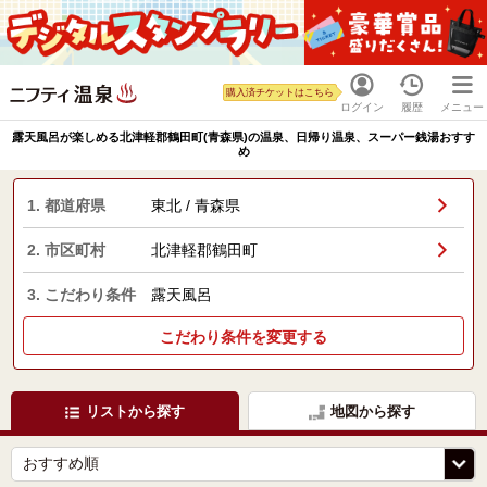
購入済チケットはこちら
ログイン
履歴
メニュー
露天風呂が楽しめる北津軽郡鶴田町(青森県)の温泉、日帰り温泉、スーパー銭湯おすす
め
1. 都道府県
東北 / 青森県
2. 市区町村
北津軽郡鶴田町
3. こだわり条件
露天風呂
こだわり条件を変更する
リストから探す
地図から探す