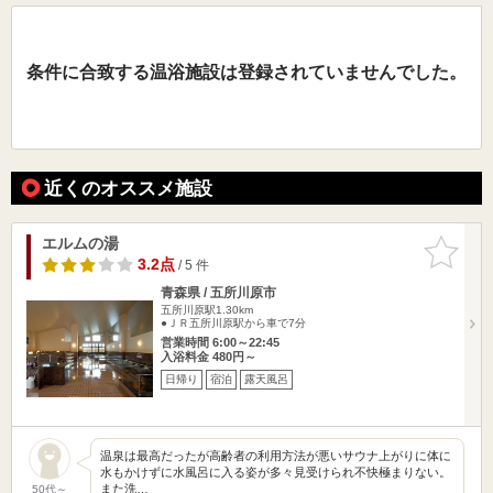
条件に合致する温浴施設は登録されていませんでした。
近くのオススメ施設
エルムの湯
お気に入
りに追加
3.2点
/ 5 件
青森県 / 五所川原市
五所川原駅1.30km
●ＪＲ五所川原駅から車で7分
営業時間 6:00～22:45
入浴料金 480円～
日帰り
宿泊
露天風呂
温泉は最高だったが高齢者の利用方法が悪いサウナ上がりに体に
水もかけずに水風呂に入る姿が多々見受けられ不快極まりない。
また洗…
50代～