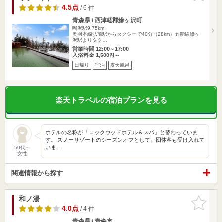
4.5点
/ 6 件
青森県 / 西津軽郡鰺ヶ沢町
鳴沢駅9.75km
奥羽本線弘前駅からタクシーで40分（28km）五能線鰺ヶ
沢駅よりタク…
営業時間 12:00～17:00
入浴料金 1,500円～
日帰り
宿泊
露天風呂
楽天トラベルの宿泊プランを見る
ホテルの名称が「ロックウッドホテル＆スパ」と替わっていま
す。 スノーリゾートのシーズンオフとして、団体客も受け入れて
いま…
50代～
女性
関連情報から探す
和ノ湯
お気に入
りに追加
4.0点
/ 4 件
青森県 / 青森市