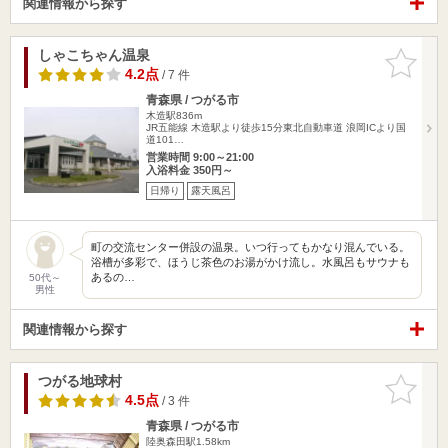
関連情報から探す
しゃこちゃん温泉
お気に入
りに追加
4.2点
/ 7 件
青森県 / つがる市
木造駅836m
JR五能線 木造駅より徒歩15分東北自動車道 浪岡ICより国
道101…
営業時間 9:00～21:00
入浴料金 350円～
日帰り
露天風呂
町の交流センター併設の温泉。いつ行ってもかなり混んでいる。
浴槽が多彩で、ほうじ茶色のお湯がかけ流し。水風呂もサウナも
あるの…
50代～
男性
関連情報から探す
つがる地球村
お気に入
りに追加
4.5点
/ 3 件
青森県 / つがる市
陸奥森田駅1.58km