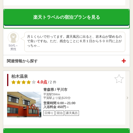
楽天トラベルの宿泊プランを見る
月１くらいで行ってます。露天風呂に出ると、岩木山が望めるの
で良いですね。ただ、残念なことに６月１日から５００円に上が
っちゃ…
50代～
男性
関連情報から探す
柏木温泉
お気に入
りに追加
4.0点
/ 2 件
青森県 / 平川市
平賀駅594m
平賀駅より徒歩20分
営業時間 6:00～21:00
入浴料金 450円～
日帰り
宿泊
露天風呂