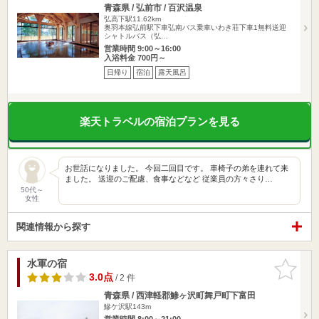
青森県 / 弘前市 / 百沢温泉
弘高下駅11.62km
奥羽本線弘前駅下車弘南バス乗車いわき荘下車1無料送迎
シャトルバス（弘…
営業時間 9:00～16:00
入浴料金 700円～
日帰り
宿泊
露天風呂
楽天トラベルの宿泊プランを見る
お世話になりました。 今回二回目です。 車椅子の弟を連れて来
ました。 送迎のご配慮、食事などなど 従業員の方々さり…
50代～
女性
関連情報から探す
水軍の宿
お気に入
りに追加
3.0点
/ 2 件
青森県 / 西津軽郡鯵ヶ沢町舞戸町下富田
鰺ケ沢駅143m
営業時間 8:00～21:00