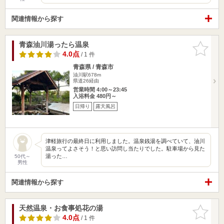
関連情報から探す
青森油川湯ったら温泉
お気に入
りに追加
4.0点
/ 1 件
青森県 / 青森市
油川駅678m
県道26経由
営業時間 4:00～23:45
入浴料金 480円～
日帰り
露天風呂
津軽旅行の最終日に利用しました。温泉銭湯を調べていて、油川
温泉ってよさそう！と思い訪問し当たりでした。駐車場から見た
湯った…
50代～
男性
関連情報から探す
天然温泉・お食事処花の湯
お気に入
りに追加
4.0点
/ 1 件