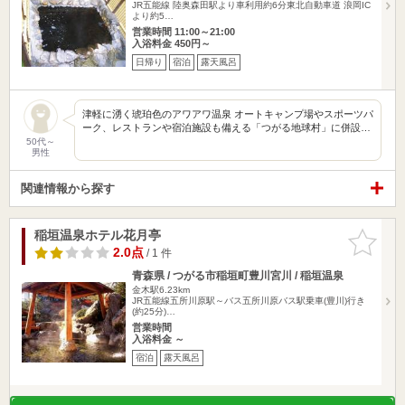
JR五能線 陸奥森田駅より車利用約6分東北自動車道 浪岡IC
より約5…
営業時間 11:00～21:00
入浴料金 450円～
日帰り
宿泊
露天風呂
津軽に湧く琥珀色のアワアワ温泉 オートキャンプ場やスポーツパ
ーク、レストランや宿泊施設も備える「つがる地球村」に併設…
50代～
男性
関連情報から探す
稲垣温泉ホテル花月亭
お気に入
りに追加
2.0点
/ 1 件
青森県 / つがる市稲垣町豊川宮川 / 稲垣温泉
金木駅6.23km
JR五能線五所川原駅～バス五所川原バス駅乗車(豊川)行き
(約25分)…
営業時間
入浴料金 ～
宿泊
露天風呂