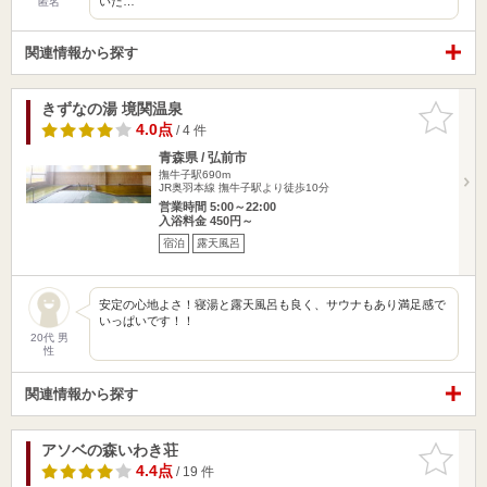
いた…
匿名
関連情報から探す
きずなの湯 境関温泉
お気に入
りに追加
4.0点
/ 4 件
青森県 / 弘前市
撫牛子駅690m
JR奥羽本線 撫牛子駅より徒歩10分
営業時間 5:00～22:00
入浴料金 450円～
宿泊
露天風呂
安定の心地よさ！寝湯と露天風呂も良く、サウナもあり満足感で
いっぱいです！！
20代 男
性
関連情報から探す
アソベの森いわき荘
お気に入
りに追加
4.4点
/ 19 件