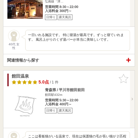
弘南線「津…
営業時間 8:30～22:00
入浴料金 300円～
日帰り
露天風呂
一日いれる施設です。 特に寝湯が最高です。ずっと寝ていれま
す。 風呂上がりのくず湯バーが本当に美味しいです。
40代 女
性
関連情報から探す
館田温泉
お気に入
りに追加
5.0点
/ 1 件
青森県 / 平川市館田前田
館田駅432m
営業時間 5:30～22:00
入浴料金 400円～
日帰り
露天風呂
ここは看板猫がいる温泉で、現在は保護猫の毛が長い猫が２匹程