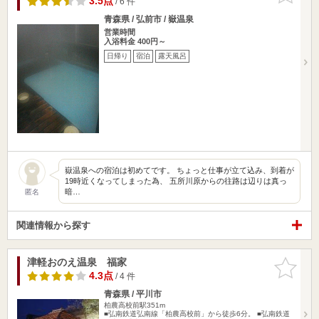
3.5点
/ 6 件
青森県 / 弘前市 / 嶽温泉
営業時間
入浴料金 400円～
日帰り
宿泊
露天風呂
嶽温泉への宿泊は初めてです。 ちょっと仕事が立て込み、到着が
19時近くなってしまった為、 五所川原からの往路は辺りは真っ
暗…
匿名
関連情報から探す
津軽おのえ温泉 福家
お気に入
りに追加
4.3点
/ 4 件
青森県 / 平川市
柏農高校前駅351m
■弘南鉄道弘南線「柏農高校前」から徒歩6分。 ■弘南鉄道