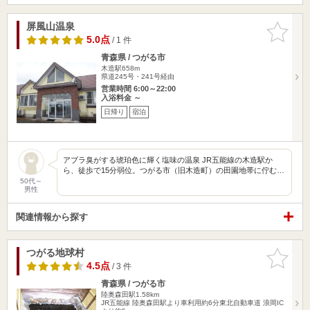
屏風山温泉
お気に入
りに追加
5.0点
/ 1 件
青森県 / つがる市
木造駅658m
県道245号・241号経由
営業時間 6:00～22:00
入浴料金 ～
日帰り
宿泊
アブラ臭がする琥珀色に輝く塩味の温泉 JR五能線の木造駅か
ら、徒歩で15分弱位。つがる市（旧木造町）の田園地帯に佇む…
50代～
男性
関連情報から探す
つがる地球村
お気に入
りに追加
4.5点
/ 3 件
青森県 / つがる市
陸奥森田駅1.58km
JR五能線 陸奥森田駅より車利用約6分東北自動車道 浪岡IC