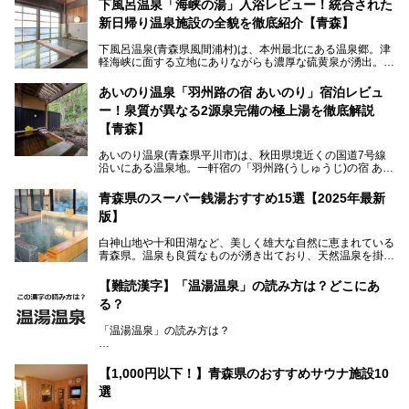
下風呂温泉「海峡の湯」入浴レビュー！統合された
新日帰り温泉施設の全貌を徹底紹介【青森】
下風呂温泉(青森県風間浦村)は、本州最北にある温泉郷。津
軽海峡に面する立地にありながらも濃厚な硫黄泉が湧出。良
質の温泉や新鮮な海の幸を求め、遠隔地ながらも全国から温
泉ファンが訪れる温泉地です。
あいのり温泉「羽州路の宿 あいのり」宿泊レビュ
ー！泉質が異なる2源泉完備の極上湯を徹底解説
「海峡の湯」は、以前あった2つの共同浴場を統合し、2020
年12月にオープンした日帰り入浴施設。かつて別々の共同
【青森】
浴場で使用された2つの源泉を楽しめる点が魅力です。また
無料休憩室や食事処も併設し、地元常連客のみならず観光客
あいのり温泉(青森県平川市)は、秋田県境近くの国道7号線
にも利用しやすい施設へ変貌しました。
沿いにある温泉地。一軒宿の「羽州路(うしゅうじ)の宿 あい
今回、筆者は実際に海峡の湯へ訪問・入浴し、その魅力を徹
のり」があります。最大の特徴が、炭酸ガスを含む食塩泉
底解説します！
(通称:赤湯)と無色透明の単純温泉という2種類の源泉を使用
青森県のスーパー銭湯おすすめ15選【2025年最新
し、いずれも源泉100％かけ流しで提供している点でしょ
版】
う。
白神山地や十和田湖など、美しく雄大な自然に恵まれている
今回筆者は実際に宿泊し、大浴場と露天風呂付き客室を中心
青森県。温泉も良質なものが湧き出ており、天然温泉を掛け
に「羽州路の宿 あいのり」を詳細にご紹介。秋田県側を含
流しで贅沢に堪能できる温泉施設がたくさんあります。青森
むこの一帯は日本でも有数の個性的な温泉がひしめくエリア
の山並みを眺めながら温泉に浸かり、お食事処でおいしいご
ですが、実はあいのり温泉も決して見逃せない極上湯のひと
【難読漢字】「温湯温泉」の読み方は？どこにあ
当地グルメを味わうひとときは格別ですね！
つ。その魅力を徹底解説します！
る？
今回は、青森県でおすすめのスーパー銭湯を紹介します。
「また来たい！」と思えるお気に入りの施設をぜひ見つけて
「温湯温泉」の読み方は？
ください。
読めそうで読めない、難読温泉地名漢字。あなたは読めます
か？
【1,000円以下！】青森県のおすすめサウナ施設10
選