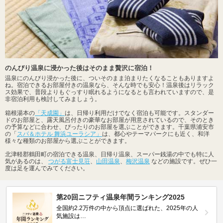
のんびり温泉に浸かった後はそのまま贅沢に宿泊！
温泉にのんびり浸かった後に、ついそのまま泊まりたくなることもありますよ
ね。宿泊できるお部屋付きの温泉なら、そんな時でも安心！温泉後はリラック
ス効果で、普段よりもぐっすり眠れるようになるとも言われていますので、是
非宿泊利用も検討してみましょう。
箱根湯本の
「天成園」
は、日帰り利用だけでなく宿泊も可能です。スタンダー
ドのお部屋と、露天風呂付きの豪華なお部屋が用意されているので、そのとき
の予算などに合わせ、ぴったりのお部屋を選ぶことができます。千葉県浦安市
の「
スパ＆ホテル 舞浜ユーラシア」
は、都心やテーマパークにも近く、和洋
様々な種類のお部屋から選ぶことができます。
北津軽郡鶴田町の宿泊できる温泉、日帰り温泉、スーパー銭湯の中でも特に人
気があるのは、
つがる富士見荘
、
山田温泉
、
梅沢温泉
などの施設です。ぜひ一
度は足を運んでみてください。
第20回ニフティ温泉年間ランキング2025
全国約2.2万件の中から頂点に選ばれた、2025年の人
気施設は…