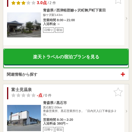
りに追加
3.0点
/ 2 件
青森県 / 西津軽郡鯵ヶ沢町舞戸町下富田
鰺ケ沢駅143m
営業時間 8:00～21:00
入浴料金 ～
日帰り
宿泊
楽天トラベルの宿泊プランを見る
関連情報から探す
富士見温泉
お気に入
りに追加
-点
/ 0 件
青森県 / 黒石市
黒石駅2.00km
青森営業所、黒石営業所行き。「目内沢入口下車徒歩２
分。
営業時間 8:30～2:20
入浴料金 380円～
日帰り
宿泊