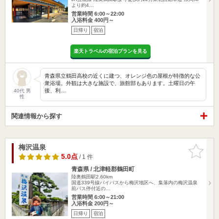
より約4…
営業時間 6:00～22:00
入浴料金 400円～
日帰り
宿泊
楽天トラベルの宿泊プランを見る
青森県立鶴田高校の近くに建つ、オレンジ色の屋根が特徴的な公
衆浴場。外観は大きな施設で、旅館部もあります。土曜日の午
後、利…
40代 男
性
関連情報から探す
梅沢温泉
お気に入
りに追加
5.0点
/ 1 件
青森県 / 北津軽郡鶴田町
陸奥鶴田駅2.60km
国道339号線バイパスから梅沢地区へ、集落内の梅沢温泉
前バス停付近の…
営業時間 6:00～21:00
入浴料金 200円～
日帰り
宿泊