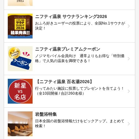
ニフティ温泉 サウナランキング2026
おふろ好きユーザーの投票により、全国No.1サウナが
決定！
ニフティ温泉プレミアムクーポン
ノジマモバイル会員向け 通常よりもお得な「特別価
格」で人気の温泉を満喫できる！
【ニフティ温泉 百名湯2026】
行ってみたい施設に投票してプレゼントを当てよう！
（全10回開催 / 合計260名様）
岩盤浴特集
日本全国の岩盤浴情報だけをピックアップ。まとめて
検索！