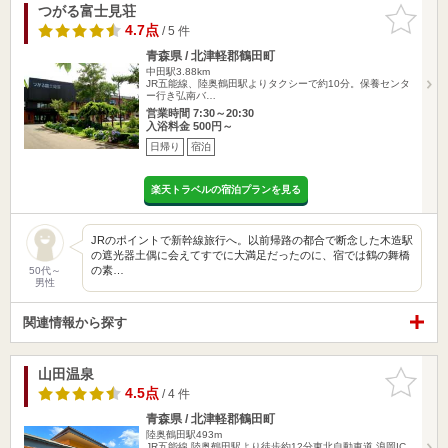
つがる富士見荘
お気に入
りに追加
4.7点
/ 5 件
青森県 / 北津軽郡鶴田町
中田駅3.88km
JR五能線、陸奥鶴田駅よりタクシーで約10分。保養センタ
ー行き弘南バ…
営業時間 7:30～20:30
入浴料金 500円～
日帰り
宿泊
楽天トラベルの宿泊プランを見る
JRのポイントで新幹線旅行へ。以前帰路の都合で断念した木造駅
の遮光器土偶に会えてすでに大満足だったのに、宿では鶴の舞橋
の素…
50代～
男性
関連情報から探す
山田温泉
お気に入
りに追加
4.5点
/ 4 件
青森県 / 北津軽郡鶴田町
陸奥鶴田駅493m
JR五能線 陸奥鶴田駅より徒歩約12分東北自動車道 浪岡IC