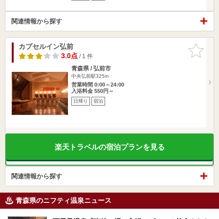
関連情報から探す
カプセルイン弘前
お気に入
りに追加
3.0点
/ 1 件
青森県 / 弘前市
中央弘前駅325m
営業時間 0:00～24:00
入浴料金 550円～
日帰り
宿泊
楽天トラベルの宿泊プランを見る
関連情報から探す
青森県のニフティ温泉ニュース