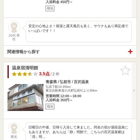
入浴料金 450円～
宿泊
安定の心地よさ！寝湯と露天風呂も良く、サウナもあり満足感で
いっぱいです！！
20代 男
性
関連情報から探す
温泉宿清明館
お気に入
りに追加
3.5点
/ 2 件
青森県 / 弘前市 / 百沢温泉
弘高下駅10.95km
東北自動車道の大鰐弘前ICより30km
営業時間 12:00～18:00
入浴料金 350円～
宿泊
日曜日の午後、日帰り入浴して来ました。同名の宿が湯段温泉に
もありますが、あちらは「静」明館で、こちらの百沢温泉郷は
「清」明…
匿名