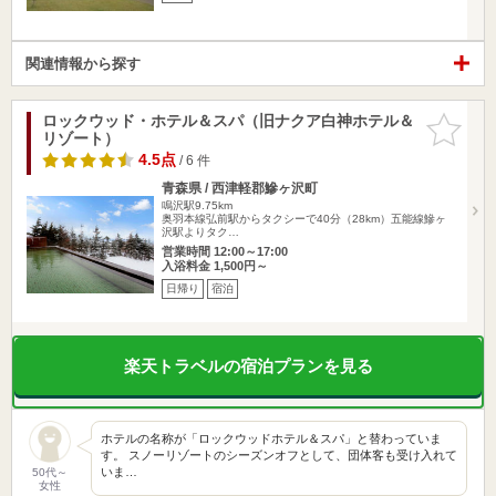
関連情報から探す
ロックウッド・ホテル＆スパ（旧ナクア白神ホテル＆
お気に入
リゾート）
りに追加
4.5点
/ 6 件
青森県 / 西津軽郡鰺ヶ沢町
鳴沢駅9.75km
奥羽本線弘前駅からタクシーで40分（28km）五能線鰺ヶ
沢駅よりタク…
営業時間 12:00～17:00
入浴料金 1,500円～
日帰り
宿泊
楽天トラベルの宿泊プランを見る
ホテルの名称が「ロックウッドホテル＆スパ」と替わっていま
す。 スノーリゾートのシーズンオフとして、団体客も受け入れて
いま…
50代～
女性