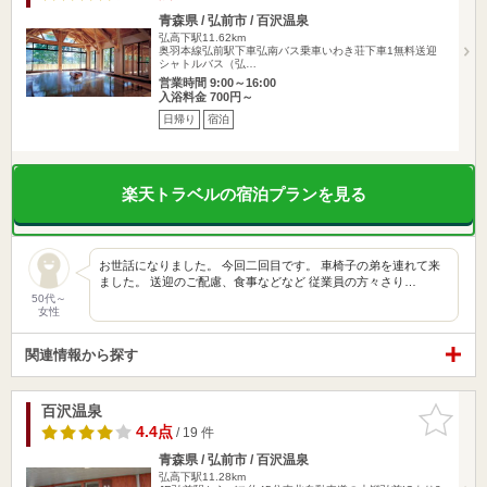
青森県 / 弘前市 / 百沢温泉
弘高下駅11.62km
奥羽本線弘前駅下車弘南バス乗車いわき荘下車1無料送迎
シャトルバス（弘…
営業時間 9:00～16:00
入浴料金 700円～
日帰り
宿泊
楽天トラベルの宿泊プランを見る
お世話になりました。 今回二回目です。 車椅子の弟を連れて来
ました。 送迎のご配慮、食事などなど 従業員の方々さり…
50代～
女性
関連情報から探す
百沢温泉
お気に入
りに追加
4.4点
/ 19 件
青森県 / 弘前市 / 百沢温泉
弘高下駅11.28km