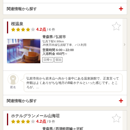
関連情報から探す
桜温泉
お気に入
りに追加
4.2点
/ 4 件
青森県 / 弘前市
弘高下駅4.98km
JR奥羽本線弘前駅下車、バス利用
営業時間 6:00～22:00
入浴料金 450円～
日帰り
宿泊
弘前市街から岩木山へ向かう途中にある温泉旅館で、正直言って
外観はよくありがちな地方のB級ホテルといった感じです。とこ
ろが、…
匿名
関連情報から探す
ホテルグランメール山海荘
お気に入
りに追加
4.2点
/ 9 件
青森県 / 西津軽郡鰺ヶ沢町