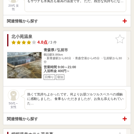
もサウナも水風呂も最高の温度です。 ただ、残念な気持ちにな…
20代 女
性
関連情報から探す
北小苑温泉
お気に入
りに追加
4.0点
/ 3 件
青森県 / 弘前市
鶴泊駅8.86km
・新青森駅から60分 ・青森空港から45分 ・弘前駅から30
分
営業時間 9:00～21:00
入浴料金 400円～
日帰り
宿泊
熱くて気持ちよかったです。何よりお肌ツルツルスベスベの感触
に感動しました。 食事もいただきましたが、お魚も添えられてい
た…
50代～
女性
関連情報から探す