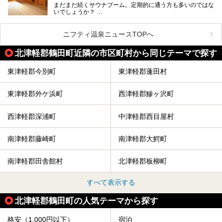
まだまだ続くサウナブーム。定期的に通う方も多いのではな
いでしょうか？
そこでコスパ抜群！1,000円以下でサウナを楽しめる施設を
紹介します。
ニフティ温泉ニュースTOPへ
格安でも充実の施設でサウナを楽しみませんか？
北津軽郡鶴田町近隣の市区町村から同じテーマで探す
今回は青森県にある1,000円以下のおすすめサウナ施設を紹
介します！
東津軽郡今別町
東津軽郡蓬田村
東津軽郡外ケ浜町
西津軽郡鰺ヶ沢町
西津軽郡深浦町
中津軽郡西目屋村
南津軽郡藤崎町
南津軽郡大鰐町
南津軽郡田舎館村
北津軽郡板柳町
すべて表示する
北津軽郡鶴田町の人気テーマから探す
格安（1,000円以下）
宿泊