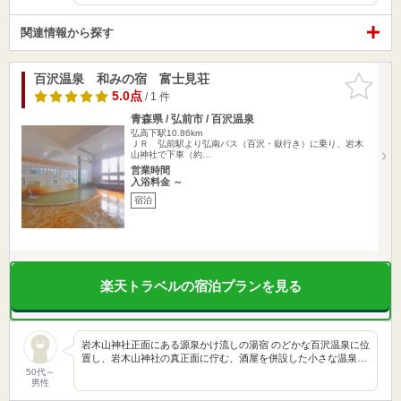
関連情報から探す
百沢温泉 和みの宿 富士見荘
お気に入
りに追加
5.0点
/ 1 件
青森県 / 弘前市 / 百沢温泉
弘高下駅10.86km
ＪＲ 弘前駅より弘南バス（百沢・嶽行き）に乗り、岩木
山神社で下車（約…
営業時間
入浴料金 ～
宿泊
楽天トラベルの宿泊プランを見る
岩木山神社正面にある源泉かけ流しの湯宿 のどかな百沢温泉に位
置し、岩木山神社の真正面に佇む、酒屋を併設した小さな温泉…
50代～
男性