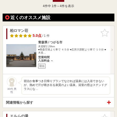
4
件中 1件～4件を表示
近くのオススメ施設
柏ロマン荘
お気に入
りに追加
5.0点
/ 1 件
青森県 / つがる市
木造駅2.29km
■青森空港より車で ４５分 ■五所川原駅より車で １０分 ■
木造…
営業時間
入浴料金 ～
宿泊
宿泊か食事つき日帰りプランでなければ温泉には入浴できない
が、熱めで汗が噴き出る泉質のよい温泉。浴室の窓はステンドグ
ラスにな…
30代 男
性
関連情報から探す
エルムの湯
お気に入