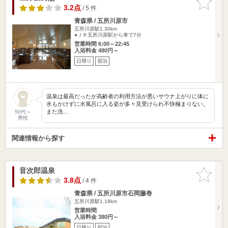
りに追加
3.2点
/ 5 件
青森県 / 五所川原市
五所川原駅1.30km
●ＪＲ五所川原駅から車で7分
営業時間 6:00～22:45
入浴料金 480円～
日帰り
宿泊
温泉は最高だったが高齢者の利用方法が悪いサウナ上がりに体に
水もかけずに水風呂に入る姿が多々見受けられ不快極まりない。
また洗…
50代～
男性
関連情報から探す
音次郎温泉
お気に入
りに追加
3.8点
/ 4 件
青森県 / 五所川原市石岡藤巻
五所川原駅1.18km
営業時間
入浴料金 380円～
日帰り
宿泊