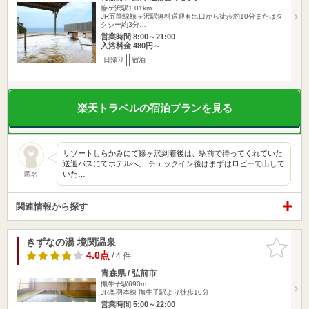
鰺ケ沢駅1.01km
JR五能線鯵ヶ沢駅無料送迎有出口から徒歩約10分またはタ
クシー約3分…
営業時間 8:00～21:00
入浴料金 480円～
日帰り
宿泊
楽天トラベルの宿泊プランを見る
リゾートしらかみにて鰺ヶ沢到着後は、駅前で待ってくれていた
送迎バスにてホテルへ。 チェックイン後はまずはロビーで出して
いた…
匿名
関連情報から探す
きずなの湯 境関温泉
お気に入
りに追加
4.0点
/ 4 件
青森県 / 弘前市
撫牛子駅690m
JR奥羽本線 撫牛子駅より徒歩10分
営業時間 5:00～22:00