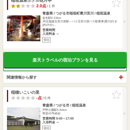
稲垣温泉ホテル花月亭
お気に入
りに追加
2.0点
/ 1 件
青森県 / つがる市稲垣町豊川宮川 / 稲垣温泉
金木駅6.23km
JR五能線五所川原駅～バス五所川原バス駅乗車(豊川)行き
(約25分)…
営業時間
入浴料金 ～
宿泊
楽天トラベルの宿泊プランを見る
関連情報から探す
稲穂いこいの里
お気に入
りに追加
-点
/ 0 件
青森県 / つがる市 / 稲垣温泉
芦野公園駅5.84km
県道43号経由
営業時間 9:00～17:00
入浴料金 ～
宿泊