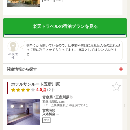
楽天トラベルの宿泊プランを見る
朝早くから開いているので、仕事前や前日にお風呂入るの忘れた!
って時に利用させてもらってます。 施設としてはシンプルだけ
ど…
40代 女
性
関連情報から探す
ホテルサンルート五所川原
お気に入
りに追加
4.0点
/ 2 件
青森県 / 五所川原市
五所川原駅282m
ＪＲ 五所川原駅より徒歩にて４分
営業時間
入浴料金 ～
宿泊