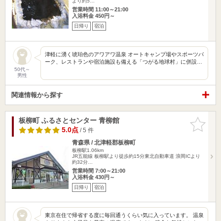
より約5…
営業時間 11:00～21:00
入浴料金 450円～
日帰り
宿泊
津軽に湧く琥珀色のアワアワ温泉 オートキャンプ場やスポーツパ
ーク、レストランや宿泊施設も備える「つがる地球村」に併設…
50代～
男性
関連情報から探す
板柳町 ふるさとセンター 青柳館
お気に入
りに追加
5.0点
/ 5 件
青森県 / 北津軽郡板柳町
板柳駅1.06km
JR五能線 板柳駅より徒歩約15分東北自動車道 浪岡ICより
約32分…
営業時間 7:00～21:00
入浴料金 430円～
日帰り
宿泊
東京在住で帰省する度に毎回通うくらい気に入っています。 温泉