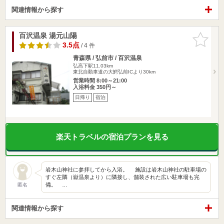
関連情報から探す
百沢温泉 湯元山陽
お気に入
りに追加
3.5点
/ 4 件
青森県 / 弘前市 / 百沢温泉
弘高下駅11.03km
東北自動車道の大鰐弘前ICより30km
営業時間 8:00～21:00
入浴料金 350円～
日帰り
宿泊
楽天トラベルの宿泊プランを見る
岩木山神社に参拝してから入浴。 施設は岩木山神社の駐車場の
すぐ左隣（嶽温泉より）に隣接し、舗装された広い駐車場も完
備。 …
匿名
関連情報から探す