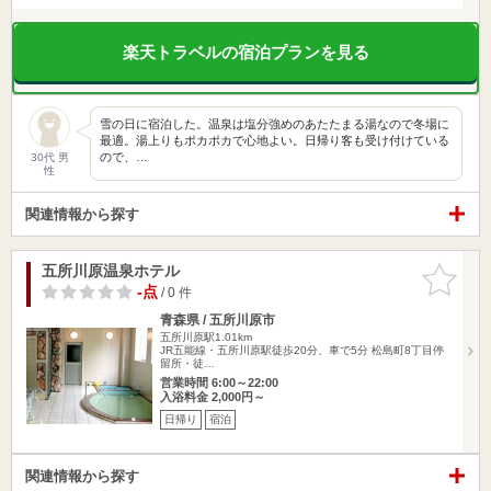
楽天トラベルの宿泊プランを見る
雪の日に宿泊した。温泉は塩分強めのあたたまる湯なので冬場に
最適。湯上りもポカポカで心地よい。日帰り客も受け付けている
ので、…
30代 男
性
関連情報から探す
五所川原温泉ホテル
お気に入
りに追加
-点
/ 0 件
青森県 / 五所川原市
五所川原駅1.01km
JR五能線・五所川原駅徒歩20分、車で5分 松島町8丁目停
留所・徒…
営業時間 6:00～22:00
入浴料金 2,000円～
日帰り
宿泊
関連情報から探す