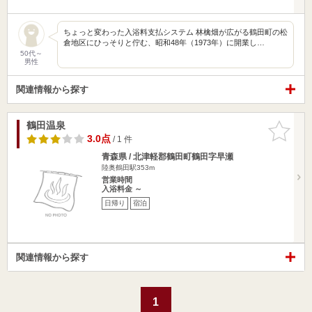
ちょっと変わった入浴料支払システム 林檎畑が広がる鶴田町の松
倉地区にひっそりと佇む、昭和48年（1973年）に開業し…
50代～
男性
関連情報から探す
鶴田温泉
お気に入
りに追加
3.0点
/ 1 件
青森県 / 北津軽郡鶴田町鶴田字早瀬
陸奥鶴田駅353m
営業時間
入浴料金 ～
日帰り
宿泊
関連情報から探す
1