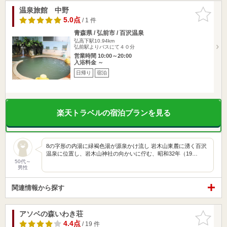
温泉旅館 中野
お気に入
りに追加
5.0点
/ 1 件
青森県 / 弘前市 / 百沢温泉
弘高下駅10.94km
弘前駅よりバスにて４０分
営業時間 10:00～20:00
入浴料金 ～
日帰り
宿泊
楽天トラベルの宿泊プランを見る
8の字形の内湯に緑褐色湯が源泉かけ流し 岩木山東麓に湧く百沢
温泉に位置し、岩木山神社の向かいに佇む、昭和32年（19…
50代～
男性
関連情報から探す
アソベの森いわき荘
お気に入
りに追加
4.4点
/ 19 件