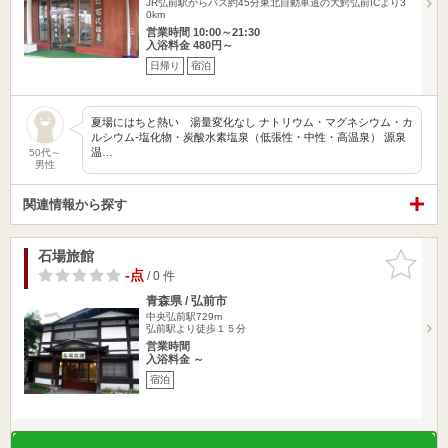
JR弘前駅からバス約45分東北自動車道の大鰐弘前ICより3
0km
営業時間 10:00～21:30
入浴料金 480円～
日帰り
宿泊
夏場にはちと熱い 湯量変化なし ナトリウム・マグネシウム・カ
ルシウム-塩化物・炭酸水素塩泉（低張性・中性・高温泉） 源泉
温…
50代～
男性
関連情報から探す
石場旅館
お気に入
りに追加
-点
/ 0 件
青森県 / 弘前市
中央弘前駅729m
弘前駅より徒歩１５分
営業時間
入浴料金 ～
宿泊