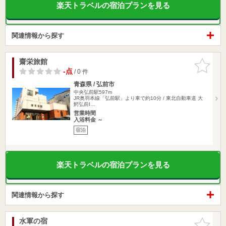
楽天トラベルの宿泊プランを見る
関連情報から探す
齋栄旅館
お気に入
りに追加
-点
/ 0 件
青森県 / 弘前市
中央弘前駅597m
JR奥羽本線「弘前駅」より車で約10分 / 東北自動車道 大
鰐弘前I…
営業時間
入浴料金 ～
宿泊
楽天トラベルの宿泊プランを見る
関連情報から探す
水軍の宿
お気に入