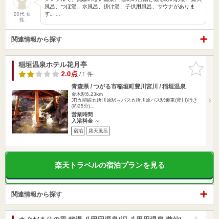
風呂、つぼ湯、水風呂、掛け湯、子供用風呂、サウナがありま
す。…
20代 女
性
関連情報から探す
稲垣温泉ホテル花月亭
お気に入
りに追加
2.0点
/ 1 件
青森県 / つがる市稲垣町豊川宮川 / 稲垣温泉
金木駅6.23km
JR五能線五所川原駅～バス五所川原バス駅乗車(豊川)行き
(約25分)…
営業時間
入浴料金 ～
宿泊
露天風呂
楽天トラベルの宿泊プランを見る
関連情報から探す