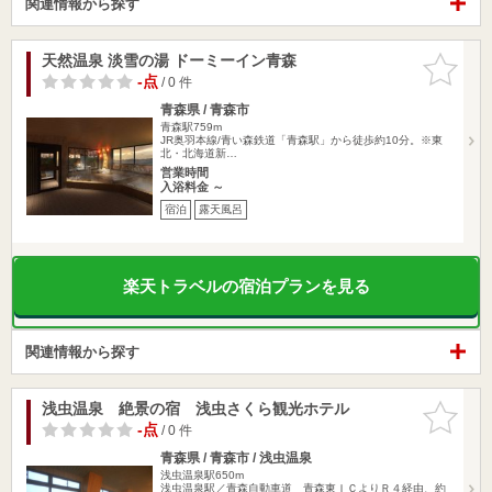
関連情報から探す
天然温泉 淡雪の湯 ドーミーイン青森
お気に入
りに追加
-点
/ 0 件
青森県 / 青森市
青森駅759m
JR奥羽本線/青い森鉄道「青森駅」から徒歩約10分。※東
北・北海道新…
営業時間
入浴料金 ～
宿泊
露天風呂
楽天トラベルの宿泊プランを見る
関連情報から探す
浅虫温泉 絶景の宿 浅虫さくら観光ホテル
お気に入
りに追加
-点
/ 0 件
青森県 / 青森市 / 浅虫温泉
浅虫温泉駅650m
浅虫温泉駅／青森自動車道 青森東ＩＣよりＲ４経由、約