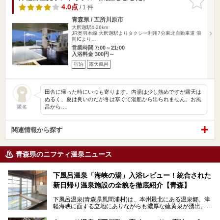
りに追加
4.0点
/ 1 件
青森県 / 五所川原市
大釈迦駅4.26km
JR奥羽本線 大釈迦駅よりタクシー利用7分東北自動車道 浪
岡ICより…
営業時間 7:00～21:00
入浴料金 300円～
宿泊
露天風呂
田舎に帰った時にいつも寄ります。内湯は少し熱めですが露天は
ぬるく、夏は良いのだが冬は寒くて湯船から出られません。お風
呂から…
匿名
関連情報から探す
青森県のニフティ温泉ニュース
下風呂温泉「海峡の湯」入浴レビュー！統合された
新日帰り温泉施設の全貌を徹底紹介【青森】
下風呂温泉(青森県風間浦村)は、本州最北にある温泉郷。津
軽海峡に面する立地にありながらも濃厚な硫黄泉が湧出。良
質の温泉や新鮮な海の幸を求め、遠隔地ながらも全国から温
泉ファンが訪れる温泉地です。