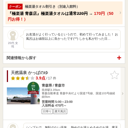
極楽湯タオル割引き（別途入館料）
クーポン
『極楽湯 青森店』極楽湯タオルは通常
220円
→
170円（50
円お得！）
お友達がよく行っているというので、初めて行ってみました！ お
風呂はお値段以上に良かったです(^^) しかも私が行った日…
20代 女
性
関連情報から探す
天然温泉 かっぱのゆ
お気に入
りに追加
3.9点
/ 17 件
青森県 / 青森市
筒井駅3.35km
青森自動車道 青森中央ICより国道7号線、国道103号線経
由5km
営業時間 5:00～23:00
入浴料金 470円～
日帰り
露天風呂
シンプルで、無駄のない温泉。 熱めのお湯とぬるめのお湯、露天