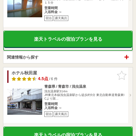
１５分
営業時間
入浴料金 ～
宿泊
露天風呂
楽天トラベルの宿泊プランを見る
関連情報から探す
ホテル秋田屋
お気に入
りに追加
4.5点
/ 6 件
青森県 / 青森市 / 浅虫温泉
浅虫温泉駅314m
JR東北本線浅虫温泉駅から徒歩約5分 東北自動車道青森東I
Cより国…
営業時間
入浴料金 ～
宿泊
露天風呂
楽天トラベルの宿泊プランを見る