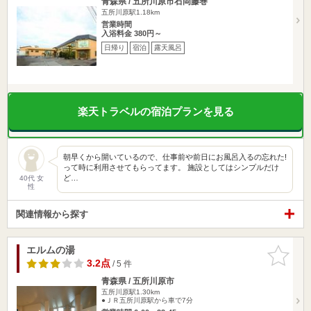
青森県 / 五所川原市石岡藤巻
五所川原駅1.18km
営業時間
入浴料金 380円～
日帰り
宿泊
露天風呂
楽天トラベルの宿泊プランを見る
朝早くから開いているので、仕事前や前日にお風呂入るの忘れた!
って時に利用させてもらってます。 施設としてはシンプルだけ
ど…
40代 女
性
関連情報から探す
エルムの湯
お気に入
りに追加
3.2点
/ 5 件
青森県 / 五所川原市
五所川原駅1.30km
●ＪＲ五所川原駅から車で7分