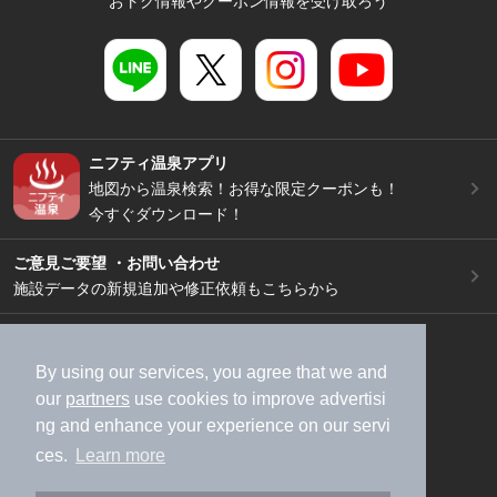
おトク情報やクーポン情報を受け取ろう
ニフティ温泉アプリ
地図から温泉検索！お得な限定クーポンも！
今すぐダウンロード！
ご意見ご要望 ・お問い合わせ
施設データの新規追加や修正依頼もこちらから
スマートフォン
/
PC
加盟店募集（資料請求）
広告出稿のご案内
By using our services, you agree that we and
our
partners
use cookies to improve advertisi
利用規約
ライフスタイルMEMBERS+規約
ng and enhance your experience on our servi
特定商取引法に基づく表記
ヘルプ
採用情報
ces.
Learn more
運営会社
個人情報保護ポリシー