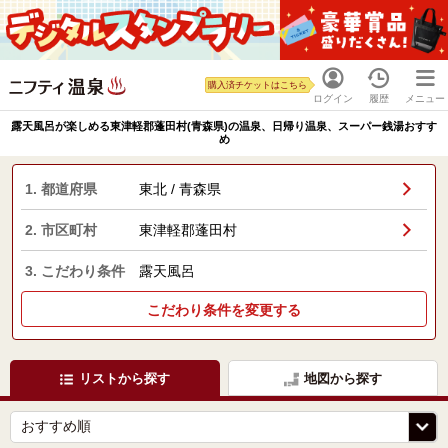
購入済チケットはこちら
ログイン
履歴
メニュー
露天風呂が楽しめる東津軽郡蓬田村(青森県)の温泉、日帰り温泉、スーパー銭湯おすす
め
1. 都道府県
東北 / 青森県
2. 市区町村
東津軽郡蓬田村
3. こだわり条件
露天風呂
こだわり条件を変更する
リストから探す
地図から探す