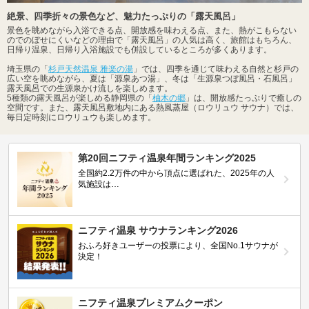
絶景、四季折々の景色など、魅力たっぷりの「露天風呂」
景色を眺めながら入浴できる点、開放感を味わえる点、また、熱がこもらない
のでのぼせにくいなどの理由で「露天風呂」の人気は高く、旅館はもちろん、
日帰り温泉、日帰り入浴施設でも併設しているところが多くあります。
埼玉県の「
杉戸天然温泉 雅楽の湯
」では、四季を通じて味わえる自然と杉戸の
広い空を眺めながら、夏は「源泉あつ湯」、冬は「生源泉つぼ風呂・石風呂」
露天風呂での生源泉かけ流しを楽しめます。
5種類の露天風呂が楽しめる静岡県の「
柚木の郷
」は、開放感たっぷりで癒しの
空間です。また、露天風呂敷地内にある熱風蒸屋（ロウリュウ サウナ）では、
毎日定時刻にロウリュウも楽しめます。
第20回ニフティ温泉年間ランキング2025
全国約2.2万件の中から頂点に選ばれた、2025年の人
気施設は…
ニフティ温泉 サウナランキング2026
おふろ好きユーザーの投票により、全国No.1サウナが
決定！
ニフティ温泉プレミアムクーポン