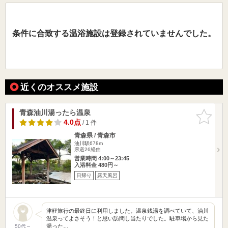
条件に合致する温浴施設は登録されていませんでした。
近くのオススメ施設
青森油川湯ったら温泉
お気に入
りに追加
4.0点
/ 1 件
青森県 / 青森市
油川駅678m
県道26経由
営業時間 4:00～23:45
入浴料金 480円～
日帰り
露天風呂
津軽旅行の最終日に利用しました。温泉銭湯を調べていて、油川
温泉ってよさそう！と思い訪問し当たりでした。駐車場から見た
湯った…
50代～