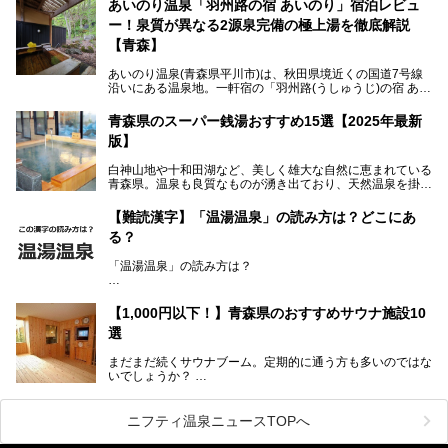
あいのり温泉「羽州路の宿 あいのり」宿泊レビュ
ー！泉質が異なる2源泉完備の極上湯を徹底解説
「海峡の湯」は、以前あった2つの共同浴場を統合し、2020
年12月にオープンした日帰り入浴施設。かつて別々の共同
【青森】
浴場で使用された2つの源泉を楽しめる点が魅力です。また
無料休憩室や食事処も併設し、地元常連客のみならず観光客
あいのり温泉(青森県平川市)は、秋田県境近くの国道7号線
にも利用しやすい施設へ変貌しました。
沿いにある温泉地。一軒宿の「羽州路(うしゅうじ)の宿 あい
今回、筆者は実際に海峡の湯へ訪問・入浴し、その魅力を徹
のり」があります。最大の特徴が、炭酸ガスを含む食塩泉
底解説します！
(通称:赤湯)と無色透明の単純温泉という2種類の源泉を使用
青森県のスーパー銭湯おすすめ15選【2025年最新
し、いずれも源泉100％かけ流しで提供している点でしょ
版】
う。
白神山地や十和田湖など、美しく雄大な自然に恵まれている
今回筆者は実際に宿泊し、大浴場と露天風呂付き客室を中心
青森県。温泉も良質なものが湧き出ており、天然温泉を掛け
に「羽州路の宿 あいのり」を詳細にご紹介。秋田県側を含
流しで贅沢に堪能できる温泉施設がたくさんあります。青森
むこの一帯は日本でも有数の個性的な温泉がひしめくエリア
の山並みを眺めながら温泉に浸かり、お食事処でおいしいご
ですが、実はあいのり温泉も決して見逃せない極上湯のひと
【難読漢字】「温湯温泉」の読み方は？どこにあ
当地グルメを味わうひとときは格別ですね！
つ。その魅力を徹底解説します！
る？
今回は、青森県でおすすめのスーパー銭湯を紹介します。
「また来たい！」と思えるお気に入りの施設をぜひ見つけて
「温湯温泉」の読み方は？
ください。
読めそうで読めない、難読温泉地名漢字。あなたは読めます
か？
【1,000円以下！】青森県のおすすめサウナ施設10
選
まだまだ続くサウナブーム。定期的に通う方も多いのではな
いでしょうか？
そこでコスパ抜群！1,000円以下でサウナを楽しめる施設を
紹介します。
ニフティ温泉ニュースTOPへ
格安でも充実の施設でサウナを楽しみませんか？