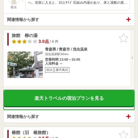
へ。浴室に入ると、10人ｻｲｽﾞ石組み内湯があり、床と湯船の底…
匿名
関連情報から探す
旅館 柳の湯
お気に入
りに追加
3.0点
/ 4 件
青森県 / 青森市 / 浅虫温泉
浅虫温泉駅384m
営業時間 13:00～15:00
入浴料金 ～
宿泊
露天風呂
楽天トラベルの宿泊プランを見る
関連情報から探す
椿館（旧 椿旅館）
お気に入
りに追加