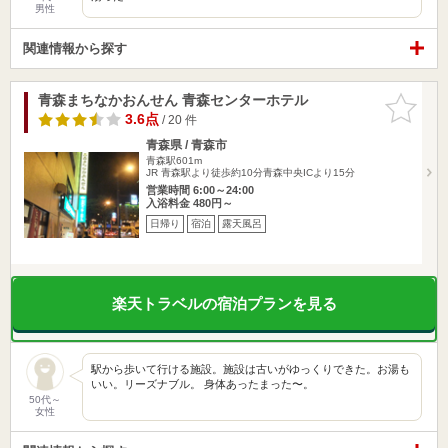
男性
関連情報から探す
青森まちなかおんせん 青森センターホテル
お気に入
りに追加
3.6点
/ 20 件
青森県 / 青森市
青森駅601m
JR 青森駅より徒歩約10分青森中央ICより15分
営業時間 6:00～24:00
入浴料金 480円～
日帰り
宿泊
露天風呂
楽天トラベルの宿泊プランを見る
駅から歩いて行ける施設。施設は古いがゆっくりできた。お湯も
いい。リーズナブル。 身体あったまった〜。
50代～
女性