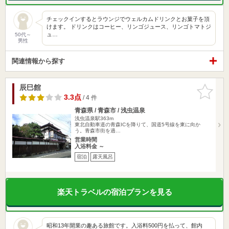
チェックインするとラウンジでウェルカムドリンクとお菓子を頂
けます。 ドリンクはコーヒー、リンゴジュース、リンゴトマトジ
ュ…
50代～
男性
関連情報から探す
辰巳館
お気に入
りに追加
3.3点
/ 4 件
青森県 / 青森市 / 浅虫温泉
浅虫温泉駅363m
東北自動車道の青森ICを降りて、国道5号線を東に向か
う。青森市街を過…
営業時間
入浴料金 ～
宿泊
露天風呂
楽天トラベルの宿泊プランを見る
昭和13年開業の趣ある旅館です。入浴料500円を払って、館内