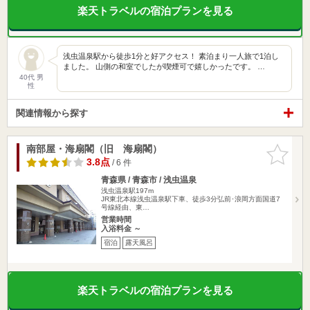
楽天トラベルの宿泊プランを見る
浅虫温泉駅から徒歩1分と好アクセス！ 素泊まり一人旅で1泊し
ました。 山側の和室でしたが喫煙可で嬉しかったです。 …
40代 男
性
関連情報から探す
南部屋・海扇閣（旧 海扇閣）
お気に入
りに追加
3.8点
/ 6 件
青森県 / 青森市 / 浅虫温泉
浅虫温泉駅197m
JR東北本線浅虫温泉駅下車、徒歩3分弘前･浪岡方面国道7
号線経由、東…
営業時間
入浴料金 ～
宿泊
露天風呂
楽天トラベルの宿泊プランを見る