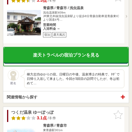
3.5点
/ 4 件
青森県 / 青森市 / 浅虫温泉
浅虫温泉駅409m
JR東北本線浅虫温泉駅より徒歩8分青森自動車道青森東IC
より国道4号…
営業時間
入浴料金 ～
宿泊
露天風呂
楽天トラベルの宿泊プランを見る
棟方志功ゆかりの宿。日曜日の午後、温泉博士の特典で、ﾀﾀﾞで
日帰り入浴して来ました。今回が3回目の訪問でしたが、冬は初
めて…
匿名
関連情報から探す
つくだ温泉 ゆーぽっぽ
お気に入
りに追加
3.1点
/ 8 件
青森県 / 青森市
東青森駅301m