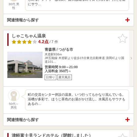
にサウ…
30代 男
性
関連情報から探す
しゃこちゃん温泉
お気に入
りに追加
4.2点
/ 7 件
青森県 / つがる市
木造駅836m
JR五能線 木造駅より徒歩15分東北自動車道 浪岡ICより国
道101…
営業時間 9:00～21:00
入浴料金 350円～
日帰り
露天風呂
町の交流センター併設の温泉。いつ行ってもかなり混んでいる。
浴槽が多彩で、ほうじ茶色のお湯がかけ流し。水風呂もサウナも
あるの…
50代～
男性
関連情報から探す
津軽富士見ランドホテル（閉館しました）
お気に入