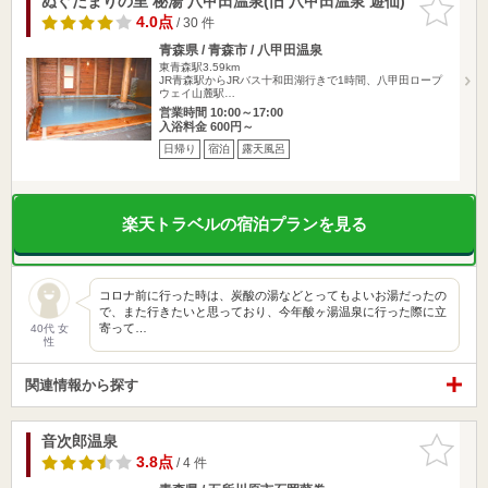
ぬぐだまりの里 秘湯 八甲田温泉(旧 八甲田温泉 遊仙)
お気に入
りに追加
4.0点
/ 30 件
青森県 / 青森市 / 八甲田温泉
東青森駅3.59km
JR青森駅からJRバス十和田湖行きで1時間、八甲田ロープ
ウェイ山麓駅…
営業時間 10:00～17:00
入浴料金 600円～
日帰り
宿泊
露天風呂
楽天トラベルの宿泊プランを見る
コロナ前に行った時は、炭酸の湯などとってもよいお湯だったの
で、また行きたいと思っており、今年酸ヶ湯温泉に行った際に立
寄って…
40代 女
性
関連情報から探す
音次郎温泉
お気に入
りに追加
3.8点
/ 4 件