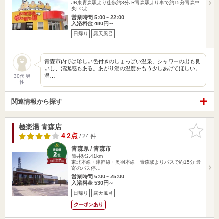
JR東青森駅より徒歩約3分JR青森駅より車で約15分青森中
央I.Cよ…
営業時間 5:00～22:00
入浴料金 480円～
日帰り
露天風呂
青森市内では珍しい色付きのしょっぱい温泉。シャワーの出も良
いし、清潔感もある。あがり湯の温度をもう少しあげてほしい。
温…
30代 男
性
関連情報から探す
極楽湯 青森店
お気に入
りに追加
4.2点
/ 24 件
青森県 / 青森市
筒井駅2.41km
東北本線・津軽線・奥羽本線 青森駅よりバスで約15分 最
寄のバス停…
営業時間 6:00～25:00
入浴料金 530円～
日帰り
露天風呂
クーポンあり