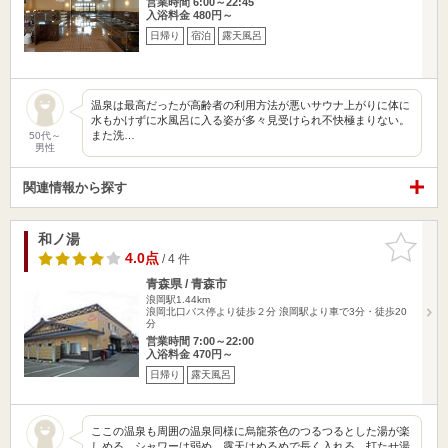
営業時間 6:00～22:45
入浴料金 480円～
日帰り
宿泊
露天風呂
温泉は最高だったが高齢者の利用方法が悪いサウナ上がりに体に
水もかけずに水風呂に入る姿が多々見受けられ不快極まりない。
また洗…
50代～
男性
関連情報から探す
和ノ湯
お気に入
りに追加
4.0点
/ 4 件
青森県 / 青森市
浪岡駅1.44km
浪岡北口バス停より徒歩２分 浪岡駅より車で3分・徒歩20
分
営業時間 7:00～22:00
入浴料金 470円～
日帰り
露天風呂
ここの温泉も周囲の温泉同様に烏龍茶色のつるつるとした湯が楽
しめる。シャワーは弱め、露天はぬるめで長く入れる。打たせ湯