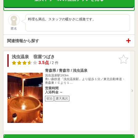
料理も満点。スタッフの暖かさに感激です。
匿名
関連情報から探す
浅虫温泉 宿屋つばき
お気に入
りに追加
3.5点
/ 2 件
青森県 / 青森市 / 浅虫温泉
浅虫温泉駅163m
青い森鉄道「浅虫温泉駅」より徒歩１分／東北自動車道・
青森東ＩＣより１…
営業時間
入浴料金 ～
宿泊
露天風呂