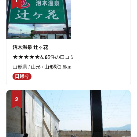
1
沼木温泉 辻ヶ花
★
★
★
★
★
4.6
5件の口コミ
山形県 / 山形 / 山形駅2.6km
日帰り
2