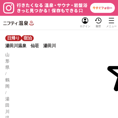
ログイン
履歴
メニュー
日帰り
宿泊
湯田川温泉 仙荘 湯田川
山
形
県
/
鶴
岡
/
湯
田
川
温