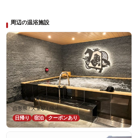
周辺の温浴施設
ホテルリブマックス天童
★
★
★
★
★
0.0
0件の口コミ
山形県 / 天童駅1.6km
日帰り
宿泊
クーポンあり