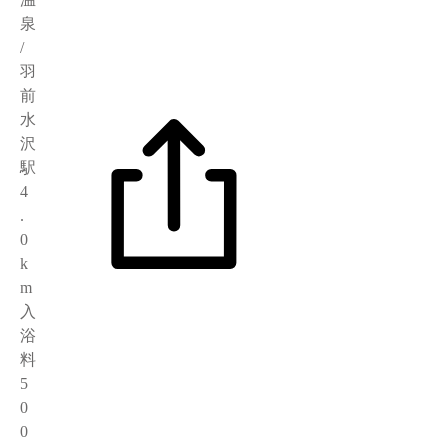
泉
/
羽
前
水
沢
駅
4
.
0
k
m
入
浴
料
5
0
0