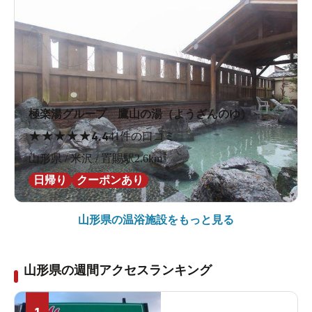
極楽湯グループ 鷹山の湯（ようざんのゆ）
★
★
★
★
★
4.4
41件の口コミ
山形県 / 米沢 / 置賜駅2.6km
日帰り
クーポンあり
山形県の
温浴施設をもっと見る
山形県の週間アクセスランキング