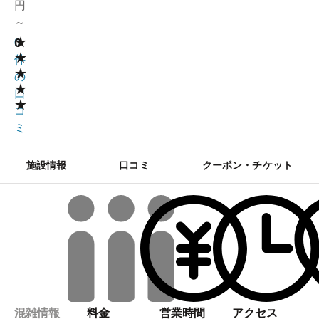
円
～
★
0
0
★
件
★
の
★
口
★
コ
ミ
施設情報
口コミ
クーポン・チケット
混雑情報
料金
営業時間
アクセス