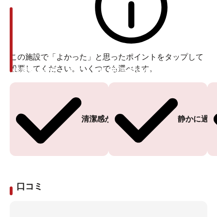
この施設で「よかった」と思ったポイントをタップして
投票してください。いくつでも選べます。
投票ありがとうございます
投票ありがとうございます
清潔感がある
静かに過ご
口コミ