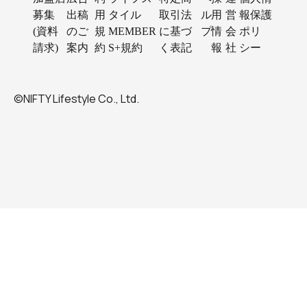
募集
出稿
用
タイル
取引法
ル
用
営
報保護
(資料
のご
規
MEMBER
に基づ
プ
情
会
ポリ
請求)
案内
約
S+規約
く表記
報
社
シー
©NIFTY Lifestyle Co., Ltd.