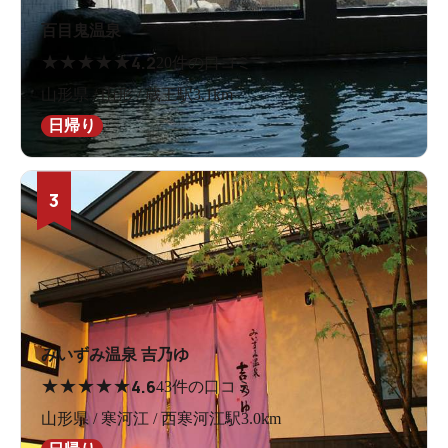
百目鬼温泉
★
★
★
★
★
4.2
20件の口コミ
山形県 / 山形 / 蔵王駅3.1km
日帰り
3
みいずみ温泉 吉乃ゆ
★
★
★
★
★
4.6
43件の口コミ
山形県 / 寒河江 / 西寒河江駅3.0km